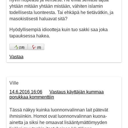
yhtään mitään yhtään mistään, vähiten islamin
todellisesta luonteesta. Tai ehkäpä he tietävätkin, ja
masokistisesti haluavat sitä?
Hyödyllisempiä idiootteja kuin tuo sakki saa joka
tapauksessa hakea.
(
18
)
(
0
)
Vastaa
Ville
14.6.2016 16:06
Vastaus käyttäjän kummaa
porukkaa kommenttiin
Tässä näkyy kuinka luonnonvalinnan lait pätevät
ihmisiinkin. Homot ovat luonnonvalinnan kuona-
ainetta ja siksi he omaavat lisääntymättömyyden