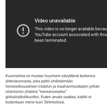
Kuunnelma on mustan huumorin sävyttämä kertomus
yhteiskunnasta, joka pyrkii yhdistämään
homoseksuaalisen irstailun ja maahanmuuttajien jyrkän
islamismin yhdeksi ”moniarvoiseksi”
globalistikulttuuriksi. Kuten arvata saattaa, kaikki ei
kuitenkaan mene kuin Strömsössä.