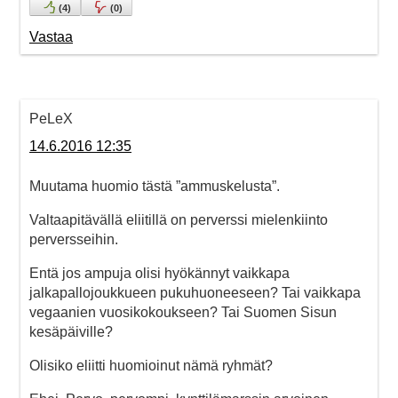
(
4
)
(
0
)
Vastaa
PeLeX
14.6.2016 12:35
Muutama huomio tästä ”ammuskelusta”.
Valtaapitävällä eliitillä on perverssi mielenkiinto
perversseihin.
Entä jos ampuja olisi hyökännyt vaikkapa
jalkapallojoukkueen pukuhuoneeseen? Tai vaikkapa
vegaanien vuosikokoukseen? Tai Suomen Sisun
kesäpäiville?
Olisiko eliitti huomioinut nämä ryhmät?