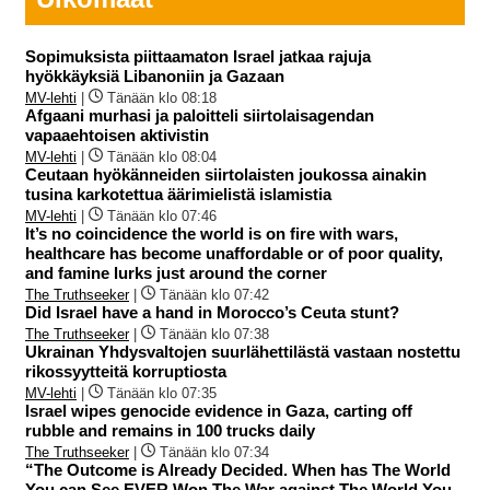
Sopimuksista piittaamaton Israel jatkaa rajuja
hyökkäyksiä Libanoniin ja Gazaan
MV-lehti
|
Tänään klo 08:18
Afgaani murhasi ja paloitteli siirtolaisagendan
vapaaehtoisen aktivistin
MV-lehti
|
Tänään klo 08:04
Ceutaan hyökänneiden siirtolaisten joukossa ainakin
tusina karkotettua äärimielistä islamistia
MV-lehti
|
Tänään klo 07:46
It’s no coincidence the world is on fire with wars,
healthcare has become unaffordable or of poor quality,
and famine lurks just around the corner
The Truthseeker
|
Tänään klo 07:42
Did Israel have a hand in Morocco’s Ceuta stunt?
The Truthseeker
|
Tänään klo 07:38
Ukrainan Yhdysvaltojen suurlähettilästä vastaan nostettu
rikossyytteitä korruptiosta
MV-lehti
|
Tänään klo 07:35
Israel wipes genocide evidence in Gaza, carting off
rubble and remains in 100 trucks daily
The Truthseeker
|
Tänään klo 07:34
“The Outcome is Already Decided. When has The World
You can See EVER Won The War against The World You