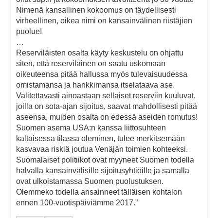
Nimenä kansallinen kokoomus on täydellisesti
virheellinen, oikea nimi on kansainvälinen riistäjien
puolue!
…
Reserviläisten osalta käyty keskustelu on ohjattu
siten, että reserviläinen on saatu uskomaan
oikeuteensa pitää hallussa myös tulevaisuudessa
omistamansa ja hankkimansa itselataava ase.
Valitettavasti ainoastaan sellaiset reserviin kuuluvat,
joilla on sota-ajan sijoitus, saavat mahdollisesti pitää
aseensa, muiden osalta on edessä aseiden romutus!
Suomen asema USA:n kanssa liittosuhteen
kaltaisessa tilassa oleminen, tulee merkitsemään
kasvavaa riskiä joutua Venäjän toimien kohteeksi.
Suomalaiset politiikot ovat myyneet Suomen todella
halvalla kansainvälisille sijoitusyhtiöille ja samalla
ovat ulkoistamassa Suomen puolustuksen.
Olemmeko todella ansainneet tälläisen kohtalon
ennen 100-vuotispäiviämme 2017.”