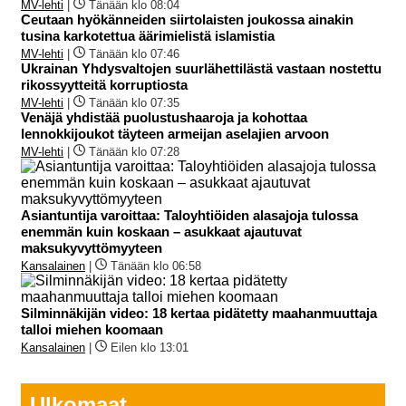
MV-lehti
|
Tänään klo 08:04
Ceutaan hyökänneiden siirtolaisten joukossa ainakin
tusina karkotettua äärimielistä islamistia
MV-lehti
|
Tänään klo 07:46
Ukrainan Yhdysvaltojen suurlähettilästä vastaan nostettu
rikossyytteitä korruptiosta
MV-lehti
|
Tänään klo 07:35
Venäjä yhdistää puolustushaaroja ja kohottaa
lennokkijoukot täyteen armeijan aselajien arvoon
MV-lehti
|
Tänään klo 07:28
Asiantuntija varoittaa: Taloyhtiöiden alasajoja tulossa
enemmän kuin koskaan – asukkaat ajautuvat
maksukyvyttömyyteen
Kansalainen
|
Tänään klo 06:58
Silminnäkijän video: 18 kertaa pidätetty maahanmuuttaja
talloi miehen koomaan
Kansalainen
|
Eilen klo 13:01
Ulkomaat