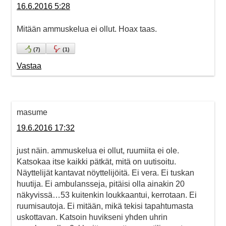
16.6.2016 5:28
Mitään ammuskelua ei ollut. Hoax taas.
(
7
)
(
1
)
Vastaa
masume
19.6.2016 17:32
just näin. ammuskelua ei ollut, ruumiita ei ole.
Katsokaa itse kaikki pätkät, mitä on uutisoitu.
Näyttelijät kantavat nöyttelijöitä. Ei vera. Ei tuskan
huutija. Ei ambulansseja, pitäisi olla ainakin 20
näkyvissä…53 kuitenkin loukkaantui, kerrotaan. Ei
ruumisautoja. Ei mitään, mikä tekisi tapahtumasta
uskottavan. Katsoin huvikseni yhden uhrin