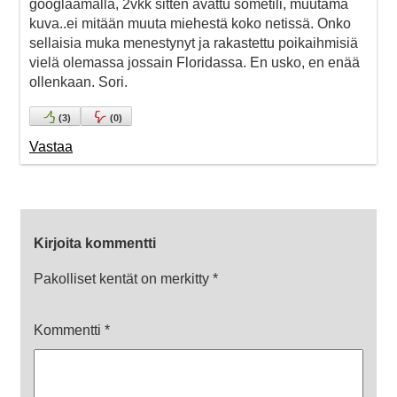
googlaamalla, 2vkk sitten avattu sometili, muutama
kuva..ei mitään muuta miehestä koko netissä. Onko
sellaisia muka menestynyt ja rakastettu poikaihmisiä
vielä olemassa jossain Floridassa. En usko, en enää
ollenkaan. Sori.
(
3
)
(
0
)
Vastaa
Kirjoita kommentti
Pakolliset kentät on merkitty
*
Kommentti
*