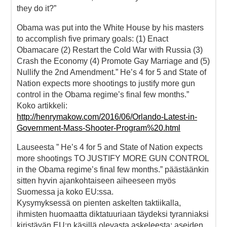
they do it?”
Obama was put into the White House by his masters
to accomplish five primary goals: (1) Enact
Obamacare (2) Restart the Cold War with Russia (3)
Crash the Economy (4) Promote Gay Marriage and (5)
Nullify the 2nd Amendment.” He’s 4 for 5 and State of
Nation expects more shootings to justify more gun
control in the Obama regime’s final few months.”
Koko artikkeli:
http://henrymakow.com/2016/06/Orlando-Latest-in-
Government-Mass-Shooter-Program%20.html
Lauseesta ” He’s 4 for 5 and State of Nation expects
more shootings TO JUSTIFY MORE GUN CONTROL
in the Obama regime’s final few months.” päästäänkin
sitten hyvin ajankohtaiseen aiheeseen myös
Suomessa ja koko EU:ssa.
Kysymyksessä on pienten askelten taktiikalla,
ihmisten huomaatta diktatuuriaan täydeksi tyranniaksi
kiristävän EU:n käsillä olevasta askeleesta: aseiden