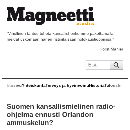
"Vihollinen tahtoo tuhota kansallishenkemme pakottamalla
meidät uskomaan hänen ristiriitaisaan holokaustioppiinsa."
Horst Mahler
Etusivu
Yhteiskunta
Terveys ja hyvinvointi
Historia
Talous
In Eng
Suomen kansallismielinen radio-
ohjelma ennusti Orlandon
ammuskelun?