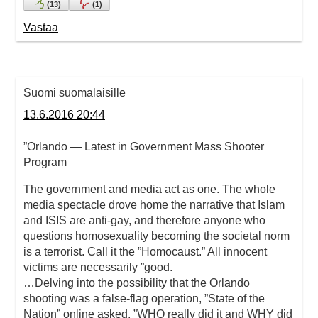
(
13
)
(
1
)
Vastaa
Suomi suomalaisille
13.6.2016 20:44
”Orlando — Latest in Government Mass Shooter
Program
The government and media act as one. The whole
media spectacle drove home the narrative that Islam
and ISIS are anti-gay, and therefore anyone who
questions homosexuality becoming the societal norm
is a terrorist. Call it the ”Homocaust.” All innocent
victims are necessarily ”good.
…Delving into the possibility that the Orlando
shooting was a false-flag operation, ”State of the
Nation” online asked, ”WHO really did it and WHY did