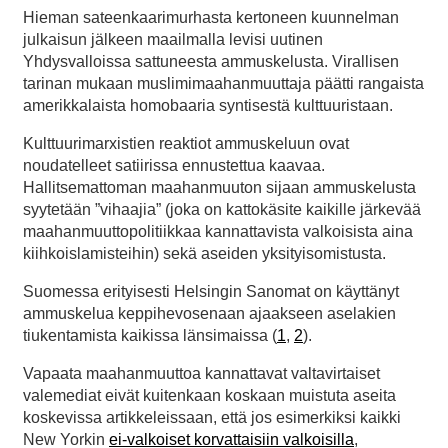
Hieman sateenkaarimurhasta kertoneen kuunnelman
julkaisun jälkeen maailmalla levisi uutinen
Yhdysvalloissa sattuneesta ammuskelusta. Virallisen
tarinan mukaan muslimimaahanmuuttaja päätti rangaista
amerikkalaista homobaaria syntisestä kulttuuristaan.
Kulttuurimarxistien reaktiot ammuskeluun ovat
noudatelleet satiirissa ennustettua kaavaa.
Hallitsemattoman maahanmuuton sijaan ammuskelusta
syytetään ”vihaajia” (joka on kattokäsite kaikille järkevää
maahanmuuttopolitiikkaa kannattavista valkoisista aina
kiihkoislamisteihin) sekä aseiden yksityisomistusta.
Suomessa erityisesti Helsingin Sanomat on käyttänyt
ammuskelua keppihevosenaan ajaakseen aselakien
tiukentamista kaikissa länsimaissa (
1
,
2
).
Vapaata maahanmuuttoa kannattavat valtavirtaiset
valemediat eivät kuitenkaan koskaan muistuta aseita
koskevissa artikkeleissaan, että jos esimerkiksi kaikki
New Yorkin
ei-valkoiset korvattaisiin valkoisilla
,