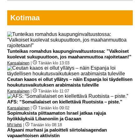
Kotimaa
Tunteikas romahdus kaupunginvaltuustossa: ”Valkoiset
kuolevat sukupuuttoon, jos maahanmuuttoa rajoitetaan!”
Kansalainen
|
Tänään klo 13:03
Ceutan kaaos ei ollut yllätys – näin Espanja loi täydellisen
houkutusvaikutuksen arabimaista tuleville
Kansalainen
|
Tänään klo 11:07
AFS: “Somalialaiset on kiellettävä Ruotsista – piste.”
Kansalainen
|
Tänään klo 09:02
Sopimuksista piittaamaton Israel jatkaa rajuja
hyökkäyksiä Libanoniin ja Gazaan
MV-lehti
|
Tänään klo 08:18
Afgaani murhasi ja paloitteli siirtolaisagendan
vapaaehtoisen aktivistin