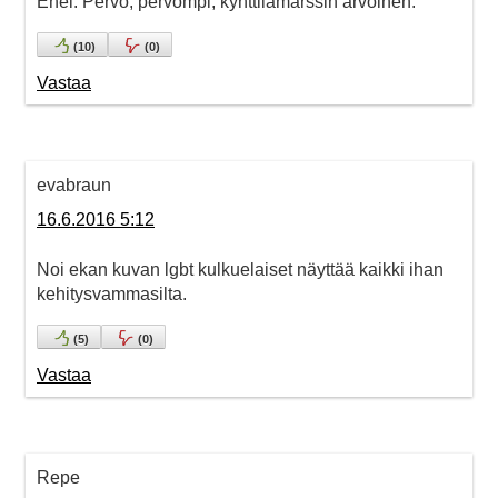
Ehei. Pervo, pervompi, kynttilämarssin arvoinen.
(
10
)
(
0
)
Vastaa
evabraun
16.6.2016 5:12
Noi ekan kuvan lgbt kulkuelaiset näyttää kaikki ihan
kehitysvammasilta.
(
5
)
(
0
)
Vastaa
Repe