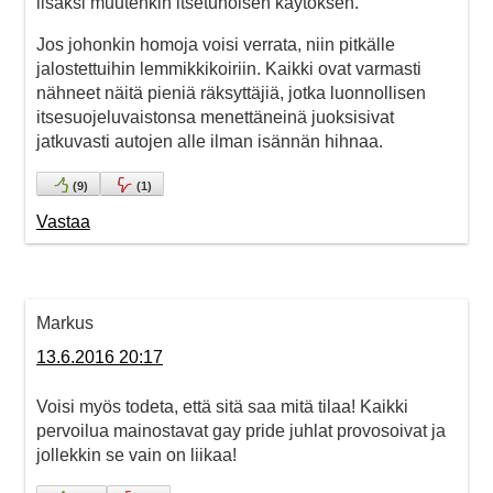
lisäksi muutenkin itsetuhoisen käytöksen.
Jos johonkin homoja voisi verrata, niin pitkälle
jalostettuihin lemmikkikoiriin. Kaikki ovat varmasti
nähneet näitä pieniä räksyttäjiä, jotka luonnollisen
itsesuojeluvaistonsa menettäneinä juoksisivat
jatkuvasti autojen alle ilman isännän hihnaa.
(
9
)
(
1
)
Vastaa
Markus
13.6.2016 20:17
Voisi myös todeta, että sitä saa mitä tilaa! Kaikki
pervoilua mainostavat gay pride juhlat provosoivat ja
jollekkin se vain on liikaa!