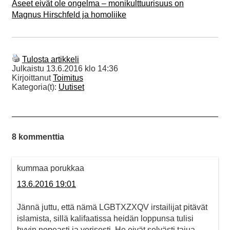
Aseet eivät ole ongelma – monikulttuurisuus on
Magnus Hirschfeld ja homoliike
Tulosta artikkeli
Julkaistu
13.6.2016 klo 14:36
Kirjoittanut
Toimitus
Kategoria(t):
Uutiset
8 kommenttia
kummaa porukkaa
13.6.2016 19:01
Jännä juttu, että nämä LGBTXZXQV irstailijat pitävät
islamista, sillä kalifaatissa heidän loppunsa tulisi
hyvin nopeasti ja verisesti. He eivät selvästi tajua