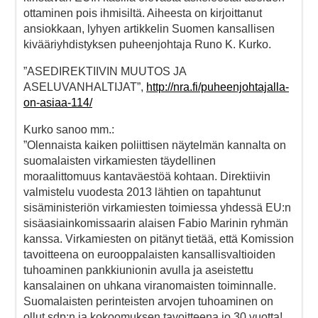
ottaminen pois ihmisiltä. Aiheesta on kirjoittanut
ansiokkaan, lyhyen artikkelin Suomen kansallisen
kivääriyhdistyksen puheenjohtaja Runo K. Kurko.
”ASEDIREKTIIVIN MUUTOS JA
ASELUVANHALTIJAT”,
http://nra.fi/puheenjohtajalla-
on-asiaa-114/
Kurko sanoo mm.:
”Olennaista kaiken poliittisen näytelmän kannalta on
suomalaisten virkamiesten täydellinen
moraalittomuus kantaväestöä kohtaan. Direktiivin
valmistelu vuodesta 2013 lähtien on tapahtunut
sisäministeriön virkamiesten toimiessa yhdessä EU:n
sisäasiainkomissaarin alaisen Fabio Marinin ryhmän
kanssa. Virkamiesten on pitänyt tietää, että Komission
tavoitteena on eurooppalaisten kansallisvaltioiden
tuhoaminen pankkiunionin avulla ja aseistettu
kansalainen on uhkana viranomaisten toiminnalle.
Suomalaisten perinteisten arvojen tuhoaminen on
ollut sdp:n ja kokoomuksen tavoitteena jo 30 vuotta!