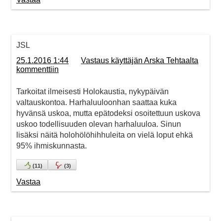
JSL
25.1.2016 1:44
Vastaus käyttäjän Arska Tehtaalta
kommenttiin
Tarkoitat ilmeisesti Holokaustia, nykypäivän
valtauskontoa. Harhaluuloonhan saattaa kuka
hyvänsä uskoa, mutta epätodeksi osoitettuun uskova
uskoo todellisuuden olevan harhaluuloa. Sinun
lisäksi näitä holohölöhihhuleita on vielä loput ehkä
95% ihmiskunnasta.
(
11
)
(
3
)
Vastaa