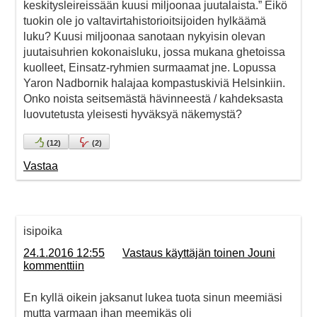
keskitysleireissään kuusi miljoonaa juutalaista.” Eikö
tuokin ole jo valtavirtahistorioitsijoiden hylkäämä
luku? Kuusi miljoonaa sanotaan nykyisin olevan
juutaisuhrien kokonaisluku, jossa mukana ghetoissa
kuolleet, Einsatz-ryhmien surmaamat jne. Lopussa
Yaron Nadbornik halajaa kompastuskiviä Helsinkiin.
Onko noista seitsemästä hävinneestä / kahdeksasta
luovutetusta yleisesti hyväksyä näkemystä?
(
12
)
(
2
)
Vastaa
isipoika
24.1.2016 12:55
Vastaus käyttäjän toinen Jouni
kommenttiin
En kyllä oikein jaksanut lukea tuota sinun meemiäsi
mutta varmaan ihan meemikäs oli