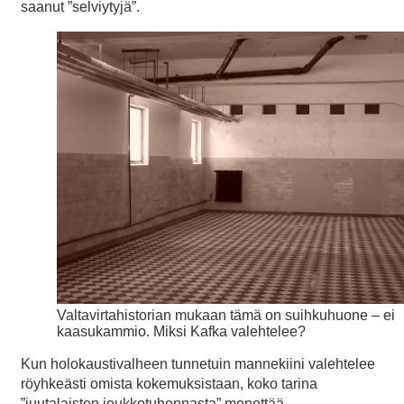
saanut ”selviytyjä”.
Valtavirtahistorian mukaan tämä on suihkuhuone – ei
kaasukammio. Miksi Kafka valehtelee?
Kun holokaustivalheen tunnetuin mannekiini valehtelee
röyhkeästi omista kokemuksistaan, koko tarina
”juutalaisten joukkotuhonnasta” menettää