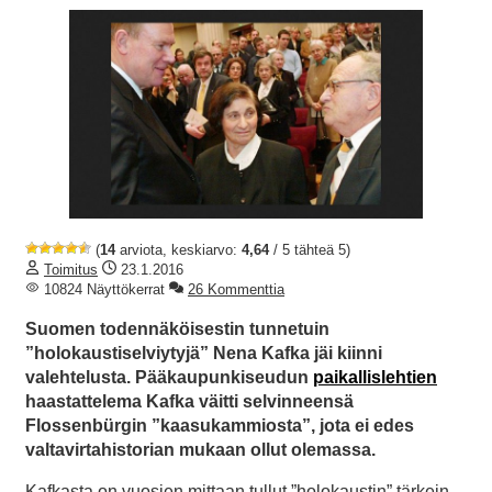
(
14
arviota, keskiarvo:
4,64
/ 5 tähteä 5)
Toimitus
23.1.2016
10824 Näyttökerrat
26 Kommenttia
Suomen todennäköisestin tunnetuin
”holokaustiselviytyjä” Nena Kafka jäi kiinni
valehtelusta. Pääkaupunkiseudun
paikallislehtien
haastattelema Kafka väitti selvinneensä
Flossenbürgin ”kaasukammiosta”, jota ei edes
valtavirtahistorian mukaan ollut olemassa.
Kafkasta on vuosien mittaan tullut ”holokaustin” tärkein