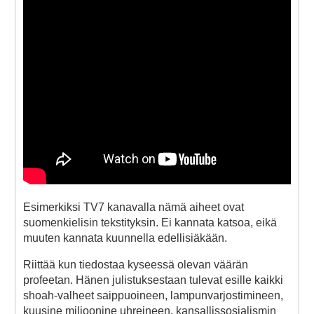
Esimerkiksi TV7 kanavalla nämä aiheet ovat
suomenkielisin tekstityksin. Ei kannata katsoa, eikä
muuten kannata kuunnella edellisiäkään.
Riittää kun tiedostaa kyseessä olevan väärän
profeetan. Hänen julistuksestaan tulevat esille kaikki
shoah-valheet saippuoineen, lampunvarjostimineen,
kuusine miljoonine uhreineen, kansallissosialismin