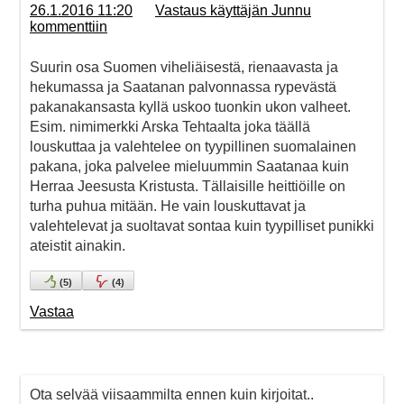
26.1.2016 11:20
Vastaus käyttäjän Junnu
kommenttiin
Suurin osa Suomen viheliäisestä, rienaavasta ja
hekumassa ja Saatanan palvonnassa rypevästä
pakanakansasta kyllä uskoo tuonkin ukon valheet.
Esim. nimimerkki Arska Tehtaalta joka täällä
louskuttaa ja valehtelee on tyypillinen suomalainen
pakana, joka palvelee mieluummin Saatanaa kuin
Herraa Jeesusta Kristusta. Tällaisille heittiöille on
turha puhua mitään. He vain louskuttavat ja
valehtelevat ja suoltavat sontaa kuin tyypilliset punikki
ateistit ainakin.
(
5
)
(
4
)
Vastaa
Ota selvää viisaammilta ennen kuin kirjoitat..