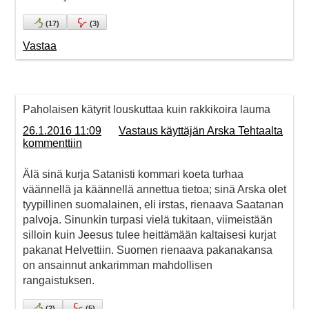
(
17
)
(
3
)
Vastaa
Paholaisen kätyrit louskuttaa kuin rakkikoira lauma
26.1.2016 11:09
Vastaus käyttäjän Arska Tehtaalta
kommenttiin
Älä sinä kurja Satanisti kommari koeta turhaa
väännellä ja käännellä annettua tietoa; sinä Arska olet
tyypillinen suomalainen, eli irstas, rienaava Saatanan
palvoja. Sinunkin turpasi vielä tukitaan, viimeistään
silloin kuin Jeesus tulee heittämään kaltaisesi kurjat
pakanat Helvettiin. Suomen rienaava pakanakansa
on ansainnut ankarimman mahdollisen
rangaistuksen.
(
2
)
(
5
)