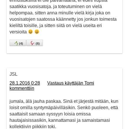
ennustuksilla ei ole päivämääriä, ei edes vupsia
saatikka vuosisatoja. ja toteutuminen on vielä
helpompaa. sitten anna minulle vielä kirja joka on
vuosisatojen saatossa käännetty jos jonkun toimesta
kieliltä toisille, ja sitten siitä on vielä useita eri
versioita
(
4
)
(
6
)
JSL
28.1.2016 0:28
Vastaus käyttäjän Tomi
kommenttiin
jumala, älä jauha paskaa. Sinä et järjestä mitään, kun
loisit omilla syntymäpäivilläsikin. Senkö puoleen, että
saattaisit samaan syssyyn loisia omissa
hautajaisissasikin, kannattamasi ja samaistamasi
kollektiivin piikkiin toki.