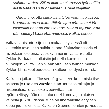
suihkua varten. Sitten koko ihmismassa työnnettiin
alasti valtavaan huoneeseen ja ovet suljettiin.
– Odotimme, että suihkuista tulee vettä tai kaasua.
Kumpaakaan ei tullut. Pitkän ajan päästä meidät
käskettiin hälinän kanssa ulos.
Silloin tajusin, että
olin seissyt kaasukammiossa
, Kafka. kertoo.”
Valtavirtahistorioitsijoiden mukaan kyseessä oli
kuitenkin tavallinen suihkuhuone. Valtavirtahistoria ei
myöskään ole enää vuosikymmeniin väittänyt, että
Zyklon B –kaasua oltaisiin johdettu kammioihin
suihkujen kautta. Sen sijaan virallisen tarinan mukaan
Zyklon B –rakeet pudotettiin kattoon tehdyistä rei’istä.
Kafka on jatkanut Flossenbürg-valheen kertomista itse
asiassa jo
useiden vuosien ajan
, mutta toimittajat ja
historioitsijat eivät joko typeryyttään tai
epärehellisyyttään ole halunneet kumota juutalaisen
valheita julkisuudessa. Aihe on liberaaleille erityisen
kipeä juuri siksi, että Kafka on Suomen eniten julkisuutta