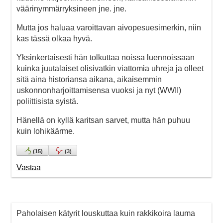
väärinymmärryksineen jne. jne.
Mutta jos haluaa varoittavan aivopesuesimerkin, niin
kas tässä olkaa hyvä.
Yksinkertaisesti hän tolkuttaa noissa luennoissaan
kuinka juutalaiset olisivatkin viattomia uhreja ja olleet
sitä aina historiansa aikana, aikaisemmin
uskonnonharjoittamisensa vuoksi ja nyt (WWII)
poliittisista syistä.
Hänellä on kyllä karitsan sarvet, mutta hän puhuu
kuin lohikäärme.
(
15
)
(
3
)
Vastaa
Paholaisen kätyrit louskuttaa kuin rakkikoira lauma