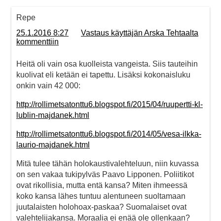
Repe
25.1.2016 8:27
Vastaus käyttäjän Arska Tehtaalta
kommenttiin
Heitä oli vain osa kuolleista vangeista. Siis tauteihin
kuolivat eli ketään ei tapettu. Lisäksi kokonaisluku
onkin vain 42 000:
http://rollimetsatonttu6.blogspot.fi/2015/04/ruupertti-kl-
lublin-majdanek.html
http://rollimetsatonttu6.blogspot.fi/2014/05/vesa-ilkka-
laurio-majdanek.html
Mitä tulee tähän holokaustivalehteluun, niin kuvassa
on sen vakaa tukipylväs Paavo Lipponen. Poliitikot
ovat rikollisia, mutta entä kansa? Miten ihmeessä
koko kansa lähes tuntuu alentuneen suoltamaan
juutalaisten holohoax-paskaa? Suomalaiset ovat
valehtelijakansa. Moraalia ei enää ole ollenkaan?