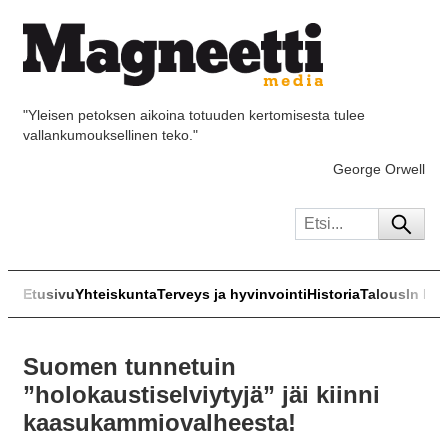
"Yleisen petoksen aikoina totuuden kertomisesta tulee
vallankumouksellinen teko."
George Orwell
Etusivu
Yhteiskunta
Terveys ja hyvinvointi
Historia
Talous
In Eng
Suomen tunnetuin
”holokaustiselviytyjä” jäi kiinni
kaasukammiovalheesta!