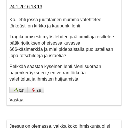
24.1.2016 13:13
Ko. lehti jossa juutalainen mummo valehtelee
törkeästi on kirkko ja kaupunki lehti.
Tragikoomisesti myös lehden päätoimittaja esittelee
pääkirjoituksen oheisessa kuvassa
666-käsimerkkiä ja mielipidepalstalla puolustellaan
jopa rotschildejä ja israelia?
Pelkkää saastaa kyseinen lehti.Meni suoraan
paperikeräykseen ,sen verran törkeää
valehtelua ja ihmisten huijaamista.
(
26
)
(
3
)
Vastaa
Jeesus on olemassa, vaikka koko ihmiskunta olisi