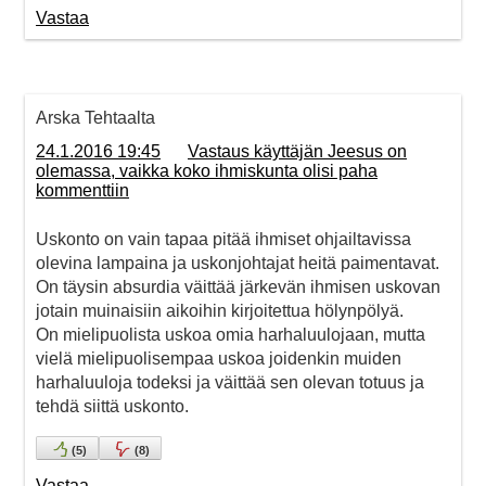
Vastaa
Arska Tehtaalta
24.1.2016 19:45
Vastaus käyttäjän Jeesus on
olemassa, vaikka koko ihmiskunta olisi paha
kommenttiin
Uskonto on vain tapaa pitää ihmiset ohjailtavissa
olevina lampaina ja uskonjohtajat heitä paimentavat.
On täysin absurdia väittää järkevän ihmisen uskovan
jotain muinaisiin aikoihin kirjoitettua hölynpölyä.
On mielipuolista uskoa omia harhaluulojaan, mutta
vielä mielipuolisempaa uskoa joidenkin muiden
harhaluuloja todeksi ja väittää sen olevan totuus ja
tehdä siittä uskonto.
(
5
)
(
8
)
Vastaa