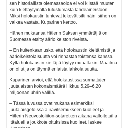
sen historiallista olemassaoloa ei voi kiistää muuten
kuin kieltäytymällä tutustumasta lähdeaineistoon.
Miksi holokaustin tuntevat tekevät silti näin, siihen on
vaikea vastata, Kuparinen kertoo.
Hänen mukaansa Hitlerin Saksan ymmärtäjiä on
Suomessa etsitty äärioikeiston riveistä.
– En kuitenkaan usko, että holokaustin kieltämistä ja
äärioikeistolaisuutta voi rinnastaa toistensa kanssa.
Kyllä holokaustin kieltäjiä löytyy muualtakin. Maailma
on ollut ja on täynnä erilaista lahkolaisuutta.
Kuparinen arvioi, että holokaustissa surmattujen
juutalaisten kokonaismäärä liikkuu 5,29–6,20
miljoonan uhrin välillä.
– Tässä luvussa ovat mukana esimerkiksi
juutalaisgetoissa aliravitsemukseen kuolleet ja
Hitlerin Neuvostoliiton-sotaretken aikana valloitetuilla
itäalueilla joukkoteloituksissa kuolleet, laskee