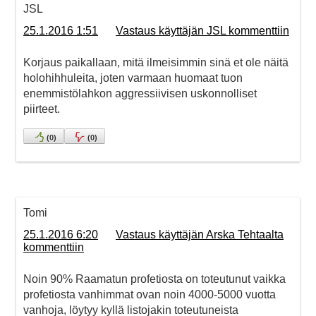
JSL
25.1.2016 1:51
Vastaus käyttäjän JSL kommenttiin
Korjaus paikallaan, mitä ilmeisimmin sinä et ole näitä
holohihhuleita, joten varmaan huomaat tuon
enemmistölahkon aggressiivisen uskonnolliset
piirteet.
(
0
)
(
0
)
Tomi
25.1.2016 6:20
Vastaus käyttäjän Arska Tehtaalta
kommenttiin
Noin 90% Raamatun profetiosta on toteutunut vaikka
profetiosta vanhimmat ovan noin 4000-5000 vuotta
vanhoja, löytyy kyllä listojakin toteutuneista