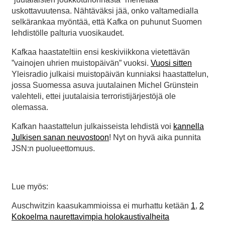
uskottavuutensa. Nähtäväksi jää, onko valtamedialla
selkärankaa myöntää, että Kafka on puhunut Suomen
lehdistölle palturia vuosikaudet.
Kafkaa haastateltiin ensi keskiviikkona vietettävän
”vainojen uhrien muistopäivän” vuoksi.
Vuosi sitten
Yleisradio julkaisi muistopäivän kunniaksi haastattelun,
jossa Suomessa asuva juutalainen Michel Grünstein
valehteli, ettei juutalaisia terroristijärjestöjä ole
olemassa.
Kafkan haastattelun julkaisseista lehdistä voi
kannella
Julkisen sanan neuvostoon
! Nyt on hyvä aika punnita
JSN:n puolueettomuus.
Lue myös:
Auschwitzin kaasukammioissa ei murhattu ketään
1
,
2
Kokoelma naurettavimpia holokaustivalheita