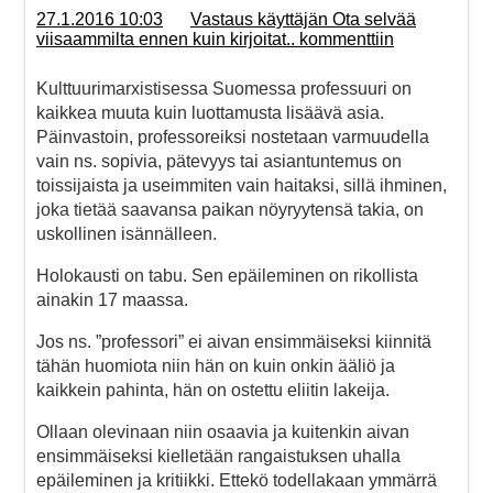
27.1.2016 10:03
Vastaus käyttäjän Ota selvää
viisaammilta ennen kuin kirjoitat.. kommenttiin
Kulttuurimarxistisessa Suomessa professuuri on
kaikkea muuta kuin luottamusta lisäävä asia.
Päinvastoin, professoreiksi nostetaan varmuudella
vain ns. sopivia, pätevyys tai asiantuntemus on
toissijaista ja useimmiten vain haitaksi, sillä ihminen,
joka tietää saavansa paikan nöyryytensä takia, on
uskollinen isännälleen.
Holokausti on tabu. Sen epäileminen on rikollista
ainakin 17 maassa.
Jos ns. ”professori” ei aivan ensimmäiseksi kiinnitä
tähän huomiota niin hän on kuin onkin ääliö ja
kaikkein pahinta, hän on ostettu eliitin lakeija.
Ollaan olevinaan niin osaavia ja kuitenkin aivan
ensimmäiseksi kielletään rangaistuksen uhalla
epäileminen ja kritiikki. Ettekö todellakaan ymmärrä