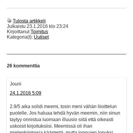
Tulosta artikkeli
Julkaistu
23.1.2016 klo 23:24
Kirjoittanut
Toimitus
Kategoria(t):
Uutiset
26 kommenttia
Jouni
24.1.2016 5:09
2.9/5 aika solidi meemi, tosin meni vähän liioittelun
puolelle. Jos haluaa tehdä hyvän meemin, niin sinun
taytyy onnistua luomaan illuusio siitä että oikeasti
uskoisit kirjoituksiisi. Meemissä oli ihan
mielenkiintoisia käänteitä, mutta loppujen lopuksi