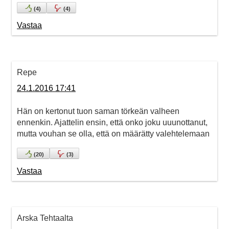
(
4
)
(
4
)
Vastaa
Repe
24.1.2016 17:41
Hän on kertonut tuon saman törkeän valheen
ennenkin. Ajattelin ensin, että onko joku uuunottanut,
mutta vouhan se olla, että on määrätty valehtelemaan
(
20
)
(
3
)
Vastaa
Arska Tehtaalta