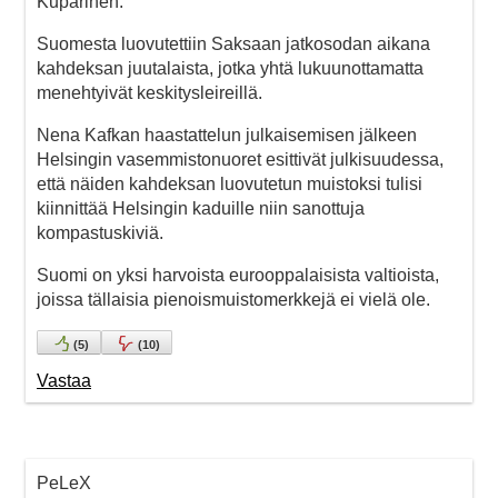
Kuparinen.
Suomesta luovutettiin Saksaan jatkosodan aikana
kahdeksan juutalaista, jotka yhtä lukuunottamatta
menehtyivät keskitysleireillä.
Nena Kafkan haastattelun julkaisemisen jälkeen
Helsingin vasemmistonuoret esittivät julkisuudessa,
että näiden kahdeksan luovutetun muistoksi tulisi
kiinnittää Helsingin kaduille niin sanottuja
kompastuskiviä.
Suomi on yksi harvoista eurooppalaisista valtioista,
joissa tällaisia pienoismuistomerkkejä ei vielä ole.
(
5
)
(
10
)
Vastaa
PeLeX