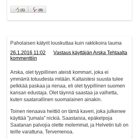
(
1
)
(
0
)
Paholaisen kätyrit louskuttaa kuin rakkikoira lauma
26.1.2016 11:02
Vastaus käyttäjän Arska Tehtaalta
kommenttiin
Arska, olet tyypillinen ateisti kommari, joka ei
ymmärrä totuudesta mitään. Kaltaistesi suusta tulee
pelkkää paskaa ja rienaa, eli olet tyypillinen suomen
kansan edustaja. Olet täynnä saastaa ja valhetta,
kuten saatanallinen suomalainen ainakin.
Toinen rienaava heittiö on tämä kaveri, joka julkenee
käyttää ”jumala” nickiä. Saastaisia, epäkelpoja
Saatanan palvojia olette molemmat, ja Helvetin tuli on
teille varattuna. Tervemenoa.