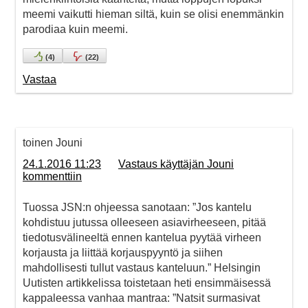
meemi vaikutti hieman siltä, kuin se olisi enemmänkin
parodiaa kuin meemi.
(
4
)
(
22
)
Vastaa
toinen Jouni
24.1.2016 11:23
Vastaus käyttäjän Jouni
kommenttiin
Tuossa JSN:n ohjeessa sanotaan: ”Jos kantelu
kohdistuu jutussa olleeseen asiavirheeseen, pitää
tiedotusvälineeltä ennen kantelua pyytää virheen
korjausta ja liittää korjauspyyntö ja siihen
mahdollisesti tullut vastaus kanteluun.” Helsingin
Uutisten artikkelissa toistetaan heti ensimmäisessä
kappaleessa vanhaa mantraa: ”Natsit surmasivat