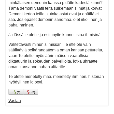
minkälaisen demonin kanssa pidätte kädestä kiinni?
Tämä demoni vaatii teitä sulkemaan silmät ja korvat.
Demoni kertoo teille, kuinka asiat ovat ja epäillä ei
saa. Jos epäilet demonin sanomaa, olet rikollinen ja
paha ihminen.
Ja tässä te olette ja esiinnytte kunnollisina ihmisinä.
Valitettavasti minun silmissäni Te ette ole vain
säälittäviä selkärangattomia oman kansan pettureita,
vaan Te olette myös äärimmäisen vaarallisia
diktatuurin ja sokeuden palvelijoita, jotka uhraatte
oman kansanne pahan alttarille.
Te olette menetetty maa, menetetty ihminen, historian
hyödyllinen idiootti.
(
8
)
(
0
)
Vastaa