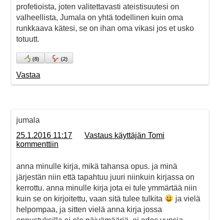
profetioista, joten valitettavasti ateistisuutesi on
valheellista, Jumala on yhtä todellinen kuin oma
runkkaava kätesi, se on ihan oma vikasi jos et usko
totuutt.
(
8
)
(
2
)
Vastaa
jumala
25.1.2016 11:17
Vastaus käyttäjän Tomi
kommenttiin
anna minulle kirja, mikä tahansa opus. ja minä
järjestän niin että tapahtuu juuri niinkuin kirjassa on
kerrottu. anna minulle kirja jota ei tule ymmärtää niin
kuin se on kirjoitettu, vaan sitä tulee tulkita
ja vielä
helpompaa, ja sitten vielä anna kirja jossa