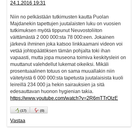
24.1.2016 19:31
Niin no pelkästään tutkimusten kautta Puolan
Majdanekin tapettujen juutalaisten luku on vuosien
tutkimuksen myötä tippunut Neuvostoliiton
väittämästä 2 000 000:sta 78 000:een. Jokainen
järkevä ihminen joka katsoo linkkaamani videon voi
vetää johtopäätöksen tämän pohjalta toki ihan
vapaasti, mutta jopa museona toimiva keskitysleiri on
muuttanut valehdellut lukemat oikeiksi. Mikäli
prosentuaalinen totuus on sama muuallakin niin
väitetyistä 6 000 000:sta tapetusta juutalaisista kuoli
leireillä 234 000 ja hekin sairauksien ja sitä
edesauttavan huonon hygienian takia.
https://www.youtube.com/watch?v=2R6mTTrOlzE
(
17
)
(
0
)
Vastaa