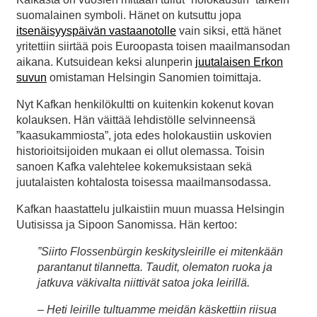
suomalainen symboli. Hänet on kutsuttu jopa
itsenäisyyspäivän vastaanotolle
vain siksi, että hänet
yritettiin siirtää pois Euroopasta toisen maailmansodan
aikana. Kutsuidean keksi alunperin
juutalaisen Erkon
suvun
omistaman Helsingin Sanomien toimittaja.
Nyt Kafkan henkilökultti on kuitenkin kokenut kovan
kolauksen. Hän väittää lehdistölle selvinneensä
”kaasukammiosta”, jota edes holokaustiin uskovien
historioitsijoiden mukaan ei ollut olemassa. Toisin
sanoen Kafka valehtelee kokemuksistaan sekä
juutalaisten kohtalosta toisessa maailmansodassa.
Kafkan haastattelu julkaistiin muun muassa Helsingin
Uutisissa ja Sipoon Sanomissa. Hän kertoo:
”Siirto Flossenbürgin keskitysleirille ei mitenkään
parantanut tilannetta. Taudit, olematon ruoka ja
jatkuva väkivalta niittivät satoa joka leirillä.
– Heti leirille tultuamme meidän käskettiin riisua