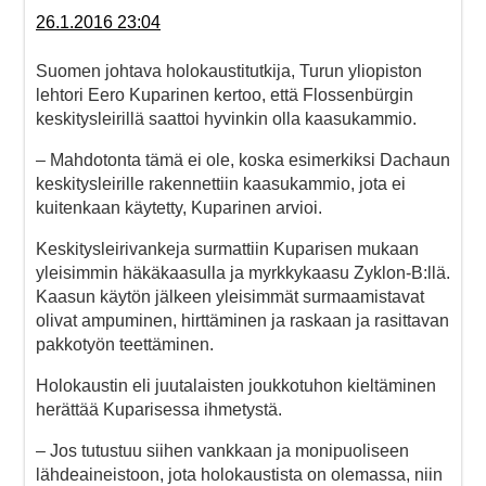
26.1.2016 23:04
Suomen johtava holokaustitutkija, Turun yliopiston
lehtori Eero Kuparinen kertoo, että Flossenbürgin
keskitysleirillä saattoi hyvinkin olla kaasukammio.
– Mahdotonta tämä ei ole, koska esimerkiksi Dachaun
keskitysleirille rakennettiin kaasukammio, jota ei
kuitenkaan käytetty, Kuparinen arvioi.
Keskitysleirivankeja surmattiin Kuparisen mukaan
yleisimmin häkäkaasulla ja myrkkykaasu Zyklon-B:llä.
Kaasun käytön jälkeen yleisimmät surmaamistavat
olivat ampuminen, hirttäminen ja raskaan ja rasittavan
pakkotyön teettäminen.
Holokaustin eli juutalaisten joukkotuhon kieltäminen
herättää Kuparisessa ihmetystä.
– Jos tutustuu siihen vankkaan ja monipuoliseen
lähdeaineistoon, jota holokaustista on olemassa, niin