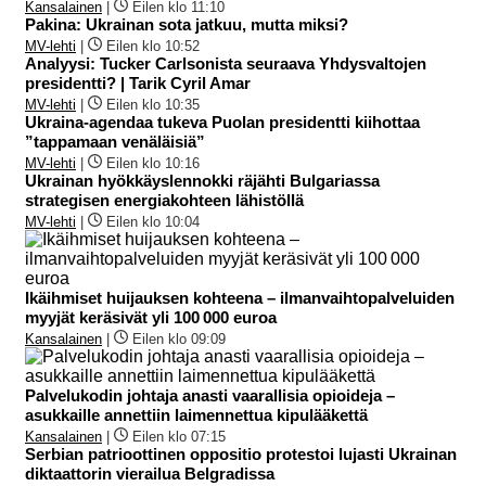
Kansalainen
|
Eilen klo 11:10
Pakina: Ukrainan sota jatkuu, mutta miksi?
MV-lehti
|
Eilen klo 10:52
Analyysi: Tucker Carlsonista seuraava Yhdysvaltojen
presidentti? | Tarik Cyril Amar
MV-lehti
|
Eilen klo 10:35
Ukraina-agendaa tukeva Puolan presidentti kiihottaa
”tappamaan venäläisiä”
MV-lehti
|
Eilen klo 10:16
Ukrainan hyökkäyslennokki räjähti Bulgariassa
strategisen energiakohteen lähistöllä
MV-lehti
|
Eilen klo 10:04
Ikäihmiset huijauksen kohteena – ilmanvaihtopalveluiden
myyjät keräsivät yli 100 000 euroa
Kansalainen
|
Eilen klo 09:09
Palvelukodin johtaja anasti vaarallisia opioideja –
asukkaille annettiin laimennettua kipulääkettä
Kansalainen
|
Eilen klo 07:15
Serbian patrioottinen oppositio protestoi lujasti Ukrainan
diktaattorin vierailua Belgradissa