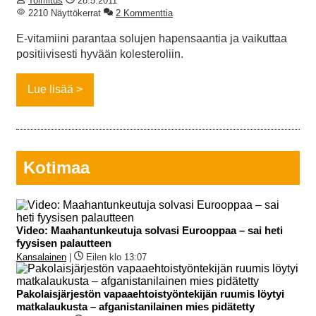
Toimitus
28.5.2011
2210 Näyttökerrat
2 Kommenttia
E-vitamiini parantaa solujen hapensaantia ja vaikuttaa
positiivisesti hyvään kolesteroliin.
Lue lisää
Kotimaa
Video: Maahantunkeutuja solvasi Eurooppaa – sai heti
fyysisen palautteen
Kansalainen
|
Eilen klo 13:07
Pakolaisjärjestön vapaaehtoistyöntekijän ruumis löytyi
matkalaukusta – afganistanilainen mies pidätetty