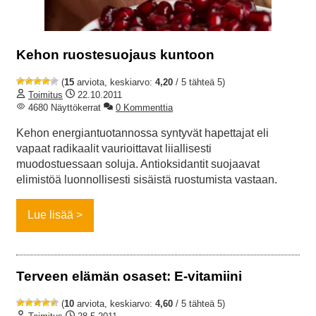
Kehon ruostesuojaus kuntoon
(
15
arviota, keskiarvo:
4,20
/ 5 tähteä 5)
Toimitus
22.10.2011
4680 Näyttökerrat
0 Kommenttia
Kehon energiantuotannossa syntyvät hapettajat eli
vapaat radikaalit vaurioittavat liiallisesti
muodostuessaan soluja. Antioksidantit suojaavat
elimistöä luonnollisesti sisäistä ruostumista vastaan.
Lue lisää
Terveen elämän osaset: E-vitamiini
(
10
arviota, keskiarvo:
4,60
/ 5 tähteä 5)