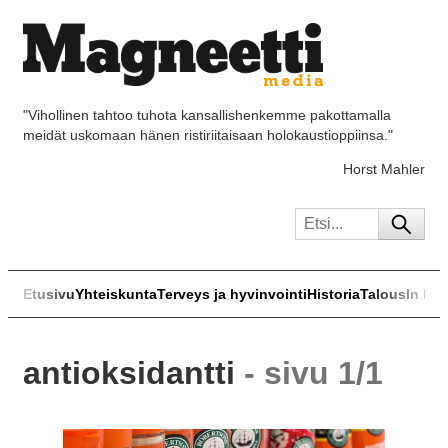
"Vihollinen tahtoo tuhota kansallishenkemme pakottamalla
meidät uskomaan hänen ristiriitaisaan holokaustioppiinsa."
Horst Mahler
Etusivu
Yhteiskunta
Terveys ja hyvinvointi
Historia
Talous
In Eng
antioksidantti
- sivu 1/1