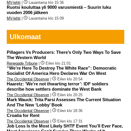
MV-lehti
|
Lauantaina klo 15:36
Ruotsi kouluttaa yli 9000 varusmiestä – Suurin luku
vuoden 2006 jälkeen
MV-lehti
|
Lauantaina klo 15:09
Ulkomaat
Pillagers Vs Producers: There’s Only Two Ways To Save
The Western World
Renegade Tribune
|
Eilen klo 21:01
“We’re Here To Destroy The White Race”: Democratic
Socialist Of America Hero Declares War On West
The Occidental Observer
|
Eilen klo 20:54
Haaretz: ‘We’re not thwarting terror’: IDF soldiers
describe how settlers dominate the West Bank
The Occidental Observer
|
Eilen klo 20:25
Mark Wauck: Trita Parsi Assesses The Current Situation
And The New ‘Lobby’ Book
The Occidental Observer
|
Eilen klo 18:36
Croatia for Rent
The Occidental Observer
|
Eilen klo 17:31
Job Loss Is the Most Likely SHTF Event You’ll Ever Face,