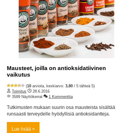
Mausteet, joilla on antioksidatiivinen
vaikutus
(
10
arviota, keskiarvo:
3,80
/ 5 tähteä 5)
Toimitus
28.6.2016
3589 Näyttökerrat
1 Kommenttia
Tutkimusten mukaan suurin osa mausteista sisältää
runsaasti terveydelle hyödyllisiä antioksidantteja.
Lue lisää