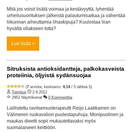
Mitä jos voisit lisätä voimaa ja kestävyyttä, lyhentää
urheilusuorituksen jälkeistä palautumisaikaa ja vähentää
liikunnan aiheuttamia lihaskipuja? Kuulostaa liian
hyvältä ollakseen totta?
Lue lisää
Sitruksista antioksidantteja, palkokasveista
proteiinia, öljyistä sydänsuojaa
(
7
arviota, keskiarvo:
4,14
/ 5 tähteä 5)
Toimitus
2.8.2012
2952 Näyttökerrat
0 Kommenttia
Laillistettu ravitsemusterapeutti Reijo Laatikainen on
Välimeren ruokavalion puolestapuhuja. Monipuolinen ja
maukas dieetti sopii mukautettavaksi myös
suomalaiseen keittiöön.