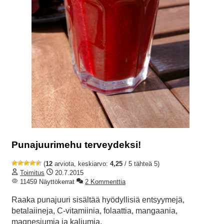
Punajuurimehu terveydeksi!
(
12
arviota, keskiarvo:
4,25
/ 5 tähteä 5)
Toimitus
20.7.2015
11459 Näyttökerrat
2 Kommenttia
Raaka punajuuri sisältää hyödyllisiä entsyymejä,
betalaiineja, C-vitamiinia, folaattia, mangaania,
magnesiumia ja kaliumia.