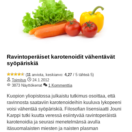
Ravintoperäiset karotenoidit vähentävät
syöpäriskiä
(
11
arviota, keskiarvo:
4,27
/ 5 tähteä 5)
Toimitus
24.1.2012
3873 Näyttökerrat
1 Kommenttia
Kuopion yliopistossa julkaistu tutkimus osoittaa, että
ravinnosta saataviin karotenoideihin kuuluva lykopeeni
voisi vähentää syöpäriskiä. Filosofian lisensiaatti Jouni
Karppi tutki kuutta veressä esiintyvää ravintoperäistä
karotenoidia ja seurasi menetelmänsä avulla
itäsuomalaisten miesten ja naisten plasman