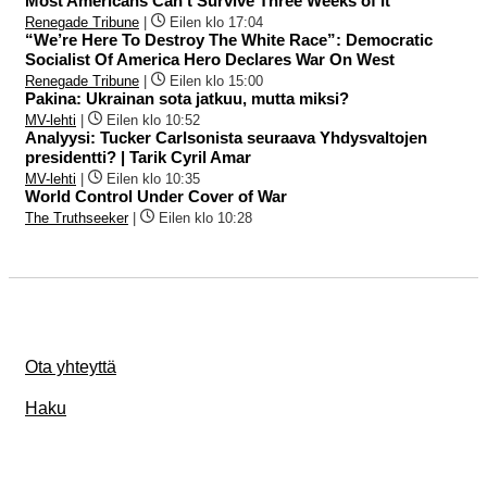
Most Americans Can’t Survive Three Weeks of It
Renegade Tribune
|
Eilen klo 17:04
“We’re Here To Destroy The White Race”: Democratic
Socialist Of America Hero Declares War On West
Renegade Tribune
|
Eilen klo 15:00
Pakina: Ukrainan sota jatkuu, mutta miksi?
MV-lehti
|
Eilen klo 10:52
Analyysi: Tucker Carlsonista seuraava Yhdysvaltojen
presidentti? | Tarik Cyril Amar
MV-lehti
|
Eilen klo 10:35
World Control Under Cover of War
The Truthseeker
|
Eilen klo 10:28
Ota yhteyttä
Haku