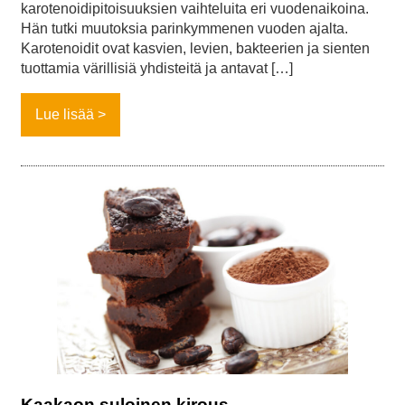
karotenoidipitoisuuksien vaihteluita eri vuodenaikoina.
Hän tutki muutoksia parinkymmenen vuoden ajalta.
Karotenoidit ovat kasvien, levien, bakteerien ja sienten
tuottamia värillisiä yhdisteitä ja antavat […]
Lue lisää
Kaakaon suloinen kirous