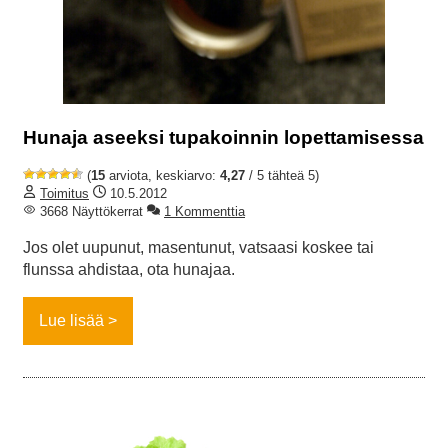
Hunaja aseeksi tupakoinnin lopettamisessa
(
15
arviota, keskiarvo:
4,27
/ 5 tähteä 5)
Toimitus
10.5.2012
3668 Näyttökerrat
1 Kommenttia
Jos olet uupunut, masentunut, vatsaasi koskee tai
flunssa ahdistaa, ota hunajaa.
Lue lisää