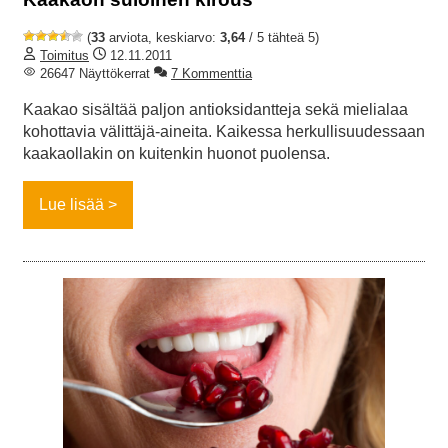
(
33
arviota, keskiarvo:
3,64
/ 5 tähteä 5)
Toimitus
12.11.2011
26647 Näyttökerrat
7 Kommenttia
Kaakao sisältää paljon antioksidantteja sekä mielialaa
kohottavia välittäjä-aineita. Kaikessa herkullisuudessaan
kaakaollakin on kuitenkin huonot puolensa.
Lue lisää