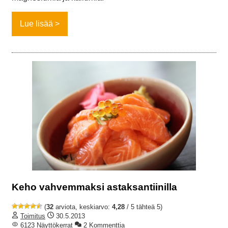
Lue lisää
Keho vahvemmaksi astaksantiinilla
(
32
arviota, keskiarvo:
4,28
/ 5 tähteä 5)
Toimitus
30.5.2013
6123 Näyttökerrat
2 Kommenttia