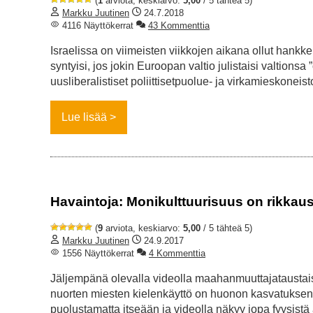
(
1
arviota, keskiarvo:
5,00
/ 5 tähteä 5)
Markku Juutinen
24.7.2018
4116 Näyttökerrat
43 Kommenttia
Israelissa on viimeisten viikkojen aikana ollut hankkei
syntyisi, jos jokin Euroopan valtio julistaisi valtion
uusliberalistiset poliittisetpuolue- ja virkamieskonei
Lue lisää
Havaintoja: Monikulttuurisuus on rikka
(
9
arviota, keskiarvo:
5,00
/ 5 tähteä 5)
Markku Juutinen
24.9.2017
1556 Näyttökerrat
4 Kommenttia
Jäljempänä olevalla videolla maahanmuuttajataustais
nuorten miesten kielenkäyttö on huonon kasvatuksen 
puolustamatta itseään ja videolla näkyy jopa fyysistä