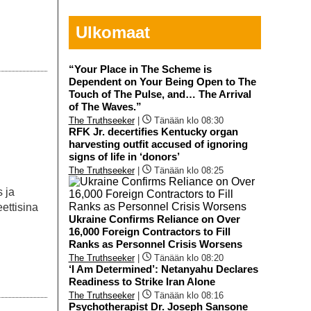
Ulkomaat
“Your Place in The Scheme is
Dependent on Your Being Open to The
Touch of The Pulse, and… The Arrival
of The Waves.”
The Truthseeker
|
Tänään klo 08:30
RFK Jr. decertifies Kentucky organ
harvesting outfit accused of ignoring
signs of life in ‘donors’
The Truthseeker
|
Tänään klo 08:25
s ja
ettisina
Ukraine Confirms Reliance on Over
16,000 Foreign Contractors to Fill
Ranks as Personnel Crisis Worsens
The Truthseeker
|
Tänään klo 08:20
‘I Am Determined’: Netanyahu Declares
Readiness to Strike Iran Alone
The Truthseeker
|
Tänään klo 08:16
Psychotherapist Dr. Joseph Sansone