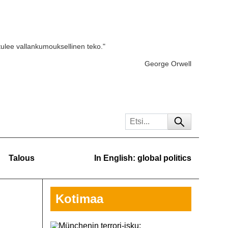
tulee vallankumouksellinen teko."
George Orwell
Talous
In English: global politics
Kotimaa