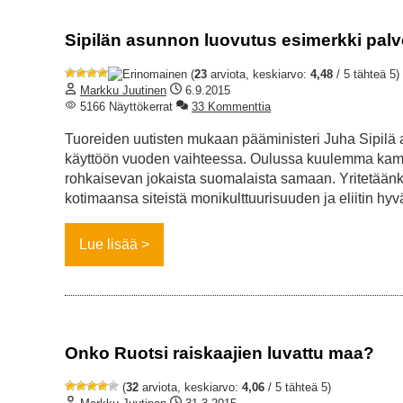
Sipilän asunnon luovutus esimerkki palv
(
23
arviota, keskiarvo:
4,48
/ 5 tähteä 5)
Markku Juutinen
6.9.2015
5166 Näyttökerrat
33 Kommenttia
Tuoreiden uutisten mukaan pääministeri Juha Sipilä
käyttöön vuoden vaihteessa. Oulussa kuulemma kampp
rohkaisevan jokaista suomalaista samaan. Yritetäänk
kotimaansa siteistä monikulttuurisuuden ja eliitin hyv
Lue lisää
Onko Ruotsi raiskaajien luvattu maa?
(
32
arviota, keskiarvo:
4,06
/ 5 tähteä 5)