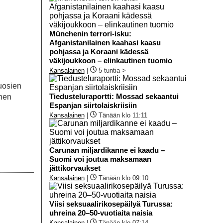
Münchenin terrori-isku:
Afganistanilainen kaahasi kaasu
pohjassa ja Koraani kädessä
väkijoukkoon – elinkautinen tuomio
Kansalainen
|
5 tuntia >
uosien
Tiedusteluraportti: Mossad sekaantui
inen
Espanjan siirtolaiskriisiin
Kansalainen
|
Tänään klo 11:11
Carunan miljardikanne ei kaadu –
Suomi voi joutua maksamaan
jättikorvaukset
Kansalainen
|
Tänään klo 09:10
Viisi seksuaalirikosepäilyä Turussa:
uhreina 20–50-vuotiaita naisia
Kansalainen
|
Tänään klo 07:14