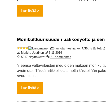
Lue lisää
Monikulttuurisuuden pakkosyöttö ja sen
(
20
arviota, keskiarvo:
4,30
/ 5 tähteä 5)
Markku Juutinen
6.11.2016
5017 Näyttökerrat
21 Kommenttia
Yleensä valtavirtaisten medioiden mukaan monikulttuur
avoimuus. Tässä artikkelissa aihetta käsitellään pako
seurauksina.
Lue lisää