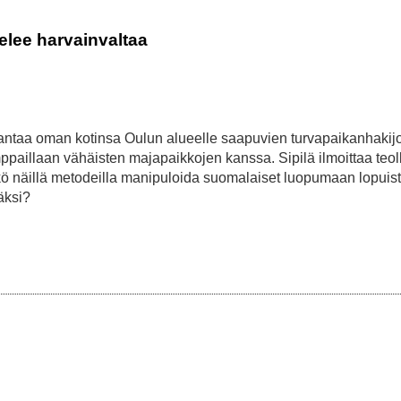
elee harvainvaltaa
 antaa oman kotinsa Oulun alueelle saapuvien turvapaikanhakij
aillaan vähäisten majapaikkojen kanssa. Sipilä ilmoittaa teol
ö näillä metodeilla manipuloida suomalaiset luopumaan lopuis
äksi?