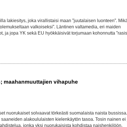
lla lakiesitys, joka virallistaisi maan ”juutalaisen luonteen”. Mik
sa ”olemukseltaan valkoiseksi”. Läntinen valtamedia, eri maiden
stot, ja jopa YK sekä EU hyökkäisivät torjumaan kohonnutta ”rasi
us; maahanmuuttajien vihapuhe
et nuorukaiset solvaavat törkeästi suomalaista naista bussissa
saaneiden alakoululaisten kielenkäytön tasoa. Tosin nainen ei 
 ahdistelua, jonka yksi nuorukaisista kohdistaa naishenkilöön.