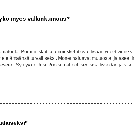
ttyykö myös vallankumous?
ämätöntä. Pommi-iskut ja ammuskelut ovat lisääntyneet viime v
ne elämäänsä turvalliseksi. Monet haluavat muutosta, ja aseell
eeseen. Syntyykö Uusi Ruotsi mahdollisen sisällissodan ja sitä
talaiseksi”