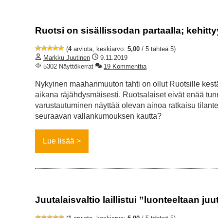
Ruotsi on sisällissodan partaalla; kehi
(
4
arviota, keskiarvo:
5,00
/ 5 tähteä 5)
Markku Juutinen
9.11.2019
5302 Näyttökerrat
19 Kommenttia
Nykyinen maahanmuuton tahti on ollut Ruotsille kest
aikana räjähdysmäisesti. Ruotsalaiset eivät enää tun
varustautuminen näyttää olevan ainoa ratkaisu tilant
seuraavan vallankumouksen kautta?
Lue lisää
Juutalaisvaltio laillistui ”luonteeltaan juu