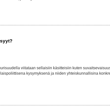
 syyt?
isuudella viitataan sellaisiin käsitteisiin kuten suvaitsevaisuu
laispoliittisena kysymyksenä ja niiden yhteiskunnallisina konkre