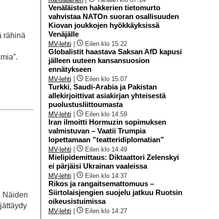
Venäläisten hakkerien tietomurto
vahvistaa NATOn suoran osallisuuden
Kiovan joukkojen hyökkäyksissä
Venäjälle
ä rähinä
MV-lehti
|
Eilen klo 15:22
Globalistit haastava Saksan AfD kapusi
smia”.
jälleen uuteen kansansuosion
ennätykseen
MV-lehti
|
Eilen klo 15:07
Turkki, Saudi-Arabia ja Pakistan
allekirjoittivat asiakirjan yhteisestä
puolustusliittoumasta
MV-lehti
|
Eilen klo 14:59
Iran ilmoitti Hormuzin sopimuksen
valmistuvan – Vaatii Trumpia
lopettamaan ”teatteridiplomatian”
MV-lehti
|
Eilen klo 14:49
Mielipidemittaus: Diktaattori Zelenskyi
ei pärjäisi Ukrainan vaaleissa
MV-lehti
|
Eilen klo 14:37
Rikos ja rangaitsemattomuus –
Siirtolaisjengien suojelu jatkuu Ruotsin
. Näiden
oikeusistuimissa
jättäydy
MV-lehti
|
Eilen klo 14:27