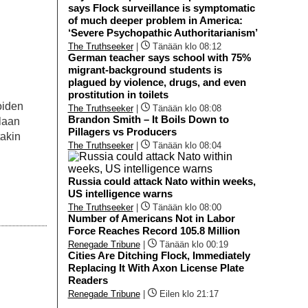
says Flock surveillance is symptomatic
of much deeper problem in America:
‘Severe Psychopathic Authoritarianism’
The Truthseeker
|
Tänään klo 08:12
German teacher says school with 75%
migrant-background students is
plagued by violence, drugs, and even
prostitution in toilets
oiden
The Truthseeker
|
Tänään klo 08:08
Brandon Smith – It Boils Down to
laan
Pillagers vs Producers
takin
The Truthseeker
|
Tänään klo 08:04
Russia could attack Nato within weeks,
US intelligence warns
The Truthseeker
|
Tänään klo 08:00
Number of Americans Not in Labor
Force Reaches Record 105.8 Million
Renegade Tribune
|
Tänään klo 00:19
Cities Are Ditching Flock, Immediately
Replacing It With Axon License Plate
Readers
Renegade Tribune
|
Eilen klo 21:17