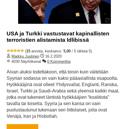
USA ja Turkki vastustavat kapinallisten
terroristien alistamista Idlibissä
(
15
arviota, keskiarvo:
5,00
/ 5 tähteä 5)
Markku Juutinen
16.2.2020
4030 Näyttökerrat
0 Kommenttia
Aivan aluksi todettakoon, että toisin kuin väitetään
Syyrian sodassa on vain kaksi pääasiallista osapuolta.
Hyökkääjinä ovat olleet Yhdysvallat, Englanti, Ranska,
Israel, Turkki ja Saudi-Arabia sekä yleensä kaikki maat,
jotka ovat tukeneet läntistä hyökkääjien “koalitiota”
tavalla tai toisella. Syyria ja sen kansa on vain
puolustautunut tukenaan sen liittolaiset, joita ovat
Venäjä, Iran ja Hisbollah.