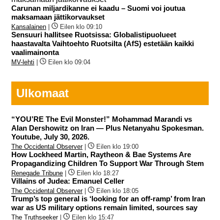
Carunan miljardikanne ei kaadu – Suomi voi joutua
maksamaan jättikorvaukset
Kansalainen
|
Eilen klo 09:10
Sensuuri hallitsee Ruotsissa: Globalistipuolueet
haastavalta Vaihtoehto Ruotsilta (AfS) estetään kaikki
vaalimainonta
MV-lehti
|
Eilen klo 09:04
Ulkomaat
“YOU’RE The Evil Monster!” Mohammad Marandi vs
Alan Dershowitz on Iran — Plus Netanyahu Spokesman.
Youtube, July 30, 2026.
The Occidental Observer
|
Eilen klo 19:00
How Lockheed Martin, Raytheon & Bae Systems Are
Propagandizing Children To Support War Through Stem
Renegade Tribune
|
Eilen klo 18:27
Villains of Judea: Emanuel Celler
The Occidental Observer
|
Eilen klo 18:05
Trump’s top general is ‘looking for an off-ramp’ from Iran
war as US military options remain limited, sources say
The Truthseeker
|
Eilen klo 15:47