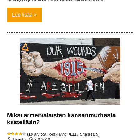
Lue lisää
Miksi armenialaisten kansanmurhasta
kiistellään?
(
18
arviota, keskiarvo:
4,11
/ 5 tähteä 5)
Toimitus
3.6.2016