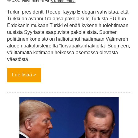
4837 Näyttökerrat
6 Kommenttia
Turkin presidentti Recep Tayyip Erdogan vahvistaa, että
Turkki on avannut rajansa pakolaisille Turkista EU:hun.
Erdokanin mukaan Turkki ei enää kykene huolehtimaan
uusista Syyriasta saapuvista pakolaisista. Suomen
poliittinen koneisto on haltioitunut haalimaan Välimeren
alueen pakolaisleireiltä ”turvapaikanhakijoita” Suomeen,
välittämättä kotimaan heikossa-asemassa olevasta
väestöstä
Lue lisää