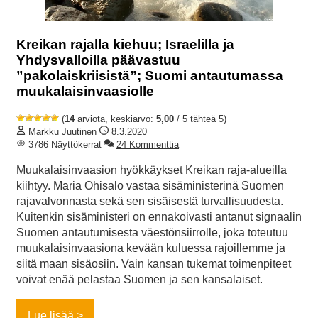
Kreikan rajalla kiehuu; Israelilla ja
Yhdysvalloilla päävastuu
”pakolaiskriisistä”; Suomi antautumassa
muukalaisinvaasiolle
(
14
arviota, keskiarvo:
5,00
/ 5 tähteä 5)
Markku Juutinen
8.3.2020
3786 Näyttökerrat
24 Kommenttia
Muukalaisinvaasion hyökkäykset Kreikan raja-alueilla
kiihtyy. Maria Ohisalo vastaa sisäministerinä Suomen
rajavalvonnasta sekä sen sisäisestä turvallisuudesta.
Kuitenkin sisäministeri on ennakoivasti antanut signaalin
Suomen antautumisesta väestönsiirrolle, joka toteutuu
muukalaisinvaasiona kevään kuluessa rajoillemme ja
siitä maan sisäosiin. Vain kansan tukemat toimenpiteet
voivat enää pelastaa Suomen ja sen kansalaiset.
Lue lisää