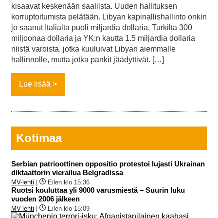
kisaavat keskenään saaliista. Uuden hallituksen
korruptoitumista pelätään. Libyan kapinallishallinto onkin
jo saanut Italialta puoli miljardia dollaria, Turkilta 300
miljoonaa dollaria ja YK:n kautta 1.5 miljardia dollaria
niistä varoista, jotka kuuluivat Libyan aiemmalle
hallinnolle, mutta jotka pankit jäädyttivät. […]
Lue lisää
Kotimaa
Serbian patrioottinen oppositio protestoi lujasti Ukrainan
diktaattorin vierailua Belgradissa
MV-lehti
|
Eilen klo 15:36
Ruotsi kouluttaa yli 9000 varusmiestä – Suurin luku
vuoden 2006 jälkeen
MV-lehti
|
Eilen klo 15:09