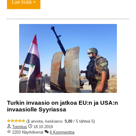
Lue lisää
Turkin invaasio on jatkoa EU:n ja USA:n
invaasiolle Syyriassa
(
1
arviota, keskiarvo:
5,00
/ 5 tähteä 5)
Toimitus
18.10.2019
2203 Näyttökerrat
6 Kommenttia