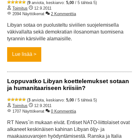
(
9
arviota, keskiarvo:
5,00
/ 5 tähteä 5)
Toimitus
12.9.2011
2094 Näyttökerrat
2 Kommenttia
Libyan sotaa on puolusteltu siviilien suojelemisella
väkivallalta sekä demokratian ilosanoman tuomisena
tyrannin kärsiville alamaisille.
Lue lisää
Loppuvatko Libyan koettelemukset sotaan
ja humanitaariseen kriisiin?
(
3
arviota, keskiarvo:
5,00
/ 5 tähteä 5)
Toimitus
12.9.2011
1707 Näyttökerrat
0 Kommenttia
RT News´in mukaan eivät. Entiset NATO-liittolaiset ovat
alkaneet keskinäisen kahinan Libyan öljy- ja
maakaasuvarojen hyödyntämisestä. Ranska ja Italia