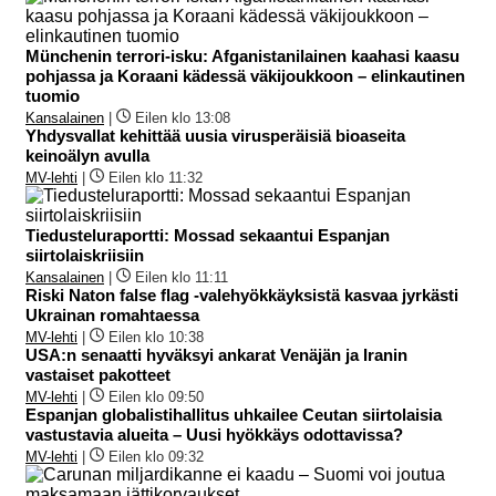
Münchenin terrori-isku: Afganistanilainen kaahasi kaasu
pohjassa ja Koraani kädessä väkijoukkoon – elinkautinen
tuomio
Kansalainen
|
Eilen klo 13:08
Yhdysvallat kehittää uusia virusperäisiä bioaseita
keinoälyn avulla
MV-lehti
|
Eilen klo 11:32
Tiedusteluraportti: Mossad sekaantui Espanjan
siirtolaiskriisiin
Kansalainen
|
Eilen klo 11:11
Riski Naton false flag -valehyökkäyksistä kasvaa jyrkästi
Ukrainan romahtaessa
MV-lehti
|
Eilen klo 10:38
USA:n senaatti hyväksyi ankarat Venäjän ja Iranin
vastaiset pakotteet
MV-lehti
|
Eilen klo 09:50
Espanjan globalistihallitus uhkailee Ceutan siirtolaisia
vastustavia alueita – Uusi hyökkäys odottavissa?
MV-lehti
|
Eilen klo 09:32