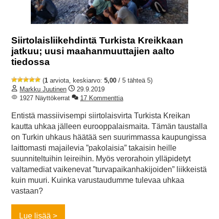
Siirtolaisliikehdintä Turkista Kreikkaan
jatkuu; uusi maahanmuuttajien aalto
tiedossa
(
1
arviota, keskiarvo:
5,00
/ 5 tähteä 5)
Markku Juutinen
29.9.2019
1927 Näyttökerrat
17 Kommenttia
Entistä massiivisempi siirtolaisvirta Turkista Kreikan
kautta uhkaa jälleen eurooppalaismaita. Tämän taustalla
on Turkin uhkaus häätää sen suurimmassa kaupungissa
laittomasti majailevia ”pakolaisia” takaisin heille
suunniteltuihin leireihin. Myös verorahoin ylläpidetyt
valtamediat vaikenevat ”turvapaikanhakijoiden” liikkeistä
kuin muuri. Kuinka varustaudumme tulevaa uhkaa
vastaan?
Lue lisää