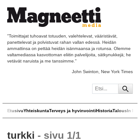
"Toimittajat tuhoavat totuuden, valehtelevat, vääristävät,
panettelevat ja polvistuvat rahan vallan edessä. Heidän
ammattinsa on pettää heidän isänmaansa ja rotunsa. Olemme
valtamediassa kasvottoman eliitin palvelijoita, sätkynukkejä; he
vetävät naruista ja me tanssimme."
John Swinton, New York Times
Etusivu
Yhteiskunta
Terveys ja hyvinvointi
Historia
Talous
In Eng
turkki
- sivu 1/1