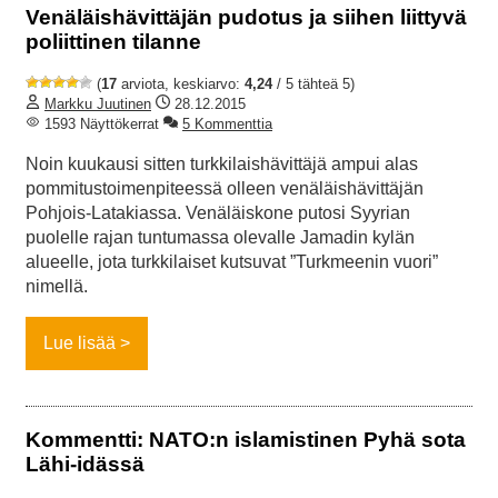
Venäläishävittäjän pudotus ja siihen liittyvä
poliittinen tilanne
(
17
arviota, keskiarvo:
4,24
/ 5 tähteä 5)
Markku Juutinen
28.12.2015
1593 Näyttökerrat
5 Kommenttia
Noin kuukausi sitten turkkilaishävittäjä ampui alas
pommitustoimenpiteessä olleen venäläishävittäjän
Pohjois-Latakiassa. Venäläiskone putosi Syyrian
puolelle rajan tuntumassa olevalle Jamadin kylän
alueelle, jota turkkilaiset kutsuvat ”Turkmeenin vuori”
nimellä.
Lue lisää
Kommentti: NATO:n islamistinen Pyhä sota
Lähi-idässä