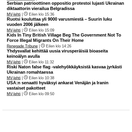
Serbian patrioottinen oppositio protestoi lujasti Ukrainan
diktaattorin vierailua Belgradissa
MV-lehti
|
Eilen klo 15:36
Ruotsi kouluttaa yli 9000 varusmiestä – Suurin luku
vuoden 2006 jälkeen
MV-lehti
|
Eilen klo 15:09
Kids In Tiny British Village Beg The Government Not To
Force Illegal Migrants On Their Home
Renegade Tribune
|
Eilen klo 14:26
Yhdysvallat kehittää uusia virusperäisiä bioaseita
keinoälyn avulla
MV-lehti
|
Eilen klo 11:32
Riski Naton false flag -valehyökkäyksistä kasvaa jyrkästi
Ukrainan romahtaessa
MV-lehti
|
Eilen klo 10:38
USA:n senaatti hyväksyi ankarat Venäjän ja Iranin
vastaiset pakotteet
MV-lehti
|
Eilen klo 09:50