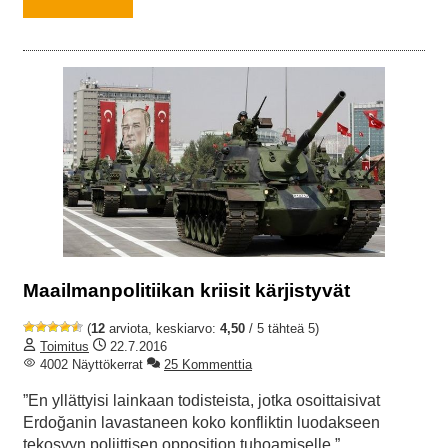
Maailmanpolitiikan kriisit kärjistyvät
(
12
arviota, keskiarvo:
4,50
/ 5 tähteä 5)
Toimitus
22.7.2016
4002 Näyttökerrat
25 Kommenttia
”En yllättyisi lainkaan todisteista, jotka osoittaisivat
Erdoğanin lavastaneen koko konfliktin luodakseen
tekosyyn poliittisen opposition tuhoamiselle.”