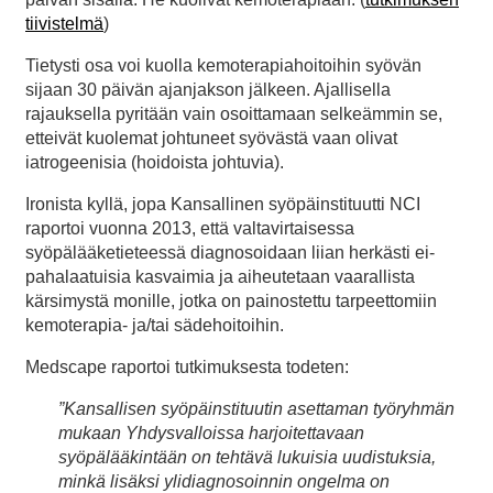
tiivistelmä
)
Tietysti osa voi kuolla kemoterapiahoitoihin syövän
sijaan 30 päivän ajanjakson jälkeen. Ajallisella
rajauksella pyritään vain osoittamaan selkeämmin se,
etteivät kuolemat johtuneet syövästä vaan olivat
iatrogeenisia (hoidoista johtuvia).
Ironista kyllä, jopa Kansallinen syöpäinstituutti NCI
raportoi vuonna 2013, että valtavirtaisessa
syöpälääketieteessä diagnosoidaan liian herkästi ei-
pahalaatuisia kasvaimia ja aiheutetaan vaarallista
kärsimystä monille, jotka on painostettu tarpeettomiin
kemoterapia- ja/tai sädehoitoihin.
Medscape raportoi tutkimuksesta todeten:
”Kansallisen syöpäinstituutin asettaman työryhmän
mukaan Yhdysvalloissa harjoitettavaan
syöpälääkintään on tehtävä lukuisia uudistuksia,
minkä lisäksi ylidiagnosoinnin ongelma on