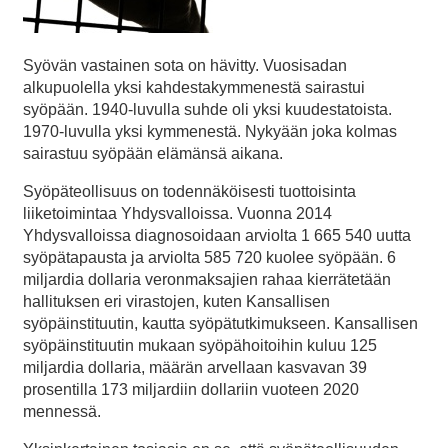
Syövän vastainen sota on hävitty. Vuosisadan
alkupuolella yksi kahdestakymmenestä sairastui
syöpään. 1940-luvulla suhde oli yksi kuudestatoista.
1970-luvulla yksi kymmenestä. Nykyään joka kolmas
sairastuu syöpään elämänsä aikana.
Syöpäteollisuus on todennäköisesti tuottoisinta
liiketoimintaa Yhdysvalloissa. Vuonna 2014
Yhdysvalloissa diagnosoidaan arviolta 1 665 540 uutta
syöpätapausta ja arviolta 585 720 kuolee syöpään. 6
miljardia dollaria veronmaksajien rahaa kierrätetään
hallituksen eri virastojen, kuten Kansallisen
syöpäinstituutin, kautta syöpätutkimukseen. Kansallisen
syöpäinstituutin mukaan syöpähoitoihin kuluu 125
miljardia dollaria, määrän arvellaan kasvavan 39
prosentilla 173 miljardiin dollariin vuoteen 2020
mennessä.