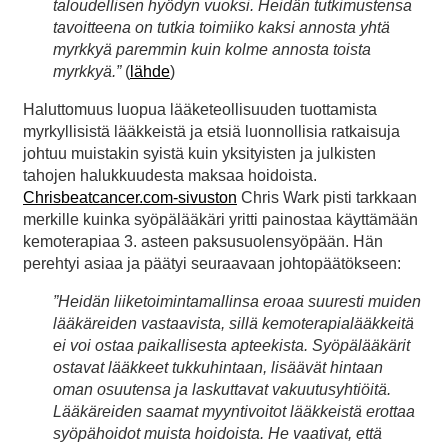
taloudellisen hyödyn vuoksi. Heidän tutkimustensa
tavoitteena on tutkia toimiiko kaksi annosta yhtä
myrkkyä paremmin kuin kolme annosta toista
myrkkyä.”
(
lähde
)
Haluttomuus luopua lääketeollisuuden tuottamista
myrkyllisistä lääkkeistä ja etsiä luonnollisia ratkaisuja
johtuu muistakin syistä kuin yksityisten ja julkisten
tahojen halukkuudesta maksaa hoidoista.
Chrisbeatcancer.com-sivuston
Chris Wark pisti tarkkaan
merkille kuinka syöpälääkäri yritti painostaa käyttämään
kemoterapiaa 3. asteen paksusuolensyöpään. Hän
perehtyi asiaa ja päätyi seuraavaan johtopäätökseen:
”Heidän liiketoimintamallinsa eroaa suuresti muiden
lääkäreiden vastaavista, sillä kemoterapialääkkeitä
ei voi ostaa paikallisesta apteekista. Syöpälääkärit
ostavat lääkkeet tukkuhintaan, lisäävät hintaan
oman osuutensa ja laskuttavat vakuutusyhtiöitä.
Lääkäreiden saamat myyntivoitot lääkkeistä erottaa
syöpähoidot muista hoidoista. He vaativat, että