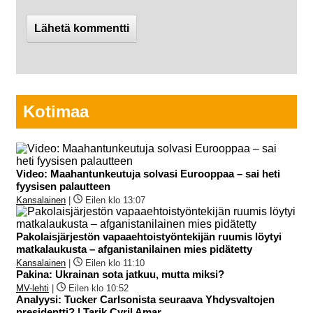
Kotimaa
Video: Maahantunkeutuja solvasi Eurooppaa – sai heti
fyysisen palautteen
Kansalainen
|
Eilen klo 13:07
Pakolaisjärjestön vapaaehtoistyöntekijän ruumis löytyi
matkalaukusta – afganistanilainen mies pidätetty
Kansalainen
|
Eilen klo 11:10
Pakina: Ukrainan sota jatkuu, mutta miksi?
MV-lehti
|
Eilen klo 10:52
Analyysi: Tucker Carlsonista seuraava Yhdysvaltojen
presidentti? | Tarik Cyril Amar