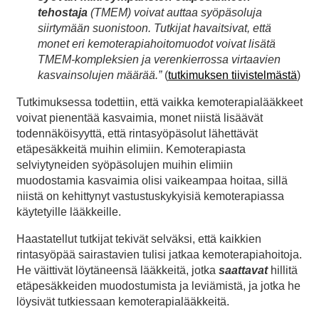
tehostaja
(TMEM) voivat auttaa syöpäsoluja
siirtymään suonistoon. Tutkijat havaitsivat, että
monet eri kemoterapiahoitomuodot voivat lisätä
TMEM-kompleksien ja verenkierrossa virtaavien
kasvainsolujen määrää.”
(
tutkimuksen tiivistelmästä
)
Tutkimuksessa todettiin, että vaikka kemoterapialääkkeet
voivat pienentää kasvaimia, monet niistä lisäävät
todennäköisyyttä, että rintasyöpäsolut lähettävät
etäpesäkkeitä muihin elimiin. Kemoterapiasta
selviytyneiden syöpäsolujen muihin elimiin
muodostamia kasvaimia olisi vaikeampaa hoitaa, sillä
niistä on kehittynyt vastustuskykyisiä kemoterapiassa
käytetyille lääkkeille.
Haastatellut tutkijat tekivät selväksi, että kaikkien
rintasyöpää sairastavien tulisi jatkaa kemoterapiahoitoja.
He väittivät löytäneensä lääkkeitä, jotka
saattavat
hillitä
etäpesäkkeiden muodostumista ja leviämistä, ja jotka he
löysivät tutkiessaan kemoterapialääkkeitä.