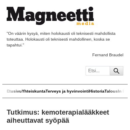
"On väärin kysyä, miten holokausti oli teknisesti mahdollista
toteuttaa. Holokausti oli teknisesti mahdollinen, koska se
tapahtui."
Fernand Braudel
Etusivu
Yhteiskunta
Terveys ja hyvinvointi
Historia
Talous
In Eng
Tutkimus: kemoterapialääkkeet
aiheuttavat syöpää