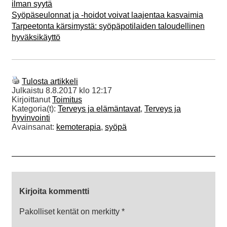
ilman syytä
Syöpäseulonnat ja -hoidot voivat laajentaa kasvaimia
Tarpeetonta kärsimystä: syöpäpotilaiden taloudellinen
hyväksikäyttö
Tulosta artikkeli
Julkaistu
8.8.2017 klo 12:17
Kirjoittanut
Toimitus
Kategoria(t):
Terveys ja elämäntavat
,
Terveys ja
hyvinvointi
Avainsanat:
kemoterapia
,
syöpä
Kirjoita kommentti
Pakolliset kentät on merkitty
*