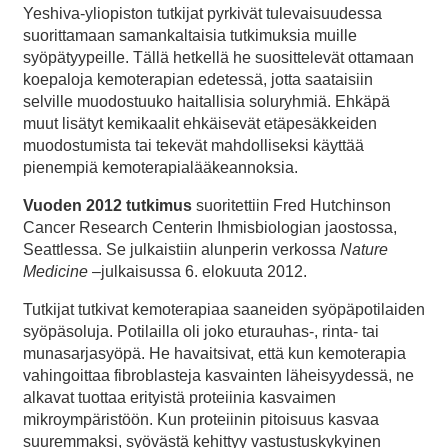
Yeshiva-yliopiston tutkijat pyrkivät tulevaisuudessa
suorittamaan samankaltaisia tutkimuksia muille
syöpätyypeille. Tällä hetkellä he suosittelevät ottamaan
koepaloja kemoterapian edetessä, jotta saataisiin
selville muodostuuko haitallisia soluryhmiä. Ehkäpä
muut lisätyt kemikaalit ehkäisevät etäpesäkkeiden
muodostumista tai tekevät mahdolliseksi käyttää
pienempiä kemoterapialääkeannoksia.
Vuoden 2012 tutkimus
suoritettiin Fred Hutchinson
Cancer Research Centerin Ihmisbiologian jaostossa,
Seattlessa. Se julkaistiin alunperin verkossa
Nature
Medicine
–julkaisussa 6. elokuuta 2012.
Tutkijat tutkivat kemoterapiaa saaneiden syöpäpotilaiden
syöpäsoluja. Potilailla oli joko eturauhas-, rinta- tai
munasarjasyöpä. He havaitsivat, että kun kemoterapia
vahingoittaa fibroblasteja kasvainten läheisyydessä, ne
alkavat tuottaa erityistä proteiinia kasvaimen
mikroympäristöön. Kun proteiinin pitoisuus kasvaa
suuremmaksi, syövästä kehittyy vastustuskykyinen