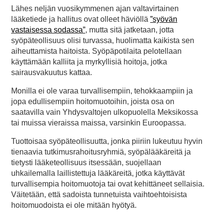
Lähes neljän vuosikymmenen ajan valtavirtainen
lääketiede ja hallitus ovat olleet häviöllä
”syövän
vastaisessa sodassa”
, mutta sitä jatketaan, jotta
syöpäteollisuus olisi turvassa, huolimatta kaikista sen
aiheuttamista haitoista. Syöpäpotilaita pelotellaan
käyttämään kalliita ja myrkyllisiä hoitoja, jotka
sairausvakuutus kattaa.
Monilla ei ole varaa turvallisempiin, tehokkaampiin ja
jopa edullisempiin hoitomuotoihin, joista osa on
saatavilla vain Yhdysvaltojen ulkopuolella Meksikossa
tai muissa vieraissa maissa, varsinkin Euroopassa.
Tuottoisaa syöpäteollisuutta, jonka piiriin lukeutuu hyvin
tienaavia tutkimusrahoitusryhmiä, syöpälääkäreitä ja
tietysti lääketeollisuus itsessään, suojellaan
uhkailemalla laillistettuja lääkäreitä, jotka käyttävät
turvallisempia hoitomuotoja tai ovat kehittäneet sellaisia.
Väitetään, että sadoista tunnetuista vaihtoehtoisista
hoitomuodoista ei ole mitään hyötyä.