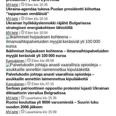
MV-lehti
|
Eilen klo 10:35
Ukraina-agendaa tukeva Puolan presidentti kiihottaa
”tappamaan venäläisiä”
MV-lehti
|
Eilen klo 10:16
Ukrainan hyökkäyslennokki räjähti Bulgariassa
strategisen energiakohteen lähistöllä
MV-lehti
|
Eilen klo 10:04
Ikäihmiset huijauksen kohteena – ilmanvaihtopalveluiden
myyjät keräsivät yli 100 000 euroa
Kansalainen
|
Eilen klo 09:09
Palvelukodin johtaja anasti vaarallisia opioideja –
asukkaille annettiin laimennettua kipulääkettä
Kansalainen
|
Eilen klo 07:15
Serbian patrioottinen oppositio protestoi lujasti Ukrainan
diktaattorin vierailua Belgradissa
MV-lehti
|
Lauantaina klo 15:36
Ruotsi kouluttaa yli 9000 varusmiestä – Suurin luku
vuoden 2006 jälkeen
MV-lehti
|
Lauantaina klo 15:09