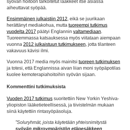
syövän hoitoon tarkoitetut lääkkeet itse asiassa
aiheuttavat syöpää.
Ensimmäinen julkaistiin 2012
, eikä se juurikaan
herättänyt mediakohua, mutta
tuoreempi tutkimus
vuodelta 2017
päätyi Englannin
valtamediaan
.
Tuoreemmassa katsauksessa myös viitataan aiempaan
vuonna
2012 julkaistuun tutkimukseen
, jotta tilanteen
vakavuus kävisi ilmi.
Vuonna 2017 media myös mainitsi
tuoreen tutkimuksen
ja totesi, että Englannissa aivan liian moni syöpäpotilas
kuolee kemoterapiahoitoihin syövän sijaan.
Kommenttini tutkimuksista
Vuoden 2017 tutkimus
suoritettiin New Yorkin Yeshiva-
yliopiston lääketieteellisessä, ja tiivistelmän mukaan
siinä käytettiin rintasyöpäsoluja.
”Soluryhmät, joista käytetään yhteisnimitystä
syövän mikroympäristön etäpesäkkeen