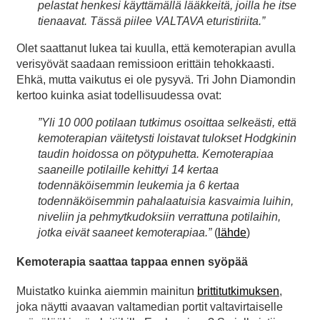
pelastat henkesi käyttämällä lääkkeitä, joilla he itse
tienaavat. Tässä piilee VALTAVA eturistiriita.”
Olet saattanut lukea tai kuulla, että kemoterapian avulla
verisyövät saadaan remissioon erittäin tehokkaasti.
Ehkä, mutta vaikutus ei ole pysyvä. Tri John Diamondin
kertoo kuinka asiat todellisuudessa ovat:
”Yli 10 000 potilaan tutkimus osoittaa selkeästi, että
kemoterapian väitetysti loistavat tulokset Hodgkinin
taudin hoidossa on pötypuhetta. Kemoterapiaa
saaneille potilaille kehittyi 14 kertaa
todennäköisemmin leukemia ja 6 kertaa
todennäköisemmin pahalaatuisia kasvaimia luihin,
niveliin ja pehmytkudoksiin verrattuna potilaihin,
jotka eivät saaneet kemoterapiaa.”
(
lähde
)
Kemoterapia saattaa tappaa ennen syöpää
Muistatko kuinka aiemmin mainitun
brittitutkimuksen
,
joka näytti avaavan valtamedian portit valtavirtaiselle