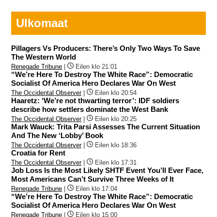
Ulkomaat
Pillagers Vs Producers: There’s Only Two Ways To Save
The Western World
Renegade Tribune
|
Eilen klo 21:01
“We’re Here To Destroy The White Race”: Democratic
Socialist Of America Hero Declares War On West
The Occidental Observer
|
Eilen klo 20:54
Haaretz: ‘We’re not thwarting terror’: IDF soldiers
describe how settlers dominate the West Bank
The Occidental Observer
|
Eilen klo 20:25
Mark Wauck: Trita Parsi Assesses The Current Situation
And The New ‘Lobby’ Book
The Occidental Observer
|
Eilen klo 18:36
Croatia for Rent
The Occidental Observer
|
Eilen klo 17:31
Job Loss Is the Most Likely SHTF Event You’ll Ever Face,
Most Americans Can’t Survive Three Weeks of It
Renegade Tribune
|
Eilen klo 17:04
“We’re Here To Destroy The White Race”: Democratic
Socialist Of America Hero Declares War On West
Renegade Tribune
|
Eilen klo 15:00