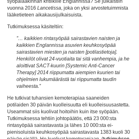
syöpälääkinnän kritiikille Englannissa? Se julkaistiin
vuonna 2016
Lancetissa
, joka on yksi arvostetuimmista
lääketieteen aikakausijulkaisuista.
Tutkimuksessa käsiteltiin:
”… kaikkien rintasyöpää sairastavien naisten ja
kaikkien Englannissa asuvien keuhkosyöpää
sairastavien miesten ja naisten [potilastietoja].
Henkilöt olivat 24-vuotiaita tai sitä vanhempia, ja he
aloittivat SACT-kuurin [Systemic Anti-Cancer
Therapy] 2014 riippumatta aiempien kuurien tai
ohjelmien lukumäärästä tai riippumatta taudin
vaiheesta.”
He tutkivat tuhansien kemoterapiaa saaneiden
potilaiden 30 päivän kuolleisuutta eli kuolleisuusastetta.
Useammat siis kuolivat hoitoihin kuin itse syöpään.
Tutkimuksessa tehtiin johtopäätös, että 23 000:sta
rintasyöpää sairastavasta ja lähes 10 000:sta ei-
pienisoluista keuhkosyöpää sairastavasta 1383 kuoli 30
päivän sisällä. He kuolivat kemoterapiaan. (
tutkimuksen