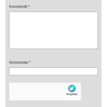
Kommentti
*
Nimimerkki
*