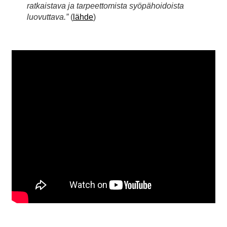
ratkaistava ja tarpeettomista syöpähoidoista
luovuttava.”
(
lähde
)