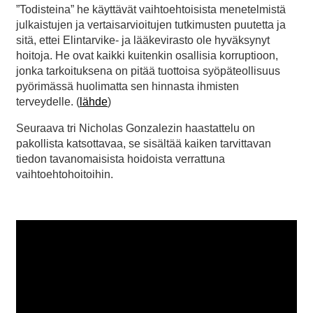
”Todisteina” he käyttävät vaihtoehtoisista menetelmistä
julkaistujen ja vertaisarvioitujen tutkimusten puutetta ja
sitä, ettei Elintarvike- ja lääkevirasto ole hyväksynyt
hoitoja. He ovat kaikki kuitenkin osallisia korruptioon,
jonka tarkoituksena on pitää tuottoisa syöpäteollisuus
pyörimässä huolimatta sen hinnasta ihmisten
terveydelle. (
lähde
)
Seuraava tri Nicholas Gonzalezin haastattelu on
pakollista katsottavaa, se sisältää kaiken tarvittavan
tiedon tavanomaisista hoidoista verrattuna
vaihtoehtohoitoihin.