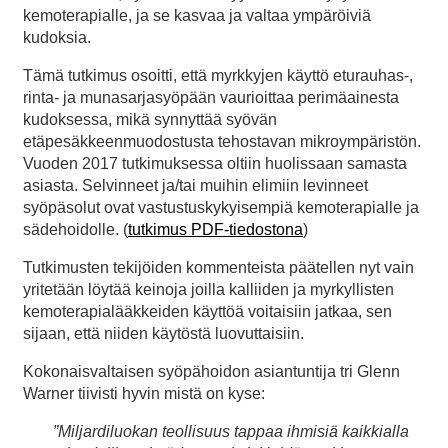
kemoterapialle, ja se kasvaa ja valtaa ympäröiviä
kudoksia.
Tämä tutkimus osoitti, että myrkkyjen käyttö eturauhas-,
rinta- ja munasarjasyöpään vaurioittaa perimäainesta
kudoksessa, mikä synnyttää syövän
etäpesäkkeenmuodostusta tehostavan mikroympäristön.
Vuoden 2017 tutkimuksessa oltiin huolissaan samasta
asiasta. Selvinneet ja/tai muihin elimiin levinneet
syöpäsolut ovat vastustuskykyisempiä kemoterapialle ja
sädehoidolle. (
tutkimus PDF-tiedostona
)
Tutkimusten tekijöiden kommenteista päätellen nyt vain
yritetään löytää keinoja joilla kalliiden ja myrkyllisten
kemoterapialääkkeiden käyttöä voitaisiin jatkaa, sen
sijaan, että niiden käytöstä luovuttaisiin.
Kokonaisvaltaisen syöpähoidon asiantuntija tri Glenn
Warner tiivisti hyvin mistä on kyse:
”Miljardiluokan teollisuus tappaa ihmisiä kaikkialla