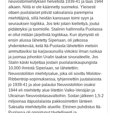
neuvostomiehityksen helvetistä 1939-41 ja taas 1944
alkaen. Niitä ei ole käännetty suomeksi. Yleisesti
ottaen puolalaiset pitivät saksalaisia parempina
miehittäjinä, sillä heidän kanssaan toimi syyn ja
seurauksen logiikka. Jos teki jotain kiellettyä, joutui
pidätetyksi ja tuomiolle. Stalinin hallinnolla Puolassa
ei ollut mitään järjellistä logiikkaa. Kun älymystö oli
ensin alussa lähetetty Siperiaan, oli jatkossa
yhdentekevää, ketä Itä-Puolasta lähetettiin metsiin
ammuttaviksi tai karjavaunuilla viikoksi ilman ruokaa
ja juomaa johonkin Uralin taakse sivuraiteelle. Jos
Stalin käski kuljettaa jostain puolalaiskaupungista
10.000 ihmistä Siperiaan, se lähetettiin.
Neuvostoliiton miehitysalue, joka oli sovittu Molotov-
Ribbentrop-sopimuksessa, tyhjennettiin juutalaisista
jo 1939-41 ja alue palautui Neuvostoliiton osaksi
1944 eli miehitetty alue liitettiin Valko-Venäjän ja
Ukrainan Neuvostotasavaltoihin. Sodan jälkeen 1,5-2
miljoonaa itäpuolalaista pakkosiirrettiin länteen
Saksalta miehitetyille alueille. Etninen puhdistus Itä-
Puolassa oli onnistunut täydellisesti ja