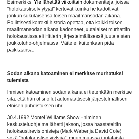
Esimerkiksi
Yle lähettää viikoittain
dokumentteja, joissa
”holokaustiselviytyjät” kertovat kuinka he kadottivat
jonkun sukulaisensa toisen maailmansodan aikana.
Poliittisesti korrekti historia opettaa, että kaikki toisen
maailmansodan aikana kadonneet juutalaiset murhattiin
holokaustissa eli Hitlerin järjestelmällisessä juutalaisten
joukkotuho-ohjelmassa. Väite ei kuitenkaan pidä
paikkaansa.
Sodan aikana katoaminen ei merkitse murhatuksi
tulemista
Ihmisen katoaminen sodan aikana ei tietenkään merkitse
sitä, että hän olisi ollut automaattisesti järjestelmällisen
etnisen puhdistuksen uhri.
30.4.1992 Montel Williams Show –niminen
keskusteluohjelma lähetti jakson, jossa haastateltiin
holokaustirevisionisteja (Mark Weber ja David Cole)
sekä ”holokaustiselviytyjiä”, muun muassa juutalaista