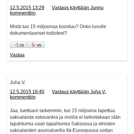
12.5.2015 13:29
Vastaus käyttäjän Junnu
kommenttiin
Mistä tuo 15 miljoonaa koostuu? Onko luvulle
dokumentaariset todisteet?
(
3
)
(
0
)
Vastaa
Juha V.
12.5.2015 16:40
Vastaus käyttäjän Juha V.
kommenttiin
Jaa, luettuani tarkemmin, tuo 15 miljoona tapettua
saksalaista sotavankia ja siviiliä ei tarkoitakaan idän
tapahtumia vaan tapahtumia Saksassa ja etnisten
saksalaisten asuinalueilla Itä-Euroopassa sodan