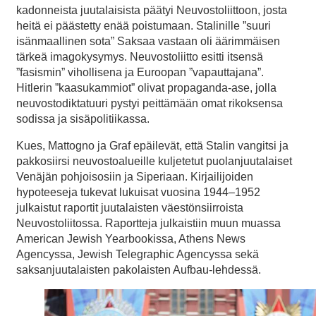
kadonneista juutalaisista päätyi Neuvostoliittoon, josta
heitä ei päästetty enää poistumaan. Stalinille ”suuri
isänmaallinen sota” Saksaa vastaan oli äärimmäisen
tärkeä imagokysymys. Neuvostoliitto esitti itsensä
”fasismin” vihollisena ja Euroopan ”vapauttajana”.
Hitlerin ”kaasukammiot” olivat propaganda-ase, jolla
neuvostodiktatuuri pystyi peittämään omat rikoksensa
sodissa ja sisäpolitiikassa.
Kues, Mattogno ja Graf epäilevät, että Stalin vangitsi ja
pakkosiirsi neuvostoalueille kuljetetut puolanjuutalaiset
Venäjän pohjoisosiin ja Siperiaan. Kirjailijoiden
hypoteeseja tukevat lukuisat vuosina 1944–1952
julkaistut raportit juutalaisten väestönsiirroista
Neuvostoliitossa. Raportteja julkaistiin muun muassa
American Jewish Yearbookissa, Athens News
Agencyssa, Jewish Telegraphic Agencyssa sekä
saksanjuutalaisten pakolaisten Aufbau-lehdessä.