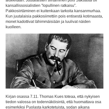
alueeltaan. Juutalaisten siirtäminen pois Saksasta oli
kansallissosialistien ”lopullinen ratkaisu”.
Pakkosiirtäminen ei kuitenkaan tarkoita kansanmurhaa.
Kun juutalaisia pakkosiirrettiin pois entisestä kotimaasta,
monet kadottivat lähimmäisiään ja luulivat näiden
kuolleen.
Kirjan osassa 7.11. Thomas Kues toteaa, että nykyisen
tiedon valossa on todennäköisintä, että huomattava osa
esimerkiksi Puolasta karkotetuista, sodan aikana