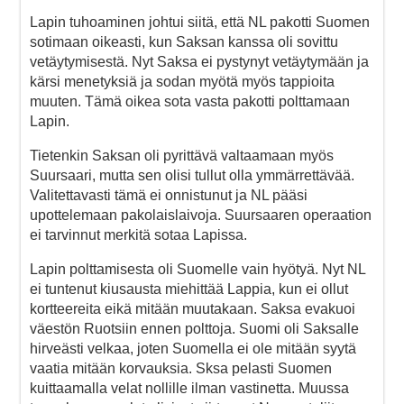
Lapin tuhoaminen johtui siitä, että NL pakotti Suomen
sotimaan oikeasti, kun Saksan kanssa oli sovittu
vetäytymisestä. Nyt Saksa ei pystynyt vetäytymään ja
kärsi menetyksiä ja sodan myötä myös tappioita
muuten. Tämä oikea sota vasta pakotti polttamaan
Lapin.
Tietenkin Saksan oli pyrittävä valtaamaan myös
Suursaari, mutta sen olisi tullut olla ymmärrettävää.
Valitettavasti tämä ei onnistunut ja NL pääsi
upottelemaan pakolaislaivoja. Suursaaren operaation
ei tarvinnut merkitä sotaa Lapissa.
Lapin polttamisesta oli Suomelle vain hyötyä. Nyt NL
ei tuntenut kiusausta miehittää Lappia, kun ei ollut
kortteereita eikä mitään muutakaan. Saksa evakuoi
väestön Ruotsiin ennen polttoja. Suomi oli Saksalle
hirveästi velkaa, joten Suomella ei ole mitään syytä
vaatia mitään korvauksia. Sksa pelasti Suomen
kuittaamalla velat nollille ilman vastinetta. Muussa