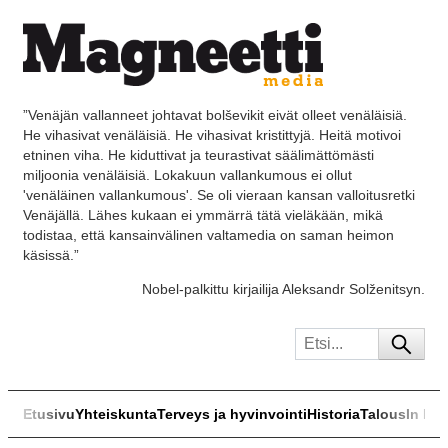
”Venäjän vallanneet johtavat bolševikit eivät olleet venäläisiä.
He vihasivat venäläisiä. He vihasivat kristittyjä. Heitä motivoi
etninen viha. He kiduttivat ja teurastivat säälimättömästi
miljoonia venäläisiä. Lokakuun vallankumous ei ollut
'venäläinen vallankumous'. Se oli vieraan kansan valloitusretki
Venäjällä. Lähes kukaan ei ymmärrä tätä vieläkään, mikä
todistaa, että kansainvälinen valtamedia on saman heimon
käsissä.”
Nobel-palkittu kirjailija Aleksandr Solženitsyn.
Etusivu
Yhteiskunta
Terveys ja hyvinvointi
Historia
Talous
In Eng