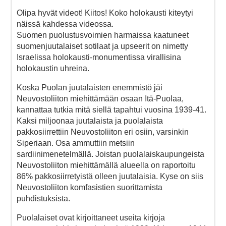
Olipa hyvät videot! Kiitos! Koko holokausti kiteytyi
näissä kahdessa videossa.
Suomen puolustusvoimien harmaissa kaatuneet
suomenjuutalaiset sotilaat ja upseerit on nimetty
Israelissa holokausti-monumentissa virallisina
holokaustin uhreina.
Koska Puolan juutalaisten enemmistö jäi
Neuvostoliiton miehittämään osaan Itä-Puolaa,
kannattaa tutkia mitä siellä tapahtui vuosina 1939-41.
Kaksi miljoonaa juutalaista ja puolalaista
pakkosiirrettiin Neuvostoliiton eri osiin, varsinkin
Siperiaan. Osa ammuttiin metsiin
sardiinimenetelmällä. Joistan puolalaiskaupungeista
Neuvostoliiton miehittämällä alueella on raportoitu
86% pakkosiirretyistä olleen juutalaisia. Kyse on siis
Neuvostoliiton komfasistien suorittamista
puhdistuksista.
Puolalaiset ovat kirjoittaneet useita kirjoja