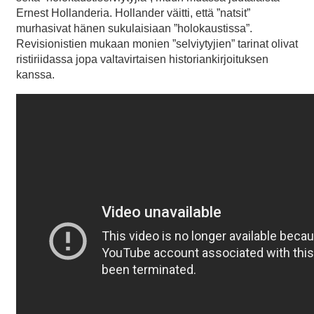
Ernest Hollanderia. Hollander väitti, että ”natsit”
murhasivat hänen sukulaisiaan ”holokaustissa”.
Revisionistien mukaan monien ”selviytyjien” tarinat olivat
ristiriidassa jopa valtavirtaisen historiankirjoituksen
kanssa.