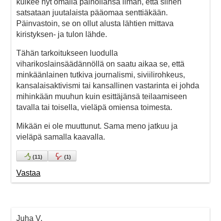
kulkee nyt omalla painollansa ilman, että siihen
satsataan juutalaista pääomaa senttiäkään.
Päinvastoin, se on ollut alusta lähtien mittava
kiristyksen- ja tulon lähde.
Tähän tarkoitukseen luodulla
viharikoslainsäädännöllä on saatu aikaa se, että
minkäänlainen tutkiva journalismi, siviilirohkeus,
kansalaisaktivismi tai kansallinen vastarinta ei johda
mihinkään muuhun kuin esittäjänsä teilaamiseen
tavalla tai toisella, vieläpä omiensa toimesta.
Mikään ei ole muuttunut. Sama meno jatkuu ja
vieläpä samalla kaavalla.
(
11
)
(
1
)
Vastaa
Juha V.