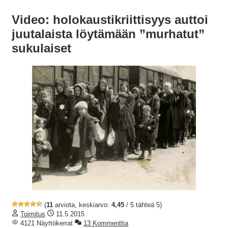
Video: holokaustikriittisyys auttoi
juutalaista löytämään ”murhatut”
sukulaiset
(
11
arviota, keskiarvo:
4,45
/ 5 tähteä 5)
Toimitus
11.5.2015
4121 Näyttökerrat
13 Kommenttia