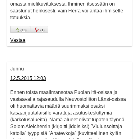
omasta mielikuvituksesta. Ihminen itsessään on
saastunut henkisesti, vain Herra voi antaa ihmiselle
totuuksia.
(
13
)
(
1
)
Vastaa
Junnu
12.5.2015 12:03
Ennen toista maailmansotaa Puolan Itä-osissa ja
vastaavalla rajaseudulla Neuvostoliiton Länsi-osissa
oli huomattavia määriä suurimmaksi osaksi
kasaarijuutalaisille varattuja asutuskeskittymiä
(karkotusalueita). Nämä alueet olivat tupaten täynnä
Solom Aleichemin (kirjoitti jiddisiksi) `Viulunsoittaja
katolla` tyyppisiä `Anatevkoja` (kuvitteellinen kylän