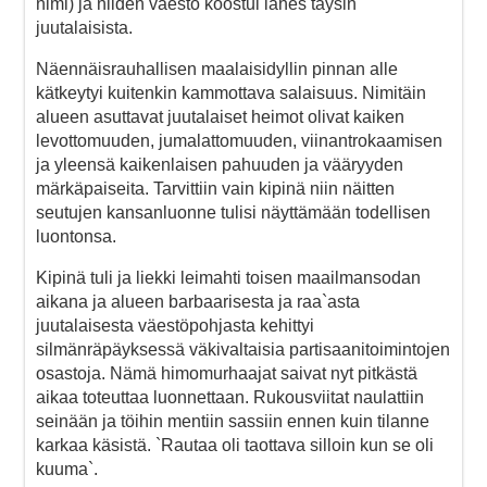
nimi) ja niiden väestö koostui lähes täysin
juutalaisista.
Näennäisrauhallisen maalaisidyllin pinnan alle
kätkeytyi kuitenkin kammottava salaisuus. Nimitäin
alueen asuttavat juutalaiset heimot olivat kaiken
levottomuuden, jumalattomuuden, viinantrokaamisen
ja yleensä kaikenlaisen pahuuden ja vääryyden
märkäpaiseita. Tarvittiin vain kipinä niin näitten
seutujen kansanluonne tulisi näyttämään todellisen
luontonsa.
Kipinä tuli ja liekki leimahti toisen maailmansodan
aikana ja alueen barbaarisesta ja raa`asta
juutalaisesta väestöpohjasta kehittyi
silmänräpäyksessä väkivaltaisia partisaanitoimintojen
osastoja. Nämä himomurhaajat saivat nyt pitkästä
aikaa toteuttaa luonnettaan. Rukousviitat naulattiin
seinään ja töihin mentiin sassiin ennen kuin tilanne
karkaa käsistä. `Rautaa oli taottava silloin kun se oli
kuuma`.