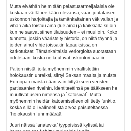
Mutta eiväthän he mitään pelastusarmeijalaisia ole
koskaan väittäneetkään olevansa, vaan juutalaisen
uskonnon harjoittajia ja tämänkaltainen väkivallan ja
vihan aika toistuu aina (lue aina) ja kaikkialla silloin
kun he saavat siihen tilaisuuden – ei muulloin. Koko
tunnettu, joskin vääristelty historia, on niitä täynnä ja
joiden ainut vihje joissakin tapauksissa on
karkotukset. Tämänkaltaisia veriorgioita suorastaan
odotetaan, koska ne kuuluvat uskontorituaaliin.
Paljon niistä, joita myöhemmin virallistettiin
holokaustin uhreiksi, siirtyi Saksan maalta ja muista
Euroopan maista itään vain liittyäkseen veristen
partisaanien riveihin. Identiteettinsä peittääkseen he
muuttivat usein nimensä ja `katosivat`. Mutta
myöhemmin heidän katoamiselleen oli tietty funktio,
koska sillä oli välineellistä arvoa paisuteltaessa
`holokaustin` uhrimäärää.
Juuri näissä `anatevka` tyyppisissä kylissä tai