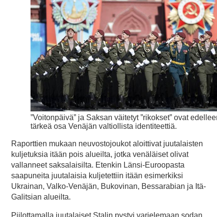
”Voitonpäivä” ja Saksan väitetyt ”rikokset” ovat edelle
tärkeä osa Venäjän valtiollista identiteettiä.
Raporttien mukaan neuvostojoukot aloittivat juutalaisten
kuljetuksia itään pois alueilta, jotka venäläiset olivat
vallanneet saksalaisilta. Etenkin Länsi-Euroopasta
saapuneita juutalaisia kuljetettiin itään esimerkiksi
Ukrainan, Valko-Venäjän, Bukovinan, Bessarabian ja Itä-
Galitsian alueilta.
Piilottamalla juutalaiset Stalin pystyi varjelemaan sodan