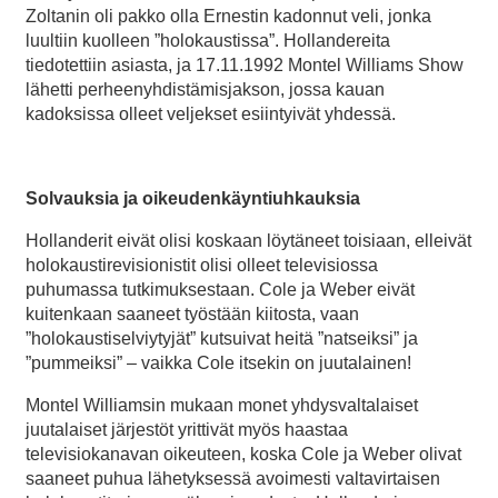
Zoltanin oli pakko olla Ernestin kadonnut veli, jonka
luultiin kuolleen ”holokaustissa”. Hollandereita
tiedotettiin asiasta, ja 17.11.1992 Montel Williams Show
lähetti perheenyhdistämisjakson, jossa kauan
kadoksissa olleet veljekset esiintyivät yhdessä.
Solvauksia ja oikeudenkäyntiuhkauksia
Hollanderit eivät olisi koskaan löytäneet toisiaan, elleivät
holokaustirevisionistit olisi olleet televisiossa
puhumassa tutkimuksestaan. Cole ja Weber eivät
kuitenkaan saaneet työstään kiitosta, vaan
”holokaustiselviytyjät” kutsuivat heitä ”natseiksi” ja
”pummeiksi” – vaikka Cole itsekin on juutalainen!
Montel Williamsin mukaan monet yhdysvaltalaiset
juutalaiset järjestöt yrittivät myös haastaa
televisiokanavan oikeuteen, koska Cole ja Weber olivat
saaneet puhua lähetyksessä avoimesti valtavirtaisen