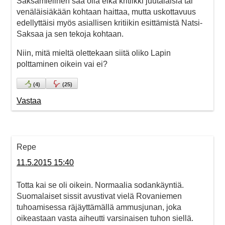
Saksamielinen saa olla eikä kritiikki juutalaisia tai
venäläisiäkään kohtaan haittaa, mutta uskottavuus
edellyttäisi myös asiallisen kritiikin esittämistä Natsi-
Saksaa ja sen tekoja kohtaan.
Niin, mitä mieltä olettekaan siitä oliko Lapin
polttaminen oikein vai ei?
(
4
)
(
25
)
Vastaa
Repe
11.5.2015 15:40
Totta kai se oli oikein. Normaalia sodankäyntiä.
Suomalaiset sissit avustivat vielä Rovaniemen
tuhoamisessa räjäyttämällä ammusjunan, joka
oikeastaan vasta aiheutti varsinaisen tuhon siellä.