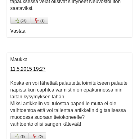
tapauksessa velat olisivat siirtyneet Neuvostoliiton
saataviksi.
(
23
)
(
1
)
Vastaa
Maukka
11.5.2015 19:27
Koska en voi lähettää palautetta toimitukseen palaute
napista kun caphtca varmistin on epäkunnossa niin
laitan kysymyksen tähän.
Miksi artikkelin voi tulostaa paperille mutta ei ole
vaihtoehtoa että voi tallentaa artikkelin digitaalisessa
muodossa suoraan tietokoneelle?
vaihtoehto olisi sangen kätevää!
(
8
)
(
0
)