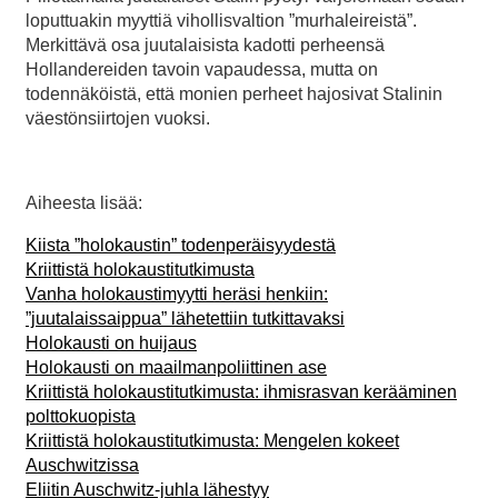
loputtuakin myyttiä vihollisvaltion ”murhaleireistä”.
Merkittävä osa juutalaisista kadotti perheensä
Hollandereiden tavoin vapaudessa, mutta on
todennäköistä, että monien perheet hajosivat Stalinin
väestönsiirtojen vuoksi.
Aiheesta lisää:
Kiista ”holokaustin” todenperäisyydestä
Kriittistä holokaustitutkimusta
Vanha holokaustimyytti heräsi henkiin:
”juutalaissaippua” lähetettiin tutkittavaksi
Holokausti on huijaus
Holokausti on maailmanpoliittinen ase
Kriittistä holokaustitutkimusta: ihmisrasvan kerääminen
polttokuopista
Kriittistä holokaustitutkimusta: Mengelen kokeet
Auschwitzissa
Eliitin Auschwitz-juhla lähestyy