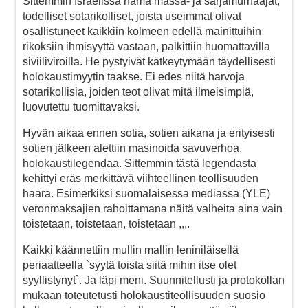
Sittemmin Israelissa nämä massa- ja sarjamurhaajat,
todelliset sotarikolliset, joista useimmat olivat
osallistuneet kaikkiin kolmeen edellä mainittuihin
rikoksiin ihmisyyttä vastaan, palkittiin huomattavilla
siviiliviroilla. He pystyivät kätkeytymään täydellisesti
holokaustimyytin taakse. Ei edes niitä harvoja
sotarikollisia, joiden teot olivat mitä ilmeisimpiä,
luovutettu tuomittavaksi.
Hyvän aikaa ennen sotia, sotien aikana ja erityisesti
sotien jälkeen alettiin masinoida savuverhoa,
holokaustilegendaa. Sittemmin tästä legendasta
kehittyi eräs merkittävä viihteellinen teollisuuden
haara. Esimerkiksi suomalaisessa mediassa (YLE)
veronmaksajien rahoittamana näitä valheita aina vain
toistetaan, toistetaan, toistetaan ,,,.
Kaikki käännettiin mullin mallin leniniläisellä
periaatteella `syytä toista siitä mihin itse olet
syyllistynyt`. Ja läpi meni. Suunnitellusti ja protokollan
mukaan toteutetusti holokaustiteollisuuden suosio