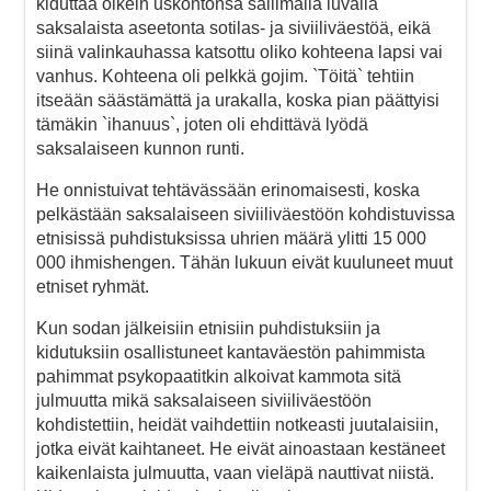
kiduttaa oikein uskontonsa sallimalla luvalla
saksalaista aseetonta sotilas- ja siviiliväestöä, eikä
siinä valinkauhassa katsottu oliko kohteena lapsi vai
vanhus. Kohteena oli pelkkä gojim. `Töitä` tehtiin
itseään säästämättä ja urakalla, koska pian päättyisi
tämäkin `ihanuus`, joten oli ehdittävä lyödä
saksalaiseen kunnon runti.
He onnistuivat tehtävässään erinomaisesti, koska
pelkästään saksalaiseen siviiliväestöön kohdistuvissa
etnisissä puhdistuksissa uhrien määrä ylitti 15 000
000 ihmishengen. Tähän lukuun eivät kuuluneet muut
etniset ryhmät.
Kun sodan jälkeisiin etnisiin puhdistuksiin ja
kidutuksiin osallistuneet kantaväestön pahimmista
pahimmat psykopaatitkin alkoivat kammota sitä
julmuutta mikä saksalaiseen siviiliväestöön
kohdistettiin, heidät vaihdettiin notkeasti juutalaisiin,
jotka eivät kaihtaneet. He eivät ainoastaan kestäneet
kaikenlaista julmuutta, vaan vieläpä nauttivat niistä.