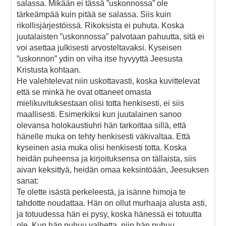
salassa. Mikään ei tässä ”uskonnossa” ole
tärkeämpää kuin pitää se salassa. Siis kuin
rikollisjärjestöissä. Rikoksista ei puhuta. Koska
juutalaisten ”uskonnossa” palvotaan pahuutta, sitä ei
voi asettaa julkisesti arvosteltavaksi. Kyseisen
”uskonnon” ydin on viha itse hyvyyttä Jeesusta
Kristusta kohtaan.
He valehtelevat niin uskottavasti, koska kuvittelevat
että se minkä he ovat ottaneet omasta
mielikuvituksestaan olisi totta henkisesti, ei siis
maallisesti. Esimerkiksi kun juutalainen sanoo
olevansa holokaustiuhri hän tarkoittaa sillä, että
hänelle muka on tehty henkisesti väkivaltaa. Että
kyseinen asia muka olisi henkisesti totta. Koska
heidän puheensa ja kirjoituksensa on tällaista, siis
aivan keksittyä, heidän omaa keksintöään, Jeesuksen
sanat:
Te olette isästä perkeleestä, ja isänne himoja te
tahdotte noudattaa. Hän on ollut murhaaja alusta asti,
ja totuudessa hän ei pysy, koska hänessä ei totuutta
ole. Kun hän puhuu valhetta, niin hän puhuu