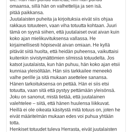
omaansa, sillä hän on valhettelija ja sen isä.
pitää paikkansa.
Juutalaisten puheita ja kirjoituksia eivät siis ohjaa
rakkaus totuuteen, vaan viha totuutta kohtaan. Juuri
tämä on syynä siihen, että juutalaiset ovat aivan kuin
koko ajan mielikuvituksensa vallassa. He
kirjaimellisesti höpisevät aivan omiaan. He kyllä
pitävät siitä huolta, että heidän puheensa, vaikuttaisi
kuitenkin sivistymättömien silmissä totuudelta. Jos
katsot juutalaista, kun hän puhuu, hän koko ajan etsii
kunniaa yleisöltään. Hän siis tarkkailee meneekö
valhe perille ja sitä mukaan asettelee sanansa.
Hänen tarkoituksensa on pettää. Hän ei siis etsi
totuutta, vaan sitä että pystyy pettämään yleisönsä.
Joku on sanonut, mistä tietää, että juutalainen
valehtelee – siitä, että hänen huulensa liikkuvat.
Heillä ei ole oikeata käsitystä mitä totuus on, joten he
eivät määritelmän mukaan edes voi puhua yhtään
totta.
Henkiset totuudet tuleva Herrasta, eivät juutalaisten