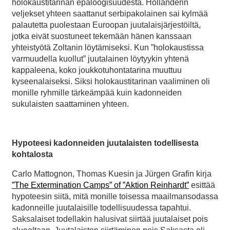
holokaustitarinan epäloogisuudesta. Hollanderin
veljekset yhteen saattanut serbipakolainen sai kylmää
palautetta puolestaan Euroopan juutalaisjärjestöiltä,
jotka eivät suostuneet tekemään hänen kanssaan
yhteistyötä Zoltanin löytämiseksi. Kun ”holokaustissa
varmuudella kuollut” juutalainen löytyykin yhtenä
kappaleena, koko joukkotuhontatarina muuttuu
kyseenalaiseksi. Siksi holokaustitarinan vaaliminen oli
monille ryhmille tärkeämpää kuin kadonneiden
sukulaisten saattaminen yhteen.
Hypoteesi kadonneiden juutalaisten todellisesta
kohtalosta
Carlo Mattognon, Thomas Kuesin ja Jürgen Grafin kirja
”The Extermination Camps” of ”Aktion Reinhardt”
esittää
hypoteesin siitä, mitä monille toisessa maailmansodassa
kadonneille juutalaisille todellisuudessa tapahtui.
Saksalaiset todellakin halusivat siirtää juutalaiset pois