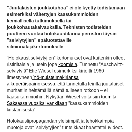
”Juutalaisten joukkotuhoa” ei ole kyetty todistamaan
esimerkiksi väitettyjen kaasukammioiden
kemiallisella tutkimuksella tai
joukkohautakaivauksilla. Teknisten todisteiden
puutteen vuoksi holokaustitarina perustuu täysin
”selviytyjien” epäluotettaville
silminnäkijäkertomuksille.
”Holokaustiselviytyjien” kertomukset ovat kuitenkin olleet
ristiriitaisia ja usein jopa
koomisia
. Tunnettu ”Auschwitz-
selviytyjä” Elie Wiesel esimerkiksi kirjoitti 1960
ilmestyneen
Yö-muistelmakirjansa
alkuperäispainoksessa
, että tunnetulla leirillä juutalaiset
murhattiin heittämällä nämä tuliseen rotkoon – ei
kaasukammioihin. Nykyään Wiesel voitaisiin
tuomita
Saksassa vuosiksi vankilaan
”kaasukammioiden
kiistämisestä”.
Holokaustipropagandan yleisimpiä ja tehokkaimpia
muotoja ovat ”selviytyjien” tunteikkaat haastatteluvideot.