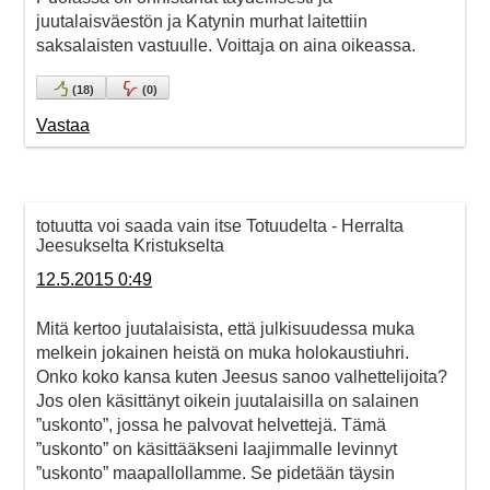
juutalaisväestön ja Katynin murhat laitettiin
saksalaisten vastuulle. Voittaja on aina oikeassa.
(
18
)
(
0
)
Vastaa
totuutta voi saada vain itse Totuudelta - Herralta
Jeesukselta Kristukselta
12.5.2015 0:49
Mitä kertoo juutalaisista, että julkisuudessa muka
melkein jokainen heistä on muka holokaustiuhri.
Onko koko kansa kuten Jeesus sanoo valhettelijoita?
Jos olen käsittänyt oikein juutalaisilla on salainen
”uskonto”, jossa he palvovat helvettejä. Tämä
”uskonto” on käsittääkseni laajimmalle levinnyt
”uskonto” maapallollamme. Se pidetään täysin