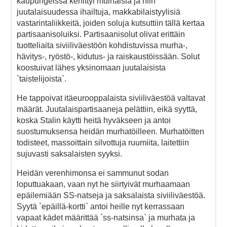
kaupungeissa kehittyi muinaisia ja niin
juutalaisuudessa ihailtuja, makkabilaistyylisiä
vastarintaliikkeitä, joiden soluja kutsuttiin tällä kertaa
partisaanisoluiksi. Partisaanisolut olivat erittäin
tuotteliaita siviiliväestöön kohdistuvissa murha-,
hävitys-, ryöstö-, kidutus- ja raiskaustöissään. Solut
koostuivat lähes yksinomaan juutalaisista
`taistelijoista`.
He tappoivat itäeurooppalaista siviiliväestöä valtavat
määrät. Juutalaispartisaaneja pelättiin, eikä syyttä,
koska Stalin käytti heitä hyväkseen ja antoi
suostumuksensa heidän murhatöilleen. Murhatöitten
todisteet, massoittain silvottuja ruumiita, laitettiin
sujuvasti saksalaisten syyksi.
Heidän verenhimonsa ei sammunut sodan
loputtuakaan, vaan nyt he siirtyivät murhaamaan
epäilemiään SS-natseja ja saksalaista siviiliväestöä.
Syytä `epäillä-kortti` antoi heille nyt kerrassaan
vapaat kädet määrittää `ss-natsinsa` ja murhata ja