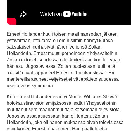
Ernest Hollander kuuli toisen maailmansodan jälkeen
ystävältään, että tämä oli omin silmin nähnyt kuinka
saksalaiset murhasivat hänen veljensä Zoltan
Hollanderin. Ernest muutti perheineen Yhdysvaltoihin.
Zoltan ei todellisuudessa ollut kuitenkaan kuollut, vaan
hän asui Jugoslaviassa. Zoltan puolestaan luuli, että
”natsit” olivat tappaneet Ernestin ”holokaustissa”. Eri
mantereilla asuneet veljekset elivät epätietoisuudessa
useita vuosikymmeniä.
Kun Ernest Hollander esiintyi Montel Williams Show’n
holokaustirevisionismijaksossa, sattui Yhdysvaltoihin
muuttanut serbimaahanmuuttaja katsomaan televisiota.
Jugoslaviassa asuessaan hän oli tuntenut Zoltan
Hollanderin, joka oli hänen mukaansa aivan televisiossa
esiintyneen Ernestin näköinen. Hän päätteli, että