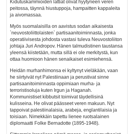
Kidutuskammioiden lattiat olivat hyytyneen veren
peitossa, täynnä hiustuppoja, hampaitten kappaleita
ja aivomassaa.
Myös suomalaisilla on aavistus sodan aikaisesta
`neuvostoliittolaisten` partisaanitoiminnasta, jonka
operatiivisesta johdosta vastasi tuleva Neuvostoliiton
johtaja Juri Andropov. Hänen talmudistinen taustansa
yleensä kiistetään, mutta sillä ei ole merkitystä, kun
ottaa huomioon hänen senaikaiset esimiehensä.
Heidän murhanhimonsa ei kyltynyt vieläkään, vaan
he siirtyivät nyt Palestiinaan ja perustivat sinne
partisaanitoiminnasta oppimiaan murha- ja
terroristisoluja kuten Irgun ja Haganah.
Kommunistiset kibbutsit toimivat täydellisinä
kulisseina. He olivat päässeet veren makuun. Nyt
tappoivat palestiinalaisia, arabeja, englantilaisia ja
toisiaan. Nimekkäin tapettu lienee ruotsalainen
diplomaatti Folke Bernadotte (1895-1948).