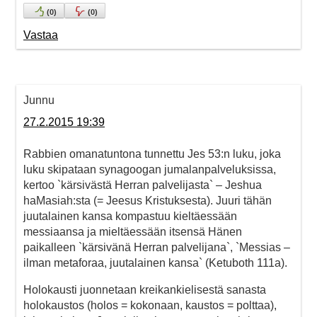
(
0
)
(
0
)
Vastaa
Junnu
27.2.2015 19:39
Rabbien omanatuntona tunnettu Jes 53:n luku, joka
luku skipataan synagoogan jumalanpalveluksissa,
kertoo `kärsivästä Herran palvelijasta` – Jeshua
haMasiah:sta (= Jeesus Kristuksesta). Juuri tähän
juutalainen kansa kompastuu kieltäessään
messiaansa ja mieltäessään itsensä Hänen
paikalleen `kärsivänä Herran palvelijana`, `Messias –
ilman metaforaa, juutalainen kansa` (Ketuboth 111a).
Holokausti juonnetaan kreikankielisestä sanasta
holokaustos (holos = kokonaan, kaustos = polttaa),