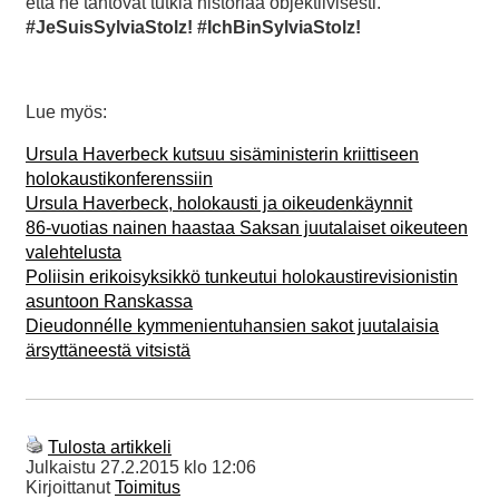
että he tahtovat tutkia historiaa objektiivisesti.
#JeSuisSylviaStolz! #IchBinSylviaStolz!
Lue myös:
Ursula Haverbeck kutsuu sisäministerin kriittiseen
holokaustikonferenssiin
Ursula Haverbeck, holokausti ja oikeudenkäynnit
86-vuotias nainen haastaa Saksan juutalaiset oikeuteen
valehtelusta
Poliisin erikoisyksikkö tunkeutui holokaustirevisionistin
asuntoon Ranskassa
Dieudonnélle kymmenientuhansien sakot juutalaisia
ärsyttäneestä vitsistä
Tulosta artikkeli
Julkaistu
27.2.2015 klo 12:06
Kirjoittanut
Toimitus