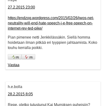
27.2.2015 23:00
https://endzog.wordpress.com/2015/02/26/jwos-net-
neutrality-will-end-hate-speech-i-e-free-speech-on-
internet-rev-ted-pike/
Pian pimenee netti Jenkkilässäkin. Siellä homma
hoidetaan ilman pitkää eri tyyppien jahtaamista. Koko
touhu kerralla poikki.
(
0
)
(
0
)
Vastaa
h.e.bolla
28.2.2015 8:05
Repe, oletko tutustunut Kai Murroksen puheisiin?