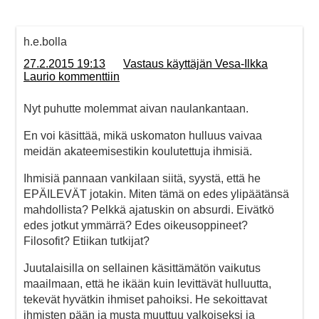
h.e.bolla
27.2.2015 19:13
Vastaus käyttäjän Vesa-Ilkka
Laurio kommenttiin
Nyt puhutte molemmat aivan naulankantaan.
En voi käsittää, mikä uskomaton hulluus vaivaa
meidän akateemisestikin koulutettuja ihmisiä.
Ihmisiä pannaan vankilaan siitä, syystä, että he
EPÄILEVÄT jotakin. Miten tämä on edes ylipäätänsä
mahdollista? Pelkkä ajatuskin on absurdi. Eivätkö
edes jotkut ymmärrä? Edes oikeusoppineet?
Filosofit? Etiikan tutkijat?
Juutalaisilla on sellainen käsittämätön vaikutus
maailmaan, että he ikään kuin levittävät hulluutta,
tekevät hyvätkin ihmiset pahoiksi. He sekoittavat
ihmisten pään ja musta muuttuu valkoiseksi ja