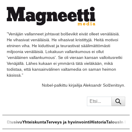
”Venäjän vallanneet johtavat bolševikit eivät olleet venäläisiä.
He vihasivat venäläisiä. He vihasivat kristittyjä. Heitä motivoi
etninen viha. He kiduttivat ja teurastivat säälimättömästi
miljoonia venäläisiä. Lokakuun vallankumous ei ollut
'venäläinen vallankumous'. Se oli vieraan kansan valloitusretki
Venäjällä. Lähes kukaan ei ymmärrä tätä vieläkään, mikä
todistaa, että kansainvälinen valtamedia on saman heimon
käsissä.”
Nobel-palkittu kirjailija Aleksandr Solženitsyn.
Etusivu
Yhteiskunta
Terveys ja hyvinvointi
Historia
Talous
In Eng