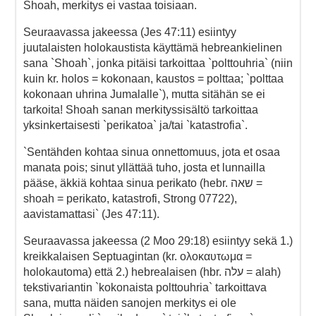
Shoah, merkitys ei vastaa toisiaan.
Seuraavassa jakeessa (Jes 47:11) esiintyy
juutalaisten holokaustista käyttämä hebreankielinen
sana `Shoah`, jonka pitäisi tarkoittaa `polttouhria` (niin
kuin kr. holos = kokonaan, kaustos = polttaa; `polttaa
kokonaan uhrina Jumalalle`), mutta sitähän se ei
tarkoita! Shoah sanan merkityssisältö tarkoittaa
yksinkertaisesti `perikatoa` ja/tai `katastrofia`.
`Sentähden kohtaa sinua onnettomuus, jota et osaa
manata pois; sinut yllättää tuho, josta et lunnailla
pääse, äkkiä kohtaa sinua perikato (hebr. שאה =
shoah = perikato, katastrofi, Strong 07722),
aavistamattasi` (Jes 47:11).
Seuraavassa jakeessa (2 Moo 29:18) esiintyy sekä 1.)
kreikkalaisen Septuagintan (kr. ολοκαυτωμα =
holokautoma) että 2.) hebrealaisen (hbr. עלה = alah)
tekstivariantin `kokonaista polttouhria` tarkoittava
sana, mutta näiden sanojen merkitys ei ole