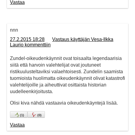
Vastaa
nnn
27.2.2015 18:28
Vastaus käyttäjän Vesa-Ilkka
Laurio kommenttiin
Zundel-oikeudenkäynnit ovat toisaalta legendaarisia
siitä että harvoin valehtelijat ovat joutuneet
ristikuulusteltaviksi valaehtoisesti. Zundelin saamista
tuomioista huolimatta oikeudenkäynnit olivat katastrofi
valehtelijoille ja aiheuttivat osittaista historian
uudelleenkirjoitusta.
Olisi kiva nähdä vastaavia oikeudenkäyntejä lisää.
(
1
)
(
0
)
Vastaa