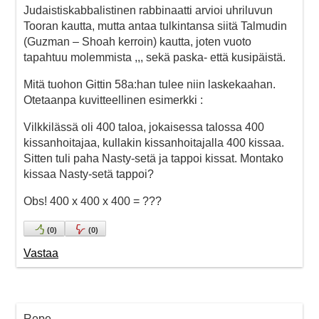
Judaistiskabbalistinen rabbinaatti arvioi uhriluvun
Tooran kautta, mutta antaa tulkintansa siitä Talmudin
(Guzman – Shoah kerroin) kautta, joten vuoto
tapahtuu molemmista ,,, sekä paska- että kusipäistä.
Mitä tuohon Gittin 58a:han tulee niin laskekaahan.
Otetaanpa kuvitteellinen esimerkki :
Vilkkilässä oli 400 taloa, jokaisessa talossa 400
kissanhoitajaa, kullakin kissanhoitajalla 400 kissaa.
Sitten tuli paha Nasty-setä ja tappoi kissat. Montako
kissaa Nasty-setä tappoi?
Obs! 400 x 400 x 400 = ???
(
0
)
(
0
)
Vastaa
Repe