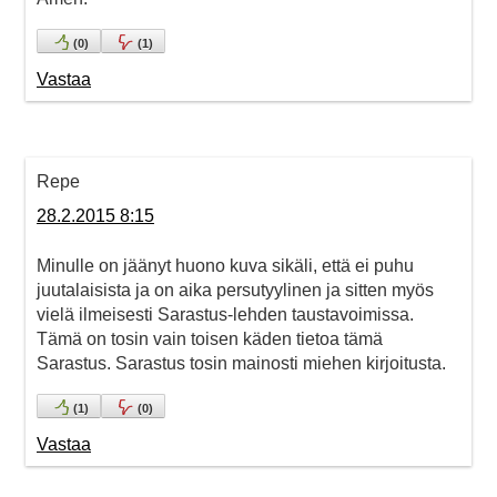
(
0
)
(
1
)
Vastaa
Repe
28.2.2015 8:15
Minulle on jäänyt huono kuva sikäli, että ei puhu
juutalaisista ja on aika persutyylinen ja sitten myös
vielä ilmeisesti Sarastus-lehden taustavoimissa.
Tämä on tosin vain toisen käden tietoa tämä
Sarastus. Sarastus tosin mainosti miehen kirjoitusta.
(
1
)
(
0
)
Vastaa