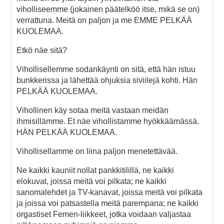
viholliseemme (jokainen päätelköö itse, mikä se on)
verrattuna. Meitä on paljon ja me EMME PELKÄÄ
KUOLEMAA.
Etkö näe sitä?
Vihollisellemme sodankäynti on sitä, että hän istuu
bunkkerissa ja lähettää ohjuksia siviilejä kohti. Hän
PELKÄÄ KUOLEMAA.
Vihollinen käy sotaa meitä vastaan meidän
ihmisillämme. Et näe vihollistamme hyökkäämässä.
HÄN PELKÄÄ KUOLEMAA.
Vihollisellamme on liina paljon menetettävää.
Ne kaikki kauniit nollat pankkitilillä, ne kaikki
elokuvat, joissa meitä voi pilkata; ne kaikki
sanomalehdet ja TV-kanavat, joissa meitä voi pilkata
ja joissa voi patsastella meitä parempana; ne kaikki
orgastiset Femen-liikkeet, jotka voidaan valjastaa