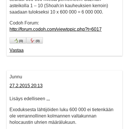
asteikolla 1 – 10 (Shoah:in kauheuksien kerroin)
saadaan tulokseksi 10 x 600 000 = 6 000 000.
Codoh Forum:
http://forum.codoh.com/viewtopic.php?t=6017
(
0
)
(
0
)
Vastaa
Junnu
27.2.2015 20:13
Lisäys edelliseen ,,,
Exoduksesta lähtijöiden luku 600 000 ei tietenkään
ole verrannollinen kolmannen valtakunnan
holocaustin uhrien määrälukuun.