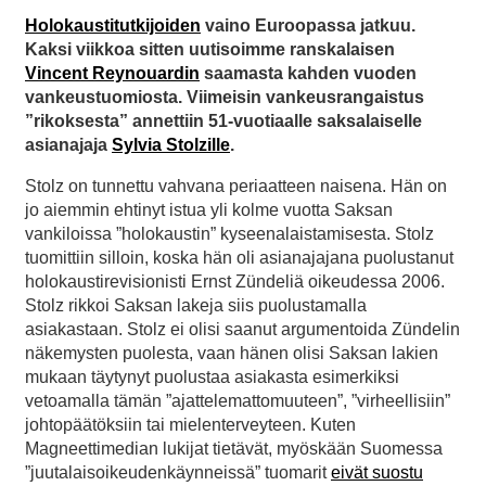
Holokaustitutkijoiden
vaino Euroopassa jatkuu.
Kaksi viikkoa sitten uutisoimme ranskalaisen
Vincent Reynouardin
saamasta kahden vuoden
vankeustuomiosta. Viimeisin vankeusrangaistus
”rikoksesta” annettiin 51-vuotiaalle saksalaiselle
asianajaja
Sylvia Stolzille
.
Stolz on tunnettu vahvana periaatteen naisena. Hän on
jo aiemmin ehtinyt istua yli kolme vuotta Saksan
vankiloissa ”holokaustin” kyseenalaistamisesta. Stolz
tuomittiin silloin, koska hän oli asianajajana puolustanut
holokaustirevisionisti Ernst Zündeliä oikeudessa 2006.
Stolz rikkoi Saksan lakeja siis puolustamalla
asiakastaan. Stolz ei olisi saanut argumentoida Zündelin
näkemysten puolesta, vaan hänen olisi Saksan lakien
mukaan täytynyt puolustaa asiakasta esimerkiksi
vetoamalla tämän ”ajattelemattomuuteen”, ”virheellisiin”
johtopäätöksiin tai mielenterveyteen. Kuten
Magneettimedian lukijat tietävät, myöskään Suomessa
”juutalaisoikeudenkäynneissä” tuomarit
eivät suostu