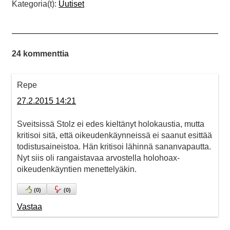
Kategoria(t):
Uutiset
24 kommenttia
Repe
27.2.2015 14:21
Sveitsissä Stolz ei edes kieltänyt holokaustia, mutta
kritisoi sitä, että oikeudenkäynneissä ei saanut esittää
todistusaineistoa. Hän kritisoi lähinnä sananvapautta.
Nyt siis oli rangaistavaa arvostella holohoax-
oikeudenkäyntien menettelyäkin.
(
0
)
(
0
)
Vastaa