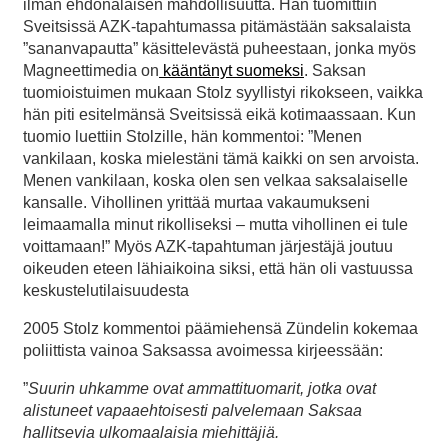
ilman ehdonalaisen mahdollisuutta. Hän tuomittiin
Sveitsissä AZK-tapahtumassa pitämästään saksalaista
”sananvapautta” käsittelevästä puheestaan, jonka myös
Magneettimedia on
kääntänyt suomeksi
. Saksan
tuomioistuimen mukaan Stolz syyllistyi rikokseen, vaikka
hän piti esitelmänsä Sveitsissä eikä kotimaassaan. Kun
tuomio luettiin Stolzille, hän kommentoi: ”Menen
vankilaan, koska mielestäni tämä kaikki on sen arvoista.
Menen vankilaan, koska olen sen velkaa saksalaiselle
kansalle. Vihollinen yrittää murtaa vakaumukseni
leimaamalla minut rikolliseksi – mutta vihollinen ei tule
voittamaan!” Myös AZK-tapahtuman järjestäjä joutuu
oikeuden eteen lähiaikoina siksi, että hän oli vastuussa
keskustelutilaisuudesta
2005 Stolz kommentoi päämiehensä Zündelin kokemaa
poliittista vainoa Saksassa avoimessa kirjeessään:
”
Suurin uhkamme ovat ammattituomarit, jotka ovat
alistuneet vapaaehtoisesti palvelemaan Saksaa
hallitsevia ulkomaalaisia miehittäjiä.