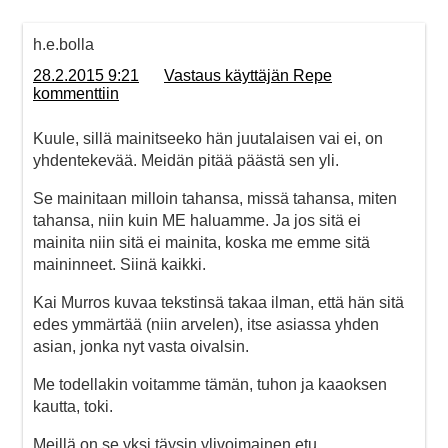
h.e.bolla
28.2.2015 9:21
Vastaus käyttäjän Repe
kommenttiin
Kuule, sillä mainitseeko hän juutalaisen vai ei, on
yhdentekevää. Meidän pitää päästä sen yli.
Se mainitaan milloin tahansa, missä tahansa, miten
tahansa, niin kuin ME haluamme. Ja jos sitä ei
mainita niin sitä ei mainita, koska me emme sitä
maininneet. Siinä kaikki.
Kai Murros kuvaa tekstinsä takaa ilman, että hän sitä
edes ymmärtää (niin arvelen), itse asiassa yhden
asian, jonka nyt vasta oivalsin.
Me todellakin voitamme tämän, tuhon ja kaaoksen
kautta, toki.
Meillä on se yksi täysin ylivoimainen etu