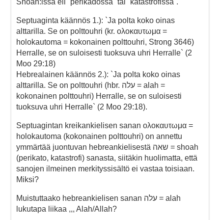
Shoah:issa eli `perikadossa` tai `katastrofissa`.
Septuaginta käännös 1.): `Ja polta koko oinas
alttarilla. Se on polttouhri (kr. ολοκαυτωμα =
holokautoma = kokonainen polttouhri, Strong 3646)
Herralle, se on suloisesti tuoksuva uhri Herralle` (2
Moo 29:18)
Hebrealainen käännös 2.): `Ja polta koko oinas
alttarilla. Se on polttouhri (hbr. עלה = alah =
kokonainen polttouhri) Herralle, se on suloisesti
tuoksuva uhri Herralle` (2 Moo 29:18).
Septuagintan kreikankielisen sanan ολοκαυτωμα =
holokautoma (kokonainen polttouhri) on annettu
ymmärtää juontuvan hebreankielisestä שאה = shoah
(perikato, katastrofi) sanasta, siitäkin huolimatta, että
sanojen ilmeinen merkityssisältö ei vastaa toisiaan.
Miksi?
Muistuttaako hebreankielisen sanan עלה = alah
lukutapa liikaa ,,, Alah/Allah?