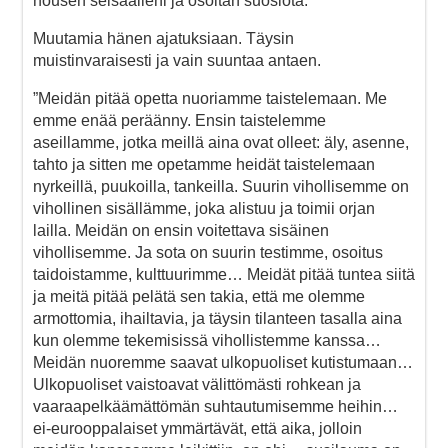
nousen seisaalleni ja osoitan suosiota.
Muutamia hänen ajatuksiaan. Täysin
muistinvaraisesti ja vain suuntaa antaen.
”Meidän pitää opetta nuoriamme taistelemaan. Me
emme enää peräänny. Ensin taistelemme
aseillamme, jotka meillä aina ovat olleet: äly, asenne,
tahto ja sitten me opetamme heidät taistelemaan
nyrkeillä, puukoilla, tankeilla. Suurin vihollisemme on
vihollinen sisällämme, joka alistuu ja toimii orjan
lailla. Meidän on ensin voitettava sisäinen
vihollisemme. Ja sota on suurin testimme, osoitus
taidoistamme, kulttuurimme… Meidät pitää tuntea siitä
ja meitä pitää pelätä sen takia, että me olemme
armottomia, ihailtavia, ja täysin tilanteen tasalla aina
kun olemme tekemisissä vihollistemme kanssa…
Meidän nuoremme saavat ulkopuoliset kutistumaan…
Ulkopuoliset vaistoavat välittömästi rohkean ja
vaaraapelkäämättömän suhtautumisemme heihin…
ei-eurooppalaiset ymmärtävät, että aika, jolloin