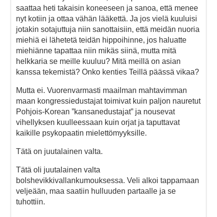
saattaa heti takaisin koneeseen ja sanoa, että menee
nyt kotiin ja ottaa vähän lääkettä. Ja jos vielä kuuluisi
jotakin sotajuttuja niin sanottaisiin, että meidän nuoria
miehiä ei lähetetä teidän hippoihinne, jos haluatte
miehiänne tapattaa niin mikäs siinä, mutta mitä
helkkaria se meille kuuluu? Mitä meillä on asian
kanssa tekemistä? Onko kenties Teillä päässä vikaa?
Mutta ei. Vuorenvarmasti maailman mahtavimman
maan kongressiedustajat toimivat kuin paljon nauretut
Pohjois-Korean ”kansanedustajat” ja nousevat
vihellyksen kuulleessaan kuin orjat ja taputtavat
kaikille psykopaatin mielettömyyksille.
Tätä on juutalainen valta.
Tätä oli juutalainen valta
bolshevikkivallankumouksessa. Veli alkoi tappamaan
veljeään, maa saatiin hulluuden partaalle ja se
tuhottiin.