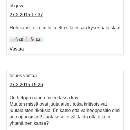
oh jew
27.2.2015 17:37
Holokausti oli niin totta että sitä ei saa kyseenalaistaa!
(
2
)
(
1
)
Vastaa
totuus voittaa
27.2.2015 19:26
On helppo nähdä miten tässä käy.
Muuten missä ovat juutalaiset, jotka kritisoisivat
juutalaisten rikoksia. En katso että valheoppositio olisi
aito opposistio? Juutalaiset eivät taida olla oikein
yhtenäinen kansa?