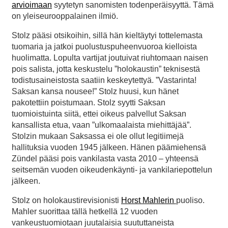
arvioimaan
syytetyn sanomisten todenperäisyyttä. Tämä
on yleiseurooppalainen ilmiö.
Stolz pääsi otsikoihin, sillä hän kieltäytyi tottelemasta
tuomaria ja jatkoi puolustuspuheenvuoroa kielloista
huolimatta. Lopulta vartijat joutuivat riuhtomaan naisen
pois salista, jotta keskustelu ”holokaustin” teknisestä
todistusaineistosta saatiin keskeytettyä. ”Vastarinta!
Saksan kansa nousee!” Stolz huusi, kun hänet
pakotettiin poistumaan. Stolz syytti Saksan
tuomioistuinta siitä, ettei oikeus palvellut Saksan
kansallista etua, vaan ”ulkomaalaista miehittäjää”.
Stolzin mukaan Saksassa ei ole ollut legitiimejä
hallituksia vuoden 1945 jälkeen. Hänen päämiehensä
Zündel pääsi pois vankilasta vasta 2010 – yhteensä
seitsemän vuoden oikeudenkäynti- ja vankilariepottelun
jälkeen.
Stolz on holokaustirevisionisti
Horst Mahlerin
puoliso.
Mahler suorittaa tällä hetkellä 12 vuoden
vankeustuomiotaan juutalaisia suututtaneista