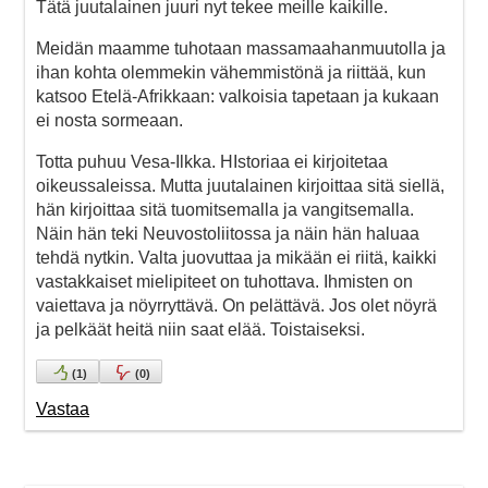
Tätä juutalainen juuri nyt tekee meille kaikille.
Meidän maamme tuhotaan massamaahanmuutolla ja
ihan kohta olemmekin vähemmistönä ja riittää, kun
katsoo Etelä-Afrikkaan: valkoisia tapetaan ja kukaan
ei nosta sormeaan.
Totta puhuu Vesa-Ilkka. HIstoriaa ei kirjoitetaa
oikeussaleissa. Mutta juutalainen kirjoittaa sitä siellä,
hän kirjoittaa sitä tuomitsemalla ja vangitsemalla.
Näin hän teki Neuvostoliitossa ja näin hän haluaa
tehdä nytkin. Valta juovuttaa ja mikään ei riitä, kaikki
vastakkaiset mielipiteet on tuhottava. Ihmisten on
vaiettava ja nöyrryttävä. On pelättävä. Jos olet nöyrä
ja pelkäät heitä niin saat elää. Toistaiseksi.
(
1
)
(
0
)
Vastaa