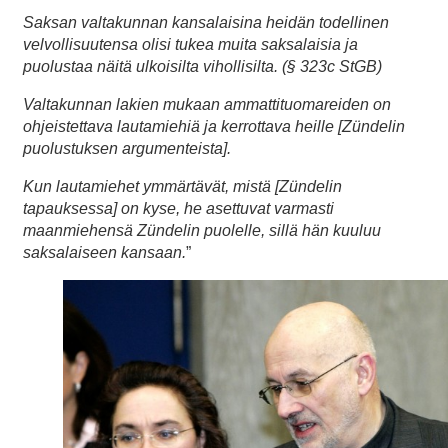
Saksan valtakunnan kansalaisina heidän todellinen
velvollisuutensa olisi tukea muita saksalaisia ja
puolustaa näitä ulkoisilta vihollisilta. (§ 323c StGB)
Valtakunnan lakien mukaan ammattituomareiden on
ohjeistettava lautamiehiä ja kerrottava heille [Zündelin
puolustuksen argumenteista].
Kun lautamiehet ymmärtävät, mistä [Zündelin
tapauksessa] on kyse, he asettuvat varmasti
maanmiehensä Zündelin puolelle, sillä hän kuuluu
saksalaiseen kansaan.
”