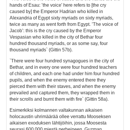
hands of Esau: ’the voice’ here refers to [the cry
caused by] the Emperor Hadrian who killed in
Alexandria of Egypt sixty myriads on sixty myriads,
twice as many as went forth from Egypt. ’The voice of
Jacob’: this is the cry caused by the Emperor
Vespasian who killed in the city of Bethar four
hundred thousand myriads, or as some say, four
thousand myriads` (Gittin 57b).
`There were four hundred synagogues in the city of
Bethar, and in every one were four hundred teachers
of children, and each one had under him four hundred
pupils, and when the enemy entered there they
pierced them with their staves, and when the enemy
prevailed and captured them, they wrapped them in
their scrolls and burnt them with fire` (Gittin 58a).
Esimerkiksi kolmannen valtakunnan aikaisen
holocaustin uhrimäärää ollee verrattu Mooseksen
aikaisen exoduksen lähtijöihin, jossa Moosesta
seurasi 600 000 miestä perheineen. Guzman