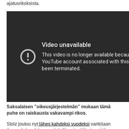
ajatusrikoksista.
Saksalaisen ”oikeusjärjestelmän” mukaan tämä
puhe on raiskausta vakavampi rikos.
Stolz joutuu nyt
lähes kahdeksi vuodeksi
vankilaan