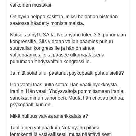
valkoinen mustaksi.
On hyvin helppo käsittää, miksi heidät on historian
saatossa häädetty monista maista.
Katsokaa nyt USA:ta. Netanyahu tulee 3.3. puhumaan
kongressille. Siis vieraan vallan päämies puhuu
suurvallan kongressille ja hän on ainoa
valtiopäämies, joka pääsee ulkomaalaisena
puhumaan Yhdysvaltain kongressille.
Ja mitä sotahullu, paatunut psykopaatti puhuu siellä?
Hän vaatii taas uutta sotaa. Hän vaatii hyökkäystä
Iraniin. Hän vaatii Yhdysvaltoja pommittamaan Irania,
sanokaa minun sanoneen. Muuta hän ei osaa puhua,
psykopaatti kun on.
Mikä hulluus vaivaa amerikkalaisia?
Tuollainen vatipää kuin Netanyahu pitäisi
lentokentällä ystävällisesti, mutta päättäväisesti