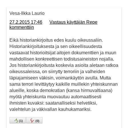
Vesa-Ilkka Laurio
27.2.2015 17:46
Vastaus käyttäjän Repe
kommenttiin
Eikä historiankirjoitus edes kuulu oikeussaliin.
Historiankirjoituksesta ja sen oikeellisuudesta
vastaavat historioitsijat aitojen dokumenttien ja muun
mahdollisen konkreettisen todistusaineiston nojalla.
Jos historiankirjoitusta koskevia asioita aletaan ratkoa
oikeussaleissa, on siirrytty terroriin ja valheiden
läpiajamiseen väkisin, voimankäytön avulla. Mutta
sama terrori levittäytyy kaikille muillekin yhteiskunnan
alueille, koska demokratian (kansa hirmuvaltiaana)
myötä yhteiskunta muovautuu automaattisesti
ihmisten kuvaksi: saatanalliseksi helvetiksi,
valehtelun ja väkivallan kauhukamariksi.
(
1
)
(
0
)