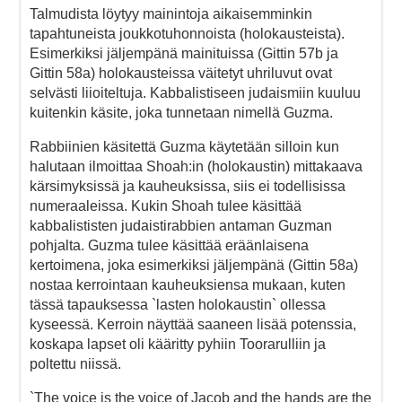
Talmudista löytyy mainintoja aikaisemminkin
tapahtuneista joukkotuhonnoista (holokausteista).
Esimerkiksi jäljempänä mainituissa (Gittin 57b ja
Gittin 58a) holokausteissa väitetyt uhriluvut ovat
selvästi liioiteltuja. Kabbalistiseen judaismiin kuuluu
kuitenkin käsite, joka tunnetaan nimellä Guzma.
Rabbiinien käsitettä Guzma käytetään silloin kun
halutaan ilmoittaa Shoah:in (holokaustin) mittakaava
kärsimyksissä ja kauheuksissa, siis ei todellisissa
numeraaleissa. Kukin Shoah tulee käsittää
kabbalististen judaistirabbien antaman Guzman
pohjalta. Guzma tulee käsittää eräänlaisena
kertoimena, joka esimerkiksi jäljempänä (Gittin 58a)
nostaa kerrointaan kauheuksiensa mukaan, kuten
tässä tapauksessa `lasten holokaustin` ollessa
kyseessä. Kerroin näyttää saaneen lisää potenssia,
koskapa lapset oli kääritty pyhiin Toorarulliin ja
poltettu niissä.
`The voice is the voice of Jacob and the hands are the