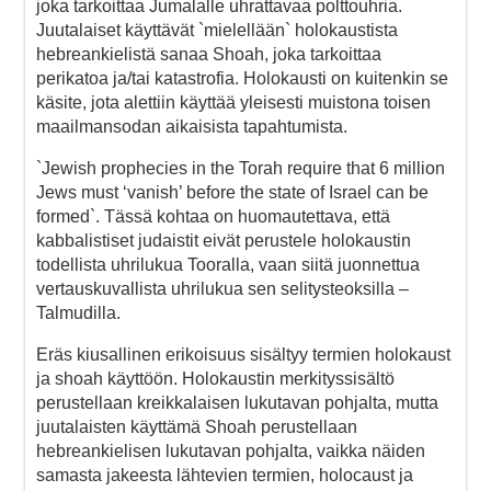
joka tarkoittaa Jumalalle uhrattavaa polttouhria.
Juutalaiset käyttävät `mielellään` holokaustista
hebreankielistä sanaa Shoah, joka tarkoittaa
perikatoa ja/tai katastrofia. Holokausti on kuitenkin se
käsite, jota alettiin käyttää yleisesti muistona toisen
maailmansodan aikaisista tapahtumista.
`Jewish prophecies in the Torah require that 6 million
Jews must ‘vanish’ before the state of Israel can be
formed`. Tässä kohtaa on huomautettava, että
kabbalistiset judaistit eivät perustele holokaustin
todellista uhrilukua Tooralla, vaan siitä juonnettua
vertauskuvallista uhrilukua sen selitysteoksilla –
Talmudilla.
Eräs kiusallinen erikoisuus sisältyy termien holokaust
ja shoah käyttöön. Holokaustin merkityssisältö
perustellaan kreikkalaisen lukutavan pohjalta, mutta
juutalaisten käyttämä Shoah perustellaan
hebreankielisen lukutavan pohjalta, vaikka näiden
samasta jakeesta lähtevien termien, holocaust ja