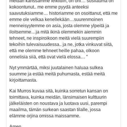
meidän kanssamme leikittiin, on ohi… susilauma on
kokoontunut.. me emme pyydä anteeksi
saavutuksiamme… historiamme on osoittanut, että me
emme ole velkaa kenellekään…suurenmoinen
menneisyytemme on asia, josta olemme ylpeitä ja
iloitsemme…ja mitä ikinä olemmekin aiemmin
tehneet, ne inspiroikoon meitä vielä suurempiin
tekoihin tulevaisuudessa.. ja ne, jotka vinkuvat siitä,
että me olemme tehneet heille pahaa, olkoon
onnelisia siiä, että ovat vielä elossa… ”
Nyt ymmärtää, miksi juutalainen haluaa sulkea
suumme ja estää meitä puhumasta, estää meitä
kirjoittamasta.
Kai Murros kuvaa sitä, kuinka sorretun kansan on
toimittava, kuinka meidän, länsimaisen kulttuurin
jälkeläisten on noustava ja luotava uusi, parempi
maailma, tämän surkean saastan tilalle, jossa
elämme orjina omissa maissamme.
Amen.