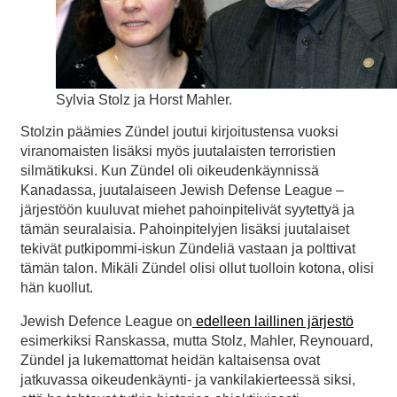
Sylvia Stolz ja Horst Mahler.
Stolzin päämies Zündel joutui kirjoitustensa vuoksi
viranomaisten lisäksi myös juutalaisten terroristien
silmätikuksi. Kun Zündel oli oikeudenkäynnissä
Kanadassa, juutalaiseen Jewish Defense League –
järjestöön kuuluvat miehet pahoinpitelivät syytettyä ja
tämän seuralaisia. Pahoinpitelyjen lisäksi juutalaiset
tekivät putkipommi-iskun Zündeliä vastaan ja polttivat
tämän talon. Mikäli Zündel olisi ollut tuolloin kotona, olisi
hän kuollut.
Jewish Defence League on
edelleen laillinen järjestö
esimerkiksi Ranskassa, mutta Stolz, Mahler, Reynouard,
Zündel ja lukemattomat heidän kaltaisensa ovat
jatkuvassa oikeudenkäynti- ja vankilakierteessä siksi,