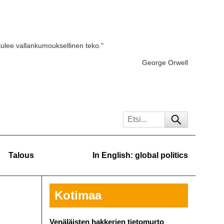
tulee vallankumouksellinen teko."
George Orwell
Talous
In English: global politics
Kotimaa
Venäläisten hakkerien tietomurto