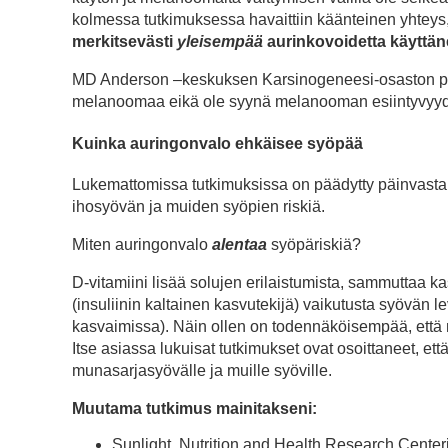
kolmessa tutkimuksessa havaittiin käänteinen yhteys,
merkitsevästi
yleisempää
aurinkovoidetta käyttäne
MD Anderson –keskuksen Karsinogeneesi-osaston prof
melanoomaa eikä ole syynä melanooman esiintyvyy
Kuinka auringonvalo ehkäisee syöpää
Lukemattomissa tutkimuksissa on päädytty päinvastai
ihosyövän ja muiden syöpien riskiä.
Miten auringonvalo
alentaa
syöpäriskiä?
D-vitamiini lisää solujen erilaistumista, sammuttaa 
(insuliinin kaltainen kasvutekijä) vaikutusta syövän
kasvaimissa). Näin ollen on todennäköisempää, että m
Itse asiassa lukuisat tutkimukset ovat osoittaneet, ett
munasarjasyövälle ja muille syöville.
Muutama tutkimus mainitakseni:
Sunlight, Nutrition and Health Research Center