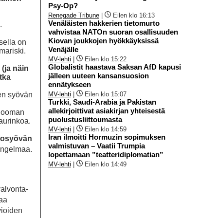
Psy-Op?
Renegade Tribune
|
Eilen klo 16:13
Venäläisten hakkerien tietomurto
.
vahvistaa NATOn suoran osallisuuden
Kiovan joukkojen hyökkäyksissä
sella on
Venäjälle
mariski.
MV-lehti
|
Eilen klo 15:22
Globalistit haastava Saksan AfD kapusi
 (ja näin
jälleen uuteen kansansuosion
otka
ennätykseen
MV-lehti
|
Eilen klo 15:07
den syövän
Turkki, Saudi-Arabia ja Pakistan
allekirjoittivat asiakirjan yhteisestä
anooman
puolustusliittoumasta
 aurinkoa.
MV-lehti
|
Eilen klo 14:59
Iran ilmoitti Hormuzin sopimuksen
 ihosyövän
valmistuvan – Vaatii Trumpia
ongelmaa.
lopettamaan ”teatteridiplomatian”
MV-lehti
|
Eilen klo 14:49
valvonta-
vaa
vioiden