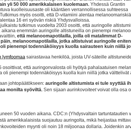
ain yli 50 000 amerikkalaisen kuolemaan.
Yhdessä Grantin
johtuva kuolleisuusaste oli kääntäen verrannollisessa suhteessa
utkimus myös osoitti, että D-vitamiini alentaa melanoomariskiä
alentaa 16 eri syövän riskiä Yhdysvalloissa.
ulkaistu tutkimus vuodelta 2003 osoitti, että auringolle altistumi
aikana enemmän auringolle altistuneilla on pienempi melanoo
vaittiin,
että melanoomapotilailla, joilla oli matalimmat D-
päin, melanoomapotilailla, jotka altistuivat auringolle eniten
, oli pienempi todennäköisyys kuolla sairauteen kuin niillä j
n lymfoomaa
sairastavaa henkilöä, joista UV-säteille altistunei
5 osoittivat, että auringonvalosta oli hyötyä pahalaatuisen mel
la oli pienempi todennäköisyys kuolla kuin niillä jotka välttelivät
maan johtopäätökseen:
auringolle altistumista ei tule syyttää
aa monilta syöviltä.
Sen sijaan
aurinkovoiteet
voivat olla osa 
luneen 50 vuoden aikana. CDC:n (Yhdysvaltain tartuntatautien 
tä amerikkalaisista suojautuu auringolta, mikä heijastaa mitta
kovoiteiden myynti oli noin 18 miljoonaa dollaria. Joidenkin ar