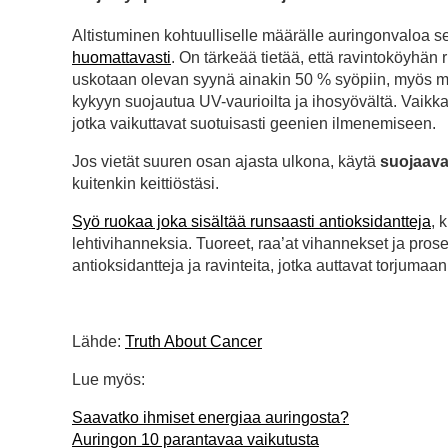
Altistuminen kohtuulliselle määrälle auringonvaloa 
huomattavasti
. On tärkeää tietää, että ravintoköyhän 
uskotaan olevan syynä ainakin 50 % syöpiin, myös mel
kykyyn suojautua UV-vaurioilta ja ihosyövältä. Vai
jotka vaikuttavat suotuisasti geenien ilmenemiseen.
Jos vietät suuren osan ajasta ulkona, käytä
suojaava
kuitenkin keittiöstäsi.
Syö ruokaa joka sisältää runsaasti antioksidantteja
, 
lehtivihanneksia. Tuoreet, raa’at vihannekset ja pro
antioksidantteja ja ravinteita, jotka auttavat torjuma
Lähde:
Truth About Cancer
Lue myös:
Saavatko ihmiset energiaa auringosta?
Auringon 10 parantavaa vaikutusta