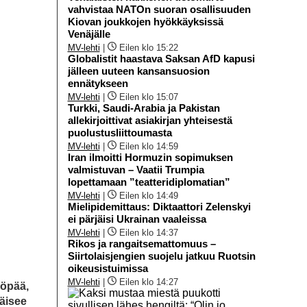
vahvistaa NATOn suoran osallisuuden
Kiovan joukkojen hyökkäyksissä
Venäjälle
MV-lehti
|
Eilen klo 15:22
Globalistit haastava Saksan AfD kapusi
jälleen uuteen kansansuosion
ennätykseen
MV-lehti
|
Eilen klo 15:07
Turkki, Saudi-Arabia ja Pakistan
allekirjoittivat asiakirjan yhteisestä
puolustusliittoumasta
MV-lehti
|
Eilen klo 14:59
Iran ilmoitti Hormuzin sopimuksen
valmistuvan – Vaatii Trumpia
lopettamaan ”teatteridiplomatian”
MV-lehti
|
Eilen klo 14:49
Mielipidemittaus: Diktaattori Zelenskyi
ei pärjäisi Ukrainan vaaleissa
MV-lehti
|
Eilen klo 14:37
Rikos ja rangaitsemattomuus –
Siirtolaisjengien suojelu jatkuu Ruotsin
oikeusistuimissa
MV-lehti
|
Eilen klo 14:27
yöpää,
käisee