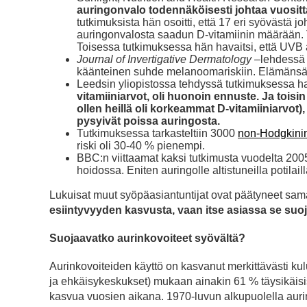
auringonvalo todennäköisesti johtaa vuositt
tutkimuksista hän osoitti, että 17 eri syövästä 
auringonvalosta saadun D-vitamiinin määrään. T
Toisessa tutkimuksessa hän havaitsi, että UVB 
Journal of Invertigative Dermatology
–lehdessä j
käänteinen suhde melanoomariskiin. Elämänsä 
Leedsin yliopistossa tehdyssä tutkimuksessa ha
vitamiiniarvot, oli huonoin ennuste. Ja toisin 
ollen heillä oli korkeammat D-vitamiiniarvot)
pysyivät poissa auringosta.
Tutkimuksessa tarkasteltiin 3000
non-Hodgkini
riski oli 30-40 % pienempi.
BBC:n viittaamat kaksi tutkimusta vuodelta 200
hoidossa. Eniten auringolle altistuneilla potilail
Lukuisat muut syöpäasiantuntijat ovat päätyneet sa
esiintyvyyden kasvusta, vaan itse asiassa se suoj
Suojaavatko aurinkovoiteet syövältä?
Aurinkovoiteiden käyttö on kasvanut merkittävästi ku
ja ehkäisykeskukset) mukaan ainakin 61 % täysikäisis
kasvua vuosien aikana. 1970-luvun alkupuolella aurin