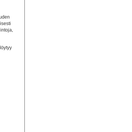
uuden
isesti
ntoja,
löytyy