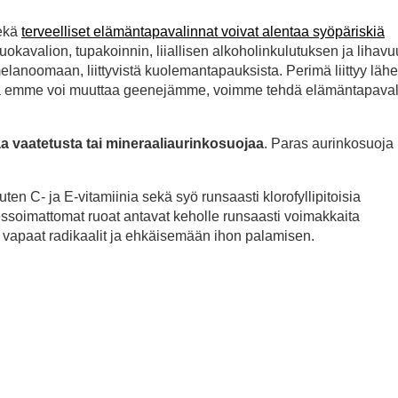
sekä
terveelliset elämäntapavalinnat voivat alentaa syöpäriskiä
ruokavalion, tupakoinnin, liiallisen alkoholinkulutuksen ja lihav
anoomaan, liittyvistä kuolemantapauksista. Perimä liittyy lähe
kka emme voi muuttaa geenejämme, voimme tehdä elämäntapavali
a vaatetusta tai mineraaliaurinkosuojaa
. Paras aurinkosuoja 
kuten C- ja E-vitamiinia sekä syö runsaasti klorofyllipitoisia
sessoimattomat ruoat antavat keholle runsaasti voimakkaita
an vapaat radikaalit ja ehkäisemään ihon palamisen.