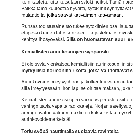
kemikaaleja, joita kutsutaan sytokiineiksi. Tämän pros
Vaikka tämä kuulostaa hyvältä, sytokiinit synnyttävät 
mutaatioita, jotka saavat kasvaimen kasvamaan
.
Runsas todistusaineisto tukee sytokiinien osallisuutt
etäpesäkkeiden lähettämiseen. Järjestelmä ei myöskään
kehittyä ihosyöväksi.
Sillä on huomattavan suuri e
Kemiallisten aurinkosuojien syöpäriski
Ei ole syytä ylenkatsoa kemiallisiin aurinkosuojiin si
myrkyllisiä hormonihäiriköitä, jotka vaurioittavat
Aurinkovoide imeytyy ihoon ja kulkeutuu verenkiertoo
sillä imeytyessään ihon läpi se ohittaa maksan, joka 
Kemiallisten aurinkosuojien vaikutus perustuu siih
vahingoittavia vapaita radikaaleja. Norjan säteilysuo
auringonvalon välinen reaktio oli kaksi kertaa myrky
aurinkovoidemerkeistä!
Torju syöpä nauttimalla suojaavia ravinteita