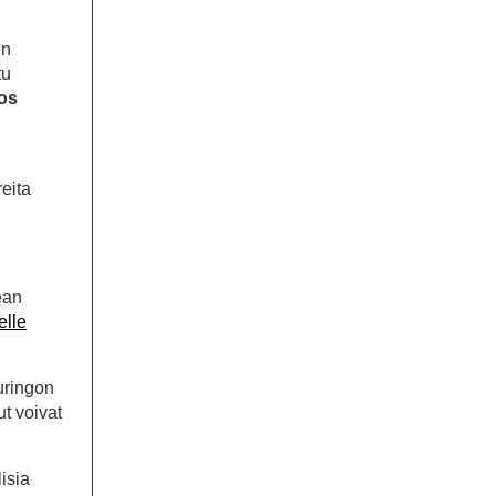
en
tu
os
reita
ean
elle
Auringon
ut voivat
isia