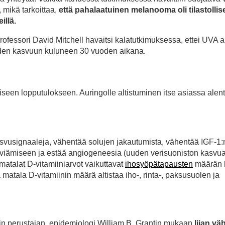
 mikä tarkoittaa,
että pahalaatuinen melanooma oli tilastollise
illä.
essori David Mitchell havaitsi kalatutkimuksessa, ettei UVA a
den kasvuun kuluneen 30 vuoden aikana.
seen lopputulokseen. Auringolle altistuminen itse asiassa alen
kasvusignaaleja, vähentää solujen jakautumista, vähentää IGF-1:
 leviämiseen ja estää angiogeneesia (uuden verisuoniston kasvu
atalat D-vitamiiniarvot vaikuttavat
ihosyöpätapausten
määrän 
ä matala D-vitamiinin määrä altistaa iho-, rinta-, paksusuolen ja
in perustajan, epidemiologi William B. Grantin mukaan
liian vä