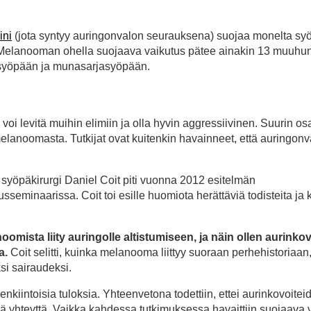
ini
(jota syntyy auringonvalon seurauksena) suojaa monelta syö
. Melanooman ohella suojaava vaikutus pätee ainakin 13 muuhu
ensyöpään ja munasarjasyöpään.
i levitä muihin elimiin ja olla hyvin aggressiivinen. Suurin os
lanoomasta. Tutkijat ovat kuitenkin havainneet, että auringonv
yöpäkirurgi Daniel Coit piti vuonna 2012 esitelmän
inaarissa. Coit toi esille huomiota herättäviä todisteita ja
oomista liity auringolle altistumiseen, ja näin ollen aurinko
a.
Coit selitti, kuinka melanooma liittyy suoraan perhehistoriaan,
si sairaudeksi.
enkiintoisia tuloksia. Yhteenvetona todettiin, ettei aurinkovoitei
ää yhteyttä. Vaikka kahdessa tutkimuksessa havaittiin suojaava 