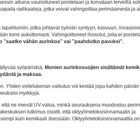
essin aikana vaurioituneet poistetaan ja korvataan terveillä solu
vapaita radikaaleja, jotka voivat vahingoittaa perimäainesta ja a
a tapahtumiin, jotka johtavat syövän syntyyn, kasvuun, invaasioo
 toimi aukottomasti. Vahingoittuneet ihosolut, joita ei poisteta
ro ”saatko vähän aurinkoa” vai ”paahdutko pavuksi”.
sältyvää syöpäriskiä.
Monien aurinkosuojien sisältämät kemika
 sydäntä ja maksaa.
n. Yhden voitelukerran vaikutus voi kestää jopa kahden päivän 
neutraloi myrkkyjä.
en, että ne imevät UV-valoa, minkä seurauksena muodostuu peri
jakeskuksen tutkimus osoitti, että oktyylimetoksisinnamaatin ja
llisempi kuin kemikaali itsessään. Oktyylimetoksisinnamaattia o