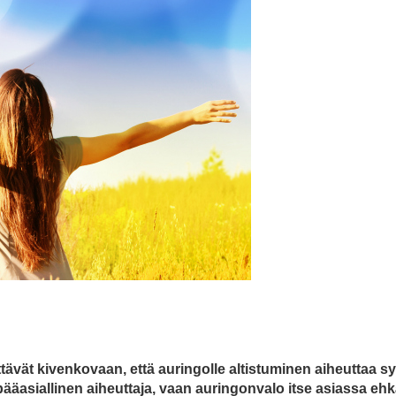
ittävät kivenkovaan, että auringolle altistuminen aiheuttaa s
ääasiallinen aiheuttaja, vaan auringonvalo itse asiassa eh