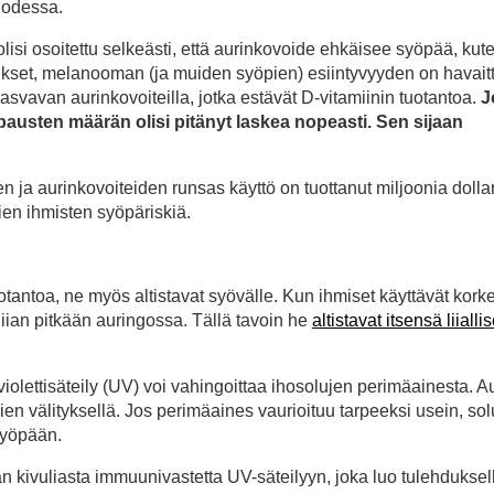
uodessa.
lisi osoitettu selkeästi, että aurinkovoide ehkäisee syöpää, kut
set, melanooman (ja muiden syöpien) esiintyvyyden on havait
vavan aurinkovoiteilla, jotka estävät D-vitamiinin tuotantoa.
J
pausten määrän olisi pitänyt laskea nopeasti. Sen sijaan
en ja aurinkovoiteiden runsas käyttö on tuottanut miljoonia dolla
ien ihmisten syöpäriskiä.
uotantoa, ne myös altistavat syövälle. Kun ihmiset käyttävät kork
liian pitkään auringossa. Tällä tavoin he
altistavat itsensä liiallis
traviolettisäteily (UV) voi vahingoittaa ihosolujen perimäainesta. 
en välityksellä. Jos perimäaines vaurioituu tarpeeksi usein, sol
syöpään.
 kivuliasta immuunivastetta UV-säteilyyn, joka luo tulehduksell