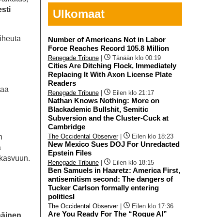
sti
Ulkomaat
iheuta
Number of Americans Not in Labor
Force Reaches Record 105.8 Million
Renegade Tribune
|
Tänään klo 00:19
Cities Are Ditching Flock, Immediately
Replacing It With Axon License Plate
Readers
taa
Renegade Tribune
|
Eilen klo 21:17
Nathan Knows Nothing: More on
Blackademic Bullshit, Semitic
Subversion and the Cluster-Cuck at
Cambridge
The Occidental Observer
|
Eilen klo 18:23
n
New Mexico Sues DOJ For Unredacted
a
Epstein Files
kasvuun.
Renegade Tribune
|
Eilen klo 18:15
Ben Samuels in Haaretz: America First,
antisemitism second: The dangers of
Tucker Carlson formally entering
politicsI
The Occidental Observer
|
Eilen klo 17:36
Are You Ready For The “Rogue AI”
häinen