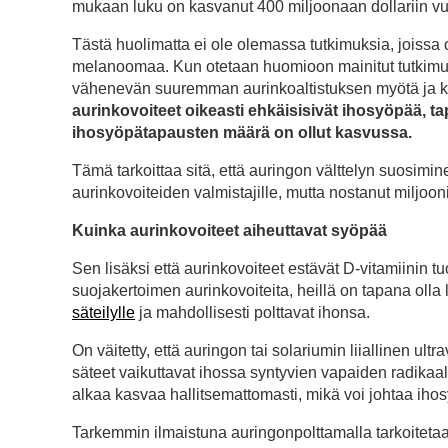
mukaan luku on kasvanut 400 miljoonaan dollariin v
Tästä huolimatta ei ole olemassa tutkimuksia, joissa o
melanoomaa. Kun otetaan huomioon mainitut tutkimuk
vähenevän suuremman aurinkoaltistuksen myötä ja kas
aurinkovoiteet oikeasti ehkäisisivät ihosyöpää, ta
ihosyöpätapausten määrä on ollut kasvussa.
Tämä tarkoittaa sitä, että auringon välttelyn suosimin
aurinkovoiteiden valmistajille, mutta nostanut miljoon
Kuinka aurinkovoiteet aiheuttavat syöpää
Sen lisäksi että aurinkovoiteet estävät D-vitamiinin t
suojakertoimen aurinkovoiteita, heillä on tapana olla 
säteilylle
ja mahdollisesti polttavat ihonsa.
On väitetty, että auringon tai solariumin liiallinen ul
säteet vaikuttavat ihossa syntyvien vapaiden radikaali
alkaa kasvaa hallitsemattomasti, mikä voi johtaa iho
Tarkemmin ilmaistuna auringonpolttamalla tarkoitetaan