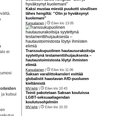
Kaksi mustaa miestä puukotti sivullisen
vältä.
lähes hengiltä: “Olin jo hyväksynyt
kuolemani”
n
Kansalainen
|
Eilen klo 13:05
a
Transsukupuolinen hautausurakoitsija
alo ei
syytettynä testamenttihuijauksesta –
hautaustoimistosta löytyi ihmisten
elimiä
Kansalainen
|
Eilen klo 11:06
 kumosi
Saksan varaliittokansleri esittää
globalistit haastavan AfD-puolueen
kieltämistä
voiteiden
MV-lehti
|
Eilen klo 10:43
Teinit pakotetaan Saksan kouluissa
 ja kutsui
LGBT-seksuaaliagendan
koulutusohjelmiin
MV-lehti
|
Eilen klo 10:33
den
vaikutus,