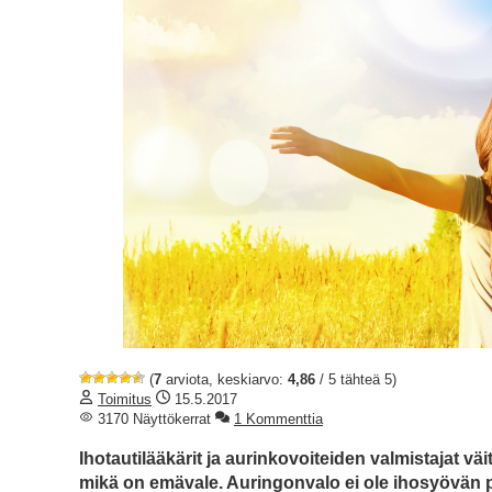
(
7
arviota, keskiarvo:
4,86
/ 5 tähteä 5)
Toimitus
15.5.2017
3170 Näyttökerrat
1 Kommenttia
Ihotautilääkärit ja aurinkovoiteiden valmistajat vä
mikä on emävale. Auringonvalo ei ole ihosyövän p