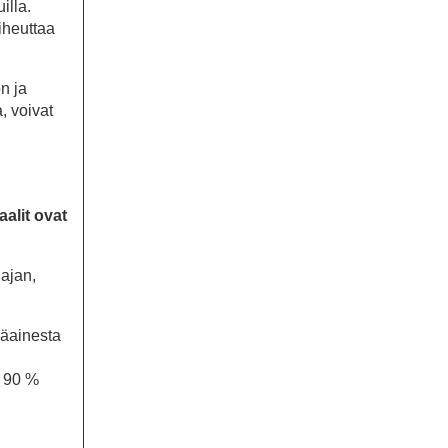
illa.
iheuttaa
n ja
, voivat
alit ovat
ajan,
mäainesta
n 90 %