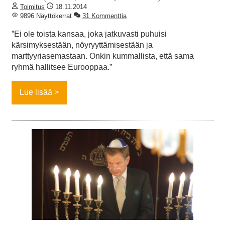
Toimitus
18.11.2014
9896 Näyttökerrat
31 Kommenttia
”Ei ole toista kansaa, joka jatkuvasti puhuisi
kärsimyksestään, nöyryyttämisestään ja
marttyyriasemastaan. Onkin kummallista, että sama
ryhmä hallitsee Eurooppaa.”
Lue lisää