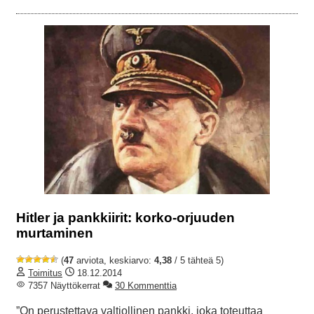
Hitler ja pankkiirit: korko-orjuuden
murtaminen
(
47
arviota, keskiarvo:
4,38
/ 5 tähteä 5)
Toimitus
18.12.2014
7357 Näyttökerrat
30 Kommenttia
”On perustettava valtiollinen pankki, joka toteuttaa