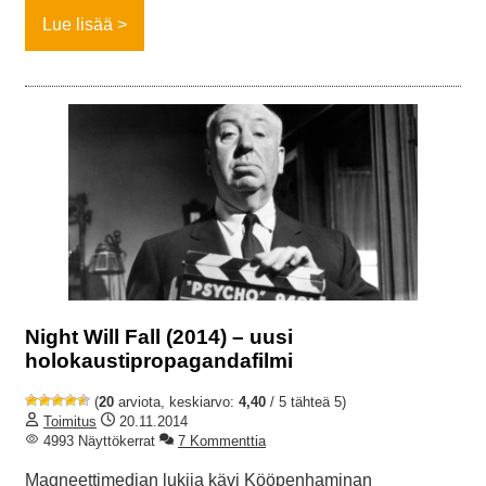
Lue lisää
Night Will Fall (2014) – uusi
holokaustipropagandafilmi
(
20
arviota, keskiarvo:
4,40
/ 5 tähteä 5)
Toimitus
20.11.2014
4993 Näyttökerrat
7 Kommenttia
Magneettimedian lukija kävi Kööpenhaminan