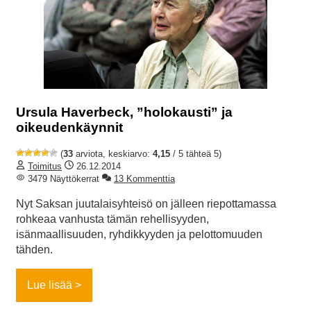
Ursula Haverbeck, ”holokausti” ja
oikeudenkäynnit
(
33
arviota, keskiarvo:
4,15
/ 5 tähteä 5)
Toimitus
26.12.2014
3479 Näyttökerrat
13 Kommenttia
Nyt Saksan juutalaisyhteisö on jälleen riepottamassa
rohkeaa vanhusta tämän rehellisyyden,
isänmaallisuuden, ryhdikkyyden ja pelottomuuden
tähden.
Lue lisää