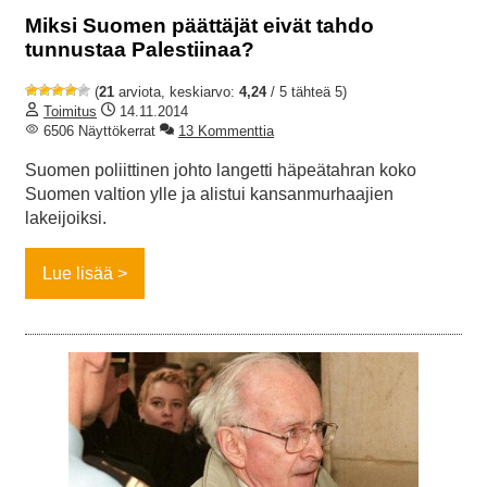
Miksi Suomen päättäjät eivät tahdo
tunnustaa Palestiinaa?
(
21
arviota, keskiarvo:
4,24
/ 5 tähteä 5)
Toimitus
14.11.2014
6506 Näyttökerrat
13 Kommenttia
Suomen poliittinen johto langetti häpeätahran koko
Suomen valtion ylle ja alistui kansanmurhaajien
lakeijoiksi.
Lue lisää