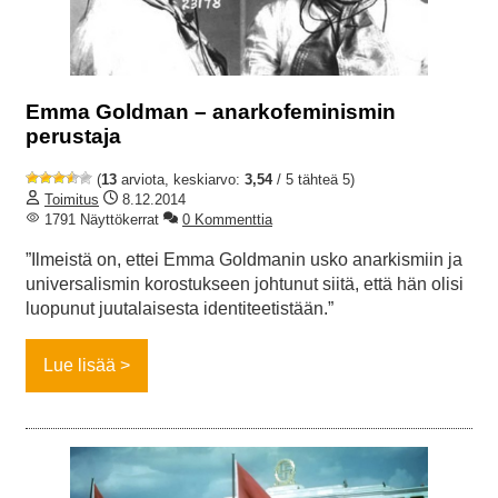
Emma Goldman – anarkofeminismin
perustaja
(
13
arviota, keskiarvo:
3,54
/ 5 tähteä 5)
Toimitus
8.12.2014
1791 Näyttökerrat
0 Kommenttia
”Ilmeistä on, ettei Emma Goldmanin usko anarkismiin ja
universalismin korostukseen johtunut siitä, että hän olisi
luopunut juutalaisesta identiteetistään.”
Lue lisää