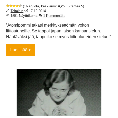
(
16
arviota, keskiarvo:
4,25
/ 5 tähteä 5)
Toimitus
17.12.2014
1551 Näyttökerrat
1 Kommenttia
”Atomipommi takasi merkityksettömän voiton
liittoutuneille. Se tappoi japanilaisen kansansielun.
Nähtäväksi jää, tappoiko se myös liittoutuneiden sielun.”
Lue lisää