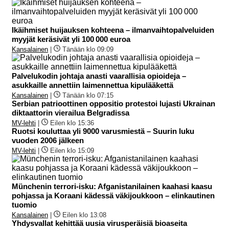
Ikäihmiset huijauksen kohteena – ilmanvaihtopalveluiden
myyjät keräsivät yli 100 000 euroa
Kansalainen
|
Tänään klo 09:09
Palvelukodin johtaja anasti vaarallisia opioideja –
asukkaille annettiin laimennettua kipulääkettä
Kansalainen
|
Tänään klo 07:15
Serbian patrioottinen oppositio protestoi lujasti Ukrainan
diktaattorin vierailua Belgradissa
MV-lehti
|
Eilen klo 15:36
Ruotsi kouluttaa yli 9000 varusmiestä – Suurin luku
vuoden 2006 jälkeen
MV-lehti
|
Eilen klo 15:09
Münchenin terrori-isku: Afganistanilainen kaahasi kaasu
pohjassa ja Koraani kädessä väkijoukkoon – elinkautinen
tuomio
Kansalainen
|
Eilen klo 13:08
Yhdysvallat kehittää uusia virusperäisiä bioaseita