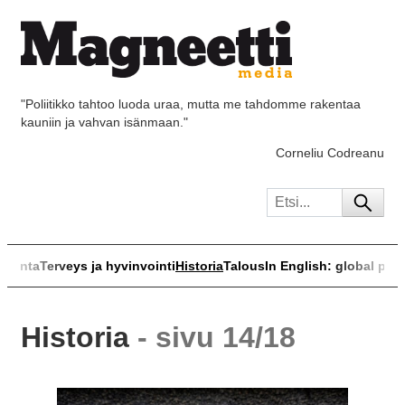
"Poliitikko tahtoo luoda uraa, mutta me tahdomme rakentaa
kauniin ja vahvan isänmaan."
Corneliu Codreanu
skunta
Terveys ja hyvinvointi
Historia
Talous
In English: global poli
Historia
- sivu 14/18