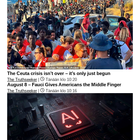
The Ceuta crisis isn’t over – it’s only just begun
The Truthseeker
|
Tänään klo 10:20
August 8 – Fauci Gives Americans the Middle Finger
The Truthseeker
|
Tänään klo 10:16