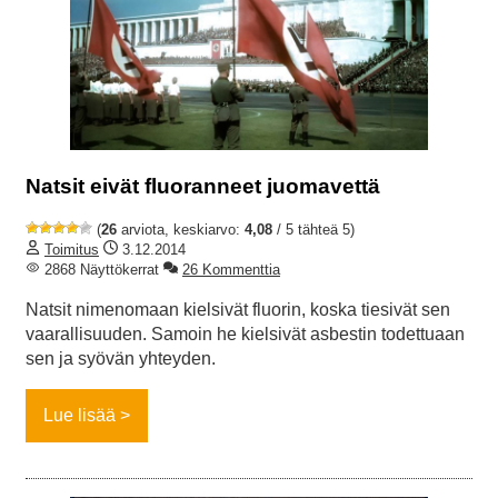
Natsit eivät fluoranneet juomavettä
(
26
arviota, keskiarvo:
4,08
/ 5 tähteä 5)
Toimitus
3.12.2014
2868 Näyttökerrat
26 Kommenttia
Natsit nimenomaan kielsivät fluorin, koska tiesivät sen
vaarallisuuden. Samoin he kielsivät asbestin todettuaan
sen ja syövän yhteyden.
Lue lisää