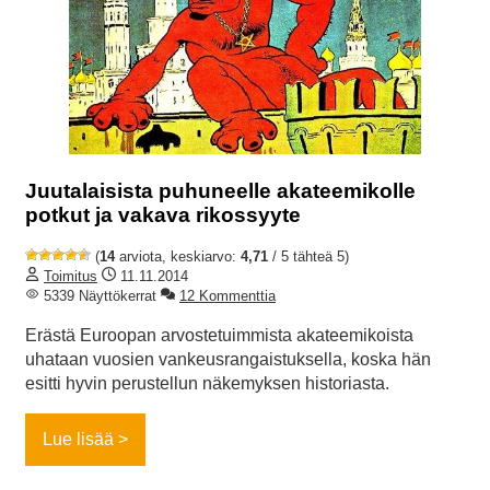
Juutalaisista puhuneelle akateemikolle
potkut ja vakava rikossyyte
(
14
arviota, keskiarvo:
4,71
/ 5 tähteä 5)
Toimitus
11.11.2014
5339 Näyttökerrat
12 Kommenttia
Erästä Euroopan arvostetuimmista akateemikoista
uhataan vuosien vankeusrangaistuksella, koska hän
esitti hyvin perustellun näkemyksen historiasta.
Lue lisää