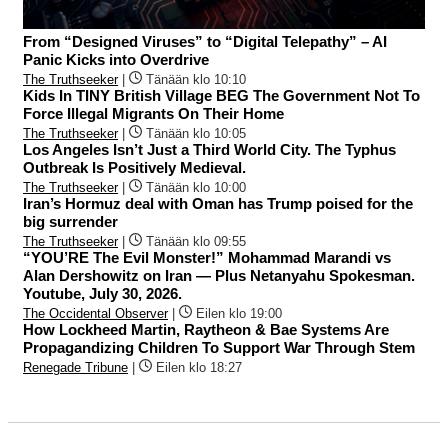
From “Designed Viruses” to “Digital Telepathy” – AI
Panic Kicks into Overdrive
The Truthseeker
|
Tänään klo 10:10
Kids In TINY British Village BEG The Government Not To
Force Illegal Migrants On Their Home
The Truthseeker
|
Tänään klo 10:05
Los Angeles Isn’t Just a Third World City. The Typhus
Outbreak Is Positively Medieval.
The Truthseeker
|
Tänään klo 10:00
Iran’s Hormuz deal with Oman has Trump poised for the
big surrender
The Truthseeker
|
Tänään klo 09:55
“YOU’RE The Evil Monster!” Mohammad Marandi vs
Alan Dershowitz on Iran — Plus Netanyahu Spokesman.
Youtube, July 30, 2026.
The Occidental Observer
|
Eilen klo 19:00
How Lockheed Martin, Raytheon & Bae Systems Are
Propagandizing Children To Support War Through Stem
Renegade Tribune
|
Eilen klo 18:27