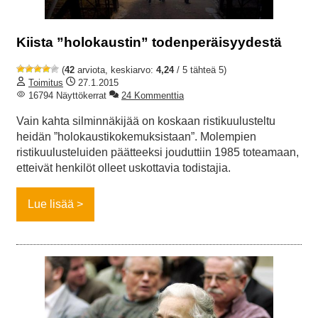
Kiista ”holokaustin” todenperäisyydestä
(
42
arviota, keskiarvo:
4,24
/ 5 tähteä 5)
Toimitus
27.1.2015
16794 Näyttökerrat
24 Kommenttia
Vain kahta silminnäkijää on koskaan ristikuulusteltu
heidän ”holokaustikokemuksistaan”. Molempien
ristikuulusteluiden päätteeksi jouduttiin 1985 toteamaan,
etteivät henkilöt olleet uskottavia todistajia.
Lue lisää