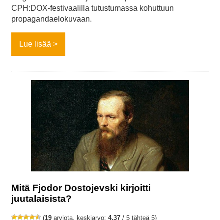
CPH:DOX-festivaalilla tutustumassa kohuttuun
propagandaelokuvaan.
Lue lisää
Mitä Fjodor Dostojevski kirjoitti
juutalaisista?
(
19
arviota, keskiarvo:
4,37
/ 5 tähteä 5)