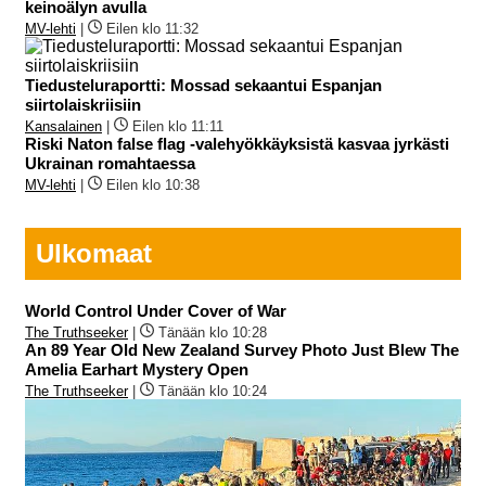
keinoälyn avulla
MV-lehti
|
Eilen klo 11:32
Tiedusteluraportti: Mossad sekaantui Espanjan
siirtolaiskriisiin
Kansalainen
|
Eilen klo 11:11
Riski Naton false flag -valehyökkäyksistä kasvaa jyrkästi
Ukrainan romahtaessa
MV-lehti
|
Eilen klo 10:38
Ulkomaat
World Control Under Cover of War
The Truthseeker
|
Tänään klo 10:28
An 89 Year Old New Zealand Survey Photo Just Blew The
Amelia Earhart Mystery Open
The Truthseeker
|
Tänään klo 10:24