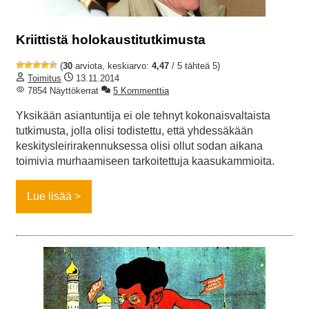
Kriittistä holokaustitutkimusta
(
30
arviota, keskiarvo:
4,47
/ 5 tähteä 5)
Toimitus
13.11.2014
7854 Näyttökerrat
5 Kommenttia
Yksikään asiantuntija ei ole tehnyt kokonaisvaltaista
tutkimusta, jolla olisi todistettu, että yhdessäkään
keskitysleirirakennuksessa olisi ollut sodan aikana
toimivia murhaamiseen tarkoitettuja kaasukammioita.
Lue lisää