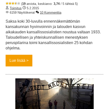
(
19
arviota, keskiarvo:
3,74
/ 5 tähteä 5)
Toimitus
5.2.2015
6159 Näyttökerrat
10 Kommenttia
Saksa koki 30-luvulla ennennäkemättömän
kansakunnan hyvinvoinnin ja talouden kasvun
aikakauden kansallissosialistien noustua valtaan 1933.
Taloudellisen ja yhteiskunnallisen menestyksen
peruspilarina toimi kansallissosialistien 25 kohdan
ohjelma.
Lue lisää