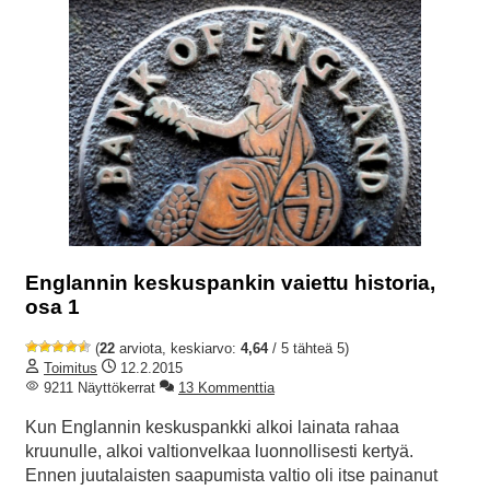
Englannin keskuspankin vaiettu historia,
osa 1
(
22
arviota, keskiarvo:
4,64
/ 5 tähteä 5)
Toimitus
12.2.2015
9211 Näyttökerrat
13 Kommenttia
Kun Englannin keskuspankki alkoi lainata rahaa
kruunulle, alkoi valtionvelkaa luonnollisesti kertyä.
Ennen juutalaisten saapumista valtio oli itse painanut