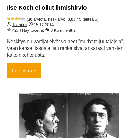
Ilse Koch ei ollut ihmishirviö
(
18
arviota, keskiarvo:
3,83
/ 5 tähteä 5)
Toimitus
15.12.2014
4274 Näyttökerrat
0 Kommenttia
Keskitysleirivartijat eivät voineet ”murhata juutalaisia”,
vaan kansallissosialistit rankaisivat ankarasti vankien
kaltoinkohtelusta.
Lue lisää