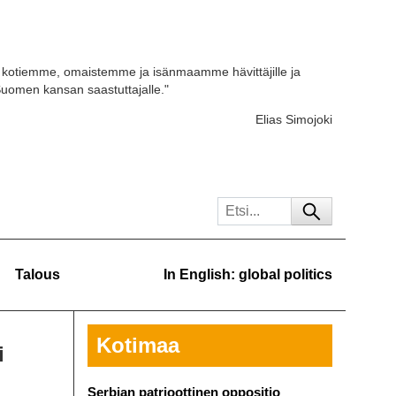
kotiemme, omaistemme ja isänmaamme hävittäjille ja
 Suomen kansan saastuttajalle."
Elias Simojoki
Talous
In English: global politics
Kotimaa
i
Serbian patrioottinen oppositio