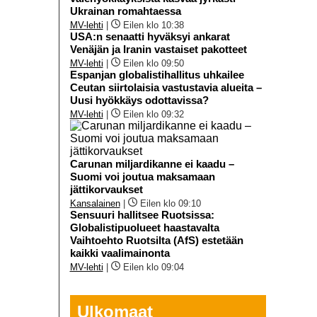
Ukrainan romahtaessa
MV-lehti
|
Eilen klo 10:38
USA:n senaatti hyväksyi ankarat
Venäjän ja Iranin vastaiset pakotteet
MV-lehti
|
Eilen klo 09:50
Espanjan globalistihallitus uhkailee
Ceutan siirtolaisia vastustavia alueita –
Uusi hyökkäys odottavissa?
MV-lehti
|
Eilen klo 09:32
Carunan miljardikanne ei kaadu –
Suomi voi joutua maksamaan
jättikorvaukset
Kansalainen
|
Eilen klo 09:10
Sensuuri hallitsee Ruotsissa:
Globalistipuolueet haastavalta
Vaihtoehto Ruotsilta (AfS) estetään
kaikki vaalimainonta
MV-lehti
|
Eilen klo 09:04
Ulkomaat