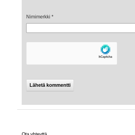
Nimimerkki
*
Ota yhteyttä