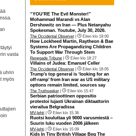
tää
“YOU’RE The Evil Monster!”
anssa.
Mohammad Marandi vs Alan
Dershowitz on Iran — Plus Netanyahu
aan
Spokesman. Youtube, July 30, 2026.
The Occidental Observer
|
Eilen klo 19:00
How Lockheed Martin, Raytheon & Bae
Systems Are Propagandizing Children
täytyi
To Support War Through Stem
rin vasta
Renegade Tribune
|
Eilen klo 18:27
Villains of Judea: Emanuel Celler
The Occidental Observer
|
Eilen klo 18:05
ä uhrin
Trump’s top general is ‘looking for an
at myös
off-ramp’ from Iran war as US military
options remain limited, sources say
The Truthseeker
|
Eilen klo 15:47
Serbian patrioottinen oppositio
protestoi lujasti Ukrainan diktaattorin
vierailua Belgradissa
ttajien
MV-lehti
|
Eilen klo 15:36
noin
Ruotsi kouluttaa yli 9000 varusmiestä –
Suurin luku vuoden 2006 jälkeen
MV-lehti
|
Eilen klo 15:09
Kids In Tiny British Village Beg The