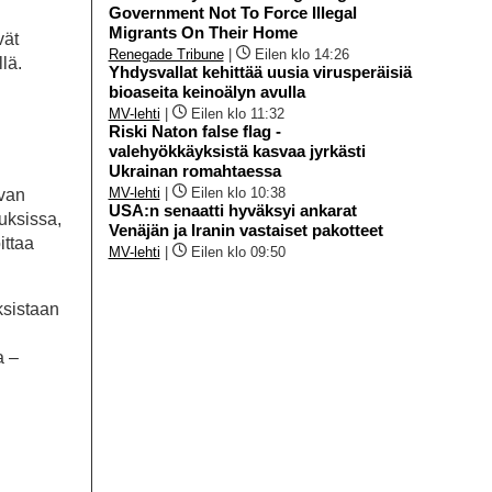
Government Not To Force Illegal
Migrants On Their Home
vät
Renegade Tribune
|
Eilen klo 14:26
lä.
Yhdysvallat kehittää uusia virusperäisiä
bioaseita keinoälyn avulla
MV-lehti
|
Eilen klo 11:32
Riski Naton false flag -
valehyökkäyksistä kasvaa jyrkästi
Ukrainan romahtaessa
MV-lehti
|
Eilen klo 10:38
uvan
USA:n senaatti hyväksyi ankarat
auksissa,
Venäjän ja Iranin vastaiset pakotteet
ittaa
MV-lehti
|
Eilen klo 09:50
ksistaan
a –