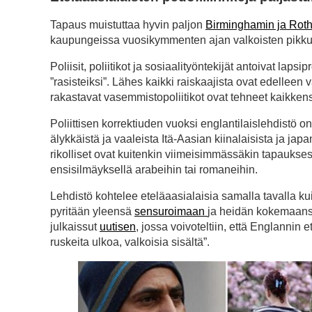
Tapaus muistuttaa hyvin paljon
Birminghamin ja Rot
kaupungeissa vuosikymmenten ajan valkoisten pikkuty
Poliisit, poliitikot ja sosiaalityöntekijät antoivat la
”rasisteiksi”. Lähes kaikki raiskaajista ovat edelleen 
rakastavat vasemmistopoliitikot ovat tehneet kaikken
Poliittisen korrektiuden vuoksi englantilaislehdistö on
älykkäistä ja vaaleista Itä-Aasian kiinalaisista ja jap
rikolliset ovat kuitenkin viimeisimmässäkin tapaukses
ensisilmäyksellä arabeihin tai romaneihin.
Lehdistö kohtelee eteläaasialaisia samalla tavalla ku
pyritään yleensä
sensuroimaan
ja heidän kokemaansa
julkaissut
uutisen
, jossa voivoteltiin, että Englannin
ruskeita ulkoa, valkoisia sisältä”.