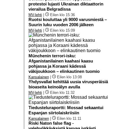
protestoi lujasti Ukrainan diktaattorin
vierailua Belgradissa
MV-lehti
|
Eilen klo 15:36
Ruotsi kouluttaa yli 9000 varusmiestä –
Suurin luku vuoden 2006 jälkeen
MV-lehti
|
Eilen klo 15:09
Münchenin terrori-isku:
Afganistanilainen kaahasi kaasu
pohjassa ja Koraani kädessä
väkijoukkoon – elinkautinen tuomio
Kansalainen
|
Eilen klo 13:08
Yhdysvallat kehittää uusia virusperäisiä
bioaseita keinoälyn avulla
MV-lehti
|
Eilen klo 11:32
Tiedusteluraportti: Mossad sekaantui
Espanjan siirtolaiskriisiin
Kansalainen
|
Eilen klo 11:11
Riski Naton false flag -
valehyökkäyksistä kasvaa jyrkästi