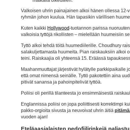
matkalla oikeuteen.
Valkoisen uhrin painajainen alkoi hänen ollessa 12-vuo
ryhmän johon kuulua. Hän tapasikin värillisen huume
Kuten kaikki
Hollywood
-tuotannon parissa nuoruutensa
valkoisia tyttöjä rikollisten – mielellään huumeisii
Tyttö alkoi tehdä töitä huumediilerille. Choudhury rai
salakuljettamasta huumeita. Pian raiskauksiin alkoi o
teini. Raiskaajia oli yhteensä 15. Eräässä tapauksessa
Maahanmuuttajat järjestivät hylätylle parkkipaikalle
että omat nimensä seinälle. Tyttö pakotettiin aina u
pitivät sanansa ja pahoinpitelivät tyttöä.
Poliisi oli perillä tilanteesta jo ensimmäisestä raiskauk
Englannissa poliisi on jopa poliittisesti korrektimpi k
pakko-orgioita sivusta ja neuvoivat uhrin äitiä
pitämä
vuoden ajan!
Eteläaasialaisten pedofiilirinkejä paljastu