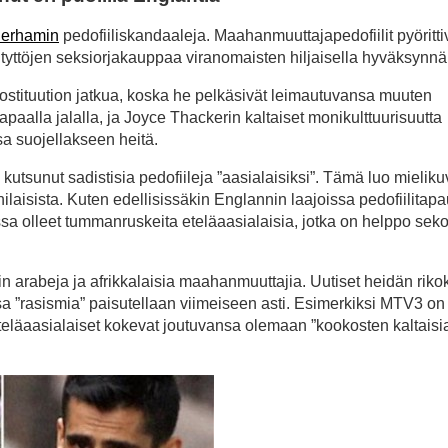
herhamin
pedofiiliskandaaleja. Maahanmuuttajapedofiilit pyöritti
ttöjen seksiorjakauppaa viranomaisten hiljaisella hyväksynnäl
psiprostituution jatkua, koska he pelkäsivät leimautuvansa muuten
vapaalla jalalla, ja Joyce Thackerin kaltaiset monikulttuurisuutta
sa suojellakseen heitä.
 kutsunut sadistisia pedofiileja ”aasialaisiksi”. Tämä luo mielik
anilaisista. Kuten edellisissäkin Englannin laajoissa pedofiilitap
sa olleet tummanruskeita eteläaasialaisia, jotka on helppo seko
in arabeja ja afrikkalaisia maahanmuuttajia. Uutiset heidän riko
 ”rasismia” paisutellaan viimeiseen asti. Esimerkiksi MTV3 on
 eteläaasialaiset kokevat joutuvansa olemaan ”kookosten kaltaisi