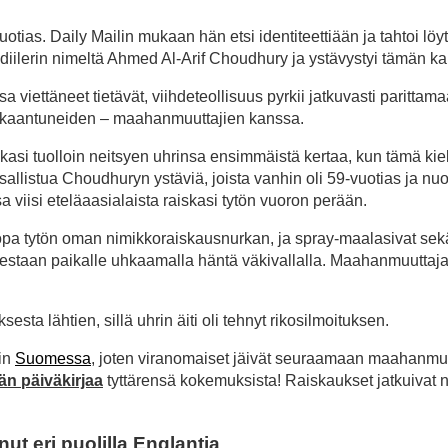
tias. Daily Mailin mukaan hän etsi identiteettiään ja tahtoi löy
diilerin nimeltä Ahmed Al-Arif Choudhury ja ystävystyi tämän k
 viettäneet tietävät, viihdeteollisuus pyrkii jatkuvasti parittam
n sekaantuneiden – maahanmuuttajien kanssa.
skasi tuolloin neitsyen uhrinsa ensimmäistä kertaa, kun tämä kiel
sallistua Choudhuryn ystäviä, joista vanhin oli 59-vuotias ja nuo
 viisi eteläaasialaista raiskasi tytön vuoron perään.
 jopa tytön oman nimikkoraiskausnurkan, ja spray-maalasivat sek
udestaan paikalle uhkaamalla häntä väkivallalla. Maahanmuuttaj
sesta lähtien, sillä uhrin äiti oli tehnyt rikosilmoituksen.
uin
Suomessa
, joten viranomaiset jäivät seuraamaan maahanmuu
än päiväkirjaa
tyttärensä kokemuksista! Raiskaukset jatkuivat 
nut eri puolilla Englantia