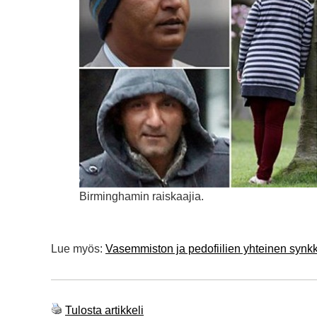
Birminghamin raiskaajia.
Lue myös:
Vasemmiston ja pedofiilien yhteinen synkk
Tulosta artikkeli