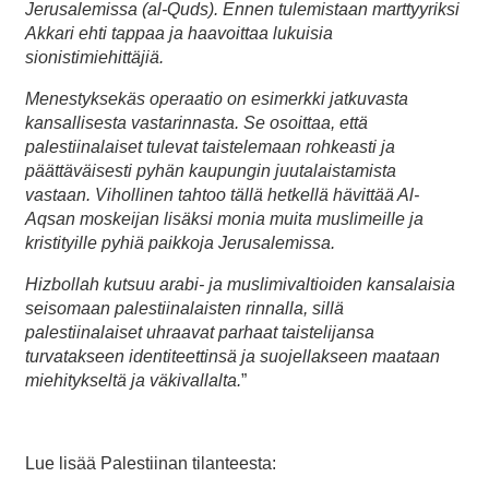
Jerusalemissa (al-Quds). Ennen tulemistaan marttyyriksi
Akkari ehti tappaa ja haavoittaa lukuisia
sionistimiehittäjiä.
Menestyksekäs operaatio on esimerkki jatkuvasta
kansallisesta vastarinnasta. Se osoittaa, että
palestiinalaiset tulevat taistelemaan rohkeasti ja
päättäväisesti pyhän kaupungin juutalaistamista
vastaan. Vihollinen tahtoo tällä hetkellä hävittää Al-
Aqsan moskeijan lisäksi monia muita muslimeille ja
kristityille pyhiä paikkoja Jerusalemissa.
Hizbollah kutsuu arabi- ja muslimivaltioiden kansalaisia
seisomaan palestiinalaisten rinnalla, sillä
palestiinalaiset uhraavat parhaat taistelijansa
turvatakseen identiteettinsä ja suojellakseen maataan
miehitykseltä ja väkivallalta.
”
Lue lisää Palestiinan tilanteesta: