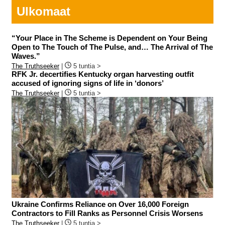
Ulkomaat
“Your Place in The Scheme is Dependent on Your Being
Open to The Touch of The Pulse, and… The Arrival of The
Waves.”
The Truthseeker
|
5 tuntia >
RFK Jr. decertifies Kentucky organ harvesting outfit
accused of ignoring signs of life in ‘donors’
The Truthseeker
|
5 tuntia >
Ukraine Confirms Reliance on Over 16,000 Foreign
Contractors to Fill Ranks as Personnel Crisis Worsens
The Truthseeker
|
5 tuntia >