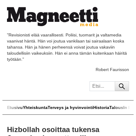
"Revisionisti elää vaarallisesti. Poliisi, tuomarit ja valtamedia
vaanivat häntä. Hän voi joutua vankilaan tai sairaalaan koska
tahansa. Hän ja hänen perheensä voivat joutua vakaviin
taloudellisiin vaikeuksiin. Hän ei anna tämän kuitenkaan häiritä
työtään."
Robert Faurisson
Etusivu
Yhteiskunta
Terveys ja hyvinvointi
Historia
Talous
In Eng
Hizbollah osoittaa tukensa