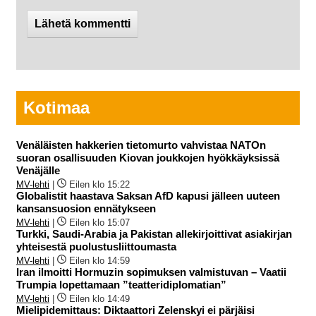
Kotimaa
Venäläisten hakkerien tietomurto vahvistaa NATOn
suoran osallisuuden Kiovan joukkojen hyökkäyksissä
Venäjälle
MV-lehti
|
Eilen klo 15:22
Globalistit haastava Saksan AfD kapusi jälleen uuteen
kansansuosion ennätykseen
MV-lehti
|
Eilen klo 15:07
Turkki, Saudi-Arabia ja Pakistan allekirjoittivat asiakirjan
yhteisestä puolustusliittoumasta
MV-lehti
|
Eilen klo 14:59
Iran ilmoitti Hormuzin sopimuksen valmistuvan – Vaatii
Trumpia lopettamaan ”teatteridiplomatian”
MV-lehti
|
Eilen klo 14:49
Mielipidemittaus: Diktaattori Zelenskyi ei pärjäisi