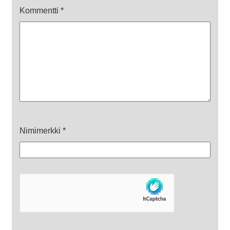
Kommentti
*
Nimimerkki
*