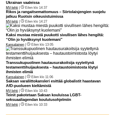
Ukrainan vaaleissa
MV-lehti
|
Eilen klo 14:37
Rikos ja rangaitsemattomuus – Siirtolaisjengien suojelu
jatkuu Ruotsin oikeusistuimissa
MV-lehti
|
Eilen klo 14:27
Kaksi mustaa miestä puukotti sivullisen lähes hengiltä:
“Olin jo hyväksynyt kuolemani”
Kansalainen
|
Eilen klo 13:05
Transsukupuolinen hautausurakoitsija syytettynä
testamenttihuijauksesta – hautaustoimistosta löytyi
ihmisten elimiä
Kansalainen
|
Eilen klo 11:06
Saksan varaliittokansleri esittää globalistit haastavan
AfD-puolueen kieltämistä
MV-lehti
|
Eilen klo 10:43
Teinit pakotetaan Saksan kouluissa LGBT-
seksuaaliagendan koulutusohjelmiin
MV-lehti
|
Eilen klo 10:33