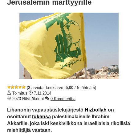
Jerusalemin marttyyrille
(
2
arviota, keskiarvo:
5,00
/ 5 tähteä 5)
Toimitus
7.11.2014
2070 Näyttökerrat
0 Kommenttia
Libanonin vapaustaistelujärjestö
Hizbollah
on
osoittanut
tukensa
palestiinalaiselle Ibrahim
Akkarille, joka iski keskiviikkona israelilaisia rikollisia
miehittäjiä vastaan.