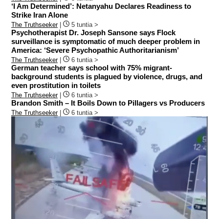
‘I Am Determined’: Netanyahu Declares Readiness to
Strike Iran Alone
The Truthseeker
|
5 tuntia >
Psychotherapist Dr. Joseph Sansone says Flock
surveillance is symptomatic of much deeper problem in
America: ‘Severe Psychopathic Authoritarianism’
The Truthseeker
|
6 tuntia >
German teacher says school with 75% migrant-
background students is plagued by violence, drugs, and
even prostitution in toilets
The Truthseeker
|
6 tuntia >
Brandon Smith – It Boils Down to Pillagers vs Producers
The Truthseeker
|
6 tuntia >