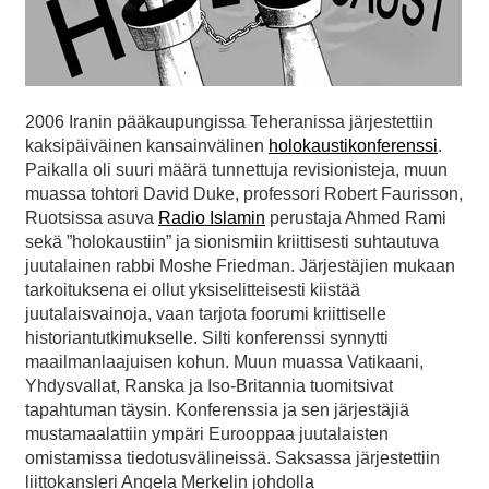
2006 Iranin pääkaupungissa Teheranissa järjestettiin
kaksipäiväinen kansainvälinen
holokaustikonferenssi
.
Paikalla oli suuri määrä tunnettuja revisionisteja, muun
muassa tohtori David Duke, professori Robert Faurisson,
Ruotsissa asuva
Radio Islamin
perustaja Ahmed Rami
sekä ”holokaustiin” ja sionismiin kriittisesti suhtautuva
juutalainen rabbi Moshe Friedman. Järjestäjien mukaan
tarkoituksena ei ollut yksiselitteisesti kiistää
juutalaisvainoja, vaan tarjota foorumi kriittiselle
historiantutkimukselle. Silti konferenssi synnytti
maailmanlaajuisen kohun. Muun muassa Vatikaani,
Yhdysvallat, Ranska ja Iso-Britannia tuomitsivat
tapahtuman täysin. Konferenssia ja sen järjestäjiä
mustamaalattiin ympäri Eurooppaa juutalaisten
omistamissa tiedotusvälineissä. Saksassa järjestettiin
liittokansleri Angela Merkelin johdolla