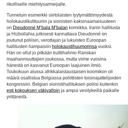
rikolliselle miehitysarmeijalle.
Tunnetuin esimerkki siirtolaisten tyytymättömyydestä
holokaustikulttuuriin ja sionistien kaksinaamaisuuteen
on
Dieudonné M’bala M’balan
komiikka. Iranin hallitusta
ja Hizbollahia julkisesti kannattava Dieudonné on
joutunut poliisin, verottajan ja lukuisten Euroopan
hallitusten hampaisiin
holokaustihuumorinsa
vuoksi.
Hän on ollut jo pitkään kulttihahmo Ranskan
maahanmuuttajien joukossa, mutta viime vuosina
hänestä on kasvanut Euroopan laajuinen ilmiö.
Toukokuun alussa afrikkalaistaustaisen koomikon oli
määrä osallistua Belgiassa poliittisten toisinajattelijoiden
kongressiin. Belgian sionistihallituksen poliisi kuitenkin
esti kokouksen väkivalloin
ja ampui vesitykeillä paikalle
yrittäneitä.