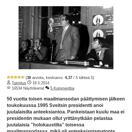
(
38
arviota, keskiarvo:
4,37
/ 5 tähteä 5)
Toimitus
18.5.2014
16534 Näyttökerrat
5 Kommenttia
50 vuotta toisen maailmansodan päättymisen jälkeen
toukokuussa 1995 Sveitsin presidentti anoi
juutalaisilta anteeksiantoa. Pankeistaan kuulu maa ei
presidentin mukaan ollut yrittänytkään pelastaa
juutalaisia ”holokaustilta” toisessa
maailmansodassa, mikä oli anteeksiantamatonta.