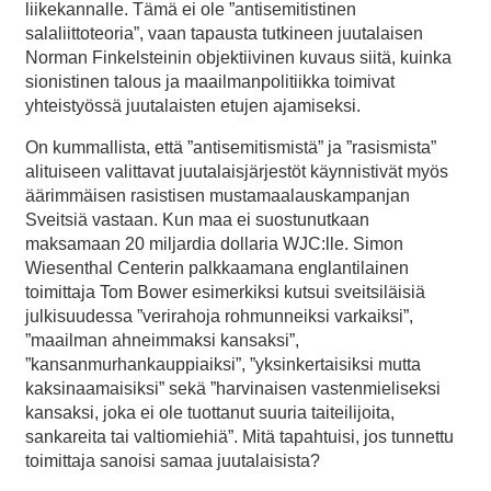
liikekannalle. Tämä ei ole ”antisemitistinen
salaliittoteoria”, vaan tapausta tutkineen juutalaisen
Norman Finkelsteinin objektiivinen kuvaus siitä, kuinka
sionistinen talous ja maailmanpolitiikka toimivat
yhteistyössä juutalaisten etujen ajamiseksi.
On kummallista, että ”antisemitismistä” ja ”rasismista”
alituiseen valittavat juutalaisjärjestöt käynnistivät myös
äärimmäisen rasistisen mustamaalauskampanjan
Sveitsiä vastaan. Kun maa ei suostunutkaan
maksamaan 20 miljardia dollaria WJC:lle. Simon
Wiesenthal Centerin palkkaamana englantilainen
toimittaja Tom Bower esimerkiksi kutsui sveitsiläisiä
julkisuudessa ”verirahoja rohmunneiksi varkaiksi”,
”maailman ahneimmaksi kansaksi”,
”kansanmurhankauppiaiksi”, ”yksinkertaisiksi mutta
kaksinaamaisiksi” sekä ”harvinaisen vastenmieliseksi
kansaksi, joka ei ole tuottanut suuria taiteilijoita,
sankareita tai valtiomiehiä”. Mitä tapahtuisi, jos tunnettu
toimittaja sanoisi samaa juutalaisista?