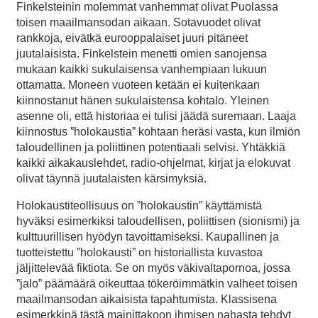
Finkelsteinin molemmat vanhemmat olivat Puolassa
toisen maailmansodan aikaan. Sotavuodet olivat
rankkoja, eivätkä eurooppalaiset juuri pitäneet
juutalaisista. Finkelstein menetti omien sanojensa
mukaan kaikki sukulaisensa vanhempiaan lukuun
ottamatta. Moneen vuoteen ketään ei kuitenkaan
kiinnostanut hänen sukulaistensa kohtalo. Yleinen
asenne oli, että historiaa ei tulisi jäädä suremaan. Laaja
kiinnostus ”holokaustia” kohtaan heräsi vasta, kun ilmiön
taloudellinen ja poliittinen potentiaali selvisi. Yhtäkkiä
kaikki aikakauslehdet, radio-ohjelmat, kirjat ja elokuvat
olivat täynnä juutalaisten kärsimyksiä.
Holokaustiteollisuus on ”holokaustin” käyttämistä
hyväksi esimerkiksi taloudellisen, poliittisen (sionismi) ja
kulttuurillisen hyödyn tavoittamiseksi. Kaupallinen ja
tuotteistettu ”holokausti” on historiallista kuvastoa
jäljittelevää fiktiota. Se on myös väkivaltapornoa, jossa
”jalo” päämäärä oikeuttaa tökeröimmätkin valheet toisen
maailmansodan aikaisista tapahtumista. Klassisena
esimerkkinä tästä mainittakoon ihmisen nahasta tehdyt