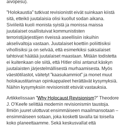
aivopesu).
”Holokaustia” tutkivat revisionistit eivät suinkaan kiistä
sitä, etteikö juutalaisia olisi kuollut sodan aikana.
Siviileitä kuoli monista syistä ja monissa maissa
juutalaiset osallistuivat kommunististen
terroristijärjestöjen riveissä aseellisiin iskuihin
akselivaltoja vastaan. Juutalaiset koettiin poliittisiksi
vihollisiksi ja on selvää, että esimerkiksi saksalaiset
tahtoivat häätää juutalaiset maastaan. Mitään todistetta
ei kuitenkaan ole siitä, että Hitler olisi antanut käskyn
juutalaisten järjestelmällisestä murhaamisesta. Myös
väestötilastot, väitetyt ”kaasukammiot” ja monet muut
holokaustitarinan opinkappaleet herättävät kysymyksiä.
Näihin kysymyksiin revisionistit etsivät vastauksia.
Artikkelissaan ”
Why Holocaust Revisionism
?” Theodore
J. O’Keefe selittää modernin revisionismin taustoja.
Ilmiön juuret ulottuvat ensimmäiseen maailmansotaan –
ensimmäiseen sotaan, joka kosketti tavalla tai toisella
koko planeettaamme. Sekä keskusvallat että