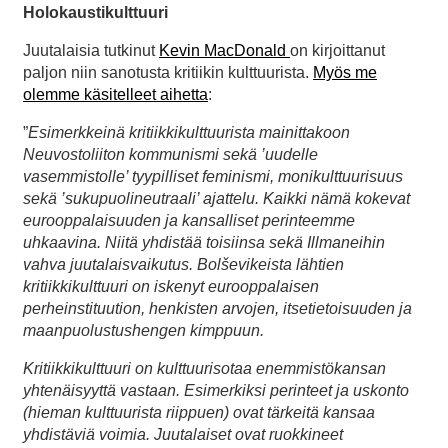
Holokaustikulttuuri
Juutalaisia tutkinut
Kevin MacDonald
on kirjoittanut
paljon niin sanotusta kritiikin kulttuurista.
Myös me
olemme käsitelleet aihetta
:
”
Esimerkkeinä kritiikkikulttuurista mainittakoon
Neuvostoliiton kommunismi sekä ’uudelle
vasemmistolle’ tyypilliset feminismi, monikulttuurisuus
sekä ’sukupuolineutraali’ ajattelu. Kaikki nämä kokevat
eurooppalaisuuden ja kansalliset perinteemme
uhkaavina. Niitä yhdistää toisiinsa sekä Illmaneihin
vahva juutalaisvaikutus. Bolševikeista lähtien
kritiikkikulttuuri on iskenyt eurooppalaisen
perheinstituution, henkisten arvojen, itsetietoisuuden ja
maanpuolustushengen kimppuun.
Kritiikkikulttuuri on kulttuurisotaa enemmistökansan
yhtenäisyyttä vastaan. Esimerkiksi perinteet ja uskonto
(hieman kulttuurista riippuen) ovat tärkeitä kansaa
yhdistäviä voimia. Juutalaiset ovat ruokkineet