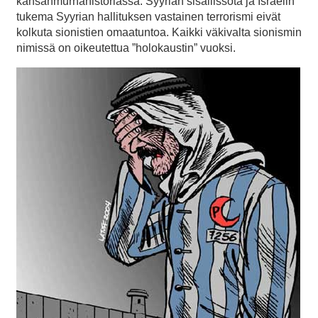
kansanmurhahistoriassa. Syyrian sisällissota ja Israelin
tukema Syyrian hallituksen vastainen terrorismi eivät
kolkuta sionistien omaatuntoa. Kaikki väkivalta sionismin
nimissä on oikeutettua ”holokaustin” vuoksi.