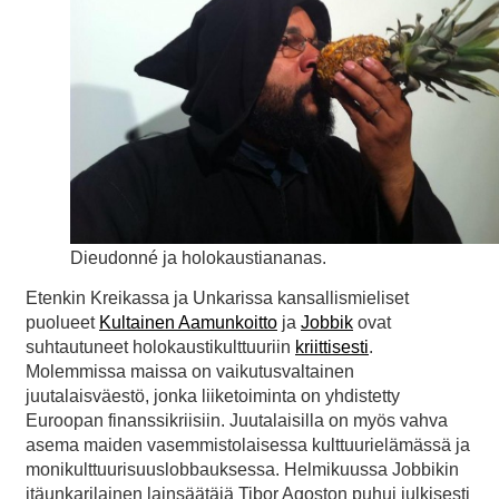
Dieudonné ja holokaustiananas.
Etenkin Kreikassa ja Unkarissa kansallismieliset
puolueet
Kultainen Aamunkoitto
ja
Jobbik
ovat
suhtautuneet holokaustikulttuuriin
kriittisesti
.
Molemmissa maissa on vaikutusvaltainen
juutalaisväestö, jonka liiketoiminta on yhdistetty
Euroopan finanssikriisiin. Juutalaisilla on myös vahva
asema maiden vasemmistolaisessa kulttuurielämässä ja
monikulttuurisuuslobbauksessa. Helmikuussa Jobbikin
itäunkarilainen lainsäätäjä Tibor Agoston puhui julkisesti