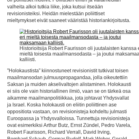
valheita alkoi tutkia liike, joka kutsui itseään
revisionisteiksi. Heidän mielestään poliittiset
mieltymykset eivät saaneet vääristää historiankirjoitusta.
Historioitsija Robert Faurisson oli juutalaisten kanssa 
mieltä toisesta maailmansodasta – ja joutui maksama
kalliisti.
”Holokaustista” kiinnostuneet revisionistit tutkivat toisen
maailmansodan julmuuspropagandaa, jolla oikeutettiin
Saksan ja muiden akselivaltojen alistaminen. Holokausti
ei siis ole vain historiallinen ilmiö, vaan se on tärkeä osa
aikamme maailmanpolitiikkaa, jota johtavat Yhdysvallat
ja Israel. Koska holokausti on eliitin poliittinen ase
oppositiota vastaan, on revisionisteja kohdeltu julmasti
Euroopassa ja Yhdysvalloissa. Tunnettuja revisionisteja
ovat esimerkiksi Arthur Butz, Ernst Zündel, Pedro Varela,
Robert Faurisson, Richard Verrall, David Irving,
Bernhard Schaub, Germar Rudolf, Mark Weber, Gerald