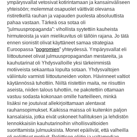
ympärysvallat vetosivat kotirintamaan ja kansainväliseen
yhteisöön; molemmat osapuolet väittivät olevansa
ristiretkellä rauhan ja vapauden puolesta absoluuttista
pahaa vastaan. Tärkeä osa sotaa oli
”julmuuspropaganda”: vihollista syytettiin kauheista
hirmuteoista ja vain mielikuvitus oli tällöin rajana. Jo tätä
ennen sionistit olivat käyttäneet samaa strategiaa
Euroopassa ”
pogromien
” yhteydessä. Ympärysvallat eli
liittoutuneet olivat julmuuspropagandan mestareita, ja
kauhutarinat oli Yhdysvalloille yksi tärkeimmistä
motiiveista sekaantua lopulta sotaan. Yhdysvaltojen
väliintulo varmisti liittoutuneiden voiton. Hävinneet valtiot
käytännössä tuhottiin. Niiltä riistettiin maita, ne riisuttiin
aseista, niiden talous tuhottiin, ne pakotettiin ottamaan
vastuu sodasta kokonaan omille harteilleen, minkä
lisäksi ne joutuivat allekirjoittamaan alentavat
rauhansopimukset. Kaikissa maissa oli kuitenkin paljon
kansalaisia, jotka eivät uskoneet hallituksen ja lehdistön
lennokkaisiin kauhutarinoihin vihollisvaltioiden
suorittamista julmuuksista. Monet epäilivät, että valheilla
oli poliittiset motiivit. Poliittisen eliitin ja valtamedian