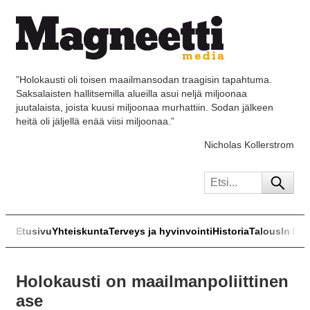
”Holokausti oli toisen maailmansodan traagisin tapahtuma.
Saksalaisten hallitsemilla alueilla asui neljä miljoonaa
juutalaista, joista kuusi miljoonaa murhattiin. Sodan jälkeen
heitä oli jäljellä enää viisi miljoonaa.”
Nicholas Kollerstrom
Etusivu
Yhteiskunta
Terveys ja hyvinvointi
Historia
Talous
In Eng
Holokausti on maailmanpoliittinen
ase