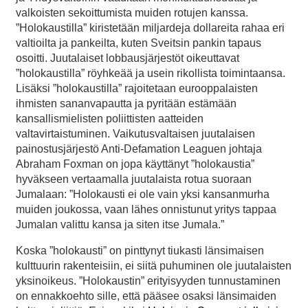
valkoisten sekoittumista muiden rotujen kanssa.
”Holokaustilla” kiristetään miljardeja dollareita rahaa eri
valtioilta ja pankeilta, kuten Sveitsin pankin tapaus
osoitti. Juutalaiset lobbausjärjestöt oikeuttavat
”holokaustilla” röyhkeää ja usein rikollista toimintaansa.
Lisäksi ”holokaustilla” rajoitetaan eurooppalaisten
ihmisten sananvapautta ja pyritään estämään
kansallismielisten poliittisten aatteiden
valtavirtaistuminen. Vaikutusvaltaisen juutalaisen
painostusjärjestö Anti-Defamation Leaguen johtaja
Abraham Foxman on jopa käyttänyt ”holokaustia”
hyväkseen vertaamalla juutalaista rotua suoraan
Jumalaan: ”Holokausti ei ole vain yksi kansanmurha
muiden joukossa, vaan lähes onnistunut yritys tappaa
Jumalan valittu kansa ja siten itse Jumala.”
Koska ”holokausti” on pinttynyt tiukasti länsimaisen
kulttuurin rakenteisiin, ei siitä puhuminen ole juutalaisten
yksinoikeus. ”Holokaustin” erityisyyden tunnustaminen
on ennakkoehto sille, että pääsee osaksi länsimaiden