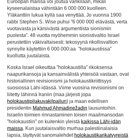
Euroopan maissa voi joutua vankilaan, mikäli
kyseenalaistaa vähintään 6 000 000 kuolleen.
Yläkanttiin lukua kyllä saa venyttää. Jo vuonna 1900
rabbi Stephen S. Wise puhui ”6 000 000 elävästä, verta
vuotavasta ja kärsivästä argumentista sionismin
puolesta”. 48 vuotta myöhemmin sionistivaltio Israel
perustettiin väkivaltaisesti; tekosyynä rikollisvaltion
synnylle käytettiin 6 000 000:aa ”holokaustissa”
kuollutta juutalaista.
Koska Israel oikeuttaa ”holokaustilla” rikoksensa
naapurikansoja ja kansainvälistä yhteisöä vastaan, ovat
historiallinen revisionismi ja holokaustikriittisyys
suosiossa Lähi-idässä. Viime vuosina revisionismi on
liitetty lähinnä Iraniin (maa järjesti jopa
holokaustipilakuvakilpailun
) ja maan edellisen
presidentin
Mahmud Ahmadinežadin
lausuntoihin.
Israelin toimien rinnastaminen toisen maailmansodan
”holokaustiin” on kuitenkin yleistä
kaikissa Lähi-idän
maissa
. Kun juutalaisvaltio murhaa palestiinalaisia
lapsia, täyttyvät sanomalehdet
holokaustikarikatyyreistä