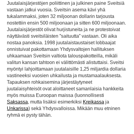
Juutalaisjärjestöjen poliittinen ja julkinen paine Sveitsiä
vastaan jatkui vuosia. Sveitsin asema kävi yhä
tukalammaksi, joten 32 miljoonan dollarin tarjousta
nostettiin ensin 500 miljoonaan ja sitten 600 miljoonaan.
Juutalaisjärjestöt olivat hurjistuneita ja ne protestoivat
näyttävästi sveitsiläisten ”saituutta” vastaan. Oli aika
nostaa panoksia. 1998 juutalaistaustaiset lobbaajat
onnistuivat pakottamaan Yhdysvaltojen hallituksen
uhkaamaan Sveitsin valtiota talouspakotteilla, mikäli
valitun kansan tahtoon ei välittömästi alistuttaisi. Sveitsi
myöntyi lahjoittamaan juutalaisille 1,25 miljardia dollaria
vastineeksi vuosien uhkailusta ja mustamaalauksesta.
Tapauksen rohkaisemina järjestäytyneet
juutalaisyhteisöt ovat aloittaneet samanlaisia hankkeita
myös muissa Euroopan maissa (luonnollisesti
Saksassa
, mutta lisäksi esimerkiksi
Kreikassa
ja
Unkarissa
) sekä Yhdysvalloissa. Mikään muu etninen
ryhmä ei pysty tähän.