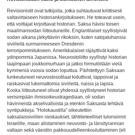
Revisionistit ovat tutkijoita, jotka suhtautuvat kriittisesti
valtavirtaiseen historiankirjoitukseen. He toteavat usein,
että voittajat kirjoittavat historian. Saksa hävisi toisen
maailmansodan liittoutuneille. Englantilaiset syyllistyivät
sodan aikana järkyttäviin rikoksiin, kuten satojatuhansia
siviileitä surmanneeseen Dresdenin
terroripommitukseen. Amerikkalaiset räjäyttivät kaksi
ydinpommia Japanissa. Neuvostoliitto syyllistyi historian
laajimpaan joukkomurhaan ja jatkoi hirmutöitään vielä
kymmeniä vuosia sodan loputtua. Päihitettyyn Saksaan
tunkeutuneet neuvostosotilaat kiduttivat, tappoivat ja
raiskasivat lukemattomia siviileitä, naisia ja lapsia.
Koska liittoutuneet olivat yhdessä syyllistyneet historian
verisimpään ihmisoikeustragediaan, oli sodan
hävinneistä akselivalloista ja etenkin Saksasta tehtävä
syntipukkeja. ”Holokaustilla” oikeutettiin
saksalaissiviilien raiskaukset, tähtitieteelliset tulonsiirrot
Israelille, maan alistaminen neuvosto- ja länsityrannian
valtaan sekä väestön pakkouudelleenkouluttaminen (eli