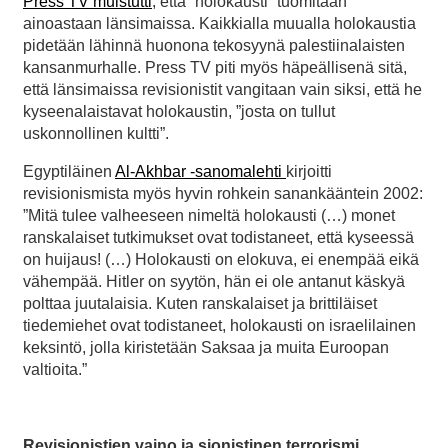
Press TV muistutti
, että ”holokausti” tuomitaan
ainoastaan länsimaissa. Kaikkialla muualla holokaustia
pidetään lähinnä huonona tekosyynä palestiinalaisten
kansanmurhalle. Press TV piti myös häpeällisenä sitä,
että länsimaissa revisionistit vangitaan vain siksi, että he
kyseenalaistavat holokaustin, ”josta on tullut
uskonnollinen kultti”.
Egyptiläinen
Al-Akhbar -sanomalehti
kirjoitti
revisionismista myös hyvin rohkein sanankääntein 2002:
”Mitä tulee valheeseen nimeltä holokausti (…) monet
ranskalaiset tutkimukset ovat todistaneet, että kyseessä
on huijaus! (…) Holokausti on elokuva, ei enempää eikä
vähempää. Hitler on syytön, hän ei ole antanut käskyä
polttaa juutalaisia. Kuten ranskalaiset ja brittiläiset
tiedemiehet ovat todistaneet, holokausti on israelilainen
keksintö, jolla kiristetään Saksaa ja muita Euroopan
valtioita.”
Revisionistien vaino ja sionistinen terrorismi