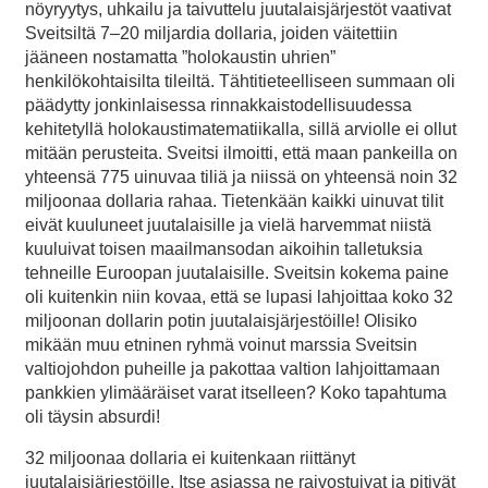
nöyryytys, uhkailu ja taivuttelu juutalaisjärjestöt vaativat
Sveitsiltä 7–20 miljardia dollaria, joiden väitettiin
jääneen nostamatta ”holokaustin uhrien”
henkilökohtaisilta tileiltä. Tähtitieteelliseen summaan oli
päädytty jonkinlaisessa rinnakkaistodellisuudessa
kehitetyllä holokaustimatematiikalla, sillä arviolle ei ollut
mitään perusteita. Sveitsi ilmoitti, että maan pankeilla on
yhteensä 775 uinuvaa tiliä ja niissä on yhteensä noin 32
miljoonaa dollaria rahaa. Tietenkään kaikki uinuvat tilit
eivät kuuluneet juutalaisille ja vielä harvemmat niistä
kuuluivat toisen maailmansodan aikoihin talletuksia
tehneille Euroopan juutalaisille. Sveitsin kokema paine
oli kuitenkin niin kovaa, että se lupasi lahjoittaa koko 32
miljoonan dollarin potin juutalaisjärjestöille! Olisiko
mikään muu etninen ryhmä voinut marssia Sveitsin
valtiojohdon puheille ja pakottaa valtion lahjoittamaan
pankkien ylimääräiset varat itselleen? Koko tapahtuma
oli täysin absurdi!
32 miljoonaa dollaria ei kuitenkaan riittänyt
juutalaisjärjestöille. Itse asiassa ne raivostuivat ja pitivät