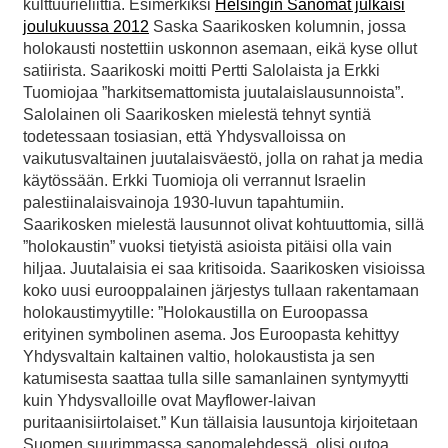
kulttuurieliittiä. Esimerkiksi
Helsingin Sanomat julkaisi
joulukuussa 2012
Saska Saarikosken kolumnin, jossa
holokausti nostettiin uskonnon asemaan, eikä kyse ollut
satiirista. Saarikoski moitti Pertti Salolaista ja Erkki
Tuomiojaa ”harkitsemattomista juutalaislausunnoista”.
Salolainen oli Saarikosken mielestä tehnyt syntiä
todetessaan tosiasian, että Yhdysvalloissa on
vaikutusvaltainen juutalaisväestö, jolla on rahat ja media
käytössään. Erkki Tuomioja oli verrannut Israelin
palestiinalaisvainoja 1930-luvun tapahtumiin.
Saarikosken mielestä lausunnot olivat kohtuuttomia, sillä
”holokaustin” vuoksi tietyistä asioista pitäisi olla vain
hiljaa. Juutalaisia ei saa kritisoida. Saarikosken visioissa
koko uusi eurooppalainen järjestys tullaan rakentamaan
holokaustimyytille: ”Holokaustilla on Euroopassa
erityinen symbolinen asema. Jos Euroopasta kehittyy
Yhdysvaltain kaltainen valtio, holokaustista ja sen
katumisesta saattaa tulla sille samanlainen syntymyytti
kuin Yhdysvalloille ovat Mayflower-laivan
puritaanisiirtolaiset.” Kun tällaisia lausuntoja kirjoitetaan
Suomen suurimmassa sanomalehdessä, olisi outoa