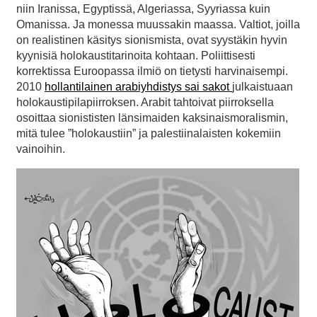
niin Iranissa, Egyptissä, Algeriassa, Syyriassa kuin
Omanissa. Ja monessa muussakin maassa. Valtiot, joilla
on realistinen käsitys sionismista, ovat syystäkin hyvin
kyynisiä holokaustitarinoita kohtaan. Poliittisesti
korrektissa Euroopassa ilmiö on tietysti harvinaisempi.
2010
hollantilainen arabiyhdistys sai sakot
julkaistuaan
holokaustipilapiirroksen. Arabit tahtoivat piirroksella
osoittaa sionististen länsimaiden kaksinaismoralismin,
mitä tulee ”holokaustiin” ja palestiinalaisten kokemiin
vainoihin.