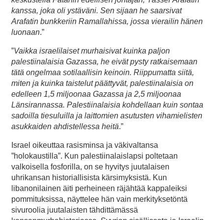
kanssa, joka oli ystäväni. Sen sijaan he saarsivat
Arafatin bunkkeriin Ramallahissa, jossa vierailin hänen
luonaan
.”
”
Vaikka israelilaiset murhaisivat kuinka paljon
palestiinalaisia Gazassa, he eivät pysty ratkaisemaan
tätä ongelmaa sotilaallisin keinoin. Riippumatta siitä,
miten ja kuinka taistelut päättyvät, palestiinalaisia on
edelleen 1,5 miljoonaa Gazassa ja 2,5 miljoonaa
Länsirannassa. Palestiinalaisia kohdellaan kuin sontaa
sadoilla tiesuluilla ja laittomien asutusten vihamielisten
asukkaiden ahdistellessa heitä
.”
Israel oikeuttaa rasisminsa ja väkivaltansa
”holokaustilla”. Kun palestiinalaislapsi poltetaan
valkoisella fosforilla, on se hyvitys juutalaisen
uhrikansan historiallisista kärsimyksistä. Kun
libanonilainen äiti perheineen räjähtää kappaleiksi
pommituksissa, näyttelee hän vain merkityksetöntä
sivuroolia juutalaisten tähdittämässä