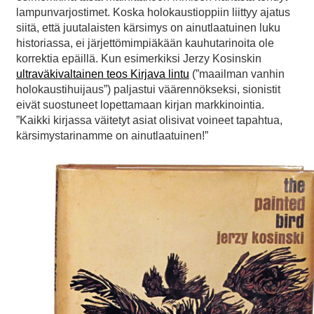
lampunvarjostimet. Koska holokaustioppiin liittyy ajatus
siitä, että juutalaisten kärsimys on ainutlaatuinen luku
historiassa, ei järjettömimpiäkään kauhutarinoita ole
korrektia epäillä. Kun esimerkiksi Jerzy Kosinskin
ultraväkivaltainen teos Kirjava lintu
(”maailman vanhin
holokaustihuijaus”) paljastui väärennökseksi, sionistit
eivät suostuneet lopettamaan kirjan markkinointia.
”Kaikki kirjassa väitetyt asiat olisivat voineet tapahtua,
kärsimystarinamme on ainutlaatuinen!”