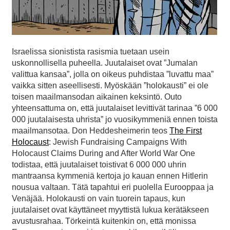
Israelissa sionistista rasismia tuetaan usein
uskonnollisella puheella. Juutalaiset ovat ”Jumalan
valittua kansaa”, jolla on oikeus puhdistaa ”luvattu maa”
vaikka sitten aseellisesti. Myöskään ”holokausti” ei ole
toisen maailmansodan aikainen keksintö. Outo
yhteensattuma on, että juutalaiset levittivät tarinaa ”6 000
000 juutalaisesta uhrista” jo vuosikymmeniä ennen toista
maailmansotaa. Don Heddesheimerin teos
The First
Holocaust
: Jewish Fundraising Campaigns With
Holocaust Claims During and After World War One
todistaa, että juutalaiset toistivat 6 000 000 uhrin
mantraansa kymmeniä kertoja jo kauan ennen Hitlerin
nousua valtaan. Tätä tapahtui eri puolella Eurooppaa ja
Venäjää. Holokausti on vain tuorein tapaus, kun
juutalaiset ovat käyttäneet myyttistä lukua kerätäkseen
avustusrahaa. Törkeintä kuitenkin on, että monissa