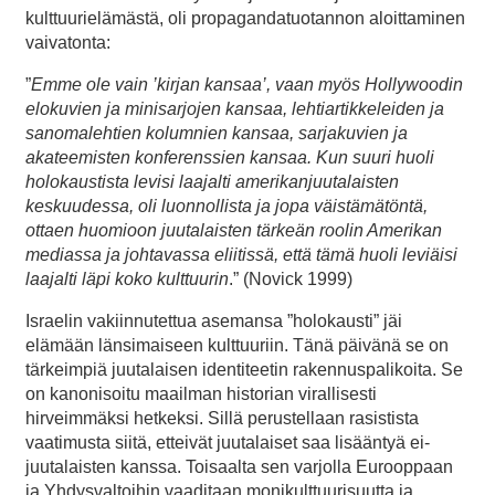
kulttuurielämästä, oli propagandatuotannon aloittaminen
vaivatonta:
”
Emme ole vain ’kirjan kansaa’, vaan myös Hollywoodin
elokuvien ja minisarjojen kansaa, lehtiartikkeleiden ja
sanomalehtien kolumnien kansaa, sarjakuvien ja
akateemisten konferenssien kansaa. Kun suuri huoli
holokaustista levisi laajalti amerikanjuutalaisten
keskuudessa, oli luonnollista ja jopa väistämätöntä,
ottaen huomioon juutalaisten tärkeän roolin Amerikan
mediassa ja johtavassa eliitissä, että tämä huoli leviäisi
laajalti läpi koko kulttuurin
.” (Novick 1999)
Israelin vakiinnutettua asemansa ”holokausti” jäi
elämään länsimaiseen kulttuuriin. Tänä päivänä se on
tärkeimpiä juutalaisen identiteetin rakennuspalikoita. Se
on kanonisoitu maailman historian virallisesti
hirveimmäksi hetkeksi. Sillä perustellaan rasistista
vaatimusta siitä, etteivät juutalaiset saa lisääntyä ei-
juutalaisten kanssa. Toisaalta sen varjolla Eurooppaan
ja Yhdysvaltoihin vaaditaan monikulttuurisuutta ja