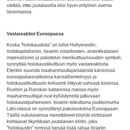
väittää, ettei juutalaisilla olisi hyvin erityinen asema
länsimaissa.
Vastareaktiot Euroopassa
Koska ”holokaustista” on tullut Hollywoodin,
riistokapitalismin, Israelin sotarikosten, amerikkalaisen
imperialismin ja pakotetun monikulttuurisuuden symboli,
synnyttää holokaustikulttuuri myös vastareaktioita.
Etenkin suurista maahanmuuttajamääristä kärsivissä
eurooppalaisvaltioissa kansallismielisyys ja
holokaustikulttuurin kritisointi liittyvät vahvasti toisiinsa.
Ruotsin ja Ranskan kaltaisissa maissa myös
maahanmuuttajat ovat kyllästyneitä jatkuvaan
holokaustipuheeseen. Israelin toteuttama joukkomurha
Lähi-idässä on synnyttänyt pakolaistulvia Eurooppaan.
Täällä sukulaisensa menettäneet köyhät siirtolaiset
kohtaavat ökyrikkaan juutalaisen eliitin, joka
”holokaustin” nimissä lypsää lisää rahaa Israelin