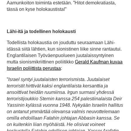
Aamunkoiton toiminta estetään. ”Hitot demokratiasta,
tässä on kyse holokaustista!”
Lähi-itä ja todellinen holokausti
Todellista holokaustia on jouduttu seuraamaan Lähi-
idässä siitä lähtien, kun sionistinen liike sinne rantautui.
Englantilaisen Työväenpuolueen juutalaissyntyinen
mutta sionismikriittinen poliitikko
Gerald Kaufman kuvaa
Israelin poliittista perustaa
:
”
Israel syntyi juutalaisten terrorismista. Juutalaiset
terroristit hirttivät kaksi englantilaista kersanttia ja
ansoittivat heidän ruumiinsa. Irgun surmasi yhdessä
terroristijoukkio Sternin kanssa 254 palestiinalaista Deir
Yassinin kylässä vuonna 1948. Nykyään Israelin hallitus
on antanut ymmärtää olevansa valmis neuvottelemaan
omilla ehdoillaan Fatahin johtajan Abbasin kanssa. Se
on kuitenkin liian myöhäistä. He olisivat voineet
keskustella Fatahin edellisen johtajan, Yasser Arafatin