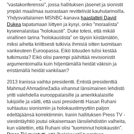
”vastakonferenssi”, jossa hallituksen jäsenet ja sionistit
ympäri maailmaa suorastaan revittelivät kauhutarinoilla.
Yhdysvaltalainen MSNBC-kanava
haastatteli David
Dukea
tapatumaan liittyen ja kysyi, onko ”moraalista”
kyseenalaistaa ”holokausti”. Duke totesi, että mikäli
virallinen tarina ”holokaustista” on täysin kiistämätön,
miksi aihetta kriittisesti tutkivia ihmisiä sitten tuomitaan
vankeuteen Euroopassa. Eikö totuuden tulisi kestää
tutkimusta? Eikö olisi parempi päihittää revisionistit
argumentoimalla kuin hiljentämällä heidät väkisin ja
eristämällä heidät vankilaan?
2013 Iranissa vaihtui presidentti. Entistä presidenttiä
Mahmud Ahmadinežadia vihannut länsimainen lehdistö
yritti valehdella eurooppalaisille ja amerikkalaisille
lukijoille ja väitti, että uusi presidentti Hasan Ruhani
suhtautuu sionismiin ja holokaustimyyttiin paljon
edeltäjäänsä korrektimmin. Iranin hallituksen Press TV -
viestintäyhtiö joutui oikaisemaan länsilehdistön valheita,
kun väitettiin, että Ruhani olisi ”tuominnut holokaustin”.