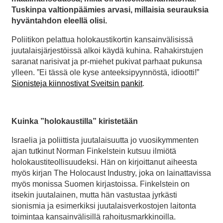
Tuskinpa valtionpäämies arvasi, millaisia seurauksia
hyväntahdon eleellä olisi.
Poliitikon pelattua holokaustikortin kansainvälisissä
juutalaisjärjestöissä alkoi käydä kuhina. Rahakirstujen
saranat narisivat ja pr-miehet pukivat parhaat pukunsa
ylleen. ”Ei tässä ole kyse anteeksipyynnöstä, idiootti!”
Sionisteja kiinnostivat Sveitsin pankit
.
Kuinka ”holokaustilla” kiristetään
Israelia ja poliittista juutalaisuutta jo vuosikymmenten
ajan tutkinut Norman Finkelstein kutsuu ilmiötä
holokaustiteollisuudeksi. Hän on kirjoittanut aiheesta
myös kirjan The Holocaust Industry, joka on lainattavissa
myös monissa Suomen kirjastoissa. Finkelstein on
itsekin juutalainen, mutta hän vastustaa jyrkästi
sionismia ja esimerkiksi juutalaisverkostojen laitonta
toimintaa kansainvälisillä rahoitusmarkkinoilla.