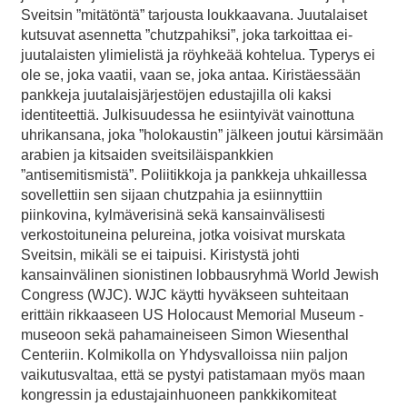
Sveitsin ”mitätöntä” tarjousta loukkaavana. Juutalaiset
kutsuvat asennetta ”chutzpahiksi”, joka tarkoittaa ei-
juutalaisten ylimielistä ja röyhkeää kohtelua. Typerys ei
ole se, joka vaatii, vaan se, joka antaa. Kiristäessään
pankkeja juutalaisjärjestöjen edustajilla oli kaksi
identiteettiä. Julkisuudessa he esiintyivät vainottuna
uhrikansana, joka ”holokaustin” jälkeen joutui kärsimään
arabien ja kitsaiden sveitsiläispankkien
”antisemitismistä”. Poliitikkoja ja pankkeja uhkaillessa
sovellettiin sen sijaan chutzpahia ja esiinnyttiin
piinkovina, kylmäverisinä sekä kansainvälisesti
verkostoituneina pelureina, jotka voisivat murskata
Sveitsin, mikäli se ei taipuisi. Kiristystä johti
kansainvälinen sionistinen lobbausryhmä World Jewish
Congress (WJC). WJC käytti hyväkseen suhteitaan
erittäin rikkaaseen US Holocaust Memorial Museum -
museoon sekä pahamaineiseen Simon Wiesenthal
Centeriin. Kolmikolla on Yhdysvalloissa niin paljon
vaikutusvaltaa, että se pystyi patistamaan myös maan
kongressin ja edustajainhuoneen pankkikomiteat