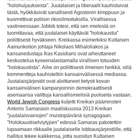
”holohuijauksesta”. Juutalaiset ja liberaalit kauhistuivat
tästä, hyökkäsivät sanallisesti Agostonin kimppuun ja
kuormittivat poliisin rikosilmoituksilla. Virallisessa
vastineessaan Jobbik totesi, että sen mielestä on
tuomittavaa, että juutalaiset käyttävät ”holokaustia”
poliittisesti hyväkseen. Kreikassa esimerkiksi Kultaisen
Aamunkoiton johtaja Nikolaos Mihaloliakos ja
kansanedustaja Ilias Kasidiaris ovat aiheuttaneet
keskustelua kyseenalaistamalla virallisen totuuden
”holokaustista”. Aihe on poliittisesti ilmeisen herkkä, sillä
kommentteja kauhisteltiin kansainvälisessä mediassa.
Juutalaisjärjestöt ovat aloittaneet tietysti kovan
kansainvälisen kampanjoinnin demokraattisesti
asemaansa valittuja kansallismielisiä puolueita vastaan.
World Jewish Congress
kuljetti Kreikan pääminsteri
Antonis Samarasin maaliskuussa 2013 Kreikan
”juutalaisvainojen” muistopäivänä synagogaan.
”Holokaustiselviytyjien” edessä Samaras pakotettiin
lupaamaan rikkaalle juutalaiselle lobbausjärjestölle, että
hallitus tekee kaikkensa, jotta suositun Kultaisen