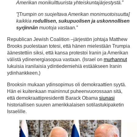
Amerikan monikulttuurista yhteiskuntajärjestystä.”
”[Trumpin on suojeltava Amerikan monimuotoisuutta]
kaikkia
rodullisen, sukupuolisen ja uskonnollisen
syrjinnän
muotoja vastaan.”
Republican Jewish Coalition –järjestön johtaja Matthew
Brooks puolestaan totesi, että hänen mielestään Trumpia
äänestettiin siksi, että kansa protestoi Iranin ja Amerikan
välistä ydinenergiasopua vastaan. (Israel on
murhannut
lukuisia iranilaisia ydintiedemiehiä estääkseen Iranin
ydinhankkeen.)
Brooksin mukaan ydinsopimus oli demokraattien syytä.
Hän ei kuitenkaan maininnut puheenvuorossaan sitä,
että demokraattipresidentti Barack Obama
siunasi
historiallisen suuren amerikkalaisen sotilastukipaketin
Israelille.