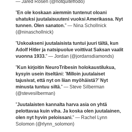
— Jared Rosen (@notquitefrodo)
”
En ole koskaan aiemmin tuntenut oloani
uhatuksi juutalaisuuteni vuoksi Amerikassa. Nyt
tunnen. Olen sanaton.
” — Nina Schollnick
(@ninaschollnick)
”
Uskoakseni juutalaisista tuntui juuri tältä, kun
Adolf Hitler ja natsipuolue voittivat Saksan vaalit
vuonna 1933.
” — Jordan (@jordansdiamonds)
”
Kun kirjoitin NeuroTribesin holokaustilukua,
kysyin usein itseltäni: ’Milloin juutalaiset
tajusivat, että nyt on liian myöhäistä?’ Nyt
minusta tuntuu siltä.
” — Steve Silberman
(@stevesilberman)
”
Juutalaisten kannalta harva asia on yhtä
pelottavaa kuin viha. Ja koska olen juutalainen,
olen nyt hyvin peloissani.
” — Rachel Lynn
Solomon (@rlynn_solomon)