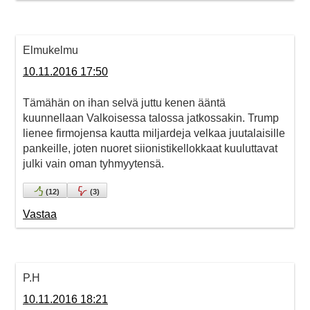
Elmukelmu
10.11.2016 17:50
Tämähän on ihan selvä juttu kenen ääntä
kuunnellaan Valkoisessa talossa jatkossakin. Trump
lienee firmojensa kautta miljardeja velkaa juutalaisille
pankeille, joten nuoret siionistikellokkaat kuuluttavat
julki vain oman tyhmyytensä.
(
12
)
(
3
)
Vastaa
P.H
10.11.2016 18:21