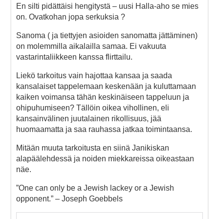
En silti pidättäisi hengitystä – uusi Halla-aho se mies
on. Ovatkohan jopa serkuksia ?
Sanoma ( ja tiettyjen asioiden sanomatta jättäminen)
on molemmilla aikalailla samaa. Ei vakuuta
vastarintaliikkeen kanssa flirttailu.
Liekö tarkoitus vain hajottaa kansaa ja saada
kansalaiset tappelemaan keskenään ja kuluttamaan
kaiken voimansa tähän keskinäiseen tappeluun ja
ohipuhumiseen? Tällöin oikea vihollinen, eli
kansainvälinen juutalainen rikollisuus, jää
huomaamatta ja saa rauhassa jatkaa toimintaansa.
Mitään muuta tarkoitusta en siinä Janikiskan
alapäälehdessä ja noiden miekkareissa oikeastaan
näe.
”One can only be a Jewish lackey or a Jewish
opponent.” – Joseph Goebbels