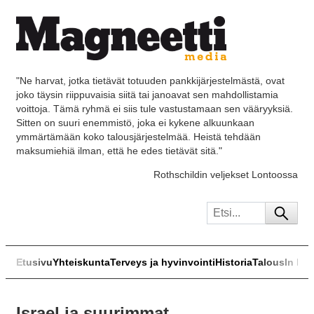
"Ne harvat, jotka tietävät totuuden pankkijärjestelmästä, ovat
joko täysin riippuvaisia siitä tai janoavat sen mahdollistamia
voittoja. Tämä ryhmä ei siis tule vastustamaan sen vääryyksiä.
Sitten on suuri enemmistö, joka ei kykene alkuunkaan
ymmärtämään koko talousjärjestelmää. Heistä tehdään
maksumiehiä ilman, että he edes tietävät sitä."
Rothschildin veljekset Lontoossa
Etusivu
Yhteiskunta
Terveys ja hyvinvointi
Historia
Talous
In Eng
Israel ja suurimmat