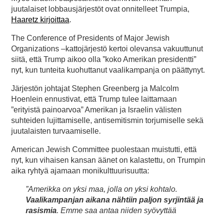
juutalaiset lobbausjärjestöt ovat onnitelleet Trumpia,
Haaretz kirjoittaa
.
The Conference of Presidents of Major Jewish
Organizations –kattojärjestö kertoi olevansa vakuuttunut
siitä, että Trump aikoo olla ”koko Amerikan presidentti”
nyt, kun tunteita kuohuttanut vaalikampanja on päättynyt.
Järjestön johtajat Stephen Greenberg ja Malcolm
Hoenlein ennustivat, että Trump tulee laittamaan
”erityistä painoarvoa” Amerikan ja Israelin välisten
suhteiden lujittamiselle, antisemitismin torjumiselle sekä
juutalaisten turvaamiselle.
American Jewish Committee puolestaan muistutti, että
nyt, kun vihaisen kansan äänet on kalastettu, on Trumpin
aika ryhtyä ajamaan monikulttuurisuutta:
”Amerikka on yksi maa, jolla on yksi kohtalo.
Vaalikampanjan aikana nähtiin paljon syrjintää ja
rasismia
. Emme saa antaa niiden syövyttää