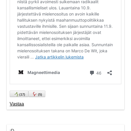
(
17
)
(
5
)
Vastaa
:D