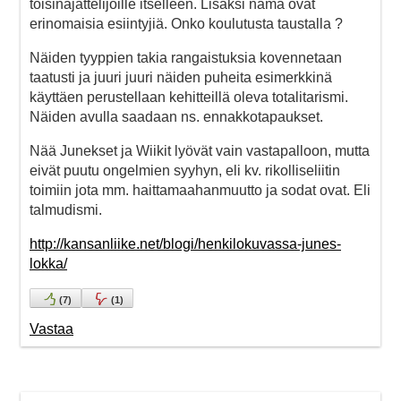
toisinajattelijoille itselleen. Lisäksi nämä ovat
erinomaisia esiintyjiä. Onko koulutusta taustalla ?
Näiden tyyppien takia rangaistuksia kovennetaan
taatusti ja juuri juuri näiden puheita esimerkkinä
käyttäen perustellaan kehitteillä oleva totalitarismi.
Näiden avulla saadaan ns. ennakkotapaukset.
Nää Junekset ja Wiikit lyövät vain vastapalloon, mutta
eivät puutu ongelmien syyhyn, eli kv. rikolliseliitin
toimiin jota mm. haittamaahanmuutto ja sodat ovat. Eli
talmudismi.
http://kansanliike.net/blogi/henkilokuvassa-junes-
lokka/
(
7
)
(
1
)
Vastaa