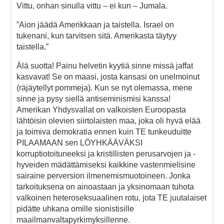
Vittu, onhan sinulla vittu – ei kun – Jumala.
”Aion jäädä Amerikkaan ja taistella. Israel on
tukenani, kun tarvitsen sitä. Amerikasta täytyy
taistella.”
Älä suotta! Painu helvetin kyytiä sinne missä jaffat
kasvavat! Se on maasi, josta kansasi on unelmoinut
(räjäytellyt pommeja). Kun se nyt olemassa, mene
sinne ja pysy siellä antiseminismisi kanssa!
Amerikan Yhdysvallat on valkoisten Euroopasta
lähtöisin olevien siirtolaisten maa, joka oli hyvä elää
ja toimiva demokratia ennen kuin TE tunkeuduitte
PILAAMAAN sen LÖYHKÄÄVÄKSI
korruptiotoituneeksi ja kristillisten perusarvojen ja -
hyveiden mädättämiseksi kaikkine vastenmielisine
sairaine perversion ilmenemismuotoineen. Jonka
tarkoituksena on ainoastaan ja yksinomaan tuhota
valkoinen heteroseksuaalinen rotu, jota TE juutalaiset
pidätte uhkana omille sionistisille
maailmanvaltapyrkimyksillenne.