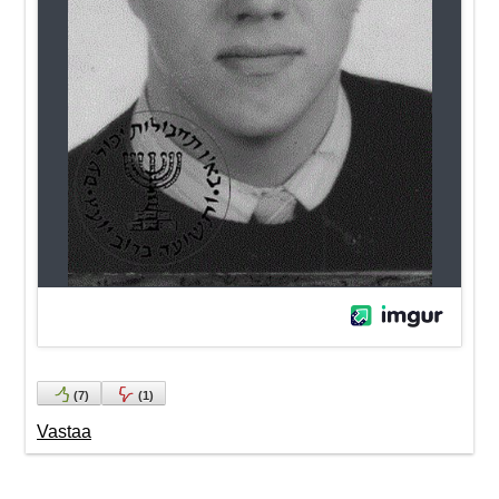
(
7
)
(
1
)
Vastaa