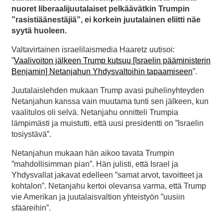
nuoret liberaalijuutalaiset pelkäävätkin Trumpin
”rasistiäänestäjiä”, ei korkein juutalainen eliitti näe
syytä huoleen.
Valtavirtainen israelilaismedia Haaretz uutisoi:
”
Vaalivoiton jälkeen Trump kutsuu [Israelin pääministerin
Benjamin] Netanjahun Yhdysvaltoihin tapaamiseen
”.
Juutalaislehden mukaan Trump avasi puhelinyhteyden
Netanjahun kanssa vain muutama tunti sen jälkeen, kun
vaalitulos oli selvä. Netanjahu onnitteli Trumpia
lämpimästi ja muistutti, että uusi presidentti on ”Israelin
tosiystävä”.
Netanjahun mukaan hän aikoo tavata Trumpin
”mahdollisimman pian”. Hän julisti, että Israel ja
Yhdysvallat jakavat edelleen ”samat arvot, tavoitteet ja
kohtalon”. Netanjahu kertoi olevansa varma, että Trump
vie Amerikan ja juutalaisvaltion yhteistyön ”uusiin
sfääreihin”.