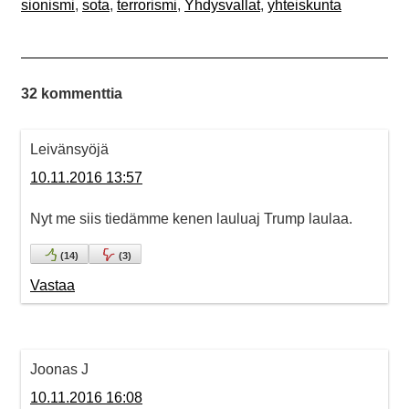
sionismi
,
sota
,
terrorismi
,
Yhdysvallat
,
yhteiskunta
32 kommenttia
Leivänsyöjä
10.11.2016 13:57
Nyt me siis tiedämme kenen lauluaj Trump laulaa.
(
14
)
(
3
)
Vastaa
Joonas J
10.11.2016 16:08