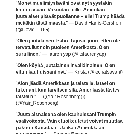
”
Monet muslimiystäväni ovat nyt syystäkin
kauhuissaan. Vakuutan teille: Amerikan
juutalaiset pitävät puolianne – ellei Trump häädä
meitäkin tästä maasta.
” — David Harris-Gershon
(@David_EHG)
”
Olen juutalainen lesbo. Tajusin juuri, etten ole
tervetullut noin puoleen Amerikasta. Olen
surullinen.
” — lauren yap (@itslaurenyap)
”
Olen köyhä juutalainen invalidinainen. Olen
vitun kauhuissani nyt.
” — Krista (@lechatsavant)
”
Aion jäädä Amerikkaan ja taistella. Israel on
tukenani, kun tarvitsen sitä. Amerikasta täytyy
taistella.
” — (((Yair Rosenberg)))
(@Yair_Rosenberg)
”
Juutalaisnaisena olen kauhuissani Trumpin
vaalivoitosta. Vain etuoikeutetut voivat muuttaa
pakoon Kanadaan. Jääkää Amerikkaan