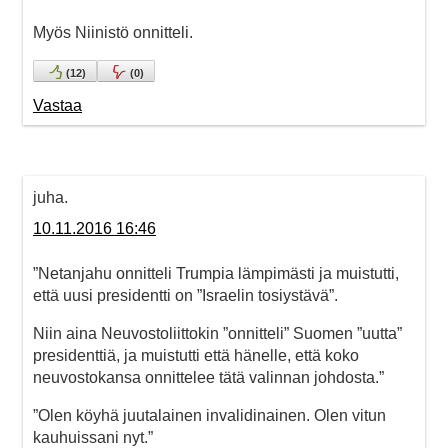
Myös Niinistö onnitteli.
(
12
)
(
0
)
Vastaa
juha.
10.11.2016 16:46
”Netanjahu onnitteli Trumpia lämpimästi ja muistutti,
että uusi presidentti on ”Israelin tosiystävä”.
Niin aina Neuvostoliittokin ”onnitteli” Suomen ”uutta”
presidenttiä, ja muistutti että hänelle, että koko
neuvostokansa onnittelee tätä valinnan johdosta.”
”Olen köyhä juutalainen invalidinainen. Olen vitun
kauhuissani nyt.”