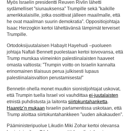
Myös Israelin presidentti Reuven Rivlin lähetti
sydämelliset ”siunauksensa” Trumpille sekä ”kaikille
amerikkalaisille, jotka osoittivat jälleen maailmalle, että
he ovat maailman suurin demokratia”. Oppositiojohtaja
Isaac Herzogkin kertoi lähettävänsä lämpimät terveiset
Trumpille.
Ortodoksijuutalaisen Habayit Hayehudi –puolueen
johtaja Naftali Bennett puolestaan kertoi toivovansa, että
Trump murskaa viimeinkin palestiinalaisten haaveet
omasta valtiosta: ”Trumpin voitto on Israelin kannalta
erinomainen tilaisuus perua julkisesti lupaus
palestiinalaisvaltion perustamisesta!”
Bennetin ohella monet muutkin sionistijohtajat uskovat,
että Trumpin tuella Israel voi vauhdittaa
ei-juutalaisten
etnistä puhdistusta ja laitonta
siirtokuntahanketta
.
Haaretz’n mukaan
Israelin parlamentissa uskotaan, että
Trump aloittaa siirtokuntahankkeen ”uuden aikakauden”.
Pääministeripuolue Likudin Miki Zohar kertoi olevansa