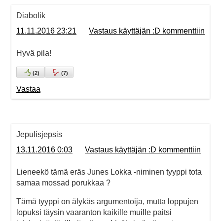
Diabolik
11.11.2016 23:21
Vastaus käyttäjän :D kommenttiin
Hyvä pila!
(
2
)
(
7
)
Vastaa
Jepulisjepsis
13.11.2016 0:03
Vastaus käyttäjän :D kommenttiin
Lieneekö tämä eräs Junes Lokka -niminen tyyppi tota
samaa mossad porukkaa ?
Tämä tyyppi on älykäs argumentoija, mutta loppujen
lopuksi täysin vaaranton kaikille muille paitsi