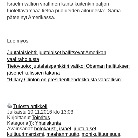
Israelin valtion virallinen kanta kuitenkin paljon
luotettavampaa tietoa puolueiden aitoudesta”. Sama
pätee nyt Amerikassa.
Lue myös:
Juutalaislehti: juutalaiset hallitsevat Amerikan
vaalirahoitusta
Tietovuoto: juutalaispankkiiri valikoi Obaman hallituksen
jäsenet kulissien takana
”Hillary Clinton on presidenttiehdokkaista vaarallisin”
Tulosta artikkeli
Julkaistu
10.11.2016 klo 13:03
Kirjoittanut
Toimitus
Kategoria(t):
Yhteiskunta
Avainsanat:
holokausti
,
israel
,
juutalaiset
,
kulttuurimarxismi
,
maahanmuutto
,
monikulttuurisuus
,