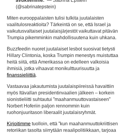
avuksemme.
” — Sabrina Epstein
(@sabrinatepstein)
Miten eurooppalaisten tulisi tulkita juutalaisten
vaalitulosreaktioita? Tärkeintä on se, että Israel ja
vaikutusvaltaiset juutalaisjärjestöt vaikuttavat pitävän
Trumpia pikemminkin mahdollisuutena kuin uhkana.
Buzzfeedin nuoret juutalaiset lesbot suosivat tietysti
Hillary Clintonia, koska Trumpin menestys muistuttaa
heitä siitä, että Amerikassa on edelleen valkoisia
ihmisiä, jotka vihaavat monikulttuurisuutta ja
finanssieliittiä
.
Vastaavaa jakautumista juutalaispiireissä havaittiin
myös Itävallan presidentinvaalien jälkeen – korkein
sionistieliitti suhtautui ”maahanmuuttovastaiseen”
Norbert Hoferiin paljon rennommin kuin
ruohonjuuritason liberaalit juutalaisryhmät.
Kirjoitimme
tuolloin, että ”kun maahanmuuttokriittisen
retoriikan tasolta siirrytään reaalipolitiikkaan, tarjoaa