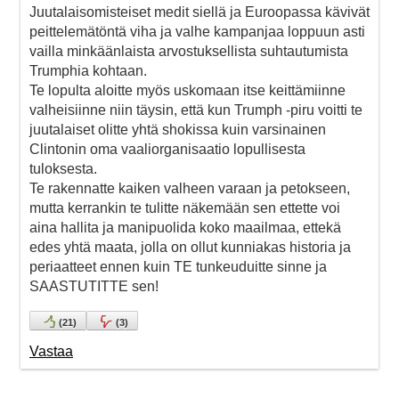
Juutalaisomisteiset medit siellä ja Euroopassa kävivät
peittelemätöntä viha ja valhe kampanjaa loppuun asti
vailla minkäänlaista arvostuksellista suhtautumista
Trumphia kohtaan.
Te lopulta aloitte myös uskomaan itse keittämiinne
valheisiinne niin täysin, että kun Trumph -piru voitti te
juutalaiset olitte yhtä shokissa kuin varsinainen
Clintonin oma vaaliorganisaatio lopullisesta
tuloksesta.
Te rakennatte kaiken valheen varaan ja petokseen,
mutta kerrankin te tulitte näkemään sen ettette voi
aina hallita ja manipuolida koko maailmaa, ettekä
edes yhtä maata, jolla on ollut kunniakas historia ja
periaatteet ennen kuin TE tunkeuduitte sinne ja
SAASTUTITTE sen!
(
21
)
(
3
)
Vastaa