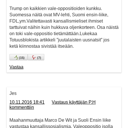
Trump on kaikkien vale-oppositioiden kunkku.
Suomessa näitä ovat MV-lehti, Suomi ensin-liike,
FDL,ym.Valitettavasti kansallismieliset ihmiset
tarttuivat näihin kuin hukkuva oljenkorteen. Osa näistä
on toki vale-oppositio tietämättään.Lukekaa
Totuusblokista artikkeli ”juutalaisten uusnatsit” jos
ketä kiinnostaa sivistää itseään.
(
15
)
(
7
)
Vastaa
Jes
10.11.2016 18:41
Vastaus käyttäjän P.H
kommenttiin
Maahanmuuttaja Marco De Wit ja Suoli Ensin liike
vastustaa kansallissosialismia. Valeoppositio isolla