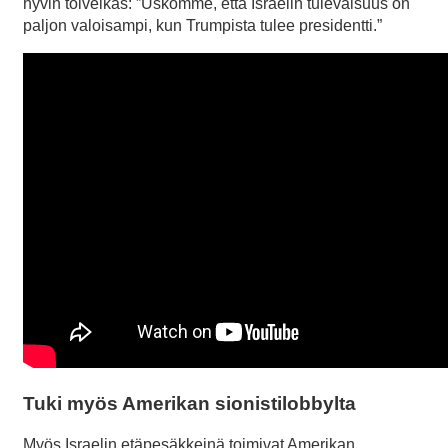
hyvin toiveikas: ”Uskomme, että Israelin tulevaisuus on
paljon valoisampi, kun Trumpista tulee presidentti.”
Tuki myös Amerikan sionistilobbylta
Myös Israelin etäpesäkkeinä toimivat Amerikan