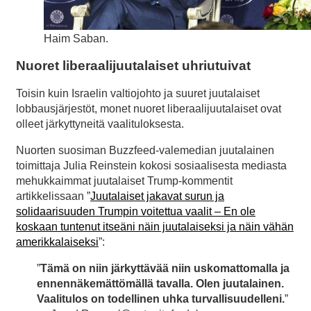
Haim Saban.
Nuoret liberaalijuutalaiset uhriutuivat
Toisin kuin Israelin valtiojohto ja suuret juutalaiset
lobbausjärjestöt, monet nuoret liberaalijuutalaiset ovat
olleet järkyttyneitä vaalituloksesta.
Nuorten suosiman Buzzfeed-valemedian juutalainen
toimittaja Julia Reinstein kokosi sosiaalisesta mediasta
mehukkaimmat juutalaiset Trump-kommentit
artikkelissaan ”
Juutalaiset jakavat surun ja
solidaarisuuden Trumpin voitettua vaalit – En ole
koskaan tuntenut itseäni näin juutalaiseksi ja näin vähän
amerikkalaiseksi
”:
”
Tämä on niin järkyttävää niin uskomattomalla ja
ennennäkemättömällä tavalla. Olen juutalainen.
Vaalitulos on todellinen uhka turvallisuudelleni.
”