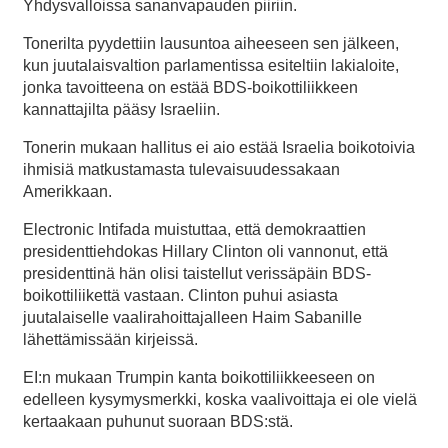
Yhdysvalloissa sananvapauden piiriin.
Tonerilta pyydettiin lausuntoa aiheeseen sen jälkeen,
kun juutalaisvaltion parlamentissa esiteltiin lakialoite,
jonka tavoitteena on estää BDS-boikottiliikkeen
kannattajilta pääsy Israeliin.
Tonerin mukaan hallitus ei aio estää Israelia boikotoivia
ihmisiä matkustamasta tulevaisuudessakaan
Amerikkaan.
Electronic Intifada muistuttaa, että demokraattien
presidenttiehdokas Hillary Clinton oli vannonut, että
presidenttinä hän olisi taistellut verissäpäin BDS-
boikottiliikettä vastaan. Clinton puhui asiasta
juutalaiselle vaalirahoittajalleen Haim Sabanille
lähettämissään kirjeissä.
EI:n mukaan Trumpin kanta boikottiliikkeeseen on
edelleen kysymysmerkki, koska vaalivoittaja ei ole vielä
kertaakaan puhunut suoraan BDS:stä.