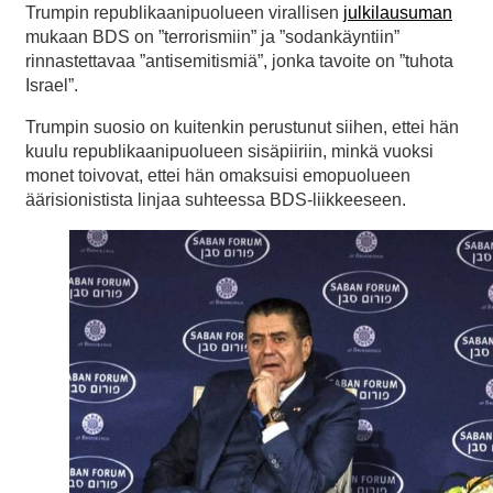
Trumpin republikaanipuolueen virallisen
julkilausuman
mukaan BDS on ”terrorismiin” ja ”sodankäyntiin”
rinnastettavaa ”antisemitismiä”, jonka tavoite on ”tuhota
Israel”.
Trumpin suosio on kuitenkin perustunut siihen, ettei hän
kuulu republikaanipuolueen sisäpiiriin, minkä vuoksi
monet toivovat, ettei hän omaksuisi emopuolueen
äärisionistista linjaa suhteessa BDS-liikkeeseen.