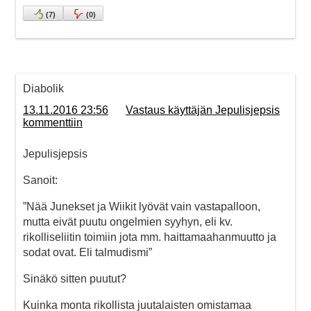
(
7
)
(
0
)
Diabolik
13.11.2016 23:56
Vastaus käyttäjän Jepulisjepsis
kommenttiin
Jepulisjepsis
Sanoit:
”Nää Junekset ja Wiikit lyövät vain vastapalloon,
mutta eivät puutu ongelmien syyhyn, eli kv.
rikolliseliitin toimiin jota mm. haittamaahanmuutto ja
sodat ovat. Eli talmudismi”
Sinäkö sitten puutut?
Kuinka monta rikollista juutalaisten omistamaa