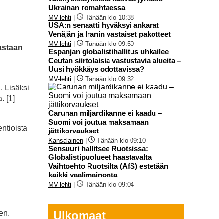
Ukrainan romahtaessa
MV-lehti
|
Tänään klo 10:38
USA:n senaatti hyväksyi ankarat
Venäjän ja Iranin vastaiset pakotteet
MV-lehti
|
Tänään klo 09:50
astaan
Espanjan globalistihallitus uhkailee
Ceutan siirtolaisia vastustavia alueita –
Uusi hyökkäys odottavissa?
MV-lehti
|
Tänään klo 09:32
. Lisäksi
. [1]
Carunan miljardikanne ei kaadu –
Suomi voi joutua maksamaan
ntioista
jättikorvaukset
Kansalainen
|
Tänään klo 09:10
Sensuuri hallitsee Ruotsissa:
Globalistipuolueet haastavalta
Vaihtoehto Ruotsilta (AfS) estetään
kaikki vaalimainonta
MV-lehti
|
Tänään klo 09:04
en.
Ulkomaat