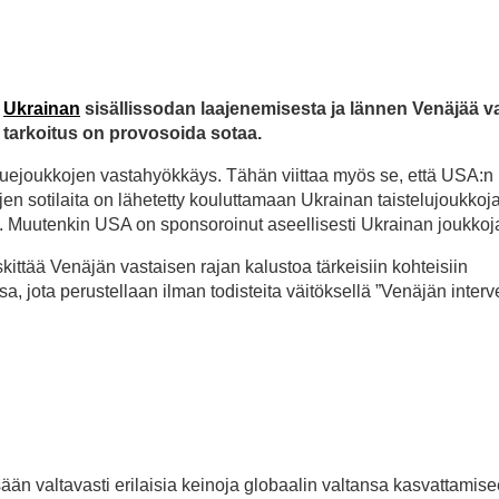
a
Ukrainan
sisällissodan laajenemisesta ja lännen Venäjää v
 tarkoitus on provosoida sotaa.
luejoukkojen vastahyökkäys. Tähän viittaa myös se, että USA:n
sotilaita on lähetetty kouluttamaan Ukrainan taistelujoukkoja
. Muutenkin USA on sponsoroinut aseellisesti Ukrainan joukkoja
ittää Venäjän vastaisen rajan kalustoa tärkeisiin kohteisiin
jota perustellaan ilman todisteita väitöksellä ”Venäjän interve
össään valtavasti erilaisia keinoja globaalin valtansa kasvattamise