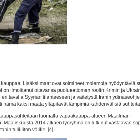
sti kauppaa. Lisäksi maat ovat solmineet molempia hyödyntäviä s
el on ilmoittanut ottavansa puolueettoman roolin Krimin ja Ukrai
n eri tavalla Syyrian tilanteeseen ja väitetystä Iranin ydinaseohj
ilti nämä kaksi maata ylläpitävät lämpimiä kahdenvälisiä suhteita.
tää kauppasuhteitaan luomalla vapaakauppa-alueen Maailman
. Maaliskuusta 2014 alkaen työryhmä on tutkinut vastaavan s
n tulliliiton välille. [4]