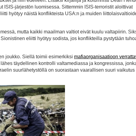
kset ja niin edelleen. Lisäksi kirjailija ja kolumnisti Dean Hen
ISIS-järjestön luomisessa. Sittemmin ISIS-terroristit aloittivat
itti hyötyy näistä konflikteista USA:n ja muiden liittolaisvaltioi
timessä, mutta kaikki maailman valtiot eivät kuulu valtapiirin. Siksi
. Sionistinen eliitti hyötyy sodista, jos konflikteilla pystytään tu
en joukko. Siellä toimii esimerkiksi
mafiaorganisaatioon verratta
sa lähes täydellinen kontrolli valtamediassa ja kongressissa, jonk
sraelin suurlähetystöllä on suorastaan vaarallisen suuri vaikutus