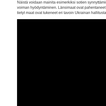
Näistä voidaan mainita esimerkiksi sotien synnyttämi
voiman hyödyntäminen. Länsimaat ovat pahentaneet U
tietyt maat ovat tukeneet eri tavoin Ukrainan hallitust