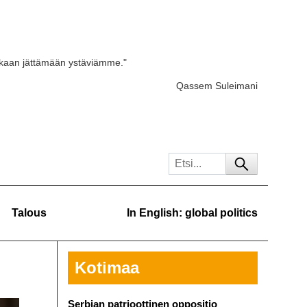
skaan jättämään ystäviämme."
Qassem Suleimani
Talous
In English: global politics
Kotimaa
Serbian patrioottinen oppositio