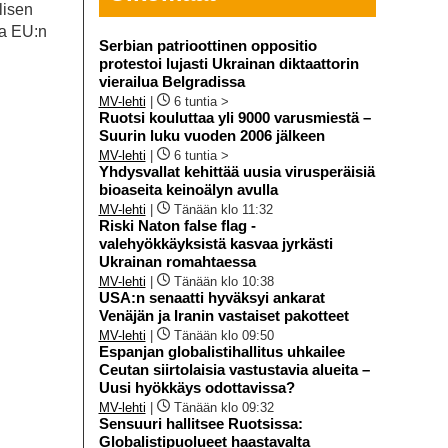
lisen
ja EU:n
Serbian patrioottinen oppositio
protestoi lujasti Ukrainan diktaattorin
vierailua Belgradissa
MV-lehti
|
6 tuntia >
Ruotsi kouluttaa yli 9000 varusmiestä –
Suurin luku vuoden 2006 jälkeen
MV-lehti
|
6 tuntia >
Yhdysvallat kehittää uusia virusperäisiä
bioaseita keinoälyn avulla
MV-lehti
|
Tänään klo 11:32
Riski Naton false flag -
valehyökkäyksistä kasvaa jyrkästi
Ukrainan romahtaessa
MV-lehti
|
Tänään klo 10:38
USA:n senaatti hyväksyi ankarat
Venäjän ja Iranin vastaiset pakotteet
MV-lehti
|
Tänään klo 09:50
Espanjan globalistihallitus uhkailee
Ceutan siirtolaisia vastustavia alueita –
Uusi hyökkäys odottavissa?
MV-lehti
|
Tänään klo 09:32
Sensuuri hallitsee Ruotsissa:
Globalistipuolueet haastavalta