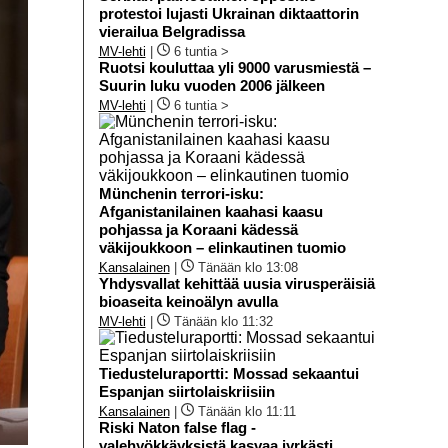
protestoi lujasti Ukrainan diktaattorin
vierailua Belgradissa
MV-lehti
|
6 tuntia >
Ruotsi kouluttaa yli 9000 varusmiestä –
Suurin luku vuoden 2006 jälkeen
MV-lehti
|
6 tuntia >
Münchenin terrori-isku:
Afganistanilainen kaahasi kaasu
pohjassa ja Koraani kädessä
väkijoukkoon – elinkautinen tuomio
Kansalainen
|
Tänään klo 13:08
Yhdysvallat kehittää uusia virusperäisiä
bioaseita keinoälyn avulla
MV-lehti
|
Tänään klo 11:32
Tiedusteluraportti: Mossad sekaantui
Espanjan siirtolaiskriisiin
Kansalainen
|
Tänään klo 11:11
Riski Naton false flag -
valehyökkäyksistä kasvaa jyrkästi