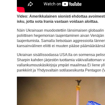
Video:
Amerikkalainen sionisti ehdottaa avoimesti 
isku, jotta sota Irania vastaan voidaan aloittaa.
Näin Ukrainaan muodostettiin länsimaisen globaalin eli
poliittisen hegemonian laajentaminen aivan Venäjän ra
laajentumista. Samalla lietsotaan aggressioita lännen
kansainvälinen eliitti ei muuten pääse päämääräänsä
Ukrainan sisällissodassa USA:lla on sormensa peliss
Sharpin kahden järjestön tuottamia väkivallattoman v
vallankumouskäsikirjoja ympäri maailmaa Ei liene yllät
pankkiirit ja Yhdysvaltain sotilasesikunta Pentagon (