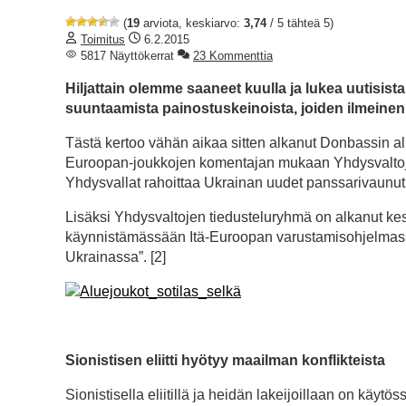
(
19
arviota, keskiarvo:
3,74
/ 5 tähteä 5)
Toimitus
6.2.2015
5817 Näyttökerrat
23 Kommenttia
Hiljattain olemme saaneet kuulla ja lukea uutisist
suuntaamista painostuskeinoista, joiden ilmeinen
Tästä kertoo vähän aikaa sitten alkanut Donbassin a
Euroopan-joukkojen komentajan mukaan Yhdysvaltojen 
Yhdysvallat rahoittaa Ukrainan uudet panssarivaunut
Lisäksi Yhdysvaltojen tiedusteluryhmä on alkanut kesk
käynnistämässään Itä-Euroopan varustamisohjelmassa, 
Ukrainassa”. [2]
Sionistisen eliitti hyötyy maailman konflikteista
Sionistisella eliitillä ja heidän lakeijoillaan on käyt