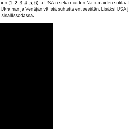
nen (
1
,
2
,
3
,
4
,
5
,
6
) ja USA:n sekä muiden Nato-maiden sotilaal
krainan ja Venäjän välisiä suhteita entisestään. Lisäksi USA 
a sisällissodassa.