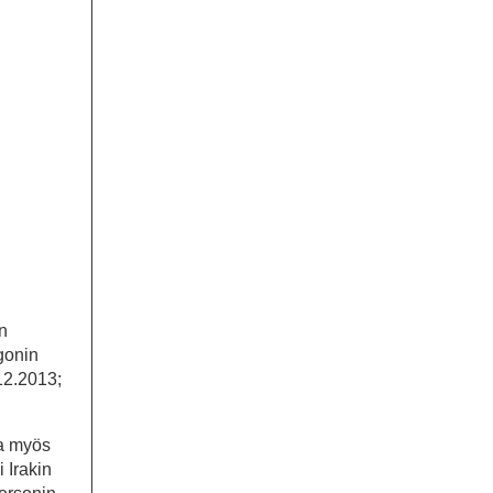
n
gonin
12.2013;
sa myös
 Irakin