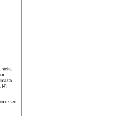
uhteita
nan
elmasta
 [4]
opimuksen