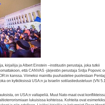
kirjailija ja Albert Einstein –instituutin perustaja, joka tutkii
 Huomattakoon, että CANVAS -järjestön perustaja Srdja Popovic o
R:in kanssa. Viimeksi mainittu puuhastelee puolestaan Penta
a on kytköksissä USA:n ja Israelin sotilastiedusteluun (VN 5.
auksista, on USA:n valtapeliä. Muut Nato-maat ovat konflikteis
tioterrorismiaan lukuisissa kohteissa. Kohteita ovat esimerkiksi