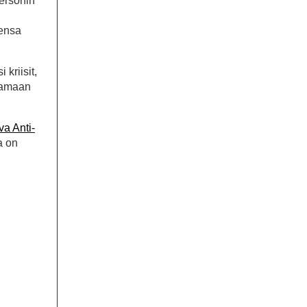
dersonin
densa
 kriisit,
hoamaan
va Anti-
a on