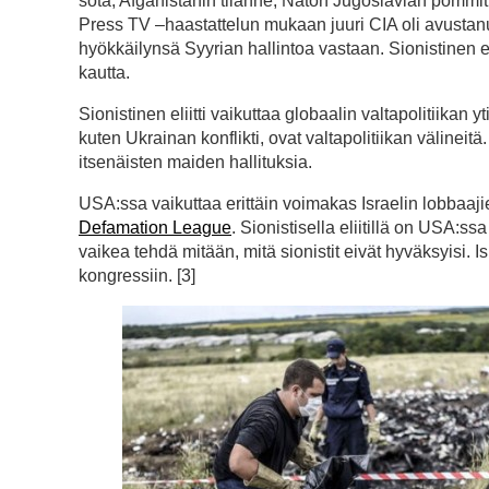
sota, Afganistanin tilanne, Naton Jugoslavian pommitu
Press TV –haastattelun mukaan juuri CIA oli avustanut 
hyökkäilynsä Syyrian hallintoa vastaan. Sionistinen eli
kautta.
Sionistinen eliitti vaikuttaa globaalin valtapolitiikan y
kuten Ukrainan konflikti, ovat valtapolitiikan välineitä
itsenäisten maiden hallituksia.
USA:ssa vaikuttaa erittäin voimakas Israelin lobbaaji
Defamation League
. Sionistisella eliitillä on USA:s
vaikea tehdä mitään, mitä sionistit eivät hyväksyisi. I
kongressiin. [3]