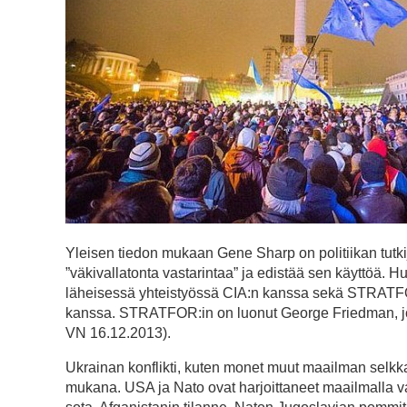
Yleisen tiedon mukaan Gene Sharp on politiikan tutkija, 
”väkivallatonta vastarintaa” ja edistää sen käyttöä.
läheisessä yhteistyössä CIA:n kanssa sekä STRATFO
kanssa. STRATFOR:in on luonut George Friedman, jok
VN 16.12.2013).
Ukrainan konflikti, kuten monet muut maailman selkk
mukana. USA ja Nato ovat harjoittaneet maailmalla val