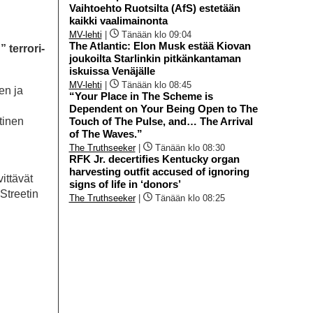
Vaihtoehto Ruotsilta (AfS) estetään
kaikki vaalimainonta
MV-lehti
|
Tänään klo 09:04
The Atlantic: Elon Musk estää Kiovan
 terrori-
joukoilta Starlinkin pitkänkantaman
iskuissa Venäjälle
MV-lehti
|
Tänään klo 08:45
en ja
“Your Place in The Scheme is
Dependent on Your Being Open to The
tinen
Touch of The Pulse, and… The Arrival
of The Waves.”
The Truthseeker
|
Tänään klo 08:30
RFK Jr. decertifies Kentucky organ
harvesting outfit accused of ignoring
ittävät
signs of life in ‘donors’
Streetin
The Truthseeker
|
Tänään klo 08:25