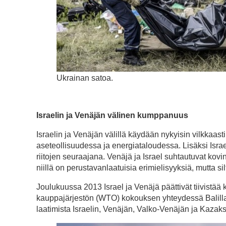
Ukrainan satoa.
Israelin ja Venäjän välinen kumppanuus
Israelin ja Venäjän välillä käydään nykyisin vilkkaa
aseteollisuudessa ja energiataloudessa. Lisäksi Isra
riitojen seuraajana. Venäjä ja Israel suhtautuvat kovi
niillä on perustavanlaatuisia erimielisyyksiä, mutta s
Joulukuussa 2013 Israel ja Venäjä päättivät tiivis
kauppajärjestön (WTO) kokouksen yhteydessä Balilla
laatimista Israelin, Venäjän, Valko-Venäjän ja Kazakstani