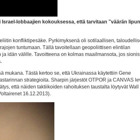
Israel-lobbaajien kokouksessa, että tarvitaan ”väärän lipun”
itin konfliktipesäke. Pyrkimyksenä oli sotilaallisen, taloudellis
jojen tuntumaan. Tällä tavoitellaan geopoliittisen elintilan
 ja idän välille. Tavoitteena on kolmas maailmansota, jos sionis
.
ä mukana. Tästä kertoo se, että Ukrainassa käytettiin Gene
astarinnan strategioita. Sharpin järjestöt OTPOR ja CANVAS lev
ys, että näiden taktiikoiden rahoituksen taustalta löytyvät Wall 
Voltairenet 16.12.2013).