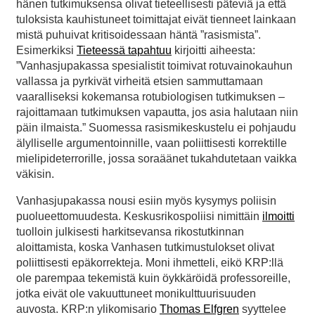
hänen tutkimuksensa olivat tieteellisesti päteviä ja että
tuloksista kauhistuneet toimittajat eivät tienneet lainkaan
mistä puhuivat kritisoidessaan häntä ”rasismista”.
Esimerkiksi
Tieteessä tapahtuu
kirjoitti aiheesta:
”Vanhasjupakassa spesialistit toimivat rotuvainokauhun
vallassa ja pyrkivät virheitä etsien sammuttamaan
vaaralliseksi kokemansa rotubiologisen tutkimuksen –
rajoittamaan tutkimuksen vapautta, jos asia halutaan niin
päin ilmaista.” Suomessa rasismikeskustelu ei pohjaudu
älylliselle argumentoinnille, vaan poliittisesti korrektille
mielipideterrorille, jossa soraäänet tukahdutetaan vaikka
väkisin.
Vanhasjupakassa nousi esiin myös kysymys poliisin
puolueettomuudesta. Keskusrikospoliisi nimittäin
ilmoitti
tuolloin julkisesti harkitsevansa rikostutkinnan
aloittamista, koska Vanhasen tutkimustulokset olivat
poliittisesti epäkorrekteja. Moni ihmetteli, eikö KRP:llä
ole parempaa tekemistä kuin öykkäröidä professoreille,
jotka eivät ole vakuuttuneet monikulttuurisuuden
auvosta. KRP:n ylikomisario
Thomas Elfgren
syyttelee