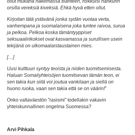
ollut mukana näkemässä tilanteen, roikkuisi nahkurin
orsilla vereksiä kiveksiä. Ehkä hyvä etten ollut.
Kirjoitan tätä ystävänä jonka sydän vuotaa verta,
vanhempana ja suomalaisena joka tuntee raivoa, surua
ja pelkoa. Pelkoa koska tämäntyyppiset
seksuaalirikokset ovat kasvamassa ja surullisen usein
tekijänä on ulkomaalaistaustainen mies.
[…]
Uusi kulttuuri syntyy teoista ja niiden tuomitsemisesta.
Haluan Somaliyhteisöjen tuomitsevan tämän teon, ei
sen takia kun siitä voi joutua vankilaan ja siellä on
huono ruoka, vaan sen takia että se on väärin!
”
Onko valtaväestön ”rasismi” todellakin vakavin
yhteiskunnallinen ongelma Suomessa?
Arvi Pihkala