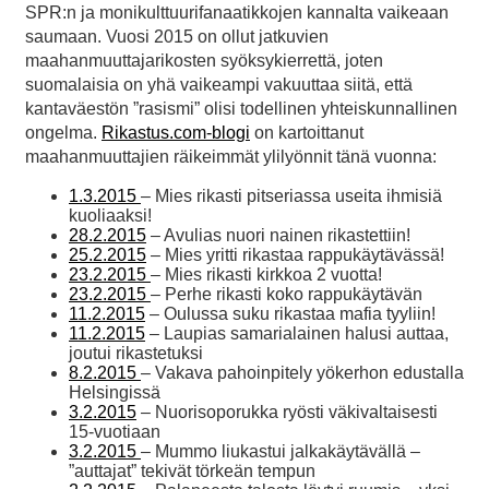
SPR:n ja monikulttuurifanaatikkojen kannalta vaikeaan
saumaan. Vuosi 2015 on ollut jatkuvien
maahanmuuttajarikosten syöksykierrettä, joten
suomalaisia on yhä vaikeampi vakuuttaa siitä, että
kantaväestön ”rasismi” olisi todellinen yhteiskunnallinen
ongelma.
Rikastus.com-blogi
on kartoittanut
maahanmuuttajien räikeimmät ylilyönnit tänä vuonna:
1.3.2015
– Mies rikasti pitseriassa useita ihmisiä
kuoliaaksi!
28.2.2015
– Avulias nuori nainen rikastettiin!
25.2.2015
– Mies yritti rikastaa rappukäytävässä!
23.2.2015
– Mies rikasti kirkkoa 2 vuotta!
23.2.2015
– Perhe rikasti koko rappukäytävän
11.2.2015
– Oulussa suku rikastaa mafia tyyliin!
11.2.2015
– Laupias samarialainen halusi auttaa,
joutui rikastetuksi
8.2.2015
– Vakava pahoinpitely yökerhon edustalla
Helsingissä
3.2.2015
– Nuorisoporukka ryösti väkivaltaisesti
15-vuotiaan
3.2.2015
– Mummo liukastui jalkakäytävällä –
”auttajat” tekivät törkeän tempun