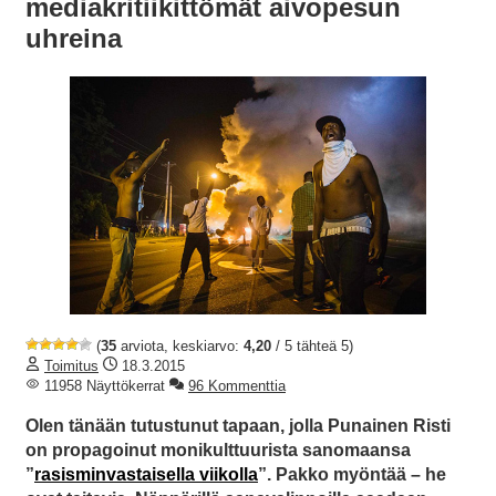
mediakritiikittömät aivopesun
uhreina
(
35
arviota, keskiarvo:
4,20
/ 5 tähteä 5)
Toimitus
18.3.2015
11958 Näyttökerrat
96 Kommenttia
Olen tänään tutustunut tapaan, jolla Punainen Risti
on propagoinut monikulttuurista sanomaansa
”
rasisminvastaisella viikolla
”. Pakko myöntää – he