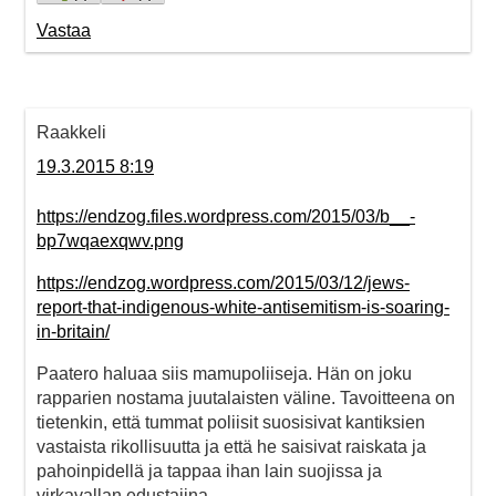
Vastaa
Raakkeli
19.3.2015 8:19
https://endzog.files.wordpress.com/2015/03/b__-
bp7wqaexqwv.png
https://endzog.wordpress.com/2015/03/12/jews-
report-that-indigenous-white-antisemitism-is-soaring-
in-britain/
Paatero haluaa siis mamupoliiseja. Hän on joku
rapparien nostama juutalaisten väline. Tavoitteena on
tietenkin, että tummat poliisit suosisivat kantiksien
vastaista rikollisuutta ja että he saisivat raiskata ja
pahoinpidellä ja tappaa ihan lain suojissa ja
virkavallan edustajina.