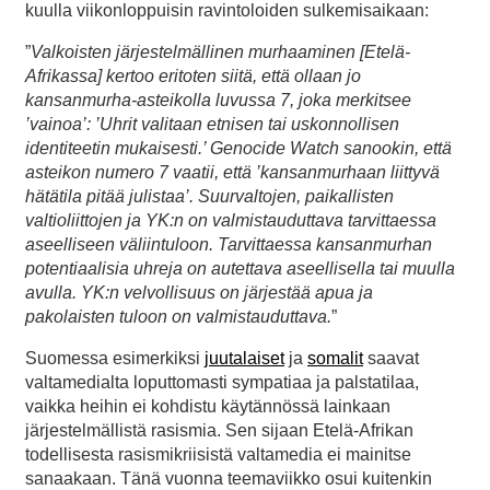
kuulla viikonloppuisin ravintoloiden sulkemisaikaan:
”
Valkoisten järjestelmällinen murhaaminen [Etelä-
Afrikassa] kertoo eritoten siitä, että ollaan jo
kansanmurha-asteikolla luvussa 7, joka merkitsee
’vainoa’: ’Uhrit valitaan etnisen tai uskonnollisen
identiteetin mukaisesti.’ Genocide Watch sanookin, että
asteikon numero 7 vaatii, että ’kansanmurhaan liittyvä
hätätila pitää julistaa’. Suurvaltojen, paikallisten
valtioliittojen ja YK:n on valmistauduttava tarvittaessa
aseelliseen väliintuloon. Tarvittaessa kansanmurhan
potentiaalisia uhreja on autettava aseellisella tai muulla
avulla. YK:n velvollisuus on järjestää apua ja
pakolaisten tuloon on valmistauduttava.
”
Suomessa esimerkiksi
juutalaiset
ja
somalit
saavat
valtamedialta loputtomasti sympatiaa ja palstatilaa,
vaikka heihin ei kohdistu käytännössä lainkaan
järjestelmällistä rasismia. Sen sijaan Etelä-Afrikan
todellisesta rasismikriisistä valtamedia ei mainitse
sanaakaan. Tänä vuonna teemaviikko osui kuitenkin