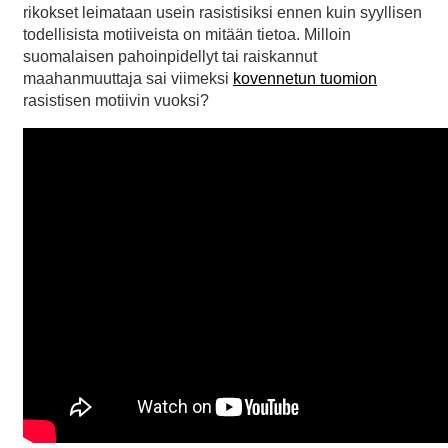
rikokset leimataan usein rasistisiksi ennen kuin syyllisen
todellisista motiiveista on mitään tietoa. Milloin
suomalaisen pahoinpidellyt tai raiskannut
maahanmuuttaja sai viimeksi
kovennetun tuomion
rasistisen motiivin vuoksi?