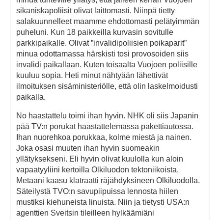
sikaniskapoliisit olivat laittomasti. Niinpä tietty
salakuunnelleet maamme ehdottomasti pelätyimmän
puheluni. Kun 18 paikkeilla kurvasin sovitulle
parkkipaikalle. Olivat ”invalidipoliisien poikaparit”
minua odottamassa härskisti tosi provosoiden siis
invalidi paikallaan. Kuten toisaalta Vuojoen poliisille
kuuluu sopia. Heti minut nähtyään lähettivät
ilmoituksen sisäministeriölle, että olin laskelmoidusti
paikalla.
No haastattelu toimi ihan hyvin. NHK oli siis Japanin
pää TV:n porukat haastattelemassa pakettiautossa.
Ihan nuorehkoa porukkaa, kolme miestä ja nainen.
Joka osasi muuten ihan hyvin suomeakin
yllätyksekseni. Eli hyvin olivat kuulolla kun aloin
vapaatyyliini kertoilla Olkiluodon tektoniikoista.
Metaani kaasu klatraatti räjähdyksineen Olkiluodolla.
Säteilystä TVO:n savupiipuissa lennosta hiilen
mustiksi kiehuneista linuista. Niin ja tietysti USA:n
agenttien Sveitsin tileilleen hylkäämiäni