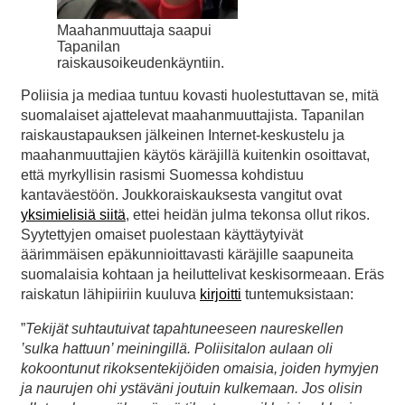
Maahanmuuttaja saapui
Tapanilan
raiskausoikeudenkäyntiin.
Poliisia ja mediaa tuntuu kovasti huolestuttavan se, mitä
suomalaiset ajattelevat maahanmuuttajista. Tapanilan
raiskaustapauksen jälkeinen Internet-keskustelu ja
maahanmuuttajien käytös käräjillä kuitenkin osoittavat,
että myrkyllisin rasismi Suomessa kohdistuu
kantaväestöön. Joukkoraiskauksesta vangitut ovat
yksimielisiä siitä
, ettei heidän julma tekonsa ollut rikos.
Syytettyjen omaiset puolestaan käyttäytyivät
äärimmäisen epäkunnioittavasti käräjille saapuneita
suomalaisia kohtaan ja heiluttelivat keskisormeaan. Eräs
raiskatun lähipiiriin kuuluva
kirjoitti
tuntemuksistaan:
”
Tekijät suhtautuivat tapahtuneeseen naureskellen
’sulka hattuun’ meiningillä. Poliisitalon aulaan oli
kokoontunut rikoksentekijöiden omaisia, joiden hymyjen
ja naurujen ohi ystäväni joutuin kulkemaan. Jos olisin