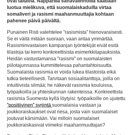
ovat taitavia. Näppärillä sanavalinnoilla saadaan
luotua mielikuva, että suomalaiskaduilla virtaa
somaliveri ja rasismi maahanmuuttajia kohtaan
pahenee päivä päivältä.
Punainen Risti valehtelee ”rasismista” hienovaraisesti.
Se ei väitä mitään suoraan, vaan antaa ymmärtää.
Rasisminvastaisen kampanjan työntekijät eivät esitä
tilastoja tai kerro konkreettisista esimerkkitapauksista.
Heidän vastustamansa ”rasismi” on suomalaisten
piilotajunnassa kummittelevaa pahantahtoisuutta.
Suomalaista rasismia ei voida lukea tilastoista eikä
tutkia tieteellisesti. Tarvitaan sosiaalitanttoja, joilla on
intuitiivista silmää; he näkevät rasismia kouluissa,
työpaikoilla ja yhteiskunnan rakenteissa. Konkreettista
rasismia Suomesta kyllä löytyisi: työpaikoille on ujutettu
”positiivinen” syrjintä
suomalaisia vastaan ja
joukkoraiskaukset ovat riesa, josta vain suomalaiset
joutuvat kärsimään. Vai milloin suomalaiset
joukkoraiskasivat viimeksi maahanmuuttajan?