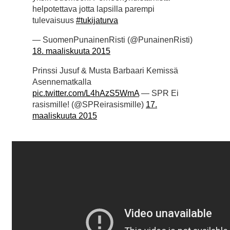
helpotettava jotta lapsilla parempi
tulevaisuus
#tukijaturva
— SuomenPunainenRisti (@PunainenRisti)
18. maaliskuuta 2015
Prinssi Jusuf & Musta Barbaari Kemissä
Asennematkalla
pic.twitter.com/L4hAzS5WmA
— SPR Ei
rasismille! (@SPReirasismille)
17.
maaliskuuta 2015