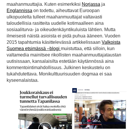
maahanmuuttajia. Kuten esimerkiksi
Norjassa
ja
Englannissa
on todettu, aiheuttavat Euroopan
ulkopuolelta tulleet maahanmuuttajat valtavasti
taloudellisia rasitteita uudelle kotimaalleen aina
sosiaaliturva- ja oikeudenkäyntikuluista lähtien. Mutta
ilmeisesti näistä asioista ei pidä puhua ääneen. Vuoden
2015 tapahtumia käsittelevässä artikkelissaan
Valkoista
Suomea etsimässä –blogi
muistuttaa, että silloin, kun
valtamedia mainitsee rikollisten maahanmuuttajataustan
uutisissaan, kansalaisilta estetään käytännössä aina
kommentointimahdollisuus. Julkinen keskustelu on
tukahdutettava. Monikulttuurisuuden dogmaa ei saa
kyseenalaistaa.