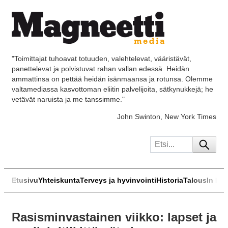
"Toimittajat tuhoavat totuuden, valehtelevat, vääristävät,
panettelevat ja polvistuvat rahan vallan edessä. Heidän
ammattinsa on pettää heidän isänmaansa ja rotunsa. Olemme
valtamediassa kasvottoman eliitin palvelijoita, sätkynukkejä; he
vetävät naruista ja me tanssimme."
John Swinton, New York Times
Etusivu
Yhteiskunta
Terveys ja hyvinvointi
Historia
Talous
In Eng
Rasisminvastainen viikko: lapset ja