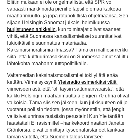
Eliitin mukaan ei ole ongelmallista, että SPR voi
vapaasti markkinoida pienille lapsille omaa karkeaa
maahanmuutto- ja jopa rotupoliittista ohjelmaansa. Sen
sijaan Helsingin Sanomat julkaisi helmikuussa
hurjistuneen artikkelin
, kun toimittajat olivat saaneet
vihiä, että Suomessa kansallismieliset suunnittelivat
lukioikäisille suunnattua materiaalia.
Kaksinaismoralismia ilmassa? Tämä on malliesimerkki
siitä, että kulttuurimasokismi on Suomessa ainut sallittu
lähtökohta maahanmuuttopolitiikalle.
Valtamedian kaksinaismoralismi ei toki yllätä enää
ketään. Viime syksynä
Yleisradio esimerkiksi väitti
viimeiseen asti, että ”oli täysin sattumanvaraista”, että
kaikki Helsingin maahanmuuttajajengien 70 uhria olivat
valkoisia. Tämä siis sen jälkeen, kun julkisuuteen oli jo
vuotanut poliisin tiedote, jossa myönnettiin, että jengit
valitsivat uhrinsa rasistisin perustein! Kun Yle tänään
haastatteli Ei rasismille! –hankekoordinaattori Janette
Grönforsia, eivät toimittaja kyseenalaistaneet lainkaan
tämän väitettä, että Suomen talous tarvitsee