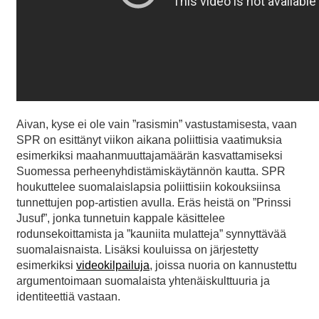
Aivan, kyse ei ole vain ”rasismin” vastustamisesta, vaan
SPR on esittänyt viikon aikana poliittisia vaatimuksia
esimerkiksi maahanmuuttajamäärän kasvattamiseksi
Suomessa perheenyhdistämiskäytännön kautta. SPR
houkuttelee suomalaislapsia poliittisiin kokouksiinsa
tunnettujen pop-artistien avulla. Eräs heistä on ”Prinssi
Jusuf”, jonka tunnetuin kappale käsittelee
rodunsekoittamista ja ”kauniita mulatteja” synnyttävää
suomalaisnaista. Lisäksi kouluissa on järjestetty
esimerkiksi
videokilpailuja
, joissa nuoria on kannustettu
argumentoimaan suomalaista yhtenäiskulttuuria ja
identiteettiä vastaan.