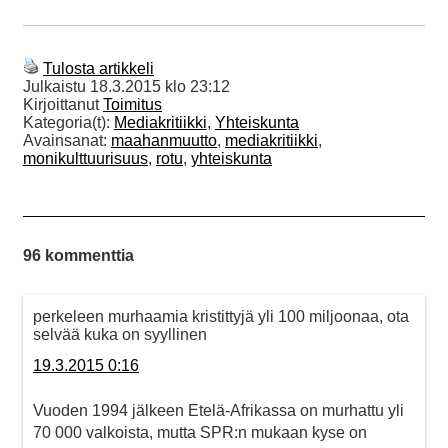
Tulosta artikkeli
Julkaistu
18.3.2015 klo 23:12
Kirjoittanut
Toimitus
Kategoria(t):
Mediakritiikki
,
Yhteiskunta
Avainsanat:
maahanmuutto
,
mediakritiikki
,
monikulttuurisuus
,
rotu
,
yhteiskunta
96 kommenttia
perkeleen murhaamia kristittyjä yli 100 miljoonaa, ota
selvää kuka on syyllinen
19.3.2015 0:16
Vuoden 1994 jälkeen Etelä-Afrikassa on murhattu yli
70 000 valkoista, mutta SPR:n mukaan kyse on