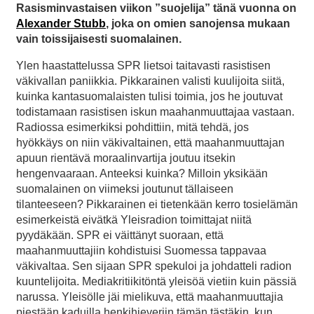
Rasisminvastaisen viikon ”suojelija” tänä vuonna on
Alexander Stubb
, joka on omien sanojensa mukaan
vain toissijaisesti suomalainen.
Ylen haastattelussa SPR lietsoi taitavasti rasistisen
väkivallan paniikkia. Pikkarainen valisti kuulijoita siitä,
kuinka kantasuomalaisten tulisi toimia, jos he joutuvat
todistamaan rasistisen iskun maahanmuuttajaa vastaan.
Radiossa esimerkiksi pohdittiin, mitä tehdä, jos
hyökkäys on niin väkivaltainen, että maahanmuuttajan
apuun rientävä moraalinvartija joutuu itsekin
hengenvaaraan. Anteeksi kuinka? Milloin yksikään
suomalainen on viimeksi joutunut tällaiseen
tilanteeseen? Pikkarainen ei tietenkään kerro tosielämän
esimerkeistä eivätkä Yleisradion toimittajat niitä
pyydäkään. SPR ei väittänyt suoraan, että
maahanmuuttajiin kohdistuisi Suomessa tappavaa
väkivaltaa. Sen sijaan SPR spekuloi ja johdatteli radion
kuuntelijoita. Mediakritiikitöntä yleisöä vietiin kuin pässiä
narussa. Yleisölle jäi mielikuva, että maahanmuuttajia
piestään kaduilla henkihieveriin tämän tästäkin, kun