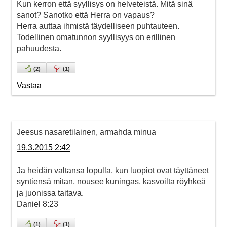
Kun kerron että syyllisys on helveteistä. Mitä sinä
sanot? Sanotko että Herra on vapaus?
Herra auttaa ihmistä täydelliseen puhtauteen.
Todellinen omatunnon syyllisyys on erillinen
pahuudesta.
(
2
)
(
1
)
Vastaa
Jeesus nasaretilainen, armahda minua
19.3.2015 2:42
Ja heidän valtansa lopulla, kun luopiot ovat täyttäneet
syntiensä mitan, nousee kuningas, kasvoilta röyhkeä
ja juonissa taitava.
Daniel 8:23
(
1
)
(
1
)