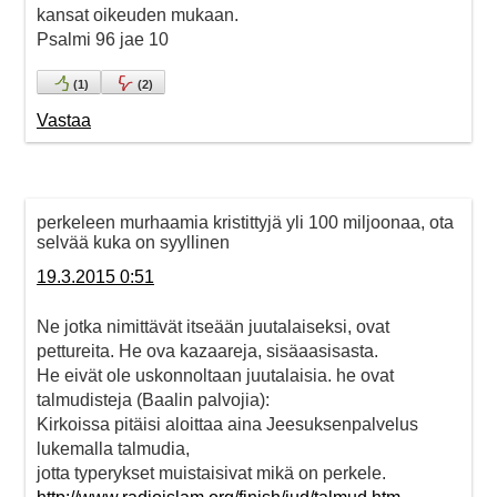
kansat oikeuden mukaan.
Psalmi 96 jae 10
(
1
)
(
2
)
Vastaa
perkeleen murhaamia kristittyjä yli 100 miljoonaa, ota
selvää kuka on syyllinen
19.3.2015 0:51
Ne jotka nimittävät itseään juutalaiseksi, ovat
pettureita. He ova kazaareja, sisäaasisasta.
He eivät ole uskonnoltaan juutalaisia. he ovat
talmudisteja (Baalin palvojia):
Kirkoissa pitäisi aloittaa aina Jeesuksenpalvelus
lukemalla talmudia,
jotta typerykset muistaisivat mikä on perkele.