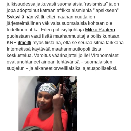
julkisuudessa jatkuvasti suomalaisia ”rasismista” ja on
jopa adoptoinut katraan afrikkalaismiehiä ”lapsikseen”.
Syksyllä hän väitti
, ettei maahanmuuttajien
järjestelmällinen väkivalta suomalaisia kohtaan ole
todellinen uhka. Eilen poliisiylijohtaja
Mikko Paatero
puolestaan vaati lisää maahanmuuttajia poliisikuntaan.
KRP
ilmoitti
myös tiistaina, että se seuraa silmä tarkkana
Internetissä käytävää maahanmuuttopoliittista
keskustelua. Varoitus väärinajattelijoille! Viranomaiset
ovat unohtaneet ainoan tehtävänsä – suomalaisten
suojelun – ja alkaneet orwellilaisiksi ajatuspoliiseiksi.