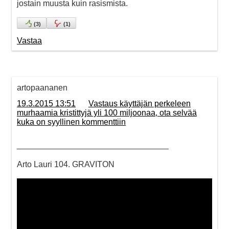
jostain muusta kuin rasismista.
(
3
)
(
1
)
Vastaa
artopaananen
19.3.2015 13:51
Vastaus käyttäjän perkeleen
murhaamia kristittyjä yli 100 miljoonaa, ota selvää
kuka on syyllinen kommenttiin
_________________________________
Arto Lauri 104. GRAVITON