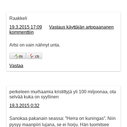
Raakkeli
19.3.2015 17:09
Vastaus käyttäjän artopaananen
kommenttiin
Artsi on vain nähnyt unta.
(
5
)
(
3
)
Vastaa
perkeleen murhaamia kristittyjä yli 100 miljoonaa, ota
selvää kuka on syyllinen
19.3.2015 0:32
Sanokaa pakanain seassa: ”Herra on kuningas”. Niin
pysyy maanpiiri lujana, se ei horju. Hän tuomitsee