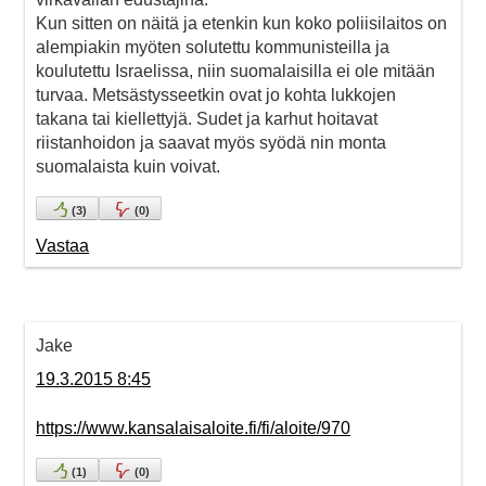
Kun sitten on näitä ja etenkin kun koko poliisilaitos on
alempiakin myöten solutettu kommunisteilla ja
koulutettu Israelissa, niin suomalaisilla ei ole mitään
turvaa. Metsästysseetkin ovat jo kohta lukkojen
takana tai kiellettyjä. Sudet ja karhut hoitavat
riistanhoidon ja saavat myös syödä nin monta
suomalaista kuin voivat.
(
3
)
(
0
)
Vastaa
Jake
19.3.2015 8:45
https://www.kansalaisaloite.fi/fi/aloite/970
(
1
)
(
0
)