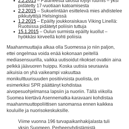
2.2.2015
– Palaneesta talosta löytyi ruumis – yksi
pidätetty 17-vuotiaan katoamisesta
2.2.2015
– Sukuelintään esittelevä mies ahdistelee
pikkutyttöjä Helsingissä
1.2.2015
– Epäilty joukkoraiskaus Viking Linellä:
Ruotsissa pidätetyt poliisin tuttuja
15.1.2015
– Oulun surmista epäilty kuollut –
hyökkäsi kirveellä kohti poliisia
Maahanmuuttajia alkaa olla Suomessa jo niin paljon,
ettei ongelmaa voida enää kokonaan peitellä
mediasensuurilla, vaikka uutisoidut rikokset ovatkin aina
pelkkä jäävuoren huippu. Koska uutisia seuraavia
aikuisia on yhä vaikeampi vakuuttaa
monikulttuurisuuden positiivisista puolista, on
esimerkiksi SPR päättänyt kohdistaa
aivopesuohjelmansa lapsiin ja nuoriin. Tällä viikolla
Suomea kiertävä Asennematka-karavaani kohdistaa
maahanmuuttopoliittisen sanomansa ennen kaikkea
kouluille ja nuorisokeskuksille.
Viime vuonna 196 turvapaikanhakijalasta tuli
yksin Suomeen. Perheenyhdistämistä