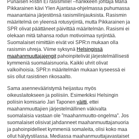
Punaisen Ristin Ei rasismille! –hankkeen johtaja Maria
Pikkarainen kävi Ylen Ajantasa-ohjelmassa puhumassa
maanantaina järjestönsä rasismilinjauksista. Rasismin
määritelmä on yleensä rotusyrjintä, mutta Pikkarainen ja
SPR olivat päättäneet päivittää määritelmän. Rasismi ei
olekaan mitä tahansa rodun motivoimaa syrjintää.
Suomalaiset nimittäin eivät voi SPR:n mukaan olla
rasismin uhreja. Viime syksynä
Helsingissä
maahanmuuttajajengit
pahoinpitelivät järjestelmällisesti
kymmeniä suomalaisnuoria. Kaikki uhrit olivat
valkoihoisia. SPR:n määritelmän mukaan kyseessä ei
siis ollut rasistinen rikosaalto.
Sama asennevääristymä heijastuu myös
oikeuslaitokseen ja poliisiin. Esimerkiksi Helsingin
poliisin komisario Jari Taponen
väitti
, ettei
maahanmuuttajien järjestelmällinen väkivalta
suomalaisia vastaan ole ”maahanmuutto-ongelma”. Jos
suomalaiset olisivat jahdanneet maahanmuuttajanuoria
ja pahoinpidelleet kymmeniä somaleita, olisi koko maa
ollut hälytystilassa. Mediassa maahanmuuttajavastaiset