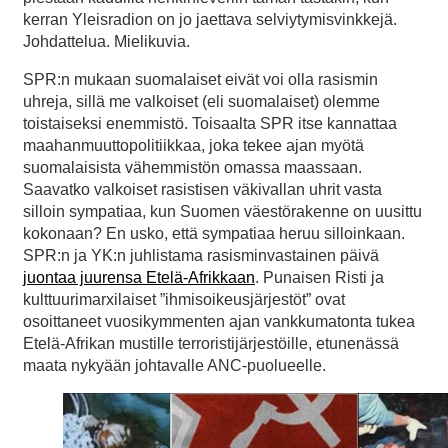
kerran Yleisradion on jo jaettava selviytymisvinkkejä.
Johdattelua. Mielikuvia.
SPR:n mukaan suomalaiset eivät voi olla rasismin
uhreja, sillä me valkoiset (eli suomalaiset) olemme
toistaiseksi enemmistö. Toisaalta SPR itse kannattaa
maahanmuuttopolitiikkaa, joka tekee ajan myötä
suomalaisista vähemmistön omassa maassaan.
Saavatko valkoiset rasistisen väkivallan uhrit vasta
silloin sympatiaa, kun Suomen väestörakenne on uusittu
kokonaan? En usko, että sympatiaa heruu silloinkaan.
SPR:n ja YK:n juhlistama rasisminvastainen päivä
juontaa juurensa Etelä-Afrikkaan
. Punaisen Risti ja
kulttuurimarxilaiset ”ihmisoikeusjärjestöt” ovat
osoittaneet vuosikymmenten ajan vankkumatonta tukea
Etelä-Afrikan mustille terroristijärjestöille, etunenässä
maata nykyään johtavalle ANC-puolueelle.