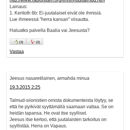
http://www.radioislam.org/finish/jud/talmud.htm
Lainaus:
1. Keritoth 6b: Ei-juutalaiset eivät ole ihmisiä.
Lue ihmeessä ”herra kansan” viisautta.
Haluatko palvella Baalia vai Jeesusta?
(
3
)
(
2
)
Vastaa
Jeesus nasaretilainen, armahda minua
19.3.2015 2:25
Talmud-siionistien omista dokumenteista löytyy, se
että he pyrkivät syyttämällä saamaan valtaa. Se on
heidän tapansa. He ovat itse syylliset.
Jeesus itse kertoo, että juutalaisten tarkoitus on
syyllistää. Herra on Vapaus.