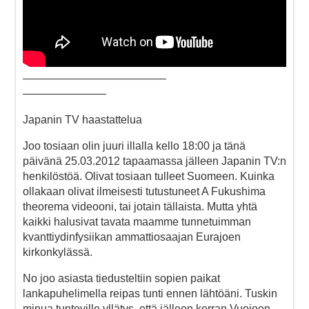
—————————————
———————–
Japanin TV haastattelua
Joo tosiaan olin juuri illalla kello 18:00 ja tänä
päivänä 25.03.2012 tapaamassa jälleen Japanin TV:n
henkilöstöä. Olivat tosiaan tulleet Suomeen. Kuinka
ollakaan olivat ilmeisesti tutustuneet A Fukushima
theorema videooni, tai jotain tällaista. Mutta yhtä
kaikki halusivat tavata maamme tunnetuimman
kvanttiydinfysiikan ammattiosaajan Eurajoen
kirkonkylässä.
No joo asiasta tiedusteltiin sopien paikat
lankapuhelimella reipas tunti ennen lähtöäni. Tuskin
minua tunteville yllätys, että jälleen kerran Vuojoen