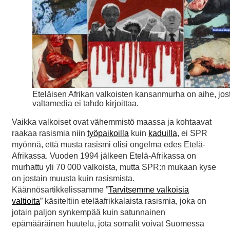
Eteläisen Afrikan valkoisten kansanmurha on aihe, jos
valtamedia ei tahdo kirjoittaa.
Vaikka valkoiset ovat vähemmistö maassa ja kohtaavat
raakaa rasismia niin
työpaikoilla
kuin
kaduilla
, ei SPR
myönnä, että musta rasismi olisi ongelma edes Etelä-
Afrikassa. Vuoden 1994 jälkeen Etelä-Afrikassa on
murhattu yli 70 000 valkoista, mutta SPR:n mukaan kyse
on jostain muusta kuin rasismista.
Käännösartikkelissamme ”
Tarvitsemme valkoisia
valtioita
” käsiteltiin eteläafrikkalaista rasismia, joka on
jotain paljon synkempää kuin satunnainen
epämääräinen huutelu, jota somalit voivat Suomessa