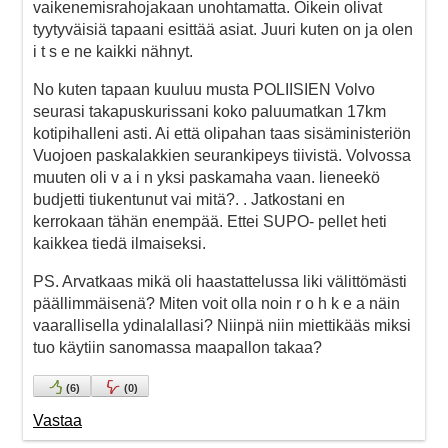
vaikenemisrahojakaan unohtamatta. Oikein olivat
tyytyväisiä tapaani esittää asiat. Juuri kuten on ja olen
i t s e ne kaikki nähnyt.
No kuten tapaan kuuluu musta POLIISIEN Volvo
seurasi takapuskurissani koko paluumatkan 17km
kotipihalleni asti. Ai että olipahan taas sisäministeriön
Vuojoen paskalakkien seurankipeys tiivistä. Volvossa
muuten oli v a i n yksi paskamaha vaan. lieneekö
budjetti tiukentunut vai mitä?. . Jatkostani en
kerrokaan tähän enempää. Ettei SUPO- pellet heti
kaikkea tiedä ilmaiseksi.
PS. Arvatkaas mikä oli haastattelussa liki välittömästi
päällimmäisenä? Miten voit olla noin r o h k e a näin
vaarallisella ydinalallasi? Niinpä niin miettikääs miksi
tuo käytiin sanomassa maapallon takaa?
(
6
)
(
0
)
Vastaa