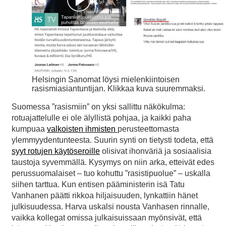
Helsingin Sanomat löysi mielenkiintoisen
rasismiasiantuntijan. Klikkaa kuva suuremmaksi.
Suomessa ”rasismiin” on yksi sallittu näkökulma:
rotuajattelulle ei ole älyllistä pohjaa, ja kaikki paha
kumpuaa
valkoisten ihmisten
perusteettomasta
ylemmyydentunteesta. Suurin synti on tietysti todeta, että
syyt rotujen käytöseroille
olisivat ihonväriä ja sosiaalisia
taustoja syvemmällä. Kysymys on niin arka, etteivät edes
perussuomalaiset – tuo kohuttu ”rasistipuolue” – uskalla
siihen tarttua. Kun entisen pääministerin isä Tatu
Vanhanen päätti rikkoa hiljaisuuden, lynkattiin hänet
julkisuudessa. Harva uskalsi nousta Vanhasen rinnalle,
vaikka kollegat omissa julkaisuissaan myönsivät, että