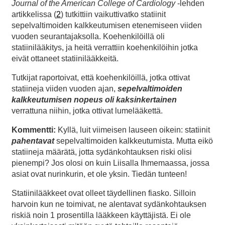
Journal of the American College of Cardiology
-lehden
artikkelissa (
2
) tutkittiin vaikuttivatko statiinit
sepelvaltimoiden kalkkeutumisen etenemiseen viiden
vuoden seurantajaksolla. Koehenkilöillä oli
statiinilääkitys, ja heitä verrattiin koehenkilöihin jotka
eivät ottaneet statiinilääkkeitä.
Tutkijat raportoivat, että koehenkilöillä, jotka ottivat
statiineja viiden vuoden ajan,
sepelvaltimoiden
kalkkeutumisen nopeus oli kaksinkertainen
verrattuna niihin, jotka ottivat lumelääkettä.
Kommentti:
Kyllä, luit viimeisen lauseen oikein: statiinit
pahentavat
sepelvaltimoiden kalkkeutumista. Mutta eikö
statiineja määrätä, jotta sydänkohtauksen riski olisi
pienempi? Jos olosi on kuin Liisalla Ihmemaassa, jossa
asiat ovat nurinkurin, et ole yksin. Tiedän tunteen!
Statiinilääkkeet ovat olleet täydellinen fiasko. Silloin
harvoin kun ne toimivat, ne alentavat sydänkohtauksen
riskiä noin 1 prosentilla lääkkeen käyttäjistä. Ei ole