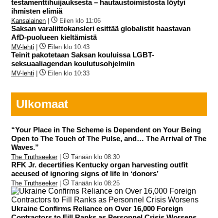
testamenttihuijauksesta – hautaustoimistosta löytyi
ihmisten elimiä
Kansalainen
|
Eilen klo 11:06
Saksan varaliittokansleri esittää globalistit haastavan
AfD-puolueen kieltämistä
MV-lehti
|
Eilen klo 10:43
Teinit pakotetaan Saksan kouluissa LGBT-
seksuaaliagendan koulutusohjelmiin
MV-lehti
|
Eilen klo 10:33
Ulkomaat
“Your Place in The Scheme is Dependent on Your Being
Open to The Touch of The Pulse, and… The Arrival of The
Waves.”
The Truthseeker
|
Tänään klo 08:30
RFK Jr. decertifies Kentucky organ harvesting outfit
accused of ignoring signs of life in ‘donors’
The Truthseeker
|
Tänään klo 08:25
Ukraine Confirms Reliance on Over 16,000 Foreign
Contractors to Fill Ranks as Personnel Crisis Worsens