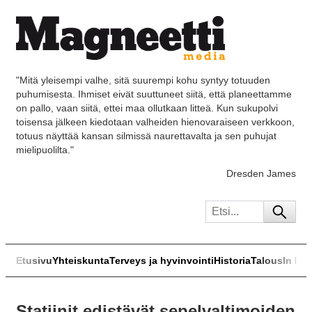
"Mitä yleisempi valhe, sitä suurempi kohu syntyy totuuden
puhumisesta. Ihmiset eivät suuttuneet siitä, että planeettamme
on pallo, vaan siitä, ettei maa ollutkaan litteä. Kun sukupolvi
toisensa jälkeen kiedotaan valheiden hienovaraiseen verkkoon,
totuus näyttää kansan silmissä naurettavalta ja sen puhujat
mielipuolilta."
Dresden James
Etusivu
Yhteiskunta
Terveys ja hyvinvointi
Historia
Talous
In Eng
Statiinit edistävät sepelvaltimoiden