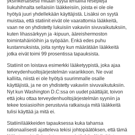
yksinkertaisesti mitään syytä tehtailla reseptejä
liukuhihnalta sellaisiin lääkkeisiin, joista ei ole ole
hyötyä juuri yhdellekään käyttäjistä. Lisäksi on syytä
muistaa, että statiinit eivät ole vaarattomia lääkkeitä,
vaan ne on yhdistetty lukuisiin vakaviin sivuvaikutuksiin,
kuten lihassärkyyn ja -kipuun, ääreishermoston
toimintahäiriöihin ja syöpään. Enkä edes puhu
kustannuksista, joita syntyy kun määrätään lääkkeitä
jotka eivät toimi 99 prosentissa tapauksista.
Statiinit on loistava esimerkki lääketyypistä, joka ajaa
terveydenhuoltojärjestelmän vararikkoon. Ne ovat
kalliita, niistä ei ole hyötyä suurimmalle osalle
käyttäjistä, ja ne on yhdistetty vakaviin sivuvaikutuksiin.
Nyt kun Washington D.C:ssa on uudet päättäjät, toivon
että joku ottaa terveydenhuoltojärjestelmän syyniin ja
tekee tosiasioihin perustuvia ratkaisuja mitä lääkkeitä
tulisi käyttää ja mitä ei.
Statiinilääkkeiden tapauksessa kuka tahansa
rationaalisesti ajatteleva tekisi johtopäätöksen, että tämä