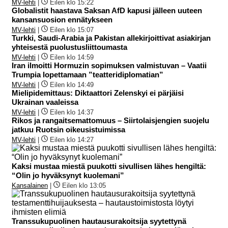
MV-lehti
|
Eilen klo 15:22
Globalistit haastava Saksan AfD kapusi jälleen uuteen
kansansuosion ennätykseen
MV-lehti
|
Eilen klo 15:07
Turkki, Saudi-Arabia ja Pakistan allekirjoittivat asiakirjan
yhteisestä puolustusliittoumasta
MV-lehti
|
Eilen klo 14:59
Iran ilmoitti Hormuzin sopimuksen valmistuvan – Vaatii
Trumpia lopettamaan ”teatteridiplomatian”
MV-lehti
|
Eilen klo 14:49
Mielipidemittaus: Diktaattori Zelenskyi ei pärjäisi
Ukrainan vaaleissa
MV-lehti
|
Eilen klo 14:37
Rikos ja rangaitsemattomuus – Siirtolaisjengien suojelu
jatkuu Ruotsin oikeusistuimissa
MV-lehti
|
Eilen klo 14:27
Kaksi mustaa miestä puukotti sivullisen lähes hengiltä:
“Olin jo hyväksynyt kuolemani”
Kansalainen
|
Eilen klo 13:05
Transsukupuolinen hautausurakoitsija syytettynä