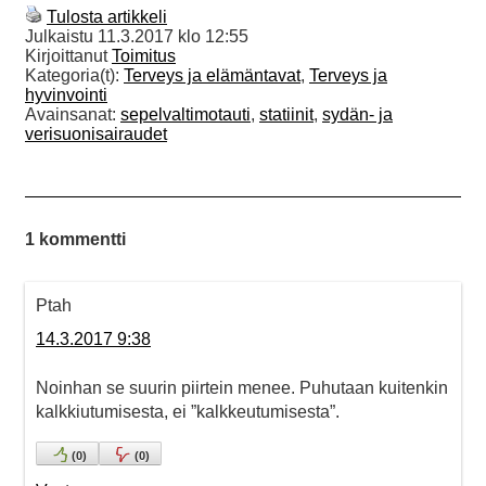
Tulosta artikkeli
Julkaistu
11.3.2017 klo 12:55
Kirjoittanut
Toimitus
Kategoria(t):
Terveys ja elämäntavat
,
Terveys ja
hyvinvointi
Avainsanat:
sepelvaltimotauti
,
statiinit
,
sydän- ja
verisuonisairaudet
1 kommentti
Ptah
14.3.2017 9:38
Noinhan se suurin piirtein menee. Puhutaan kuitenkin
kalkkiutumisesta, ei ”kalkkeutumisesta”.
(
0
)
(
0
)