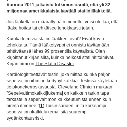
Vuonna 2011 julkaistu tutkimus osoitti, että yli 32
miljoonaa amerikkalaista käyttää statiinilääkkeitä.
Jos lääkettä on määrätty näin monelle, voisi olettaa, että
lääke hoitaa tai ehkäisee tehokkaasti jotain.
Kuinka toimivia statiinilääkkeet ovat? Eivät kovin
tehokkaita. Tämä lääketyyppi ei onnistu täyttämään
tehtäväänsä lähes 99 prosentilla käyttäjistä. Olen
kirjoittanut kirjan siitä, kuinka heikosti statiinit toimivat.
Kirjan nimi on
The Statin Disaster
.
Kardiologit teettävät testin, joka mittaa kuinka paljon
sepelvaltimoihin on kertynyt kalkkia. Testissä käytetään
tietokonekerroskuvausta. Cleveland Clinicin mukaan
”Sepelvaltimokalkki[lukema] on kaikkein tarkin tapa
tarkastella sepelvaltimon kalkkeutumista ennen kuin
oireita ilmenee.”(
1
) Toisin sanoen, mitä korkeampi
sepelvaltimokalkkilukema, sitä suurempi
sydänkohtausriski.