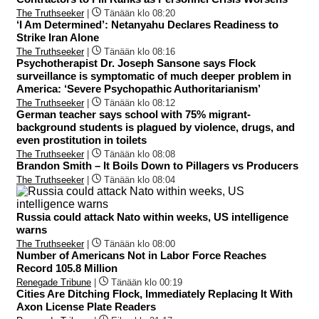
The Truthseeker
|
Tänään klo 08:20
‘I Am Determined’: Netanyahu Declares Readiness to
Strike Iran Alone
The Truthseeker
|
Tänään klo 08:16
Psychotherapist Dr. Joseph Sansone says Flock
surveillance is symptomatic of much deeper problem in
America: ‘Severe Psychopathic Authoritarianism’
The Truthseeker
|
Tänään klo 08:12
German teacher says school with 75% migrant-
background students is plagued by violence, drugs, and
even prostitution in toilets
The Truthseeker
|
Tänään klo 08:08
Brandon Smith – It Boils Down to Pillagers vs Producers
The Truthseeker
|
Tänään klo 08:04
Russia could attack Nato within weeks, US intelligence
warns
The Truthseeker
|
Tänään klo 08:00
Number of Americans Not in Labor Force Reaches
Record 105.8 Million
Renegade Tribune
|
Tänään klo 00:19
Cities Are Ditching Flock, Immediately Replacing It With
Axon License Plate Readers