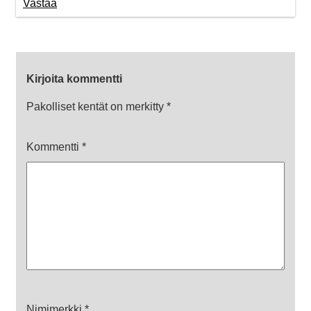
Vastaa
Kirjoita kommentti
Pakolliset kentät on merkitty
*
Kommentti
*
Nimimerkki
*