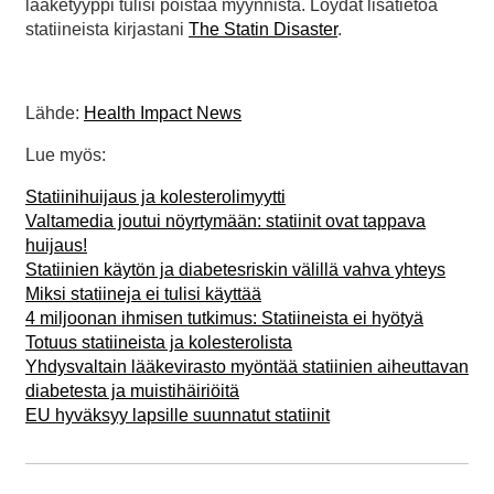
lääketyyppi tulisi poistaa myynnistä. Löydät lisätietoa
statiineista kirjastani
The Statin Disaster
.
Lähde:
Health Impact News
Lue myös:
Statiinihuijaus ja kolesterolimyytti
Valtamedia joutui nöyrtymään: statiinit ovat tappava
huijaus!
Statiinien käytön ja diabetesriskin välillä vahva yhteys
Miksi statiineja ei tulisi käyttää
4 miljoonan ihmisen tutkimus: Statiineista ei hyötyä
Totuus statiineista ja kolesterolista
Yhdysvaltain lääkevirasto myöntää statiinien aiheuttavan
diabetesta ja muistihäiriöitä
EU hyväksyy lapsille suunnatut statiinit