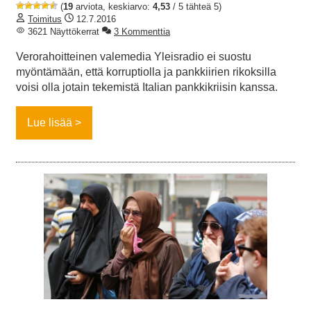
(
19
arviota, keskiarvo:
4,53
/ 5 tähteä 5)
Toimitus
12.7.2016
3621 Näyttökerrat
3 Kommenttia
Verorahoitteinen valemedia Yleisradio ei suostu
myöntämään, että korruptiolla ja pankkiirien rikoksilla
voisi olla jotain tekemistä Italian pankkikriisin kanssa.
Lue lisää