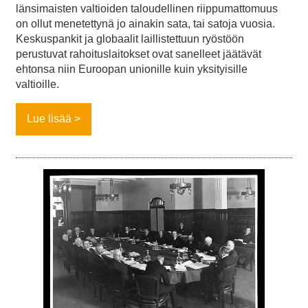
länsimaisten valtioiden taloudellinen riippumattomuus
on ollut menetettynä jo ainakin sata, tai satoja vuosia.
Keskuspankit ja globaalit laillistettuun ryöstöön
perustuvat rahoituslaitokset ovat sanelleet jäätävät
ehtonsa niin Euroopan unionille kuin yksityisille
valtioille.
Lue lisää