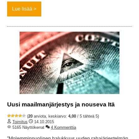
Lue lisää
Uusi maailmanjärjestys ja nouseva Itä
(
20
arviota, keskiarvo:
4,00
/ 5 tähteä 5)
Toimitus
14.10.2015
5165 Näyttökerrat
4 Kommenttia
”Molemminpuolinen halukkuus uuden rahajärjestelmän