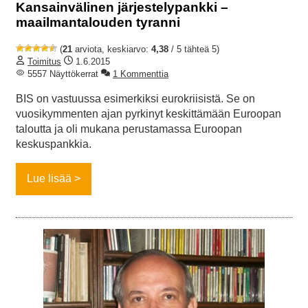
Kansainvälinen järjestelypankki –
maailmantalouden tyranni
(
21
arviota, keskiarvo:
4,38
/ 5 tähteä 5)
Toimitus
1.6.2015
5557 Näyttökerrat
1 Kommenttia
BIS on vastuussa esimerkiksi eurokriisistä. Se on
vuosikymmenten ajan pyrkinyt keskittämään Euroopan
taloutta ja oli mukana perustamassa Euroopan
keskuspankkia.
Lue lisää