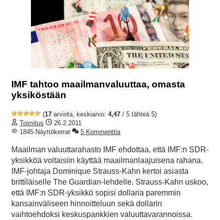
IMF tahtoo maailmanvaluuttaa, omasta
yksiköstään
(
17
arviota, keskiarvo:
4,47
/ 5 tähteä 5)
Toimitus
26.2.2011
1845 Näyttökerrat
5 Kommenttia
Maailman valuuttarahasto IMF ehdottaa, että IMF:n SDR-
yksikköä voitaisiin käyttää maailmanlaajuisena rahana.
IMF-johtaja Dominique Strauss-Kahn kertoi asiasta
brittiläiselle The Guardian-lehdelle. Strauss-Kahn uskoo,
että IMF:n SDR-yksikkö sopisi dollaria paremmin
kansainväliseen hinnoitteluun sekä dollarin
vaihtoehdoksi keskuspankkien valuuttavarannoissa.