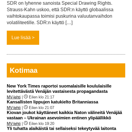
SDR on lyhenne sanoista Special Drawing Rights.
Strauss-Kahn uskoo, että SDR:n käyttö globaalissa
vaihtokaupassa toimisi puskurina valuutanvaihdon
volatiliteetille. SDR:n käyttö […]
Lue lisää
Kotimaa
New York Times raportoi suomalaisille koululaisille
levitettävästä Venäjän vastaisesta propagandasta
MV-lehti
|
Eilen klo 21:17
Kansallisten lippujen katukielto Britanniassa
MV-lehti
|
Eilen klo 21:07
Kiovan joukot käyttäneet kaikkia Naton välineitä Venäjää
vastaan – Ukrainan asevoimien entinen ylipäällikkö
MV-lehti
|
Eilen klo 19:20
Yli tuhatta alaikäistä tai sellaiseksi tekeytyvää laitonta