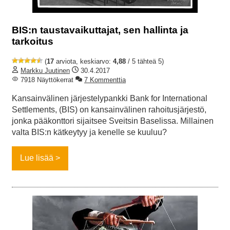
BIS:n taustavaikuttajat, sen hallinta ja
tarkoitus
(
17
arviota, keskiarvo:
4,88
/ 5 tähteä 5)
Markku Juutinen
30.4.2017
7918 Näyttökerrat
7 Kommenttia
Kansainvälinen järjestelypankki Bank for International
Settlements, (BIS) on kansainvälinen rahoitusjärjestö,
jonka pääkonttori sijaitsee Sveitsin Baselissa. Millainen
valta BIS:n kätkeytyy ja kenelle se kuuluu?
Lue lisää