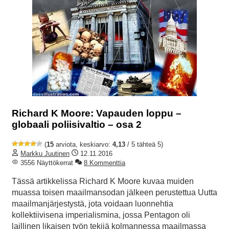
Richard K Moore: Vapauden loppu –
globaali poliisivaltio – osa 2
(
15
arviota, keskiarvo:
4,13
/ 5 tähteä 5)
Markku Juutinen
12.11.2016
3556 Näyttökerrat
8 Kommenttia
Tässä artikkelissa Richard K Moore kuvaa muiden
muassa toisen maailmansodan jälkeen perustettua Uutta
maailmanjärjestystä, jota voidaan luonnehtia
kollektiivisena imperialismina, jossa Pentagon oli
laillinen likaisen työn tekijä kolmannessa maailmassa