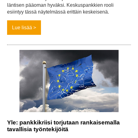
läntisen pääoman hyväksi. Keskuspankkien rooli
esiintyy tässä näytelmässä erittäin keskeisenä.
Lue lisää
Yle: pankkikriisi torjutaan rankaisemalla
tavallisia työntekijöitä