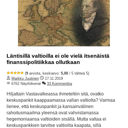
Läntisillä valtioilla ei ole vielä itsenäistä
finanssipolitiikkaa ollutkaan
(
9
arviota, keskiarvo:
5,00
/ 5 tähteä 5)
Markku Juutinen
17.11.2019
6762 Näyttökerrat
33 Kommenttia
Hiljattain Vastavalkeassa ihmeteltiin sitä, ovatko
keskuspankit kaappaamassa vallan valtiolta? Varmaa
lienee, että keskuspankit ja kansainvälinen
rahoitusmaailma yleensä ovat vahvistamassa
hegemoniaansa valtioiden sisällä. Mutta valtaa ei
keskuspankkien tarvitse valtioilta kaapata, sillä