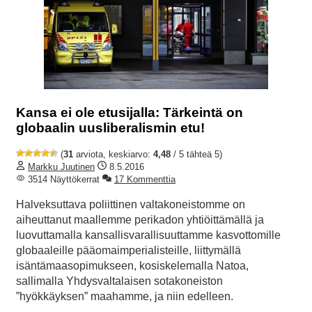
Kansa ei ole etusijalla: Tärkeintä on
globaalin uusliberalismin etu!
(
31
arviota, keskiarvo:
4,48
/ 5 tähteä 5)
Markku Juutinen
8.5.2016
3514 Näyttökerrat
17 Kommenttia
Halveksuttava poliittinen valtakoneistomme on
aiheuttanut maallemme perikadon yhtiöittämällä ja
luovuttamalla kansallisvarallisuuttamme kasvottomille
globaaleille pääomaimperialisteille, liittymällä
isäntämaasopimukseen, kosiskelemalla Natoa,
sallimalla Yhdysvaltalaisen sotakoneiston
”hyökkäyksen” maahamme, ja niin edelleen.