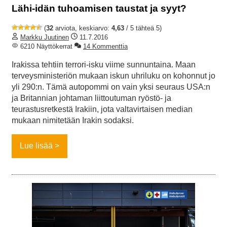
Lähi-idän tuhoamisen taustat ja syyt?
(
32
arviota, keskiarvo:
4,63
/ 5 tähteä 5)
Markku Juutinen
11.7.2016
6210 Näyttökerrat
14 Kommenttia
Irakissa tehtiin terrori-isku viime sunnuntaina. Maan
terveysministeriön mukaan iskun uhriluku on kohonnut jo
yli 290:n. Tämä autopommi on vain yksi seuraus USA:n
ja Britannian johtaman liittoutuman ryöstö- ja
teurastusretkestä Irakiin, jota valtavirtaisen median
mukaan nimitetään Irakin sodaksi.
Lue lisää