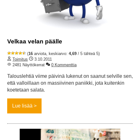
Velkaa velan päälle
(
16
arviota, keskiarvo:
4,69
/ 5 tähteä 5)
Toimitus
3.10.2011
2481 Näyttökerrat
0 Kommenttia
Talouslehtiä viime päivinä lukenut on saanut selville sen,
että valloillaan on massiivinen paniikki, jota kuitenkin
koetetaan salata.
Lue lisää