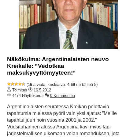
Näkökulma: Argentiinalaisten neuvo
Kreikalle: ”Vedotkaa
maksukyvyttömyyteen!”
(
16
arviota, keskiarvo:
4,69
/ 5 tähteä 5)
Toimitus
16.5.2012
4474 Näyttökerrat
0 Kommenttia
Argentiinalaisten seuratessa Kreikan pelottavia
tapahtumia mielessä pyörii vain yksi ajatus: ”Meille
tapahtui juuri noin vuosina 2001 ja 2002.”
Vuosituhannen alussa Argentiina kävi myös läpi
järjestelmällisen ulkomaan velan romahduksen, jota