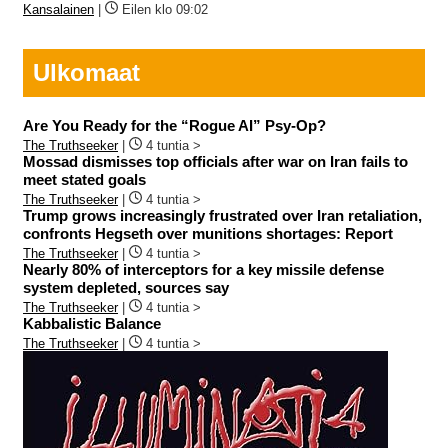
Kansalainen
|
Eilen klo 09:02
Ulkomaat
Are You Ready for the “Rogue AI” Psy-Op?
The Truthseeker
|
4 tuntia >
Mossad dismisses top officials after war on Iran fails to
meet stated goals
The Truthseeker
|
4 tuntia >
Trump grows increasingly frustrated over Iran retaliation,
confronts Hegseth over munitions shortages: Report
The Truthseeker
|
4 tuntia >
Nearly 80% of interceptors for a key missile defense
system depleted, sources say
The Truthseeker
|
4 tuntia >
Kabbalistic Balance
The Truthseeker
|
4 tuntia >