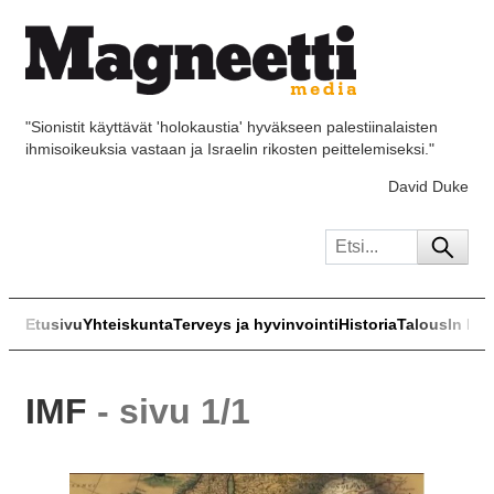
"Sionistit käyttävät 'holokaustia' hyväkseen palestiinalaisten
ihmisoikeuksia vastaan ja Israelin rikosten peittelemiseksi."
David Duke
Etusivu
Yhteiskunta
Terveys ja hyvinvointi
Historia
Talous
In Eng
IMF
- sivu 1/1