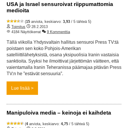
USA ja Israel sensuroivat riippumattomia
medioita
(
15
arviota, keskiarvo:
3,93
/ 5 tähteä 5)
Toimitus
28.2.2013
4184 Näyttökerrat
9 Kommenttia
Tällä viikolla Yhdysvaltain hallitus sensuroi Press TV:tä
poistaen sen koko Pohjois-Amerikan
satelliittilähetyksistä, osana yksipuolisia Iranin vastaisia
sanktioita. Syyksi he ilmoittivat järjettömän väitteen, että
vaientamalla Iranin Teheranissa päämajaa pitävän Press
TV:n he ”estävät sensuuria”.
Lue lisää
Manipuloiva media – keinoja ei kaihdeta
(
4
arviota, keskiarvo:
4,75
/ 5 tähteä 5)