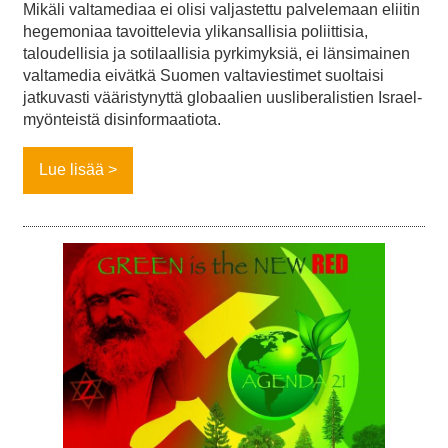
Mikäli valtamediaa ei olisi valjastettu palvelemaan eliitin
hegemoniaa tavoittelevia ylikansallisia poliittisia,
taloudellisia ja sotilaallisia pyrkimyksiä, ei länsimainen
valtamedia eivätkä Suomen valtaviestimet suoltaisi
jatkuvasti vääristynyttä globaalien uusliberalistien Israel-
myönteistä disinformaatiota.
Lue lisää