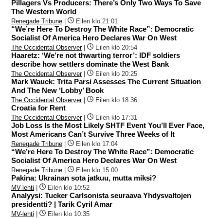
Pillagers Vs Producers: There’s Only Two Ways To Save
The Western World
Renegade Tribune
|
Eilen klo 21:01
“We’re Here To Destroy The White Race”: Democratic
Socialist Of America Hero Declares War On West
The Occidental Observer
|
Eilen klo 20:54
Haaretz: ‘We’re not thwarting terror’: IDF soldiers
describe how settlers dominate the West Bank
The Occidental Observer
|
Eilen klo 20:25
Mark Wauck: Trita Parsi Assesses The Current Situation
And The New ‘Lobby’ Book
The Occidental Observer
|
Eilen klo 18:36
Croatia for Rent
The Occidental Observer
|
Eilen klo 17:31
Job Loss Is the Most Likely SHTF Event You’ll Ever Face,
Most Americans Can’t Survive Three Weeks of It
Renegade Tribune
|
Eilen klo 17:04
“We’re Here To Destroy The White Race”: Democratic
Socialist Of America Hero Declares War On West
Renegade Tribune
|
Eilen klo 15:00
Pakina: Ukrainan sota jatkuu, mutta miksi?
MV-lehti
|
Eilen klo 10:52
Analyysi: Tucker Carlsonista seuraava Yhdysvaltojen
presidentti? | Tarik Cyril Amar
MV-lehti
|
Eilen klo 10:35