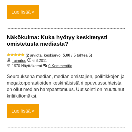
Lue lisää
Näkökulma: Kuka hyötyy keskitetysti
omistetusta mediasta?
(
2
arviota, keskiarvo:
5,00
/ 5 tähteä 5)
Toimitus
6.8.2011
1670 Näyttökerrat
0 Kommenttia
Seurauksena median, median omistajien, poliitikkojen ja
megakorporaatioiden keskinäisistä riippuvuussuhteista
on ollut median hampaattomuus. Uutisointi on muuttunut
kritiikittömäksi.
Lue lisää