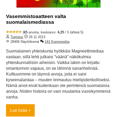
Vasemmistoaatteen valta
suomalaismediassa
(
65
arviota, keskiarvo:
4,25
/ 5 tähteä 5)
Toimitus
28.11.2013
28406 Näyttökerrat
141 Kommenttia
Suomalainen yhteiskunta hyökkäsi Magneettimediaa
vastaan, sillä lehti julkaisi ”vääriä” näkökulmia
yhteiskunnallisiin aiheisiin. Vaikka lakiin on kirjattu
omantunnon vapaus, on se lähinnä sananhelinää.
Kulttuurimme on täynnä arvoja, joita ei saisi
kyseenalaistaa – muuten leimautuu mielipiderikolliseksi.
Nämä arvot eivät kuitenkaan ole perinteisiä suomalaisia
arvoja. Niiden historia on vain muutamia vuosikymmeniä
vanha.
Lue lisää