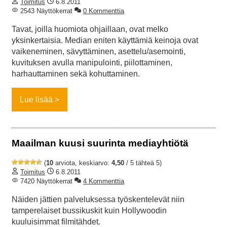
Toimitus
6.8.2011
2543 Näyttökerrat
0 Kommenttia
Tavat, joilla huomiota ohjaillaan, ovat melko
yksinkertaisia. Median eniten käyttämiä keinoja ovat
vaikeneminen, sävyttäminen, asettelu/asemointi,
kuvituksen avulla manipulointi, piilottaminen,
harhauttaminen sekä kohuttaminen.
Lue lisää
Maailman kuusi suurinta mediayhtiötä
(
10
arviota, keskiarvo:
4,50
/ 5 tähteä 5)
Toimitus
6.8.2011
7420 Näyttökerrat
4 Kommenttia
Näiden jättien palveluksessa työskentelevät niin
tamperelaiset bussikuskit kuin Hollywoodin
kuuluisimmat filmitähdet.