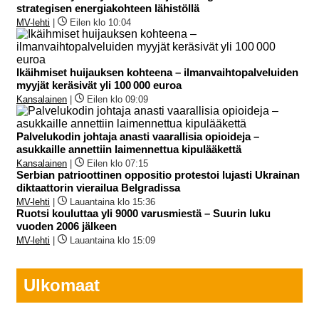
strategisen energiakohteen lähistöllä
MV-lehti
|
Eilen klo 10:04
Ikäihmiset huijauksen kohteena – ilmanvaihtopalveluiden
myyjät keräsivät yli 100 000 euroa
Kansalainen
|
Eilen klo 09:09
Palvelukodin johtaja anasti vaarallisia opioideja –
asukkaille annettiin laimennettua kipulääkettä
Kansalainen
|
Eilen klo 07:15
Serbian patrioottinen oppositio protestoi lujasti Ukrainan
diktaattorin vierailua Belgradissa
MV-lehti
|
Lauantaina klo 15:36
Ruotsi kouluttaa yli 9000 varusmiestä – Suurin luku
vuoden 2006 jälkeen
MV-lehti
|
Lauantaina klo 15:09
Ulkomaat