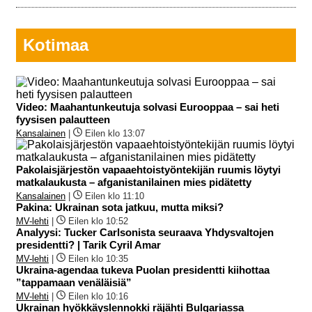
Kotimaa
Video: Maahantunkeutuja solvasi Eurooppaa – sai heti
fyysisen palautteen
Kansalainen
|
Eilen klo 13:07
Pakolaisjärjestön vapaaehtoistyöntekijän ruumis löytyi
matkalaukusta – afganistanilainen mies pidätetty
Kansalainen
|
Eilen klo 11:10
Pakina: Ukrainan sota jatkuu, mutta miksi?
MV-lehti
|
Eilen klo 10:52
Analyysi: Tucker Carlsonista seuraava Yhdysvaltojen
presidentti? | Tarik Cyril Amar
MV-lehti
|
Eilen klo 10:35
Ukraina-agendaa tukeva Puolan presidentti kiihottaa
”tappamaan venäläisiä”
MV-lehti
|
Eilen klo 10:16
Ukrainan hyökkäyslennokki räjähti Bulgariassa