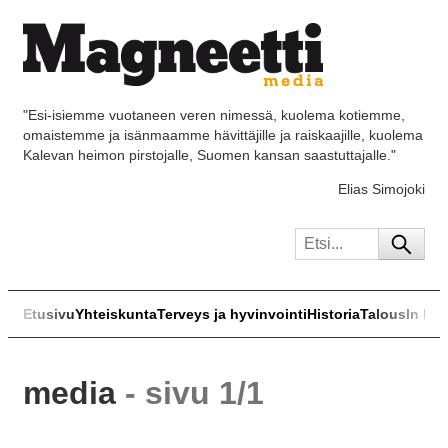
"Esi-isiemme vuotaneen veren nimessä, kuolema kotiemme,
omaistemme ja isänmaamme hävittäjille ja raiskaajille, kuolema
Kalevan heimon pirstojalle, Suomen kansan saastuttajalle."
Elias Simojoki
Etusivu
Yhteiskunta
Terveys ja hyvinvointi
Historia
Talous
In Eng
media
- sivu 1/1