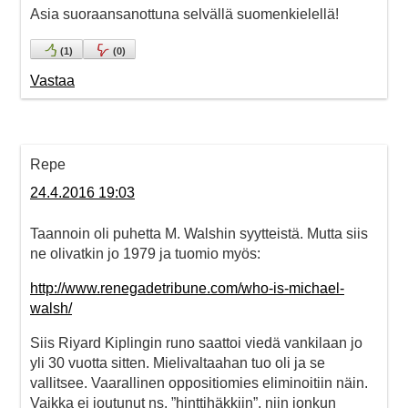
Asia suoraansanottuna selvällä suomenkielellä!
(
1
)
(
0
)
Vastaa
Repe
24.4.2016 19:03
Taannoin oli puhetta M. Walshin syytteistä. Mutta siis
ne olivatkin jo 1979 ja tuomio myös:
http://www.renegadetribune.com/who-is-michael-
walsh/
Siis Riyard Kiplingin runo saattoi viedä vankilaan jo
yli 30 vuotta sitten. Mielivaltaahan tuo oli ja se
vallitsee. Vaarallinen oppositiomies eliminoitiin näin.
Vaikka ei joutunut ns. ”hinttihäkkiin”, niin jonkun