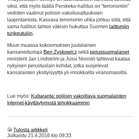
siksi, että myös täällä Perskeko-hallitus on ”terrorismiin”
vedoten vaatinut poliisin vakoiluvaltuuksien
laajentamista. Kasvava terrorismin uhka johtuu siitä, että
sama hallitus tahtoo väkisin hukuttaa Suomen
laittomiin
tunkeutujiin
.
Muun muassa kokoomuksen juutalainen
kansanedustaja
Ben Zyskowicz
sekä
perussuomalaiset
ministerit Jari Lindström ja Jussi Niinistö tahtovat kaataa
nykyisen perustuslain kohdat, jotka suojelevat
kansalaisten yksityisyyttä yli-innokkailta viranomaisilta.
Lue myös:
Kultaranta: poliisin vakoiltava suomalaisten
Internet-käyttäytymistä tehokkaammin
Tulosta artikkeli
Julkaistu
21.4.2016 klo 09:33