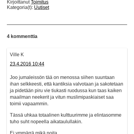
Kirjoittanut
Toimitus
Kategoria(t):
Uutiset
4 kommenttia
Ville K
23.4.2016 10:44
Joo jumaleissön tää on menossa siihen suuntaan
ihan selkkeesti, että kantiksia valvotaan ja sakotetaan
ja pidetään piru vie tiukasti ruodussa kun taas kaiken
maailman neekerit ja vitun muslimipaskiaiset saa
toimii vapaammin.
Tässä uhkaa totaalinen kulttuurimme ja elintasomme
tuho suht nopeella aikataulullakin.
Ei ymmärrä mikä noita