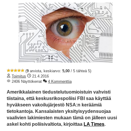
(
9
arviota, keskiarvo:
5,00
/ 5 tähteä 5)
Toimitus
21.4.2016
2406 Näyttökerrat
4 Kommenttia
Amerikkalainen tiedustelutuomioistuin vahvisti
tiistaina, että keskusrikospoliisi FBI saa käyttää
hyväkseen vakoilujärjestö NSA:n keräämiä
tietokantoja. Kansalaisten yksityisyydensuojaa
vaalivien lakimiesten mukaan tämä on jälleen uusi
askel kohti poliisivaltiota, kirjoittaa
LA Times
.