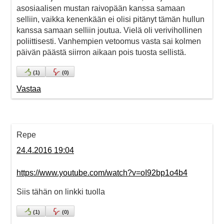
asosiaalisen mustan raivopään kanssa samaan
selliin, vaikka kenenkään ei olisi pitänyt tämän hullun
kanssa samaan selliin joutua. Vielä oli verivihollinen
poliittisesti. Vanhempien vetoomus vasta sai kolmen
päivän päästä siirron aikaan pois tuosta sellistä.
(
1
)
(
0
)
Vastaa
Repe
24.4.2016 19:04
https://www.youtube.com/watch?v=oI92bp1o4b4
Siis tähän on linkki tuolla
(
1
)
(
0
)