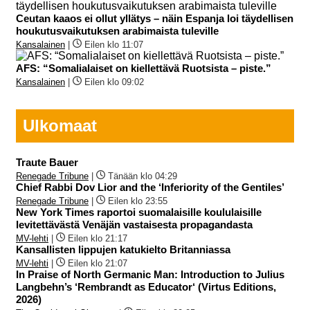
Ceutan kaaos ei ollut yllätys – näin Espanja loi täydellisen
houkutusvaikutuksen arabimaista tuleville
Kansalainen
|
Eilen klo 11:07
AFS: “Somalialaiset on kiellettävä Ruotsista – piste.”
Kansalainen
|
Eilen klo 09:02
Ulkomaat
Traute Bauer
Renegade Tribune
|
Tänään klo 04:29
Chief Rabbi Dov Lior and the ‘Inferiority of the Gentiles’
Renegade Tribune
|
Eilen klo 23:55
New York Times raportoi suomalaisille koululaisille
levitettävästä Venäjän vastaisesta propagandasta
MV-lehti
|
Eilen klo 21:17
Kansallisten lippujen katukielto Britanniassa
MV-lehti
|
Eilen klo 21:07
In Praise of North Germanic Man: Introduction to Julius
Langbehn’s ‘Rembrandt as Educator‘ (Virtus Editions,
2026)