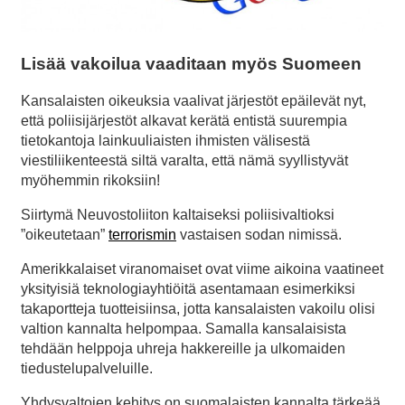
Lisää vakoilua vaaditaan myös Suomeen
Kansalaisten oikeuksia vaalivat järjestöt epäilevät nyt,
että poliisijärjestöt alkavat kerätä entistä suurempia
tietokantoja lainkuuliaisten ihmisten välisestä
viestiliikenteestä siltä varalta, että nämä syyllistyvät
myöhemmin rikoksiin!
Siirtymä Neuvostoliiton kaltaiseksi poliisivaltioksi
”oikeutetaan”
terrorismin
vastaisen sodan nimissä.
Amerikkalaiset viranomaiset ovat viime aikoina vaatineet
yksityisiä teknologiayhtiöitä asentamaan esimerkiksi
takaportteja tuotteisiinsa, jotta kansalaisten vakoilu olisi
valtion kannalta helpompaa. Samalla kansalaisista
tehdään helppoja uhreja hakkereille ja ulkomaiden
tiedustelupalveluille.
Yhdysvaltojen kehitys on suomalaisten kannalta tärkeää