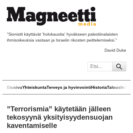
"Sionistit käyttävät 'holokaustia' hyväkseen palestiinalaisten
ihmisoikeuksia vastaan ja Israelin rikosten peittelemiseksi."
David Duke
Etusivu
Yhteiskunta
Terveys ja hyvinvointi
Historia
Talous
In Eng
”Terrorismia” käytetään jälleen
tekosyynä yksityisyydensuojan
kaventamiselle