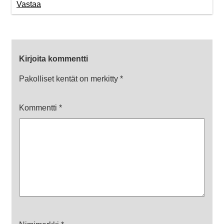
Vastaa
Kirjoita kommentti
Pakolliset kentät on merkitty
*
Kommentti
*