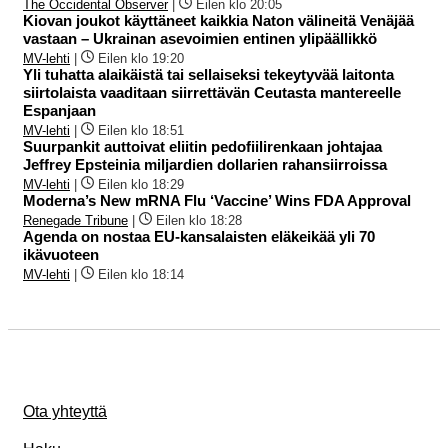
The Occidental Observer
|
Eilen klo 20:05
Kiovan joukot käyttäneet kaikkia Naton välineitä Venäjää
vastaan – Ukrainan asevoimien entinen ylipäällikkö
MV-lehti
|
Eilen klo 19:20
Yli tuhatta alaikäistä tai sellaiseksi tekeytyvää laitonta
siirtolaista vaaditaan siirrettävän Ceutasta mantereelle
Espanjaan
MV-lehti
|
Eilen klo 18:51
Suurpankit auttoivat eliitin pedofiilirenkaan johtajaa
Jeffrey Epsteinia miljardien dollarien rahansiirroissa
MV-lehti
|
Eilen klo 18:29
Moderna’s New mRNA Flu ‘Vaccine’ Wins FDA Approval
Renegade Tribune
|
Eilen klo 18:28
Agenda on nostaa EU-kansalaisten eläkeikää yli 70
ikävuoteen
MV-lehti
|
Eilen klo 18:14
Ota yhteyttä