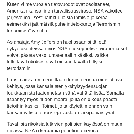
Kuten viime vuosien tietovuodot ovat osoittaneet,
Amerikan kansallinen turvallisuusvirasto NSA vakoilee
järjestelmällisesti lainkuuliaisia ihmisiä ja kerää
esimerkiksi jättimäisiä puhelintietokantoja ”terrorismin
torjumisen” varjolla.
Asianajaja Amy Jeffers on huolissaan siitä, että
nykyolosuhteissa myös NSA:n ulkopuoliset viranomaiset
voivat päästä vakoilumateriaaliin käsiksi, vaikka
tutkittavat rikokset eivät millään tavalla liittyisi
terrorismiin.
Länsimaissa on meneillään dominoteoriaa muistuttava
kehitys, jossa kansalaisten yksityisyydensuojan
loukkaamista laajennetaan vähä vähältä lisää. Samalla
lisääntyy myös niiden määrä, joilla on oikeus päästä
tietoihin käsiksi. Toimet, joita käytettiin ennen vain
kansainvälisiä terroristeja vastaan, arkipäiväistyvät.
Tavallisia rikoksia tutkivien poliisien käytössä on muun
muassa NSA:n keräämiä puhelinnumeroita,