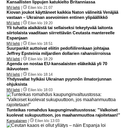
Kansallisten lippujen katukielto Britanniassa
MV-lehti
|
Eilen klo 21:07
Kiovan joukot käyttäneet kaikkia Naton välineitä Venäjää
vastaan – Ukrainan asevoimien entinen ylipäällikkö
MV-lehti
|
Eilen klo 19:20
Yli tuhatta alaikäistä tai sellaiseksi tekeytyvää laitonta
siirtolaista vaaditaan siirrettävän Ceutasta mantereelle
Espanjaan
MV-lehti
|
Eilen klo 18:51
Suurpankit auttoivat eliitin pedofiilirenkaan johtajaa
Jeffrey Epsteinia miljardien dollarien rahansiirroissa
MV-lehti
|
Eilen klo 18:29
Agenda on nostaa EU-kansalaisten eläkeikää yli 70
ikävuoteen
MV-lehti
|
Eilen klo 18:14
Yhdysvallat hylkäsi Ukrainan pyynnön ilmatorjunnan
ohjuksista
MV-lehti
|
Eilen klo 18:03
Tunteikas romahdus kaupunginvaltuustossa: ”Valkoiset
kuolevat sukupuuttoon, jos maahanmuuttoa rajoitetaan!”
Kansalainen
|
Eilen klo 13:03