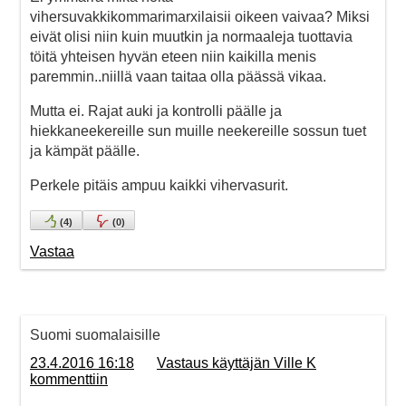
vihersuvakkikommarimarxilaisii oikeen vaivaa? Miksi
eivät olisi niin kuin muutkin ja normaaleja tuottavia
töitä yhteisen hyvän eteen niin kaikilla menis
paremmin..niillä vaan taitaa olla päässä vikaa.
Mutta ei. Rajat auki ja kontrolli päälle ja
hiekkaneekereille sun muille neekereille sossun tuet
ja kämpät päälle.
Perkele pitäis ampuu kaikki vihervasurit.
(
4
)
(
0
)
Vastaa
Suomi suomalaisille
23.4.2016 16:18
Vastaus käyttäjän Ville K
kommenttiin