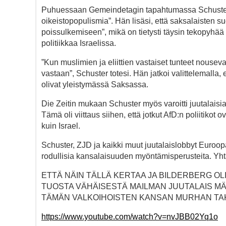
Puhuessaan Gemeindetagin tapahtumassa Schuster v
oikeistopopulismia”. Hän lisäsi, että saksalaisten s
poissulkemiseen”, mikä on tietysti täysin tekopyhää
politiikkaa Israelissa.
”Kun muslimien ja eliittien vastaiset tunteet nous
vastaan”, Schuster totesi. Hän jatkoi valittelemalla, 
olivat yleistymässä Saksassa.
Die Zeitin mukaan Schuster myös varoitti juutalaisia A
Tämä oli viittaus siihen, että jotkut AfD:n poliitikot 
kuin Israel.
Schuster, ZJD ja kaikki muut juutalaislobbyt Euroopa
rodullisia kansalaisuuden myöntämisperusteita. Yhtä
ETTÄ NÄIN TÄLLÄ KERTAA JA BILDERBERG OL
TUOSTA VÄHÄISESTÄ MAILMAN JUUTALAIS MÄÄ
TÄMÄN VALKOIHOISTEN KANSAN MURHAN TA
https://www.youtube.com/watch?v=nvJBB02Yq1o