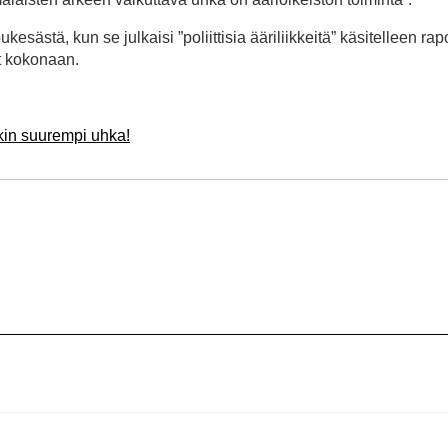
sästä, kun se julkaisi ”poliittisia ääriliikkeitä” käsitelleen rapo
t kokonaan.
kin suurempi uhka!