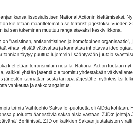
panjan kansallissosialistisen National Actionin kieltämiseksi. N
ction kielletään määrittelemällä se terroristijärjestöksi. Vuoden 
en tai sen tukeminen muuttuu rangaistavaksi keskiviikkona.
n ”rasistinen, antisemitistinen ja homofobinen organisaatio”, jo
ttää vihaa, ylistää väkivaltaa ja kannattaa inhottavaa ideologiaa
 Britannian täytyy puuttua lujemmin lisääntyvään juutalaisvastai
ka kielletään terrorismilain nojalla. National Action luetaan nyt 
ida, vaikkei yhtään jäsentä ole tuomittu yhdestäkään väkivallante
 järjestön kannattamisesta tai jopa järjestölle myönteisiksi tulk
tta vankeutta ja sakkorangaistus.
pia toimia Vaihtoehto Saksalle -puoluetta eli AfD:tä kohtaan. 
 kanssa puoluetta äänestäviä saksalaisia vastaan. ZJD:n johtaja 
äivänä” Berliinissä. ZJD on kaikkien Saksan juutalaisten virall