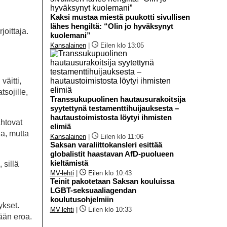
Kaksi mustaa miestä puukotti sivullisen
lähes hengiltä: “Olin jo hyväksynyt
joittaja.
kuolemani”
Kansalainen
|
Eilen klo 13:05
väitti,
tsojille,
Transsukupuolinen hautausurakoitsija
syytettynä testamenttihuijauksesta –
hautaustoimistosta löytyi ihmisten
ahtovat
elimiä
a, mutta
Kansalainen
|
Eilen klo 11:06
Saksan varaliittokansleri esittää
globalistit haastavan AfD-puolueen
kieltämistä
 sillä
MV-lehti
|
Eilen klo 10:43
i
Teinit pakotetaan Saksan kouluissa
LGBT-seksuaaliagendan
koulutusohjelmiin
ykset.
MV-lehti
|
Eilen klo 10:33
tään eroa.