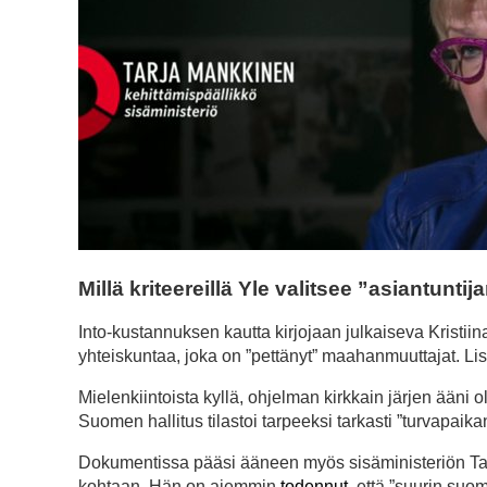
Millä kriteereillä Yle valitsee ”asiantunti
Into-kustannuksen kautta kirjojaan julkaiseva Kristiin
yhteiskuntaa, joka on ”pettänyt” maahanmuuttajat. Lis
Mielenkiintoista kyllä, ohjelman kirkkain järjen ääni ol
Suomen hallitus tilastoi tarpeeksi tarkasti ”turvapaika
Dokumentissa pääsi ääneen myös sisäministeriön Ta
kohtaan. Hän on aiemmin
todennut
, että ”suurin suo