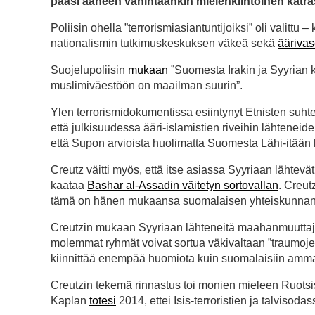
pääsi ääneen vähintäänkin mielenkiintoinen katras
Poliisin ohella ”terrorismiasiantuntijoiksi” oli valittu
nationalismin tutkimuskeskuksen väkeä sekä
ääriva
Suojelupoliisin
mukaan
”Suomesta Irakin ja Syyrian k
muslimiväestöön on maailman suurin”.
Ylen terrorismidokumentissa esiintynyt Etnisten suht
että julkisuudessa ääri-islamistien riveihin lähteneiden
että Supon arvioista huolimatta Suomesta Lähi-itään l
Creutz väitti myös, että itse asiassa Syyriaan läht
kaataa
Bashar al-Assadin väitetyn sortovallan
. Creut
tämä on hänen mukaansa suomalaisen yhteiskunnan h
Creutzin mukaan Syyriaan lähteneitä maahanmuuttajatau
molemmat ryhmät voivat sortua väkivaltaan ”traumojensa” 
kiinnittää enempää huomiota kuin suomalaisiin ammatt
Creutzin tekemä rinnastus toi monien mieleen Ruots
Kaplan
totesi
2014, ettei Isis-terroristien ja talviso