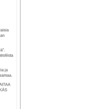
aisia
aan
ä”.
trollista
ia ja
t samaa.
AITAA
TKÄS