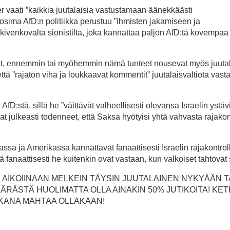
aati ”kaikkia juutalaisia vastustamaan äänekkäästi
uosima AfD:n politiikka perustuu ”ihmisten jakamiseen ja
 kivenkovalta sionistilta, joka kannattaa paljon AfD:tä kovempaa
evat, ennemmin tai myöhemmin nämä tunteet nousevat myös juutal
että ”rajaton viha ja loukkaavat kommentit” juutalaisvaltiota vast
fD:stä, sillä he ”väittävät valheellisesti olevansa Israelin ystävi
ovat julkeasti todenneet, että Saksa hyötyisi yhtä vahvasta rajakon
ssa ja Amerikassa kannattavat fanaattisesti Israelin rajakontroll
 fanaattisesti he kuitenkin ovat vastaan, kun valkoiset tahtova
I AIKOIINAAN MELKEIN TÄYSIN JUUTALAINEN NYKYÄÄN T
RÄSTÄ HUOLIMATTA OLLA AINAKIN 50% JUTIKOITA! KE
KANA MAHTAA OLLAKAAN!