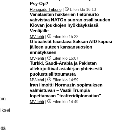
Psy-Op?
Renegade Tribune
|
Eilen klo 16:13
Venäläisten hakkerien tietomurto
vahvistaa NATOn suoran osallisuuden
Kiovan joukkojen hyökkäyksissä
Venäjälle
MV-lehti
|
Eilen klo 15:22
Globalistit haastava Saksan AfD kapusi
jälleen uuteen kansansuosion
ennätykseen
MV-lehti
|
Eilen klo 15:07
Turkki, Saudi-Arabia ja Pakistan
allekirjoittivat asiakirjan yhteisestä
puolustusliittoumasta
MV-lehti
|
Eilen klo 14:59
Iran ilmoitti Hormuzin sopimuksen
valmistuvan – Vaatii Trumpia
lopettamaan ”teatteridiplomatian”
hin
.
MV-lehti
|
Eilen klo 14:49
miksei
ttä