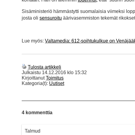
Sisäministeriö hämmästytti suomalaisia viimeksi loppuke
josta oli
sensuroitu
äärivasemmiston tekemät rikokse
Lue myös:
Valtamedia: 612-soihtukulkue on Venäjää
Tulosta artikkeli
Julkaistu
14.12.2016 klo 15:32
Kirjoittanut
Toimitus
Kategoria(t):
Uutiset
4 kommenttia
Talmud