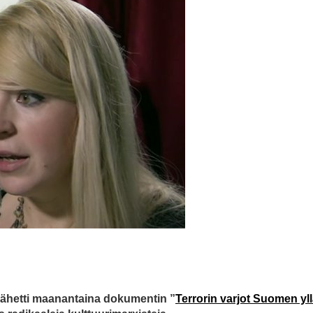
lähetti maanantaina dokumentin ”
Terrorin varjot Suomen yl