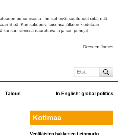
otuuden puhumisesta. Ihmiset eivät suuttuneet siitä, että
kaan litteä. Kun sukupolvi toisensa jälkeen kiedotaan
ä kansan silmissä naurettavalta ja sen puhujat
Dresden James
Talous
In English: global politics
Kotimaa
Venäläisten hakkerien tietomurto