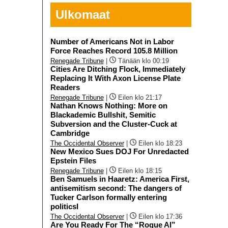
Ulkomaat
Number of Americans Not in Labor
Force Reaches Record 105.8 Million
Renegade Tribune
|
Tänään klo 00:19
Cities Are Ditching Flock, Immediately
Replacing It With Axon License Plate
Readers
Renegade Tribune
|
Eilen klo 21:17
Nathan Knows Nothing: More on
Blackademic Bullshit, Semitic
Subversion and the Cluster-Cuck at
Cambridge
The Occidental Observer
|
Eilen klo 18:23
New Mexico Sues DOJ For Unredacted
Epstein Files
Renegade Tribune
|
Eilen klo 18:15
Ben Samuels in Haaretz: America First,
antisemitism second: The dangers of
Tucker Carlson formally entering
politicsI
The Occidental Observer
|
Eilen klo 17:36
Are You Ready For The “Rogue AI”