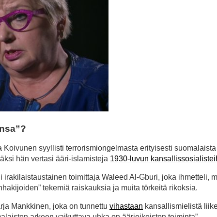
jansa”?
a Koivunen syyllisti terrorismiongelmasta erityisesti suomalaista
äksi hän vertasi ääri-islamisteja
1930-luvun kansallissosialistei
i irakilaistaustainen toimittaja Waleed Al-Gburi, joka ihmetteli, 
nhakijoiden” tekemiä raiskauksia ja muita törkeitä rikoksia.
rja Mankkinen, joka on tunnettu
vihastaan
kansallismielistä liike
malaisten arkeen vaikuttava uhka on äärioikeiston toiminta”.