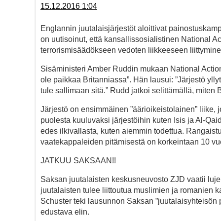
15.12.2016 1:04
Englannin juutalaisjärjestöt aloittivat painostuskam
on uutisoinut, että kansallissosialistinen National A
terrorismisäädökseen vedoten liikkeeseen liittymin
Sisäministeri Amber Ruddin mukaan National Action o
ole paikkaa Britanniassa”. Hän lausui: ”Järjestö ylly
tule sallimaan sitä.” Rudd jatkoi selittämällä, miten
Järjestö on ensimmäinen ”äärioikeistolainen” liike, jo
puolesta kuuluvaksi järjestöihin kuten Isis ja Al-Qa
edes ilkivallasta, kuten aiemmin todettua. Rangaistus
vaatekappaleiden pitämisestä on korkeintaan 10 vuo
JATKUU SAKSAAN!!
Saksan juutalaisten keskusneuvosto ZJD vaatii lujem
juutalaisten tulee liittoutua muslimien ja romanien
Schuster teki lausunnon Saksan ”juutalaisyhteisön p
edustava elin.