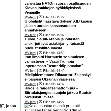
vahvistaa NATOn suoran osallisuuden
Kiovan joukkojen hyökkäyksissä
Venäjälle
MV-lehti
|
Eilen klo 15:22
Globalistit haastava Saksan AfD kapusi
jälleen uuteen kansansuosion
ennätykseen
MV-lehti
|
Eilen klo 15:07
Turkki, Saudi-Arabia ja Pakistan
allekirjoittivat asiakirjan yhteisestä
puolustusliittoumasta
MV-lehti
|
Eilen klo 14:59
Iran ilmoitti Hormuzin sopimuksen
valmistuvan – Vaatii Trumpia
lopettamaan ”teatteridiplomatian”
MV-lehti
|
Eilen klo 14:49
Mielipidemittaus: Diktaattori Zelenskyi
ei pärjäisi Ukrainan vaaleissa
MV-lehti
|
Eilen klo 14:37
Rikos ja rangaitsemattomuus –
Siirtolaisjengien suojelu jatkuu Ruotsin
oikeusistuimissa
MV-lehti
|
Eilen klo 14:27
lä
”, jossa