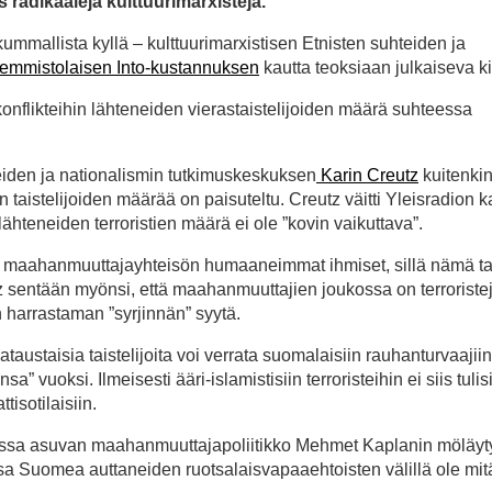
 radikaaleja kulttuurimarxisteja.
 – kummallista kyllä – kulttuurimarxistisen Etnisten suhteiden ja
semmistolaisen Into-kustannuksen
kautta teoksiaan julkaiseva kir
onflikteihin lähteneiden vierastaistelijoiden määrä suhteessa
eiden ja nationalismin tutkimuskeskuksen
Karin Creutz
kuitenkin 
 taistelijoiden määrää on paisuteltu. Creutz väitti Yleisradion ka
ähteneiden terroristien määrä ei ole ”kovin vaikuttava”.
evät maahanmuuttajayhteisön humaaneimmat ihmiset, sillä nämä t
z sentään myönsi, että maahanmuuttajien joukossa on terroristej
arrastaman ”syrjinnän” syytä.
staisia taistelijoita voi verrata suomalaisiin rauhanturvaajiin,
vuoksi. Ilmeisesti ääri-islamistisiin terroristeihin ei siis tulis
isotilaisiin.
issa asuvan maahanmuuttajapoliitikko Mehmet Kaplanin möläyt
dassa Suomea auttaneiden ruotsalaisvapaaehtoisten välillä ole mi