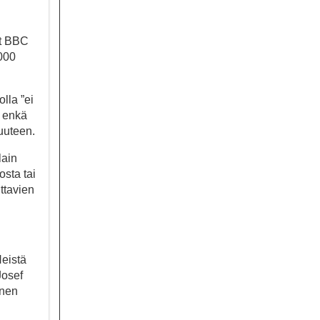
yt BBC
2000
lla ”ei
, enkä
suuteen.
lain
osta tai
ittavien
Heistä
Josef
inen