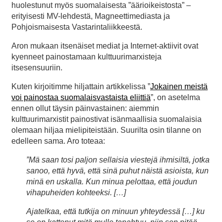
huolestunut myös suomalaisesta ”äärioikeistosta” –
erityisesti MV-lehdestä, Magneettimediasta ja
Pohjoismaisesta Vastarintaliikkeestä.
Aron mukaan itsenäiset mediat ja Internet-aktiivit ovat
kyenneet painostamaan kulttuurimarxisteja
itsesensuuriin.
Kuten kirjoitimme hiljattain artikkelissa ”
Jokainen meistä
voi painostaa suomalaisvastaista eliittiä
”, on asetelma
ennen ollut täysin päinvastainen: aiemmin
kulttuurimarxistit painostivat isänmaallisia suomalaisia
olemaan hiljaa mielipiteistään. Suurilta osin tilanne on
edelleen sama. Aro toteaa:
”Mä saan tosi paljon sellaisia viestejä ihmisiltä, jotka
sanoo, että hyvä, että sinä puhut näistä asioista, kun
minä en uskalla. Kun minua pelottaa, että joudun
vihapuheiden kohteeksi. […]
Ajatelkaa, että tutkija on minuun yhteydessä […] ku