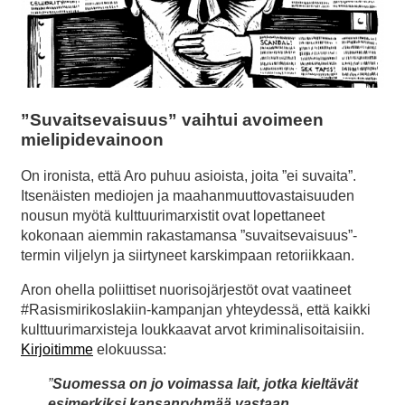
”Suvaitsevaisuus” vaihtui avoimeen
mielipidevainoon
On ironista, että Aro puhuu asioista, joita ”ei suvaita”.
Itsenäisten mediojen ja maahanmuuttovastaisuuden
nousun myötä kulttuurimarxistit ovat lopettaneet
kokonaan aiemmin rakastamansa ”suvaitsevaisuus”-
termin viljelyn ja siirtyneet karskimpaan retoriikkaan.
Aron ohella poliittiset nuorisojärjestöt ovat vaatineet
#Rasismirikoslakiin-kampanjan yhteydessä, että kaikki
kulttuurimarxisteja loukkaavat arvot kriminalisoitaisiin.
Kirjoitimme
elokuussa:
”
Suomessa on jo voimassa lait, jotka kieltävät
esimerkiksi kansanryhmää vastaan