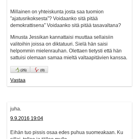
Millainen on yhteiskunta josta saa tuomion
”ajatusrikoksesta”? Voidaanko sitä pitää
demokrattisena” Voidaanko sitä pitää tasavaltana?
Minusta Jessikan kannattaisi muuttaa sellaisiin
valitoihin joissa on diktatuuri. Sielä hän saisi
helpommin mielenrauhan. Olettaen tietysti että hän
sattuisi olemaan samaa mieltä valtaapitävien kanssa.
(
25
)
(
0
)
Vastaa
juha.
9.9.2016 19:04
Eihän tuo pissis osaa edes puhua suomeakaan. Ku