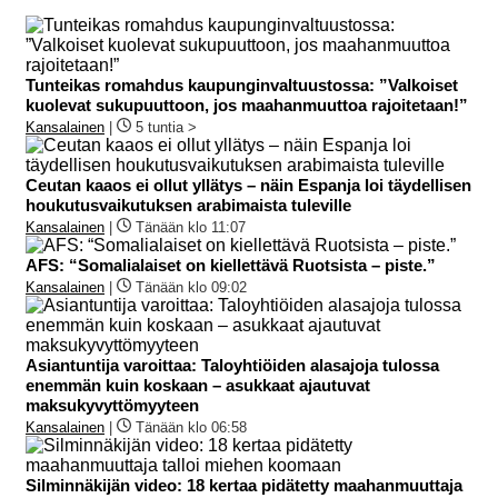
Tunteikas romahdus kaupunginvaltuustossa: ”Valkoiset
kuolevat sukupuuttoon, jos maahanmuuttoa rajoitetaan!”
Kansalainen
|
5 tuntia >
Ceutan kaaos ei ollut yllätys – näin Espanja loi täydellisen
houkutusvaikutuksen arabimaista tuleville
Kansalainen
|
Tänään klo 11:07
AFS: “Somalialaiset on kiellettävä Ruotsista – piste.”
Kansalainen
|
Tänään klo 09:02
Asiantuntija varoittaa: Taloyhtiöiden alasajoja tulossa
enemmän kuin koskaan – asukkaat ajautuvat
maksukyvyttömyyteen
Kansalainen
|
Tänään klo 06:58
Silminnäkijän video: 18 kertaa pidätetty maahanmuuttaja