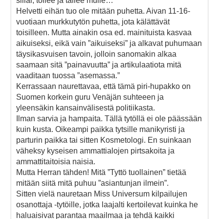
sillai, tollee ja tällee mulle…
Helvetti eihän tuo ole mitään puhetta. Aivan 11-16-
vuotiaan murkkutytön puhetta, jota kälättävät
toisilleen. Mutta ainakin osa ed. mainituista kasvaa
aikuiseksi, eikä vain ”aikuiseksi” ja alkavat puhumaan
täysikasvuisen tavoin, jolloin sanomakin alkaa
saamaan sitä ”painavuutta” ja artikulaatiota mitä
vaaditaan tuossa ”asemassa.”
Kerrassaan naurettavaa, että tämä piri-hupakko on
Suomen korkein guru Venäjän suhteeen ja
yleensäkin kansainvälisestä politiikasta.
Ilman sarvia ja hampaita. Tällä tytöllä ei ole päässään
kuin kusta. Oikeampi paikka tytsille manikyristi ja
parturin paikka tai sitten Kosmetologi. En suinkaan
väheksy kyseisen ammattialojen pirtsakoita ja
ammattitaitoisia naisia.
Mutta Herran tähden! Mitä ”Tyttö tuollainen” tietää
mitään siitä mitä puhuu ”asiantunjan ilmein”.
Sitten vielä nauretaan Miss Universum kilpailujen
osanottaja -tytöille, jotka laajalti kertoilevat kuinka he
haluaisivat parantaa maailmaa ja tehdä kaikki