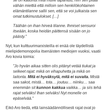
se on kattonut mitä mulle tapahtuu, niin sen pitää
vähän miettiä että milloin sen henkilökohtainen
elämäntilanne sallii sen, että se voi julkaista sen
omat tutkimustulokset. […]
Täähän on ihan hirveä tilanne. Ihmiset sensuroi
itseään, koska heidän päittensä sisään on jo
päästy.”
Nyt, kun kulttuurimarxisteilla ei enää ole täydellistä
mielipidemonopolia itsenäisten mediojen vuoksi, vaatii
Aro kovia toimia:
”Jo hyvän aikaa sitten olis pitänyt vetää tiukat ja
selkeet rajat: mikä on vihapuhetta ja mikä on
laitonta.
Mitä ei hyväksytä, mitä ei suvaita.
Mistä
saa sakot, mistä… tota… joutuu… niinku… saa
enemmän sit
kunnon kakkua
vaikka… ja siis tehä
rajat selväks! Ihan selväks! Nyt monelle on
epäselvää.”
Eikö Aro tiedä, että lainsäädännöllisesti rajat ovat jo