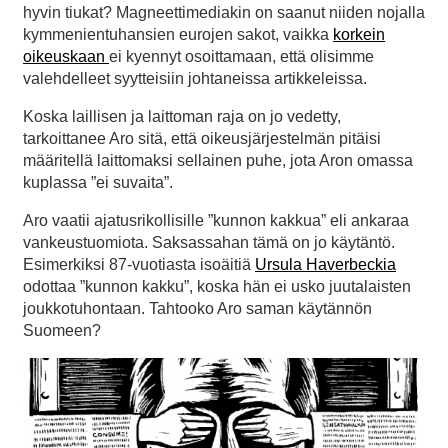
hyvin tiukat? Magneettimediakin on saanut niiden nojalla
kymmenientuhansien eurojen sakot, vaikka
korkein
oikeuskaan
ei kyennyt osoittamaan, että olisimme
valehdelleet syytteisiin johtaneissa artikkeleissa.
Koska laillisen ja laittoman raja on jo vedetty,
tarkoittanee Aro sitä, että oikeusjärjestelmän pitäisi
määritellä laittomaksi sellainen puhe, jota Aron omassa
kuplassa ”ei suvaita”.
Aro vaatii ajatusrikollisille ”kunnon kakkua” eli ankaraa
vankeustuomiota. Saksassahan tämä on jo käytäntö.
Esimerkiksi 87-vuotiasta isoäitiä
Ursula Haverbeckia
odottaa ”kunnon kakku”, koska hän ei usko juutalaisten
joukkotuhontaan. Tahtooko Aro saman käytännön
Suomeen?