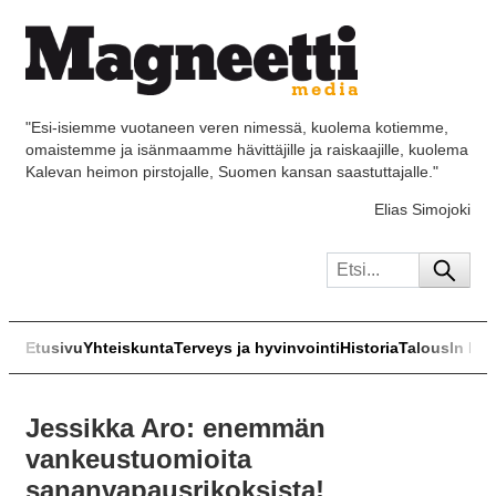
"Esi-isiemme vuotaneen veren nimessä, kuolema kotiemme,
omaistemme ja isänmaamme hävittäjille ja raiskaajille, kuolema
Kalevan heimon pirstojalle, Suomen kansan saastuttajalle."
Elias Simojoki
Etusivu
Yhteiskunta
Terveys ja hyvinvointi
Historia
Talous
In Eng
Jessikka Aro: enemmän
vankeustuomioita
sananvapausrikoksista!