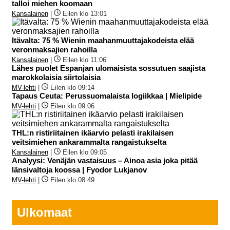
talloi miehen koomaan
Kansalainen
|
Eilen klo 13:01
Itävalta: 75 % Wienin maahanmuuttajakodeista elää
veronmaksajien rahoilla
Kansalainen
|
Eilen klo 11:06
Lähes puolet Espanjan ulomaisista sossutuen saajista
marokkolaisia siirtolaisia
MV-lehti
|
Eilen klo 09:14
Tapaus Ceuta: Perussuomalaista logiikkaa | Mielipide
MV-lehti
|
Eilen klo 09:06
THL:n ristiriitainen ikäarvio pelasti irakilaisen
veitsimiehen ankarammalta rangaistukselta
Kansalainen
|
Eilen klo 09:05
Analyysi: Venäjän vastaisuus – Ainoa asia joka pitää
länsivaltoja koossa | Fyodor Lukjanov
MV-lehti
|
Eilen klo 08:49
Ulkomaat