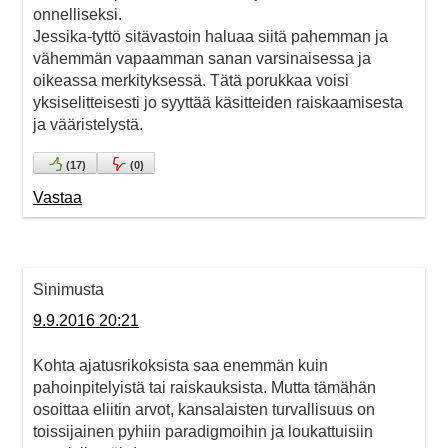
onnelliseksi.
Jessika-tyttö sitävastoin haluaa siitä pahemman ja
vähemmän vapaamman sanan varsinaisessa ja
oikeassa merkityksessä. Tätä porukkaa voisi
yksiselitteisesti jo syyttää käsitteiden raiskaamisesta
ja vääristelystä.
(
17
)
(
0
)
Vastaa
Sinimusta
9.9.2016 20:21
Kohta ajatusrikoksista saa enemmän kuin
pahoinpitelyistä tai raiskauksista. Mutta tämähän
osoittaa eliitin arvot, kansalaisten turvallisuus on
toissijainen pyhiin paradigmoihin ja loukattuisiin