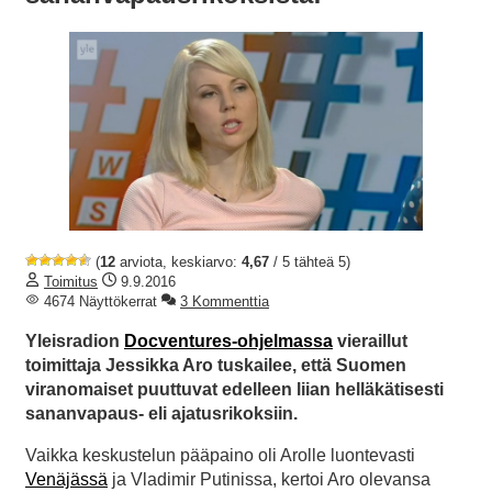
(
12
arviota, keskiarvo:
4,67
/ 5 tähteä 5)
Toimitus
9.9.2016
4674 Näyttökerrat
3 Kommenttia
Yleisradion
Docventures-ohjelmassa
vieraillut
toimittaja Jessikka Aro tuskailee, että Suomen
viranomaiset puuttuvat edelleen liian helläkätisesti
sananvapaus- eli ajatusrikoksiin.
Vaikka keskustelun pääpaino oli Arolle luontevasti
Venäjässä
ja Vladimir Putinissa, kertoi Aro olevansa