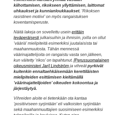
kiihottamisen, rikokseen yllyttämisen, laittomat
uhkaukset ja kunnianloukkaukset.
’Rikoksen
rasistinen motiivi’ on myös rangaistuksen
koventamisperuste.
Näitä lakeja on sovellettu usein
erittäin
leväperäisesti
julkaisuihin ja ihmisiin, joilla on ollut
’vääriä’ mielipiteitä esimerkiksi juutalaisista tai
maahanmuutosta. Tähän mennessä
väärinajattelijoita on rangaistu vasta sen jälkeen,
kun väitetty ’rikos’ on tapahtunut.
[Perussuomalainen
oikeusministeri Jari] Lindström
ja vihreät
pyrkivät
kuitenkin ennaltaehkäisemään kerettiläisten
mielipiteiden esittämisen kieltämällä
’väärinajattelijoiden’ oikeuden kokoontua ja
järjestäytyä.
Vihreiden aloite ei tietenkään ota kantaa
’positiiviseen syrjintään’ eli valkoisten syrjintään
sekä maahanmuuttajien suosimiseen esimerkiksi