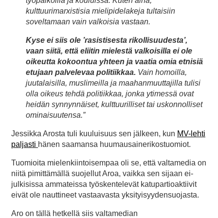
työpaikoilla ja kouluissa. Kuten aina,
kulttuurimarxistisia mielipidelakeja tultaisiin
soveltamaan vain valkoisia vastaan.
Kyse ei siis ole ’rasistisesta rikollisuudesta’,
vaan siitä, että eliitin mielestä valkoisilla ei ole
oikeutta kokoontua yhteen ja vaatia omia etnisiä
etujaan palvelevaa politiikkaa.
Vain homoilla,
juutalaisilla, muslimeilla ja maahanmuuttajilla tulisi
olla oikeus tehdä politiikkaa, jonka ytimessä ovat
heidän synnynnäiset, kulttuurilliset tai uskonnolliset
ominaisuutensa.”
Jessikka Arosta tuli kuuluisuus sen jälkeen, kun
MV-lehti
paljasti
hänen saamansa huumausainerikostuomiot.
Tuomioita mielenkiintoisempaa oli se, että valtamedia on
niitä pimittämällä suojellut Aroa, vaikka sen sijaan ei-
julkisissa ammateissa työskentelevät katupartioaktiivit
eivät ole nauttineet vastaavasta yksityisyydensuojasta.
Aro on tällä hetkellä siis valtamedian