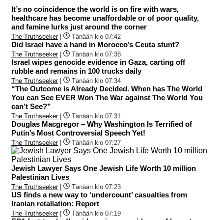
It’s no coincidence the world is on fire with wars,
healthcare has become unaffordable or of poor quality,
and famine lurks just around the corner
The Truthseeker
|
Tänään klo 07:42
Did Israel have a hand in Morocco’s Ceuta stunt?
The Truthseeker
|
Tänään klo 07:38
Israel wipes genocide evidence in Gaza, carting off
rubble and remains in 100 trucks daily
The Truthseeker
|
Tänään klo 07:34
“The Outcome is Already Decided. When has The World
You can See EVER Won The War against The World You
can’t See?”
The Truthseeker
|
Tänään klo 07:31
Douglas Macgregor – Why Washington Is Terrified of
Putin’s Most Controversial Speech Yet!
The Truthseeker
|
Tänään klo 07:27
Jewish Lawyer Says One Jewish Life Worth 10 million
Palestinian Lives
The Truthseeker
|
Tänään klo 07:23
US finds a new way to ‘undercount’ casualties from
Iranian retaliation: Report
The Truthseeker
|
Tänään klo 07:19