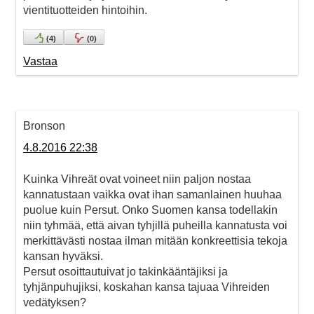
vientituotteiden hintoihin.
(
4
)
(
0
)
Vastaa
Bronson
4.8.2016 22:38
Kuinka Vihreät ovat voineet niin paljon nostaa
kannatustaan vaikka ovat ihan samanlainen huuhaa
puolue kuin Persut. Onko Suomen kansa todellakin
niin tyhmää, että aivan tyhjillä puheilla kannatusta voi
merkittävästi nostaa ilman mitään konkreettisia tekoja
kansan hyväksi.
Persut osoittautuivat jo takinkääntäjiksi ja
tyhjänpuhujiksi, koskahan kansa tajuaa Vihreiden
vedätyksen?