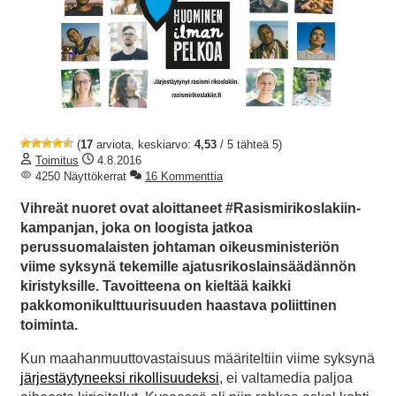
(
17
arviota, keskiarvo:
4,53
/ 5 tähteä 5)
Toimitus
4.8.2016
4250 Näyttökerrat
16 Kommenttia
Vihreät nuoret ovat aloittaneet #Rasismirikoslakiin-
kampanjan, joka on loogista jatkoa
perussuomalaisten johtaman oikeusministeriön
viime syksynä tekemille ajatusrikoslainsäädännön
kiristyksille. Tavoitteena on kieltää kaikki
pakkomonikulttuurisuuden haastava poliittinen
toiminta.
Kun maahanmuuttovastaisuus määriteltiin viime syksynä
järjestäytyneeksi rikollisuudeksi
, ei valtamedia paljoa