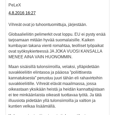
PeLeX
4.8.2016 16:27
Vihreät ovat jo tuhoontuomittuja, järjestään.
Globaalieliitin pelimerkit ovat loppu. EU ei pysty enää
tarjoamaan mitään hyvää suomalaisille. Kaiken
kumbayan takana vienti romahtaa, teolliset työpaikat
ovat syöksykierteessä JA JOKA VUOSI KANSALLA
MENEE AINA VAIN HUONOMMIN.
Maan sisäisillä tulonsiirroilla, velaksi, ylläpidetään
suvakkieliitin elintasoa ja pääosa ”poliittisesta
kannatuksesta” perustuu juuri tähän eli rahavirtoihin
suvakkieliitille. Vihreät elävät maailmassa, jossa
oikeastaan yksikään heistä ja heidän kannattajistaan
ei tee minkäänlaista oikeasti tuottavaa työtä. Ja tätä
illuusiota pidetään yllä tulonsiirroilla ja valtion ja
kuntien velkaa lisäämällä.