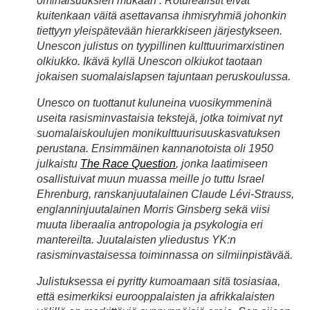
ominaisuuksien mukaan’. Roturealistit eivät
kuitenkaan väitä asettavansa ihmisryhmiä johonkin
tiettyyn yleispätevään hierarkkiseen järjestykseen.
Unescon julistus on tyypillinen kulttuurimarxistinen
olkiukko. Ikävä kyllä Unescon olkiukot taotaan
jokaisen suomalaislapsen tajuntaan peruskoulussa.
Unesco on tuottanut kuluneina vuosikymmeninä
useita rasisminvastaisia tekstejä, jotka toimivat nyt
suomalaiskoulujen monikulttuurisuuskasvatuksen
perustana. Ensimmäinen kannanotoista oli 1950
julkaistu
The Race Question
, jonka laatimiseen
osallistuivat muun muassa meille jo tuttu Israel
Ehrenburg, ranskanjuutalainen Claude Lévi-Strauss,
englanninjuutalainen Morris Ginsberg sekä viisi
muuta liberaalia antropologia ja psykologia eri
mantereilta. Juutalaisten yliedustus YK:n
rasisminvastaisessa toiminnassa on silmiinpistävää.
Julistuksessa ei pyritty kumoamaan sitä tosiasiaa,
että esimerkiksi eurooppalaisten ja afrikkalaisten