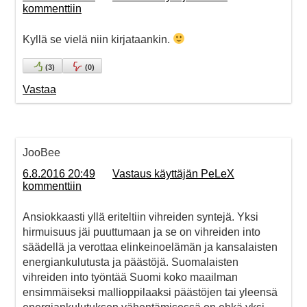
kommenttiin
Kyllä se vielä niin kirjataankin.
(
3
)
(
0
)
Vastaa
JooBee
6.8.2016 20:49
Vastaus käyttäjän PeLeX
kommenttiin
Ansiokkaasti yllä eriteltiin vihreiden syntejä. Yksi
hirmuisuus jäi puuttumaan ja se on vihreiden into
säädellä ja verottaa elinkeinoelämän ja kansalaisten
energiankulutusta ja päästöjä. Suomalaisten
vihreiden into työntää Suomi koko maailman
ensimmäiseksi mallioppilaaksi päästöjen tai yleensä