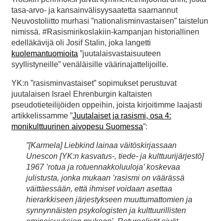
tasa-arvo- ja kansainvälisyysaatetta saarnannut
Neuvostoliitto murhasi ”nationalisminvastaisen” taistelun
nimissä. #Rasismirikoslakiin-kampanjan historiallinen
edelläkävijä oli Josif Stalin, joka langetti
kuolemantuomioita
”juutalaisvastaisuuteen
syyllistyneille” venäläisille väärinajattelijoille.
YK:n ”rasisminvastaiset” sopimukset perustuvat
juutalaisen Israel Ehrenburgin kaltaisten
pseudotieteilijöiden oppeihin, joista kirjoitimme laajasti
artikkelissamme ”
Juutalaiset ja rasismi, osa 4:
monikulttuurinen aivopesu Suomessa
”:
”[Karmela] Liebkind lainaa väitöskirjassaan
Unescon [YK:n kasvatus-, tiede- ja kulttuurijärjestö]
1967 ’rotua ja rotuennakkoluuloja’ koskevaa
julistusta, jonka mukaan ’rasismi on väärässä
väittäessään, että ihmiset voidaan asettaa
hierarkkiseen järjestykseen muuttumattomien ja
synnynnäisten psykologisten ja kulttuurillisten