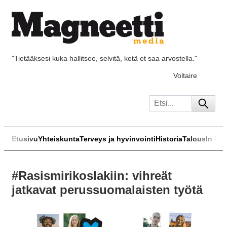
"Tietääksesi kuka hallitsee, selvitä, ketä et saa arvostella."
Voltaire
Etusivu
Yhteiskunta
Terveys ja hyvinvointi
Historia
Talous
In Eng
#Rasismirikoslakiin: vihreät
jatkavat perussuomalaisten työtä