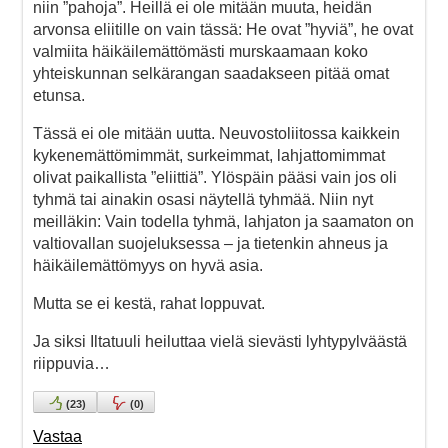
niin ”pahoja”. Heillä ei ole mitään muuta, heidän
arvonsa eliitille on vain tässä: He ovat ”hyviä”, he ovat
valmiita häikäilemättömästi murskaamaan koko
yhteiskunnan selkärangan saadakseen pitää omat
etunsa.
Tässä ei ole mitään uutta. Neuvostoliitossa kaikkein
kykenemättömimmät, surkeimmat, lahjattomimmat
olivat paikallista ”eliittiä”. Ylöspäin pääsi vain jos oli
tyhmä tai ainakin osasi näytellä tyhmää. Niin nyt
meilläkin: Vain todella tyhmä, lahjaton ja saamaton on
valtiovallan suojeluksessa – ja tietenkin ahneus ja
häikäilemättömyys on hyvä asia.
Mutta se ei kestä, rahat loppuvat.
Ja siksi Iltatuuli heiluttaa vielä sievästi lyhtypylväästä
riippuvia…
(
23
)
(
0
)
Vastaa