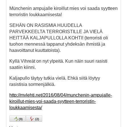
Münchenin ampujalle kiroillut mies voi saada syytteen
terroristin loukkaamisesta!
SEHÄN ON RASISMIA HUUDELLA
PARVEKKEELTA TERRORISTILLE JA VIELÄ
HEITTÄÄ KALJAPULLOLLA KOHTI! (terroristi oli
tuohon mennessä tappanut yhdeksän ihmistä ja
haavoittanut kuuttatoista).
Kyllä Vihreät on nyt ylpeitä. Kun näin suuri rasisti
saatiin kiinni.
Kaljapullo täytyy tutkia vielä. Ehkä siitä löytyy
rasistisia sormenjälkiä.
http://mvlehti.net/2016/08/04/munchenin-ampujalle-
kiroillut-mies-voi-saada-syytteen-terroristin-
loukkaamisesta/
(
9
)
(
2
)