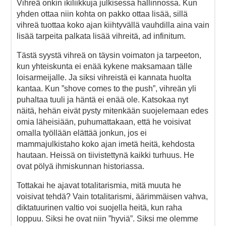
Vihreä onkin ikiliikkuja julkisessa hallinnossa. Kun
yhden ottaa niin kohta on pakko ottaa lisää, sillä
vihreä tuottaa koko ajan kiihtyvällä vauhdilla aina vain
lisää tarpeita palkata lisää vihreitä, ad infinitum.
Tästä syystä vihreä on täysin voimaton ja tarpeeton,
kun yhteiskunta ei enää kykene maksamaan tälle
loisarmeijalle. Ja siksi vihreistä ei kannata huolta
kantaa. Kun ”shove comes to the push”, vihreän yli
puhaltaa tuuli ja häntä ei enää ole. Katsokaa nyt
näitä, hehän eivät pysty mitenkään suojelemaan edes
omia läheisiään, puhumattakaan, että he voisivat
omalla työllään elättää jonkun, jos ei
mammajulkistaho koko ajan imetä heitä, kehdosta
hautaan. Heissä on tiivistettynä kaikki turhuus. He
ovat pölyä ihmiskunnan historiassa.
Tottakai he ajavat totalitarismia, mitä muuta he
voisivat tehdä? Vain totalitarismi, äärimmäisen vahva,
diktatuurinen valtio voi suojella heitä, kun raha
loppuu. Siksi he ovat niin ”hyviä”. Siksi me olemme