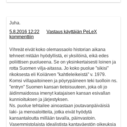
Juha.
5.8.2016 12:22
Vastaus käyttäjän PeLeX
kommenttiin
Vihreät eivät koko olemassaolo historian aikana
tehneet mitään hyödyllistä, ei yksilöinä, eikä edes
poliittisen puolueena. Se on yksinkertaisesti loinen ja
rotta Suomen vilja-aitassa. Jo koko puolue ”sikisi”
rikoksesta eli Koiiärven ”kahtleleikeistä” v. 1979.
Komsi villapaitoineen ja pöyrypäineen teki tuolloin ns.
”entryn” Suomen kansan tietoisuuteen, joka oli jo
äidinmaidossa imenyt katajaisen kansan esivallan
kunnioituksen ja järjestyksen.
Ns. puolue tehtailee ainoastaan joutavanpäiväisiä
laki- ja menoaloitteita, jotka eivät hyödytä
kansantaloutta millään tavalla, päinvastoin.
Vasemmistolaista idealistista kantaväestön oikeuksia