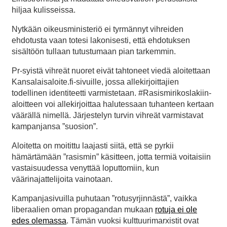
hiljaa kulisseissa.
Nytkään oikeusministeriö ei tyrmännyt vihreiden
ehdotusta vaan totesi lakonisesti, että ehdotuksen
sisältöön tullaan tutustumaan pian tarkemmin.
Pr-syistä vihreät nuoret eivät tahtoneet viedä aloitettaan
Kansalaisaloite.fi-sivuille, jossa allekirjoittajien
todellinen identiteetti varmistetaan. #Rasismirikoslakiin-
aloitteen voi allekirjoittaa halutessaan tuhanteen kertaan
väärällä nimellä. Järjestelyn turvin vihreät varmistavat
kampanjansa ”suosion”.
Aloitetta on moitittu laajasti siitä, että se pyrkii
hämärtämään ”rasismin” käsitteen, jotta termiä voitaisiin
vastaisuudessa venyttää loputtomiin, kun
väärinajattelijoita vainotaan.
Kampanjasivuilla puhutaan ”rotusyrjinnästä”, vaikka
liberaalien oman propagandan mukaan
rotuja ei ole
edes olemassa
. Tämän vuoksi kulttuurimarxistit ovat