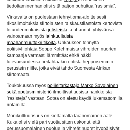
tiedottaminenhan olisi sitä paljon puhuttua ”rasismia”.
Virkavalta on puolestaan tehnyt oma-aloitteisesti
rikosilmoituksia siirtolaisten raiskaustilastoista kertovista
totuudenmukaisista
julisteista
ja uhannut ryhtyvänsä
vainoamaan myös
lainkuuliaisia
maahanmuuttokriitikoita
. Uhkauksen tehnyttä
poliisiylijohtaja Seppo Kolehmaista vihreiden nuorten
kampanja varmasti lämmittää: ehkä häkki
tulevaisuudessa heilahtaakin entistä heppoisemmin
perustein niille, jotka eivät tahdo Suomesta Afrikan
siirtomaata.
Toukokuussa myös
poliisitarkastaja Marko Savolainen
sekä opetusministeriö
ilmoittivat uusista hankkeista
”rasisteja” vastaan. Sotaa on alettu käydä lukemattomilla
rintamilla.
Monikulttuurisuus on kieltämättä taianomainen aate.
Kuka olisi vielä pari vuotta sitten uskonut, että
perussuomalainen puolue ja vihreät nuoret hyppäisivät