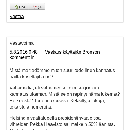
(
15
)
(
0
)
Vastaa
Vastavoima
5.8.2016 0:48
Vastaus käyttäjän Bronson
kommenttiin
Mistä me tiedämme miten suuri todellinen kannatus
näillä kusettajilla on?
Valtamedia, eli valhemedia ilmoittaa jonkun
kannatuslukeman. Mistä se on repinyt nämä lukemat?
Perseestä? Todennäköisesti. Keksittyjä lukuja,
tekaistuja numeroita.
Helsingin vaalialueella presidentinvaaleissa
vihreiden Pekka Haavisto sai melkein 50% äänistä.