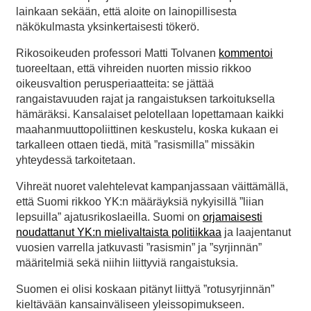
lainkaan sekään, että aloite on lainopillisesta
näkökulmasta yksinkertaisesti tökerö.
Rikosoikeuden professori Matti Tolvanen
kommentoi
tuoreeltaan, että vihreiden nuorten missio rikkoo
oikeusvaltion perusperiaatteita: se jättää
rangaistavuuden rajat ja rangaistuksen tarkoituksella
hämäräksi. Kansalaiset pelotellaan lopettamaan kaikki
maahanmuuttopoliittinen keskustelu, koska kukaan ei
tarkalleen ottaen tiedä, mitä ”rasismilla” missäkin
yhteydessä tarkoitetaan.
Vihreät nuoret valehtelevat kampanjassaan väittämällä,
että Suomi rikkoo YK:n määräyksiä nykyisillä ”liian
lepsuilla” ajatusrikoslaeilla. Suomi on
orjamaisesti
noudattanut YK:n mielivaltaista politiikkaa
ja laajentanut
vuosien varrella jatkuvasti ”rasismin” ja ”syrjinnän”
määritelmiä sekä niihin liittyviä rangaistuksia.
Suomen ei olisi koskaan pitänyt liittyä ”rotusyrjinnän”
kieltävään kansainväliseen yleissopimukseen.