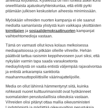
aiheesta kirjoitellut. Kyseessä oli niin rohkea askel kohti
orwellilaista ajatuskuriyhteiskuntaa, että eliitti pyrki
pitämään julkisen keskustelun aiheesta minimissään.
Myöskään vihreiden nuorten kampanja ei ole saanut
medialta samanlaista ylistystä kuin vaikkapa yksittäisten
toimittajien
ja
sosiaalidemokraattinuorten
kampanjat
vaihtoehtomedioja vastaan.
Tämä on varmasti ollut kova kolaus melkoisessa
mediapaitsiossa jo pitkään olleille vihreille. Hehän
päättivät tarttua rasismin keppihevoseen juuri siksi, että
nykyään varmin tapa saada varauksetonta
mediaylistystä on vaatia entistä väljempää rajavalvontaa
ja entistä ankarampia sanktioita
maahanmuuttopoliittisille väärinajattelijoille.
Media on ollut lähinnä hämmentynyt siitä, kuinka
rohkeasti nuoret kulttuurimarxistit ovat hyökänneet
suomalaisten perustuslaillisia oikeuksia vastaan.
Vihreiden olisi pitänyt ottaa mallia oikeusministeri
Lindströmistä ja mädättää oikeusvaltion perustuksia