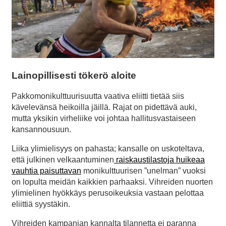
Lainopillisesti tökerö aloite
Pakkomonikulttuurisuutta vaativa eliitti tietää siis
kävelevänsä heikoilla jäillä. Rajat on pidettävä auki,
mutta yksikin virheliike voi johtaa hallitusvastaiseen
kansannousuun.
Liika ylimielisyys on pahasta; kansalle on uskoteltava,
että julkinen velkaantuminen
raiskaustilastoja huikeaa
vauhtia paisuttavan
monikulttuurisen ”unelman” vuoksi
on lopulta meidän kaikkien parhaaksi. Vihreiden nuorten
ylimielinen hyökkäys perusoikeuksia vastaan pelottaa
eliittiä syystäkin.
Vihreiden kampanjan kannalta tilannetta ei paranna