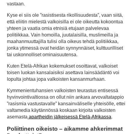
vastaan.
Kyse ei siis ole ”rasistisesta rikollisuudesta”, vaan siitä,
että eliitin mielestä valkoisilla ei ole oikeutta kokoontua
yhteen ja vaatia omia etnisiä etujaan palvelevaa
politiikkaa. Vain homoilla, juutalaisilla, muslimeilla ja
maahanmuuttajilla tulisi olla oikeus tehdä politiikkaa,
jonka ytimessä ovat heidän synnynnäiset, kulttuurilliset
tai uskonnolliset ominaisuutensa.
Kuten Etelä-Afrikan kokemukset osoittavat, valkoiset
toisen luokan kansalaisiksi asettava lainsäädäntö voi
lopulta johtaa jopa valkoisten kansanmurhaan.
Kymmenientuhansien valkoisten teurastus entisessä
hyvinvointivaltiossa on ollut niin ankara arvovaltatappio
”rasismia vastustavalle” kansainväliselle yhteisölle, ettei
valtamedia käytännössä koskaan kirjoita valkoisten
asemasta
apartheidin jälkeisessä Etelä-Afrikassa
.
Poliittinen oikeisto – aikamme ahkerimmat