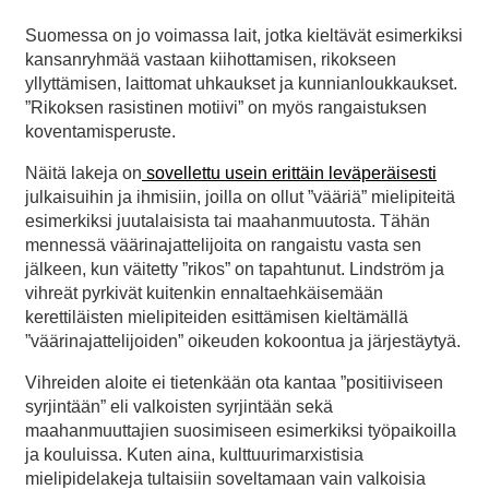
Suomessa on jo voimassa lait, jotka kieltävät esimerkiksi
kansanryhmää vastaan kiihottamisen, rikokseen
yllyttämisen, laittomat uhkaukset ja kunnianloukkaukset.
”Rikoksen rasistinen motiivi” on myös rangaistuksen
koventamisperuste.
Näitä lakeja on
sovellettu usein erittäin leväperäisesti
julkaisuihin ja ihmisiin, joilla on ollut ”vääriä” mielipiteitä
esimerkiksi juutalaisista tai maahanmuutosta. Tähän
mennessä väärinajattelijoita on rangaistu vasta sen
jälkeen, kun väitetty ”rikos” on tapahtunut. Lindström ja
vihreät pyrkivät kuitenkin ennaltaehkäisemään
kerettiläisten mielipiteiden esittämisen kieltämällä
”väärinajattelijoiden” oikeuden kokoontua ja järjestäytyä.
Vihreiden aloite ei tietenkään ota kantaa ”positiiviseen
syrjintään” eli valkoisten syrjintään sekä
maahanmuuttajien suosimiseen esimerkiksi työpaikoilla
ja kouluissa. Kuten aina, kulttuurimarxistisia
mielipidelakeja tultaisiin soveltamaan vain valkoisia