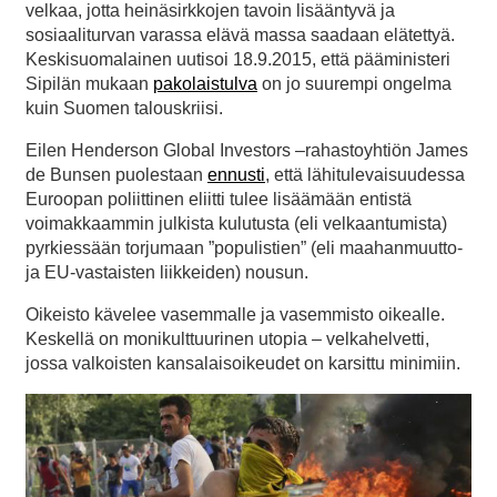
velkaa, jotta heinäsirkkojen tavoin lisääntyvä ja
sosiaaliturvan varassa elävä massa saadaan elätettyä.
Keskisuomalainen uutisoi 18.9.2015, että pääministeri
Sipilän mukaan
pakolaistulva
on jo suurempi ongelma
kuin Suomen talouskriisi.
Eilen Henderson Global Investors –rahastoyhtiön James
de Bunsen puolestaan
ennusti
, että lähitulevaisuudessa
Euroopan poliittinen eliitti tulee lisäämään entistä
voimakkaammin julkista kulutusta (eli velkaantumista)
pyrkiessään torjumaan ”populistien” (eli maahanmuutto-
ja EU-vastaisten liikkeiden) nousun.
Oikeisto kävelee vasemmalle ja vasemmisto oikealle.
Keskellä on monikulttuurinen utopia – velkahelvetti,
jossa valkoisten kansalaisoikeudet on karsittu minimiin.