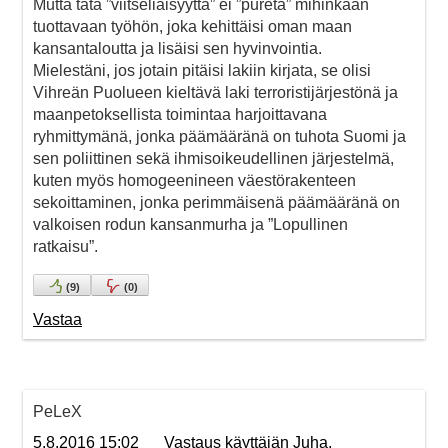
Mutta tätä ”viitseliäisyyttä” ei ”pureta” mihinkään
tuottavaan työhön, joka kehittäisi oman maan
kansantaloutta ja lisäisi sen hyvinvointia.
Mielestäni, jos jotain pitäisi lakiin kirjata, se olisi
Vihreän Puolueen kieltävä laki terroristijärjestönä ja
maanpetoksellista toimintaa harjoittavana
ryhmittymänä, jonka päämääränä on tuhota Suomi ja
sen poliittinen sekä ihmisoikeudellinen järjestelmä,
kuten myös homogeenineen väestörakenteen
sekoittaminen, jonka perimmäisenä päämääränä on
valkoisen rodun kansanmurha ja ”Lopullinen
ratkaisu”.
(
9
)
(
0
)
Vastaa
PeLeX
5.8.2016 15:02
Vastaus käyttäjän Juha.