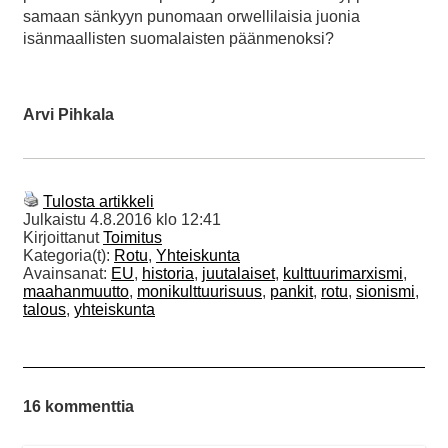
samaan sänkyyn punomaan orwellilaisia juonia
isänmaallisten suomalaisten päänmenoksi?
Arvi Pihkala
Tulosta artikkeli
Julkaistu
4.8.2016 klo 12:41
Kirjoittanut
Toimitus
Kategoria(t):
Rotu
,
Yhteiskunta
Avainsanat:
EU
,
historia
,
juutalaiset
,
kulttuurimarxismi
,
maahanmuutto
,
monikulttuurisuus
,
pankit
,
rotu
,
sionismi
,
talous
,
yhteiskunta
16 kommenttia