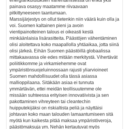
energiankulutuksen vähentämisessä on ehkä yksi
painava osasyy maatamme riivaavaan
pitkittyneeseen taantumaan.
Marssijärjestys on ollut tietenkin niin väärä kuin olla ja
voi. Suomen kaltainen pieni ja avoin
vientipainotteinen talous ei oikeasti kestä
minkäänlaisia lisärasitteita. Päästöjen vähentäminen
olisi aloitettava koko maapallolla yhtäaikaa, jotta siinä
olisi järkeä. Eihän Suomen päästöillä globaalissa
mittakaavassa ole edes mitään merkitystä. Vihertävät
poliitikkomme ja virkamiehemme ovat
ympäristönsuojeluinnossaan rajusti yliarvioineet
Suomen mahdollisuudet olla tässä asiassa
mallioppilaana. Sitäkään asiaa ei tunnuta
ymmärtävän, ettei meidän teollisuutemme ole
missään suhteessa erityisen innovatiivista ja sen
pakottaminen vihreyteen tai cleantechin
huipputekijäksi on riskialtista peliä ja näyttäisi
johtavan koko maan talouden lamaantumiseen sitä
myötä kun kaikesta pitää maksaa ympäristöveroja,
päästömaksuja ym. Nehän kertautuvat myös