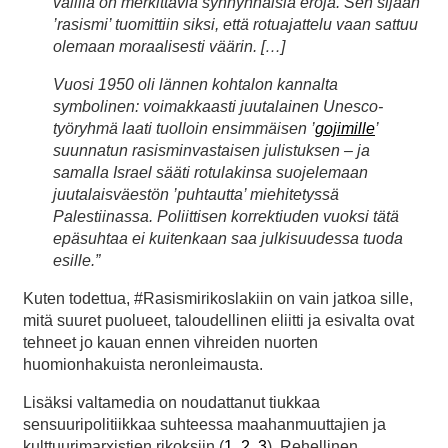
välillä on merkittäviä synnynnäisiä eroja. Sen sijaan
’rasismi’ tuomittiin siksi, että rotuajattelu vaan sattuu
olemaan moraalisesti väärin. […]
Vuosi 1950 oli lännen kohtalon kannalta
symbolinen: voimakkaasti juutalainen Unesco-
työryhmä laati tuolloin ensimmäisen ’
gojimille
’
suunnatun rasisminvastaisen julistuksen – ja
samalla Israel sääti rotulakinsa suojelemaan
juutalaisväestön ’puhtautta’ miehitetyssä
Palestiinassa. Poliittisen korrektiuden vuoksi tätä
epäsuhtaa ei kuitenkaan saa julkisuudessa tuoda
esille.”
Kuten todettua, #Rasismirikoslakiin on vain jatkoa sille,
mitä suuret puolueet, taloudellinen eliitti ja esivalta ovat
tehneet jo kauan ennen vihreiden nuorten
huomionhakuista neronleimausta.
Lisäksi valtamedia on noudattanut tiukkaa
sensuuripolitiikkaa suhteessa maahanmuuttajien ja
kulttuurimarxistien rikoksiin (
1
,
2
,
3
). Rehellinen