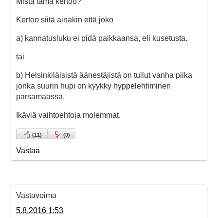
Mistä tämä kertoo?
Kertoo siitä ainakin että joko
a) kannatusluku ei pidä paikkaansa, eli kusetusta.
tai
b) Helsinkiläisistä äänestäjistä on tullut vanha piika
jonka suurin hupi on kyykky hyppelehtiminen
parsamaassa.
Ikäviä vaihtoehtoja molemmat.
(
11
)
(
0
)
Vastaa
Vastavoima
5.8.2016 1:53