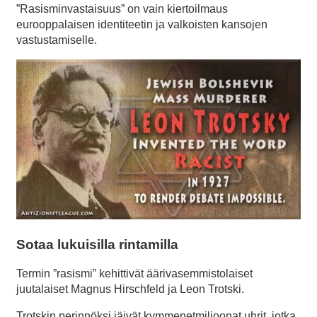
”Rasisminvastaisuus” on vain kiertoilmaus
eurooppalaisen identiteetin ja valkoisten kansojen
vastustamiselle.
Sotaa lukuisilla rintamilla
Termin ”rasismi” kehittivät äärivasemmistolaiset
juutalaiset Magnus Hirschfeld ja Leon Trotski.
Trotskin perinnöksi jäivät kymmenetmiljoonat uhrit, jotka