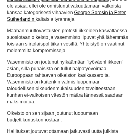
ole asiaa, ellei ole onnistunut vakuuttamaan valkoista
kansaa kategorisesti vihaavien
George Sorosin ja Peter
Sutherlandin
kaltaisia tyranneja.
Maahanmuuttovastaisten protestiliikkeiden kasvattaessa
suosiotaan oikeisto ja vasemmisto lipuvat yhä lähemmäs
toisiaan siirtolaispolitiikan vesillä. Yhteistyö on vaatinut
molemmilta kompromisseja.
Vasemmisto on joutunut hylkäämään ”työväenliikkeen”
asian, sillä punaisista on tullut halpatyövoimaa
Eurooppaan rahtaavan oikeiston käsikassaroita.
Vasemmisto on kuitenkin valmis luopumaan
taloudellisen oikeudenmukaisuuden tavoitteestaan,
kunhan ei-valkoisen väestön määrä lännessä saadaan
maksimoitua.
Oikeisto on sen sijaan joutunut luopumaan
budjettikuriuskonnostaan.
Hallitukset joutuvat ottamaan jatkuvasti uutta julkista