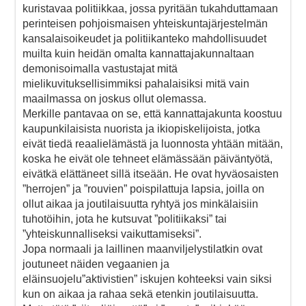
kuristavaa politiikkaa, jossa pyritään tukahduttamaan
perinteisen pohjoismaisen yhteiskuntajärjestelmän
kansalaisoikeudet ja politiikanteko mahdollisuudet
muilta kuin heidän omalta kannattajakunnaltaan
demonisoimalla vastustajat mitä
mielikuvituksellisimmiksi pahalaisiksi mitä vain
maailmassa on joskus ollut olemassa.
Merkille pantavaa on se, että kannattajakunta koostuu
kaupunkilaisista nuorista ja ikiopiskelijoista, jotka
eivät tiedä reaalielämästä ja luonnosta yhtään mitään,
koska he eivät ole tehneet elämässään päiväntyötä,
eivätkä elättäneet sillä itseään. He ovat hyväosaisten
”herrojen” ja ”rouvien” poispilattuja lapsia, joilla on
ollut aikaa ja joutilaisuutta ryhtyä jos minkälaisiin
tuhotöihin, jota he kutsuvat ”politiikaksi” tai
”yhteiskunnalliseksi vaikuttamiseksi”.
Jopa normaali ja laillinen maanviljelystilatkin ovat
joutuneet näiden vegaanien ja
eläinsuojelu”aktivistien” iskujen kohteeksi vain siksi
kun on aikaa ja rahaa sekä etenkin joutilaisuutta.