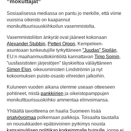
”mokuttajat”
Sosiaalisessa mediassa on pantu jo merkille, että viime
vuosina oikeisto on kaapannut
monikulttuurisuuskiihkoilun vasemmistolta.
Vasemmistoliiton änkyrät ovat jääneet kokonaan
Alexander Stubbin
,
Petteri Orpon
, Kempeleen-
asuntoaan tunkeutujille tyrkyttäneen
”Juudas” Sipilän
,
EU:n maahanmuuttokiintiöitä kannattavan
Timo Soinin
,
”uusfasististen järjestöjen” täyskieltoa väläyttäneen
Simon Elon
, oikeusministeri Lindströmin ja nyt
kokoomuksen puisto-osasto vihreiden jalkoihin.
Kuluneen vuoden aikana olemme useaan otteeseen
pohtineet, mistä
pankkiirien
ja oikeistopamppujen
monikulttuurisuuskiihko ammentaa elinvoimansa.
Yhtäältä tavoitteena on haalia Suomeen lisää
orjatyövoimaa
polkemaan palkkoja. Toisaalta taustalla
on nousukkaiden epätoivoinen pyrkimys nousta
kansainvälisen politiikan korkeimmalle huipulle
, jonne ei