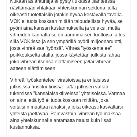
Kukaan asiantuntija ei pysty tiukassa tilanteessa
näyttämään yhtäkään yhteiskunnan sektoria, jolla
oikeasti tuotettaisiin jotakin hyvää kestävällä tavalla.
VOK ei tuota koskaan mitään taloudellista hyvää, se
pyörii aina kansan kustannuksella ja velaksi, mutta
vihreiden kannalta se on äärimmäisen tuottoisa laitos,
sillä VOK:issa ja sen ympärillä pyörii miljoonaruletti,
josta vihreä saa ”työnsä”. Vihreä ”työskentelee”
poikkeuksetta alalla, jossa käytetään julkista rahaa
joko vihreän itsensä elättämiseen ja/tai vihreän
aatteen elättämiseen.
Vihreä ”työskentelee” virastoissa ja erilaisissa
julkisissa ”instituutioissa” ja/tai julkisen vallan
tukemissa ”kansalaisaktiiveissa” yhteisöissä. Varmaa
on aina, että työ ei tuota koskaan mitään, joka
voitaisiin muuttaa rahaksi ja joka oikeasti kasvattaisi
yhteistä jaettavaa. Päinvastoin, vihreän työ maksaa
aina yhteiskunnalle antamatta muuta kuin lisää
kustannuksia.