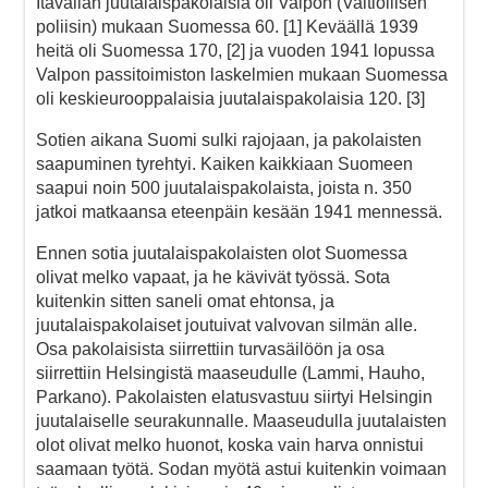
Itävallan juutalaispakolaisia oli Valpon (Valtiollisen
poliisin) mukaan Suomessa 60. [1] Keväällä 1939
heitä oli Suomessa 170, [2] ja vuoden 1941 lopussa
Valpon passitoimiston laskelmien mukaan Suomessa
oli keskieurooppalaisia juutalaispakolaisia 120. [3]
Sotien aikana Suomi sulki rajojaan, ja pakolaisten
saapuminen tyrehtyi. Kaiken kaikkiaan Suomeen
saapui noin 500 juutalaispakolaista, joista n. 350
jatkoi matkaansa eteenpäin kesään 1941 mennessä.
Ennen sotia juutalaispakolaisten olot Suomessa
olivat melko vapaat, ja he kävivät työssä. Sota
kuitenkin sitten saneli omat ehtonsa, ja
juutalaispakolaiset joutuivat valvovan silmän alle.
Osa pakolaisista siirrettiin turvasäilöön ja osa
siirrettiin Helsingistä maaseudulle (Lammi, Hauho,
Parkano). Pakolaisten elatusvastuu siirtyi Helsingin
juutalaiselle seurakunnalle. Maaseudulla juutalaisten
olot olivat melko huonot, koska vain harva onnistui
saamaan työtä. Sodan myötä astui kuitenkin voimaan