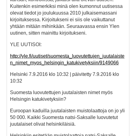
Kuitenkin esimerkiksi minä olen kumonnut uutisessa
olevat tiedot jo joulukuussa 2010 julkaisemassani
kirjoituksessa. Kirjoitukseni ei siis ole vaikuttanut
yhtään mitään mihinkään. Seuraavassa ensin Ylen
uutinen, sitten mainittu kirjoitukseni.
YLE UUTISOI:
http://yle.fi/uutiset/suomesta_luovutettujen_juutalaiste
n_nimet_myos_helsingin_katukivetyksiin/9149066
Helsinki 7.9.2016 klo 10:32 | päivitetty 7.9.2016 klo
10:32
Suomesta luovutettujen juutalaisten nimet myös
Helsingin katukivetyksiin?
Euroopan kaduilla juutalaisten muistolaattoja on jo yli
50 000. Kaikki Suomesta natsi-Saksalle luovutetut
juutalaiset olivat helsinkiläisiä.
Helsinkiin esitetään muistolaattoja natsi-Saksalle