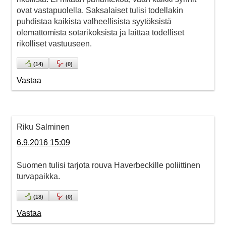
ovat vastapuolella. Saksalaiset tulisi todellakin
puhdistaa kaikista valheellisista syytöksistä
olemattomista sotarikoksista ja laittaa todelliset
rikolliset vastuuseen.
(
14
)
(
0
)
Vastaa
Riku Salminen
6.9.2016 15:09
Suomen tulisi tarjota rouva Haverbeckille poliittinen
turvapaikka.
(
18
)
(
0
)
Vastaa