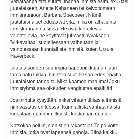
Verrataanpa tätä suurta, ihanaa ihmistä esim. ex-Stasi
juutalaiseen, Anette Kahaneen tai kelvottomaan
ihmisraunioon, Barbara Spectreen. Nämä
juutalaisnaiset edustavat sitä, mikä on alhaisinta
ihmiskunnan naisissa. He ovat kieroilevia,
valehtelevia, he käyttävät julmasti hyväkseen
”virkavaltaa” suojellessaan valheitaan ja
vainotessaan kunniallisia ihmisiä, kuten Ursula
Haverbeck.
Juutalaisuuden suurimpia häpeäpilkkuja on juuri
tämä halu tukkia ihmisten suut. Et saa edes epäillä
juutalaisten tarinoita. Mikä kaamea maailma! Joku
ihmisryhmä saa oikeuden vangituttaa epäilijät!
Jos minulta kysytään, miksi vihaan tällaisia ihmisiä
niin vastaus on tuossa. Kunniallista vanhaa naista
kiusataan epäinhimillisesti, koska hän epäilee.
Katsokaa peiliin, sionistien rakastajat. Te palvotte
ihmisiä, jotka ovat läpeensä pahoja. Siinä kaikki.