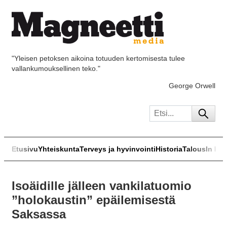
"Yleisen petoksen aikoina totuuden kertomisesta tulee
vallankumouksellinen teko."
George Orwell
Etusivu
Yhteiskunta
Terveys ja hyvinvointi
Historia
Talous
In Eng
Isoäidille jälleen vankilatuomio
”holokaustin” epäilemisestä
Saksassa