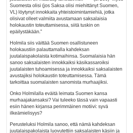
Suomesta olisi (jos Saksa olisi miehittänyt Suomen,
VL) löytynyt innokkaita yhteistoimintamiehiä, jotka
olisivat olleet valmiita avustamaan saksalaisia
holokaustin toteuttamisessa, siitä tuskin on
epäilystäkään.”
Holmila siis väittää Suomen osallistuneen
holokaustiin palauttamalla kahdeksan
juutalaispakolaista kotimaihinsa. Suomalaisia hän
sanoo saksalaisten innokkaiksi käsikassaroiksi
juutalaisten tuhoamisessa ja innokkaiksi saksalaisten
avustajiksi holokaustin toteuttamisessa. Tämä
tarkoittaa suomalaisten sanomista murhaajiksi.
Onko Holmilalla eväitä leimata Suomen kansa
murhaajakansaksi? Vai tuleeko tässä vain vapaasti
esiin hänen kirjansa perimmäinen motiivi: syvä
ilkeämielisyys?
Perusteluksi Holmila sanoo, että nämä kahdeksan
juutalaispakolaista luovutettiin saksalaisten käsiin ja