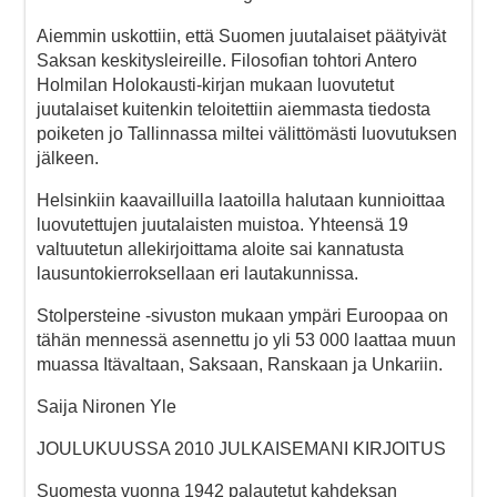
Aiemmin uskottiin, että Suomen juutalaiset päätyivät
Saksan keskitysleireille. Filosofian tohtori Antero
Holmilan Holokausti-kirjan mukaan luovutetut
juutalaiset kuitenkin teloitettiin aiemmasta tiedosta
poiketen jo Tallinnassa miltei välittömästi luovutuksen
jälkeen.
Helsinkiin kaavailluilla laatoilla halutaan kunnioittaa
luovutettujen juutalaisten muistoa. Yhteensä 19
valtuutetun allekirjoittama aloite sai kannatusta
lausuntokierroksellaan eri lautakunnissa.
Stolpersteine -sivuston mukaan ympäri Euroopaa on
tähän mennessä asennettu jo yli 53 000 laattaa muun
muassa Itävaltaan, Saksaan, Ranskaan ja Unkariin.
Saija Nironen Yle
JOULUKUUSSA 2010 JULKAISEMANI KIRJOITUS
Suomesta vuonna 1942 palautetut kahdeksan