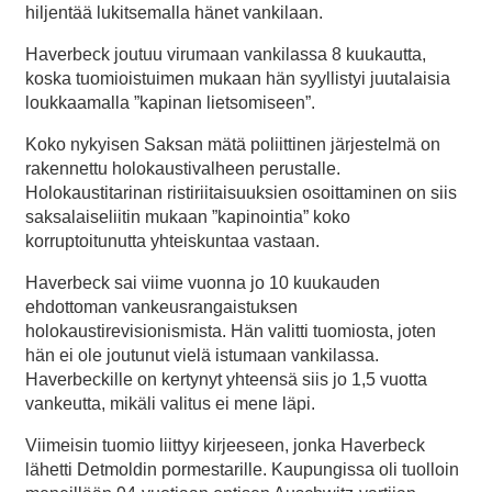
hiljentää lukitsemalla hänet vankilaan.
Haverbeck joutuu virumaan vankilassa 8 kuukautta,
koska tuomioistuimen mukaan hän syyllistyi juutalaisia
loukkaamalla ”kapinan lietsomiseen”.
Koko nykyisen Saksan mätä poliittinen järjestelmä on
rakennettu holokaustivalheen perustalle.
Holokaustitarinan ristiriitaisuuksien osoittaminen on siis
saksalaiseliitin mukaan ”kapinointia” koko
korruptoitunutta yhteiskuntaa vastaan.
Haverbeck sai viime vuonna jo 10 kuukauden
ehdottoman vankeusrangaistuksen
holokaustirevisionismista. Hän valitti tuomiosta, joten
hän ei ole joutunut vielä istumaan vankilassa.
Haverbeckille on kertynyt yhteensä siis jo 1,5 vuotta
vankeutta, mikäli valitus ei mene läpi.
Viimeisin tuomio liittyy kirjeeseen, jonka Haverbeck
lähetti Detmoldin pormestarille. Kaupungissa oli tuolloin