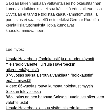
Saksan lakien mukaan valtavirtaisen holokaustitarinan
kumoavia tutkimuksia ei saa käsitellä edes oikeudessa.
Syyttäjän ei tarvitse todistaa kaasukammiomurhia, ja
puolustus ei saa esitellä esimerkiksi Germar Rudolfin
kemiallisia
tutkimuksia
, jotka kumoavat
kaasukammiovalheen.
Lue myös:
Ursula Haverbeck, ”holokausti” ja oikeudenkäynnit
Yleisradio valehteli Ursula Haverbeckin
oikeudenkäynnistä
87-vuotias saksalaisrouva vankilaan ”holokaustin”
epäilemisestä!
Video: 86-vuotias rouva kumoaa holokaustimyytin
Saksan televisiossa
86-vuotias nainen haastaa Saksan juutalaiset oikeuteen
valehtelusta!
Ursula Haverbeck kutsuu sisäministerin kriittiseen