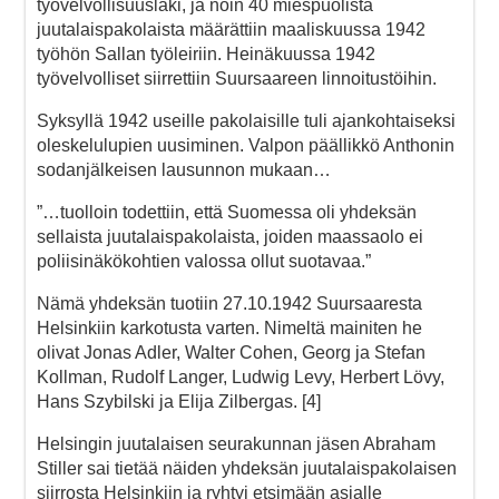
työvelvollisuuslaki, ja noin 40 miespuolista
juutalaispakolaista määrättiin maaliskuussa 1942
työhön Sallan työleiriin. Heinäkuussa 1942
työvelvolliset siirrettiin Suursaareen linnoitustöihin.
Syksyllä 1942 useille pakolaisille tuli ajankohtaiseksi
oleskelulupien uusiminen. Valpon päällikkö Anthonin
sodanjälkeisen lausunnon mukaan…
”…tuolloin todettiin, että Suomessa oli yhdeksän
sellaista juutalaispakolaista, joiden maassaolo ei
poliisinäkökohtien valossa ollut suotavaa.”
Nämä yhdeksän tuotiin 27.10.1942 Suursaaresta
Helsinkiin karkotusta varten. Nimeltä mainiten he
olivat Jonas Adler, Walter Cohen, Georg ja Stefan
Kollman, Rudolf Langer, Ludwig Levy, Herbert Lövy,
Hans Szybilski ja Elija Zilbergas. [4]
Helsingin juutalaisen seurakunnan jäsen Abraham
Stiller sai tietää näiden yhdeksän juutalaispakolaisen
siirrosta Helsinkiin ja ryhtyi etsimään asialle