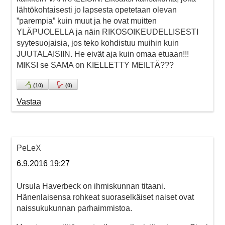
lähtökohtaisesti jo lapsesta opetetaan olevan
”parempia” kuin muut ja he ovat muitten
YLÄPUOLELLA ja näin RIKOSOIKEUDELLISESTI
syytesuojaisia, jos teko kohdistuu muihin kuin
JUUTALAISIIN. He eivät aja kuin omaa etuaan!!!
MIKSI se SAMA on KIELLETTY MEILTÄ???
(
10
)
(
0
)
Vastaa
PeLeX
6.9.2016 19:27
Ursula Haverbeck on ihmiskunnan titaani.
Hänenlaisensa rohkeat suoraselkäiset naiset ovat
naissukukunnan parhaimmistoa.