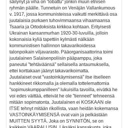
säilynyt ja viha on ”lobattu” jonkin muun etnisen
ryhmän päälle. Tunnetuin on Venäjän Vallankumous
v. 1917, jossa kommunisteissa vaikutti merkittävä osa
juutalaisia purkaen tuhovimmaansa vihaamaansa
Tsaaria ja Ortodoksista kirkkoa kohtaan. Erityisesti
Ukrainan kansanmurhan 1920-30-luvuilla, jolloin
kokonaisia kyliä tapettiin kylmästi nälkään
kommunistisen hallinnon takavarikoidessa
talonpoikain viljavarasto. Pääorganisaattorina toimi
juutalainen Salaisenpoliisin pääpamppu, joka
paneutui ”tehtäväänsä” sellaisella antaumuksella,
ettei korttakaan jäänyt takavarikoimatta.
Juutalaiset ovat ”vastoinkäymisensä” itse itselleen
hankkineet rikkomalla ja olemalla tottelemattomia
”sopimuskumppanilleen” lukuisilla tavoilla, eivätkä he
voi edes väittää, etteivät he ole ”tienneet” tehneensä
mitään sopimatonta. Juutalainen ei KOSKAAN ole
ITSE tehnyt mitään rikollista, vaan heidän kokemansa
VASTOINKÄYMISENSÄ ovat vain ja pelkästään
MUITTEN SYYTÄ. Joka on SYNNITÖN, se on
kaikkein VAARALLISIN. Liksäksi kansakunta, joka