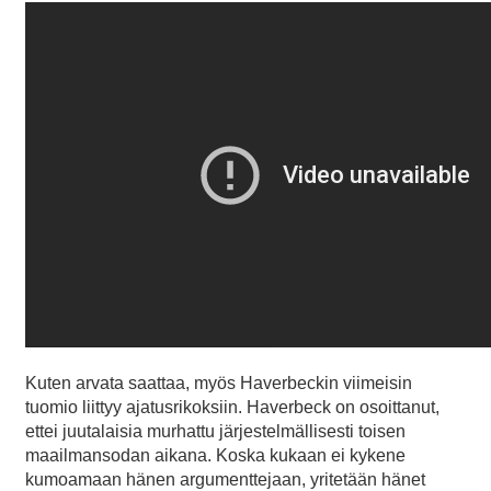
Kuten arvata saattaa, myös Haverbeckin viimeisin
tuomio liittyy ajatusrikoksiin. Haverbeck on osoittanut,
ettei juutalaisia murhattu järjestelmällisesti toisen
maailmansodan aikana. Koska kukaan ei kykene
kumoamaan hänen argumenttejaan, yritetään hänet