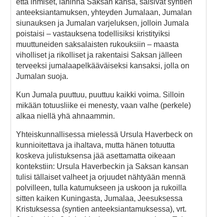
että ihmiset, lähinnä Saksan kansa, saisivat syntien
anteeksiantamuksen, yhteyden Jumalaan, Jumalan
siunauksen ja Jumalan varjeluksen, jolloin Jumala
poistaisi – vastauksena todellisiksi kristityiksi
muuttuneiden saksalaisten rukouksiin – maasta
viholliset ja rikolliset ja rakentaisi Saksan jälleen
terveeksi jumalaapelkääväiseksi kansaksi, jolla on
Jumalan suoja.
Kun Jumala puuttuu, puuttuu kaikki voima. Silloin
mikään totuusliike ei menesty, vaan valhe (perkele)
alkaa niellä yhä ahnaammin.
Yhteiskunnallisessa mielessä Ursula Haverbeck on
kunnioitettava ja ihaltava, mutta hänen totuutta
koskeva julistuksensa jää asettamatta oikeaan
kontekstiin: Ursula Haverbeckin ja Saksan kansan
tulisi tällaiset valheet ja orjuudet nähtyään mennä
polvilleen, tulla katumukseen ja uskoon ja rukoilla
sitten kaiken Kuningasta, Jumalaa, Jeesuksessa
Kristuksessa (syntien anteeksiantamuksessa), vrt.