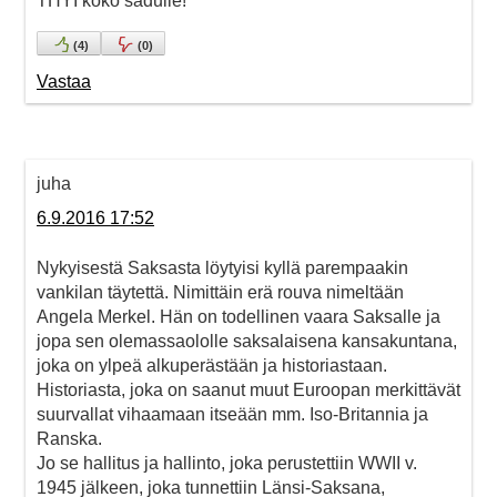
THYI koko sadulle!
(
4
)
(
0
)
Vastaa
juha
6.9.2016 17:52
Nykyisestä Saksasta löytyisi kyllä parempaakin
vankilan täytettä. Nimittäin erä rouva nimeltään
Angela Merkel. Hän on todellinen vaara Saksalle ja
jopa sen olemassaololle saksalaisena kansakuntana,
joka on ylpeä alkuperästään ja historiastaan.
Historiasta, joka on saanut muut Euroopan merkittävät
suurvallat vihaamaan itseään mm. Iso-Britannia ja
Ranska.
Jo se hallitus ja hallinto, joka perustettiin WWII v.
1945 jälkeen, joka tunnettiin Länsi-Saksana,