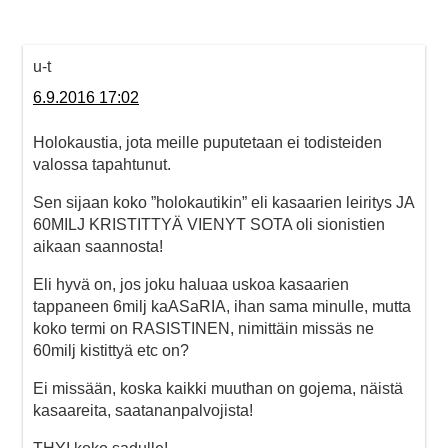
u-t
6.9.2016 17:02
Holokaustia, jota meille puputetaan ei todisteiden
valossa tapahtunut.
Sen sijaan koko ”holokautikin” eli kasaarien leiritys JA
60MILJ KRISTITTYÄ VIENYT SOTA oli sionistien
aikaan saannosta!
Eli hyvä on, jos joku haluaa uskoa kasaarien
tappaneen 6milj kaASaRIA, ihan sama minulle, mutta
koko termi on RASISTINEN, nimittäin missäs ne
60milj kistittyä etc on?
Ei missään, koska kaikki muuthan on gojema, näistä
kasaareita, saatananpalvojista!