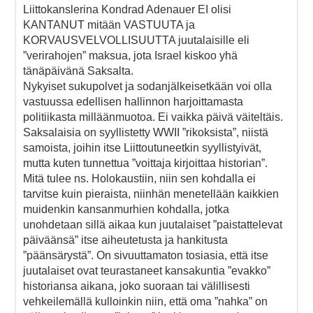
Liittokanslerina Kondrad Adenauer EI olisi
KANTANUT mitään VASTUUTA ja
KORVAUSVELVOLLISUUTTA juutalaisille eli
”verirahojen” maksua, jota Israel kiskoo yhä
tänäpäivänä Saksalta.
Nykyiset sukupolvet ja sodanjälkeisetkään voi olla
vastuussa edellisen hallinnon harjoittamasta
politiikasta milläänmuotoa. Ei vaikka päivä väiteltäis.
Saksalaisia on syyllistetty WWII ”rikoksista”, niistä
samoista, joihin itse Liittoutuneetkin syyllistyivät,
mutta kuten tunnettua ”voittaja kirjoittaa historian”.
Mitä tulee ns. Holokaustiin, niin sen kohdalla ei
tarvitse kuin pieraista, niinhän menetellään kaikkien
muidenkin kansanmurhien kohdalla, jotka
unohdetaan sillä aikaa kun juutalaiset ”paistattelevat
päiväänsä” itse aiheutetusta ja hankitusta
”päänsärystä”. On sivuuttamaton tosiasia, että itse
juutalaiset ovat teurastaneet kansakuntia ”evakko”
historiansa aikana, joko suoraan tai välillisesti
vehkeilemällä kulloinkin niin, että oma ”nahka” on