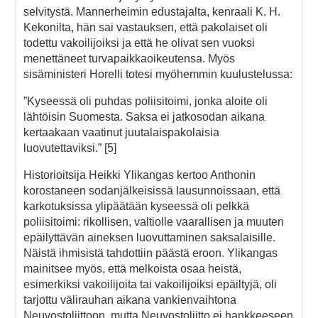
selvitystä. Mannerheimin edustajalta, kenraali K. H.
Kekonilta, hän sai vastauksen, että pakolaiset oli
todettu vakoilijoiksi ja että he olivat sen vuoksi
menettäneet turvapaikkaoikeutensa. Myös
sisäministeri Horelli totesi myöhemmin kuulustelussa:
”Kyseessä oli puhdas poliisitoimi, jonka aloite oli
lähtöisin Suomesta. Saksa ei jatkosodan aikana
kertaakaan vaatinut juutalaispakolaisia
luovutettaviksi.” [5]
Historioitsija Heikki Ylikangas kertoo Anthonin
korostaneen sodanjälkeisissä lausunnoissaan, että
karkotuksissa ylipäätään kyseessä oli pelkkä
poliisitoimi: rikollisen, valtiolle vaarallisen ja muuten
epäilyttävän aineksen luovuttaminen saksalaisille.
Näistä ihmisistä tahdottiin päästä eroon. Ylikangas
mainitsee myös, että melkoista osaa heistä,
esimerkiksi vakoilijoita tai vakoilijoiksi epäiltyjä, oli
tarjottu välirauhan aikana vankienvaihtona
Neuvostoliittoon, mutta Neuvostoliitto ei hankkeeseen