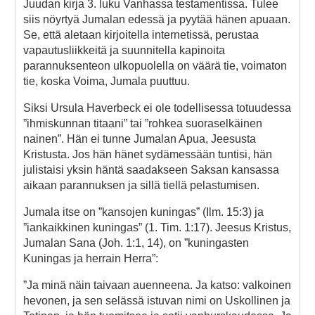
Juudan kirja 3. luku Vanhassa testamentissa. Tulee
siis nöyrtyä Jumalan edessä ja pyytää hänen apuaan.
Se, että aletaan kirjoitella internetissä, perustaa
vapautusliikkeitä ja suunnitella kapinoita
parannuksenteon ulkopuolella on väärä tie, voimaton
tie, koska Voima, Jumala puuttuu.
Siksi Ursula Haverbeck ei ole todellisessa totuudessa
”ihmiskunnan titaani” tai ”rohkea suoraselkäinen
nainen”. Hän ei tunne Jumalan Apua, Jeesusta
Kristusta. Jos hän hänet sydämessään tuntisi, hän
julistaisi yksin häntä saadakseen Saksan kansassa
aikaan parannuksen ja sillä tiellä pelastumisen.
Jumala itse on ”kansojen kuningas” (Ilm. 15:3) ja
”iankaikkinen kuningas” (1. Tim. 1:17). Jeesus Kristus,
Jumalan Sana (Joh. 1:1, 14), on ”kuningasten
Kuningas ja herrain Herra”:
”Ja minä näin taivaan auenneena. Ja katso: valkoinen
hevonen, ja sen selässä istuvan nimi on Uskollinen ja