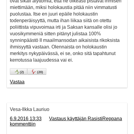
ovat sikäli älyttömiä, että ne oikeasti pistävät ihmisen
miettimään, miksi holokaustia pitää niin vimmatusti
puolustaa. Itse en juuri epäile holokaustin
todenperäisyyttä, mutta ihan liikaa siitä on otettu
poliittista vipuvoimaa irti ja Saksan kansalle olisi jo
vuosikymmeniä sitten pitänyt julistaa 100%
synninpäästö II maailmansodan aikaisista rikoksista
ihmisyyttä vastaan. Olennaista on holokaustin
merkitys nykypäivässä, ei se, onko sitä tapahtunut
kerrotussa laajuudessa vai ei.
(
2
)
(
20
)
Vastaa
Vesa-Ilkka Lauriuo
6.9.2016 13:33
Vastaus käyttäjän RasistiReppana
kommenttiin