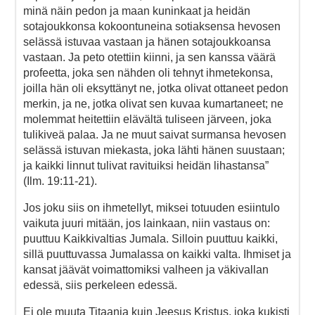
minä näin pedon ja maan kuninkaat ja heidän
sotajoukkonsa kokoontuneina sotiaksensa hevosen
selässä istuvaa vastaan ja hänen sotajoukkoansa
vastaan. Ja peto otettiin kiinni, ja sen kanssa väärä
profeetta, joka sen nähden oli tehnyt ihmetekonsa,
joilla hän oli eksyttänyt ne, jotka olivat ottaneet pedon
merkin, ja ne, jotka olivat sen kuvaa kumartaneet; ne
molemmat heitettiin elävältä tuliseen järveen, joka
tulikiveä palaa. Ja ne muut saivat surmansa hevosen
selässä istuvan miekasta, joka lähti hänen suustaan;
ja kaikki linnut tulivat ravituiksi heidän lihastansa”
(Ilm. 19:11-21).
Jos joku siis on ihmetellyt, miksei totuuden esiintulo
vaikuta juuri mitään, jos lainkaan, niin vastaus on:
puuttuu Kaikkivaltias Jumala. Silloin puuttuu kaikki,
sillä puuttuvassa Jumalassa on kaikki valta. Ihmiset ja
kansat jäävät voimattomiksi valheen ja väkivallan
edessä, siis perkeleen edessä.
Ei ole muuta Titaania kuin Jeesus Kristus, joka kukisti