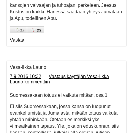
kansojen vaivaajan ja tuhoajan, perkeleen. Jeesus
Kristus on kaikki. Hänessä saadaan yhteys Jumalaan
ja Apu, todellinen Apu.
(
1
)
(
2
)
Vastaa
Vesa-Ilkka Laurio
7.9.2016 10:32
Vastaus käyttäjän Vesa-Ilkka
Laurio kommenttiin
Suomessakaan totuus ei vaikuta mitään, osa 1
Ei siis Suomessakaan, jossa kansa on luopunut
evankeliumista ja Jumalasta, mikään totuus vaikuta
yhtään mihinkään. Otetaan esimerkiksi yksi
viimeaikainen tapaus. Yle, joka on eduskunnan, siis
kansan, kontrollissa, julkaisi alla olevan uutisen.