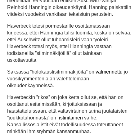
meneillään 94-vuotiaan entisen Auschwitz-vartijan
Reinhold Hanningin oikeudenkäynti. Hanning paiskattiin
viideksi vuodeksi vankilaan tekaistuin perustein.
Haverbeck totesi pormestarille osoittamassaan
kirjeessä, ettei Hanningia tulisi tuomita, koska on selvää,
ettei Auschwitz ollut tuhoamisleiri vaan työleiri.
Haverbeck totesi myös, ettei Hanningia vastaan
todistaneilla ”silminnäkijöillä” ollut lainkaan
uskottavuutta.
Saksassa ”holokaustisilminnäkijöitä” on
valmennettu
jo
vuosikymmenten ajan valehtelemaan
oikeudenkäynneissä.
Haverbeckin ”rikos” on joka kerta ollut se, että hän on
osoittanut esitelmissään, kirjoituksissaan ja
haastatteluissaan, että valtavirtainen tarina juutalaisten
”joukkotuhonnasta” on
ristiriitainen
valhe.
Kansallissosialistit eivät todellisuudessa toteuttaneet
minkään ihmisryhmän kansanmurhaa.