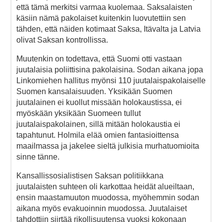
että tämä merkitsi varmaa kuolemaa. Saksalaisten
käsiin nämä pakolaiset kuitenkin luovutettiin sen
tähden, että näiden kotimaat Saksa, Itävalta ja Latvia
olivat Saksan kontrollissa.
Muutenkin on todettava, että Suomi otti vastaan
juutalaisia poliittisina pakolaisina. Sodan aikana jopa
Linkomiehen hallitus myönsi 110 juutalaispakolaiselle
Suomen kansalaisuuden. Yksikään Suomen
juutalainen ei kuollut missään holokaustissa, ei
myöskään yksikään Suomeen tullut
juutalaispakolainen, sillä mitään holokaustia ei
tapahtunut. Holmila elää omien fantasioittensa
maailmassa ja jakelee sieltä julkisia murhatuomioita
sinne tänne.
Kansallissosialistisen Saksan politiikkana
juutalaisten suhteen oli karkottaa heidät alueiltaan,
ensin maastamuuton muodossa, myöhemmin sodan
aikana myös evakuoinnin muodossa. Juutalaiset
tahdottiin siirtää rikollisuutensa vuoksi kokonaan