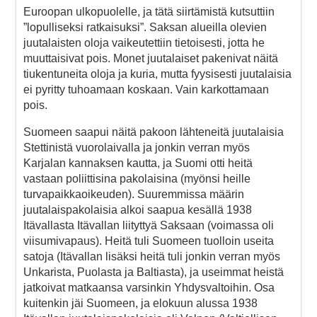
Euroopan ulkopuolelle, ja tätä siirtämistä kutsuttiin
”lopulliseksi ratkaisuksi”. Saksan alueilla olevien
juutalaisten oloja vaikeutettiin tietoisesti, jotta he
muuttaisivat pois. Monet juutalaiset pakenivat näitä
tiukentuneita oloja ja kuria, mutta fyysisesti juutalaisia
ei pyritty tuhoamaan koskaan. Vain karkottamaan
pois.
Suomeen saapui näitä pakoon lähteneitä juutalaisia
Stettinistä vuorolaivalla ja jonkin verran myös
Karjalan kannaksen kautta, ja Suomi otti heitä
vastaan poliittisina pakolaisina (myönsi heille
turvapaikkaoikeuden). Suuremmissa määrin
juutalaispakolaisia alkoi saapua kesällä 1938
Itävallasta Itävallan liityttyä Saksaan (voimassa oli
viisumivapaus). Heitä tuli Suomeen tuolloin useita
satoja (Itävallan lisäksi heitä tuli jonkin verran myös
Unkarista, Puolasta ja Baltiasta), ja useimmat heistä
jatkoivat matkaansa varsinkin Yhdysvaltoihin. Osa
kuitenkin jäi Suomeen, ja elokuun alussa 1938