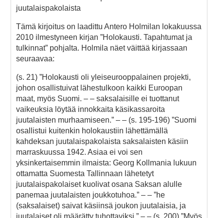
juutalaispakolaista
Tämä kirjoitus on laadittu Antero Holmilan lokakuussa
2010 ilmestyneen kirjan ”Holokausti. Tapahtumat ja
tulkinnat” pohjalta. Holmila näet väittää kirjassaan
seuraavaa:
(s. 21) ”Holokausti oli yleiseurooppalainen projekti,
johon osallistuivat lähestulkoon kaikki Euroopan
maat, myös Suomi. – – saksalaisille ei tuottanut
vaikeuksia löytää innokkaita käsikassaroita
juutalaisten murhaamiseen.” – – (s. 195-196) ”Suomi
osallistui kuitenkin holokaustiin lähettämällä
kahdeksan juutalaispakolaista saksalaisten käsiin
marraskuussa 1942. Asiaa ei voi sen
yksinkertaisemmin ilmaista: Georg Kollmania lukuun
ottamatta Suomesta Tallinnaan lähetetyt
juutalaispakolaiset kuolivat osana Saksan alulle
panemaa juutalaisten joukkotuhoa.” – – ”he
(saksalaiset) saivat käsiinsä joukon juutalaisia, ja
juutalaiset oli määrätty tuhottaviksi.” – – (s. 200) ”Myös