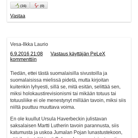
(
16
)
(
0
)
Vastaa
Vesa-Ilkka Laurio
6.9.2016 21:08
Vastaus käyttäjän PeLeX
kommenttiin
Tiedän, ettei tästä suomalaisilla sivustoilla ja
suomalaisissa mielissä pidetä, mutta kirjoitan
kuitenkin lyhyesti, sillä se, mitä esitän, selittää sen,
miksi holokaustirevisionismi tai mikään totuus tai
totuusliike ei ole menestynyt millään tavoin, miksi siis
niiltä puuttuu muuttava voima.
En ole kuullut Ursula Haverbeckin julistavan
saksalaisen Martti Lutherin tavoin parannusta, siis
katumusta ja uskoa Jumalan Pojan lunastustekoon,