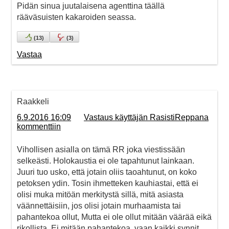
Pidän sinua juutalaisena agenttina täällä
rääväsuisten kakaroiden seassa.
(
13
)
(
3
)
Vastaa
Raakkeli
6.9.2016 16:09
Vastaus käyttäjän RasistiReppana
kommenttiin
Vihollisen asialla on tämä RR joka viestissään
selkeästi. Holokaustia ei ole tapahtunut lainkaan.
Juuri tuo usko, että jotain oliis taoahtunut, on koko
petoksen ydin. Tosin ihmetteken kauhiastai, että ei
olisi muka mitöän merkitystä sillä, mitä asiasta
väännettäisiin, jos olisi jotain murhaamista tai
pahantekoa ollut, Mutta ei ole ollut mitään väärää eikä
rikollista. Ei mitään pahantekoa, vaan kaikki synnit