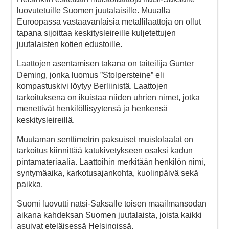
luovutetuille Suomen juutalaisille. Muualla
Euroopassa vastaavanlaisia metallilaattoja on ollut
tapana sijoittaa keskitysleireille kuljetettujen
juutalaisten kotien edustoille.
Laattojen asentamisen takana on taiteilija Gunter
Deming, jonka luomus ”Stolpersteine” eli
kompastuskivi löytyy Berliinistä. Laattojen
tarkoituksena on ikuistaa niiden uhrien nimet, jotka
menettivät henkilöllisyytensä ja henkensä
keskitysleireillä.
Muutaman senttimetrin paksuiset muistolaatat on
tarkoitus kiinnittää katukivetykseen osaksi kadun
pintamateriaalia. Laattoihin merkitään henkilön nimi,
syntymäaika, karkotusajankohta, kuolinpäivä sekä
paikka.
Suomi luovutti natsi-Saksalle toisen maailmansodan
aikana kahdeksan Suomen juutalaista, joista kaikki
asuivat eteläisessä Helsingissä.