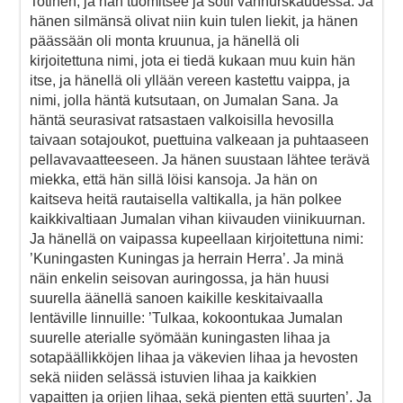
Totinen, ja hän tuomitsee ja sotii vanhurskaudessa. Ja
hänen silmänsä olivat niin kuin tulen liekit, ja hänen
päässään oli monta kruunua, ja hänellä oli
kirjoitettuna nimi, jota ei tiedä kukaan muu kuin hän
itse, ja hänellä oli yllään vereen kastettu vaippa, ja
nimi, jolla häntä kutsutaan, on Jumalan Sana. Ja
häntä seurasivat ratsastaen valkoisilla hevosilla
taivaan sotajoukot, puettuina valkeaan ja puhtaaseen
pellavavaatteeseen. Ja hänen suustaan lähtee terävä
miekka, että hän sillä löisi kansoja. Ja hän on
kaitseva heitä rautaisella valtikalla, ja hän polkee
kaikkivaltiaan Jumalan vihan kiivauden viinikuurnan.
Ja hänellä on vaipassa kupeellaan kirjoitettuna nimi:
’Kuningasten Kuningas ja herrain Herra’. Ja minä
näin enkelin seisovan auringossa, ja hän huusi
suurella äänellä sanoen kaikille keskitaivaalla
lentäville linnuille: ’Tulkaa, kokoontukaa Jumalan
suurelle aterialle syömään kuningasten lihaa ja
sotapäällikköjen lihaa ja väkevien lihaa ja hevosten
sekä niiden selässä istuvien lihaa ja kaikkien
vapaitten ja orjien lihaa, sekä pienten että suurten’. Ja