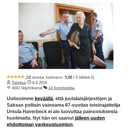
(
12
arviota, keskiarvo:
5,00
/ 5 tähteä 5)
Toimitus
6.9.2016
4002 Näyttökerrat
14 Kommenttia
Uutisoimme
keväällä
, että juutalaisjärjestöjen ja
Saksan poliisin vainoama 87-vuotias toisinajattelija
Ursula Haverbeck ei aio luovuttaa painostuksesta
huolimatta. Nyt hän on saanut
jälleen uuden
ehdottoman vankeustuomion
.