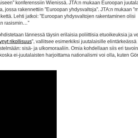
laiseen” konferenssiin Wienissä. JTA:n mukaan Euroopan juutala
etta, jossa rakennettiin ”Euroopan yhdysvaltoja”. JTA:n mukaan ”
ikettä. Lehti jatkoi: ”Euroopan yhdysvaltojen rakentaminen olisi
aan rasismin…”
 kohdistetaan lännessä täysin erilaisia poliittisia etuoikeuksia ja ve
ynyt rikollisuus
”, vallitsee esimerkiksi juutalaisille elintärkeässä
telmään: sisä- ja ulkomoraaliin. Omia kohdellaan siis eri tavoin
, koska ei-juutalaisten harjoittama nationalismi voi olla, kuten Gö