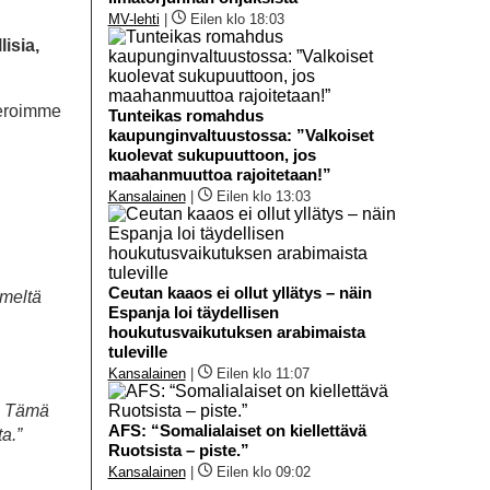
MV-lehti
|
Eilen klo 18:03
isia,
eferoimme
Tunteikas romahdus
kaupunginvaltuustossa: ”Valkoiset
kuolevat sukupuuttoon, jos
maahanmuuttoa rajoitetaan!”
Kansalainen
|
Eilen klo 13:03
Ceutan kaaos ei ollut yllätys – näin
imeltä
Espanja loi täydellisen
houkutusvaikutuksen arabimaista
tuleville
Kansalainen
|
Eilen klo 11:07
n. Tämä
AFS: “Somalialaiset on kiellettävä
a.”
Ruotsista – piste.”
Kansalainen
|
Eilen klo 09:02