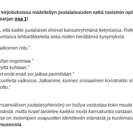
 kirjoituksissa määritellyn juutalaisuuden sekä rasismin opill
 sarjan
osa 1
!
ä, että kaikki juutalaiset olisivat kansanryhmänä tietynlaisia. R
avirtaisia lehtiartikkeleita sekä niiden herättämiä kysymyksiä.
alkoinen rotu.”
allan ongelmaa.”
yyttä kohtaan.”
t eivät enää voi jatkaa perintöään.”
uolleita valkoisia. Jatkamme, kunnes sosiaalinen konstruktio n
ottu.”
 kansainvälisen juutalaisyhteisön) on hullua vastustaa koko muuta
mäistä, mutta Israel taistelee kaikkia muita kansakuntia vastaa
 kyse on molempien osapuolten identiteetin elämästä ja kuolemast
imuseosta