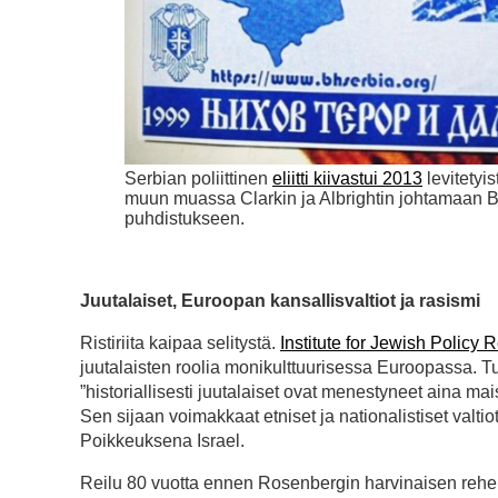
Serbian poliittinen
eliitti kiivastui 2013
levitetyist
muun muassa Clarkin ja Albrightin johtamaan B
puhdistukseen.
Juutalaiset, Euroopan kansallisvaltiot ja rasismi
Ristiriita kaipaa selitystä.
Institute for Jewish Policy 
juutalaisten roolia monikulttuurisessa Euroopassa. Tun
”historiallisesti juutalaiset ovat menestyneet aina mai
Sen sijaan voimakkaat etniset ja nationalistiset valt
Poikkeuksena Israel.
Reilu 80 vuotta ennen Rosenbergin harvinaisen reh