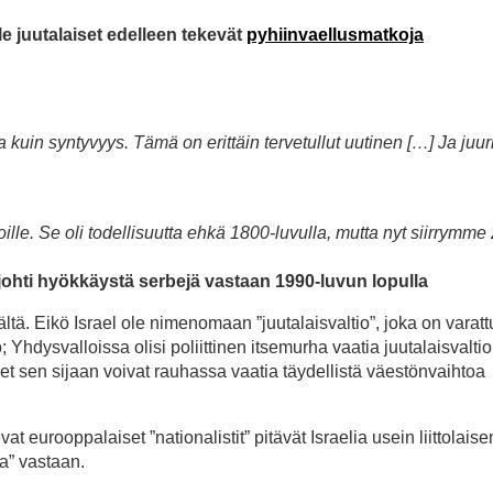
le juutalaiset edelleen tekevät
pyhiinvaellusmatkoja
in syntyvyys. Tämä on erittäin tervetullut uutinen […] Ja juuri
oille. Se oli todellisuutta ehkä 1800-luvulla, mutta nyt siirrymme
 johti hyökkäystä serbejä vastaan 1990-luvun lopulla
ä. Eikö Israel ole nimenomaan ”juutalaisvaltio”, joka on varatt
 Yhdysvalloissa olisi poliittinen itsemurha vaatia juutalaisvalti
set sen sijaan voivat rauhassa vaatia täydellistä väestönvaihtoa
t eurooppalaiset ”nationalistit” pitävät Israelia usein liittolais
ta” vastaan.