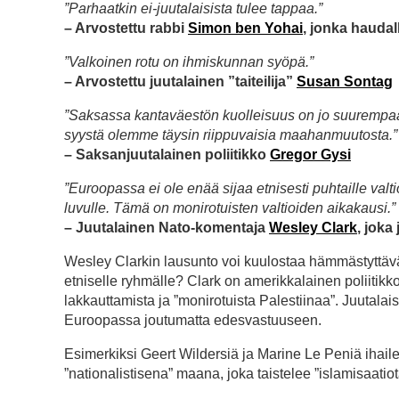
”Parhaatkin ei-juutalaisista tulee tappaa.”
– Arvostettu rabbi
Simon ben Yohai
, jonka haudal
”Valkoinen rotu on ihmiskunnan syöpä.”
– Arvostettu juutalainen ”taiteilija”
Susan Sontag
”Saksassa kantaväestön kuolleisuus on jo suurempaa ku
syystä olemme täysin riippuvaisia maahanmuutosta.”
– Saksanjuutalainen poliitikko
Gregor Gysi
”Euroopassa ei ole enää sijaa etnisesti puhtaille valti
luvulle. Tämä on monirotuisten valtioiden aikakausi.”
– Juutalainen Nato-komentaja
Wesley Clark
, joka
Wesley Clarkin lausunto voi kuulostaa hämmästyttävält
etniselle ryhmälle? Clark on amerikkalainen poliitikko;
lakkauttamista ja ”monirotuista Palestiinaa”. Juutalai
Euroopassa joutumatta edesvastuuseen.
Esimerkiksi Geert Wildersiä ja Marine Le Peniä ihaileva
”nationalistisena” maana, joka taistelee ”islamisaatio