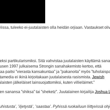
aelissa, tuleeko ei-juutalaisten olla heidän orjiaan. Vastaukset oli
eksi partikularismiksi. Sitä vahvistaa juutalaisten käyttämä sana
ousen 1997 julkaisema Strongin sanahakemisto kertoo, että
taa paitsi ”vierasta kansakuntaa” ja ”pakanoita” myös ”tuholaisp
amedia ei ikinä kirjoitakaan juutalaisesta rasismista.
Jewish
laisten jälkeläiset lainsuojattomiksi, kuten villieläimet.”
en sanansa ”shiksa” tai ”sheketz”. Juutalainen kirjailija
Joshua 
histusta’, ’iljetystä’, ’saastaa’. Pyhissä ruokailuun liittyvissä oh