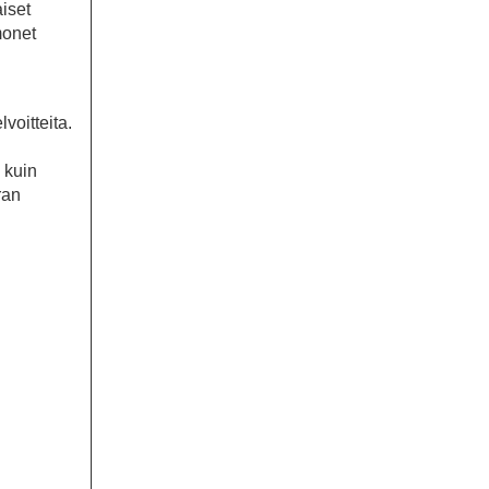
iset
monet
lvoitteita.
 kuin
ran