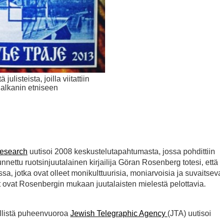
ä julisteista, joilla viitattiin
alkanin etniseen
Research
uutisoi 2008 keskustelutapahtumasta, jossa pohdittiin
nettu ruotsinjuutalainen kirjailija Göran Rosenberg totesi, että
ssa, jotka ovat olleet monikulttuurisia, moniarvoisia ja suvaitseva
iot ovat Rosenbergin mukaan juutalaisten mielestä pelottavia.
ellistä puheenvuoroa
Jewish Telegraphic Agency
(JTA) uutisoi