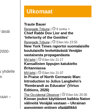
Ulkomaat
Traute Bauer
Renegade Tribune
|
6 tuntia >
 tästä
Chief Rabbi Dov Lior and the
‘Inferiority of the Gentiles’
Renegade Tribune
|
Eilen klo 23:55
New York Times raportoi suomalaisille
koululaisille levitettävästä Venäjän
 2000-
vastaisesta propagandasta
MV-lehti
|
Eilen klo 21:17
Kansallisten lippujen katukielto
Britanniassa
u yhdelle
MV-lehti
|
Eilen klo 21:07
on
In Praise of North Germanic Man:
Introduction to Julius Langbehn’s
‘Rembrandt as Educator‘ (Virtus
Editions, 2026)
The Occidental Observer
|
Eilen klo 20:05
enaan –
Kiovan joukot käyttäneet kaikkia Naton
välineitä Venäjää vastaan – Ukrainan
asevoimien entinen ylipäällikkö