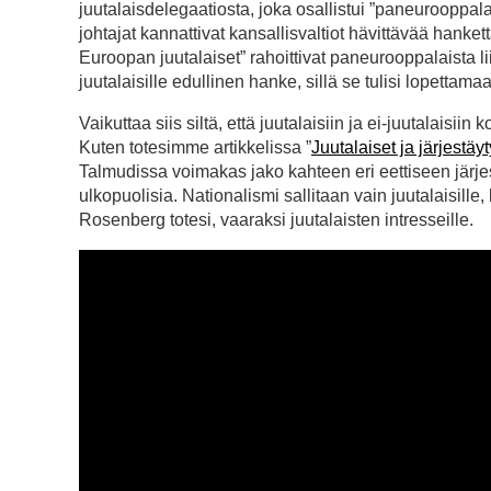
juutalaisdelegaatiosta, joka osallistui ”paneurooppa
johtajat kannattivat kansallisvaltiot hävittävää hank
Euroopan juutalaiset” rahoittivat paneurooppalaista li
juutalaisille edullinen hanke, sillä se tulisi lopettam
Vaikuttaa siis siltä, että juutalaisiin ja ei-juutalaisiin
Kuten totesimme artikkelissa ”
Juutalaiset ja järjestäyt
Talmudissa voimakas jako kahteen eri eettiseen järjes
ulkopuolisia. Nationalismi sallitaan vain juutalaisille
Rosenberg totesi, vaaraksi juutalaisten intresseille.