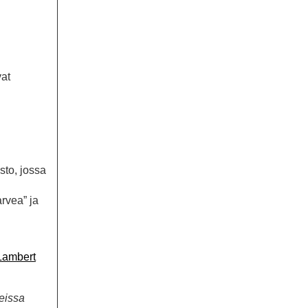
vat
sto, jossa
arvea” ja
Lambert
jeissa