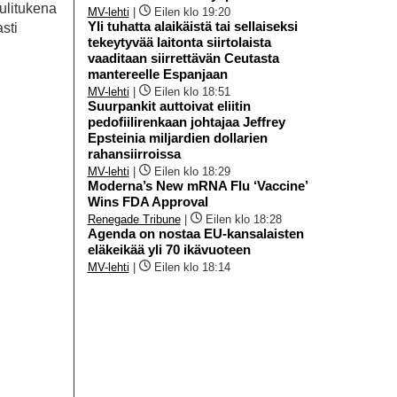
tulitukena
MV-lehti
|
Eilen klo 19:20
Yli tuhatta alaikäistä tai sellaiseksi
sti
tekeytyvää laitonta siirtolaista
vaaditaan siirrettävän Ceutasta
mantereelle Espanjaan
MV-lehti
|
Eilen klo 18:51
Suurpankit auttoivat eliitin
pedofiilirenkaan johtajaa Jeffrey
Epsteinia miljardien dollarien
rahansiirroissa
MV-lehti
|
Eilen klo 18:29
Moderna’s New mRNA Flu ‘Vaccine’
Wins FDA Approval
Renegade Tribune
|
Eilen klo 18:28
Agenda on nostaa EU-kansalaisten
eläkeikää yli 70 ikävuoteen
MV-lehti
|
Eilen klo 18:14