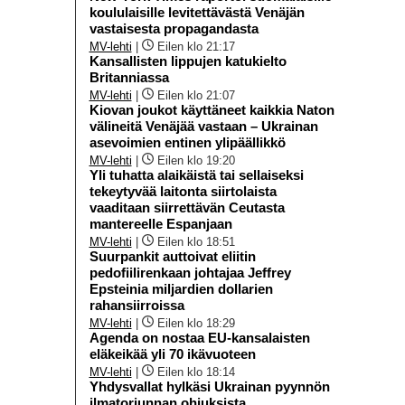
koululaisille levitettävästä Venäjän
vastaisesta propagandasta
MV-lehti
|
Eilen klo 21:17
Kansallisten lippujen katukielto
Britanniassa
MV-lehti
|
Eilen klo 21:07
Kiovan joukot käyttäneet kaikkia Naton
välineitä Venäjää vastaan – Ukrainan
asevoimien entinen ylipäällikkö
MV-lehti
|
Eilen klo 19:20
Yli tuhatta alaikäistä tai sellaiseksi
tekeytyvää laitonta siirtolaista
vaaditaan siirrettävän Ceutasta
mantereelle Espanjaan
MV-lehti
|
Eilen klo 18:51
Suurpankit auttoivat eliitin
pedofiilirenkaan johtajaa Jeffrey
Epsteinia miljardien dollarien
rahansiirroissa
MV-lehti
|
Eilen klo 18:29
Agenda on nostaa EU-kansalaisten
eläkeikää yli 70 ikävuoteen
MV-lehti
|
Eilen klo 18:14
Yhdysvallat hylkäsi Ukrainan pyynnön
ilmatorjunnan ohjuksista