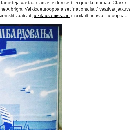
slamisteja vastaan taistelleiden serbien joukkomurhaa. Clarkin 
e Albright. Vaikka eurooppalaiset ”nationalistit” vaativat jatkuva
ionistit vaativat
julkilausumissaan
monikulttuurista Eurooppaa.