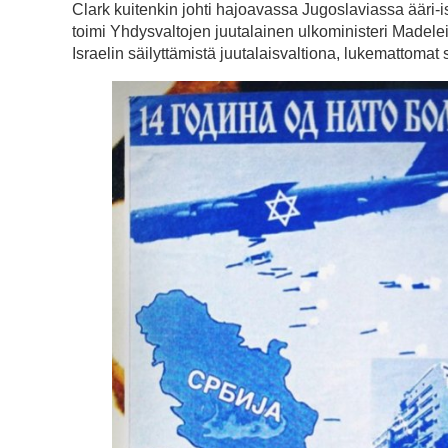
Clark kuitenkin johti hajoavassa Jugoslaviassa ääri-i
toimi Yhdysvaltojen juutalainen ulkoministeri Madelein
Israelin säilyttämistä juutalaisvaltiona, lukemattomat s