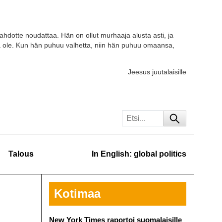
tahdotte noudattaa. Hän on ollut murhaaja alusta asti, ja
a ole. Kun hän puhuu valhetta, niin hän puhuu omaansa,
Jeesus juutalaisille
Talous
In English: global politics
Kotimaa
New York Times raportoi suomalaisille