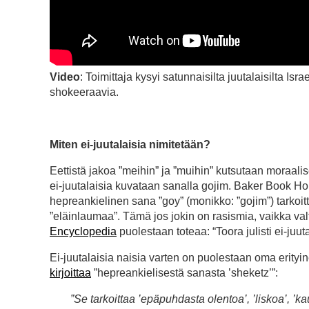
Video
: Toimittaja kysyi satunnaisilta juutalaisilta Isr
shokeeraavia.
Miten ei-juutalaisia nimitetään?
Eettistä jakoa ”meihin” ja ”muihin” kutsutaan moraalis
ei-juutalaisia kuvataan sanalla gojim. Baker Book H
hepreankielinen sana ”goy” (monikko: ”gojim”) tarkoit
”eläinlaumaa”. Tämä jos jokin on rasismia, vaikka valt
Encyclopedia
puolestaan toteaa: “Toora julisti ei-juuta
Ei-juutalaisia naisia varten on puolestaan oma erityin
kirjoittaa
”hepreankielisestä sanasta ’sheketz’”:
”Se tarkoittaa ’epäpuhdasta olentoa’, ’liskoa’, ’kau