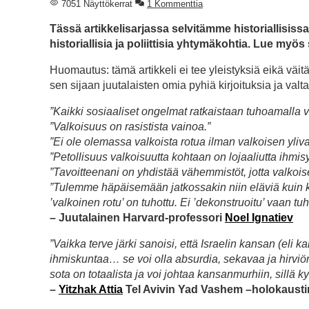
7051 Näyttökerrat
1 Kommenttia
Tässä artikkelisarjassa selvitämme historiallisissa
historiallisia ja poliittisia yhtymäkohtia. Lue myös
Huomautus: tämä artikkeli ei tee yleistyksiä eikä väit
sen sijaan juutalaisten omia pyhiä kirjoituksia ja valt
”Kaikki sosiaaliset ongelmat ratkaistaan tuhoamalla v
”Valkoisuus on rasistista vainoa.”
”Ei ole olemassa valkoista rotua ilman valkoisen yliv
”Petollisuus valkoisuutta kohtaan on lojaaliutta ihmis
”Tavoitteenani on yhdistää vähemmistöt, jotta valkoise
”Tulemme häpäisemään jatkossakin niin eläviä kuin k
’valkoinen rotu’ on tuhottu. Ei ’dekonstruoitu’ vaan tuh
– Juutalainen Harvard-professori
Noel Ignatiev
”Vaikka terve järki sanoisi, että Israelin kansan (eli
ihmiskuntaa… se voi olla absurdia, sekavaa ja hirviö
sota on totaalista ja voi johtaa kansanmurhiin, sillä
–
Yitzhak Attia
Tel Avivin Yad Vashem –holokaust