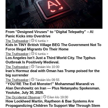
From “Designed Viruses” to “Digital Telepathy” – AI
Panic Kicks into Overdrive
The Truthseeker
|
6 tuntia >
Kids In TINY British Village BEG The Government Not To
Force Illegal Migrants On Their Home
The Truthseeker
|
6 tuntia >
Los Angeles Isn’t Just a Third World City. The Typhus
Outbreak Is Positively Medieval.
The Truthseeker
|
Tänään klo 10:00
Iran’s Hormuz deal with Oman has Trump poised for the
big surrender
The Truthseeker
|
Tänään klo 09:55
“YOU’RE The Evil Monster!” Mohammad Marandi vs
Alan Dershowitz on Iran — Plus Netanyahu Spokesman.
Youtube, July 30, 2026.
The Occidental Observer
|
Eilen klo 19:00
How Lockheed Martin, Raytheon & Bae Systems Are
Propagandizing Children To Support War Through Stem