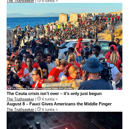
The Truthseeker
|
6 tuntia >
The Ceuta crisis isn’t over – it’s only just begun
The Truthseeker
|
6 tuntia >
August 8 – Fauci Gives Americans the Middle Finger
The Truthseeker
|
6 tuntia >