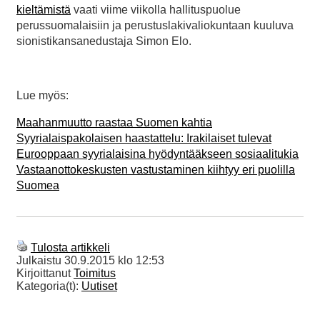
kieltämistä
vaati viime viikolla hallituspuolue
perussuomalaisiin ja perustuslakivaliokuntaan kuuluva
sionistikansanedustaja Simon Elo.
Lue myös:
Maahanmuutto raastaa Suomen kahtia
Syyrialaispakolaisen haastattelu: Irakilaiset tulevat
Eurooppaan syyrialaisina hyödyntääkseen sosiaalitukia
Vastaanottokeskusten vastustaminen kiihtyy eri puolilla
Suomea
Tulosta artikkeli
Julkaistu
30.9.2015 klo 12:53
Kirjoittanut
Toimitus
Kategoria(t):
Uutiset