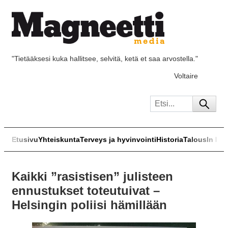
"Tietääksesi kuka hallitsee, selvitä, ketä et saa arvostella."
Voltaire
Etusivu
Yhteiskunta
Terveys ja hyvinvointi
Historia
Talous
In Eng
Kaikki ”rasistisen” julisteen
ennustukset toteutuivat –
Helsingin poliisi hämillään