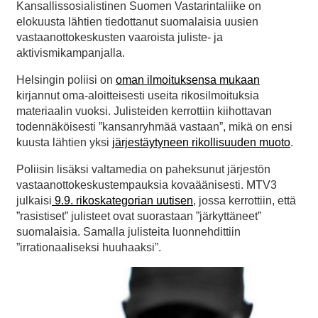
Kansallissosialistinen Suomen Vastarintaliike on
elokuusta lähtien tiedottanut suomalaisia uusien
vastaanottokeskusten vaaroista juliste- ja
aktivismikampanjalla.
Helsingin poliisi on
oman ilmoituksensa mukaan
kirjannut oma-aloitteisesti useita rikosilmoituksia
materiaalin vuoksi. Julisteiden kerrottiin kiihottavan
todennäköisesti ”kansanryhmää vastaan”, mikä on ensi
kuusta lähtien yksi
järjestäytyneen rikollisuuden muoto
.
Poliisin lisäksi valtamedia on paheksunut järjestön
vastaanottokeskustempauksia kovaäänisesti. MTV3
julkaisi
9.9. rikoskategorian uutisen
, jossa kerrottiin, että
”rasistiset” julisteet ovat suorastaan ”järkyttäneet”
suomalaisia. Samalla julisteita luonnehdittiin
”irrationaaliseksi huuhaaksi”.