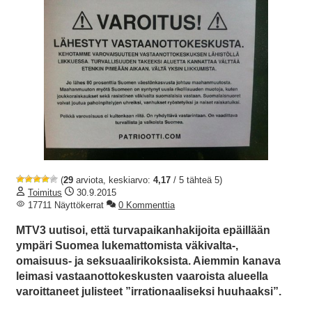
(
29
arviota, keskiarvo:
4,17
/ 5 tähteä 5)
Toimitus
30.9.2015
17711 Näyttökerrat
0 Kommenttia
MTV3 uutisoi, että turvapaikanhakijoita epäillään
ympäri Suomea lukemattomista väkivalta-,
omaisuus- ja seksuaalirikoksista. Aiemmin kanava
leimasi vastaanottokeskusten vaaroista alueella
varoittaneet julisteet ”irrationaaliseksi huuhaaksi”.