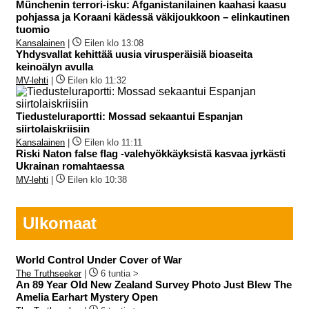
Münchenin terrori-isku: Afganistanilainen kaahasi kaasu
pohjassa ja Koraani kädessä väkijoukkoon – elinkautinen
tuomio
Kansalainen
|
Eilen klo 13:08
Yhdysvallat kehittää uusia virusperäisiä bioaseita
keinoälyn avulla
MV-lehti
|
Eilen klo 11:32
Tiedusteluraportti: Mossad sekaantui Espanjan
siirtolaiskriisiin
Kansalainen
|
Eilen klo 11:11
Riski Naton false flag -valehyökkäyksistä kasvaa jyrkästi
Ukrainan romahtaessa
MV-lehti
|
Eilen klo 10:38
Ulkomaat
World Control Under Cover of War
The Truthseeker
|
6 tuntia >
An 89 Year Old New Zealand Survey Photo Just Blew The
Amelia Earhart Mystery Open