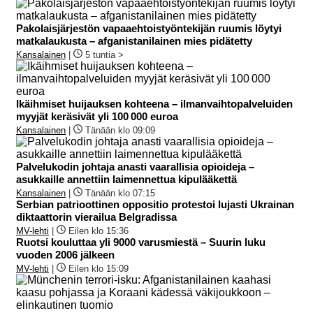
Pakolaisjärjestön vapaaehtoistyöntekijän ruumis löytyi
matkalaukusta – afganistanilainen mies pidätetty
Kansalainen
|
5 tuntia >
Ikäihmiset huijauksen kohteena – ilmanvaihtopalveluiden
myyjät keräsivät yli 100 000 euroa
Kansalainen
|
Tänään klo 09:09
Palvelukodin johtaja anasti vaarallisia opioideja –
asukkaille annettiin laimennettua kipulääkettä
Kansalainen
|
Tänään klo 07:15
Serbian patrioottinen oppositio protestoi lujasti Ukrainan
diktaattorin vierailua Belgradissa
MV-lehti
|
Eilen klo 15:36
Ruotsi kouluttaa yli 9000 varusmiestä – Suurin luku
vuoden 2006 jälkeen
MV-lehti
|
Eilen klo 15:09