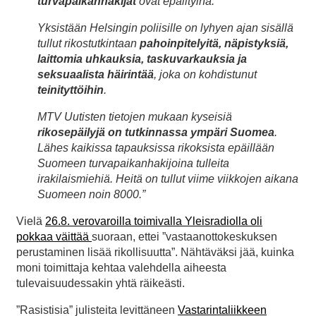
turvapaikanhakijat
ovat epäiltyinä.
Yksistään Helsingin poliisille on lyhyen ajan sisällä
tullut rikostutkintaan
pahoinpitelyitä, näpistyksiä,
laittomia uhkauksia, taskuvarkauksia ja
seksuaalista häirintää
, joka on kohdistunut
teinityttöihin
.
MTV Uutisten tietojen mukaan kyseisiä
rikosepäilyjä on tutkinnassa ympäri Suomea
.
Lähes kaikissa tapauksissa rikoksista epäillään
Suomeen turvapaikanhakijoina tulleita
irakilaismiehiä. Heitä on tullut viime viikkojen aikana
Suomeen noin 8000.”
Vielä
26.8. verovaroilla toimivalla Yleisradiolla oli
pokkaa väittää
suoraan, ettei ”vastaanottokeskuksen
perustaminen lisää rikollisuutta”. Nähtäväksi jää, kuinka
moni toimittaja kehtaa valehdella aiheesta
tulevaisuudessakin yhtä räikeästi.
”Rasistisia” julisteita levittäneen
Vastarintaliikkeen