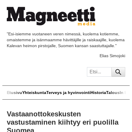
"Esi-isiemme vuotaneen veren nimessä, kuolema kotiemme,
omaistemme ja isänmaamme hävittäjille ja raiskaajille, kuolema
Kalevan heimon pirstojalle, Suomen kansan saastuttajalle."
Elias Simojoki
Etusivu
Yhteiskunta
Terveys ja hyvinvointi
Historia
Talous
In Eng
Vastaanottokeskusten
vastustaminen kiihtyy eri puolilla
Suomea