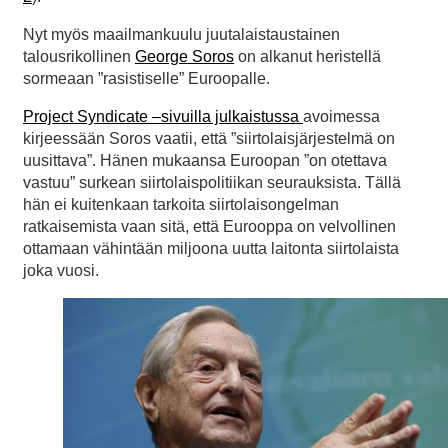
Nyt myös maailmankuulu juutalaistaustainen
talousrikollinen
George Soros
on alkanut heristellä
sormeaan ”rasistiselle” Euroopalle.
Project Syndicate –sivuilla julkaistussa
avoimessa
kirjeessään Soros vaatii, että ”siirtolaisjärjestelmä on
uusittava”. Hänen mukaansa Euroopan ”on otettava
vastuu” surkean siirtolaispolitiikan seurauksista. Tällä
hän ei kuitenkaan tarkoita siirtolaisongelman
ratkaisemista vaan sitä, että Eurooppa on velvollinen
ottamaan vähintään miljoona uutta laitonta siirtolaista
joka vuosi.