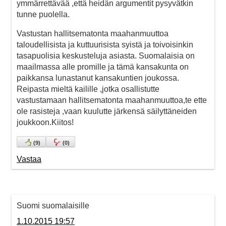
ymmärrettävää ,että heidän argumentit pysyvätkin
tunne puolella.
Vastustan hallitsematonta maahanmuuttoa
taloudellisista ja kuttuurisista syistä ja toivoisinkin
tasapuolisia keskusteluja asiasta. Suomalaisia on
maailmassa alle promille ja tämä kansakunta on
paikkansa lunastanut kansakuntien joukossa.
Reipasta mieltä kailille ,jotka osallistutte
vastustamaan hallitsematonta maahanmuuttoa,te ette
ole rasisteja ,vaan kuulutte järkensä säilyttäneiden
joukkoon.Kiitos!
(
9
)
(
0
)
Vastaa
Suomi suomalaisille
1.10.2015 19:57