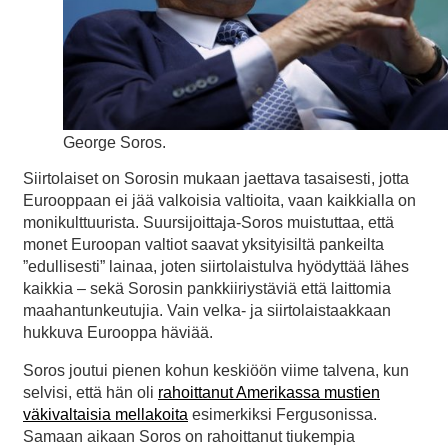
George Soros.
Siirtolaiset on Sorosin mukaan jaettava tasaisesti, jotta
Eurooppaan ei jää valkoisia valtioita, vaan kaikkialla on
monikulttuurista. Suursijoittaja-Soros muistuttaa, että
monet Euroopan valtiot saavat yksityisiltä pankeilta
”edullisesti” lainaa, joten siirtolaistulva hyödyttää lähes
kaikkia – sekä Sorosin pankkiiriystäviä että laittomia
maahantunkeutujia. Vain velka- ja siirtolaistaakkaan
hukkuva Eurooppa häviää.
Soros joutui pienen kohun keskiöön viime talvena, kun
selvisi, että hän oli
rahoittanut Amerikassa mustien
väkivaltaisia mellakoita
esimerkiksi Fergusonissa.
Samaan aikaan Soros on rahoittanut tiukempia