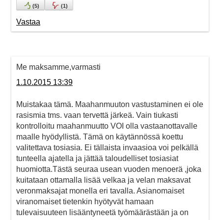
(
5
)
(
1
)
Vastaa
Me maksamme,varmasti
1.10.2015 13:39
Muistakaa tämä. Maahanmuuton vastustaminen ei ole
rasismia tms. vaan tervettä järkeä. Vain tiukasti
kontrolloitu maahanmuutto VOI olla vastaanottavalle
maalle hyödyllistä. Tämä on käytännössä koettu
valitettava tosiasia. Ei tällaista invaasioa voi pelkällä
tunteella ajatella ja jättää taloudelliset tosiasiat
huomiotta.Tästä seuraa usean vuoden menoerä ,joka
kuitataan ottamalla lisää velkaa ja velan maksavat
veronmaksajat monella eri tavalla. Asianomaiset
viranomaiset tietenkin hyötyvät hamaan
tulevaisuuteen lisääntyneetä työmäärästään ja on