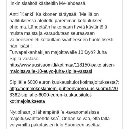
linkin sisältöä käsiteltiin Mv-lehdessä.
Antti `Kanki` Kaikkonen täräyttää: `Meillä on
hallituksessa aloitettu paremman kotoutuksen
ohjelma. Lähdetään hakemaan hyviä käytäntöjä
muista maista ja varaudutaan seuraavaan
vaiheeseen eli kotouttamisvaiheeseen huolellisesti,
hän lisäsi`:
Turvapaikanhakijan majoittavalle 10 €/yö? Juha
Sipilä vastasi:
http://www.uusisuomi.fi/kotimaa/118150-pakolaisen-
majoittavalle-10-euyo-juha-sipila-vastasi
Sipilälle 6000 euron kuukausitulot kotimajoituksesta?:
http://hemmokoskiniemi.puheenvuoro.uusisuomi.fi/20
3362-sipilalle-6000-euron-kuukausitulot-
kotimajoituksesta
Nyt ollaan jo lähempänä `ei-tavanomaisissa
majoitusvaihtoehdoissa`. Onhan selvää, että tällä
volyymilla pakolaisten tulo Suomeen asettaa