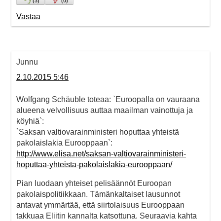
(
3
)
(
0
)
Vastaa
Junnu
2.10.2015 5:46
Wolfgang Schäuble toteaa: `Euroopalla on vauraana
alueena velvollisuus auttaa maailman vainottuja ja
köyhiä`:
`Saksan valtiovarainministeri hoputtaa yhteistä
pakolaislakia Eurooppaan`:
http://www.elisa.net/saksan-valtiovarainministeri-
hoputtaa-yhteista-pakolaislakia-eurooppaan/
Pian luodaan yhteiset pelisäännöt Euroopan
pakolaispolitiikkaan. Tämänkaltaiset lausunnot
antavat ymmärtää, että siirtolaisuus Eurooppaan
takkuaa Eliitin kannalta katsottuna. Seuraavia kahta