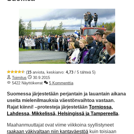
(
15
arviota, keskiarvo:
4,73
/ 5 tähteä 5)
Toimitus
30.9.2015
5422 Näyttökerrat
5 Kommenttia
Suomessa järjestetään perjantain ja lauantain aikana
useita mielenilmauksia väestönvaihtoa vastaan.
Rajat kiinni! –protesteja järjestetään
Torniossa,
Lahdessa, Mikkelissä, Helsingissä ja Tampereella
.
Maahanmuuttajat ovat viime viikkoina syyllistyneet
raakaan väkivaltaan niin kantaväestöä
kuin toisiaan