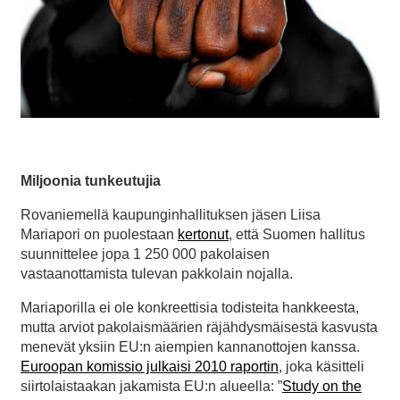
Miljoonia tunkeutujia
Rovaniemellä kaupunginhallituksen jäsen Liisa
Mariapori on puolestaan
kertonut
, että Suomen hallitus
suunnittelee jopa 1 250 000 pakolaisen
vastaanottamista tulevan pakkolain nojalla.
Mariaporilla ei ole konkreettisia todisteita hankkeesta,
mutta arviot pakolaismäärien räjähdysmäisestä kasvusta
menevät yksiin EU:n aiempien kannanottojen kanssa.
Euroopan komissio julkaisi 2010 raportin
, joka käsitteli
siirtolaistaakan jakamista EU:n alueella: ”
Study on the