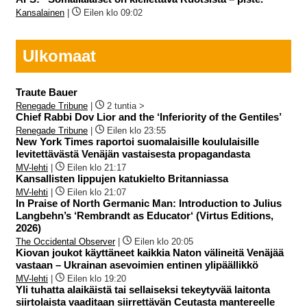
Kansalainen
|
Eilen klo 09:02
Ulkomaat
Traute Bauer
Renegade Tribune
|
2 tuntia >
Chief Rabbi Dov Lior and the ‘Inferiority of the Gentiles’
Renegade Tribune
|
Eilen klo 23:55
New York Times raportoi suomalaisille koululaisille
levitettävästä Venäjän vastaisesta propagandasta
MV-lehti
|
Eilen klo 21:17
Kansallisten lippujen katukielto Britanniassa
MV-lehti
|
Eilen klo 21:07
In Praise of North Germanic Man: Introduction to Julius
Langbehn’s ‘Rembrandt as Educator‘ (Virtus Editions,
2026)
The Occidental Observer
|
Eilen klo 20:05
Kiovan joukot käyttäneet kaikkia Naton välineitä Venäjää
vastaan – Ukrainan asevoimien entinen ylipäällikkö
MV-lehti
|
Eilen klo 19:20
Yli tuhatta alaikäistä tai sellaiseksi tekeytyvää laitonta
siirtolaista vaaditaan siirrettävän Ceutasta mantereelle