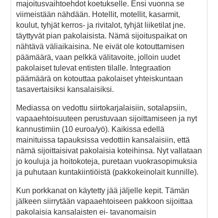
majoitusvaihtoehdot koetukselle. Ensi vuonna se
viimeistään nähdään. Hotellit, motellit, kasarmit,
koulut, tyhjät kerros- ja rivitalot, tyhjät liiketilat jne.
täyttyvät pian pakolaisista. Nämä sijoituspaikat on
nähtävä väliaikaisina. Ne eivät ole kotouttamisen
päämäärä, vaan pelkkä välitavoite, jolloin uudet
pakolaiset tulevat entisten tilalle. Integraation
päämäärä on kotouttaa pakolaiset yhteiskuntaan
tasavertaisiksi kansalaisiksi.
Mediassa on vedottu siirtokarjalaisiin, sotalapsiin,
vapaaehtoisuuteen perustuvaan sijoittamiseen ja nyt
kannustimiin (10 euroa/yö). Kaikissa edellä
mainituissa tapauksissa vedottiin kansalaisiin, että
nämä sijoittaisivat pakolaisia koteihinsa. Nyt vallataan
jo kouluja ja hoitokoteja, puretaan vuokrasopimuksia
ja puhutaan kuntakiintiöistä (pakkokeinolait kunnille).
Kun porkkanat on käytetty jää jäljelle kepit. Tämän
jälkeen siirrytään vapaaehtoiseen pakkoon sijoittaa
pakolaisia kansalaisten ei- tavanomaisin