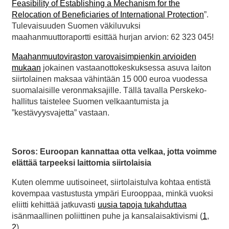
Feasibility of Establishing a Mechanism for the
Relocation of Beneficiaries of International Protection
”.
Tulevaisuuden Suomen väkiluvuksi
maahanmuuttoraportti esittää hurjan arvion: 62 323 045!
Maahanmuutoviraston varovaisimpienkin arvioiden
mukaan
jokainen vastaanottokeskuksessa asuva laiton
siirtolainen maksaa vähintään 15 000 euroa vuodessa
suomalaisille veronmaksajille. Tällä tavalla Perskeko-
hallitus taistelee Suomen velkaantumista ja
”kestävyysvajetta” vastaan.
Soros: Euroopan kannattaa otta velkaa, jotta voimme
elättää tarpeeksi laittomia siirtolaisia
Kuten olemme uutisoineet, siirtolaistulva kohtaa entistä
kovempaa vastustusta ympäri Eurooppaa, minkä vuoksi
eliitti kehittää jatkuvasti
uusia tapoja tukahduttaa
isänmaallinen poliittinen puhe ja kansalaisaktivismi (
1
,
2
).