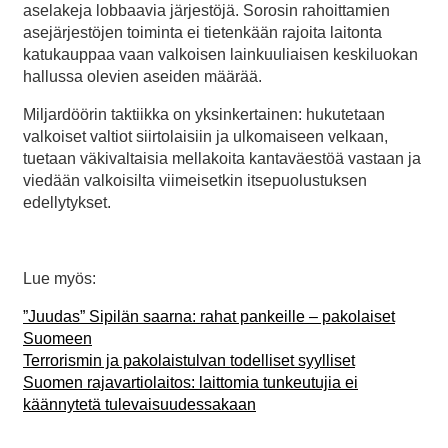
aselakeja lobbaavia järjestöjä. Sorosin rahoittamien
asejärjestöjen toiminta ei tietenkään rajoita laitonta
katukauppaa vaan valkoisen lainkuuliaisen keskiluokan
hallussa olevien aseiden määrää.
Miljardöörin taktiikka on yksinkertainen: hukutetaan
valkoiset valtiot siirtolaisiin ja ulkomaiseen velkaan,
tuetaan väkivaltaisia mellakoita kantaväestöä vastaan ja
viedään valkoisilta viimeisetkin itsepuolustuksen
edellytykset.
Lue myös:
”Juudas” Sipilän saarna: rahat pankeille – pakolaiset
Suomeen
Terrorismin ja pakolaistulvan todelliset syylliset
Suomen rajavartiolaitos: laittomia tunkeutujia ei
käännytetä tulevaisuudessakaan