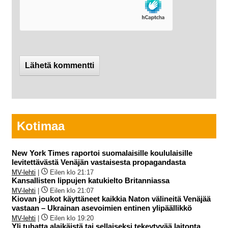
Kotimaa
New York Times raportoi suomalaisille koululaisille
levitettävästä Venäjän vastaisesta propagandasta
MV-lehti
|
Eilen klo 21:17
Kansallisten lippujen katukielto Britanniassa
MV-lehti
|
Eilen klo 21:07
Kiovan joukot käyttäneet kaikkia Naton välineitä Venäjää
vastaan – Ukrainan asevoimien entinen ylipäällikkö
MV-lehti
|
Eilen klo 19:20
Yli tuhatta alaikäistä tai sellaiseksi tekeytyvää laitonta