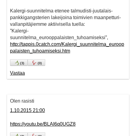
Kalergi-suunnitelma etenee talmudisti-juutalais-
pankkigangsterien lakeijoina toimivien maanpetturi-
vallanpitäjiemme aktiivisella tuella:
”Kalergi-
suunnitelma_eurooppalaisten_tuhoamiseksi”,
http://tappis.0catch.com/Kalergi_suunnitelma_euroop
palaisten_tuhoamiseksi.htm
(
3
)
(
0
)
Vastaa
Olen rasisti
1.10.2015 21:00
https://youtu.be/BLAI6q0UGZ8