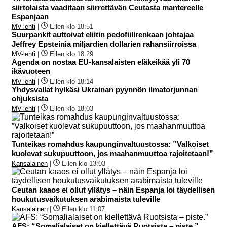
siirtolaista vaaditaan siirrettävän Ceutasta mantereelle
Espanjaan
MV-lehti
|
Eilen klo 18:51
Suurpankit auttoivat eliitin pedofiilirenkaan johtajaa
Jeffrey Epsteinia miljardien dollarien rahansiirroissa
MV-lehti
|
Eilen klo 18:29
Agenda on nostaa EU-kansalaisten eläkeikää yli 70
ikävuoteen
MV-lehti
|
Eilen klo 18:14
Yhdysvallat hylkäsi Ukrainan pyynnön ilmatorjunnan
ohjuksista
MV-lehti
|
Eilen klo 18:03
Tunteikas romahdus kaupunginvaltuustossa: ”Valkoiset
kuolevat sukupuuttoon, jos maahanmuuttoa rajoitetaan!”
Kansalainen
|
Eilen klo 13:03
Ceutan kaaos ei ollut yllätys – näin Espanja loi täydellisen
houkutusvaikutuksen arabimaista tuleville
Kansalainen
|
Eilen klo 11:07
AFS: “Somalialaiset on kiellettävä Ruotsista – piste.”