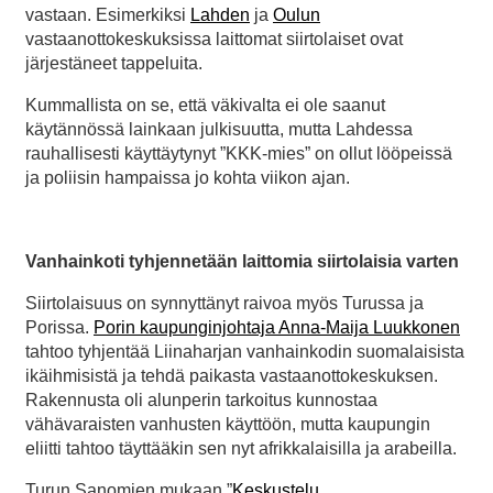
vastaan. Esimerkiksi
Lahden
ja
Oulun
vastaanottokeskuksissa laittomat siirtolaiset ovat
järjestäneet tappeluita.
Kummallista on se, että väkivalta ei ole saanut
käytännössä lainkaan julkisuutta, mutta Lahdessa
rauhallisesti käyttäytynyt ”KKK-mies” on ollut lööpeissä
ja poliisin hampaissa jo kohta viikon ajan.
Vanhainkoti tyhjennetään laittomia siirtolaisia varten
Siirtolaisuus on synnyttänyt raivoa myös Turussa ja
Porissa.
Porin kaupunginjohtaja Anna-Maija Luukkonen
tahtoo tyhjentää Liinaharjan vanhainkodin suomalaisista
ikäihmisistä ja tehdä paikasta vastaanottokeskuksen.
Rakennusta oli alunperin tarkoitus kunnostaa
vähävaraisten vanhusten käyttöön, mutta kaupungin
eliitti tahtoo täyttääkin sen nyt afrikkalaisilla ja arabeilla.
Turun Sanomien mukaan ”
Keskustelu