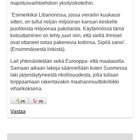
majoitusvaihtoehdoin yksityiskoteihin.
`Esimerkiksi Libanonissa, jossa vierailin kuukausi
sitten, on tullut neljän miljoonan kansan keskelle
puolitoista miljoonaa pakolaista. Käytännössä tämä
kotouttaminen on tehty juuri niin, että siellä ihmiset
ovat ottaneet sotaa pakenevia kotiinsa, Sipilä sanoi`.
(Ensimmäisestä linkistä).
Lait yhtenäistetään sekä Eurooppa- että maatasolla.
Samaan aikaan lakeja säännellään kuten Suomessa
laki järjestäytyneestä rikollisuudesta, jolla tullaan
torppaamaan rakentavakin maahanmuuttokritiikki
viharikoksena.
(
4
)
(
0
)
Vastaa