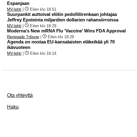
Espanjaan
MV-lehti
|
Eilen klo 18:51
Suurpankit auttoivat eliitin pedofiilirenkaan johtajaa
Jeffrey Epsteinia miljardien dollarien rahansiirroissa
MV-lehti
|
Eilen klo 18:29
Moderna’s New mRNA Flu ‘Vaccine’ Wins FDA Approval
Renegade Tribune
|
Eilen klo 18:28
Agenda on nostaa EU-kansalaisten eläkeikää yli 70
ikävuoteen
MV-lehti
|
Eilen klo 18:14
Ota yhteyttä
Haku