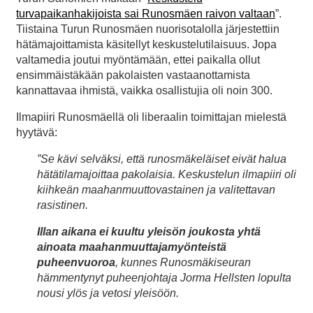
turvapaikanhakijoista sai Runosmäen raivon valtaan
”.
Tiistaina Turun Runosmäen nuorisotalolla järjestettiin
hätämajoittamista käsitellyt keskustelutilaisuus. Jopa
valtamedia joutui myöntämään, ettei paikalla ollut
ensimmäistäkään pakolaisten vastaanottamista
kannattavaa ihmistä, vaikka osallistujia oli noin 300.
Ilmapiiri Runosmäellä oli liberaalin toimittajan mielestä
hyytävä:
”Se kävi selväksi, että runosmäkeläiset eivät halua
hätätilamajoittaa pakolaisia. Keskustelun ilmapiiri oli
kiihkeän maahanmuuttovastainen ja valitettavan
rasistinen.
Illan aikana ei kuultu yleisön joukosta yhtä
ainoata maahanmuuttajamyönteistä
puheenvuoroa
, kunnes Runosmäkiseuran
hämmentynyt puheenjohtaja Jorma Hellsten lopulta
nousi ylös ja vetosi yleisöön.