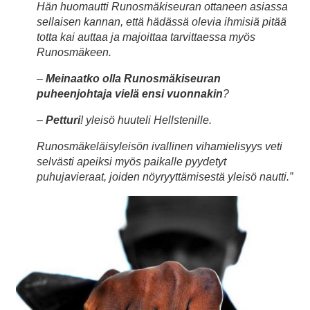
Hän huomautti Runosmäkiseuran ottaneen asiassa
sellaisen kannan, että hädässä olevia ihmisiä pitää
totta kai auttaa ja majoittaa tarvittaessa myös
Runosmäkeen.
–
Meinaatko olla Runosmäkiseuran
puheenjohtaja vielä ensi vuonnakin
?
–
Petturi
! yleisö huuteli Hellstenille.
Runosmäkeläisyleisön ivallinen vihamielisyys veti
selvästi apeiksi myös paikalle pyydetyt
puhujavieraat, joiden nöyryyttämisestä yleisö nautti.”