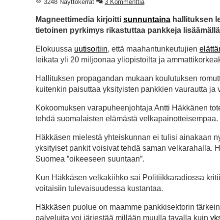
3248 Näyttökerrat
3 Kommenttia
Magneettimedia kirjoitti
sunnuntaina
hallituksen le
tietoinen pyrkimys rikastuttaa pankkeja lisäämäll
Elokuussa
uutisoitiin
, että maahantunkeutujien
elätt
leikata yli 20 miljoonaa yliopistoilta ja ammattikorkeak
Hallituksen propagandan mukaan koulutuksen romutta
kuitenkin paisuttaa yksityisten pankkien vaurautta j
Kokoomuksen varapuheenjohtaja Antti Häkkänen tot
tehdä suomalaisten elämästä velkapainotteisempaa. Myö
Häkkäsen mielestä yhteiskunnan ei tulisi ainakaan n
yksityiset pankit voisivat tehdä saman velkarahalla.
Suomea ”oikeeseen suuntaan”.
Kun Häkkäsen velkakiihko sai Politiikkaradiossa kritiik
voitaisiin tulevaisuudessa kustantaa.
Häkkäsen puolue on maamme pankkisektorin tärkein lob
palveluita voi järjestää millään muulla tavalla kuin
yk