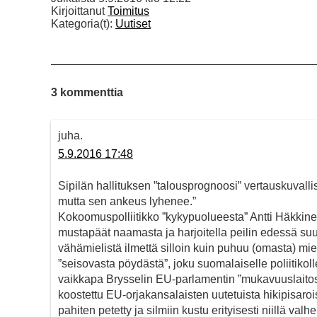
Kirjoittanut
Toimitus
Kategoria(t):
Uutiset
3 kommenttia
juha.
5.9.2016 17:48
Sipilän hallituksen ”talousprognoosi” vertauskuvallis
mutta sen ankeus lyhenee.”
Kokoomuspolliitikko ”kykypuolueesta” Antti Häkkin
mustapäät naamasta ja harjoitella peilin edessä su
vähämielistä ilmettä silloin kuin puhuu (omasta) miel
”seisovasta pöydästä”, joku suomalaiselle poliitikol
vaikkapa Brysselin EU-parlamentin ”mukavuuslaitost
koostettu EU-orjakansalaisten uutetuista hikipisar
pahiten petetty ja silmiin kustu erityisesti niillä valh