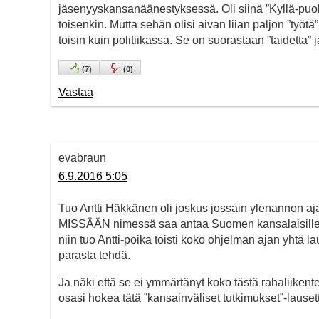
jäsenyyskansanäänestyksessä. Oli siinä ”Kyllä-puolel
toisenkin. Mutta sehän olisi aivan liian paljon ”työtä”
toisin kuin politiikassa. Se on suorastaan ”taidetta” j
(
7
)
(
0
)
Vastaa
evabraun
6.9.2016 5:05
Tuo Antti Häkkänen oli joskus jossain ylenannon ajan
MISSÄÄN nimessä saa antaa Suomen kansalaisille, 
niin tuo Antti-poika toisti koko ohjelman ajan yhtä la
parasta tehdä.
Ja näki että se ei ymmärtänyt koko tästä rahaliiken
osasi hokea tätä ”kansainväliset tutkimukset”-lausetta