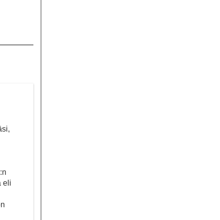
si,
:n
 eli
on