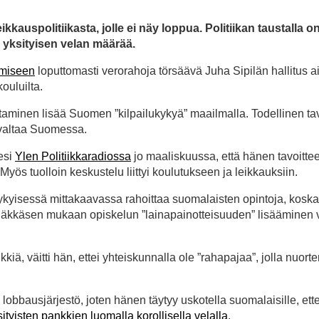
ikkauspolitiikasta, jolle ei näy loppua. Politiikan taustalla o
ä yksityisen velan määrää.
ämiseen
loputtomasti verorahoja törsäävä Juha Sipilän hallitus a
ouluilta.
minen lisää Suomen ”kilpailukykyä” maailmalla. Todellinen ta
a valtaa Suomessa.
esi
Ylen Politiikkaradiossa
jo maaliskuussa, että hänen tavoitte
s tuolloin keskustelu liittyi koulutukseen ja leikkauksiin.
ykyisessä mittakaavassa rahoittaa suomalaisten opintoja, koska
 Häkkäsen mukaan opiskelun ”lainapainotteisuuden” lisääminen 
kiä, väitti hän, ettei yhteiskunnalla ole ”rahapajaa”, jolla nuort
bausjärjestö, joten hänen täytyy uskotella suomalaisille, ettei
sityisten pankkien luomalla korollisella velalla
.