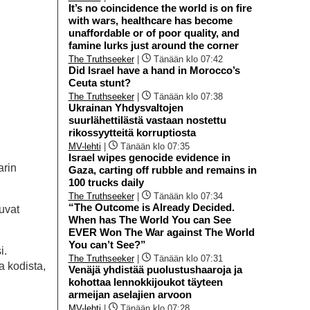
It’s no coincidence the world is on fire
with wars, healthcare has become
unaffordable or of poor quality, and
famine lurks just around the corner
The Truthseeker
|
Tänään klo 07:42
Did Israel have a hand in Morocco’s
Ceuta stunt?
The Truthseeker
|
Tänään klo 07:38
Ukrainan Yhdysvaltojen
suurlähettilästä vastaan nostettu
rikossyytteitä korruptiosta
MV-lehti
|
Tänään klo 07:35
Israel wipes genocide evidence in
arin
Gaza, carting off rubble and remains in
100 trucks daily
The Truthseeker
|
Tänään klo 07:34
“The Outcome is Already Decided.
uvat
When has The World You can See
EVER Won The War against The World
You can’t See?”
i.
The Truthseeker
|
Tänään klo 07:31
 kodista,
Venäjä yhdistää puolustushaaroja ja
kohottaa lennokkijoukot täyteen
armeijan aselajien arvoon
MV-lehti
|
Tänään klo 07:28