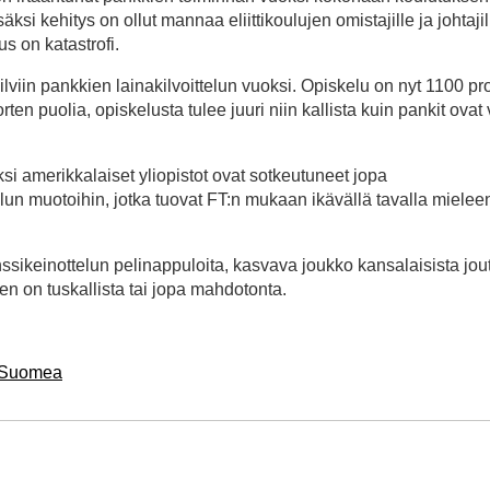
ksi kehitys on ollut mannaa eliittikoulujen omistajille ja johtajil
s on katastrofi.
iin pankkien lainakilvoittelun vuoksi. Opiskelu on nyt 1100 pro
rten puolia, opiskelusta tulee juuri niin kallista kuin pankit ovat 
 amerikkalaiset yliopistot ovat sotkeutuneet jopa
un muotoihin, jotka tuovat FT:n mukaan ikävällä tavalla mielee
ssikeinottelun pelinappuloita, kasvava joukko kansalaisista jou
nen on tuskallista tai jopa mahdotonta.
ro-Suomea