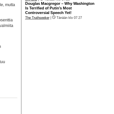
Douglas Macgregor – Why Washington
le, mutta
Is Terrified of Putin’s Most
Controversial Speech Yet!
The Truthseeker
|
Tänään klo 07:27
senttia
valmiita
n
tuu