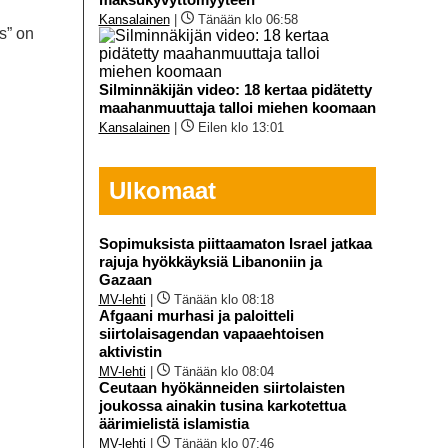
Kansalainen
|
Tänään klo 06:58
s” on
Silminnäkijän video: 18 kertaa pidätetty
maahanmuuttaja talloi miehen koomaan
Kansalainen
|
Eilen klo 13:01
Ulkomaat
Sopimuksista piittaamaton Israel jatkaa
rajuja hyökkäyksiä Libanoniin ja
Gazaan
MV-lehti
|
Tänään klo 08:18
Afgaani murhasi ja paloitteli
siirtolaisagendan vapaaehtoisen
aktivistin
MV-lehti
|
Tänään klo 08:04
Ceutaan hyökänneiden siirtolaisten
joukossa ainakin tusina karkotettua
äärimielistä islamistia
MV-lehti
|
Tänään klo 07:46