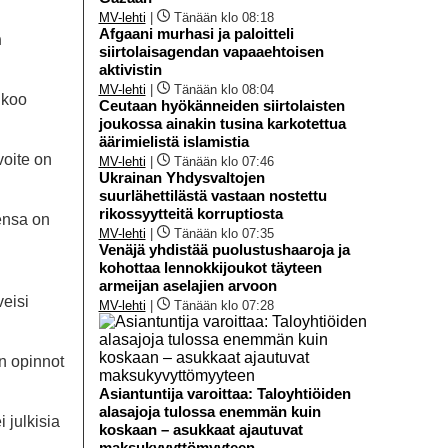
MV-lehti
|
Tänään klo 08:18
Afgaani murhasi ja paloitteli
n
siirtolaisagendan vapaaehtoisen
aktivistin
MV-lehti
|
Tänään klo 08:04
ikoo
Ceutaan hyökänneiden siirtolaisten
joukossa ainakin tusina karkotettua
äärimielistä islamistia
voite on
MV-lehti
|
Tänään klo 07:46
Ukrainan Yhdysvaltojen
suurlähettilästä vastaan nostettu
rikossyytteitä korruptiosta
ensa on
MV-lehti
|
Tänään klo 07:35
Venäjä yhdistää puolustushaaroja ja
kohottaa lennokkijoukot täyteen
armeijan aselajien arvoon
veisi
MV-lehti
|
Tänään klo 07:28
en opinnot
Asiantuntija varoittaa: Taloyhtiöiden
alasajoja tulossa enemmän kuin
 julkisia
koskaan – asukkaat ajautuvat
maksukyvyttömyyteen