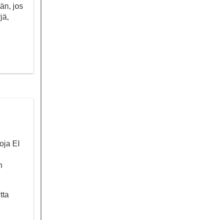
än, jos
jä,
oja EI
n
tta