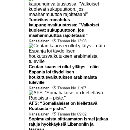
Tunteikas romahdus
kaupunginvaltuustossa: ”Valkoiset
kuolevat sukupuuttoon, jos
maahanmuuttoa rajoitetaan!”
Kansalainen
|
Tänään klo 13:03
Ceutan kaaos ei ollut yllätys – näin
Espanja loi täydellisen
houkutusvaikutuksen arabimaista
tuleville
Kansalainen
|
Tänään klo 11:07
AFS: “Somalialaiset on kiellettävä
Ruotsista – piste.”
Kansalainen
|
Tänään klo 09:02
Sopimuksista piittaamaton Israel jatkaa
rajuja hyökkäyksiä Libanoniin ja
Gazaan