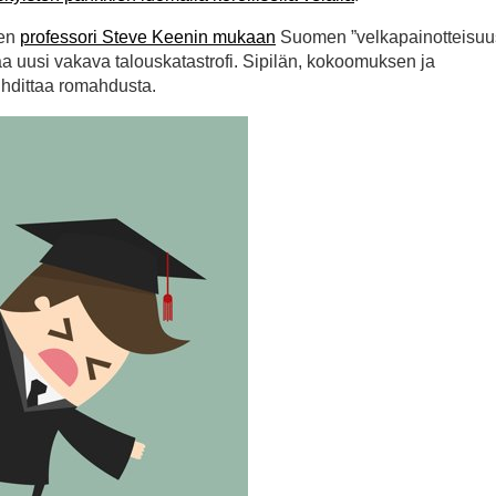
een
professori Steve Keenin mukaan
Suomen ”velkapainotteisuu
aa uusi vakava talouskatastrofi. Sipilän, kokoomuksen ja
hdittaa romahdusta.