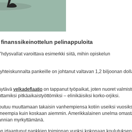
finanssikeinottelun pelinappuloita
dysvallat varoittava esimerkki siitä, mihin opiskelun
yhteiskunnalta pankeille on johtanut valtavan 1,2 biljoonan doll
äytävä
velkadeflaatio
on tappanut työpaikat, joten nuoret valmist
miksi pitkäaikaistyöttömiksi – elinikäisiksi korko-orjiksi.
joutuu muuttamaan takaisin vanhempiensa kotiin useiksi vuosiks
tuneempia kuin koskaan aiemmin. Amerikkalainen unelma omasta
yrannian myrkyttämänä.
ta on irtaantunut pankkien toiminnan vuoksi kokonaan koulutuksen