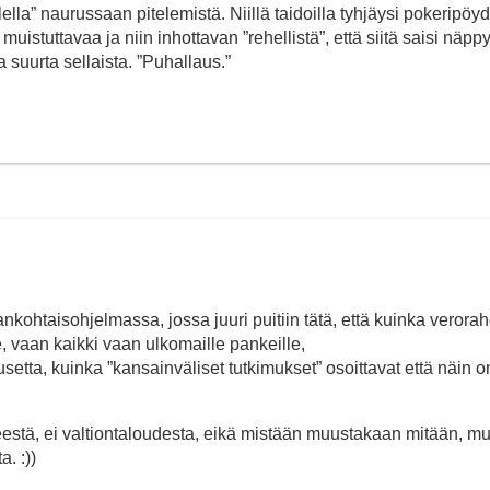
la” naurussaan pitelemistä. Niillä taidoilla tyhjäysi pokeripöyd
 muistuttavaa ja niin inhottavan ”rehellistä”, että siitä saisi näppy
a suurta sellaista. ”Puhallaus.”
kohtaisohjelmassa, jossa juuri puitiin tätä, että kuinka verorah
vaan kaikki vaan ulkomaille pankeille,
usetta, kuinka ”kansainväliset tutkimukset” osoittavat että näin o
teestä, ei valtiontaloudesta, eikä mistään muustakaan mitään, mu
. :))