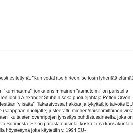
esti esitettynä. ”Kun vedät itse hirteen, se tosin lyhentää elämää
en ”kuminaama”, jonka ensimmäinen ”aamutoimi” on puristella
uren idolin Alexander Stubbin sekä puoluejohtaja Petteri Orvon
estään ”viisaita”. Takaraivossa hakkaa ja tykyttää jo taivoite EU
le (saappaan nuolijalle) justeerattu miehen/naisenmittainen virka
en” kultaisten ovenripojen jynssäys puhdistusaineella, joka on
oista Suomesta. Se on paraslaatuisinta, koska tämä kansakunta 
ella höystettynä joita käytettiin v. 1994 EU-