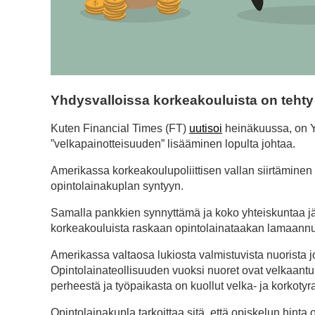
Yhdysvalloissa korkeakouluista on tehty 
Kuten Financial Times (FT)
uutisoi
heinäkuussa, on Yh
”velkapainotteisuuden” lisääminen lopulta johtaa.
Amerikassa korkeakoulupoliittisen vallan siirtäminen 
opintolainakuplan syntyyn.
Samalla pankkien synnyttämä ja koko yhteiskuntaa j
korkeakouluista raskaan opintolainataakan lamaannutta
Amerikassa valtaosa lukiosta valmistuvista nuorista 
Opintolainateollisuuden vuoksi nuoret ovat velkaan
perheestä ja työpaikasta on kuollut velka- ja korkot
Opintolainakupla tarkoittaa sitä, että opiskelun hin