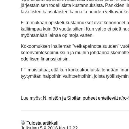
järjestämisen todellisista kustannuksista. Pankkien lisä
tavallisten kansalaisten kannalta nuorten velkavankeu
FT:n mukaan opiskelukustannukset ovat kohonneet pilv
kalliimpaa kuin 30 vuotta sitten! Kun valtio ei pidä nuo
myöntämään lainaa opintoja varten.
Kokoomuksen ihaileman ”velkapainotteisuuden” vuoksi
koronvaihtosopimuksiin ja muihin johdannaiskeinottel
edellisen finanssikriisin
.
FT muistuttaa, että kun korkeakouluista tehdään finan
tyytymään halpoihin vaihtoehtoihin, joista työllistymi
Lue myös:
Niinistön ja Sipilän puheet enteilevät af
Tulosta artikkeli
Julkaistu
5.9.2016 klo 12:22