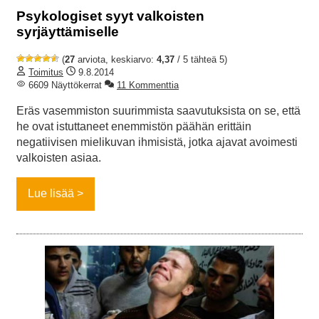
Psykologiset syyt valkoisten
syrjäyttämiselle
(
27
arviota, keskiarvo:
4,37
/ 5 tähteä 5)
Toimitus
9.8.2014
6609 Näyttökerrat
11 Kommenttia
Eräs vasemmiston suurimmista saavutuksista on se, että
he ovat istuttaneet enemmistön päähän erittäin
negatiivisen mielikuvan ihmisistä, jotka ajavat avoimesti
valkoisten asiaa.
Lue lisää