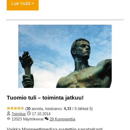
Lue lisää
Tuomio tuli – toiminta jatkuu!
(
30
arviota, keskiarvo:
4,33
/ 5 tähteä 5)
Toimitus
17.10.2014
12023 Näyttökerrat
29 Kommenttia
Vaikka Magneettimediaa syytettiin sanatarkasti