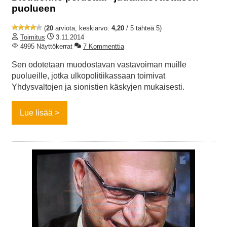
puolueen
(
20
arviota, keskiarvo:
4,20
/ 5 tähteä 5)
Toimitus
3.11.2014
4995 Näyttökerrat
7 Kommenttia
Sen odotetaan muodostavan vastavoiman muille
puolueille, jotka ulkopolitiikassaan toimivat
Yhdysvaltojen ja sionistien käskyjen mukaisesti.
Lue lisää