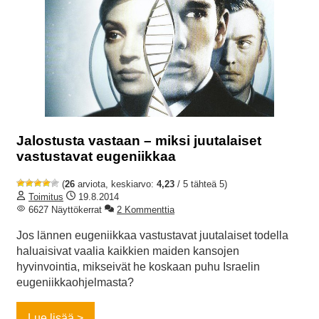
Jalostusta vastaan – miksi juutalaiset
vastustavat eugeniikkaa
(
26
arviota, keskiarvo:
4,23
/ 5 tähteä 5)
Toimitus
19.8.2014
6627 Näyttökerrat
2 Kommenttia
Jos lännen eugeniikkaa vastustavat juutalaiset todella
haluaisivat vaalia kaikkien maiden kansojen
hyvinvointia, mikseivät he koskaan puhu Israelin
eugeniikkaohjelmasta?
Lue lisää