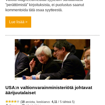
”perättömistä” kirjoituksista, ei puolustus saanut
kommentoida tätä osaa syytteestä.
Lue lisää
USA:n valtionvarainministeriötä johtavat
äärijuutalaiset
(
18
arviota, keskiarvo:
4,11
/ 5 tähteä 5)