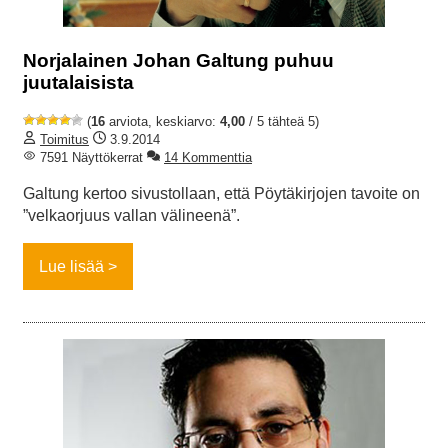
Norjalainen Johan Galtung puhuu
juutalaisista
(
16
arviota, keskiarvo:
4,00
/ 5 tähteä 5)
Toimitus
3.9.2014
7591 Näyttökerrat
14 Kommenttia
Galtung kertoo sivustollaan, että Pöytäkirjojen tavoite on
”velkaorjuus vallan välineenä”.
Lue lisää