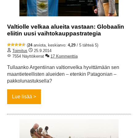
Valtiolle velkaa alueita vastaan: Globaalin
eliitin uusi vaihtokauppastrategia
(
24
arviota, keskiarvo:
4,29
/ 5 tähteä 5)
Toimitus
25.9.2014
7554 Näyttökerrat
17 Kommenttia
Tullaanko Argentiinan valtionvelka hyvittämään sen
maantieteellisten alueiden – etenkin Patagonian –
pakkolunastuksella?
Lue lisää