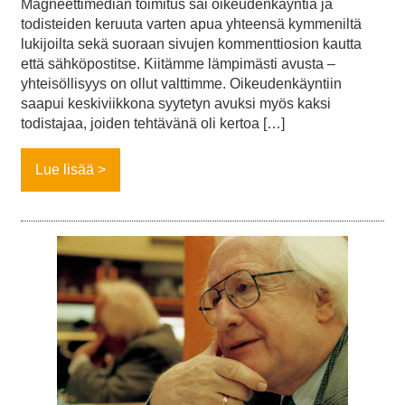
Magneettimedian toimitus sai oikeudenkäyntiä ja
todisteiden keruuta varten apua yhteensä kymmeniltä
lukijoilta sekä suoraan sivujen kommenttiosion kautta
että sähköpostitse. Kiitämme lämpimästi avusta –
yhteisöllisyys on ollut valttimme. Oikeudenkäyntiin
saapui keskiviikkona syytetyn avuksi myös kaksi
todistajaa, joiden tehtävänä oli kertoa […]
Lue lisää