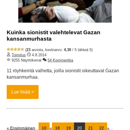
Kuinka sionistit valehtelevat Gazan
kansanmurhasta
(
23
arviota, keskiarvo:
4,30
/ 5 tähteä 5)
Toimitus
4.8.2014
9255 Näyttökerrat
54 Kommenttia
11 röyhkeintä valhetta, joilla sionistit oikeuttavat Gazan
kansanmurhaa.
Lue lisää
« Ensimmäinen
...
10
«
18
19
20
21
22
»
...