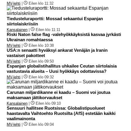
MV-lehti
|
Eilen klo 11:32
Tiedusteluraportti: Mossad sekaantui Espanjan
siirtolaiskriisiin
Kansalainen
|
Eilen klo 11:11
Riski Naton false flag -valehyökkäyksistä kasvaa jyrkästi
Ukrainan romahtaessa
MV-lehti
|
Eilen klo 10:38
USA:n senaatti hyväksyi ankarat Venäjän ja Iranin
vastaiset pakotteet
MV-lehti
|
Eilen klo 09:50
Espanjan globalistihallitus uhkailee Ceutan siirtolaisia
vastustavia alueita – Uusi hyökkäys odottavissa?
MV-lehti
|
Eilen klo 09:32
Carunan miljardikanne ei kaadu – Suomi voi joutua
maksamaan jättikorvaukset
Kansalainen
|
Eilen klo 09:10
Sensuuri hallitsee Ruotsissa: Globalistipuolueet
haastavalta Vaihtoehto Ruotsilta (AfS) estetään kaikki
vaalimainonta
MV-lehti
|
Eilen klo 09:04