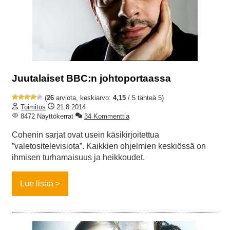
Juutalaiset BBC:n johtoportaassa
(
26
arviota, keskiarvo:
4,15
/ 5 tähteä 5)
Toimitus
21.8.2014
8472 Näyttökerrat
34 Kommenttia
Cohenin sarjat ovat usein käsikirjoitettua
”valetositelevisiota”. Kaikkien ohjelmien keskiössä on
ihmisen turhamaisuus ja heikkoudet.
Lue lisää