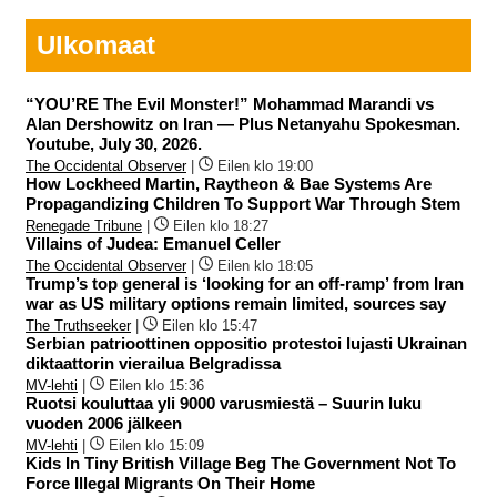
Ulkomaat
“YOU’RE The Evil Monster!” Mohammad Marandi vs
Alan Dershowitz on Iran — Plus Netanyahu Spokesman.
Youtube, July 30, 2026.
The Occidental Observer
|
Eilen klo 19:00
How Lockheed Martin, Raytheon & Bae Systems Are
Propagandizing Children To Support War Through Stem
Renegade Tribune
|
Eilen klo 18:27
Villains of Judea: Emanuel Celler
The Occidental Observer
|
Eilen klo 18:05
Trump’s top general is ‘looking for an off-ramp’ from Iran
war as US military options remain limited, sources say
The Truthseeker
|
Eilen klo 15:47
Serbian patrioottinen oppositio protestoi lujasti Ukrainan
diktaattorin vierailua Belgradissa
MV-lehti
|
Eilen klo 15:36
Ruotsi kouluttaa yli 9000 varusmiestä – Suurin luku
vuoden 2006 jälkeen
MV-lehti
|
Eilen klo 15:09
Kids In Tiny British Village Beg The Government Not To
Force Illegal Migrants On Their Home