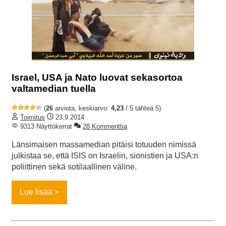
Israel, USA ja Nato luovat sekasortoa
valtamedian tuella
(
26
arviota, keskiarvo:
4,23
/ 5 tähteä 5)
Toimitus
23.9.2014
9313 Näyttökerrat
28 Kommenttia
Länsimaisen massamedian pitäisi totuuden nimissä
julkistaa se, että ISIS on Israelin, sionistien ja USA:n
poliittinen sekä sotilaallinen väline.
Lue lisää