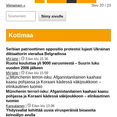
Viimeinen »
Sivu 20 / 23
Kotimaa
Serbian patrioottinen oppositio protestoi lujasti Ukrainan
diktaattorin vierailua Belgradissa
MV-lehti
|
Eilen klo 15:36
Ruotsi kouluttaa yli 9000 varusmiestä – Suurin luku
vuoden 2006 jälkeen
MV-lehti
|
Eilen klo 15:09
Münchenin terrori-isku: Afganistanilainen kaahasi kaasu
pohjassa ja Koraani kädessä väkijoukkoon – elinkautinen
tuomio
Kansalainen
|
Eilen klo 13:08
Yhdysvallat kehittää uusia virusperäisiä bioaseita
keinoälyn avulla