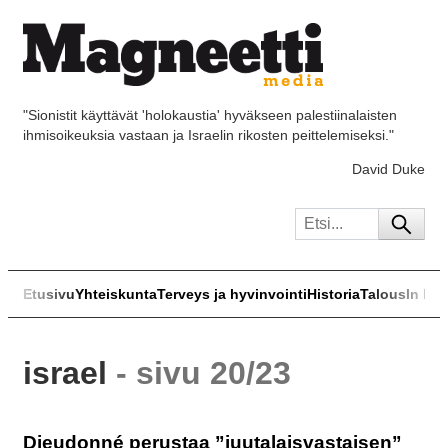
"Sionistit käyttävät 'holokaustia' hyväkseen palestiinalaisten
ihmisoikeuksia vastaan ja Israelin rikosten peittelemiseksi."
David Duke
Etusivu
Yhteiskunta
Terveys ja hyvinvointi
Historia
Talous
In Eng
israel
- sivu 20/23
Dieudonné perustaa ”juutalaisvastaisen”