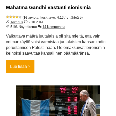
Mahatma Gandhi vastusti sionismia
(
16
arviota, keskiarvo:
4,13
/ 5 tähteä 5)
Toimitus
2.10.2014
5196 Näyttökerrat
14 Kommenttia
Vaikuttava määrä juutalaisia oli sitä mieltä, että vain
voimankäyttö voisi varmistaa juutalaisten kansankodin
perustamisen Palestiinaan. He omaksuivat terrorismin
keinoksi saavuttaa kansallinen päämääränsä.
Lue lisää