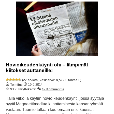
Hovioikeudenkäynti ohi – lämpimät
kiitokset auttaneille!
(
27
arviota, keskiarvo:
4,52
/ 5 tähteä 5)
Toimitus
19.9.2014
9353 Näyttökerrat
42 Kommenttia
Tällä viikolla käytiin hovioikeudenkäynti, jossa syyttäjä
syytti Magneettimediaa kiihottamisesta kansanryhmää
vastaan. Tuomio tullaan kuulemaan ensi kuussa.