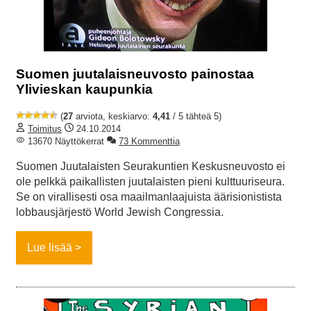
Suomen juutalaisneuvosto painostaa
Ylivieskan kaupunkia
(
27
arviota, keskiarvo:
4,41
/ 5 tähteä 5)
Toimitus
24.10.2014
13670 Näyttökerrat
73 Kommenttia
Suomen Juutalaisten Seurakuntien Keskusneuvosto ei
ole pelkkä paikallisten juutalaisten pieni kulttuuriseura.
Se on virallisesti osa maailmanlaajuista äärisionistista
lobbausjärjestö World Jewish Congressia.
Lue lisää