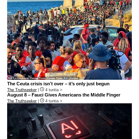
The Ceuta crisis isn’t over – it’s only just begun
The Truthseeker
|
4 tuntia >
August 8 – Fauci Gives Americans the Middle Finger
The Truthseeker
|
4 tuntia >