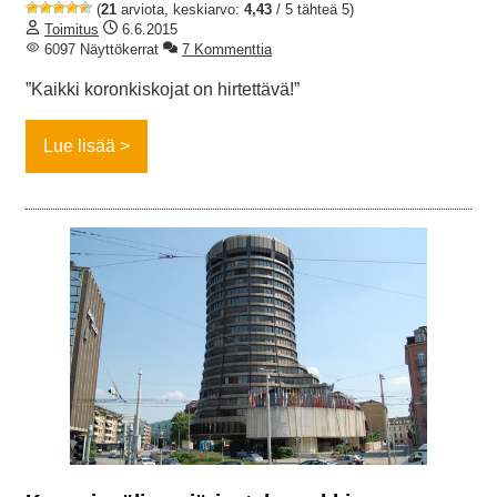
(
21
arviota, keskiarvo:
4,43
/ 5 tähteä 5)
Toimitus
6.6.2015
6097 Näyttökerrat
7 Kommenttia
”Kaikki koronkiskojat on hirtettävä!”
Lue lisää