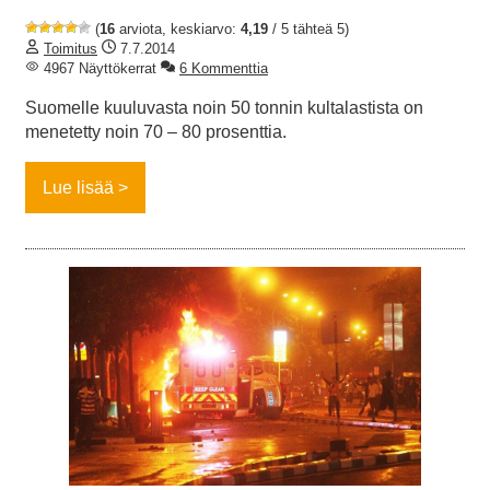
(
16
arviota, keskiarvo:
4,19
/ 5 tähteä 5)
Toimitus
7.7.2014
4967 Näyttökerrat
6 Kommenttia
Suomelle kuuluvasta noin 50 tonnin kultalastista on
menetetty noin 70 – 80 prosenttia.
Lue lisää