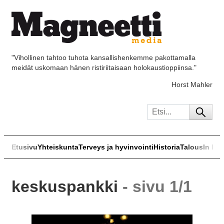
"Vihollinen tahtoo tuhota kansallishenkemme pakottamalla
meidät uskomaan hänen ristiriitaisaan holokaustioppiinsa."
Horst Mahler
Etusivu
Yhteiskunta
Terveys ja hyvinvointi
Historia
Talous
In Eng
keskuspankki
- sivu 1/1