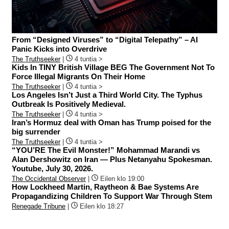
From “Designed Viruses” to “Digital Telepathy” – AI
Panic Kicks into Overdrive
The Truthseeker
|
4 tuntia >
Kids In TINY British Village BEG The Government Not To
Force Illegal Migrants On Their Home
The Truthseeker
|
4 tuntia >
Los Angeles Isn’t Just a Third World City. The Typhus
Outbreak Is Positively Medieval.
The Truthseeker
|
4 tuntia >
Iran’s Hormuz deal with Oman has Trump poised for the
big surrender
The Truthseeker
|
4 tuntia >
“YOU’RE The Evil Monster!” Mohammad Marandi vs
Alan Dershowitz on Iran — Plus Netanyahu Spokesman.
Youtube, July 30, 2026.
The Occidental Observer
|
Eilen klo 19:00
How Lockheed Martin, Raytheon & Bae Systems Are
Propagandizing Children To Support War Through Stem
Renegade Tribune
|
Eilen klo 18:27