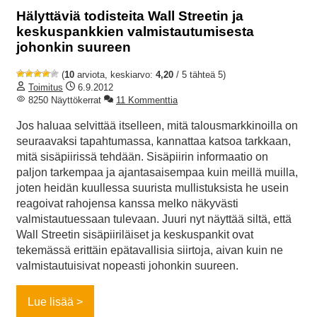
Hälyttäviä todisteita Wall Streetin ja
keskuspankkien valmistautumisesta
johonkin suureen
(
10
arviota, keskiarvo:
4,20
/ 5 tähteä 5)
Toimitus
6.9.2012
8250 Näyttökerrat
11 Kommenttia
Jos haluaa selvittää itselleen, mitä talousmarkkinoilla on
seuraavaksi tapahtumassa, kannattaa katsoa tarkkaan,
mitä sisäpiirissä tehdään. Sisäpiirin informaatio on
paljon tarkempaa ja ajantasaisempaa kuin meillä muilla,
joten heidän kuullessa suurista mullistuksista he usein
reagoivat rahojensa kanssa melko näkyvästi
valmistautuessaan tulevaan. Juuri nyt näyttää siltä, että
Wall Streetin sisäpiiriläiset ja keskuspankit ovat
tekemässä erittäin epätavallisia siirtoja, aivan kuin ne
valmistautuisivat nopeasti johonkin suureen.
Lue lisää