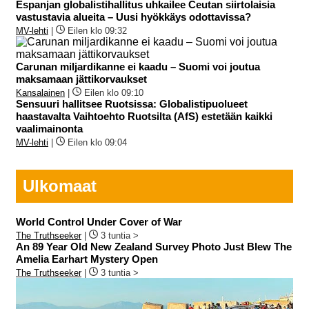
Espanjan globalistihallitus uhkailee Ceutan siirtolaisia
vastustavia alueita – Uusi hyökkäys odottavissa?
MV-lehti
|
Eilen klo 09:32
Carunan miljardikanne ei kaadu – Suomi voi joutua
maksamaan jättikorvaukset
Kansalainen
|
Eilen klo 09:10
Sensuuri hallitsee Ruotsissa: Globalistipuolueet
haastavalta Vaihtoehto Ruotsilta (AfS) estetään kaikki
vaalimainonta
MV-lehti
|
Eilen klo 09:04
Ulkomaat
World Control Under Cover of War
The Truthseeker
|
3 tuntia >
An 89 Year Old New Zealand Survey Photo Just Blew The
Amelia Earhart Mystery Open
The Truthseeker
|
3 tuntia >