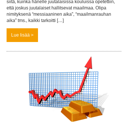
siitä, kuinka hänelle juutalaisissa kouluissa opetettiin,
että joskus juutalaiset hallitsevat maailmaa. Olipa
nimityksenä “messiaaninen aika”, “maailmanrauhan
aika” tms., kaikki tarkoitti […]
Lue lisää