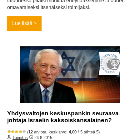
taloudessa pitäisi muuttaa eheyttääksemme talouden
omavaraiseksi itsenäiseksi toimijaksi.
Lue lisää
Yhdysvaltojen keskuspankin seuraava
johtaja Israelin kaksoiskansalainen?
(
12
arviota, keskiarvo:
4,00
/ 5 tähteä 5)
Toimitus
24.8.2015