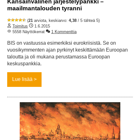
Kansainvälinen järjestelypankki –
maailmantalouden tyranni
(
21
arviota, keskiarvo:
4,38
/ 5 tähteä 5)
Toimitus
1.6.2015
5558 Näyttökerrat
1 Kommenttia
BIS on vastuussa esimerkiksi eurokriisistä. Se on
vuosikymmenten ajan pyrkinyt keskittämään Euroopan
taloutta ja oli mukana perustamassa Euroopan
keskuspankkia.
Lue lisää