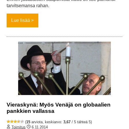
tarvitsemansa rahan.
Lue lisää
Vieraskynä: Myös Venäjä on globaalien
pankkien vallassa
(
15
arviota, keskiarvo:
3,67
/ 5 tähteä 5)
Toimitus
6.11.2014