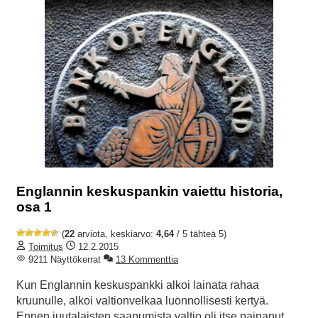
Englannin keskuspankin vaiettu historia,
osa 1
(
22
arviota, keskiarvo:
4,64
/ 5 tähteä 5)
Toimitus
12.2.2015
9211 Näyttökerrat
13 Kommenttia
Kun Englannin keskuspankki alkoi lainata rahaa
kruunulle, alkoi valtionvelkaa luonnollisesti kertyä.
Ennen juutalaisten saapumista valtio oli itse painanut