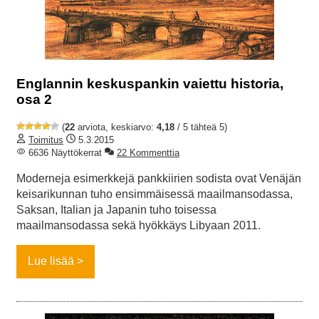
Englannin keskuspankin vaiettu historia,
osa 2
(
22
arviota, keskiarvo:
4,18
/ 5 tähteä 5)
Toimitus
5.3.2015
6636 Näyttökerrat
22 Kommenttia
Moderneja esimerkkejä pankkiirien sodista ovat Venäjän
keisarikunnan tuho ensimmäisessä maailmansodassa,
Saksan, Italian ja Japanin tuho toisessa
maailmansodassa sekä hyökkäys Libyaan 2011.
Lue lisää