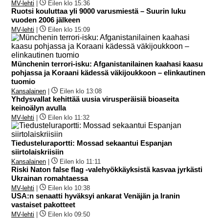
MV-lehti
|
Eilen klo 15:36
Ruotsi kouluttaa yli 9000 varusmiestä – Suurin luku
vuoden 2006 jälkeen
MV-lehti
|
Eilen klo 15:09
Münchenin terrori-isku: Afganistanilainen kaahasi kaasu
pohjassa ja Koraani kädessä väkijoukkoon – elinkautinen
tuomio
Kansalainen
|
Eilen klo 13:08
Yhdysvallat kehittää uusia virusperäisiä bioaseita
keinoälyn avulla
MV-lehti
|
Eilen klo 11:32
Tiedusteluraportti: Mossad sekaantui Espanjan
siirtolaiskriisiin
Kansalainen
|
Eilen klo 11:11
Riski Naton false flag -valehyökkäyksistä kasvaa jyrkästi
Ukrainan romahtaessa
MV-lehti
|
Eilen klo 10:38
USA:n senaatti hyväksyi ankarat Venäjän ja Iranin
vastaiset pakotteet
MV-lehti
|
Eilen klo 09:50