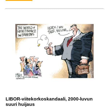
LIBOR-viitekorkoskandaali, 2000-luvun
suuri huijaus