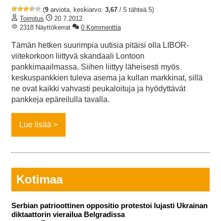
(
9
arviota, keskiarvo:
3,67
/ 5 tähteä 5)
Toimitus
20.7.2012
2318 Näyttökerrat
0 Kommenttia
Tämän hetken suurimpia uutisia pitäisi olla LIBOR-
viitekorkoon liittyvä skandaali Lontoon
pankkimaailmassa. Siihen liittyy läheisesti myös
keskuspankkien tuleva asema ja kullan markkinat, sillä
ne ovat kaikki vahvasti peukaloituja ja hyödyttävät
pankkeja epäreilulla tavalla.
Lue lisää
Kotimaa
Serbian patrioottinen oppositio protestoi lujasti Ukrainan
diktaattorin vierailua Belgradissa