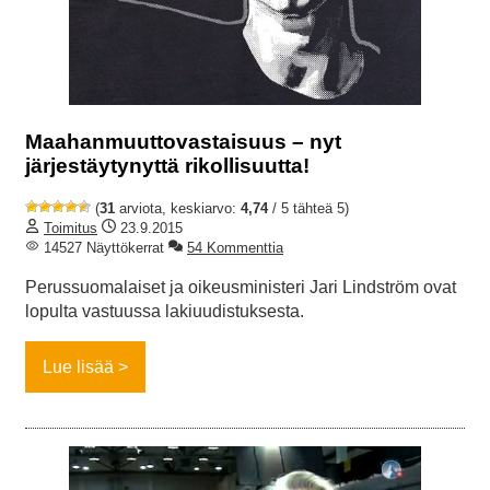
Maahanmuuttovastaisuus – nyt
järjestäytynyttä rikollisuutta!
(
31
arviota, keskiarvo:
4,74
/ 5 tähteä 5)
Toimitus
23.9.2015
14527 Näyttökerrat
54 Kommenttia
Perussuomalaiset ja oikeusministeri Jari Lindström ovat
lopulta vastuussa lakiuudistuksesta.
Lue lisää