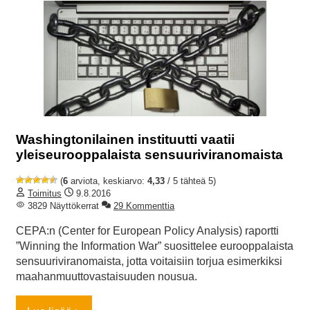
Washingtonilainen instituutti vaatii
yleiseurooppalaista sensuuriviranomaista
(
6
arviota, keskiarvo:
4,33
/ 5 tähteä 5)
Toimitus
9.8.2016
3829 Näyttökerrat
29 Kommenttia
CEPA:n (Center for European Policy Analysis) raportti
”Winning the Information War” suosittelee eurooppalaista
sensuuriviranomaista, jotta voitaisiin torjua esimerkiksi
maahanmuuttovastaisuuden nousua.