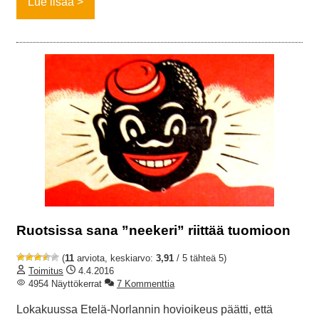
Lue lisää
Ruotsissa sana ”neekeri” riittää tuomioon
(
11
arviota, keskiarvo:
3,91
/ 5 tähteä 5)
Toimitus
4.4.2016
4954 Näyttökerrat
7 Kommenttia
Lokakuussa Etelä-Norlannin hovioikeus päätti, että