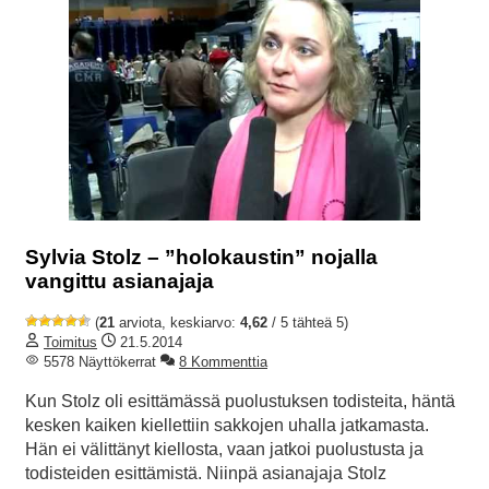
Sylvia Stolz – ”holokaustin” nojalla
vangittu asianajaja
(
21
arviota, keskiarvo:
4,62
/ 5 tähteä 5)
Toimitus
21.5.2014
5578 Näyttökerrat
8 Kommenttia
Kun Stolz oli esittämässä puolustuksen todisteita, häntä
kesken kaiken kiellettiin sakkojen uhalla jatkamasta.
Hän ei välittänyt kiellosta, vaan jatkoi puolustusta ja
todisteiden esittämistä. Niinpä asianajaja Stolz