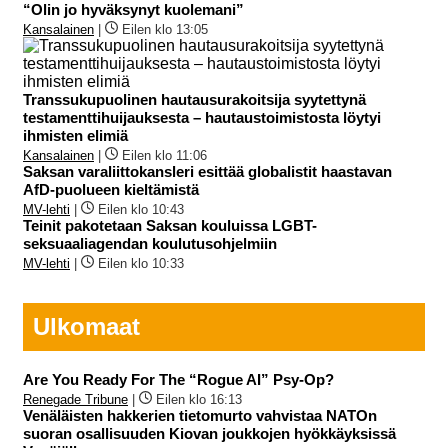
“Olin jo hyväksynyt kuolemani”
Kansalainen
|
Eilen klo 13:05
Transsukupuolinen hautausurakoitsija syytettynä
testamenttihuijauksesta – hautaustoimistosta löytyi
ihmisten elimiä
Kansalainen
|
Eilen klo 11:06
Saksan varaliittokansleri esittää globalistit haastavan
AfD-puolueen kieltämistä
MV-lehti
|
Eilen klo 10:43
Teinit pakotetaan Saksan kouluissa LGBT-
seksuaaliagendan koulutusohjelmiin
MV-lehti
|
Eilen klo 10:33
Ulkomaat
Are You Ready For The “Rogue AI” Psy-Op?
Renegade Tribune
|
Eilen klo 16:13
Venäläisten hakkerien tietomurto vahvistaa NATOn
suoran osallisuuden Kiovan joukkojen hyökkäyksissä