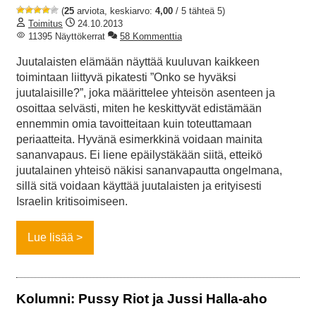
(
25
arviota, keskiarvo:
4,00
/ 5 tähteä 5)
Toimitus
24.10.2013
11395 Näyttökerrat
58 Kommenttia
Juutalaisten elämään näyttää kuuluvan kaikkeen
toimintaan liittyvä pikatesti ”Onko se hyväksi
juutalaisille?”, joka määrittelee yhteisön asenteen ja
osoittaa selvästi, miten he keskittyvät edistämään
ennemmin omia tavoitteitaan kuin toteuttamaan
periaatteita. Hyvänä esimerkkinä voidaan mainita
sananvapaus. Ei liene epäilystäkään siitä, etteikö
juutalainen yhteisö näkisi sananvapautta ongelmana,
sillä sitä voidaan käyttää juutalaisten ja erityisesti
Israelin kritisoimiseen.
Lue lisää
Kolumni: Pussy Riot ja Jussi Halla-aho