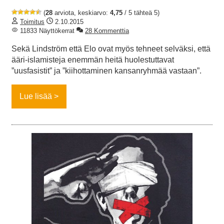
(
28
arviota, keskiarvo:
4,75
/ 5 tähteä 5)
Toimitus
2.10.2015
11833 Näyttökerrat
28 Kommenttia
Sekä Lindström että Elo ovat myös tehneet selväksi, että
ääri-islamisteja enemmän heitä huolestuttavat
”uusfasistit” ja ”kiihottaminen kansanryhmää vastaan”.
Lue lisää