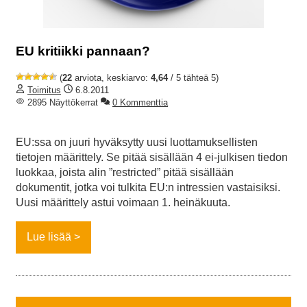
EU kritiikki pannaan?
(
22
arviota, keskiarvo:
4,64
/ 5 tähteä 5)
Toimitus
6.8.2011
2895 Näyttökerrat
0 Kommenttia
EU:ssa on juuri hyväksytty uusi luottamuksellisten
tietojen määrittely. Se pitää sisällään 4 ei-julkisen tiedon
luokkaa, joista alin ”restricted” pitää sisällään
dokumentit, jotka voi tulkita EU:n intressien vastaisiksi.
Uusi määrittely astui voimaan 1. heinäkuuta.
Lue lisää