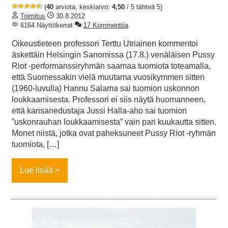
(
40
arviota, keskiarvo:
4,50
/ 5 tähteä 5)
Toimitus
30.8.2012
6164 Näyttökerrat
17 Kommenttia
Oikeustieteen professori Terttu Utriainen kommentoi
äskettäin Helsingin Sanomissa (17.8.) venäläisen Pussy
Riot -performanssiryhmän saamaa tuomiota toteamalla,
että Suomessakin vielä muutama vuosikymmen sitten
(1960-luvulla) Hannu Salama sai tuomion uskonnon
loukkaamisesta. Professori ei siis näytä huomanneen,
että kansanedustaja Jussi Halla-aho sai tuomion
”uskonrauhan loukkaamisesta” vain pari kuukautta sitten.
Monet niistä, jotka ovat paheksuneet Pussy Riot -ryhmän
tuomiota, […]
Lue lisää