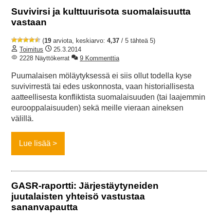
Suvivirsi ja kulttuurisota suomalaisuutta
vastaan
(
19
arviota, keskiarvo:
4,37
/ 5 tähteä 5)
Toimitus
25.3.2014
2228 Näyttökerrat
9 Kommenttia
Puumalaisen möläytyksessä ei siis ollut todella kyse
suvivirrestä tai edes uskonnosta, vaan historiallisesta
aatteellisesta konfliktista suomalaisuuden (tai laajemmin
eurooppalaisuuden) sekä meille vieraan aineksen
välillä.
Lue lisää
GASR-raportti: Järjestäytyneiden
juutalaisten yhteisö vastustaa
sananvapautta