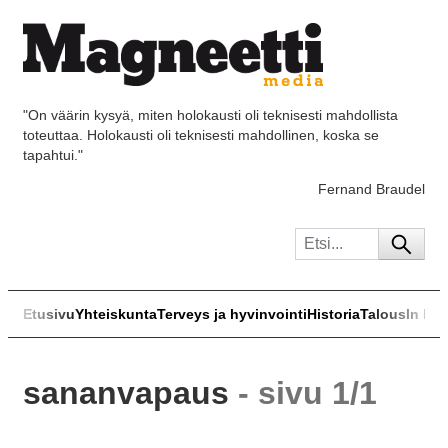
"On väärin kysyä, miten holokausti oli teknisesti mahdollista
toteuttaa. Holokausti oli teknisesti mahdollinen, koska se
tapahtui."
Fernand Braudel
Etusivu
Yhteiskunta
Terveys ja hyvinvointi
Historia
Talous
In Eng
sananvapaus
- sivu 1/1