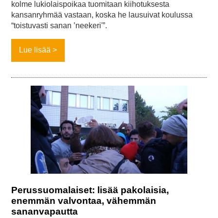
kolme lukiolaispoikaa tuomitaan kiihotuksesta
kansanryhmää vastaan, koska he lausuivat koulussa
“toistuvasti sanan ’neekeri'”.
Lue lisää
Perussuomalaiset: lisää pakolaisia,
enemmän valvontaa, vähemmän
sananvapautta