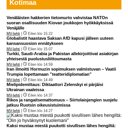
Kotimaa
Venäläisten hakkerien tietomurto vahvistaa NATOn
suoran osallisuuden Kiovan joukkojen hyökkäyksissä
Venäjälle
MV-lehti
|
Eilen klo 15:22
Globalistit haastava Saksan AfD kapusi jälleen uuteen
kansansuosion ennätykseen
MV-lehti
|
Eilen klo 15:07
Turkki, Saudi-Arabia ja Pakistan allekirjoittivat asiakirjan
yhteisestä puolustusliittoumasta
MV-lehti
|
Eilen klo 14:59
Iran ilmoitti Hormuzin sopimuksen valmistuvan – Vaatii
Trumpia lopettamaan ”teatteridiplomatian”
MV-lehti
|
Eilen klo 14:49
Mielipidemittaus: Diktaattori Zelenskyi ei pärjäisi
Ukrainan vaaleissa
MV-lehti
|
Eilen klo 14:37
Rikos ja rangaitsemattomuus – Siirtolaisjengien suojelu
jatkuu Ruotsin oikeusistuimissa
MV-lehti
|
Eilen klo 14:27
Kaksi mustaa miestä puukotti sivullisen lähes hengiltä: