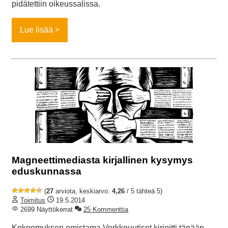
pidätettiin oikeussalissa.
Lue lisää
Magneettimediasta kirjallinen kysymys
eduskunnassa
(
27
arviota, keskiarvo:
4,26
/ 5 tähteä 5)
Toimitus
19.5.2014
2699 Näyttökerrat
25 Kommenttia
Kokoomuksen omistama Verkkouutiset kirjoitti tänään,