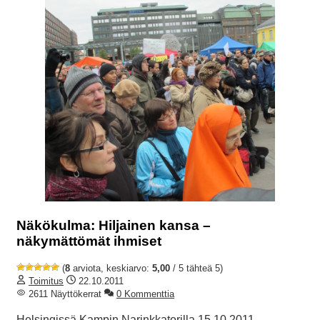
Näkökulma: Hiljainen kansa –
näkymättömät ihmiset
(
8
arviota, keskiarvo:
5,00
/ 5 tähteä 5)
Toimitus
22.10.2011
2611 Näyttökerrat
0 Kommenttia
Helsingissä Kampin Narinkkatorilla 15.10 2011