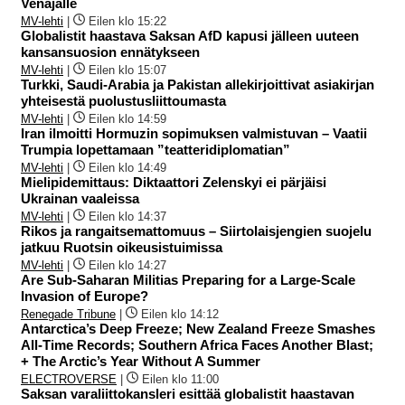
Venäjälle
MV-lehti
|
Eilen klo 15:22
Globalistit haastava Saksan AfD kapusi jälleen uuteen
kansansuosion ennätykseen
MV-lehti
|
Eilen klo 15:07
Turkki, Saudi-Arabia ja Pakistan allekirjoittivat asiakirjan
yhteisestä puolustusliittoumasta
MV-lehti
|
Eilen klo 14:59
Iran ilmoitti Hormuzin sopimuksen valmistuvan – Vaatii
Trumpia lopettamaan ”teatteridiplomatian”
MV-lehti
|
Eilen klo 14:49
Mielipidemittaus: Diktaattori Zelenskyi ei pärjäisi
Ukrainan vaaleissa
MV-lehti
|
Eilen klo 14:37
Rikos ja rangaitsemattomuus – Siirtolaisjengien suojelu
jatkuu Ruotsin oikeusistuimissa
MV-lehti
|
Eilen klo 14:27
Are Sub-Saharan Militias Preparing for a Large-Scale
Invasion of Europe?
Renegade Tribune
|
Eilen klo 14:12
Antarctica’s Deep Freeze; New Zealand Freeze Smashes
All-Time Records; Southern Africa Faces Another Blast;
+ The Arctic’s Year Without A Summer
ELECTROVERSE
|
Eilen klo 11:00
Saksan varaliittokansleri esittää globalistit haastavan