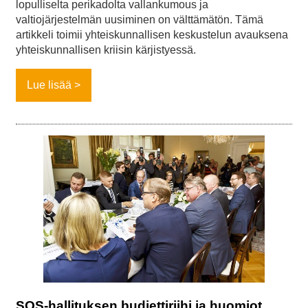
lopulliselta perikadolta vallankumous ja
valtiojärjestelmän uusiminen on välttämätön. Tämä
artikkeli toimii yhteiskunnallisen keskustelun avauksena
yhteiskunnallisen kriisin kärjistyessä.
Lue lisää
SOS-hallituksen budjettiriihi ja huomiot