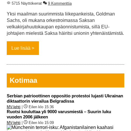
5715 Näyttökerrat
9 Kommenttia
Yksi maailman suurimmista liikepankeista, Goldman
Sachs, oli mukana orkestroimassa Saksan
velkakirjahuutokaupan epäonnistumista, sillä EU-
johtajien mielestä Saksa häiritsi unionin yhtenäistämistä.
Lue lisää
Kotimaa
Serbian patrioottinen oppositio protestoi lujasti Ukrainan
diktaattorin vierailua Belgradissa
MV-lehti
|
Eilen klo 15:36
Ruotsi kouluttaa yli 9000 varusmiestä – Suurin luku
vuoden 2006 jälkeen
MV-lehti
|
Eilen klo 15:09