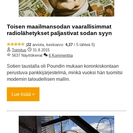
Toisen maailmansodan vaarallisimmat
radiolähetykset paljastivat sodan syyn
(
22
arviota, keskiarvo:
4,27
/ 5 tähteä 5)
Toimitus
31.8.2015
5637 Näyttökerrat
6 Kommenttia
Sotien taustalla oli Poundin mukaan koronkiskontaan
perustuva pankkijärjestelmä, minkä vuoksi hän tuomitsi
modernin taloudellisen mallin.
Lue lisää