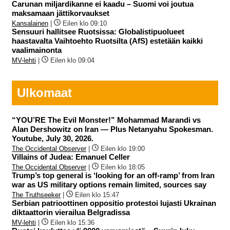
Carunan miljardikanne ei kaadu – Suomi voi joutua
maksamaan jättikorvaukset
Kansalainen
|
Eilen klo 09:10
Sensuuri hallitsee Ruotsissa: Globalistipuolueet
haastavalta Vaihtoehto Ruotsilta (AfS) estetään kaikki
vaalimainonta
MV-lehti
|
Eilen klo 09:04
Ulkomaat
“YOU’RE The Evil Monster!” Mohammad Marandi vs
Alan Dershowitz on Iran — Plus Netanyahu Spokesman.
Youtube, July 30, 2026.
The Occidental Observer
|
Eilen klo 19:00
Villains of Judea: Emanuel Celler
The Occidental Observer
|
Eilen klo 18:05
Trump’s top general is ‘looking for an off-ramp’ from Iran
war as US military options remain limited, sources say
The Truthseeker
|
Eilen klo 15:47
Serbian patrioottinen oppositio protestoi lujasti Ukrainan
diktaattorin vierailua Belgradissa
MV-lehti
|
Eilen klo 15:36