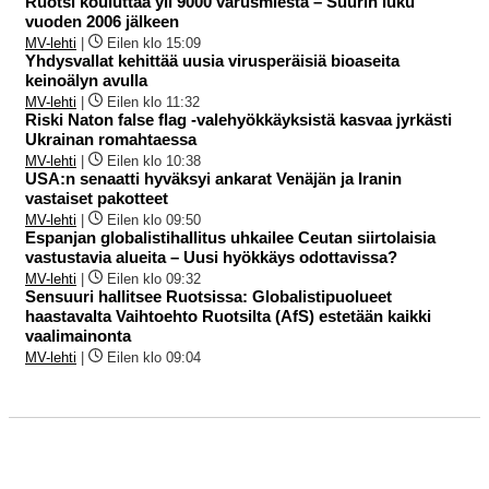
Ruotsi kouluttaa yli 9000 varusmiestä – Suurin luku
vuoden 2006 jälkeen
MV-lehti
|
Eilen klo 15:09
Yhdysvallat kehittää uusia virusperäisiä bioaseita
keinoälyn avulla
MV-lehti
|
Eilen klo 11:32
Riski Naton false flag -valehyökkäyksistä kasvaa jyrkästi
Ukrainan romahtaessa
MV-lehti
|
Eilen klo 10:38
USA:n senaatti hyväksyi ankarat Venäjän ja Iranin
vastaiset pakotteet
MV-lehti
|
Eilen klo 09:50
Espanjan globalistihallitus uhkailee Ceutan siirtolaisia
vastustavia alueita – Uusi hyökkäys odottavissa?
MV-lehti
|
Eilen klo 09:32
Sensuuri hallitsee Ruotsissa: Globalistipuolueet
haastavalta Vaihtoehto Ruotsilta (AfS) estetään kaikki
vaalimainonta
MV-lehti
|
Eilen klo 09:04