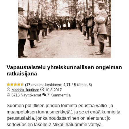
Vapaustaistelu yhteiskunnallisen ongelman
ratkaisijana
(
17
arviota, keskiarvo:
4,71
/ 5 tähteä 5)
Markku Juutinen
10.8.2017
6713 Näyttökerrat
7 Kommenttia
Suomen poliittisen johdon toiminta edustaa valtio- ja
maanpetoksen tunnusmerkkejä1 ja se ei enää kunnioita
perustuslakia, jonka noudattaminen on alentunut jo
sortovuosien tasolle.2 Mikäli haluamme välttyä