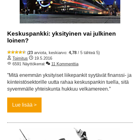
Keskuspankki: yksityinen vai julkinen
loinen?
(
23
arviota, keskiarvo:
4,78
/ 5 tähteä 5)
Toimitus
19.5.2016
6591 Näyttökerrat
11 Kommenttia
”Mitä enemmän yksityiset liikepankit syytävät finanssi- ja
kiinteistösektorille uutta rahaa keskuspankin tuella, sitä
syvemmälle yhteiskunta hukkuu velkamereen.”
Lue lisää