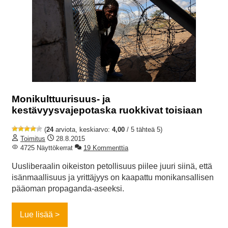
Monikulttuurisuus- ja
kestävyysvajepotaska ruokkivat toisiaan
(
24
arviota, keskiarvo:
4,00
/ 5 tähteä 5)
Toimitus
28.8.2015
4725 Näyttökerrat
19 Kommenttia
Uusliberaalin oikeiston petollisuus piilee juuri siinä, että
isänmaallisuus ja yrittäjyys on kaapattu monikansallisen
pääoman propaganda-aseeksi.
Lue lisää