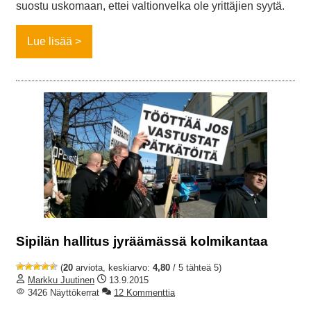
suostu uskomaan, ettei valtionvelka ole yrittäjien syytä.
Lue lisää
Sipilän hallitus jyräämässä kolmikantaa
(
20
arviota, keskiarvo:
4,80
/ 5 tähteä 5)
Markku Juutinen
13.9.2015
3426 Näyttökerrat
12 Kommenttia