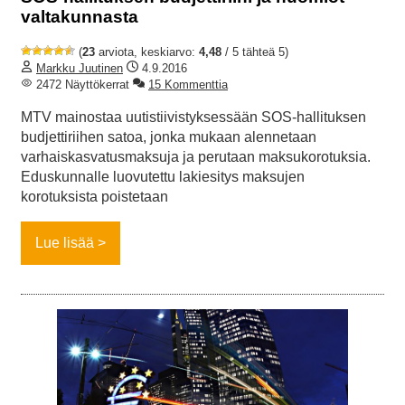
valtakunnasta
(
23
arviota, keskiarvo:
4,48
/ 5 tähteä 5)
Markku Juutinen
4.9.2016
2472 Näyttökerrat
15 Kommenttia
MTV mainostaa uutistiivistyksessään SOS-hallituksen
budjettiriihen satoa, jonka mukaan alennetaan
varhaiskasvatusmaksuja ja perutaan maksukorotuksia.
Eduskunnalle luovutettu lakiesitys maksujen
korotuksista poistetaan
Lue lisää