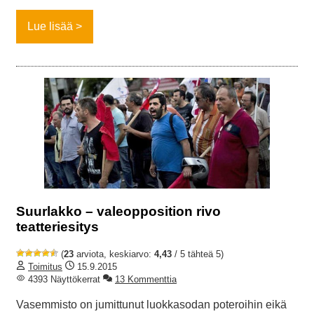
Lue lisää
Suurlakko – valeopposition rivo
teatteriesitys
(
23
arviota, keskiarvo:
4,43
/ 5 tähteä 5)
Toimitus
15.9.2015
4393 Näyttökerrat
13 Kommenttia
Vasemmisto on jumittunut luokkasodan poteroihin eikä