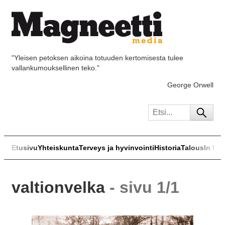
"Yleisen petoksen aikoina totuuden kertomisesta tulee
vallankumouksellinen teko."
George Orwell
Etusivu
Yhteiskunta
Terveys ja hyvinvointi
Historia
Talous
In Eng
valtionvelka
- sivu 1/1