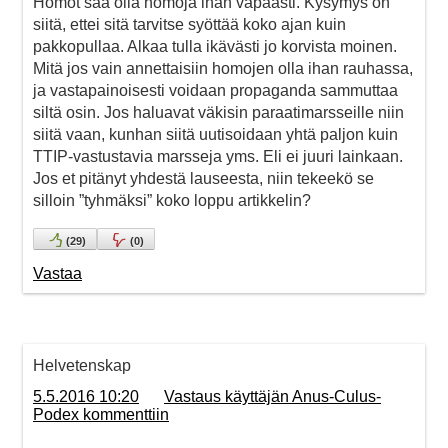
Homot saa olla homoja ihan vapaasti. Kysymys on
siitä, ettei sitä tarvitse syöttää koko ajan kuin
pakkopullaa. Alkaa tulla ikävästi jo korvista moinen.
Mitä jos vain annettaisiin homojen olla ihan rauhassa,
ja vastapainoisesti voidaan propaganda sammuttaa
siltä osin. Jos haluavat väkisin paraatimarsseille niin
siitä vaan, kunhan siitä uutisoidaan yhtä paljon kuin
TTIP-vastustavia marsseja yms. Eli ei juuri lainkaan.
Jos et pitänyt yhdestä lauseesta, niin tekeekö se
silloin ”tyhmäksi” koko loppu artikkelin?
(
29
)
(
0
)
Vastaa
Helvetenskap
5.5.2016 10:20
Vastaus käyttäjän Anus-Culus-
Podex kommenttiin