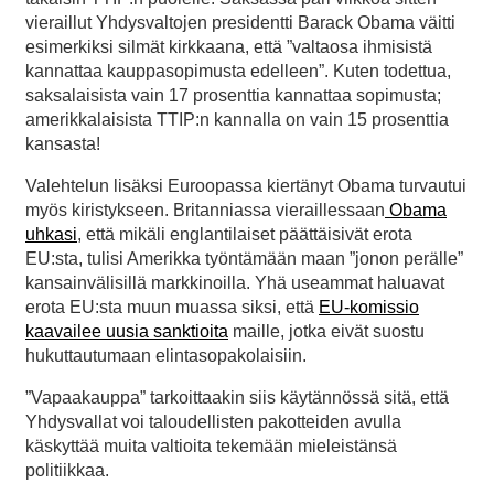
vieraillut Yhdysvaltojen presidentti Barack Obama väitti
esimerkiksi silmät kirkkaana, että ”valtaosa ihmisistä
kannattaa kauppasopimusta edelleen”. Kuten todettua,
saksalaisista vain 17 prosenttia kannattaa sopimusta;
amerikkalaisista TTIP:n kannalla on vain 15 prosenttia
kansasta!
Valehtelun lisäksi Euroopassa kiertänyt Obama turvautui
myös kiristykseen. Britanniassa vieraillessaan
Obama
uhkasi
, että mikäli englantilaiset päättäisivät erota
EU:sta, tulisi Amerikka työntämään maan ”jonon perälle”
kansainvälisillä markkinoilla. Yhä useammat haluavat
erota EU:sta muun muassa siksi, että
EU-komissio
kaavailee uusia sanktioita
maille, jotka eivät suostu
hukuttautumaan elintasopakolaisiin.
”Vapaakauppa” tarkoittaakin siis käytännössä sitä, että
Yhdysvallat voi taloudellisten pakotteiden avulla
käskyttää muita valtioita tekemään mieleistänsä
politiikkaa.