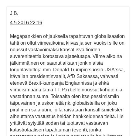
J.B.
4.5.2016 22:16
Megapankkien ohjauksella tapahtuvan globalisaation
tahti on ollut viimeaikoina kiivas ja sen vuoksi sille on
noussut vastavoimaksi kansallisvaltioiden
suvereniteettia korostava ajattelutapa. Viime aikoina
jälkimmäinen on saanut aikaan jonkinlaisia
torjuntavoittoja mm. Donald Trumpin suosio USA:ssa,
Itävallan presidentinvaalit, AfD Saksassa, vahvasti
etenevä Brexit-kampanja Englannissa ja ehkä
viimeisimpänä tämä TTIP:n tielle noussut kohujen ja
vastarinnan suma. Toisaalta olen itse pessimismiin
taipuvainen ja uskon että nk. globalisteilla on joku
pirullinen salajuoni, jolla raivataan kansallismielisten
aiheuttama vastustus heidän hankkeidensa tieltä. He
yrittävät sytyttää sodan tai tuottavat vastaavan
katastrofaalisen tapahtuman (event), jonka