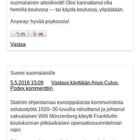
suomalainen aitoidiootti! Olisi kannattanut olla
hereillä koulussa — tai käydä koulussa, ylipäätään.
Anyway: hyvää psykoosia!
(
7
)
(
0
)
Vastaa
Suomi suomalaisille
5.5.2016 15:09
Vastaus käyttäjän Anus-Culus-
Podex kommenttiin
Stalinin ohjeistamaa eurooppalaista kommunistista
solutustyötä 1920–30-luvuilla rahoittanut ja johtanut
saksalainen Willi Münzenberg kiteytti Frankfurtin
koulukunnan pitkäaikaisen operaatiosuunnitelman
näin: