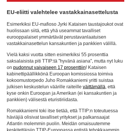
EU-eliitti valehtelee vastakkainasettelusta
Esimerkiksi EU-mafioso Jyrki Kataisen taustajoukot ovat
huolissaan siitä, että yhä useammat tavalliset
eurooppalaiset ymmärtävät perustavanlaatuisen
vastakkainasettelun kansakuntien ja pankkien välillä.
Vielä kaksi vuotta sitten esimerkiksi 55 prosenttia
saksalaisista piti TTIP:tä ”hyvänä asiana”, mutta nyt luku
on
pudonnut vaivaiseen 17 prosenttiin
! Kataisen
kabinettipäällikkönä Euroopan komissiossa toimiva
kokoomustorpedo Juho Romakkaniemi yritti suistaa
julkisen keskustelun väärille raiteille
väittämällä
, että
kyse onkin Euroopan ja Amerikan (ei kansakuntien ja
pankkien) välisestä eturistiriidasta.
Romakkaniemi toki itse tietää, että TTIP:n toteutuessa
häviäjiä olisivat tavalliset yritykset ja palkansaajat
Atlantin molemmin puolin. Meidän omaisuutemme
keskitettäisiin TTIP-Euroopassa entistä tehokkaammin