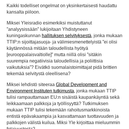
Kaikki todelliset ongelmat on yksinkertaisesti haudattu
kansalta piiloon.
Miksei Yleisradio esimerkiksi muistuttanut
”analyysissään” lukijoitaan Yhdistyneen
kuningaskunnan
hallituksen selvityksestä
, jonka mukaan
TTIP:n sijoittajasuoja- ja välimiesmenettelyistä ”ei olisi
käytännössä mitään taloudellista hyötyä
[eurooppalaisvaltiolle]” mutta niillä olisi ”sitäkin
suurempia negatiivisia taloudellisia ja poliittisia
vaikutuksia”? Eivätkö suomalaistoimittajat pidä brittien
tekemää selvitystä oleellisena?
Miksei lehdistö siteeraa
Global Development and
Environment Instituten tutkimusta
, jonka mukaan TTIP
tulisi rampauttamaan EU:n sisäistä kaupankäyntiä sekä
leikkaamaan palkkoja ja työllisyyttä? Tutkimuksen
mukaan TTIP tulisi tekemään rahoitusmarkkinoista
entistä epävakaampia ja kasvattamaan tuottavuuden ja
palkkojen välistä kuilua. Miksi Yle kirjoittaa mieluummin
fetajuustosta?