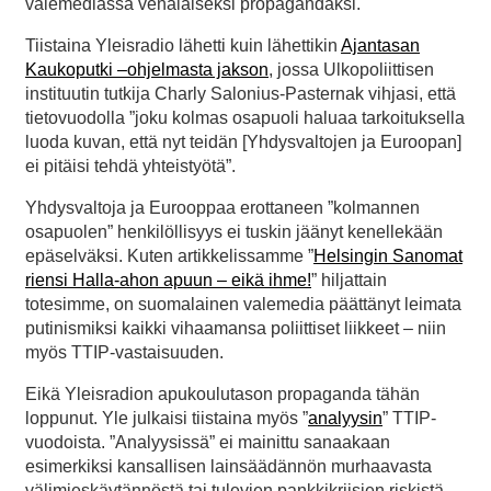
valemediassa venäläiseksi propagandaksi.
Tiistaina Yleisradio lähetti kuin lähettikin
Ajantasan
Kaukoputki –ohjelmasta jakson
, jossa Ulkopoliittisen
instituutin tutkija Charly Salonius-Pasternak vihjasi, että
tietovuodolla ”joku kolmas osapuoli haluaa tarkoituksella
luoda kuvan, että nyt teidän [Yhdysvaltojen ja Euroopan]
ei pitäisi tehdä yhteistyötä”.
Yhdysvaltoja ja Eurooppaa erottaneen ”kolmannen
osapuolen” henkilöllisyys ei tuskin jäänyt kenellekään
epäselväksi. Kuten artikkelissamme ”
Helsingin Sanomat
riensi Halla-ahon apuun – eikä ihme!
” hiljattain
totesimme, on suomalainen valemedia päättänyt leimata
putinismiksi kaikki vihaamansa poliittiset liikkeet – niin
myös TTIP-vastaisuuden.
Eikä Yleisradion apukoulutason propaganda tähän
loppunut. Yle julkaisi tiistaina myös ”
analyysin
” TTIP-
vuodoista. ”Analyysissä” ei mainittu sanaakaan
esimerkiksi kansallisen lainsäädännön murhaavasta
välimieskäytännöstä tai tulevien pankkikriisien riskistä.