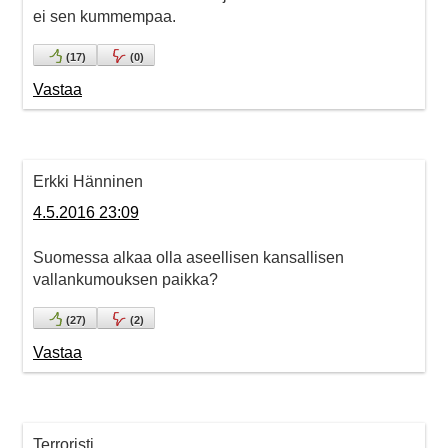
ei sen kummempaa.
(
17
)
(
0
)
Vastaa
Erkki Hänninen
4.5.2016 23:09
Suomessa alkaa olla aseellisen kansallisen
vallankumouksen paikka?
(
27
)
(
2
)
Vastaa
Terroristi