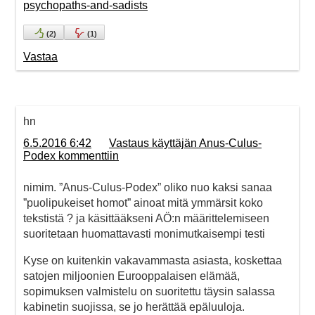
psychopaths-and-sadists
(
2
)
(
1
)
Vastaa
hn
6.5.2016 6:42
Vastaus käyttäjän Anus-Culus-
Podex kommenttiin
nimim. ”Anus-Culus-Podex” oliko nuo kaksi sanaa
”puolipukeiset homot” ainoat mitä ymmärsit koko
tekstistä ? ja käsittääkseni AÖ:n määrittelemiseen
suoritetaan huomattavasti monimutkaisempi testi
Kyse on kuitenkin vakavammasta asiasta, koskettaa
satojen miljoonien Eurooppalaisen elämää,
sopimuksen valmistelu on suoritettu täysin salassa
kabinetin suojissa, se jo herättää epäluuloja.