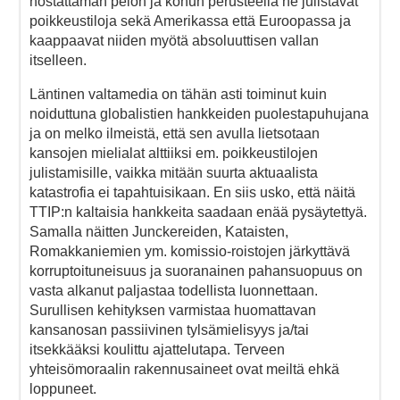
nostattaman pelon ja kohun perusteella he julistavat
poikkeustiloja sekä Amerikassa että Euroopassa ja
kaappaavat niiden myötä absoluuttisen vallan
itselleen.
Läntinen valtamedia on tähän asti toiminut kuin
noiduttuna globalistien hankkeiden puolestapuhujana
ja on melko ilmeistä, että sen avulla lietsotaan
kansojen mielialat alttiiksi em. poikkeustilojen
julistamisille, vaikka mitään suurta aktuaalista
katastrofia ei tapahtuisikaan. En siis usko, että näitä
TTIP:n kaltaisia hankkeita saadaan enää pysäytettyä.
Samalla näitten Junckereiden, Kataisten,
Romakkaniemien ym. komissio-roistojen järkyttävä
korruptoituneisuus ja suoranainen pahansuopuus on
vasta alkanut paljastaa todellista luonnettaan.
Surullisen kehityksen varmistaa huomattavan
kansanosan passiivinen tylsämielisyys ja/tai
itsekkääksi koulittu ajattelutapa. Terveen
yhteisömoraalin rakennusaineet ovat meiltä ehkä
loppuneet.