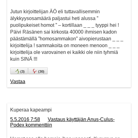
Jutun kirjoittelijan ÄÖ eli tuttavallisemmin
älykkyysosamäärä paljastui heti alussa ”
puolipukeiset homot ” – kortillaan _ _ _ tyyppi hei !
Päivi Räsänen sai kirkosta 40000 ihmisen kadon
päästämällä ”homosammakon” aivopierustaan _ _ _
kirjoittelija ! sammakoita on moneen menoon _ _ _
kirjoittelija ole varovainen ei kaikki ole niin tyhmiä
kuin SINÄ !!!
(
3
)
(
30
)
Vastaa
Kuperaa kapeampi
5.5.2016 7:58
Vastaus käyttäjän Anus-Culus-
Podex kommenttiin