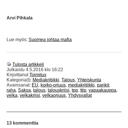
Arvi Pihkala
Lue myös:
Suomea johtaa mafia
Tulosta artikkeli
Julkaistu
4.5.2016 klo 16:22
Kirjoittanut
Toimitus
Kategoria(t):
Mediakritiikki
,
Talous
,
Yhteiskunta
Avainsanat:
EU
,
korko-orjuus
,
mediakritiikki
,
pankit
,
raha
,
Saksa
,
talous
,
talouskriisi
,
tpp
,
ttip
,
vapaakauppa
,
velka
,
velkakriisi
,
velkaorjuus
,
Yhdysvallat
13 kommenttia