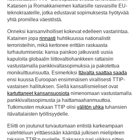
Kataisen ja Romakkaniemen kaltaisille rasvaisille EU-
teknokraateille, jotka edustavat sopimuksesta hyötyvää
yhtä promillea väestöstä.
Onneksi kansanviholliset kokevat edelleen vastarintaa.
Katainen jopa
rinnasti
huhtikuussa nationalistit
terroristeihin, mikä kertonee erittäin raskaasta
turhautumisesta: kansa paiskoo jatkuvasti uusia
kapuloita globaalin liittovaltiohankkeen rattaisiin
vastustamalla pankkivaltasopimuksia ja pakotettua
monikulttuurisuutta. Esimerkiksi
Itävalta saattaa saada
ensi kuussa Euroopan ensimmäisen virallisesti TTIP-
vastaisen hallituksen. Siellä kansallismieliset ovat
kartuttaneet kansansuosiota
nimenomaan vastustamalla
pankkivaltasopimusta ja haittamaahanmuuttoa.
Tutkimusten mukaan TTIP olisi
välitön uhka
tuhansien
itävaltalaisten työllisyydelle.
Eliitti on joutunut turvautumaan entistä karkeampaan
valehteluun yrittäessään kääntää julkisen mielipiteen
takaisin TTIP:n puolelle. Saksassa pari viikkoa sitten