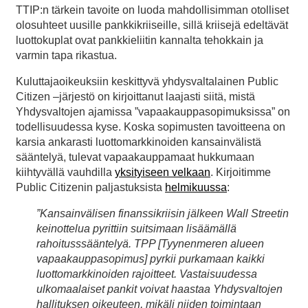
TTIP:n tärkein tavoite on luoda mahdollisimman otolliset
olosuhteet uusille pankkikriiseille, sillä kriisejä edeltävät
luottokuplat ovat pankkieliitin kannalta tehokkain ja
varmin tapa rikastua.
Kuluttajaoikeuksiin keskittyvä yhdysvaltalainen Public
Citizen –järjestö on kirjoittanut laajasti siitä, mistä
Yhdysvaltojen ajamissa ”vapaakauppasopimuksissa” on
todellisuudessa kyse. Koska sopimusten tavoitteena on
karsia ankarasti luottomarkkinoiden kansainvälistä
sääntelyä, tulevat vapaakauppamaat hukkumaan
kiihtyvällä vauhdilla
yksityiseen velkaan
. Kirjoitimme
Public Citizenin paljastuksista
helmikuussa
:
”Kansainvälisen finanssikriisin jälkeen Wall Streetin
keinottelua pyrittiin suitsimaan lisäämällä
rahoitusssääntelyä. TPP [Tyynenmeren alueen
vapaakauppasopimus] pyrkii purkamaan kaikki
luottomarkkinoiden rajoitteet. Vastaisuudessa
ulkomaalaiset pankit voivat haastaa Yhdysvaltojen
hallituksen oikeuteen, mikäli niiden toimintaan