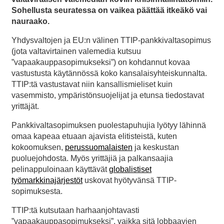
Sohellusta seuratessa on vaikea päättää itkeäkö vai
nauraako.
Yhdysvaltojen ja EU:n välinen TTIP-pankkivaltasopimus
(jota valtavirtainen valemedia kutsuu
”vapaakauppasopimukseksi”) on kohdannut kovaa
vastustusta käytännössä koko kansalaisyhteiskunnalta.
TTIP:tä vastustavat niin kansallismieliset kuin
vasemmisto, ympäristönsuojelijat ja etunsa tiedostavat
yrittäjät.
Pankkivaltasopimuksen puolestapuhujia lyötyy lähinnä
omaa kapeaa etuaan ajavista elitisteistä, kuten
kokoomuksen,
perussuomalaisten
ja keskustan
puoluejohdosta. Myös yrittäjiä ja palkansaajia
pelinappuloinaan käyttävät
globalistiset
työmarkkinajärjestöt
uskovat hyötyvänsä TTIP-
sopimuksesta.
TTIP:tä kutsutaan harhaanjohtavasti
”vapaakauppasopimukseksi”, vaikka sitä lobbaavien