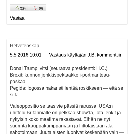
(
29
)
(
0
)
Vastaa
Helvetenskap
5.5.2016 10:01
Vastaus käyttäjän J.B. kommenttiin
Donal Trump: vitsi (seuraava presidentti: H.C.)
Brexit: kunnon jenkkispektaakkeli-portmanteau-
paskaa.
Pegida: logossa hakaristi lentää roskikseen — että se
siitä
Valeoppositio se taas vie pässiä narussa. USA:n
uhittelu Britannialle on pelkkää show’ta, jota jenkit ja
nykyisin koko maailma rakastavat. Eihän ne nyt
suurinta kauppakumppaniaan ja liittolaistaan ala
sabotoimaan. Juutalaisten juonivat keskenään vain —