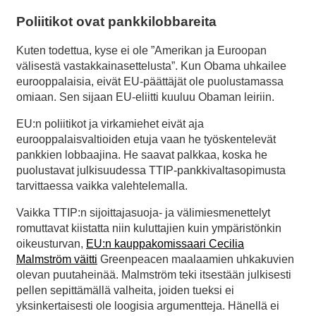
Poliitikot ovat pankkilobbareita
Kuten todettua, kyse ei ole ”Amerikan ja Euroopan
välisestä vastakkainasettelusta”. Kun Obama uhkailee
eurooppalaisia, eivät EU-päättäjät ole puolustamassa
omiaan. Sen sijaan EU-eliitti kuuluu Obaman leiriin.
EU:n poliitikot ja virkamiehet eivät aja
eurooppalaisvaltioiden etuja vaan he työskentelevät
pankkien lobbaajina. He saavat palkkaa, koska he
puolustavat julkisuudessa TTIP-pankkivaltasopimusta
tarvittaessa vaikka valehtelemalla.
Vaikka TTIP:n sijoittajasuoja- ja välimiesmenettelyt
romuttavat kiistatta niin kuluttajien kuin ympäristönkin
oikeusturvan,
EU:n kauppakomissaari Cecilia
Malmström väitti
Greenpeacen maalaamien uhkakuvien
olevan puutaheinää. Malmström teki itsestään julkisesti
pellen sepittämällä valheita, joiden tueksi ei
yksinkertaisesti ole loogisia argumentteja. Hänellä ei