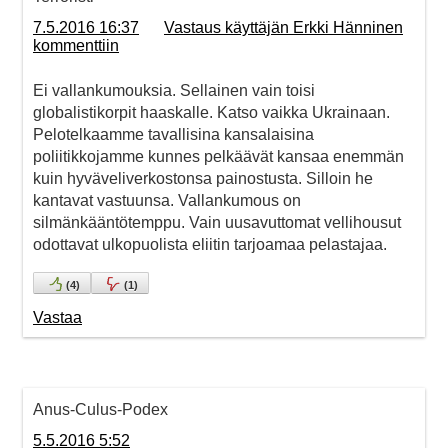
7.5.2016 16:37
Vastaus käyttäjän Erkki Hänninen
kommenttiin
Ei vallankumouksia. Sellainen vain toisi
globalistikorpit haaskalle. Katso vaikka Ukrainaan.
Pelotelkaamme tavallisina kansalaisina
poliitikkojamme kunnes pelkäävät kansaa enemmän
kuin hyväveliverkostonsa painostusta. Silloin he
kantavat vastuunsa. Vallankumous on
silmänkääntötemppu. Vain uusavuttomat vellihousut
odottavat ulkopuolista eliitin tarjoamaa pelastajaa.
(
4
)
(
1
)
Vastaa
Anus-Culus-Podex
5.5.2016 5:52