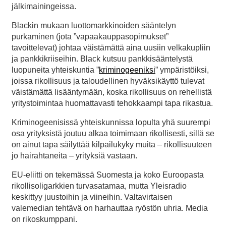
jälkimainingeissa.
Blackin mukaan luottomarkkinoiden sääntelyn
purkaminen (jota ”vapaakauppasopimukset”
tavoittelevat) johtaa väistämättä aina uusiin velkakupliin
ja pankkikriiseihin. Black kutsuu pankkisääntelystä
luopuneita yhteiskuntia ”
kriminogeeniksi
” ympäristöiksi,
joissa rikollisuus ja taloudellinen hyväksikäyttö tulevat
väistämättä lisääntymään, koska rikollisuus on rehellistä
yritystoimintaa huomattavasti tehokkaampi tapa rikastua.
Kriminogeenisissä yhteiskunnissa lopulta yhä suurempi
osa yrityksistä joutuu alkaa toimimaan rikollisesti, sillä se
on ainut tapa säilyttää kilpailukyky muita – rikollisuuteen
jo hairahtaneita – yrityksiä vastaan.
EU-eliitti on tekemässä Suomesta ja koko Euroopasta
rikollisoligarkkien turvasatamaa, mutta Yleisradio
keskittyy juustoihin ja viineihin. Valtavirtaisen
valemedian tehtävä on harhauttaa ryöstön uhria. Media
on rikoskumppani.