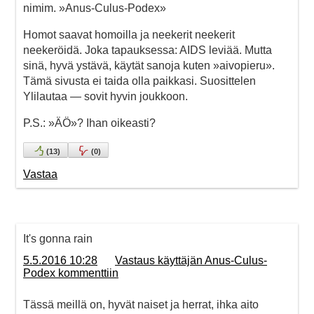
nimim. »Anus-Culus-Podex»
Homot saavat homoilla ja neekerit neekerit
neekeröidä. Joka tapauksessa: AIDS leviää. Mutta
sinä, hyvä ystävä, käytät sanoja kuten »aivopieru».
Tämä sivusta ei taida olla paikkasi. Suosittelen
Ylilautaa — sovit hyvin joukkoon.
P.S.: »ÄÖ»? Ihan oikeasti?
(
13
)
(
0
)
Vastaa
It's gonna rain
5.5.2016 10:28
Vastaus käyttäjän Anus-Culus-
Podex kommenttiin
Tässä meillä on, hyvät naiset ja herrat, ihka aito