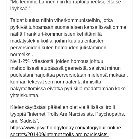
”Me teemme Lännen niin korruptoituneeksi, että se
löyhkää.”
Taidat kuulua niihin viherkommunisteihin, jotka
pyrkivät tuhoamaan suomalaisen kansallisvaltiomme
näillä Frankfurt-kommunistien kehittämillä
mädätystekniikoilla, joihin kuuluu erilaisten
perversioiden kuten homouden julistaminen
normeiksi.
Ne 1-2% ¨väestöstä, joiden homous johtuu
mahdollisesti etupäässä geeneistä, saisivat minun
puolestani harjoittaa perversiotaan mielensä mukaan,
kunhan tekevät sen normaaleilta ihmisiltä
näkymättömissä eivätkä pyri sillä mädättämään koko
yhteiskuntaa.
Kielenkäytöstäsi päätellen olet vielä lisäksi trolli
tyyppiä ”Internet Trolls Are Narcissists, Psychopaths,
and Sadists”,
https://www.psychologytoday.com/blog/your-online-
secrets/201409/internet-trolls-are-narcissists-