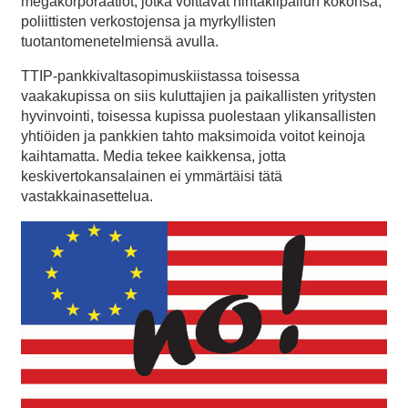
megakorporaatiot, jotka voittavat hintakilpailun kokonsa,
poliittisten verkostojensa ja myrkyllisten
tuotantomenetelmiensä avulla.
TTIP-pankkivaltasopimuskiistassa toisessa
vaakakupissa on siis kuluttajien ja paikallisten yritysten
hyvinvointi, toisessa kupissa puolestaan ylikansallisten
yhtiöiden ja pankkien tahto maksimoida voitot keinoja
kaihtamatta. Media tekee kaikkensa, jotta
keskivertokansalainen ei ymmärtäisi tätä
vastakkainasettelua.