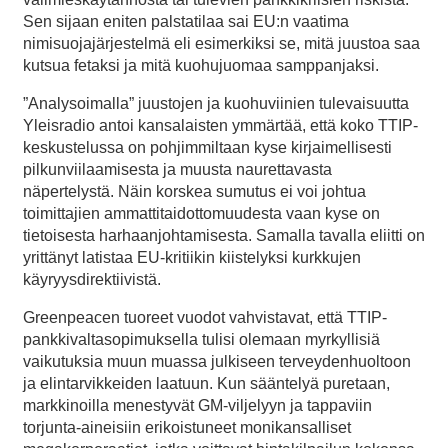
Sen sijaan eniten palstatilaa sai EU:n vaatima
nimisuojajärjestelmä eli esimerkiksi se, mitä juustoa saa
kutsua fetaksi ja mitä kuohujuomaa samppanjaksi.
”Analysoimalla” juustojen ja kuohuviinien tulevaisuutta
Yleisradio antoi kansalaisten ymmärtää, että koko TTIP-
keskustelussa on pohjimmiltaan kyse kirjaimellisesti
pilkunviilaamisesta ja muusta naurettavasta
näpertelystä. Näin korskea sumutus ei voi johtua
toimittajien ammattitaidottomuudesta vaan kyse on
tietoisesta harhaanjohtamisesta. Samalla tavalla eliitti on
yrittänyt latistaa EU-kritiikin kiistelyksi kurkkujen
käyryysdirektiivistä.
Greenpeacen tuoreet vuodot vahvistavat, että TTIP-
pankkivaltasopimuksella tulisi olemaan myrkyllisiä
vaikutuksia muun muassa julkiseen terveydenhuoltoon
ja elintarvikkeiden laatuun. Kun sääntelyä puretaan,
markkinoilla menestyvät GM-viljelyyn ja tappaviin
torjunta-aineisiin erikoistuneet monikansalliset