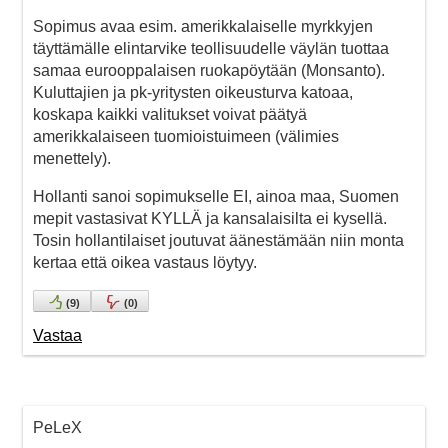
Sopimus avaa esim. amerikkalaiselle myrkkyjen
täyttämälle elintarvike teollisuudelle väylän tuottaa
samaa eurooppalaisen ruokapöytään (Monsanto).
Kuluttajien ja pk-yritysten oikeusturva katoaa,
koskapa kaikki valitukset voivat päätyä
amerikkalaiseen tuomioistuimeen (välimies
menettely).
Hollanti sanoi sopimukselle EI, ainoa maa, Suomen
mepit vastasivat KYLLÄ ja kansalaisilta ei kysellä.
Tosin hollantilaiset joutuvat äänestämään niin monta
kertaa että oikea vastaus löytyy.
(
9
)
(
0
)
Vastaa
PeLeX