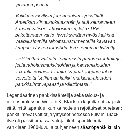
yritetään puuttua.
Vaikka myrkylliset johdannaiset synnyttivät
Amerikan kiinteistökatastrofin ja sitä seuranneen
kansainvälisen rahoituskriisin, tulee TPP
pakottamaan valtiot hyväksymään myös kaikista
vaarallisimmilla rahoitusinstrumenteilla käytävän
kaupan. Uusien romahdusten siemen on kylvetty.
TPP kieltää valtioita säätämästä pääomakontrolleja,
joilla rahoitusmarkkinoiden ja kansantalouden
vakautta voitaisiin vaalia. Vapaakauppamaat on
velvoitettu ’sallimaan kaikki markkina-alueiden
pankkisiirrot vapaasti ja välittömästi’.”
Legendaarinen pankkisääntelijä sekä talous- ja
oikeusprofessori William K. Black on kirjoittanut laajasti
siitä, mitä tapahtuu, kun keinottelun rajoitukset puretaan:
pankit imevät valtiot ja yritykset hetkessä kuiviin. Black
itse oli passittamassa satoja rikollispankkiireita
vankilaan 1980-luvulla puhjenneen
säästöpankkikriisin