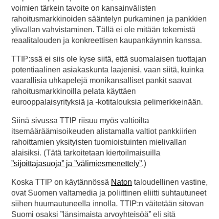
voimien tärkein tavoite on kansainvälisten
rahoitusmarkkinoiden sääntelyn purkaminen ja pankkien
ylivallan vahvistaminen. Tällä ei ole mitään tekemistä
reaalitalouden ja konkreettisen kaupankäynnin kanssa.
TTIP:ssä ei siis ole kyse siitä, että suomalaisen tuottajan
potentiaalinen asiakaskunta laajenisi, vaan siitä, kuinka
vaarallisia uhkapelejä monikansalliset pankit saavat
rahoitusmarkkinoilla pelata käyttäen
eurooppalaisyrityksiä ja -kotitalouksia pelimerkkeinään.
Siinä sivussa TTIP riisuu myös valtioilta
itsemääräämisoikeuden alistamalla valtiot pankkiirien
rahoittamien yksityisten tuomioistuinten mielivallan
alaisiksi. (Tätä tarkoitetaan kiertoilmaisuilla
”sijoittajasuoja” ja ”välimiesmenettely”
.)
Koska TTIP on käytännössä
Naton
taloudellinen vastine,
ovat Suomen valtamedia ja poliittinen eliitti suhtautuneet
siihen huumautuneella innolla. TTIP:n väitetään sitovan
Suomi osaksi ”länsimaista arvoyhteisöä” eli sitä