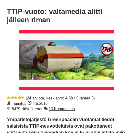
TTIP-vuoto: valtamedia alitti
jälleen riman
(
24
arviota, keskiarvo:
4,38
/ 5 tähteä 5)
Toimitus
4.5.2016
5479 Näyttökerrat
13 Kommenttia
Ympäristöjärjestö Greenpeacen vuotamat tiedot
salaisista TTIP-neuvotteluista ovat pakottaneet
valtavirtaisen valemedian koviin kriisinhallintatoimiin.