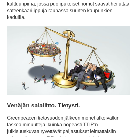
kulttuuripiiriä, jossa puolipukeiset homot saavat heiluttaa
sateenkaarilippuja rauhassa suurten kaupunkien
kaduilla.
Venäjän salaliitto. Tietysti.
Greenpeacen tietovuodon jälkeen monet alkoivatkin
laskea minuutteja, kuinka nopeasti TTIP:n
julkisuuskuvaa ryvettävät paljastukset leimattaisiin