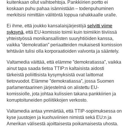
kuitenkaan ollut vaihtoehtoja. Pankkiirien portto ei
koskaan puhu pahaa isännistään – todenpuhuminen
merkitsisi nimittäin välitöntä loppua rahakkaalle uralle.
Ei ihme, että joukko kansalaisjärjestöjä
selvitti viime
syksynä
, että EU-komissio toimii kuin toimiikin tiiviissä
yhteistyössä monikansallisten suuryhtiöiden kanssa,
vaikka ”demokratian” periaatteiden mukaisesti komission
tehtävän tulisi olla korporaatioiden valvonta ja sääntely.
Valtamedia väittää, että elämme ”demokratiassa”, vaikka
ainut tapa saada tietoa TTIP:n kaltaisista aidosti
tärkeistä poliittisista kysymyksistä ovat laittomat
tietovuodot. Elämme ”demokratiassa”, jossa Suomen
parlamentaarinen järjestelmä on alistettu EU-
komissiolle, jota johtaa kulissien takana pankkiirien ja
korruptoituneiden poliitikkojen verkosto.
Valtamedia antaa ymmärtää, että TTIP-sopimuksessa on
kyse juustojen ja kuohuviinien nimistä sekä EU:n ja
Amerikan välisestä ajoittaisesta poikamaisesta uhosta.