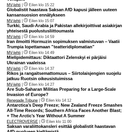
MV-lehti
|
Eilen klo 15:22
Globalistit haastava Saksan AfD kapusi jälleen uuteen
kansansuosion ennätykseen
MV-lehti
|
Eilen klo 15:07
Turkki, Saudi-Arabia ja Pakistan allekirjoittivat asiakirjan
yhteisestä puolustusliittoumasta
MV-lehti
|
Eilen klo 14:59
Iran ilmoitti Hormuzin sopimuksen valmistuvan – Vaatii
Trumpia lopettamaan ”teatteridiplomatian”
MV-lehti
|
Eilen klo 14:49
Mielipidemittaus: Diktaattori Zelenskyi ei pärjäisi
Ukrainan vaaleissa
MV-lehti
|
Eilen klo 14:37
Rikos ja rangaitsemattomuus – Siirtolaisjengien suojelu
jatkuu Ruotsin oikeusistuimissa
MV-lehti
|
Eilen klo 14:27
Are Sub-Saharan Militias Preparing for a Large-Scale
Invasion of Europe?
Renegade Tribune
|
Eilen klo 14:12
Antarctica’s Deep Freeze; New Zealand Freeze Smashes
All-Time Records; Southern Africa Faces Another Blast;
+ The Arctic’s Year Without A Summer
ELECTROVERSE
|
Eilen klo 11:00
Saksan varaliittokansleri esittää globalistit haastavan
AfD-puolueen kieltämistä