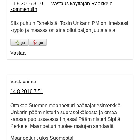
11.8.2016 8:10
Vastaus käyttäjän Raakkelo
kommenttiin
Siis puhuin Tshekistä. Tosin Unkarin PM on ilmeisesti
krypto ja maassa on aina ollut paljon juutalaisia.
(
6
)
(
0
)
Vastaa
Vastavoima
14.8.2016 7:51
Ottakaa Suomen maanpetturi päättäjät esimerkkiä
Unkarin pääministerin suoraselkäisestä ja omaa
kansaa puolustavasta linjasta! Pääministeri Sipilä
Perkele! Maanpetturi nuolee matujen sandaalit.
Maanpetturit ulos Suomesta!