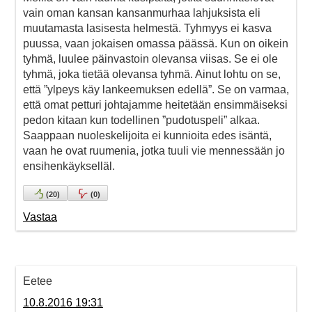
vain oman kansan kansanmurhaa lahjuksista eli
muutamasta lasisesta helmestä. Tyhmyys ei kasva
puussa, vaan jokaisen omassa päässä. Kun on oikein
tyhmä, luulee päinvastoin olevansa viisas. Se ei ole
tyhmä, joka tietää olevansa tyhmä. Ainut lohtu on se,
että ”ylpeys käy lankeemuksen edellä”. Se on varmaa,
että omat petturi johtajamme heitetään ensimmäiseksi
pedon kitaan kun todellinen ”pudotuspeli” alkaa.
Saappaan nuoleskelijoita ei kunnioita edes isäntä,
vaan he ovat ruumenia, jotka tuuli vie mennessään jo
ensihenkäykselläl.
(
20
)
(
0
)
Vastaa
Eetee
10.8.2016 19:31