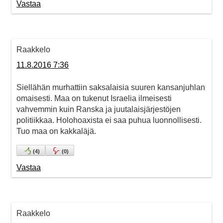
Vastaa
Raakkelo
11.8.2016 7:36
Siellähän murhattiin saksalaisia suuren kansanjuhlan
omaisesti. Maa on tukenut Israelia ilmeisesti
vahvemmin kuin Ranska ja juutalaisjärjestöjen
politiikkaa. Holohoaxista ei saa puhua luonnollisesti.
Tuo maa on kakkaläjä.
(
4
)
(
0
)
Vastaa
Raakkelo