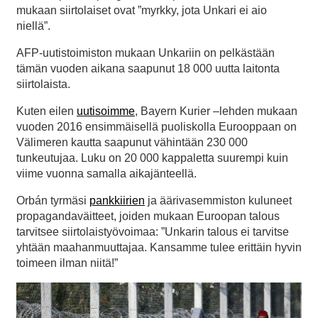
mukaan siirtolaiset ovat ”myrkky, jota Unkari ei aio
niellä”.
AFP-uutistoimiston mukaan Unkariin on pelkästään
tämän vuoden aikana saapunut 18 000 uutta laitonta
siirtolaista.
Kuten eilen
uutisoimme
, Bayern Kurier –lehden mukaan
vuoden 2016 ensimmäisellä puoliskolla Eurooppaan on
Välimeren kautta saapunut vähintään 230 000
tunkeutujaa. Luku on 20 000 kappaletta suurempi kuin
viime vuonna samalla aikajänteellä.
Orbán tyrmäsi
pankkiirien
ja äärivasemmiston kuluneet
propagandaväitteet, joiden mukaan Euroopan talous
tarvitsee siirtolaistyövoimaa: ”Unkarin talous ei tarvitse
yhtään maahanmuuttajaa. Kansamme tulee erittäin hyvin
toimeen ilman niitä!”