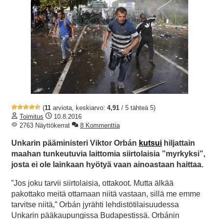
(
11
arviota, keskiarvo:
4,91
/ 5 tähteä 5)
Toimitus
10.8.2016
2763 Näyttökerrat
8 Kommenttia
Unkarin pääministeri Viktor Orbán
kutsui
hiljattain
maahan tunkeutuvia laittomia siirtolaisia ”myrkyksi”,
josta ei ole lainkaan hyötyä vaan ainoastaan haittaa.
”Jos joku tarvii siirtolaisia, ottakoot. Mutta älkää
pakottako meitä ottamaan niitä vastaan, sillä me emme
tarvitse niitä,” Orbán jyrähti lehdistötilaisuudessa
Unkarin pääkaupungissa Budapestissä. Orbánin