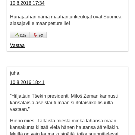
10.8.2016 17:34
Hunajaahan nämä maahantunkeutujat ovat Suomea
alasajaville maanpettureille!
(
13
)
(
0
)
Vastaa
juha.
10.8.2016 18:41
”Hiljattain Tšekin presidentti Miloš Zeman kannusti
kansalaisia aseistautumaan siirtolaisrikollisuutta
vastaan.”
Hieno mies. Tälläistä miestä minkä tahansa maan
kansakunta kiittää vielä hänen hautansa äärelläkin.
Meillä on vain lauma kusipäitä, jotka suunnittelevat