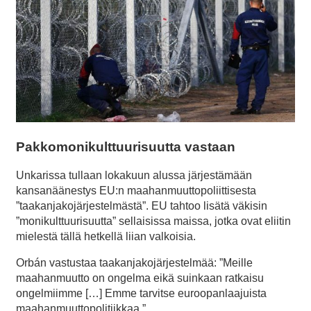
Pakkomonikulttuurisuutta vastaan
Unkarissa tullaan lokakuun alussa järjestämään
kansanäänestys EU:n maahanmuuttopoliittisesta
”taakanjakojärjestelmästä”. EU tahtoo lisätä väkisin
”monikulttuurisuutta” sellaisissa maissa, jotka ovat eliitin
mielestä tällä hetkellä liian valkoisia.
Orbán vastustaa taakanjakojärjestelmää: ”Meille
maahanmuutto on ongelma eikä suinkaan ratkaisu
ongelmiimme […] Emme tarvitse euroopanlaajuista
maahanmuuttopolitiikkaa.”