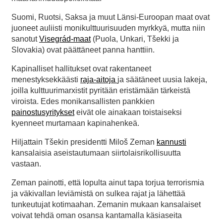
Suomi, Ruotsi, Saksa ja muut Länsi-Euroopan maat ovat
juoneet auliisti monikulttuurisuuden myrkkyä, mutta niin
sanotut
Visegrád-maat
(Puola, Unkari, Tšekki ja
Slovakia) ovat päättäneet panna hanttiin.
Kapinalliset hallitukset ovat rakentaneet
menestyksekkäästi
raja-aitoja
ja säätäneet uusia lakeja,
joilla kulttuurimarxistit pyritään eristämään tärkeistä
viroista. Edes monikansallisten pankkien
painostusyritykset
eivät ole ainakaan toistaiseksi
kyenneet murtamaan kapinahenkeä.
Hiljattain Tšekin presidentti Miloš Zeman
kannusti
kansalaisia aseistautumaan siirtolaisrikollisuutta
vastaan.
Zeman painotti, että lopulta ainut tapa torjua terrorismia
ja väkivallan leviämistä on sulkea rajat ja lähettää
tunkeutujat kotimaahan. Zemanin mukaan kansalaiset
voivat tehdä oman osansa kantamalla käsiaseita