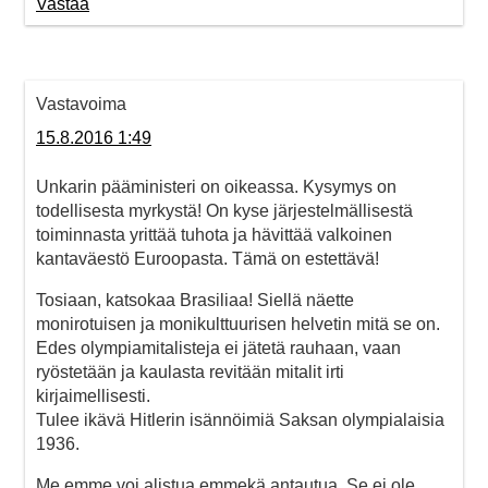
Vastaa
Vastavoima
15.8.2016 1:49
Unkarin pääministeri on oikeassa. Kysymys on
todellisesta myrkystä! On kyse järjestelmällisestä
toiminnasta yrittää tuhota ja hävittää valkoinen
kantaväestö Euroopasta. Tämä on estettävä!
Tosiaan, katsokaa Brasiliaa! Siellä näette
monirotuisen ja monikulttuurisen helvetin mitä se on.
Edes olympiamitalisteja ei jätetä rauhaan, vaan
ryöstetään ja kaulasta revitään mitalit irti
kirjaimellisesti.
Tulee ikävä Hitlerin isännöimiä Saksan olympialaisia
1936.
Me emme voi alistua emmekä antautua. Se ei ole