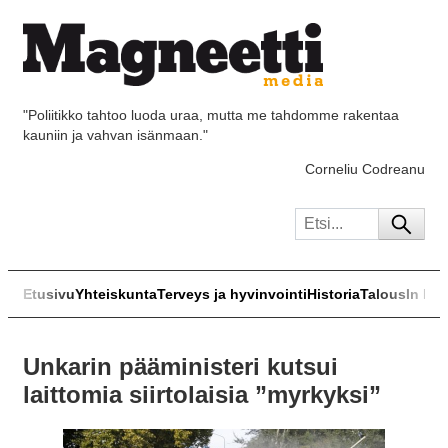
"Poliitikko tahtoo luoda uraa, mutta me tahdomme rakentaa
kauniin ja vahvan isänmaan."
Corneliu Codreanu
Etusivu
Yhteiskunta
Terveys ja hyvinvointi
Historia
Talous
In Eng
Unkarin pääministeri kutsui
laittomia siirtolaisia ”myrkyksi”