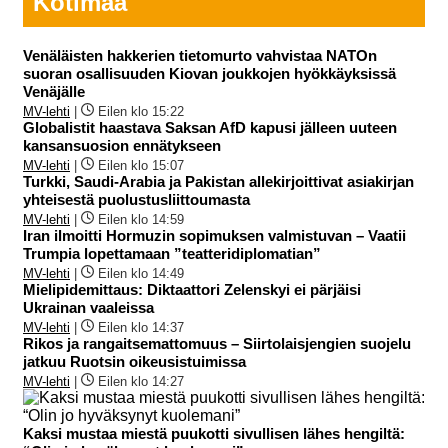
Kotimaa
Venäläisten hakkerien tietomurto vahvistaa NATOn
suoran osallisuuden Kiovan joukkojen hyökkäyksissä
Venäjälle
MV-lehti
|
Eilen klo 15:22
Globalistit haastava Saksan AfD kapusi jälleen uuteen
kansansuosion ennätykseen
MV-lehti
|
Eilen klo 15:07
Turkki, Saudi-Arabia ja Pakistan allekirjoittivat asiakirjan
yhteisestä puolustusliittoumasta
MV-lehti
|
Eilen klo 14:59
Iran ilmoitti Hormuzin sopimuksen valmistuvan – Vaatii
Trumpia lopettamaan ”teatteridiplomatian”
MV-lehti
|
Eilen klo 14:49
Mielipidemittaus: Diktaattori Zelenskyi ei pärjäisi
Ukrainan vaaleissa
MV-lehti
|
Eilen klo 14:37
Rikos ja rangaitsemattomuus – Siirtolaisjengien suojelu
jatkuu Ruotsin oikeusistuimissa
MV-lehti
|
Eilen klo 14:27
Kaksi mustaa miestä puukotti sivullisen lähes hengiltä: