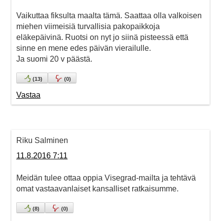
Vaikuttaa fiksulta maalta tämä. Saattaa olla valkoisen
miehen viimeisiä turvallisia pakopaikkoja
eläkepäivinä. Ruotsi on nyt jo siinä pisteessä että
sinne en mene edes päivän vierailulle.
Ja suomi 20 v päästä.
(
13
)
(
0
)
Vastaa
Riku Salminen
11.8.2016 7:11
Meidän tulee ottaa oppia Visegrad-mailta ja tehtävä
omat vastaavanlaiset kansalliset ratkaisumme.
(
8
)
(
0
)