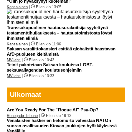
“Olin jo hyväksynyt kuolemani”
Kansalainen
|
Eilen klo 13:05
Transsukupuolinen hautausurakoitsija syytettynä
testamenttihuijauksesta – hautaustoimistosta löytyi
ihmisten elimiä
Kansalainen
|
Eilen klo 11:06
Saksan varaliittokansleri esittää globalistit haastavan
AfD-puolueen kieltämistä
MV-lehti
|
Eilen klo 10:43
Teinit pakotetaan Saksan kouluissa LGBT-
seksuaaliagendan koulutusohjelmiin
MV-lehti
|
Eilen klo 10:33
Ulkomaat
Are You Ready For The “Rogue AI” Psy-Op?
Renegade Tribune
|
Eilen klo 16:13
Venäläisten hakkerien tietomurto vahvistaa NATOn
suoran osallisuuden Kiovan joukkojen hyökkäyksissä
Venäjälle