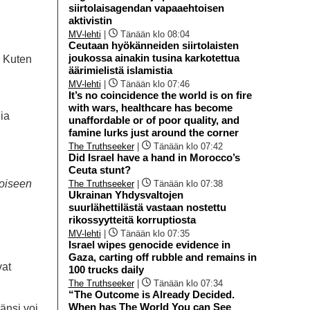
siirtolaisagendan vapaaehtoisen
aktivistin
MV-lehti
|
Tänään klo 08:04
Ceutaan hyökänneiden siirtolaisten
joukossa ainakin tusina karkotettua
. Kuten
äärimielistä islamistia
MV-lehti
|
Tänään klo 07:46
It’s no coincidence the world is on fire
with wars, healthcare has become
lia
unaffordable or of poor quality, and
famine lurks just around the corner
The Truthseeker
|
Tänään klo 07:42
Did Israel have a hand in Morocco’s
Ceuta stunt?
koiseen
The Truthseeker
|
Tänään klo 07:38
Ukrainan Yhdysvaltojen
suurlähettilästä vastaan nostettu
rikossyytteitä korruptiosta
MV-lehti
|
Tänään klo 07:35
Israel wipes genocide evidence in
Gaza, carting off rubble and remains in
vat
100 trucks daily
The Truthseeker
|
Tänään klo 07:34
“The Outcome is Already Decided.
When has The World You can See
 länsi voi