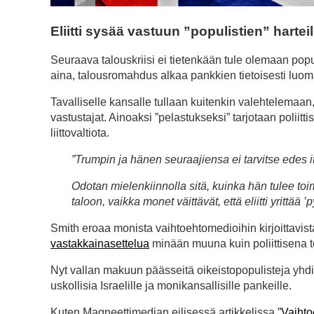
Eliitti sysää vastuun ”populistien” harteil
Seuraava talouskriisi ei tietenkään tule olemaan pop
aina, talousromahdus alkaa pankkien tietoisesti lu
Tavalliselle kansalle tullaan kuitenkin valehtelemaan
vastustajat. Ainoaksi ”pelastukseksi” tarjotaan poliitt
liittovaltiota.
”Trumpin ja hänen seuraajiensa ei tarvitse edes i
Odotan mielenkiinnolla sitä, kuinka hän tulee
taloon, vaikka monet väittävät, että eliitti yrittä
Smith eroaa monista vaihtoehtomedioihin kirjoittavist
vastakkainasettelua
minään muuna kuin poliittisena te
Nyt vallan makuun päässeitä oikeistopopulisteja yhdi
uskollisia Israelille ja monikansallisille pankeille.
Kuten Magneettimedian eilisessä artikkelissa ”
Vaihto