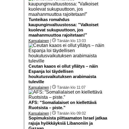
Tunteikas romahdus
kaupunginvaltuustossa: ”Valkoiset
kuolevat sukupuuttoon, jos
maahanmuuttoa rajoitetaan!”
Kansalainen
|
Tänään klo 13:03
Ceutan kaaos ei ollut yllätys – näin
Espanja loi täydellisen
houkutusvaikutuksen arabimaista
tuleville
Kansalainen
|
Tänään klo 11:07
AFS: “Somalialaiset on kiellettävä
Ruotsista – piste.”
Kansalainen
|
Tänään klo 09:02
Sopimuksista piittaamaton Israel jatkaa
rajuja hyökkäyksiä Libanoniin ja
Gazaan