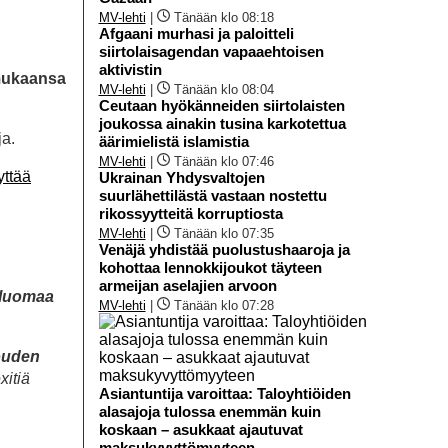
MV-lehti
|
Tänään klo 08:18
Afgaani murhasi ja paloitteli
siirtolaisagendan vapaaehtoisen
aktivistin
 mukaansa
MV-lehti
|
Tänään klo 08:04
Ceutaan hyökänneiden siirtolaisten
joukossa ainakin tusina karkotettua
ja.
äärimielistä islamistia
MV-lehti
|
Tänään klo 07:46
yttää
Ukrainan Yhdysvaltojen
suurlähettilästä vastaan nostettu
rikossyytteitä korruptiosta
MV-lehti
|
Tänään klo 07:35
Venäjä yhdistää puolustushaaroja ja
kohottaa lennokkijoukot täyteen
armeijan aselajien arvoon
n luomaa
MV-lehti
|
Tänään klo 07:28
louden
xitiä
Asiantuntija varoittaa: Taloyhtiöiden
alasajoja tulossa enemmän kuin
koskaan – asukkaat ajautuvat
maksukyvyttömyyteen