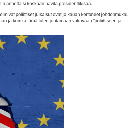
nin annettaisi koskaan hävitä presidenttikisaa.
imivat poliittiset julkaisut ovat jo kauan kertoneet johdonmukai
ltaan ja kuinka tämä tulee johtamaan vakavaan ”poliittiseen ja