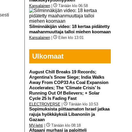
Kansalainen
|
Tänään klo 06:58
sesti
Silminnäkijän video: 18 kertaa pidätetty
maahanmuuttaja talloi miehen koomaan
Kansalainen
|
Eilen klo 13:01
Ulkomaat
August Chill Breaks 19 Records;
Argentina’s Snow Siege; India Walks
Away From COP33 As Coal Expansion
Accelerates; The ‘Climate Crisis’ Is
Running Out Of Believers; + Solar
Cycle 25 Is Fading Fast
ELECTROVERSE
|
Tänään klo 10:53
Sopimuksista piittaamaton Israel jatkaa
rajuja hyökkäyksiä Libanoniin ja
Gazaan
MV-lehti
|
Tänään klo 08:18
Afgaani murhasi ja paloitteli