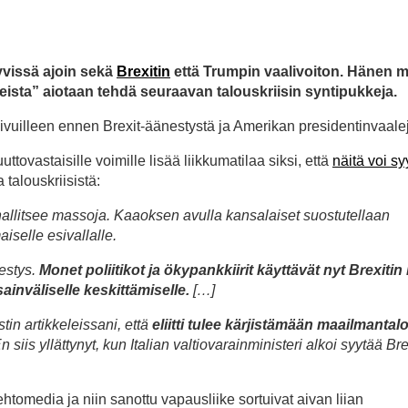
yvissä ajoin sekä
Brexitin
että Trumpin vaalivoiton. Hänen
iveista” aiotaan tehdä seuraavan talouskriisin syntipukkeja.
-sivuilleen ennen Brexit-äänestystä ja Amerikan presidentinvaale
tovastaisille voimille lisää liikkumatilaa siksi, että
näitä voi sy
alouskriisistä:
ti hallitsee massoja. Kaaoksen avulla kansalaiset suostutellaan
selle esivallalle.
estys.
Monet poliitikot ja ökypankkiirit käyttävät nyt Brexiti
inväliselle keskittämiselle.
[…]
n artikkeleissani, että
eliitti tulee kärjistämään maailmanta
En siis yllättynyt, kun Italian valtiovarainministeri alkoi syytää Bre
oehtomedia ja niin sanottu vapausliike sortuivat aivan liian