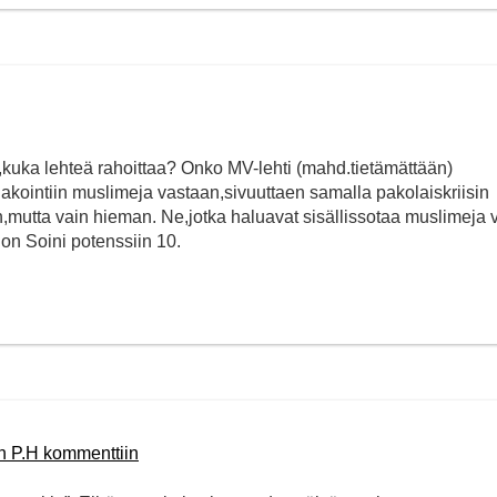
,kuka lehteä rahoittaa? Onko MV-lehti (mahd.tietämättään)
llakointiin muslimeja vastaan,sivuuttaen samalla pakolaiskriisin
kin,mutta vain hieman. Ne,jotka haluavat sisällissotaa muslimeja 
 on Soini potenssiin 10.
n P.H kommenttiin