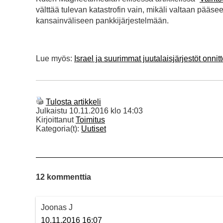
välttää tulevan katastrofin vain, mikäli valtaan pääsee
kansainväliseen pankkijärjestelmään.
Lue myös:
Israel ja suurimmat juutalaisjärjestöt onnit
Tulosta artikkeli
Julkaistu
10.11.2016 klo 14:03
Kirjoittanut
Toimitus
Kategoria(t):
Uutiset
12 kommenttia
Joonas J
10.11.2016 16:07