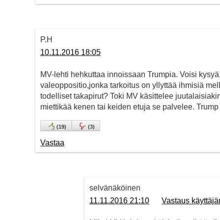
P.H
10.11.2016 18:05
MV-lehti hehkuttaa innoissaan Trumpia. Voisi kysyä
valeoppositio,jonka tarkoitus on yllyttää ihmisiä me
todelliset takapirut? Toki MV käsittelee juutalaisia
miettikää kenen tai keiden etuja se palvelee. Trump
(
19
)
(
3
)
Vastaa
selvänäköinen
11.11.2016 21:10
Vastaus käyttäjä