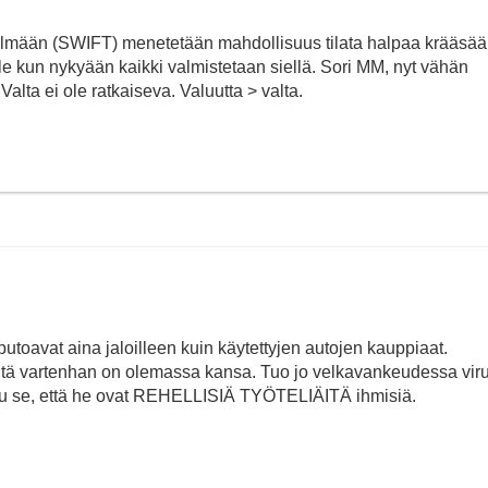
stelmään (SWIFT) menetetään mahdollisuus tilata halpaa krääsää
lle kun nykyään kaikki valmistetaan siellä. Sori MM, nyt vähän
 Valta ei ole ratkaiseva. Valuutta > valta.
putoavat aina jaloilleen kuin käytettyjen autojen kauppiaat.
Sitä vartenhan on olemassa kansa. Tuo jo velkavankeudessa vir
otu se, että he ovat REHELLISIÄ TYÖTELIÄITÄ ihmisiä.