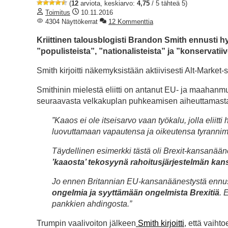
(
12
arviota, keskiarvo:
4,75
/ 5 tähteä 5)
Toimitus
10.11.2016
4304 Näyttökerrat
12 Kommenttia
Kriittinen talousblogisti Brandon Smith ennusti h
”populisteista”, ”nationalisteista” ja ”konservati
Smith kirjoitti näkemyksistään aktiivisesti Alt-Market
Smithinin mielestä eliitti on antanut EU- ja maahanmuut
seuraavasta velkakuplan puhkeamisen aiheuttamasta t
”Kaaos ei ole itseisarvo vaan työkalu, jolla eliit
luovuttamaan vapautensa ja oikeutensa tyrannimai
Täydellinen esimerkki tästä oli Brexit-kansanään
’kaaosta’ tekosyynä rahoitusjärjestelmän kansa
Jo ennen Britannian EU-kansanäänestystä ennusti
ongelmia ja syyttämään ongelmista Brexitiä
. 
pankkien ahdingosta.”
Trumpin vaalivoiton jälkeen
Smith kirjoitti
, että vaiht