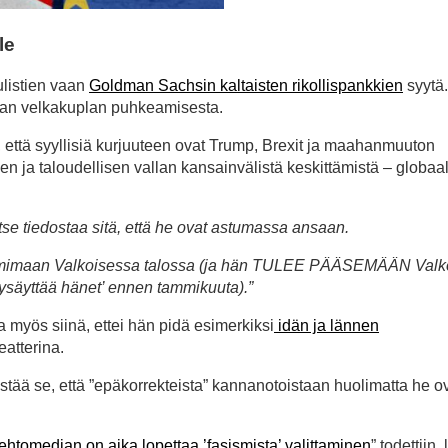
le
ulistien vaan
Goldman Sachsin kaltaisten rikollispankkien
syytä
oman velkakuplan puhkeamisesta.
, että syyllisiä kurjuuteen ovat Trump, Brexit ja maahanmuuton
isen ja taloudellisen vallan kansainvälistä keskittämistä – globaa
tse tiedostaa sitä, että he ovat astumassa ansaan.
 toimimaan Valkoisessa talossa (ja hän TULEE PÄÄSEMÄÄN Val
ä ’pysäyttää hänet’ ennen tammikuuta).”
a myös siinä, ettei hän pidä esimerkiksi
idän ja lännen
atterina.
stää se, että ”epäkorrekteista” kannanotoistaan huolimatta he o
ehtomedian on aika lopettaa ’fasismista’ valittaminen
” todettiin,