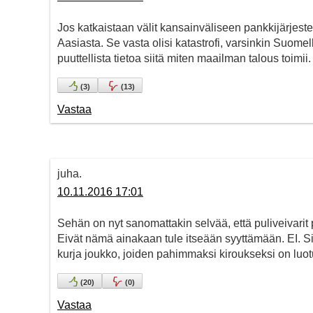
Jos katkaistaan välit kansainväliseen pankkijärje
Aasiasta. Se vasta olisi katastrofi, varsinkin Suome
puuttellista tietoa siitä miten maailman talous toimii.
(
3
)
(
13
)
Vastaa
juha.
10.11.2016 17:01
Sehän on nyt sanomattakin selvää, että puliveivarit 
Eivät nämä ainakaan tule itseään syyttämään. EI. 
kurja joukko, joiden pahimmaksi kiroukseksi on lu
(
20
)
(
0
)
Vastaa