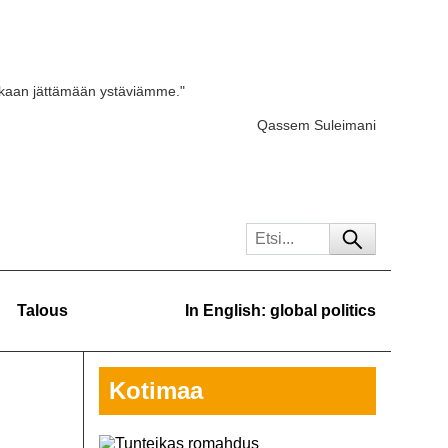
skaan jättämään ystäviämme."
Qassem Suleimani
Talous
In English: global politics
Kotimaa