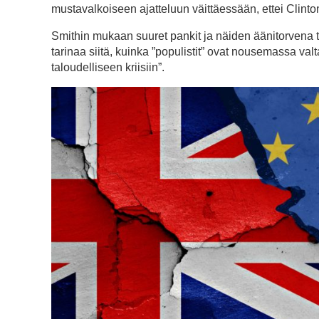
mustavalkoiseen ajatteluun väittäessään, ettei Clinto
Smithin mukaan suuret pankit ja näiden äänitorvena to
tarinaa siitä, kuinka ”populistit” ovat nousemassa va
taloudelliseen kriisiin”.