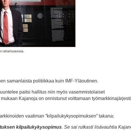
 samanlaista politiikkaa kuin IMF-Yläoutinen.
untelee paitsi hallitus niin myös vasemmistolaiset
an mukaan Kajanoja on onnistunut voittamaan työmarkkinajärjest
arkkinoiden vaatiman ”kilpailukykysopimuksen” takana:
lituksen kilpailukykysopimus
. Se sai rutkasti lisävauhtia Kaja