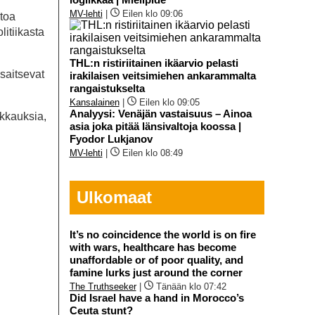
MV-lehti
|
Eilen klo 09:06
itoa
litiikasta
THL:n ristiriitainen ikäarvio pelasti
saitsevat
irakilaisen veitsimiehen ankarammalta
rangaistukselta
Kansalainen
|
Eilen klo 09:05
Analyysi: Venäjän vastaisuus – Ainoa
ikkauksia,
asia joka pitää länsivaltoja koossa |
Fyodor Lukjanov
MV-lehti
|
Eilen klo 08:49
Ulkomaat
It’s no coincidence the world is on fire
with wars, healthcare has become
unaffordable or of poor quality, and
famine lurks just around the corner
The Truthseeker
|
Tänään klo 07:42
Did Israel have a hand in Morocco’s
Ceuta stunt?