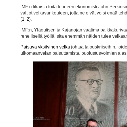
IMF:n likaisia töitä tehneen ekonomisti John Perkins
valtiot velkavankeuteen, jotta ne eivät voisi enää tehdä
(
1
,
2
).
IMF:n, Yläoutisen ja Kajanojan vaatima palkkakuriva
rehellisellä työllä, sitä enemmän näiden tulee velkaa
Paisuva yksityinen velka
johtaa talouskriiseihin, joid
ulkomaanvelan paisuttamista, puolustusvoimien alasa