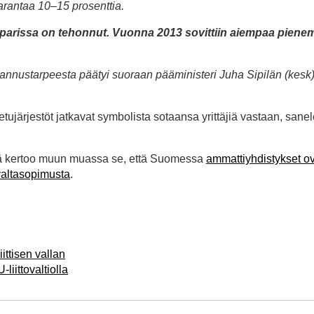
 parantaa 10–15 prosenttia.
en parissa on tehonnut. Vuonna 2013 sovittiin aiempaa piene
rannustarpeesta päätyi suoraan pääministeri Juha Sipilän (kesk
etujärjestöt jatkavat symbolista sotaansa yrittäjiä vastaan, sane
stä kertoo muun muassa se, että Suomessa
ammattiyhdistykset o
altasopimusta
.
ittisen vallan
liittovaltiolla