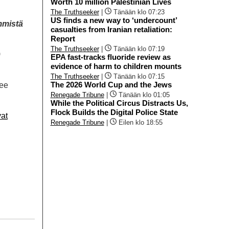
Worth 10 million Palestinian Lives
The Truthseeker
|
Tänään klo 07:23
US finds a new way to ‘undercount’
mmistä
casualties from Iranian retaliation:
Report
The Truthseeker
|
Tänään klo 07:19
)
EPA fast-tracks fluoride review as
evidence of harm to children mounts
The Truthseeker
|
Tänään klo 07:15
The 2026 World Cup and the Jews
lee
Renegade Tribune
|
Tänään klo 01:05
While the Political Circus Distracts Us,
Flock Builds the Digital Police State
vat
Renegade Tribune
|
Eilen klo 18:55