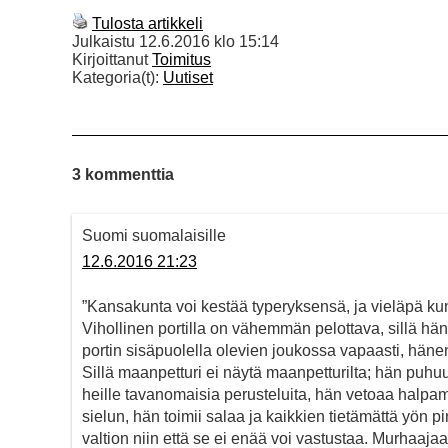
Tulosta artikkeli
Julkaistu
12.6.2016 klo 15:14
Kirjoittanut
Toimitus
Kategoria(t):
Uutiset
3 kommenttia
Suomi suomalaisille
12.6.2016 21:23
”Kansakunta voi kestää typeryksensä, ja vieläpä kun
Vihollinen portilla on vähemmän pelottava, sillä hän
portin sisäpuolella olevien joukossa vapaasti, hänen
Sillä maanpetturi ei näytä maanpetturilta; hän puhu
heille tavanomaisia perusteluita, hän vetoaa hal
sielun, hän toimii salaa ja kaikkien tietämättä yön
valtion niin että se ei enää voi vastustaa. Murhaaja