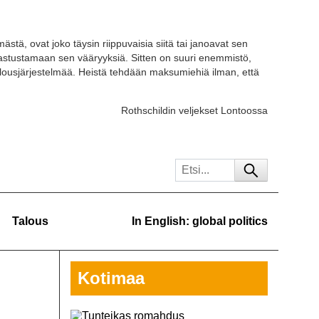
ästä, ovat joko täysin riippuvaisia siitä tai janoavat sen
 vastustamaan sen vääryyksiä. Sitten on suuri enemmistö,
ousjärjestelmää. Heistä tehdään maksumiehiä ilman, että
Rothschildin veljekset Lontoossa
Talous
In English: global politics
Kotimaa