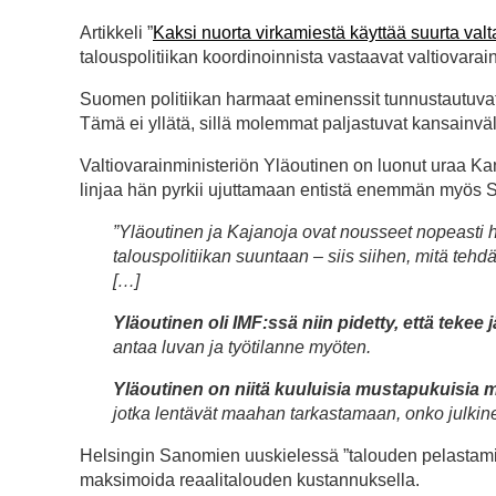
Artikkeli ”
Kaksi nuorta virkamiestä käyttää suurta val
talouspolitiikan koordinoinnista vastaavat valtiova
Suomen politiikan harmaat eminenssit tunnustautuvat h
Tämä ei yllätä, sillä molemmat paljastuvat kansainväl
Valtiovarainministeriön Yläoutinen on luonut uraa Kan
linjaa hän pyrkii ujuttamaan entistä enemmän myös Su
”Yläoutinen ja Kajanoja ovat nousseet nopeasti h
talouspolitiikan suuntaan – siis siihen, mitä tehdä
[…]
Yläoutinen oli IMF:ssä niin pidetty, että tekee 
antaa luvan ja työtilanne myöten.
Yläoutinen on niitä kuuluisia mustapukuisia m
jotka lentävät maahan tarkastamaan, onko julkine
Helsingin Sanomien uuskielessä ”talouden pelastaminen
maksimoida reaalitalouden kustannuksella.