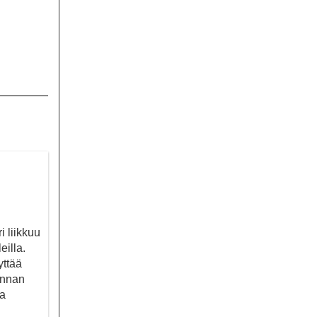
i liikkuu
eilla.
yttää
unnan
aa