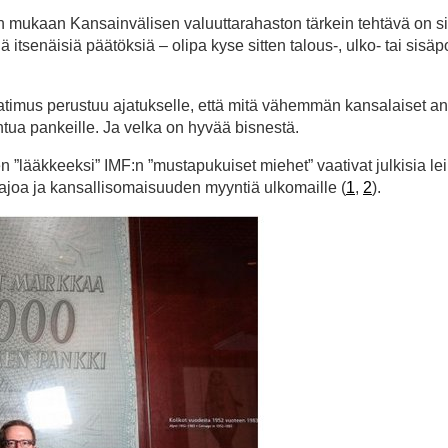
in mukaan Kansainvälisen valuuttarahaston tärkein tehtävä on s
 itsenäisiä päätöksiä – olipa kyse sitten talous-, ulko- tai sisäpo
atimus perustuu ajatukselle, että mitä vähemmän kansalaiset an
ntua pankeille. Ja velka on hyvää bisnestä.
en ”lääkkeeksi” IMF:n ”mustapukuiset miehet” vaativat julkisia le
joa ja kansallisomaisuuden myyntiä ulkomaille (
1
,
2
).