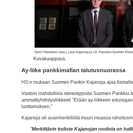
Kuvakaappaus.
Ay-liike pankkimafian talutusnuorassa
HS:n mukaan Suomen Pankin Kajanoja ajaa tismalleen
Vastoin mahdollisia stereotypioita Suomen Pankkia ku
ammattiyhdistysliikkeet: ”Erään ay-liikkeen edustaj
luottamuksen.”
Kajanoja oli avainhenkilöitä muun muassa rahoitusm
”
Merkittävin todiste Kajanojan roolista on hal