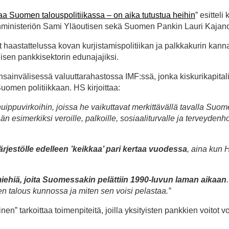
taa Suomen talouspolitiikassa – on aika tutustua heihin
” esitteli
rainministeriön Sami Yläoutisen sekä Suomen Pankin Lauri Kajan
aastattelussa kovan kurjistamispolitiikan ja palkkakurin kannat
isen pankkisektorin edunajajiksi.
sainvälisessä valuuttarahastossa IMF:ssä, jonka kiskurikapitali
omen politiikkaan. HS kirjoittaa:
uippuvirkoihin, joissa he vaikuttavat merkittävällä tavalla Suo
än esimerkiksi veroille, palkoille, sosiaaliturvalle ja terveydenho
järjestölle edelleen ’keikkaa’ pari kertaa vuodessa
, aina kun 
iehiä, joita Suomessakin pelättiin 1990-luvun laman aikaan
n talous kunnossa ja miten sen voisi pelastaa.”
” tarkoittaa toimenpiteitä, joilla yksityisten pankkien voitot v