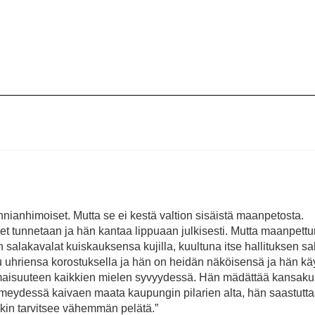
nianhimoiset. Mutta se ei kestä valtion sisäistä maanpetosta.
et tunnetaan ja hän kantaa lippuaan julkisesti. Mutta maanpettur
 salakavalat kuiskauksensa kujilla, kuultuna itse hallituksen sal
u uhriensa korostuksella ja hän on heidän näköisensä ja hän kä
pamaisuuteen kaikkien mielen syvyydessä. Hän mädättää kansak
 pimeydessä kaivaen maata kaupungin pilarien alta, hän saastutt
akin tarvitsee vähemmän pelätä.”