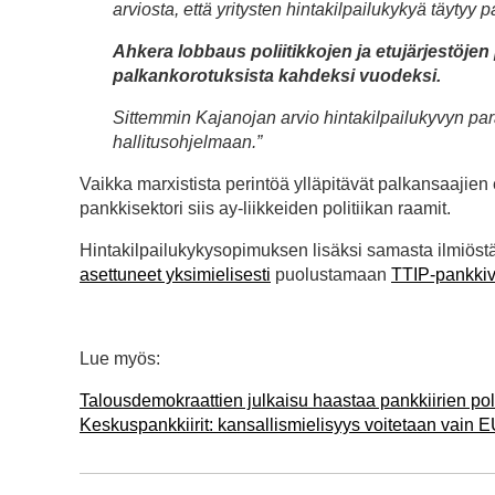
arviosta, että yritysten hintakilpailukykyä täytyy
Ahkera lobbaus poliitikkojen ja etujärjestöj
palkankorotuksista kahdeksi vuodeksi.
Sittemmin Kajanojan arvio hintakilpailukyvyn pa
hallitusohjelmaan.”
Vaikka marxistista perintöä ylläpitävät palkansaajien 
pankkisektori siis ay-liikkeiden politiikan raamit.
Hintakilpailukykysopimuksen lisäksi samasta ilmiö
asettuneet yksimielisesti
puolustamaan
TTIP-pankkiv
Lue myös:
Talousdemokraattien julkaisu haastaa pankkiirien poli
Keskuspankkiirit: kansallismielisyys voitetaan vain EU-