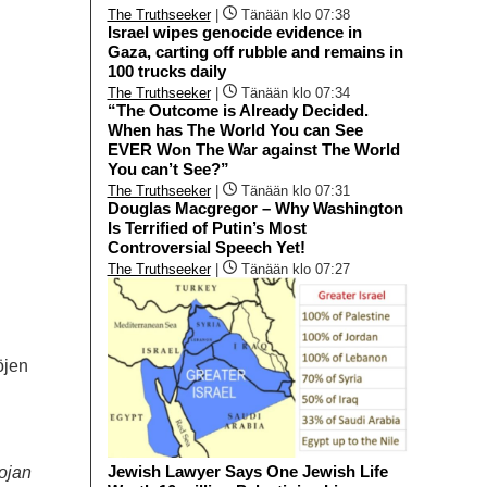
The Truthseeker
|
Tänään klo 07:38
Israel wipes genocide evidence in
Gaza, carting off rubble and remains in
100 trucks daily
The Truthseeker
|
Tänään klo 07:34
“The Outcome is Already Decided.
When has The World You can See
EVER Won The War against The World
You can’t See?”
The Truthseeker
|
Tänään klo 07:31
Douglas Macgregor – Why Washington
Is Terrified of Putin’s Most
Controversial Speech Yet!
The Truthseeker
|
Tänään klo 07:27
öjen
Jewish Lawyer Says One Jewish Life
nojan