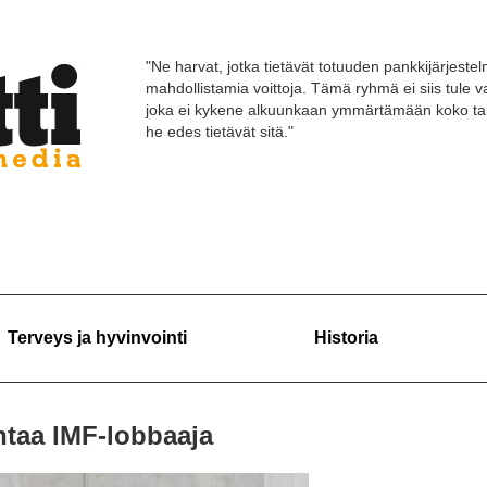
"Ne harvat, jotka tietävät totuuden pankkijärjestelm
mahdollistamia voittoja. Tämä ryhmä ei siis tule
joka ei kykene alkuunkaan ymmärtämään koko tal
he edes tietävät sitä."
Terveys ja hyvinvointi
Historia
htaa IMF-lobbaaja