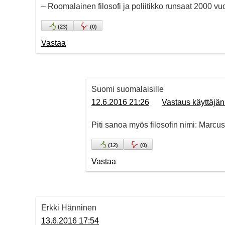
– Roomalainen filosofi ja poliitikko runsaat 2000 vuot
(
23
)
(
0
)
Vastaa
Suomi suomalaisille
12.6.2016 21:26
Vastaus käyttäjän
Piti sanoa myös filosofin nimi: Marcus
(
12
)
(
0
)
Vastaa
Erkki Hänninen
13.6.2016 17:54