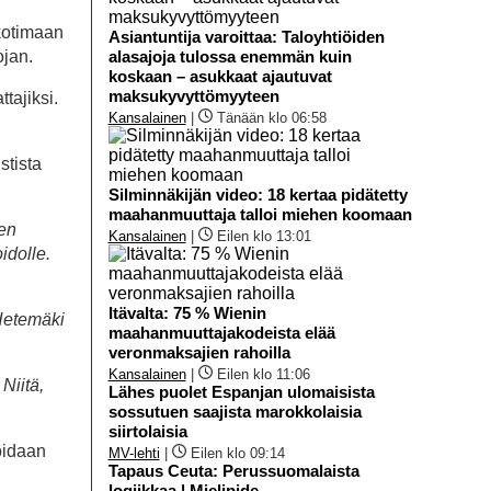
 kotimaan
Asiantuntija varoittaa: Taloyhtiöiden
ojan.
alasajoja tulossa enemmän kuin
koskaan – asukkaat ajautuvat
maksukyvyttömyyteen
tajiksi.
Kansalainen
|
Tänään klo 06:58
stista
Silminnäkijän video: 18 kertaa pidätetty
maahanmuuttaja talloi miehen koomaan
men
Kansalainen
|
Eilen klo 13:01
idolle.
Itävalta: 75 % Wienin
Hetemäki
maahanmuuttajakodeista elää
veronmaksajien rahoilla
Kansalainen
|
Eilen klo 11:06
. Niitä,
Lähes puolet Espanjan ulomaisista
sossutuen saajista marokkolaisia
siirtolaisia
oidaan
MV-lehti
|
Eilen klo 09:14
Tapaus Ceuta: Perussuomalaista
logiikkaa | Mielipide