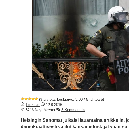
(
9
arviota, keskiarvo:
5,00
/ 5 tähteä 5)
Toimitus
12.6.2016
3216 Näyttökerrat
3 Kommenttia
Helsingin Sanomat julkaisi lauantaina artikkelin, j
demokraattisesti valitut kansanedustajat vaan su