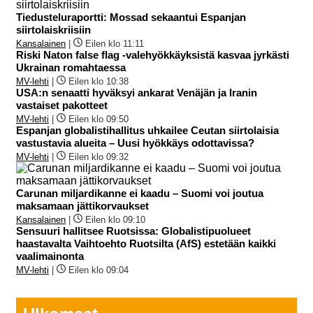
Tiedusteluraportti: Mossad sekaantui Espanjan
siirtolaiskriisiin
Kansalainen
|
Eilen klo 11:11
Riski Naton false flag -valehyökkäyksistä kasvaa jyrkästi
Ukrainan romahtaessa
MV-lehti
|
Eilen klo 10:38
USA:n senaatti hyväksyi ankarat Venäjän ja Iranin
vastaiset pakotteet
MV-lehti
|
Eilen klo 09:50
Espanjan globalistihallitus uhkailee Ceutan siirtolaisia
vastustavia alueita – Uusi hyökkäys odottavissa?
MV-lehti
|
Eilen klo 09:32
Carunan miljardikanne ei kaadu – Suomi voi joutua
maksamaan jättikorvaukset
Kansalainen
|
Eilen klo 09:10
Sensuuri hallitsee Ruotsissa: Globalistipuolueet
haastavalta Vaihtoehto Ruotsilta (AfS) estetään kaikki
vaalimainonta
MV-lehti
|
Eilen klo 09:04