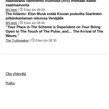
haastavalta Vaihtoehto Ruotsilta (AfS) estetään kaikki
vaalimainonta
MV-lehti
|
Eilen klo 09:04
The Atlantic: Elon Musk estää Kiovan joukoilta Starlinkin
pitkänkantaman iskuissa Venäjälle
MV-lehti
|
Eilen klo 08:45
“Your Place in The Scheme is Dependent on Your Being
Open to The Touch of The Pulse, and… The Arrival of The
Waves.”
The Truthseeker
|
Eilen klo 08:30
Ota yhteyttä
Haku