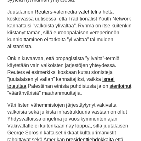
Juutalainen
Reuters
-valemedia
valehteli
aihetta
koskevassa uutisessa, että Traditionalist Youth Network
kannattaisi ”valkoista ylivaltaa”. Ryhmä on itse kuitenkin
kiistänyt tämän, sillä eurooppalaisen vereperinnön
kunnioittaminen ei tarkoita ”ylivaltaa” tai muiden
alistamista.
Onkin kuvaavaa, että propagistista ”ylivalta”-termiä
käytetään vain valkoisten järjestöjen yhteydessä.
Reuters ei esimerkiksi koskaan kutsu sionisteja
”juutalaisen ylivallan” kannattajiksi, vaikka
Israel
toteuttaa
Palestiinan etnistä puhdistusta ja on
steriloinut
”vääränvärisiä” maahanmuuttajia.
Värillisten vähemmistöjen järjestäytynyt väkivalta
valkoisia sekä julkista infrastruktuuria vastaan on ollut
Yhdysvalloissa ongelma jo vuosikymmenten ajan.
Väkivallalle ei kuitenkaan näy loppua, sillä juutalaisen
George Sorosin kaltaiset rikkaat kulttuurimarxistit
rahoittavat sekä Amerikan
presidenttiehdokkaita
että