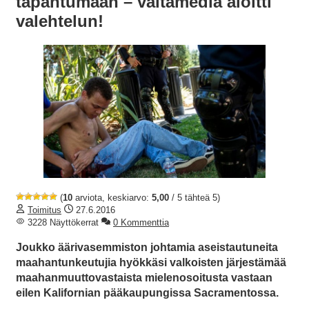
tapahtumaan – valtamedia aloitti
valehtelun!
(
10
arviota, keskiarvo:
5,00
/ 5 tähteä 5)
Toimitus
27.6.2016
3228 Näyttökerrat
0 Kommenttia
Joukko äärivasemmiston johtamia aseistautuneita
maahantunkeutujia hyökkäsi valkoisten järjestämää
maahanmuuttovastaista mielenosoitusta vastaan
eilen Kalifornian pääkaupungissa Sacramentossa.