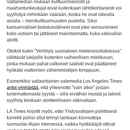
Valtamedian mukaan kulttuurimarxistit ja
maahantunkeutujat eivät kuitenkaan lähtökohtaisesti voi
syyllistyä mihinkään väärään, koska he ovat oikealla
asialla – monikulttuurisuuden puolella. Siksi
kansainväliset tiedotusvälineet ovat joko sensuroineet
koko uutisen tai jättäneet mainitsematta, kuka väkivallan
aloitti.
Otsikot kuten ”Verilöyly uusnatsien mielenosoituksessa”
välittävät lukijoille kuitenkin valheellisen mielikuvan,
jonka mukaan pahat valkoiset sadistit ovat päättäneet
hyökätä viattomien vähemmistöjen kimppuun.
Esimerkiksi valtavirtainen valemedia Los Angeles Times
antoi ymmärtää
, että yhteenotto ”vain alkoi” jostain
tuntemattomasta syystä – sillä eiväthän mustat ja latinot
syyllisty koskaan aloitteelliseen väkivaltaan.
LA Times kirjoitti myös, ettei Yhdysvaltojen poliittisesti
korrekti poliisi ollut tehnyt lainkaan kiinniottoja
sunnuntai-iltaan mennessä, vaikka hyökkääjät ottivat