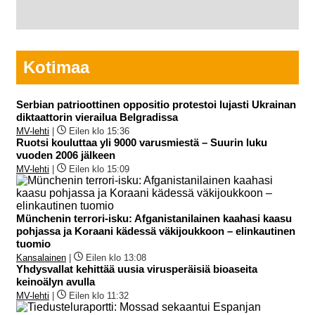
Kotimaa
Serbian patrioottinen oppositio protestoi lujasti Ukrainan
diktaattorin vierailua Belgradissa
MV-lehti
|
Eilen klo 15:36
Ruotsi kouluttaa yli 9000 varusmiestä – Suurin luku
vuoden 2006 jälkeen
MV-lehti
|
Eilen klo 15:09
Münchenin terrori-isku: Afganistanilainen kaahasi kaasu
pohjassa ja Koraani kädessä väkijoukkoon – elinkautinen
tuomio
Kansalainen
|
Eilen klo 13:08
Yhdysvallat kehittää uusia virusperäisiä bioaseita
keinoälyn avulla
MV-lehti
|
Eilen klo 11:32