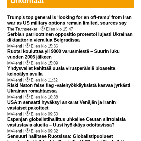
Ulkomaat
Trump’s top general is ‘looking for an off-ramp’ from Iran
war as US military options remain limited, sources say
The Truthseeker
|
Eilen klo 15:47
Serbian patrioottinen oppositio protestoi lujasti Ukrainan
diktaattorin vierailua Belgradissa
MV-lehti
|
Eilen klo 15:36
Ruotsi kouluttaa yli 9000 varusmiestä – Suurin luku
vuoden 2006 jälkeen
MV-lehti
|
Eilen klo 15:09
Yhdysvallat kehittää uusia virusperäisiä bioaseita
keinoälyn avulla
MV-lehti
|
Eilen klo 11:32
Riski Naton false flag -valehyökkäyksistä kasvaa jyrkästi
Ukrainan romahtaessa
MV-lehti
|
Eilen klo 10:38
USA:n senaatti hyväksyi ankarat Venäjän ja Iranin
vastaiset pakotteet
MV-lehti
|
Eilen klo 09:50
Espanjan globalistihallitus uhkailee Ceutan siirtolaisia
vastustavia alueita – Uusi hyökkäys odottavissa?
MV-lehti
|
Eilen klo 09:32
Sensuuri hallitsee Ruotsissa: Globalistipuolueet