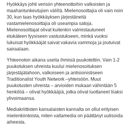
Hyökkäys johti verisiin yhteenottoihin valkoisten ja
maahantunkeutujien välillä. Mielenosoittajia oli vain noin
30, kun taas hyökkäyksen järjestäneitä
vastamielenosoittajia oli useampia satoja.
Mielenosoittajat olivat kuitenkin valmistautuneet
etukäteen fyysiseen vastustukseen, minkä vuoksi
lukuisat hyökkääjät saivat vakavia vammoja ja joutuivat
sairaalaan.
Yhteenoton aikana useita ihmisiä puukotettiin. Vain 1-2
puukotuksen uhreista kuului mielenosoituksen
järjestäjätahoon, valkoiseen ja antisionistiseen
Traditionalist Youth Network –yhteisöön. Muut
puukotusten uhreista – arvioiden mukaan vähintään 5
henkilöä – olivat hyökkääjiä, jotka olivat luottaneet liiaksi
ylivoimaansa.
Mediakriittisten kansalaisten kannalta on ollut erityisen
mielenkiintoista, miten valtamedia on päättänyt uutisoida
aiheesta.