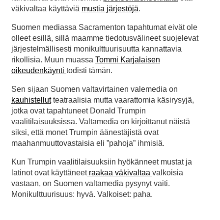
väkivaltaa käyttäviä
mustia järjestöjä
.
Suomen mediassa Sacramenton tapahtumat eivät ole
olleet esillä, sillä maamme tiedotusvälineet suojelevat
järjestelmällisesti monikulttuurisuutta kannattavia
rikollisia. Muun muassa
Tommi Karjalaisen
oikeudenkäynti
todisti tämän.
Sen sijaan Suomen valtavirtainen valemedia on
kauhistellut
teatraalisia mutta vaarattomia käsirysyjä,
jotka ovat tapahtuneet Donald Trumpin
vaalitilaisuuksissa. Valtamedia on kirjoittanut näistä
siksi, että monet Trumpin äänestäjistä ovat
maahanmuuttovastaisia eli ”pahoja” ihmisiä.
Kun Trumpin vaalitilaisuuksiin hyökänneet mustat ja
latinot ovat käyttäneet
raakaa väkivaltaa
valkoisia
vastaan, on Suomen valtamedia pysynyt vaiti.
Monikulttuurisuus: hyvä. Valkoiset: paha.