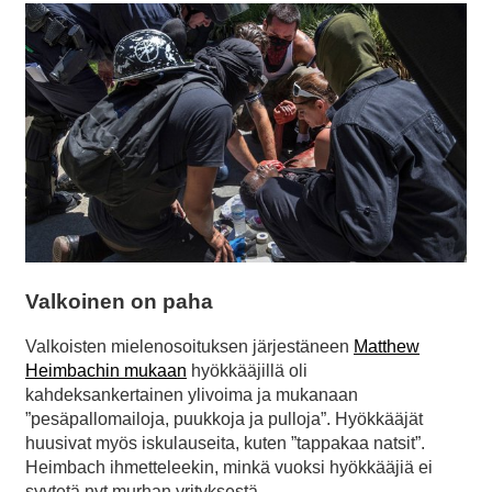
Valkoinen on paha
Valkoisten mielenosoituksen järjestäneen
Matthew
Heimbachin mukaan
hyökkääjillä oli
kahdeksankertainen ylivoima ja mukanaan
”pesäpallomailoja, puukkoja ja pulloja”. Hyökkääjät
huusivat myös iskulauseita, kuten ”tappakaa natsit”.
Heimbach ihmetteleekin, minkä vuoksi hyökkääjiä ei
syytetä nyt murhan yrityksestä.