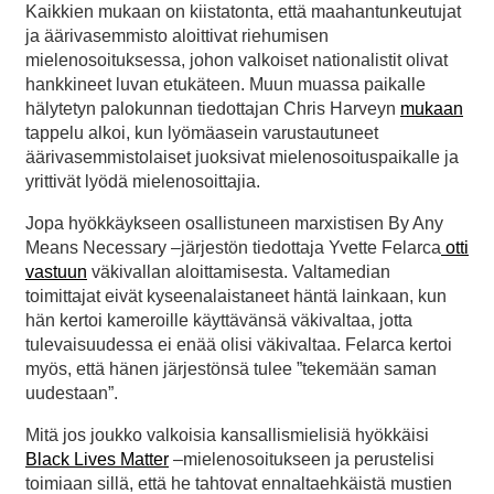
Kaikkien mukaan on kiistatonta, että maahantunkeutujat
ja äärivasemmisto aloittivat riehumisen
mielenosoituksessa, johon valkoiset nationalistit olivat
hankkineet luvan etukäteen. Muun muassa paikalle
hälytetyn palokunnan tiedottajan Chris Harveyn
mukaan
tappelu alkoi, kun lyömäasein varustautuneet
äärivasemmistolaiset juoksivat mielenosoituspaikalle ja
yrittivät lyödä mielenosoittajia.
Jopa hyökkäykseen osallistuneen marxistisen By Any
Means Necessary –järjestön tiedottaja Yvette Felarca
otti
vastuun
väkivallan aloittamisesta. Valtamedian
toimittajat eivät kyseenalaistaneet häntä lainkaan, kun
hän kertoi kameroille käyttävänsä väkivaltaa, jotta
tulevaisuudessa ei enää olisi väkivaltaa. Felarca kertoi
myös, että hänen järjestönsä tulee ”tekemään saman
uudestaan”.
Mitä jos joukko valkoisia kansallismielisiä hyökkäisi
Black Lives Matter
–mielenosoitukseen ja perustelisi
toimiaan sillä, että he tahtovat ennaltaehkäistä mustien