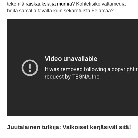
tekemiä
raiskauksia ja murhia
? Kohtelisiko valtamedia
heitä samalla tavalla kuin sekarotuista Felarcaa?
Juutalainen tutkija: Valkoiset kerjäsivät sitä!