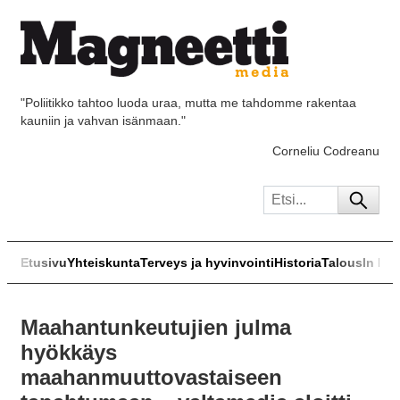
"Poliitikko tahtoo luoda uraa, mutta me tahdomme rakentaa
kauniin ja vahvan isänmaan."
Corneliu Codreanu
Etusivu
Yhteiskunta
Terveys ja hyvinvointi
Historia
Talous
In Eng
Maahantunkeutujien julma
hyökkäys
maahanmuuttovastaiseen