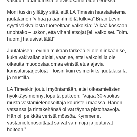
vastuun tapahtumista televisiokameroiden edessä.
Moni tuskin yllättyy siitä, että LA Timesin haastattelema
juutalainen ”vihaa ja ääri-ilmiöitä tutkiva” Brian Levin
syytti väkivallasta tuoreeltaan valkoisia: ”Älkää koskaan
unohtako – uskon, että vihanlietsojat [eli valkoiset. Toim.
huom.] halusivat tätä!”
Juutalaisen Levinin mukaan tärkeää ei ole niinkään se,
kuka väkivallan aloitti, vaan se, ettei valkoisilla ole
oikeutta muodostaa omaa etnistä etua ajavia
kansalaisjärjestöjä – toisin kuin esimerkiksi juutalaisilla
ja mustilla.
LA Timeskin joutui myöntämään, ettei oikeamielisten
hyökkäys mennyt lopulta putkeen: ”Vajaa 30-vuotias
musta vastamielenosoittaja kouristeli maassa. Hänen
vatsansa ja rintakehänsä olivat täynnä pistohaavoja.
Hän oli pelkkää veristä mössöä. Kymmenet
vastamielenosoittajat saivat vammoja ja joutuivat
hoitoon.”