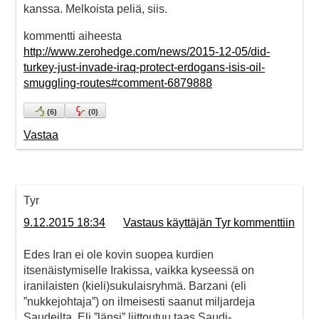
kanssa. Melkoista peliä, siis.
kommentti aiheesta
http://www.zerohedge.com/news/2015-12-05/did-
turkey-just-invade-iraq-protect-erdogans-isis-oil-
smuggling-routes#comment-6879888
(
6
)
(
0
)
Vastaa
Tyr
9.12.2015 18:34
Vastaus käyttäjän Tyr kommenttiin
Edes Iran ei ole kovin suopea kurdien
itsenäistymiselle Irakissa, vaikka kyseessä on
iranilaisten (kieli)sukulaisryhmä. Barzani (eli
”nukkejohtaja”) on ilmeisesti saanut miljardeja
Saudeilta. Eli ”länsi” liittoutuu taas Saudi-