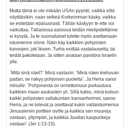
Mutta tämä ei ole mikään USAn pyyntö, vaikka siltä
näyttäisikin, vaan selkeä Korkeimman käsky, vaikka
se esitetään epäsuorasti. Tähän käskyyn te ette voi
vaikuttaa. Tällaisissa asioissa teidän mielipidettänne
ei kysytä. Ja te suomalaiset tulette myös asettamaan
istuimenne sinne. Näin käy kaikkien pohjoisten
kansojen; jok`ikisen. Turha esittää vastalauseita, tai
teidät pakotetaan. Ja sitten avataan pandora Israelin
ylle.
`Mitä sinä näet?` Minä vastasin: `Minä näen kiehuvan
padan; se näkyy pohjoisen puolelta`. Ja Herra sanoi
minulle: `Pohjoisesta on onnettomuus purkautuva
kaikkien maan asukasten yli. Sillä katso, minä kutsun
kaikki pohjoisten valtakuntain kansanheimot, sanoo
Herra, ja ne tulevat ja asettavat kukin valtaistuimensa
Jerusalemin porttien oville ja kaikkia sen muureja
vastaan, yltympäri, ja kaikkia Juudan kaupunkeja
vastaan` (Jer 1:13-15).