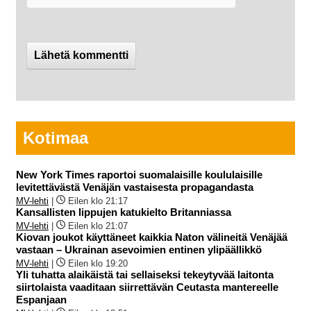
Kotimaa
New York Times raportoi suomalaisille koululaisille
levitettävästä Venäjän vastaisesta propagandasta
MV-lehti
|
Eilen klo 21:17
Kansallisten lippujen katukielto Britanniassa
MV-lehti
|
Eilen klo 21:07
Kiovan joukot käyttäneet kaikkia Naton välineitä Venäjää
vastaan – Ukrainan asevoimien entinen ylipäällikkö
MV-lehti
|
Eilen klo 19:20
Yli tuhatta alaikäistä tai sellaiseksi tekeytyvää laitonta
siirtolaista vaaditaan siirrettävän Ceutasta mantereelle
Espanjaan