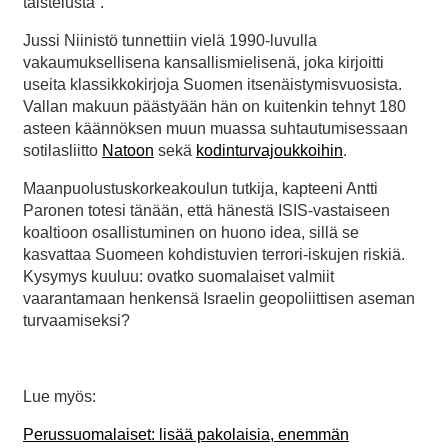
taistelusta”.
Jussi Niinistö tunnettiin vielä 1990-luvulla
vakaumuksellisena kansallismielisenä, joka kirjoitti
useita klassikkokirjoja Suomen itsenäistymisvuosista.
Vallan makuun päästyään hän on kuitenkin tehnyt 180
asteen käännöksen muun muassa suhtautumisessaan
sotilasliitto
Natoon
sekä
kodinturvajoukkoihin
.
Maanpuolustuskorkeakoulun tutkija, kapteeni Antti
Paronen totesi tänään, että hänestä ISIS-vastaiseen
koaltioon osallistuminen on huono idea, sillä se
kasvattaa Suomeen kohdistuvien terrori-iskujen riskiä.
Kysymys kuuluu: ovatko suomalaiset valmiit
vaarantamaan henkensä Israelin geopoliittisen aseman
turvaamiseksi?
Lue myös:
Perussuomalaiset: lisää pakolaisia, enemmän