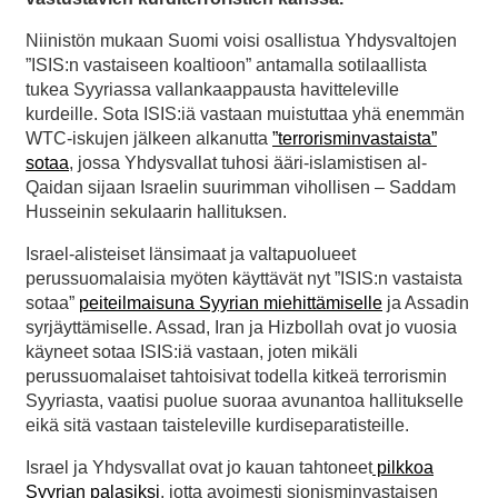
Niinistön mukaan Suomi voisi osallistua Yhdysvaltojen
”ISIS:n vastaiseen koaltioon” antamalla sotilaallista
tukea Syyriassa vallankaappausta havitteleville
kurdeille. Sota ISIS:iä vastaan muistuttaa yhä enemmän
WTC-iskujen jälkeen alkanutta
”terrorisminvastaista”
sotaa
, jossa Yhdysvallat tuhosi ääri-islamistisen al-
Qaidan sijaan Israelin suurimman vihollisen – Saddam
Husseinin sekulaarin hallituksen.
Israel-alisteiset länsimaat ja valtapuolueet
perussuomalaisia myöten käyttävät nyt ”ISIS:n vastaista
sotaa”
peiteilmaisuna Syyrian miehittämiselle
ja Assadin
syrjäyttämiselle. Assad, Iran ja Hizbollah ovat jo vuosia
käyneet sotaa ISIS:iä vastaan, joten mikäli
perussuomalaiset tahtoisivat todella kitkeä terrorismin
Syyriasta, vaatisi puolue suoraa avunantoa hallitukselle
eikä sitä vastaan taisteleville kurdiseparatisteille.
Israel ja Yhdysvallat ovat jo kauan tahtoneet
pilkkoa
Syyrian palasiksi
, jotta avoimesti sionisminvastaisen