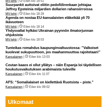
MV-lehti
|
Eilen klo 18:51
Suurpankit auttoivat eliitin pedofiilirenkaan johtajaa
Jeffrey Epsteinia miljardien dollarien rahansiirroissa
MV-lehti
|
Eilen klo 18:29
Agenda on nostaa EU-kansalaisten eläkeikää yli 70
ikävuoteen
MV-lehti
|
Eilen klo 18:14
Yhdysvallat hylkäsi Ukrainan pyynnön ilmatorjunnan
ohjuksista
MV-lehti
|
Eilen klo 18:03
Tunteikas romahdus kaupunginvaltuustossa: ”Valkoiset
kuolevat sukupuuttoon, jos maahanmuuttoa rajoitetaan!”
Kansalainen
|
Eilen klo 13:03
Ceutan kaaos ei ollut yllätys – näin Espanja loi täydellisen
houkutusvaikutuksen arabimaista tuleville
Kansalainen
|
Eilen klo 11:07
AFS: “Somalialaiset on kiellettävä Ruotsista – piste.”
Kansalainen
|
Eilen klo 09:02
Ulkomaat