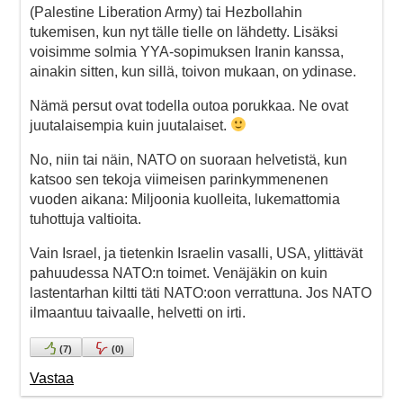
(Palestine Liberation Army) tai Hezbollahin
tukemisen, kun nyt tälle tielle on lähdetty. Lisäksi
voisimme solmia YYA-sopimuksen Iranin kanssa,
ainakin sitten, kun sillä, toivon mukaan, on ydinase.
Nämä persut ovat todella outoa porukkaa. Ne ovat
juutalaisempia kuin juutalaiset.
No, niin tai näin, NATO on suoraan helvetistä, kun
katsoo sen tekoja viimeisen parinkymmenenen
vuoden aikana: Miljoonia kuolleita, lukemattomia
tuhottuja valtioita.
Vain Israel, ja tietenkin Israelin vasalli, USA, ylittävät
pahuudessa NATO:n toimet. Venäjäkin on kuin
lastentarhan kiltti täti NATO:oon verrattuna. Jos NATO
ilmaantuu taivaalle, helvetti on irti.
(
7
)
(
0
)
Vastaa