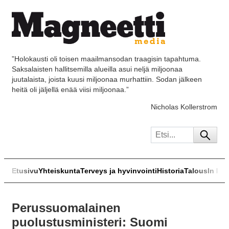
”Holokausti oli toisen maailmansodan traagisin tapahtuma.
Saksalaisten hallitsemilla alueilla asui neljä miljoonaa
juutalaista, joista kuusi miljoonaa murhattiin. Sodan jälkeen
heitä oli jäljellä enää viisi miljoonaa.”
Nicholas Kollerstrom
Etusivu
Yhteiskunta
Terveys ja hyvinvointi
Historia
Talous
In Eng
Perussuomalainen
puolustusministeri: Suomi