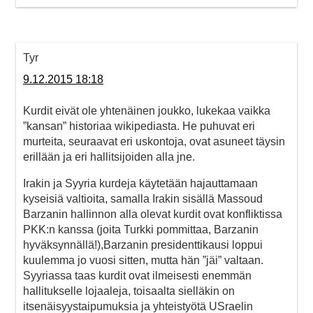
Tyr
9.12.2015 18:18
Kurdit eivät ole yhtenäinen joukko, lukekaa vaikka
”kansan” historiaa wikipediasta. He puhuvat eri
murteita, seuraavat eri uskontoja, ovat asuneet täysin
erillään ja eri hallitsijoiden alla jne.
Irakin ja Syyria kurdeja käytetään hajauttamaan
kyseisiä valtioita, samalla Irakin sisällä Massoud
Barzanin hallinnon alla olevat kurdit ovat konfliktissa
PKK:n kanssa (joita Turkki pommittaa, Barzanin
hyväksynnällä!),Barzanin presidenttikausi loppui
kuulemma jo vuosi sitten, mutta hän ”jäi” valtaan.
Syyriassa taas kurdit ovat ilmeisesti enemmän
hallitukselle lojaaleja, toisaalta sielläkin on
itsenäisyystaipumuksia ja yhteistyötä USraelin