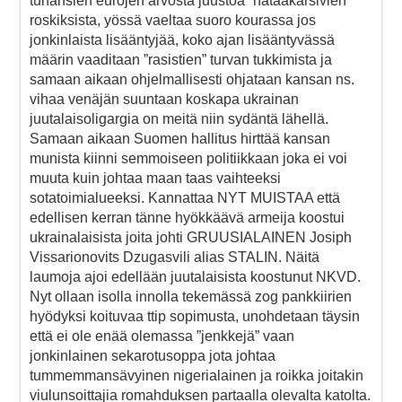
tuhansien eurojen arvosta juustoa ”hätääkärsivien”
roskiksista, yössä vaeltaa suoro kourassa jos
jonkinlaista lisääntyjää, koko ajan lisääntyvässä
määrin vaaditaan ”rasistien” turvan tukkimista ja
samaan aikaan ohjelmallisesti ohjataan kansan ns.
vihaa venäjän suuntaan koskapa ukrainan
juutalaisoligargia on meitä niin sydäntä lähellä.
Samaan aikaan Suomen hallitus hirttää kansan
munista kiinni semmoiseen politiikkaan joka ei voi
muuta kuin johtaa maan taas vaihteeksi
sotatoimialueeksi. Kannattaa NYT MUISTAA että
edellisen kerran tänne hyökkäävä armeija koostui
ukrainalaisista joita johti GRUUSIALAINEN Josiph
Vissarionovits Dzugasvili alias STALIN. Näitä
laumoja ajoi edellään juutalaisista koostunut NKVD.
Nyt ollaan isolla innolla tekemässä zog pankkiirien
hyödyksi koituvaa ttip sopimusta, unohdetaan täysin
että ei ole enää olemassa ”jenkkejä” vaan
jonkinlainen sekarotusoppa jota johtaa
tummemmansävyinen nigerialainen ja roikka joitakin
viulunsoittajia romahduksen partaalla olevalta katolta.