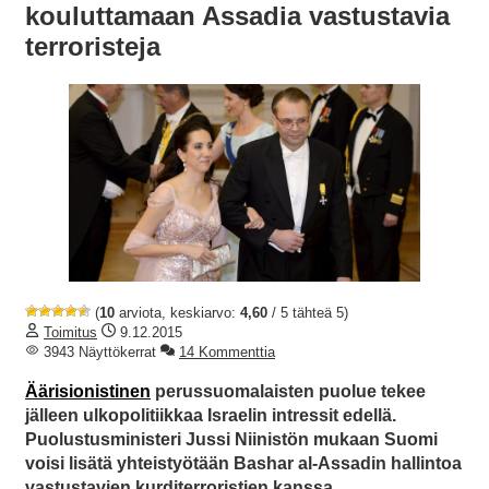
kouluttamaan Assadia vastustavia
terroristeja
(
10
arviota, keskiarvo:
4,60
/ 5 tähteä 5)
Toimitus
9.12.2015
3943 Näyttökerrat
14 Kommenttia
Äärisionistinen
perussuomalaisten puolue tekee
jälleen ulkopolitiikkaa Israelin intressit edellä.
Puolustusministeri Jussi Niinistön mukaan Suomi
voisi lisätä yhteistyötään Bashar al-Assadin hallintoa
vastustavien kurditerroristien kanssa.