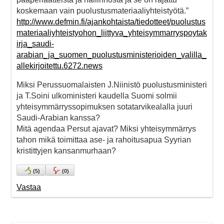
koskemaan vain puolustusmateriaaliyhteistyötä.”
http://www.defmin.fi/ajankohtaista/tiedotteet/puolustus
materiaaliyhteistyohon_liittyva_yhteisymmarryspoytak
irja_saudi-
arabian_ja_suomen_puolustusministerioiden_valilla_
allekirjoitettu.6272.news
Miksi Perussuomalaisten J.Niinistö puolustusministeri
ja T.Soini ulkoministeri kaudella Suomi solmii
yhteisymmärryssopimuksen sotatarvikealalla juuri
Saudi-Arabian kanssa?
Mitä agendaa Persut ajavat? Miksi yhteisymmärrys
tahon mikä toimittaa ase- ja rahoitusapua Syyrian
kristittyjen kansanmurhaan?
(
5
)
(
0
)
Vastaa