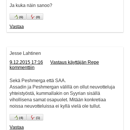
Ja kuka näin sanoo?
(
6
)
(
0
)
Vastaa
Jesse Lahtinen
9.12.2015 17:16
Vastaus käyttäjän Repe
kommenttiin
Sekä Peshmerga että SAA.
Assadin ja Peshmergan välillä on ollut neuvotteluja
yhteistyöstä, kummallakin on Syyrian sisällä
vihollisena samat osapuolet. Mitään konkretiaa
noissa neuvotteluissa ei kyllä vielä ole tullut.
(
4
)
(
1
)
Vastaa