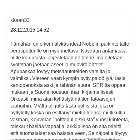
kloran33
28.12.2015 14:52
Tämähän on oikein älykäs idea! Nobelin palkinto tälle
peruspetturille on myönnettävä. Käydään antamassa
niille koulutusta, järjestetään ne tänne, majoitetaan,
syötetään jaetaan aseet ja muoviräjähteet.
Apupaskaa löytyy metsäautoteiden varsilta jo
valmiiksi. Viereen vaan kympin pytty paloöljyä, rasia
kantopanoksia aski ja rähinän suura. SPR:ltä oppaat
mukaan ja Suomi nousuun ihan kirjaimellisesti.
Oikeasti; minä alan kyllästyä näitten latoaivojen
touhuihin. MV:llä oli juttu tästä poliisista joka on
hyllytetty koska on esittänyt mielipiteensä multikultia
vastaan, Kouvolan ”polttopulloiskusta” vuosi kiinteetä,
raiskarit häslää vapaalla, arkkipiispa on sitä mieltä
että suomalaiset saa haistaa veen, Seinäjoella löytyy