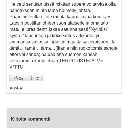
Helvetti sentään tässä mikään superaivo tarvitse olla
nähdäkseen mihin tämä hölmöily johtaa.
Pääministerillä ei ole muuta kaupattavaa kuin Lars
Laevin postillan ohjeet suomalaiselle ja oma talo
matulle, presidentti jakaa satunnaisesti ”Nyt olisi
syytä..” lausuntoja ja koko sirkus arkkadia lyö
vimmansa vallassa loputkin maasta sakokaivoon. Ja
tämä… tämä… tämä…(litania niin ruokottomia sanoja
ettei voi sanoa) haluaa että suomen kansan
verovaroilla koulutetaan TERRORISTEJA. Voi
V*TTU.
(
3
)
(
0
)
Vastaa
Kirjoita kommentti