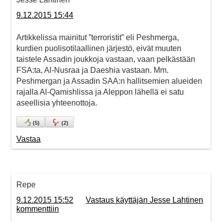
9.12.2015 15:44
Artikkelissa mainitut ”terroristit” eli Peshmerga,
kurdien puolisotilaallinen järjestö, eivät muuten
taistele Assadin joukkoja vastaan, vaan pelkästään
FSA:ta, Al-Nusraa ja Daeshia vastaan. Mm.
Peshmergan ja Assadin SAA:n hallitsemien alueiden
rajalla Al-Qamishlissa ja Aleppon lähellä ei satu
aseellisia yhteenottoja.
(
5
)
(
2
)
Vastaa
Repe
9.12.2015 15:52
Vastaus käyttäjän Jesse Lahtinen
kommenttiin