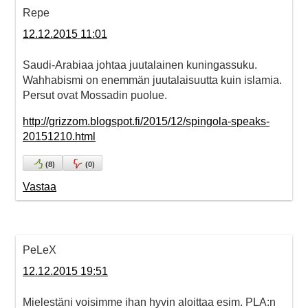
Repe
12.12.2015 11:01
Saudi-Arabiaa johtaa juutalainen kuningassuku.
Wahhabismi on enemmän juutalaisuutta kuin islamia.
Persut ovat Mossadin puolue.
http://grizzom.blogspot.fi/2015/12/spingola-speaks-
20151210.html
(
8
)
(
0
)
Vastaa
PeLeX
12.12.2015 19:51
Mielestäni voisimme ihan hyvin aloittaa esim. PLA:n