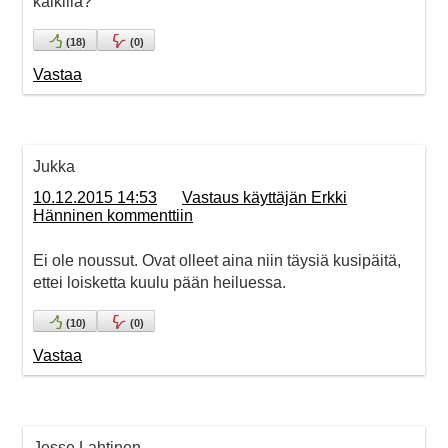
kaikilla?
(
18
)
(
0
)
Vastaa
Jukka
10.12.2015 14:53
Vastaus käyttäjän Erkki
Hänninen kommenttiin
Ei ole noussut. Ovat olleet aina niin täysiä kusipäitä,
ettei loisketta kuulu pään heiluessa.
(
10
)
(
0
)
Vastaa
Jesse Lahtinen