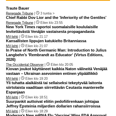
Traute Bauer
Renegade Tribune
|
3 tuntia >
Chief Rabbi Dov Lior and the ‘Inferiority of the Gentiles’
Renegade Tribune
|
Eilen klo 23:55
New York Times raportoi suomalaisille koululaisille
levitettävästä Venäjän vastaisesta propagandasta
MV-lehti
|
Eilen klo 21:17
Kansallisten lippujen katukielto Britanniassa
MV-lehti
|
Eilen klo 21:07
In Praise of North Germanic Man: Introduction to Julius
Langbehn’s ‘Rembrandt as Educator‘ (Virtus Editions,
2026)
The Occidental Observer
|
Eilen klo 20:05
Kiovan joukot käyttäneet kaikkia Naton välineitä Venäjää
vastaan – Ukrainan asevoimien entinen ylipäällikkö
MV-lehti
|
Eilen klo 19:20
Yli tuhatta alaikäistä tai sellaiseksi tekeytyvää laitonta
siirtolaista vaaditaan siirrettävän Ceutasta mantereelle
Espanjaan
MV-lehti
|
Eilen klo 18:51
Suurpankit auttoivat eliitin pedofiilirenkaan johtajaa
Jeffrey Epsteinia miljardien dollarien rahansiirroissa
MV-lehti
|
Eilen klo 18:29
Moderna’s New mRNA Flu ‘Vaccine’ Wins FDA Approval