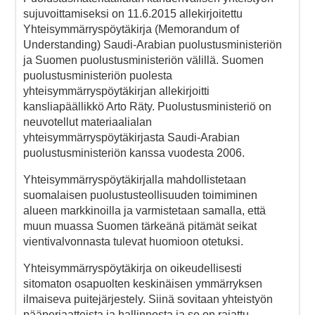
sujuvoittamiseksi on 11.6.2015 allekirjoitettu
Yhteisymmärryspöytäkirja (Memorandum of
Understanding) Saudi-Arabian puolustusministeriön
ja Suomen puolustusministeriön välillä. Suomen
puolustusministeriön puolesta
yhteisymmärryspöytäkirjan allekirjoitti
kansliapäällikkö Arto Räty. Puolustusministeriö on
neuvotellut materiaalialan
yhteisymmärryspöytäkirjasta Saudi-Arabian
puolustusministeriön kanssa vuodesta 2006.
Yhteisymmärryspöytäkirjalla mahdollistetaan
suomalaisen puolustusteollisuuden toimiminen
alueen markkinoilla ja varmistetaan samalla, että
muun muassa Suomen tärkeänä pitämät seikat
vientivalvonnasta tulevat huomioon otetuksi.
Yhteisymmärryspöytäkirja on oikeudellisesti
sitomaton osapuolten keskinäisen ymmärryksen
ilmaiseva puitejärjestely. Siinä sovitaan yhteistyön
pääperiaatteista ja hallinnosta ja se on rajattu