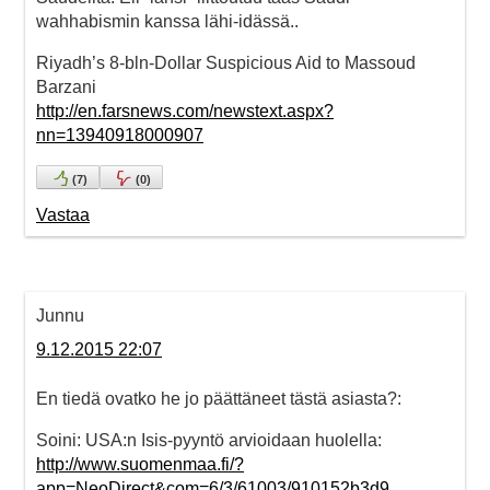
wahhabismin kanssa lähi-idässä..
Riyadh’s 8-bln-Dollar Suspicious Aid to Massoud
Barzani
http://en.farsnews.com/newstext.aspx?
nn=13940918000907
(
7
)
(
0
)
Vastaa
Junnu
9.12.2015 22:07
En tiedä ovatko he jo päättäneet tästä asiasta?:
Soini: USA:n Isis-pyyntö arvioidaan huolella:
http://www.suomenmaa.fi/?
app=NeoDirect&com=6/3/61003/910152b3d9