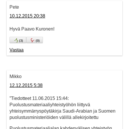
Pete
10.12.2015 20:38
Hyvä Paavo Kuronen!
(
3
)
(
0
)
Vastaa
Mikko
12.12.2015 5:38
”Tiedotteet 11.06.2015 15:44:
Puolustusmateriaaliyhteistyöhön liittyvä
yhteisymmärryspöytäkirja Saudi-Arabian ja Suomen
puolustusministeriöiden välillä allekirjoitettu
Puolustusmateriaalialan kahdenvälisen yhteistyön