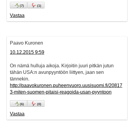
(
7
)
(
1
)
Vastaa
Paavo Kuronen
10.12.2015 9:59
On nämä hulluja aikoja. Kirjoitin juuri pitkän jutun
tähän USA:n avunpyyntöön liittyen, jaan sen
tännekin.
http://paavokuronen.puheenvuoro.uusisuomi.fi/20817
3-miten-suomen-pitaisi-reagoida-usan-pyyntoon
(
6
)
(
0
)
Vastaa