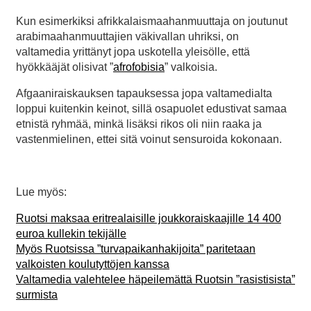
Kun esimerkiksi afrikkalaismaahanmuuttaja on joutunut
arabimaahanmuuttajien väkivallan uhriksi, on
valtamedia yrittänyt jopa uskotella yleisölle, että
hyökkääjät olisivat ”
afrofobisia
” valkoisia.
Afgaaniraiskauksen tapauksessa jopa valtamedialta
loppui kuitenkin keinot, sillä osapuolet edustivat samaa
etnistä ryhmää, minkä lisäksi rikos oli niin raaka ja
vastenmielinen, ettei sitä voinut sensuroida kokonaan.
Lue myös:
Ruotsi maksaa eritrealaisille joukkoraiskaajille 14 400
euroa kullekin tekijälle
Myös Ruotsissa ”turvapaikanhakijoita” paritetaan
valkoisten koulutyttöjen kanssa
Valtamedia valehtelee häpeilemättä Ruotsin ”rasistisista”
surmista