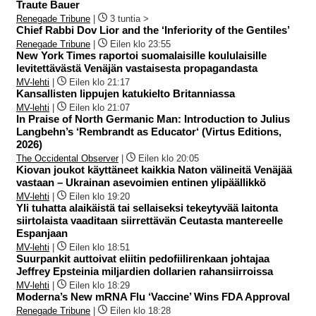
Traute Bauer
Renegade Tribune
|
3 tuntia >
Chief Rabbi Dov Lior and the ‘Inferiority of the Gentiles’
Renegade Tribune
|
Eilen klo 23:55
New York Times raportoi suomalaisille koululaisille
levitettävästä Venäjän vastaisesta propagandasta
MV-lehti
|
Eilen klo 21:17
Kansallisten lippujen katukielto Britanniassa
MV-lehti
|
Eilen klo 21:07
In Praise of North Germanic Man: Introduction to Julius
Langbehn’s ‘Rembrandt as Educator‘ (Virtus Editions,
2026)
The Occidental Observer
|
Eilen klo 20:05
Kiovan joukot käyttäneet kaikkia Naton välineitä Venäjää
vastaan – Ukrainan asevoimien entinen ylipäällikkö
MV-lehti
|
Eilen klo 19:20
Yli tuhatta alaikäistä tai sellaiseksi tekeytyvää laitonta
siirtolaista vaaditaan siirrettävän Ceutasta mantereelle
Espanjaan
MV-lehti
|
Eilen klo 18:51
Suurpankit auttoivat eliitin pedofiilirenkaan johtajaa
Jeffrey Epsteinia miljardien dollarien rahansiirroissa
MV-lehti
|
Eilen klo 18:29
Moderna’s New mRNA Flu ‘Vaccine’ Wins FDA Approval
Renegade Tribune
|
Eilen klo 18:28