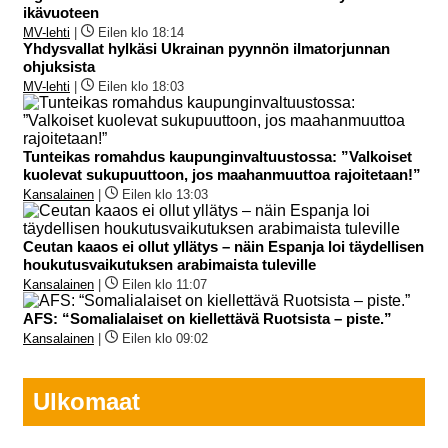
ikävuoteen
MV-lehti
|
Eilen klo 18:14
Yhdysvallat hylkäsi Ukrainan pyynnön ilmatorjunnan
ohjuksista
MV-lehti
|
Eilen klo 18:03
Tunteikas romahdus kaupunginvaltuustossa: ”Valkoiset
kuolevat sukupuuttoon, jos maahanmuuttoa rajoitetaan!”
Kansalainen
|
Eilen klo 13:03
Ceutan kaaos ei ollut yllätys – näin Espanja loi täydellisen
houkutusvaikutuksen arabimaista tuleville
Kansalainen
|
Eilen klo 11:07
AFS: “Somalialaiset on kiellettävä Ruotsista – piste.”
Kansalainen
|
Eilen klo 09:02
Ulkomaat