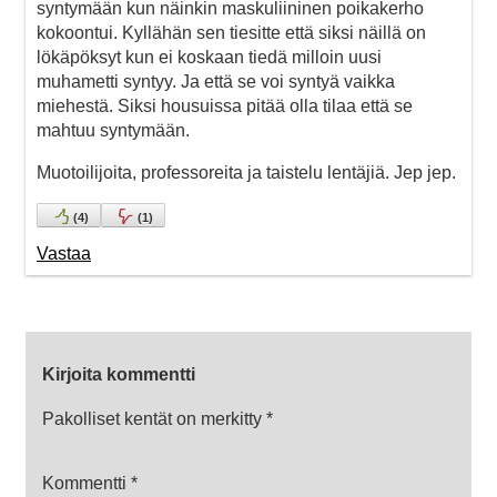
syntymään kun näinkin maskuliininen poikakerho
kokoontui. Kyllähän sen tiesitte että siksi näillä on
lökäpöksyt kun ei koskaan tiedä milloin uusi
muhametti syntyy. Ja että se voi syntyä vaikka
miehestä. Siksi housuissa pitää olla tilaa että se
mahtuu syntymään.
Muotoilijoita, professoreita ja taistelu lentäjiä. Jep jep.
(
4
)
(
1
)
Vastaa
Kirjoita kommentti
Pakolliset kentät on merkitty
*
Kommentti
*