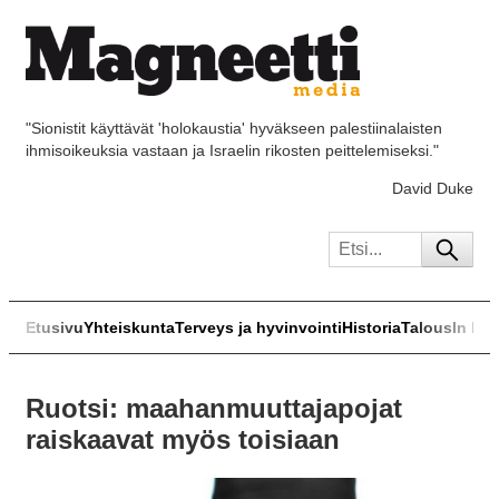
"Sionistit käyttävät 'holokaustia' hyväkseen palestiinalaisten
ihmisoikeuksia vastaan ja Israelin rikosten peittelemiseksi."
David Duke
Etusivu
Yhteiskunta
Terveys ja hyvinvointi
Historia
Talous
In Eng
Ruotsi: maahanmuuttajapojat
raiskaavat myös toisiaan