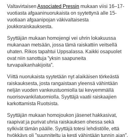
Valtavirtaisen
Associated Pressin
mukaan viisi 16–17-
vuotiasta afgaaninuorukaista on syytettynä alle 15-
vuotiaan afgaanipojan väkivaltaisesta
joukkoraiskauksesta.
Syyttäjän mukaan homojengi vei uhrin lokakuussa
mukanaan metsään, jossa tämä raiskattiin veitsellä
uhaten. Rikos tapahtui Uppsalassa. Kaikki osapuolet
ovat niin sanottuja ”yksin saapuneita
turvapaikanhakijoita”.
Viittä nuorukaista syytetään nyt alaikäisen törkeästä
raiskauksesta, josta rangaistaan yleensä vähintään
neljän vuoden vankeustuomiolla tai kevyemmällä
nuorisovankilatuomiolla. Syyttäjä vaatii raiskaajien
karkottamista Ruotsista.
Syyttäjän mukaan homojoukon jäsenet hakkasivat,
raapivat ja purivat uhria raiskauksen ohessa sekä
sylkivät tämän päälle. Syyttäjä totesi lehdistölle, että
hyökkäys oli ”suunniteltu ja kesti vähintään tunnin ajan”.