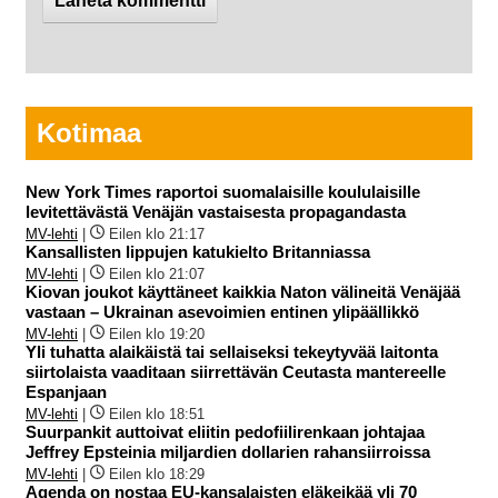
Kotimaa
New York Times raportoi suomalaisille koululaisille
levitettävästä Venäjän vastaisesta propagandasta
MV-lehti
|
Eilen klo 21:17
Kansallisten lippujen katukielto Britanniassa
MV-lehti
|
Eilen klo 21:07
Kiovan joukot käyttäneet kaikkia Naton välineitä Venäjää
vastaan – Ukrainan asevoimien entinen ylipäällikkö
MV-lehti
|
Eilen klo 19:20
Yli tuhatta alaikäistä tai sellaiseksi tekeytyvää laitonta
siirtolaista vaaditaan siirrettävän Ceutasta mantereelle
Espanjaan
MV-lehti
|
Eilen klo 18:51
Suurpankit auttoivat eliitin pedofiilirenkaan johtajaa
Jeffrey Epsteinia miljardien dollarien rahansiirroissa
MV-lehti
|
Eilen klo 18:29
Agenda on nostaa EU-kansalaisten eläkeikää yli 70