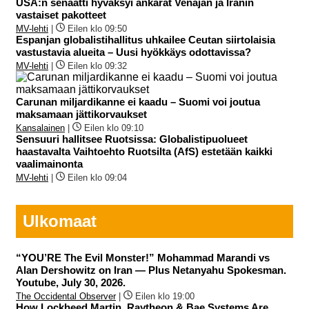
USA:n senaatti hyväksyi ankarat Venäjän ja Iranin
vastaiset pakotteet
MV-lehti
|
Eilen klo 09:50
Espanjan globalistihallitus uhkailee Ceutan siirtolaisia
vastustavia alueita – Uusi hyökkäys odottavissa?
MV-lehti
|
Eilen klo 09:32
Carunan miljardikanne ei kaadu – Suomi voi joutua
maksamaan jättikorvaukset
Kansalainen
|
Eilen klo 09:10
Sensuuri hallitsee Ruotsissa: Globalistipuolueet
haastavalta Vaihtoehto Ruotsilta (AfS) estetään kaikki
vaalimainonta
MV-lehti
|
Eilen klo 09:04
Ulkomaat
“YOU’RE The Evil Monster!” Mohammad Marandi vs
Alan Dershowitz on Iran — Plus Netanyahu Spokesman.
Youtube, July 30, 2026.
The Occidental Observer
|
Eilen klo 19:00
How Lockheed Martin, Raytheon & Bae Systems Are