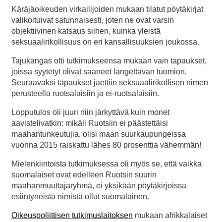
Käräjäoikeuden virkailijoiden mukaan tilatut pöytäkirjat
valikoituivat satunnaisesti, joten ne ovat varsin
objektiivinen katsaus siihen, kuinka yleistä
seksuaalirikollisuus on eri kansallisuuksien joukossa.
Tajukangas otti tutkimukseensa mukaan vain tapaukset,
joissa syytetyt olivat saaneet langettavan tuomion.
Seuraavaksi tapaukset jaettiin seksuaalirikollisen nimen
perusteella ruotsalaisiin ja ei-ruotsalaisiin.
Lopputulos oli juuri niin järkyttävä kuin monet
aavistelivatkin: mikäli Ruotsiin ei päästettäisi
maahantunkeutujia, olisi maan suurkaupungeissa
vuonna 2015 raiskattu lähes 80 prosenttia vähemmän!
Mielenkiintoista tutkimuksessa oli myös se, että vaikka
suomalaiset ovat edelleen Ruotsin suurin
maahanmuuttajaryhmä, ei yksikään pöytäkirjoissa
esiintyneistä nimistä ollut suomalainen.
Oikeuspoliittisen tutkimuslaitoksen
mukaan afrikkalaiset