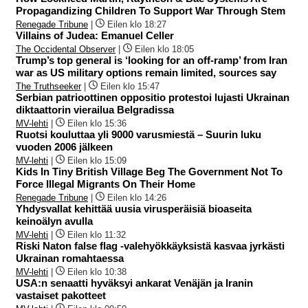
Propagandizing Children To Support War Through Stem
Renegade Tribune
|
Eilen klo 18:27
Villains of Judea: Emanuel Celler
The Occidental Observer
|
Eilen klo 18:05
Trump’s top general is ‘looking for an off-ramp’ from Iran
war as US military options remain limited, sources say
The Truthseeker
|
Eilen klo 15:47
Serbian patrioottinen oppositio protestoi lujasti Ukrainan
diktaattorin vierailua Belgradissa
MV-lehti
|
Eilen klo 15:36
Ruotsi kouluttaa yli 9000 varusmiestä – Suurin luku
vuoden 2006 jälkeen
MV-lehti
|
Eilen klo 15:09
Kids In Tiny British Village Beg The Government Not To
Force Illegal Migrants On Their Home
Renegade Tribune
|
Eilen klo 14:26
Yhdysvallat kehittää uusia virusperäisiä bioaseita
keinoälyn avulla
MV-lehti
|
Eilen klo 11:32
Riski Naton false flag -valehyökkäyksistä kasvaa jyrkästi
Ukrainan romahtaessa
MV-lehti
|
Eilen klo 10:38
USA:n senaatti hyväksyi ankarat Venäjän ja Iranin
vastaiset pakotteet