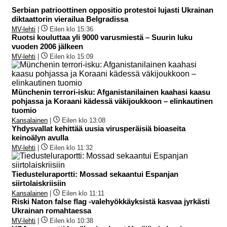
Serbian patrioottinen oppositio protestoi lujasti Ukrainan
diktaattorin vierailua Belgradissa
MV-lehti
|
Eilen klo 15:36
Ruotsi kouluttaa yli 9000 varusmiestä – Suurin luku
vuoden 2006 jälkeen
MV-lehti
|
Eilen klo 15:09
Münchenin terrori-isku: Afganistanilainen kaahasi kaasu
pohjassa ja Koraani kädessä väkijoukkoon – elinkautinen
tuomio
Kansalainen
|
Eilen klo 13:08
Yhdysvallat kehittää uusia virusperäisiä bioaseita
keinoälyn avulla
MV-lehti
|
Eilen klo 11:32
Tiedusteluraportti: Mossad sekaantui Espanjan
siirtolaiskriisiin
Kansalainen
|
Eilen klo 11:11
Riski Naton false flag -valehyökkäyksistä kasvaa jyrkästi
Ukrainan romahtaessa
MV-lehti
|
Eilen klo 10:38