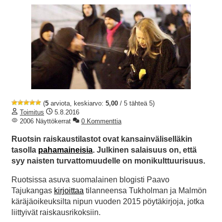
(
5
arviota, keskiarvo:
5,00
/ 5 tähteä 5)
Toimitus
5.8.2016
2006 Näyttökerrat
0 Kommenttia
Ruotsin raiskaustilastot ovat kansainväliselläkin
tasolla
pahamaineisia
. Julkinen salaisuus on, että
syy naisten turvattomuudelle on monikulttuurisuus.
Ruotsissa asuva suomalainen blogisti Paavo
Tajukangas
kirjoittaa
tilanneensa Tukholman ja Malmön
käräjäoikeuksilta nipun vuoden 2015 pöytäkirjoja, jotka
liittyivät raiskausrikoksiin.