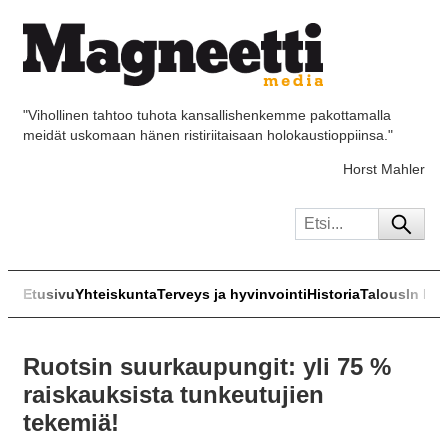
"Vihollinen tahtoo tuhota kansallishenkemme pakottamalla
meidät uskomaan hänen ristiriitaisaan holokaustioppiinsa."
Horst Mahler
Etusivu
Yhteiskunta
Terveys ja hyvinvointi
Historia
Talous
In Eng
Ruotsin suurkaupungit: yli 75 %
raiskauksista tunkeutujien
tekemiä!