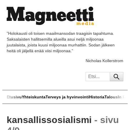
”Holokausti oli toisen maailmansodan traagisin tapahtuma.
Saksalaisten hallitsemilla alueilla asui neljä miljoonaa
juutalaista, joista kuusi miljoonaa murhattiin. Sodan jälkeen
heitä oli jäljellä enää viisi miljoonaa.”
Nicholas Kollerstrom
Etusivu
Yhteiskunta
Terveys ja hyvinvointi
Historia
Talous
In Eng
kansallissosialismi
- sivu