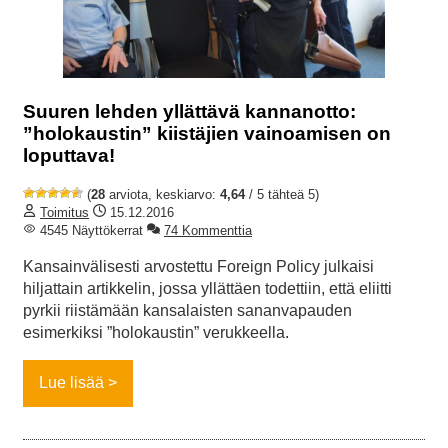
Suuren lehden yllättävä kannanotto:
”holokaustin” kiistäjien vainoamisen on
loputtava!
(
28
arviota, keskiarvo:
4,64
/ 5 tähteä 5)
Toimitus
15.12.2016
4545 Näyttökerrat
74 Kommenttia
Kansainvälisesti arvostettu Foreign Policy julkaisi
hiljattain artikkelin, jossa yllättäen todettiin, että eliitti
pyrkii riistämään kansalaisten sananvapauden
esimerkiksi ”holokaustin” verukkeella.
Lue lisää