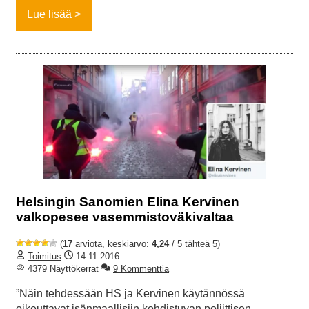
Lue lisää
Helsingin Sanomien Elina Kervinen
valkopesee vasemmistoväkivaltaa
(
17
arviota, keskiarvo:
4,24
/ 5 tähteä 5)
Toimitus
14.11.2016
4379 Näyttökerrat
9 Kommenttia
”Näin tehdessään HS ja Kervinen käytännössä
oikeuttavat isänmaallisiin kohdistuvan poliittisen