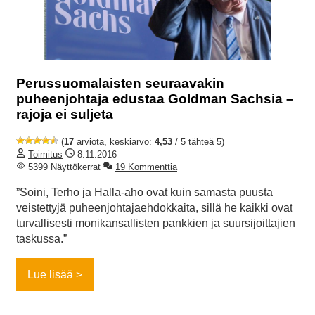
Perussuomalaisten seuraavakin
puheenjohtaja edustaa Goldman Sachsia –
rajoja ei suljeta
(
17
arviota, keskiarvo:
4,53
/ 5 tähteä 5)
Toimitus
8.11.2016
5399 Näyttökerrat
19 Kommenttia
”Soini, Terho ja Halla-aho ovat kuin samasta puusta
veistettyjä puheenjohtajaehdokkaita, sillä he kaikki ovat
turvallisesti monikansallisten pankkien ja suursijoittajien
taskussa.”
Lue lisää