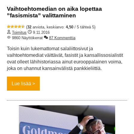
Vaihtoehtomedian on aika lopettaa
”fasismista” valittaminen
(
32
arviota, keskiarvo:
4,50
/ 5 tähteä 5)
Toimitus
9.11.2016
9860 Näyttökerrat
87 Kommenttia
Toisin kuin lukemattomat salaliittosivut ja
vaihtoehtomediat väittävät, fasistit ja kansallissosialistit
ovat olleet lähihistoriassa ainut eurooppalainen voima,
joka on uhannut kansainvälistä pankkieliittiä.
Lue lisää