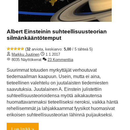
Albert Einsteinin suhteellisuusteorian
silmänkääntötemput
(
32
arviota, keskiarvo:
5,00
/ 5 tähteä 5)
Markku Juutinen
1.1.2017
8035 Näyttökerrat
23 Kommenttia
Suurimmat totuuden myrkyttäjät verhoutuvat
tiedemaailman kaapuun. Usein, mutta ei aina,
tieteellinen valehtelu on juutalaisten tiedemiesten
saavutuksia. Juutalainen A. Einstein julistettiin
suhteellisuusteorioidensa myötä aikakautensa
huomattavammaksi tieteelliseksi neroksi, vaikka häntä
rehellisemmät ja lahjakkaammat fyysikot huomasivat
erikoisen suhteellisuusteorian lähinnä puijaukseksi.
Lue lisää