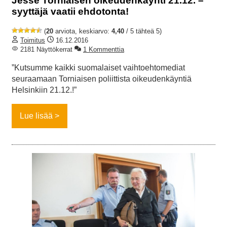
Jesse Torniaisen oikeudenkäynti 21.12. –
syyttäjä vaatii ehdotonta!
(
20
arviota, keskiarvo:
4,40
/ 5 tähteä 5)
Toimitus
16.12.2016
2181 Näyttökerrat
1 Kommenttia
”Kutsumme kaikki suomalaiset vaihtoehtomediat
seuraamaan Torniaisen poliittista oikeudenkäyntiä
Helsinkiin 21.12.!”
Lue lisää