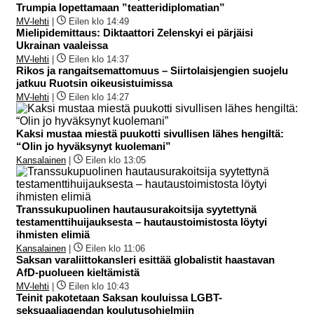
Trumpia lopettamaan ”teatteridiplomatian”
MV-lehti
|
Eilen klo 14:49
Mielipidemittaus: Diktaattori Zelenskyi ei pärjäisi
Ukrainan vaaleissa
MV-lehti
|
Eilen klo 14:37
Rikos ja rangaitsemattomuus – Siirtolaisjengien suojelu
jatkuu Ruotsin oikeusistuimissa
MV-lehti
|
Eilen klo 14:27
Kaksi mustaa miestä puukotti sivullisen lähes hengiltä:
“Olin jo hyväksynyt kuolemani”
Kansalainen
|
Eilen klo 13:05
Transsukupuolinen hautausurakoitsija syytettynä
testamenttihuijauksesta – hautaustoimistosta löytyi
ihmisten elimiä
Kansalainen
|
Eilen klo 11:06
Saksan varaliittokansleri esittää globalistit haastavan
AfD-puolueen kieltämistä
MV-lehti
|
Eilen klo 10:43
Teinit pakotetaan Saksan kouluissa LGBT-
seksuaaliagendan koulutusohjelmiin