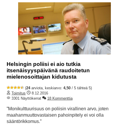
Helsingin poliisi ei aio tutkia
itsenäisyyspäivänä raudoitetun
mielenosoittajan kidutusta
(
24
arviota, keskiarvo:
4,50
/ 5 tähteä 5)
Toimitus
8.12.2016
3301 Näyttökerrat
18 Kommenttia
”Monikulttuurisuus on poliisin virallinen arvo, joten
maahanmuuttovastaisen pahoinpitely ei voi olla
sääntörikkomus.”