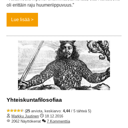
oli erittäin raju huumeriippuvuus.”
Lue lisää
Yhteiskuntafilosofiaa
(
25
arviota, keskiarvo:
4,44
/ 5 tähteä 5)
Markku Juutinen
18.12.2016
2062 Näyttökerrat
7 Kommenttia