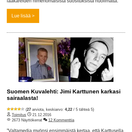
lääkäreiden nimenomaisista suosituksista huolimatta.”
Lue lisää
Suomen Kuvalehti: Jimi Karttunen karkasi
sairaalasta!
(
27
arviota, keskiarvo:
4,22
/ 5 tähteä 5)
Toimitus
21.12.2016
2673 Näyttökerrat
12 Kommenttia
”Valtamedia myönsi ensimmäistä kertaa, että Karttusella