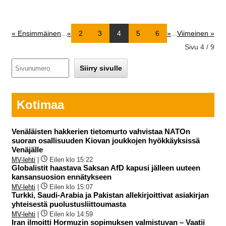
« Ensimmäinen
...
«
2
3
4
5
6
»
...
Viimeinen »
Sivu 4 / 9
Kotimaa
Venäläisten hakkerien tietomurto vahvistaa NATOn
suoran osallisuuden Kiovan joukkojen hyökkäyksissä
Venäjälle
MV-lehti
|
Eilen klo 15:22
Globalistit haastava Saksan AfD kapusi jälleen uuteen
kansansuosion ennätykseen
MV-lehti
|
Eilen klo 15:07
Turkki, Saudi-Arabia ja Pakistan allekirjoittivat asiakirjan
yhteisestä puolustusliittoumasta
MV-lehti
|
Eilen klo 14:59
Iran ilmoitti Hormuzin sopimuksen valmistuvan – Vaatii