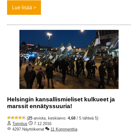
Lue lisää
Helsingin kansallismieliset kulkueet ja
marssit ennätyssuuria!
(
25
arviota, keskiarvo:
4,68
/ 5 tähteä 5)
Toimitus
7.12.2016
4297 Näyttökerrat
11 Kommenttia