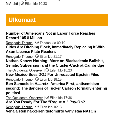
MV-lehti
|
Eilen klo 10:33
Ulkomaat
Number of Americans Not in Labor Force Reaches
Record 105.8 Million
Renegade Tribune
|
Tänään klo 00:19
Cities Are Ditching Flock, Immediately Replacing It With
Axon License Plate Readers
Renegade Tribune
|
Eilen klo 21:17
Nathan Knows Nothing: More on Blackademic Bullshit,
Semitic Subversion and the Cluster-Cuck at Cambridge
The Occidental Observer
|
Eilen klo 18:23
New Mexico Sues DOJ For Unredacted Epstein Files
Renegade Tribune
|
Eilen klo 18:15
Ben Samuels in Haaretz: America First, antisemitism
second: The dangers of Tucker Carlson formally entering
politicsI
The Occidental Observer
|
Eilen klo 17:36
Are You Ready For The “Rogue AI” Psy-Op?
Renegade Tribune
|
Eilen klo 16:13
Venäläisten hakkerien tietomurto vahvistaa NATOn