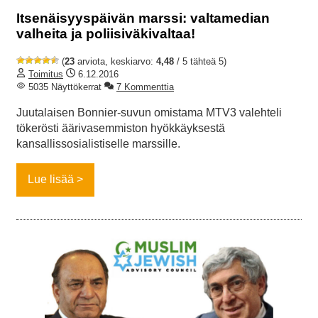
Itsenäisyyspäivän marssi: valtamedian
valheita ja poliisiväkivaltaa!
(
23
arviota, keskiarvo:
4,48
/ 5 tähteä 5)
Toimitus
6.12.2016
5035 Näyttökerrat
7 Kommenttia
Juutalaisen Bonnier-suvun omistama MTV3 valehteli
tökerösti äärivasemmiston hyökkäyksestä
kansallissosialistiselle marssille.
Lue lisää