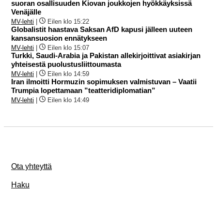
suoran osallisuuden Kiovan joukkojen hyökkäyksissä
Venäjälle
MV-lehti
|
Eilen klo 15:22
Globalistit haastava Saksan AfD kapusi jälleen uuteen
kansansuosion ennätykseen
MV-lehti
|
Eilen klo 15:07
Turkki, Saudi-Arabia ja Pakistan allekirjoittivat asiakirjan
yhteisestä puolustusliittoumasta
MV-lehti
|
Eilen klo 14:59
Iran ilmoitti Hormuzin sopimuksen valmistuvan – Vaatii
Trumpia lopettamaan ”teatteridiplomatian”
MV-lehti
|
Eilen klo 14:49
Ota yhteyttä
Haku