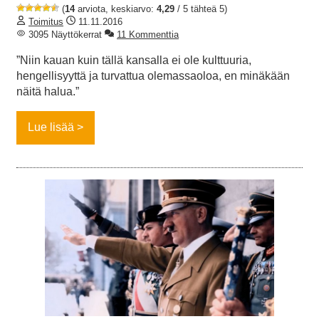
(
14
arviota, keskiarvo:
4,29
/ 5 tähteä 5)
Toimitus
11.11.2016
3095 Näyttökerrat
11 Kommenttia
”Niin kauan kuin tällä kansalla ei ole kulttuuria,
hengellisyyttä ja turvattua olemassaoloa, en minäkään
näitä halua.”
Lue lisää