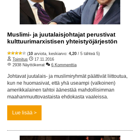
Muslimi- ja juutalaisjohtajat perustivat
kulttuurimarxistisen yhteistyöjärjestön
(
10
arviota, keskiarvo:
4,20
/ 5 tähteä 5)
Toimitus
17.11.2016
2938 Näyttökerrat
6 Kommenttia
Johtavat juutalais- ja muslimiryhmät päättivät liittoutua,
kun ne huomasivat, että yhä useampi (valkoinen)
amerikkalainen tahtoi äänestää mahdollisimman
maahanmuuttovastaista ehdokasta vaaleissa.
Lue lisää