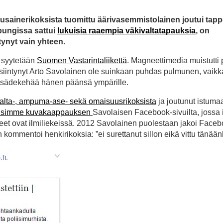
sainerikoksista tuomittu äärivasemmistolainen joutui tap
pungissa sattui
lukuisia raaempia väkivaltatapauksia
, on
tynyt vain yhteen.
a syytetään
Suomen Vastarintaliikettä
. Magneettimedia muistutti 
 esiintynyt Arto Savolainen ole suinkaan puhdas pulmunen, vaikk
la sädekehää hänen päänsä ympärille.
alta-, ampuma-ase- sekä omaisuusrikoksista
ja joutunut istuma
kaisimme kuvakaappauksen
Savolaisen Facebook-sivuilta, jossa 
tteet ovat ilmiliekeissä. 2012 Savolainen puolestaan jakoi Face
n kommentoi henkirikoksia: ”ei surettanut sillon eikä vittu tänää