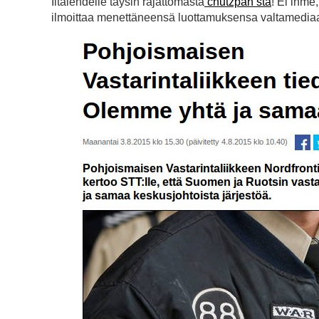
Iltalehdelle täysin rajattomasta
chutzpah’sta
! Ei ihme
ilmoittaa menettäneensä luottamuksensa valtamedia