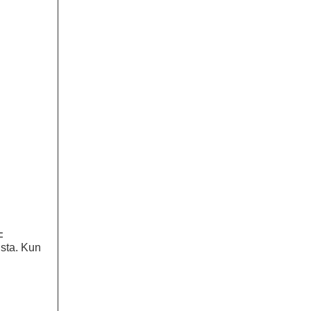
–
ista. Kun