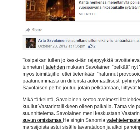
Tosipaikan tullen jo keski-iän rajapyykkiä tavoittelev
tunnetun
Iltalehden
mukaan Savolainen ”pelkää” nyt ”p
myös toimittajille, ettei tietenkään ”halunnut provos
paatuneimmastakin diileristä automaattisesti pyhimyks
Savolaisen perhe joutuu jotain pelkäämään, liittyvät t
Mikä tärkeintä, Savolainen kertoo avoimesti Iltalehd
kuullut Vastarintaliikkeen olleen paikalla. Tämä vie poh
suunnittelema. Savolainen meni keskustaan Vastarinta
suvun omistamaa
Helsingin Sanomia
valehtelemast
marssijoista astui sisälle tavarataloon ja alkoi pahoinp