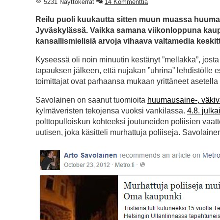
5231 Näyttökerrat
14 Kommenttia
Reilu puoli kuukautta sitten muun muassa huumau
Jyväskylässä. Vaikka samana viikonloppuna kau
kansallismielisiä arvoja vihaava valtamedia keskit
Kyseessä oli noin minuutin kestänyt ”mellakka”, jost
tapauksen jälkeen, että nujakan ”uhrina” lehdistölle
toimittajat ovat parhaansa mukaan yrittäneet asetel
Savolainen on saanut tuomioita
huumausaine-, väkiv
kylmäveristen tekojensa vuoksi vankilassa.
4.8. jul
polttopulloiskun kohteeksi joutuneiden poliisien vaa
uutisen, joka käsitteli murhattuja poliiseja. Savolaine