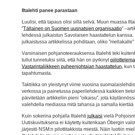
Iltalehti panee parastaan
Luulisi, että tapaus olisi sillä selvä. Muun muassa Il
”
Tällainen on Suomen uusnatsien organisaatio
” –art
lehdessä julkaistun Savolaisen haastattelun kanssa.
julkaistussa artikkelissa pohditaan, oliko ”mellakall
Varsinaisen pohjanoteerauksensa Iltalehti teki kuiten
tullut tunnetuksi siitä, että hän on pyrkinyt
piilottelem
Vastarintaliikkeen puheenjohtajan haastattelun
, kun 
tapahtumasta.
Taktiikka on yleistynyt viime vuosina suomalaislehdis
verkossa ja painetussa paperilehdessä kaikkien tieto
päivitetään artikkeliin pieni ”oikaisu”, jota käytännöss
valehdella mediassa mitä tahansa ja samalla kiertää
Kuin sokerina pohjalla Iltalehti
julkaisi
vielä Pohjoism
Uutiskuvituksena ei käytetty kuitenkaan Öbergin val
järjestö NSM:n pilottitakkista miestä. Näin luotiin mie