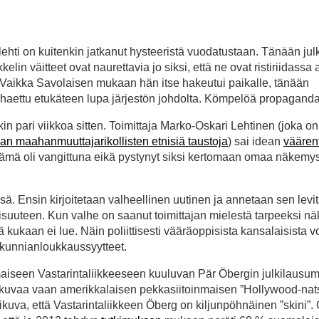
talehti on kuitenkin jatkanut hysteeristä vuodatustaan. Tänään jul
ikkelin väitteet ovat naurettavia jo siksi, että ne ovat ristiriidass
 Vaikka Savolaisen mukaan hän itse hakeutui paikalle, tänään
e” haettu etukäteen lupa järjestön johdolta. Kömpelöä propagand
kin pari viikkoa sitten. Toimittaja Marko-Oskari Lehtinen (joka 
aan maahanmuuttajarikollisten etnisiä taustoja
) sai idean
väären
tämä oli vangittuna eikä pystynyt siksi kertomaan omaa näkemy
sä. Ensin kirjoitetaan valheellinen uutinen ja annetaan sen levi
isuuteen. Kun valhe on saanut toimittajan mielestä tarpeeksi nä
ä kukaan ei lue. Näin poliittisesti vääräoppisista kansalaisista v
 kunnianloukkaussyytteet.
aiseen Vastarintaliikkeeseen kuuluvan Pär Öbergin julkilausu
okuvaa vaan amerikkalaisen pekkasiitoinmaisen ”Hollywood-nats
likuva, että Vastarintaliikkeen Öberg on kiljunpöhnäinen ”skini”. 