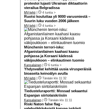
protestoi lujasti Ukrainan diktaattorin
vierailua Belgradissa
MV-lehti
|
4 tuntia >
Ruotsi kouluttaa yli 9000 varusmiestä –
Suurin luku vuoden 2006 jälkeen
MV-lehti
|
4 tuntia >
Münchenin terrori-isku:
Afganistanilainen kaahasi kaasu
pohjassa ja Koraani kädessä
väkijoukkoon – elinkautinen tuomio
Kansalainen
|
6 tuntia >
Yhdysvallat kehittää uusia virusperäisiä
bioaseita keinoälyn avulla
MV-lehti
|
Tänään klo 11:32
Tiedusteluraportti: Mossad sekaantui
Espanjan siirtolaiskriisiin
Kansalainen
|
Tänään klo 11:11
Riski Naton false flag -
valehyökkäyksistä kasvaa jyrkästi