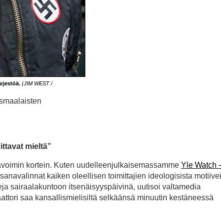
ismaalaisten
ttavat mieltä”
in avoimin kortein. Kuten uudelleenjulkaisemassamme
Yle Watch 
t sanavalinnat kaiken oleellisen toimittajien ideologisista motiive
seja sairaalakuntoon itsenäisyyspäivinä, uutisoi valtamedia
attori saa kansallismielisiltä selkäänsä minuutin kestäneessä