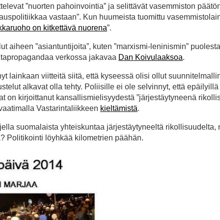
ttelevat ”nuorten pahoinvointia” ja selittävät vasemmiston päätö
kkauspolitiikkaa vastaan”. Kun huumeista tuomittu vasemmistola
kkaruoho on kitkettävä nuorena
”.
t aiheen ”asiantuntijoita”, kuten ”marxismi-leninismin” puolest
ltapropagandaa verkossa jakavaa
Dan Koivulaaksoa
.
t lainkaan viitteitä siitä, että kyseessä olisi ollut suunnitelmalli
telut alkavat olla tehty. Poliisille ei ole selvinnyt, että epäilyillä 
 on kirjoittanut kansallismielisyydestä ”järjestäytyneenä rikolli
 vaatimalla Vastarintaliikkeen
kieltämistä
.
lla suomalaista yhteiskuntaa järjestäytyneeltä rikollisuudelta, 
 Politikointi löyhkää kilometrien päähän.