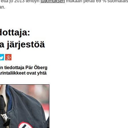
, että jo 2013 tehdyn
tutkimuksen
mukaan peräti 69 % suomalais
an.