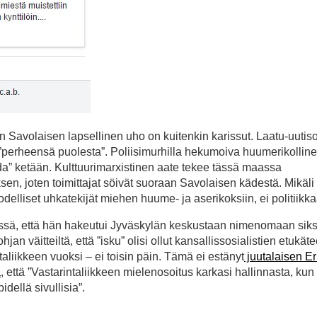
an Savolaisen lapsellinen uho on kuitenkin karissut. Laatu-uutis
erheensä puolesta”. Poliisimurhilla hekumoiva huumerikollinen
oida” ketään. Kulttuurimarxistinen aate tekee tässä maassa
en, joten toimittajat söivät suoraan Savolaisen kädestä. Mikäli
odelliset uhkatekijät miehen huume- ja aserikoksiin, ei politiikk
essä, että hän hakeutui Jyväskylän keskustaan nimenomaan siksi,
jan väitteiltä, että ”isku” olisi ollut kansallissosialistien etukät
liikkeen vuoksi – ei toisin päin. Tämä ei estänyt
juutalaisen E
a
, että ”Vastarintaliikkeen mielenosoitus karkasi hallinnasta, kun
idellä sivullisia”.