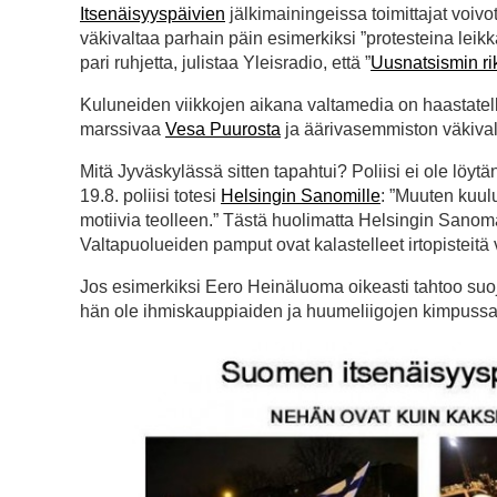
Itsenäisyyspäivien
jälkimainingeissa toimittajat voivo
väkivaltaa parhain päin esimerkiksi ”protesteina lei
pari ruhjetta, julistaa Yleisradio, että ”
Uusnatsismin ri
Kuluneiden viikkojen aikana valtamedia on haastatellu
marssivaa
Vesa Puurosta
ja äärivasemmiston väkiva
Mitä Jyväskylässä sitten tapahtui? Poliisi ei ole löytäny
19.8. poliisi totesi
Helsingin Sanomille
: ”Muuten kuulus
motiivia teolleen.” Tästä huolimatta Helsingin Sanomat
Valtapuolueiden pamput ovat kalastelleet irtopisteitä
Jos esimerkiksi Eero Heinäluoma oikeasti tahtoo suoje
hän ole ihmiskauppiaiden ja huumeliigojen kimpussa?