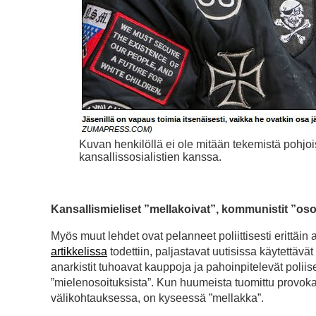
Kuvan henkilöllä ei ole mitään tekemistä pohjo
kansallissosialistien kanssa.
Kansallismieliset ”mellakoivat”, kommunistit ”osoi
Myös muut lehdet ovat pelanneet poliittisesti erittä
artikkelissa
todettiin, paljastavat uutisissa käytettävä
anarkistit tuhoavat kauppoja ja pahoinpitelevät polii
”mielenosoituksista”. Kun huumeista tuomittu provoka
välikohtauksessa, on kyseessä ”mellakka”.