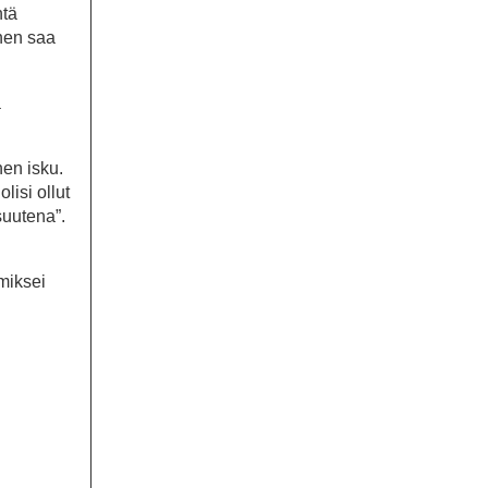
ntä
inen saa
a
nen isku.
olisi ollut
suutena”.
miksei