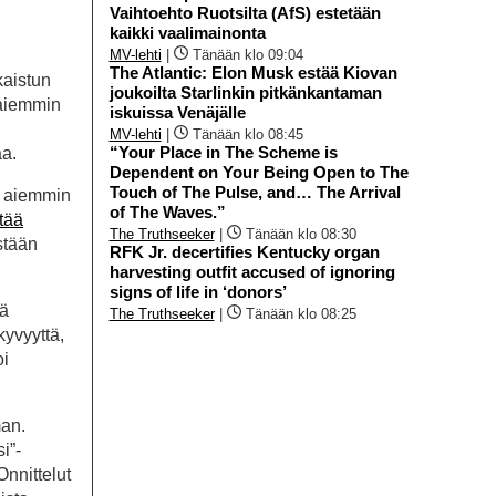
Vaihtoehto Ruotsilta (AfS) estetään
kaikki vaalimainonta
MV-lehti
|
Tänään klo 09:04
The Atlantic: Elon Musk estää Kiovan
kaistun
joukoilta Starlinkin pitkänkantaman
a aiemmin
iskuissa Venäjälle
MV-lehti
|
Tänään klo 08:45
“Your Place in The Scheme is
aa.
Dependent on Your Being Open to The
Touch of The Pulse, and… The Arrival
on aiemmin
of The Waves.”
tää
The Truthseeker
|
Tänään klo 08:30
stään
RFK Jr. decertifies Kentucky organ
harvesting outfit accused of ignoring
signs of life in ‘donors’
tä
The Truthseeker
|
Tänään klo 08:25
kyvyyttä,
oi
man.
i”-
Onnittelut