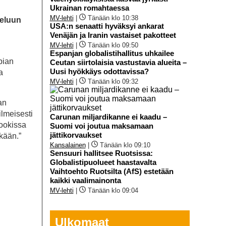
Ukrainan romahtaessa
MV-lehti
|
Tänään klo 10:38
peluun
USA:n senaatti hyväksyi ankarat
Venäjän ja Iranin vastaiset pakotteet
MV-lehti
|
Tänään klo 09:50
Espanjan globalistihallitus uhkailee
pian
Ceutan siirtolaisia vastustavia alueita –
Uusi hyökkäys odottavissa?
a
MV-lehti
|
Tänään klo 09:32
an
ilmeisesti
Carunan miljardikanne ei kaadu –
bookissa
Suomi voi joutua maksamaan
jättikorvaukset
nkään.”
Kansalainen
|
Tänään klo 09:10
Sensuuri hallitsee Ruotsissa:
Globalistipuolueet haastavalta
Vaihtoehto Ruotsilta (AfS) estetään
kaikki vaalimainonta
MV-lehti
|
Tänään klo 09:04
Ulkomaat