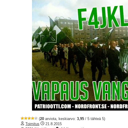
(
20
arviota, keskiarvo:
3,95
/ 5 tähteä 5)
Toimitus
21.8.2015