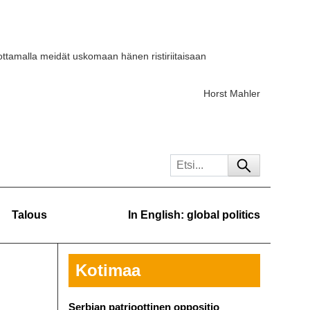
ttamalla meidät uskomaan hänen ristiriitaisaan
Horst Mahler
Talous
In English: global politics
Kotimaa
Serbian patrioottinen oppositio