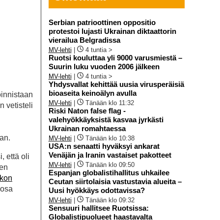
Serbian patrioottinen oppositio
protestoi lujasti Ukrainan diktaattorin
vierailua Belgradissa
MV-lehti
|
4 tuntia >
Ruotsi kouluttaa yli 9000 varusmiestä –
Suurin luku vuoden 2006 jälkeen
MV-lehti
|
4 tuntia >
Yhdysvallat kehittää uusia virusperäisiä
bioaseita keinoälyn avulla
oinnistaan
MV-lehti
|
Tänään klo 11:32
 vetisteli
Riski Naton false flag -
valehyökkäyksistä kasvaa jyrkästi
Ukrainan romahtaessa
aan.
MV-lehti
|
Tänään klo 10:38
USA:n senaatti hyväksyi ankarat
Venäjän ja Iranin vastaiset pakotteet
 että oli
MV-lehti
|
Tänään klo 09:50
een
Espanjan globalistihallitus uhkailee
rkon
Ceutan siirtolaisia vastustavia alueita –
 osa
Uusi hyökkäys odottavissa?
MV-lehti
|
Tänään klo 09:32
Sensuuri hallitsee Ruotsissa:
Globalistipuolueet haastavalta