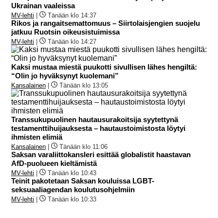
Ukrainan vaaleissa
MV-lehti
|
Tänään klo 14:37
Rikos ja rangaitsemattomuus – Siirtolaisjengien suojelu
jatkuu Ruotsin oikeusistuimissa
MV-lehti
|
Tänään klo 14:27
Kaksi mustaa miestä puukotti sivullisen lähes hengiltä:
“Olin jo hyväksynyt kuolemani”
Kansalainen
|
Tänään klo 13:05
Transsukupuolinen hautausurakoitsija syytettynä
testamenttihuijauksesta – hautaustoimistosta löytyi
ihmisten elimiä
Kansalainen
|
Tänään klo 11:06
Saksan varaliittokansleri esittää globalistit haastavan
AfD-puolueen kieltämistä
MV-lehti
|
Tänään klo 10:43
Teinit pakotetaan Saksan kouluissa LGBT-
seksuaaliagendan koulutusohjelmiin
MV-lehti
|
Tänään klo 10:33