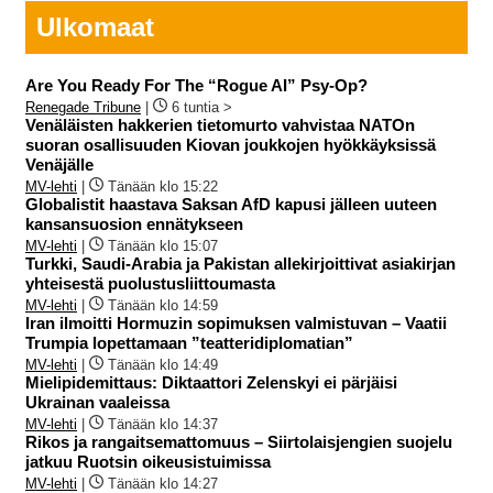
Ulkomaat
Are You Ready For The “Rogue AI” Psy-Op?
Renegade Tribune
|
6 tuntia >
Venäläisten hakkerien tietomurto vahvistaa NATOn
suoran osallisuuden Kiovan joukkojen hyökkäyksissä
Venäjälle
MV-lehti
|
Tänään klo 15:22
Globalistit haastava Saksan AfD kapusi jälleen uuteen
kansansuosion ennätykseen
MV-lehti
|
Tänään klo 15:07
Turkki, Saudi-Arabia ja Pakistan allekirjoittivat asiakirjan
yhteisestä puolustusliittoumasta
MV-lehti
|
Tänään klo 14:59
Iran ilmoitti Hormuzin sopimuksen valmistuvan – Vaatii
Trumpia lopettamaan ”teatteridiplomatian”
MV-lehti
|
Tänään klo 14:49
Mielipidemittaus: Diktaattori Zelenskyi ei pärjäisi
Ukrainan vaaleissa
MV-lehti
|
Tänään klo 14:37
Rikos ja rangaitsemattomuus – Siirtolaisjengien suojelu
jatkuu Ruotsin oikeusistuimissa
MV-lehti
|
Tänään klo 14:27