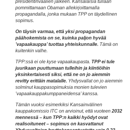
presidentinvaalien jälkeen. Kansalaisia tullaan
pommittamaan Obaman allekirjoittamalla
propagandalla, jonka mukaan TPP on täydellinen
sopimus.
On täysin varmaa, että yksi propagandan
päähokemista on se, kuinka paljon hyvää
’vapaakauppa’ tuottaa yhteiskunnalle.
Tämä on
kuitenkin valhe.
TPP:ssä ei ole kyse vapaakaupasta.
TPP ei tule
juurikaan puuttumaan tulleihin ja kiintiöihin
yksinkertaisesti siksi, että ne on jo aiemmin
revitty erittäin matalalle.
Yhdysvallat on jo aiemmin
solminut kauppasopimuksia monien tulevien
’vapaakauppakumppaneidensa’ kanssa.
Tämän vuoksi esimerkiksi Kansainvälinen
kauppakomissio ITC on arvioinut, että vuoteen
2032
mennessä – kun TPP:n kaikki hyödyt ovat
realisoituneet – sopimus on kasvattanut