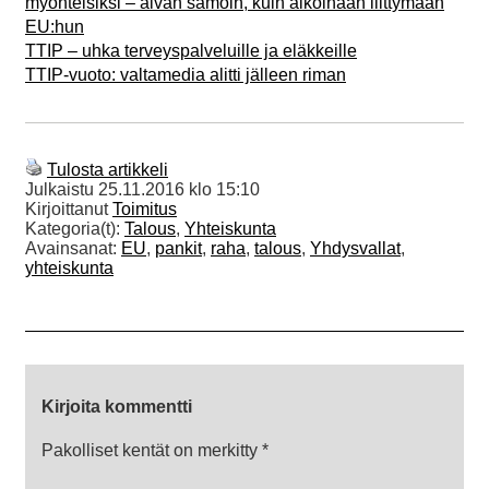
myönteisiksi – aivan samoin, kuin aikoinaan liittymään
EU:hun
TTIP – uhka terveyspalveluille ja eläkkeille
TTIP-vuoto: valtamedia alitti jälleen riman
Tulosta artikkeli
Julkaistu
25.11.2016 klo 15:10
Kirjoittanut
Toimitus
Kategoria(t):
Talous
,
Yhteiskunta
Avainsanat:
EU
,
pankit
,
raha
,
talous
,
Yhdysvallat
,
yhteiskunta
Kirjoita kommentti
Pakolliset kentät on merkitty
*