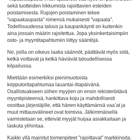
sekä tuotteiden liikkumista rajoittavien esteiden
poistamisesta. Rajojen poistaminen tekee
”vapaakaupasta” nimensä mukaisesti ”vapaata”.
Todellisuudessa talous ja kaupankäynti on kuitenkin
aina jossain määrin rajoitettua. Jopa yksinkertaisimpiin
osto- ja myyntitapahtumiin liittyy sääntöjä.
Ne, joilla on oikeus laatia säännöt, päättävät myös siitä,
ketkä voittavat ja ketkä häviävät taloudellisessa
kilpailussa.
Mietitään esimerkiksi pienimuotoista
kirpputoritapahtumaa lauantai-iltapäivänä.
Osallistuakseen siihen myyjien on ensin rekisteröitävä
myyntipisteensä, hankittava koju ja mahdollisesti
osoittaa järjestäjille, että hänen käyttämänsä vaa’at ja
muut mittausvälineet ovat toimivia. Jälkimmäisellä
varmistetaan se, etteivät myyjät huijaa asiakkaitaan ja
laskuta ylihintaa.
Kaikki yllä mainitut toimenpiteet ”rajoittavat” markkinoita.