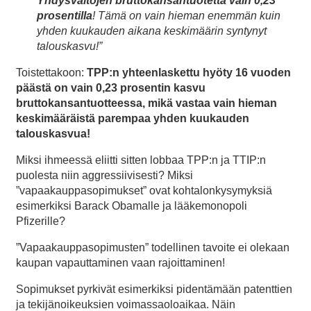
Yhdysvaltojen bruttokansantuotetta vain 0,23
prosentilla
! Tämä on vain hieman enemmän kuin
yhden kuukauden aikana keskimäärin syntynyt
talouskasvu!”
Toistettakoon:
TPP:n yhteenlaskettu hyöty 16 vuoden
päästä on vain 0,23 prosentin kasvu
bruttokansantuotteessa, mikä vastaa vain hieman
keskimääräistä parempaa yhden kuukauden
talouskasvua!
Miksi ihmeessä eliitti sitten lobbaa TPP:n ja TTIP:n
puolesta niin aggressiivisesti? Miksi
”vapaakauppasopimukset” ovat kohtalonkysymyksiä
esimerkiksi Barack Obamalle ja lääkemonopoli
Pfizerille?
”Vapaakauppasopimusten” todellinen tavoite ei olekaan
kaupan vapauttaminen vaan rajoittaminen!
Sopimukset pyrkivät esimerkiksi pidentämään patenttien
ja tekijänoikeuksien voimassaoloaikaa. Näin