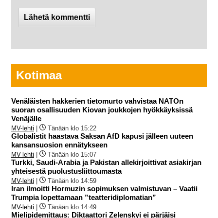
Kotimaa
Venäläisten hakkerien tietomurto vahvistaa NATOn
suoran osallisuuden Kiovan joukkojen hyökkäyksissä
Venäjälle
MV-lehti
|
Tänään klo 15:22
Globalistit haastava Saksan AfD kapusi jälleen uuteen
kansansuosion ennätykseen
MV-lehti
|
Tänään klo 15:07
Turkki, Saudi-Arabia ja Pakistan allekirjoittivat asiakirjan
yhteisestä puolustusliittoumasta
MV-lehti
|
Tänään klo 14:59
Iran ilmoitti Hormuzin sopimuksen valmistuvan – Vaatii
Trumpia lopettamaan ”teatteridiplomatian”
MV-lehti
|
Tänään klo 14:49
Mielipidemittaus: Diktaattori Zelenskyi ei pärjäisi