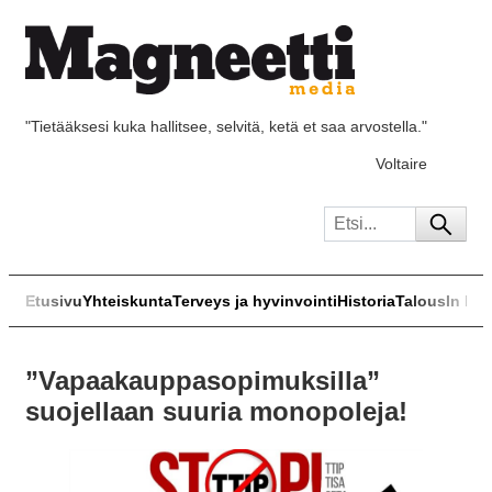
"Tietääksesi kuka hallitsee, selvitä, ketä et saa arvostella."
Voltaire
Etusivu
Yhteiskunta
Terveys ja hyvinvointi
Historia
Talous
In Eng
”Vapaakauppasopimuksilla”
suojellaan suuria monopoleja!