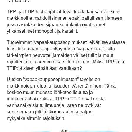
”vapautta”.
TPP- ja TTIP-lobbaajat tahtovat luoda kansainvälisille
markkinoille mahdollisimman epäkilpailullisen tilanteen,
jossa asiakkaiden sijaan kuninkaita ovat suuret
ylikansalliset monopolit ja kartellit.
Tuoreimmat ”vapaakauppasopimukset” eivät itse asiassa
tulisi tekemään kaupankäynnistä ”vapaampaa”, sillä
tärkeimpien neuvottelijamaiden väliset tullit ja muut
rajoitteet on jo aiemmin karsittu minimiin. Miksi TPP:tä ja
TTIP:tä sitten ylipäätään vaaditaan?
Uusien ”vapaakauppasopimusten” tavoite on
markkinoiden kilpailullisuuden vähentäminen. Tämä
koskee muun muassa lääketeollisuutta ja
immateriaalioikeuksia. TPP ja TTIP eivät nosta
vanhanaikaisia tullimuureja, vaan ne pyrkivät
suojelemaan jättiläiskorporaatioita paljon
nykyaikaisimmin rajoituksin.