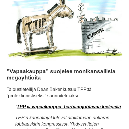
”Vapaakauppa” suojelee monikansallisia
megayhtiöitä
Taloustieteilijä Dean Baker kutsuu TPP:tä
”protektionistiseksi” suunnitelmaksi:
”
TPP ja vapaakauppa: harhaanjohtavaa kielipeliä
TPP:n kannattajat tulevat aloittamaan ankaran
lobbauskirin kongressissa Yhdysvaltojen