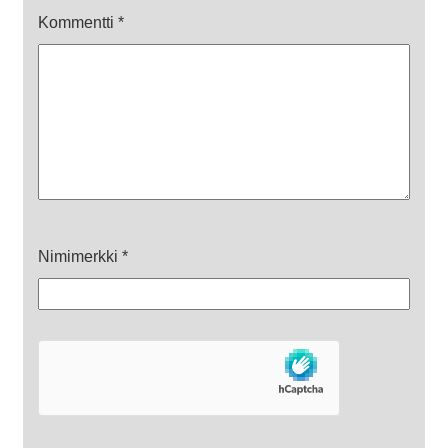
Kommentti
*
Nimimerkki
*