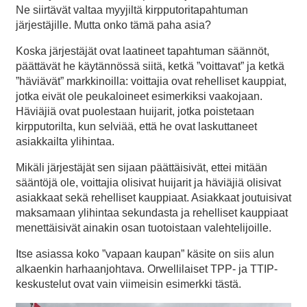
Ne siirtävät valtaa myyjiltä kirpputoritapahtuman
järjestäjille. Mutta onko tämä paha asia?
Koska järjestäjät ovat laatineet tapahtuman säännöt,
päättävät he käytännössä siitä, ketkä ”voittavat” ja ketkä
”häviävät” markkinoilla: voittajia ovat rehelliset kauppiat,
jotka eivät ole peukaloineet esimerkiksi vaakojaan.
Häviäjiä ovat puolestaan huijarit, jotka poistetaan
kirpputorilta, kun selviää, että he ovat laskuttaneet
asiakkailta ylihintaa.
Mikäli järjestäjät sen sijaan päättäisivät, ettei mitään
sääntöjä ole, voittajia olisivat huijarit ja häviäjiä olisivat
asiakkaat sekä rehelliset kauppiaat. Asiakkaat joutuisivat
maksamaan ylihintaa sekundasta ja rehelliset kauppiaat
menettäisivät ainakin osan tuotoistaan valehtelijoille.
Itse asiassa koko ”vapaan kaupan” käsite on siis alun
alkaenkin harhaanjohtava. Orwellilaiset TPP- ja TTIP-
keskustelut ovat vain viimeisin esimerkki tästä.