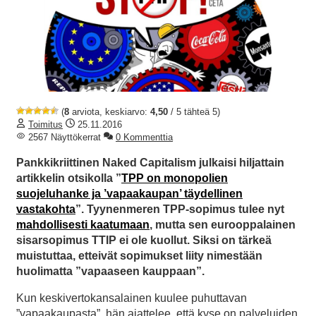
(
8
arviota, keskiarvo:
4,50
/ 5 tähteä 5)
Toimitus
25.11.2016
2567 Näyttökerrat
0 Kommenttia
Pankkikriittinen Naked Capitalism julkaisi hiljattain
artikkelin otsikolla ”
TPP on monopolien
suojeluhanke ja ’vapaakaupan’ täydellinen
vastakohta
”. Tyynenmeren TPP-sopimus tulee nyt
mahdollisesti kaatumaan
, mutta sen eurooppalainen
sisarsopimus TTIP ei ole kuollut. Siksi on tärkeä
muistuttaa, etteivät sopimukset liity nimestään
huolimatta ”vapaaseen kauppaan”.
Kun keskivertokansalainen kuulee puhuttavan
”vapaakaupasta”, hän ajattelee, että kyse on palveluiden