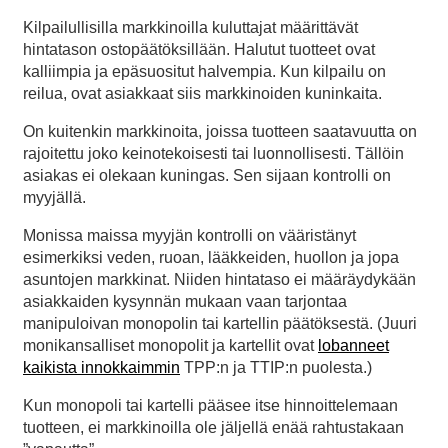
Kilpailullisilla markkinoilla kuluttajat määrittävät
hintatason ostopäätöksillään. Halutut tuotteet ovat
kalliimpia ja epäsuositut halvempia. Kun kilpailu on
reilua, ovat asiakkaat siis markkinoiden kuninkaita.
On kuitenkin markkinoita, joissa tuotteen saatavuutta on
rajoitettu joko keinotekoisesti tai luonnollisesti. Tällöin
asiakas ei olekaan kuningas. Sen sijaan kontrolli on
myyjällä.
Monissa maissa myyjän kontrolli on vääristänyt
esimerkiksi veden, ruoan, lääkkeiden, huollon ja jopa
asuntojen markkinat. Niiden hintataso ei määräydykään
asiakkaiden kysynnän mukaan vaan tarjontaa
manipuloivan monopolin tai kartellin päätöksestä. (Juuri
monikansalliset monopolit ja kartellit ovat
lobanneet
kaikista innokkaimmin
TPP:n ja TTIP:n puolesta.)
Kun monopoli tai kartelli pääsee itse hinnoittelemaan
tuotteen, ei markkinoilla ole jäljellä enää rahtustakaan