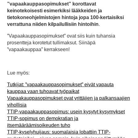
”vapaakauppasopimukset” korottavat
keinotekoisesti esimerkiksi lääkkeiden ja
tietokoneohjelmistojen hintoja jopa 100-kertaisiksi
verrattuna niiden kilpailullisiin hintoihin
.
”Vapaakauppasopimukset” ovat siis kuin tuhansia
prosentteja korotetut tullimaksut. Siinäpä
”vapaakauppaa” kerrakseen!
Lue myös:
Tutkijat: ”vapaakauppasopimukset” eivät vapauta
kauppaa vaan tuhoavat työpaikat
Vapaakauppasopimukset ovat yrittäjien ja palkansaajien
vihollisia
TTIP-vapaakauppasopimus: usein kysytyt kysymykset
TTIP-sopimus on demokratian ja
itsemääräämisoikeuden tuho
TTIP-kyselyhuijaus: suomalaisia lobattiin TTIP-