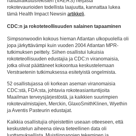
haittavaikutusrekisteri (VAERS) heijasta
rokotevaurioiden todellista laajuutta, kannattaa lukea
tämä Health Impact Newsin
artikkeli
.
CDC:n ja rokoteteollisuuden salainen tapaaminen
Simpsonwoodin kokous hieman Atlantan ulkopuolella oli
jopa järkyttävämpi kuin vuoden 2004 Atlantan MPR-
tutkimuksen peittely. Siihen osallistui lukuisia
rokoteteollisuuden edustajia ja CDC:n viranomaisia,
jotka olivat päättäneet kokoontua keskustelemaan
Verstraetenin tutkimuksessa esitetyistä ongelmista.
52 osallistujassa oli korkean aseman viranomaisia
CDC:stä, FDA:sta, johtavia rokoteasiantuntijoita
Maailman terveysjärjestöstä, ja kaikkien suurimpien
rokotevalmistajien, Merckin, GlaxoSmithKlinen, Wyethin
ja Aventis Pasteurin edustajat.
Kaikkia osallistujia ohjeistettiin useaan otteeseen, että
keskustelun aiheena oleva tieteellinen data oli
luottamuksellista. Muistiinpanojen tekeminen ja