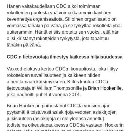
Hänen valtakaudellaan CDC alkoi toimimaan
rokotteiden puolesta yhä voimakkaammin käyttäen
kevennettyä organisaatiota. Silloinen organisaatio on
voimassa tänäkin päivänä, ja se tyrkyttää rokotteita yhä
uutterammin. Häntä ei siis erotettu sen vuoksi, että hän
olisi kiristänyt rokotteiden tyrkytystä, jota tapahtuu
tänäkin päivänä.
CDC:n tietovuotaja ilmestyy kaikessa hiljaisuudessa
Vaxxed-elokuva kertoo CDC:n korruptiosta, joka liittyy
rokotteiden turvallisuuteen ja kaikkeen niiden
aiheuttamaan kärsimykseen. Kiitos kuuluu CDC:n
tietovuotaja tri William Thompsonille ja
Brian Hookerille
,
joka nauhoitti puhelut vuonna 2014.
Brian Hooker on painostanut CDC:ta vuosien ajan
pyytämällä toistuvasti asiakirjoja vedoten asiakirjojen
julkisuuteen (asiakirjoja ei ole yleensä annettu)
todisteina oikeustapauksessa CDC:tä vastaan. Hookerin