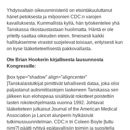
Yhdysvaltain oikeusministeriö on etsintäkuuluttanut
hänet petoksesta ja miljoonien CDC:n varojen
kavalluksesta. Kummallista kyllä, hän työskentelee yhä
Tanskassa rikostaustastaan huolimatta. Häntä ei ole
yritetty saattaa oikeuden eteen. Ilmeisesti kaikki
hallituksemme virastot suojelevat toisiaan, erityisesti kun
on kyse lääketieteellisestä pakkovallasta.
Ote Brian Hookerin kirjallisesta lausunnosta
Kongressille:
[box type=”shadow” align=”aligncenter”
]Tanskalaistutkijat pimittivät tahallisesti dataa, joka olisi
paljastanut autismitilastojen laskeneen Tanskassa sen
jälkeen kun elohopeaa sisältävät rokotteet poistettiin
lasten rokoteohjelmasta vuonna 1992. Johtavat
lääketieteen julkaisut Journal of the American Medical
Association ja Lancet alunperin hylkäsivät
tutkimussuunnitelman. CDC:n tri Coleen Boyle [tuttu
nimi?] päätti ryhtyä epätavallisiin toimiin ja suositella