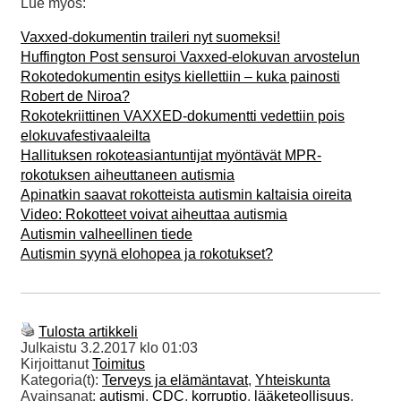
Lue myös:
Vaxxed-dokumentin traileri nyt suomeksi!
Huffington Post sensuroi Vaxxed-elokuvan arvostelun
Rokotedokumentin esitys kiellettiin – kuka painosti
Robert de Niroa?
Rokotekriittinen VAXXED-dokumentti vedettiin pois
elokuvafestivaaleilta
Hallituksen rokoteasiantuntijat myöntävät MPR-
rokotuksen aiheuttaneen autismia
Apinatkin saavat rokotteista autismin kaltaisia oireita
Video: Rokotteet voivat aiheuttaa autismia
Autismin valheellinen tiede
Autismin syynä elohopea ja rokotukset?
Tulosta artikkeli
Julkaistu
3.2.2017 klo 01:03
Kirjoittanut
Toimitus
Kategoria(t):
Terveys ja elämäntavat
,
Yhteiskunta
Avainsanat:
autismi
,
CDC
,
korruptio
,
lääketeollisuus
,