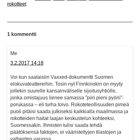
rokotteet
1 kommentti
Me
3.2.2017 14:18
Voi kun saataisiin Vaxxed-dokumentti Suomen
elokuvateattereihin. Tosin nyt Finnkinokin on myyty
jollekin suurelle kansainväliselle sijoitusyhtiölle,
jonka omistajuus lienee samassa ”piiri pieni pyörii”-
porukassa – eli turha toivo. Rokoteteollisuuden pimeä
puoli pitäisi saada julkiseksi kaikkialla maailmassa ja
rokotteiden haitat laajan keskustelun kohteeksi,
Suomessakin. Ihmisten tulisi saada tehdä
päätöksensä faktojen, ei vääristeltyjen tilastojen ja
valheiden varassa.