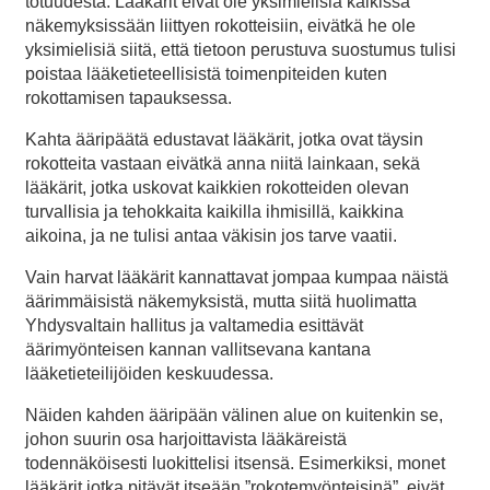
totuudesta. Lääkärit eivät ole yksimielisiä kaikissa
näkemyksissään liittyen rokotteisiin, eivätkä he ole
yksimielisiä siitä, että tietoon perustuva suostumus tulisi
poistaa lääketieteellisistä toimenpiteiden kuten
rokottamisen tapauksessa.
Kahta ääripäätä edustavat lääkärit, jotka ovat täysin
rokotteita vastaan eivätkä anna niitä lainkaan, sekä
lääkärit, jotka uskovat kaikkien rokotteiden olevan
turvallisia ja tehokkaita kaikilla ihmisillä, kaikkina
aikoina, ja ne tulisi antaa väkisin jos tarve vaatii.
Vain harvat lääkärit kannattavat jompaa kumpaa näistä
äärimmäisistä näkemyksistä, mutta siitä huolimatta
Yhdysvaltain hallitus ja valtamedia esittävät
äärimyönteisen kannan vallitsevana kantana
lääketieteilijöiden keskuudessa.
Näiden kahden ääripään välinen alue on kuitenkin se,
johon suurin osa harjoittavista lääkäreistä
todennäköisesti luokittelisi itsensä. Esimerkiksi, monet
lääkärit jotka pitävät itseään ”rokotemyönteisinä”, eivät