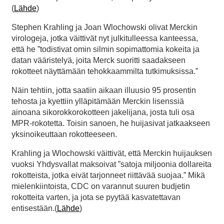
(
Lähde
)
Stephen Krahling ja Joan Wlochowski olivat Merckin
virologeja, jotka väittivät nyt julkitulleessa kanteessa,
että he ”todistivat omin silmin sopimattomia kokeita ja
datan vääristelyä, joita Merck suoritti saadakseen
rokotteet näyttämään tehokkaammilta tutkimuksissa.”
Näin tehtiin, jotta saatiin aikaan illuusio 95 prosentin
tehosta ja kyettiin ylläpitämään Merckin lisenssiä
ainoana sikorokkorokotteen jakelijana, josta tuli osa
MPR-rokotetta. Toisin sanoen, he huijasivat jatkaakseen
yksinoikeuttaan rokotteeseen.
Krahling ja Wlochowski väittivät, että Merckin huijauksen
vuoksi Yhdysvallat maksoivat ”satoja miljoonia dollareita
rokotteista, jotka eivät tarjonneet riittävää suojaa.” Mikä
mielenkiintoista, CDC on varannut suuren budjetin
rokotteita varten, ja jota se pyytää kasvatettavan
entisestään.(
Lähde
)