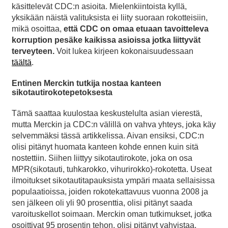
käsittelevät CDC:n asioita. Mielenkiintoista kyllä,
yksikään näistä valituksista ei liity suoraan rokotteisiin,
mikä osoittaa,
että CDC on omaa etuaan tavoitteleva
korruption pesäke kaikissa asioissa jotka liittyvät
terveyteen.
Voit lukea kirjeen kokonaisuudessaan
täältä
.
Entinen Merckin tutkija nostaa kanteen
sikotautirokotepetoksesta
Tämä saattaa kuulostaa keskustelulta asian vierestä,
mutta Merckin ja CDC:n välillä on vahva yhteys, joka käy
selvemmäksi tässä artikkelissa. Aivan ensiksi, CDC:n
olisi pitänyt huomata kanteen kohde ennen kuin sitä
nostettiin. Siihen liittyy sikotautirokote, joka on osa
MPR(sikotauti, tuhkarokko, vihurirokko)-rokotetta. Useat
ilmoitukset sikotautitapauksista ympäri maata sellaisissa
populaatioissa, joiden rokotekattavuus vuonna 2008 ja
sen jälkeen oli yli 90 prosenttia, olisi pitänyt saada
varoituskellot soimaan. Merckin oman tutkimukset, jotka
osoittivat 95 prosentin tehon, olisi pitänyt vahvistaa.