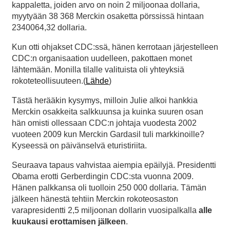
kappaletta, joiden arvo on noin 2 miljoonaa dollaria,
myytyään 38 368 Merckin osaketta pörssissä hintaan
2340064,32 dollaria.
Kun otti ohjakset CDC:ssä, hänen kerrotaan järjestelleen
CDC:n organisaation uudelleen, pakottaen monet
lähtemään. Monilla tilalle valituista oli yhteyksiä
rokoteteollisuuteen.(
Lähde
)
Tästä herääkin kysymys, milloin Julie alkoi hankkia
Merckin osakkeita salkkuunsa ja kuinka suuren osan
hän omisti ollessaan CDC:n johtaja vuodesta 2002
vuoteen 2009 kun Merckin Gardasil tuli markkinoille?
Kyseessä on päivänselvä eturistiriita.
Seuraava tapaus vahvistaa aiempia epäilyjä. Presidentti
Obama erotti Gerberdingin CDC:sta vuonna 2009.
Hänen palkkansa oli tuolloin 250 000 dollaria. Tämän
jälkeen hänestä tehtiin Merckin rokoteosaston
varapresidentti 2,5 miljoonan dollarin vuosipalkalla
alle
kuukausi erottamisen jälkeen
.