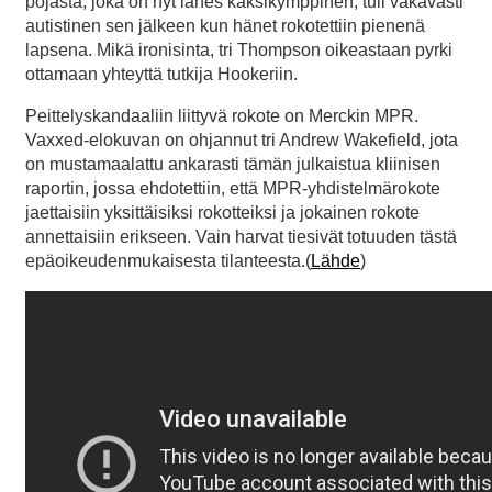
pojasta, joka on nyt lähes kaksikymppinen, tuli vakavasti
autistinen sen jälkeen kun hänet rokotettiin pienenä
lapsena. Mikä ironisinta, tri Thompson oikeastaan pyrki
ottamaan yhteyttä tutkija Hookeriin.
Peittelyskandaaliin liittyvä rokote on Merckin MPR.
Vaxxed-elokuvan on ohjannut tri Andrew Wakefield, jota
on mustamaalattu ankarasti tämän julkaistua kliinisen
raportin, jossa ehdotettiin, että MPR-yhdistelmärokote
jaettaisiin yksittäisiksi rokotteiksi ja jokainen rokote
annettaisiin erikseen. Vain harvat tiesivät totuuden tästä
epäoikeudenmukaisesta tilanteesta.(
Lähde
)