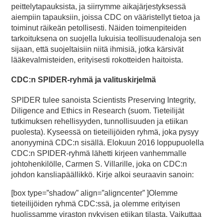
peittelytapauksista, ja siirrymme aikajärjestyksessä
aiempiin tapauksiin, joissa CDC on vääristellyt tietoa ja
toiminut räikeän petollisesti. Näiden toimenpiteiden
tarkoituksena on suojella lukuisia teollisuudenaloja sen
sijaan, että suojeltaisiin niitä ihmisiä, jotka kärsivät
lääkevalmisteiden, erityisesti rokotteiden haitoista.
CDC:n SPIDER-ryhmä ja valituskirjelmä
SPIDER tulee sanoista Scientists Preserving Integrity,
Diligence and Ethics in Research (suom. Tieteilijät
tutkimuksen rehellisyyden, tunnollisuuden ja etiikan
puolesta). Kyseessä on tieteilijöiden ryhmä, joka pysyy
anonyyminä CDC:n sisällä. Elokuun 2016 loppupuolella
CDC:n SPIDER-ryhmä lähetti kirjeen vanhemmalle
johtohenkilölle, Carmen S. Villarille, joka on CDC:n
johdon kansliapäällikkö. Kirje alkoi seuraavin sanoin:
[box type=”shadow” align=”aligncenter” ]Olemme
tieteilijöiden ryhmä CDC:ssä, ja olemme erityisen
huolissamme viraston nykyisen etiikan tilasta. Vaikuttaa