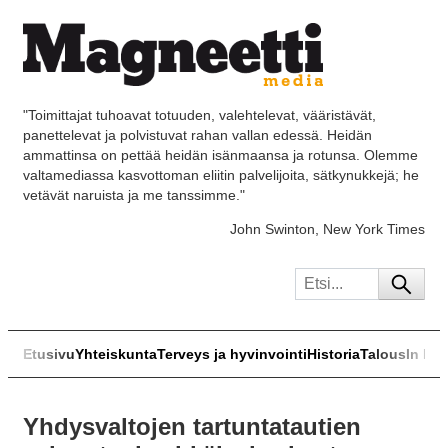
"Toimittajat tuhoavat totuuden, valehtelevat, vääristävät,
panettelevat ja polvistuvat rahan vallan edessä. Heidän
ammattinsa on pettää heidän isänmaansa ja rotunsa. Olemme
valtamediassa kasvottoman eliitin palvelijoita, sätkynukkejä; he
vetävät naruista ja me tanssimme."
John Swinton, New York Times
Etusivu
Yhteiskunta
Terveys ja hyvinvointi
Historia
Talous
In Eng
Yhdysvaltojen tartuntatautien