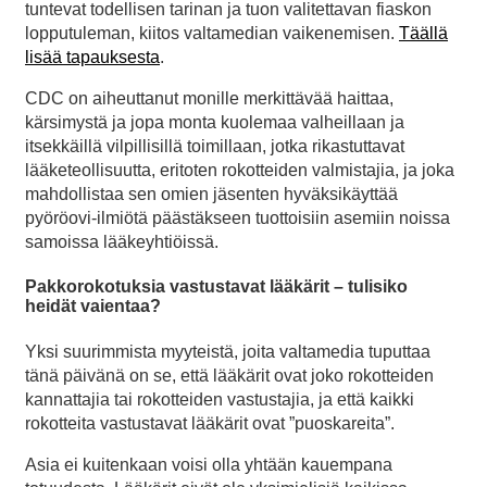
tuntevat todellisen tarinan ja tuon valitettavan fiaskon
lopputuleman, kiitos valtamedian vaikenemisen.
Täällä
lisää tapauksesta
.
CDC on aiheuttanut monille merkittävää haittaa,
kärsimystä ja jopa monta kuolemaa valheillaan ja
itsekkäillä vilpillisillä toimillaan, jotka rikastuttavat
lääketeollisuutta, eritoten rokotteiden valmistajia, ja joka
mahdollistaa sen omien jäsenten hyväksikäyttää
pyöröovi-ilmiötä päästäkseen tuottoisiin asemiin noissa
samoissa lääkeyhtiöissä.
Pakkorokotuksia vastustavat lääkärit – tulisiko
heidät vaientaa?
Yksi suurimmista myyteistä, joita valtamedia tuputtaa
tänä päivänä on se, että lääkärit ovat joko rokotteiden
kannattajia tai rokotteiden vastustajia, ja että kaikki
rokotteita vastustavat lääkärit ovat ”puoskareita”.
Asia ei kuitenkaan voisi olla yhtään kauempana