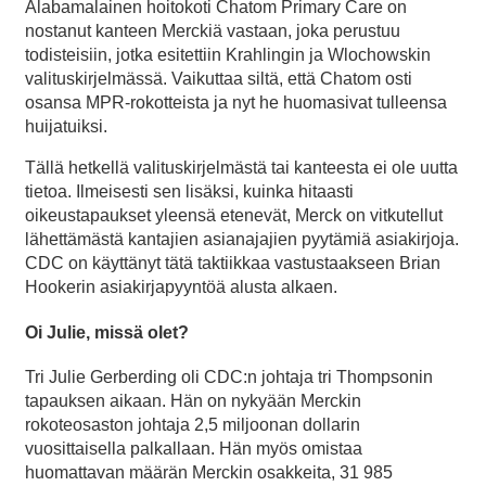
Alabamalainen hoitokoti Chatom Primary Care on
nostanut kanteen Merckiä vastaan, joka perustuu
todisteisiin, jotka esitettiin Krahlingin ja Wlochowskin
valituskirjelmässä. Vaikuttaa siltä, että Chatom osti
osansa MPR-rokotteista ja nyt he huomasivat tulleensa
huijatuiksi.
Tällä hetkellä valituskirjelmästä tai kanteesta ei ole uutta
tietoa. Ilmeisesti sen lisäksi, kuinka hitaasti
oikeustapaukset yleensä etenevät, Merck on vitkutellut
lähettämästä kantajien asianajajien pyytämiä asiakirjoja.
CDC on käyttänyt tätä taktiikkaa vastustaakseen Brian
Hookerin asiakirjapyyntöä alusta alkaen.
Oi Julie, missä olet?
Tri Julie Gerberding oli CDC:n johtaja tri Thompsonin
tapauksen aikaan. Hän on nykyään Merckin
rokoteosaston johtaja 2,5 miljoonan dollarin
vuosittaisella palkallaan. Hän myös omistaa
huomattavan määrän Merckin osakkeita, 31 985