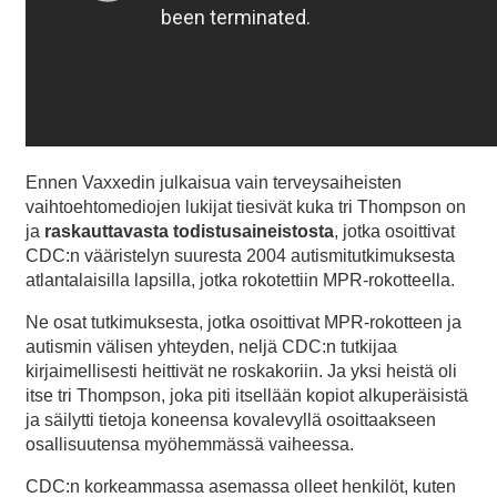
Ennen Vaxxedin julkaisua vain terveysaiheisten
vaihtoehtomediojen lukijat tiesivät kuka tri Thompson on
ja
raskauttavasta todistusaineistosta
, jotka osoittivat
CDC:n vääristelyn suuresta 2004 autismitutkimuksesta
atlantalaisilla lapsilla, jotka rokotettiin MPR-rokotteella.
Ne osat tutkimuksesta, jotka osoittivat MPR-rokotteen ja
autismin välisen yhteyden, neljä CDC:n tutkijaa
kirjaimellisesti heittivät ne roskakoriin. Ja yksi heistä oli
itse tri Thompson, joka piti itsellään kopiot alkuperäisistä
ja säilytti tietoja koneensa kovalevyllä osoittaakseen
osallisuutensa myöhemmässä vaiheessa.
CDC:n korkeammassa asemassa olleet henkilöt, kuten