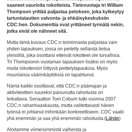
saaneet vaurioita rokotteista. Tietovuotaja tri William
Thompson yrittää paljastaa petoksen, joka kytkeytyy
tartuntatautien valvonta- ja ehkäisykeskuksiin
CDC:hen. Dokumenttia ovat yrittäneet tyrmätä nekin,
jotka eivät ole nähneet sitä.
Mutta tämä kuvaus CDC:n toiminnasta paljastaa vain
yhden tapauksen, jossa on peitelty sellaista tietoa
yleisöltä, joka osoittaisi etteivät rokotteet ole turvallisia.
Tri Thompsonin vuotaman tapauksen lisäksi on myös
muita rokotteisiin liittyviä peittelytapauksia. Myös
muunlaisia väärinkäytöksiä on tapahtunut.
Nämä kaikki osoittavat, että CDC:n päämajan ja
aktiviteettien suureksi paisunutta rahoitusta on
leikattava. Senaattori Tom Coburn tutki vuonna 2007
CDC:n rahanhaaskausta, mutta valitettavasti hänen
työnsä ei johtanut mihinkään konkreettiseen. CDC vaatii
yhä enemmän ja saa yhä enemmän rahoitusta.(
Lähde
)
Aloitamme viimeisimmistä valheista ja