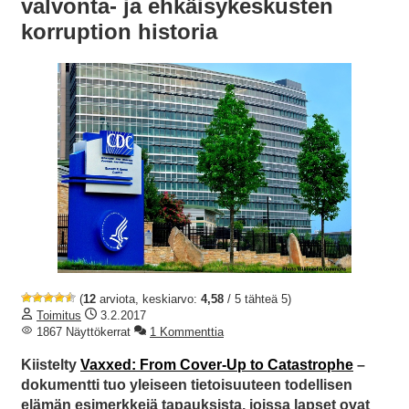
valvonta- ja ehkäisykeskusten
korruption historia
(
12
arviota, keskiarvo:
4,58
/ 5 tähteä 5)
Toimitus
3.2.2017
1867 Näyttökerrat
1 Kommenttia
Kiistelty
Vaxxed: From Cover-Up to Catastrophe
–
dokumentti tuo yleiseen tietoisuuteen todellisen
elämän esimerkkejä tapauksista, joissa lapset ovat