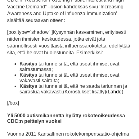
Vaccine Demand” –osion kahdeksas sivu ’Increasing
Awareness and Uptake of Influenza Immunization’
sisältää seuraavan otteen:
[box type=”shadow” ]Kysynnän kasvaminen, erityisesti
niiden ihmisten keskuudessa, jotka eivät jota
säännöllisesti vuosittaista influenssarokotetta, edellyttää
sitä, että he ovat huolestuneita. Esimerkiksi:
Käsitys
tai tunne siitä, että useat ihmiset ovat
sairastumassa;
Käsitys
tai tunne siitä, että useat ihmiset ovat
vakavasti sairaita;
Käsitys
tai tunne siitä, että he saada tartunnan ja
sairastua vakavasti.(Korostukset lisätty)(
Lähde
)
[/box]
Yli 5000 autismikannetta hylätty rokoteoikeudessa
CDC:n peittelyn vuoksi
Vuonna 2011 Kansallinen rokotekompensaatio-ohjelma