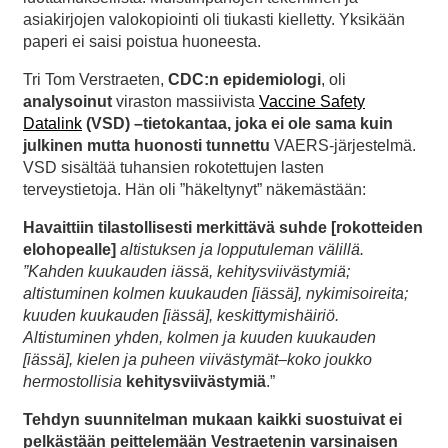
asiakirjojen valokopiointi oli tiukasti kielletty. Yksikään
paperi ei saisi poistua huoneesta.
Tri Tom Verstraeten,
CDC:n epidemiologi
, oli
analysoinut
viraston massiivista
Vaccine Safety
Datalink
(VSD) –tietokantaa, joka ei ole sama kuin
julkinen mutta huonosti tunnettu
VAERS-järjestelmä.
VSD sisältää tuhansien rokotettujen lasten
terveystietoja. Hän oli ”häkeltynyt” näkemästään:
Havaittiin tilastollisesti merkittävä suhde [rokotteiden
elohopealle]
altistuksen ja lopputuleman välillä.
”Kahden kuukauden iässä, kehitysviivästymiä;
altistuminen kolmen kuukauden [iässä], nykimisoireita;
kuuden kuukauden [iässä], keskittymishäiriö.
Altistuminen yhden, kolmen ja kuuden kuukauden
[iässä], kielen ja puheen viivästymät–koko joukko
hermostollisia
kehitysviivästymiä
.”
Tehdyn suunnitelman mukaan kaikki suostuivat ei
pelkästään peittelemään Vestraetenin varsinaisen