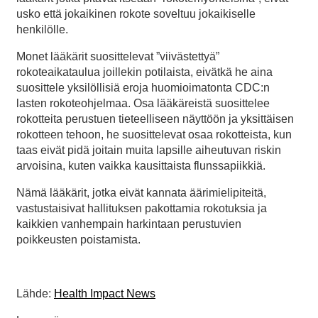
usko että jokaikinen rokote soveltuu jokaikiselle
henkilölle.
Monet lääkärit suosittelevat ”viivästettyä”
rokoteaikataulua joillekin potilaista, eivätkä he aina
suosittele yksilöllisiä eroja huomioimatonta CDC:n
lasten rokoteohjelmaa. Osa lääkäreistä suosittelee
rokotteita perustuen tieteelliseen näyttöön ja yksittäisen
rokotteen tehoon, he suosittelevat osaa rokotteista, kun
taas eivät pidä joitain muita lapsille aiheutuvan riskin
arvoisina, kuten vaikka kausittaista flunssapiikkiä.
Nämä lääkärit, jotka eivät kannata äärimielipiteitä,
vastustaisivat hallituksen pakottamia rokotuksia ja
kaikkien vanhempain harkintaan perustuvien
poikkeusten poistamista.
Lähde:
Health Impact News