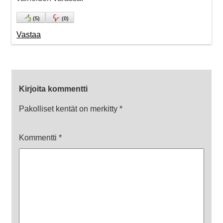
(
5
)
(
0
)
Vastaa
Kirjoita kommentti
Pakolliset kentät on merkitty
*
Kommentti
*