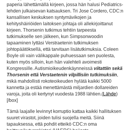
paperia lähettämällä kirjeen, jossa hän halusi Pediatrics-
lehden julkaisevan katsauksen. Tri Jose Cordero, CDC:n
kansallisen keskuksen syntymävikojen ja
kehityshäiriöiden laitoksen johtaja oli allekirjoittanut
kirjeen. Thorsenin tutkimus tehtiin tarpeesta
tutkimukselle sen jälkeen, kun Simpsonwoodin
tapaaminen lyttäsi Verstraetenin tutkimuksen
johtopäätöksellä, että tarvitaan lisätutkimuksia. Coleen
Boyle oli vain välikappale puhuessaan sen puolesta,
kuten myös silloin, kun hän valehteli avoimesti
Kongressille. Autismioikeudenkäynneissä
viitattiin sekä
Thorsenin että Verstaetenin vilpillisiin tutkimuksiin
,
mikä mahdollisti rokoteoikeuden hylätä kaikki 5000
kannetta ja estää menettämästä miljardien dollareiden
varoja, joita oli kertynyt vuodesta 1988 lähtien.(
Lähde
)
[/box]
Tämä laajalle levinnyt korruptio kattaa kaikki hallituksen
suuret virastot, joiden tulisi suojella meitä. Siinä
tapauksessa, että pohdit etteikö CDC:n oma