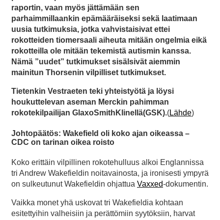
raportin, vaan myös jättämään sen
parhaimmillaankin epämääräiseksi sekä laatimaan
uusia tutkimuksia, jotka vahvistaisivat ettei
rokotteiden tiomersaali aiheuta mitään ongelmia eikä
rokotteilla ole mitään tekemistä autismin kanssa.
Nämä ”uudet” tutkimukset sisälsivät aiemmin
mainitun Thorsenin vilpilliset tutkimukset.
Tietenkin Vestraeten teki yhteistyötä ja löysi
houkuttelevan aseman Merckin pahimman
rokotekilpailijan GlaxoSmithKlinellä(GSK).
(
Lähde
)
Johtopäätös: Wakefield oli koko ajan oikeassa –
CDC on tarinan oikea roisto
Koko erittäin vilpillinen rokotehulluus alkoi Englannissa
tri Andrew Wakefieldin noitavainosta, ja ironisesti ympyrä
on sulkeutunut Wakefieldin ohjattua
Vaxxed
-dokumentin.
Vaikka monet yhä uskovat tri Wakefieldia kohtaan
esitettyihin valheisiin ja perättömiin syytöksiin, harvat