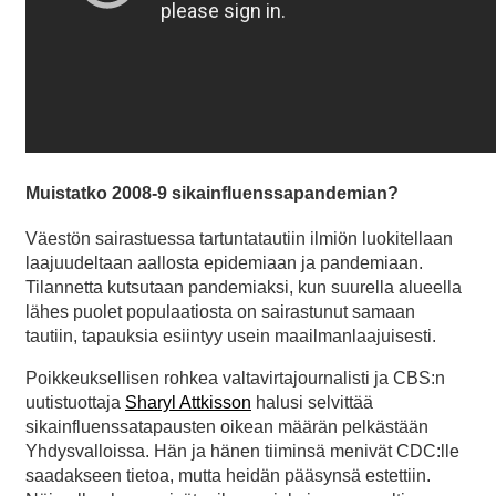
Muistatko 2008-9 sikainfluenssapandemian?
Väestön sairastuessa tartuntatautiin ilmiön luokitellaan
laajuudeltaan aallosta epidemiaan ja pandemiaan.
Tilannetta kutsutaan pandemiaksi, kun suurella alueella
lähes puolet populaatiosta on sairastunut samaan
tautiin, tapauksia esiintyy usein maailmanlaajuisesti.
Poikkeuksellisen rohkea valtavirtajournalisti ja CBS:n
uutistuottaja
Sharyl Attkisson
halusi selvittää
sikainfluenssatapausten oikean määrän pelkästään
Yhdysvalloissa. Hän ja hänen tiiminsä menivät CDC:lle
saadakseen tietoa, mutta heidän pääsynsä estettiin.