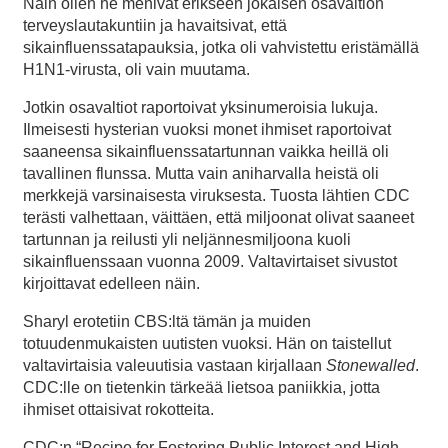
Näin ollen he menivät erikseen jokaisen osavaltion
terveyslautakuntiin ja havaitsivat, että
sikainfluenssatapauksia, jotka oli vahvistettu eristämällä
H1N1-virusta, oli vain muutama.
Jotkin osavaltiot raportoivat yksinumeroisia lukuja.
Ilmeisesti hysterian vuoksi monet ihmiset raportoivat
saaneensa sikainfluenssatartunnan vaikka heillä oli
tavallinen flunssa. Mutta vain aniharvalla heistä oli
merkkejä varsinaisesta viruksesta. Tuosta lähtien CDC
terästi valhettaan, väittäen, että miljoonat olivat saaneet
tartunnan ja reilusti yli neljännesmiljoona kuoli
sikainfluenssaan vuonna 2009. Valtavirtaiset sivustot
kirjoittavat edelleen näin.
Sharyl erotetiin CBS:ltä tämän ja muiden
totuudenmukaisten uutisten vuoksi. Hän on taistellut
valtavirtaisia valeuutisia vastaan kirjallaan
Stonewalled
.
CDC:lle on tietenkin tärkeää lietsoa paniikkia, jotta
ihmiset ottaisivat rokotteita.
CDC:n “Recipe for Fostering Public Interest and High