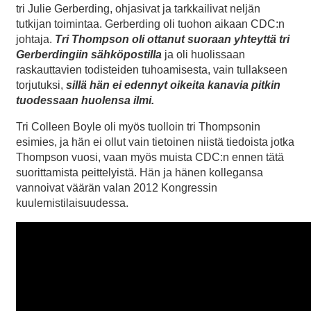
tri Julie Gerberding, ohjasivat ja tarkkailivat neljän
tutkijan toimintaa. Gerberding oli tuohon aikaan CDC:n
johtaja.
Tri Thompson oli ottanut suoraan yhteyttä tri
Gerberdingiin sähköpostilla
ja oli huolissaan
raskauttavien todisteiden tuhoamisesta, vain tullakseen
torjutuksi,
sillä hän ei edennyt oikeita kanavia pitkin
tuodessaan huolensa ilmi.
Tri Colleen Boyle oli myös tuolloin tri Thompsonin
esimies, ja hän ei ollut vain tietoinen niistä tiedoista jotka
Thompson vuosi, vaan myös muista CDC:n ennen tätä
suorittamista peittelyistä. Hän ja hänen kollegansa
vannoivat väärän valan 2012 Kongressin
kuulemistilaisuudessa.