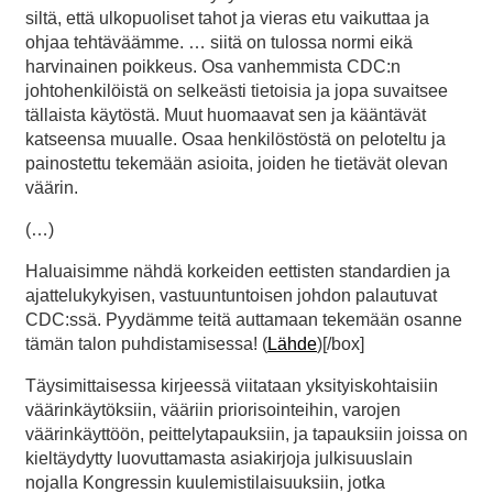
siltä, että ulkopuoliset tahot ja vieras etu vaikuttaa ja
ohjaa tehtäväämme. … siitä on tulossa normi eikä
harvinainen poikkeus. Osa vanhemmista CDC:n
johtohenkilöistä on selkeästi tietoisia ja jopa suvaitsee
tällaista käytöstä. Muut huomaavat sen ja kääntävät
katseensa muualle. Osaa henkilöstöstä on peloteltu ja
painostettu tekemään asioita, joiden he tietävät olevan
väärin.
(…)
Haluaisimme nähdä korkeiden eettisten standardien ja
ajattelukykyisen, vastuuntuntoisen johdon palautuvat
CDC:ssä. Pyydämme teitä auttamaan tekemään osanne
tämän talon puhdistamisessa! (
Lähde
)[/box]
Täysimittaisessa kirjeessä viitataan yksityiskohtaisiin
väärinkäytöksiin, vääriin priorisointeihin, varojen
väärinkäyttöön, peittelytapauksiin, ja tapauksiin joissa on
kieltäydytty luovuttamasta asiakirjoja julkisuuslain
nojalla Kongressin kuulemistilaisuuksiin, jotka