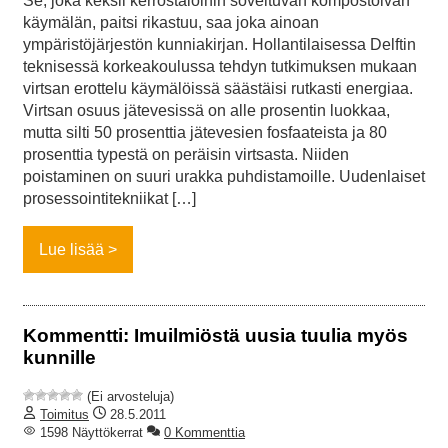
Se, joka keksii kerrostaloihin soveltuvan kompostoivan
käymälän, paitsi rikastuu, saa joka ainoan
ympäristöjärjestön kunniakirjan. Hollantilaisessa Delftin
teknisessä korkeakoulussa tehdyn tutkimuksen mukaan
virtsan erottelu käymälöissä säästäisi rutkasti energiaa.
Virtsan osuus jätevesissä on alle prosentin luokkaa,
mutta silti 50 prosenttia jätevesien fosfaateista ja 80
prosenttia typestä on peräisin virtsasta. Niiden
poistaminen on suuri urakka puhdistamoille. Uudenlaiset
prosessointitekniikat […]
Lue lisää
Kommentti: Imuilmiöstä uusia tuulia myös
kunnille
(Ei arvosteluja)
Toimitus
28.5.2011
1598 Näyttökerrat
0 Kommenttia