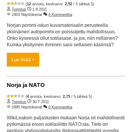
(
12
arviota, keskiarvo:
2,92
/ 5 tähteä 5)
Toimitus
1.8.2011
2403 Näyttökerrat
4 Kommenttia
Norjan pommi-iskun kuvamateriaalin perusteella
yksinäinen autopommi on poissuljettu mahdollisuus.
Onko kyseessä ollut sotilasase, ja jos, niin millainen?
Kuinka yksityinen ihminen saisi sellaisen käsiinsä?
Lue lisää
Norja ja NATO
(
4
arviota, keskiarvo:
2,75
/ 5 tähteä 5)
Toimitus
30.7.2011
1885 Näyttökerrat
0 Kommenttia
WikiLeaksin paljastusten mukaan Norja oli mahdollisesti
pyrkimässä eroon sotilasliitto NATO:sta. Tieto on
peräisin yhdysvaltalaisilta diplomaattilähteiltä vuosilta