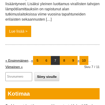
lisääntyneet. Lisäksi yleinen luottamus virallisten tahojen
lämpötilamittauksiin on rapistunut alan
tutkimuslaitoksissa viime vuosina tapahtuneiden
erilaisten sekaannusten […]
Lue lisää
« Ensimmäinen
...
«
5
6
7
8
9
»
10
...
Viimeinen »
Sivu 7 / 11
Kotimaa