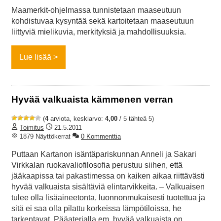
Maamerkit-ohjelmassa tunnistetaan maaseutuun
kohdistuvaa kysyntää sekä kartoitetaan maaseutuun
liittyviä mielikuvia, merkityksiä ja mahdollisuuksia.
Lue lisää
Hyvää valkuaista kämmenen verran
(
4
arviota, keskiarvo:
4,00
/ 5 tähteä 5)
Toimitus
21.5.2011
1879 Näyttökerrat
0 Kommenttia
Puttaan Kartanon isäntäpariskunnan Anneli ja Sakari
Virkkalan ruokavaliofilosofia perustuu siihen, että
jääkaapissa tai pakastimessa on kaiken aikaa riittävästi
hyvää valkuaista sisältäviä elintarvikkeita. – Valkuaisen
tulee olla lisäaineetonta, luonnonmukaisesti tuotettua ja
sitä ei saa olla pilattu korkeissa lämpötiloissa, he
tarkentavat. Pääaterialla em. hyvää valkuaista on