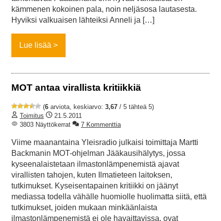
kämmenen kokoinen pala, noin neljäsosa lautasesta.
Hyviksi valkuaisen lähteiksi Anneli ja […]
Lue lisää
MOT antaa virallista kritiikkiä
(
6
arviota, keskiarvo:
3,67
/ 5 tähteä 5)
Toimitus
21.5.2011
3803 Näyttökerrat
7 Kommenttia
Viime maanantaina Yleisradio julkaisi toimittaja Martti
Backmanin MOT-ohjelman Jääkausihälytys, jossa
kyseenalaistetaan ilmastonlämpenemistä ajavat
virallisten tahojen, kuten Ilmatieteen laitoksen,
tutkimukset. Kyseisentapainen kritiikki on jäänyt
mediassa todella vähälle huomiolle huolimatta siitä, että
tutkimukset, joiden mukaan minkäänlaista
ilmastonlämpenemistä ei ole havaittavissa, ovat