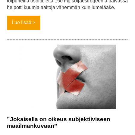
toipuneilla osoitti, että 150 mg soijaestrogeenia päivässä
helpotti kuumia aaltoja vähemmän kuin lumelääke.
Lue lisää
”Jokaisella on oikeus subjektiiviseen
maailmankuvaan”