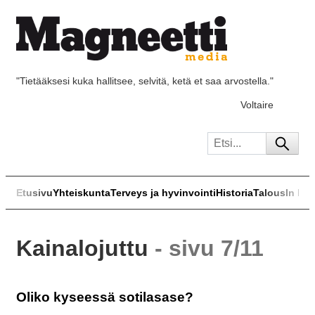
"Tietääksesi kuka hallitsee, selvitä, ketä et saa arvostella."
Voltaire
Etusivu
Yhteiskunta
Terveys ja hyvinvointi
Historia
Talous
In Eng
Kainalojuttu
- sivu 7/11
Oliko kyseessä sotilasase?