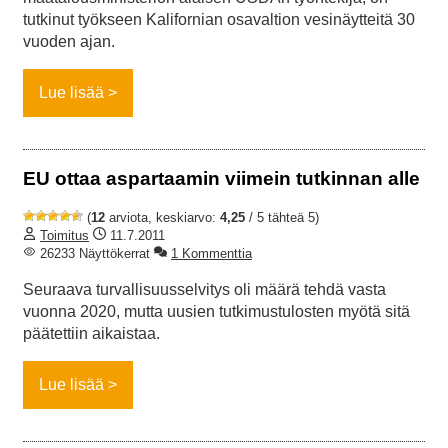
tutkinut työkseen Kalifornian osavaltion vesinäytteitä 30
vuoden ajan.
Lue lisää
EU ottaa aspartaamin viimein tutkinnan alle
(
12
arviota, keskiarvo:
4,25
/ 5 tähteä 5)
Toimitus
11.7.2011
26233 Näyttökerrat
1 Kommenttia
Seuraava turvallisuusselvitys oli määrä tehdä vasta
vuonna 2020, mutta uusien tutkimustulosten myötä sitä
päätettiin aikaistaa.
Lue lisää