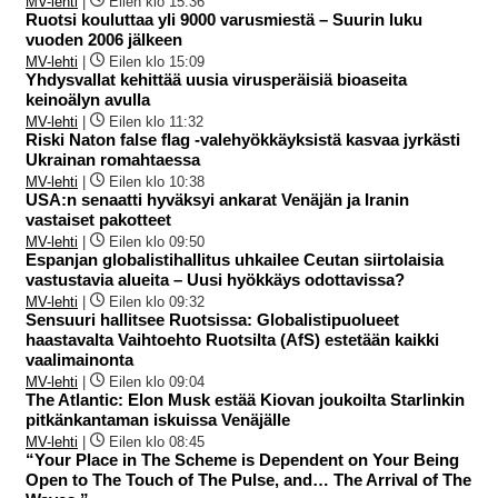
MV-lehti
|
Eilen klo 15:36
Ruotsi kouluttaa yli 9000 varusmiestä – Suurin luku
vuoden 2006 jälkeen
MV-lehti
|
Eilen klo 15:09
Yhdysvallat kehittää uusia virusperäisiä bioaseita
keinoälyn avulla
MV-lehti
|
Eilen klo 11:32
Riski Naton false flag -valehyökkäyksistä kasvaa jyrkästi
Ukrainan romahtaessa
MV-lehti
|
Eilen klo 10:38
USA:n senaatti hyväksyi ankarat Venäjän ja Iranin
vastaiset pakotteet
MV-lehti
|
Eilen klo 09:50
Espanjan globalistihallitus uhkailee Ceutan siirtolaisia
vastustavia alueita – Uusi hyökkäys odottavissa?
MV-lehti
|
Eilen klo 09:32
Sensuuri hallitsee Ruotsissa: Globalistipuolueet
haastavalta Vaihtoehto Ruotsilta (AfS) estetään kaikki
vaalimainonta
MV-lehti
|
Eilen klo 09:04
The Atlantic: Elon Musk estää Kiovan joukoilta Starlinkin
pitkänkantaman iskuissa Venäjälle
MV-lehti
|
Eilen klo 08:45
“Your Place in The Scheme is Dependent on Your Being
Open to The Touch of The Pulse, and… The Arrival of The