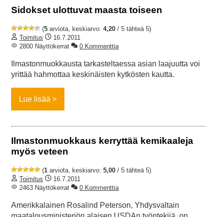
Sidokset ulottuvat maasta toiseen
(
5
arviota, keskiarvo:
4,20
/ 5 tähteä 5)
Toimitus
16.7.2011
2800 Näyttökerrat
0 Kommenttia
Ilmastonmuokkausta tarkasteltaessa asian laajuutta voi
yrittää hahmottaa keskinäisten kytkösten kautta.
Lue lisää
Ilmastonmuokkaus kerryttää kemikaaleja
myös veteen
(
1
arviota, keskiarvo:
5,00
/ 5 tähteä 5)
Toimitus
16.7.2011
2463 Näyttökerrat
0 Kommenttia
Amerikkalainen Rosalind Peterson, Yhdysvaltain
maatalousministeriön alaisen USDAn työntekijä, on