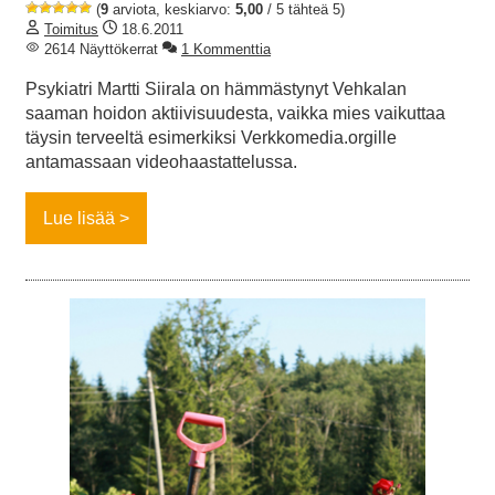
(
9
arviota, keskiarvo:
5,00
/ 5 tähteä 5)
Toimitus
18.6.2011
2614 Näyttökerrat
1 Kommenttia
Psykiatri Martti Siirala on hämmästynyt Vehkalan
saaman hoidon aktiivisuudesta, vaikka mies vaikuttaa
täysin terveeltä esimerkiksi Verkkomedia.orgille
antamassaan videohaastattelussa.
Lue lisää