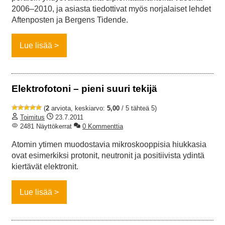
2006–2010, ja asiasta tiedottivat myös norjalaiset lehdet
Aftenposten ja Bergens Tidende.
Lue lisää
Elektrofotoni – pieni suuri tekijä
(
2
arviota, keskiarvo:
5,00
/ 5 tähteä 5)
Toimitus
23.7.2011
2481 Näyttökerrat
0 Kommenttia
Atomin ytimen muodostavia mikroskooppisia hiukkasia
ovat esimerkiksi protonit, neutronit ja positiivista ydintä
kiertävät elektronit.
Lue lisää