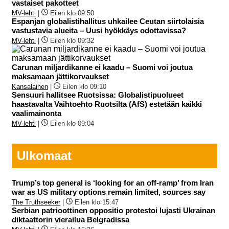
vastaiset pakotteet
MV-lehti
|
Eilen klo 09:50
Espanjan globalistihallitus uhkailee Ceutan siirtolaisia
vastustavia alueita – Uusi hyökkäys odottavissa?
MV-lehti
|
Eilen klo 09:32
Carunan miljardikanne ei kaadu – Suomi voi joutua
maksamaan jättikorvaukset
Kansalainen
|
Eilen klo 09:10
Sensuuri hallitsee Ruotsissa: Globalistipuolueet
haastavalta Vaihtoehto Ruotsilta (AfS) estetään kaikki
vaalimainonta
MV-lehti
|
Eilen klo 09:04
Ulkomaat
Trump’s top general is ‘looking for an off-ramp’ from Iran
war as US military options remain limited, sources say
The Truthseeker
|
Eilen klo 15:47
Serbian patrioottinen oppositio protestoi lujasti Ukrainan
diktaattorin vierailua Belgradissa