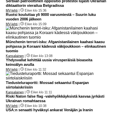
Serbian patrioottinen oppositio protestoi lujasti Ukrainan
diktaattorin vierailua Belgradissa
MV-lehti
|
Eilen klo 15:36
Ruotsi kouluttaa yli 9000 varusmiestä – Suurin luku
vuoden 2006 jälkeen
MV-lehti
|
Eilen klo 15:09
Münchenin terrori-isku: Afganistanilainen kaahasi kaasu
pohjassa ja Koraani kädessä väkijoukkoon – elinkautinen
tuomio
Kansalainen
|
Eilen klo 13:08
Yhdysvallat kehittää uusia virusperäisiä bioaseita
keinoälyn avulla
MV-lehti
|
Eilen klo 11:32
Tiedusteluraportti: Mossad sekaantui Espanjan
siirtolaiskriisiin
Kansalainen
|
Eilen klo 11:11
Riski Naton false flag -valehyökkäyksistä kasvaa jyrkästi
Ukrainan romahtaessa
MV-lehti
|
Eilen klo 10:38
USA:n senaatti hyväksyi ankarat Venäjän ja Iranin