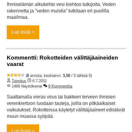
Ihmiselämän alkukehto vesi kiehtoo tutkijoita. Veden
rakennetta ja ”veden muistia” tutkitaan eri puolilla
maailmaa.
Lue lisää
Kommentti: Rokotteiden välittäjäaineiden
vaarat
(
8
arviota, keskiarvo:
3,50
/ 5 tähteä 5)
Toimitus
6.7.2011
1469 Näyttökerrat
9 Kommenttia
Saattamalla vieras virus tai bakteeri terveen ihmisen
verenkiertoon luodaan tauteja, joilla on pitkäaikaiset
vaikutukset. Rokotteissa käytetyt välittäjäaineet edistävät
muun muassa syöpää.
Lue lisää