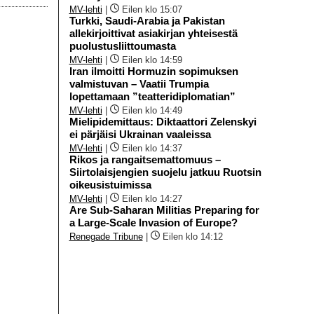
MV-lehti
|
Eilen klo 15:07
Turkki, Saudi-Arabia ja Pakistan
allekirjoittivat asiakirjan yhteisestä
puolustusliittoumasta
MV-lehti
|
Eilen klo 14:59
Iran ilmoitti Hormuzin sopimuksen
valmistuvan – Vaatii Trumpia
lopettamaan ”teatteridiplomatian”
MV-lehti
|
Eilen klo 14:49
Mielipidemittaus: Diktaattori Zelenskyi
ei pärjäisi Ukrainan vaaleissa
MV-lehti
|
Eilen klo 14:37
Rikos ja rangaitsemattomuus –
Siirtolaisjengien suojelu jatkuu Ruotsin
oikeusistuimissa
MV-lehti
|
Eilen klo 14:27
Are Sub-Saharan Militias Preparing for
a Large-Scale Invasion of Europe?
Renegade Tribune
|
Eilen klo 14:12