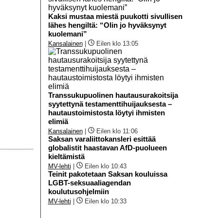
Kaksi mustaa miestä puukotti sivullisen
lähes hengiltä: “Olin jo hyväksynyt
kuolemani”
Kansalainen
|
Eilen klo 13:05
Transsukupuolinen hautausurakoitsija
syytettynä testamenttihuijauksesta –
hautaustoimistosta löytyi ihmisten
elimiä
Kansalainen
|
Eilen klo 11:06
Saksan varaliittokansleri esittää
globalistit haastavan AfD-puolueen
kieltämistä
MV-lehti
|
Eilen klo 10:43
Teinit pakotetaan Saksan kouluissa
LGBT-seksuaaliagendan
koulutusohjelmiin
MV-lehti
|
Eilen klo 10:33