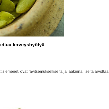
stettua terveyshyötyä
 siemenet, ovat ravitsemukselliselta ja lääkinnälliseltä arvolta