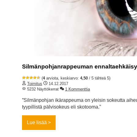
Silmänpohjanrappeuman ennaltaehkäisy,
(
4
arviota, keskiarvo:
4,50
/ 5 tähteä 5)
Toimitus
14.12.2017
5232 Näyttökerrat
1 Kommenttia
”Silmänpohjan ikärappeuma on yleisin sokeutta aiheu
tyypillistä pälvisokeus eli skotooma.”
Lue lisää