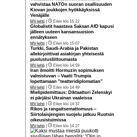
vahvistaa NATOn suoran osallisuuden
Kiovan joukkojen hyökkäyksissä
Venäjälle
MV-lehti
|
Eilen klo 15:22
Globalistit haastava Saksan AfD kapusi
jälleen uuteen kansansuosion
ennätykseen
MV-lehti
|
Eilen klo 15:07
Turkki, Saudi-Arabia ja Pakistan
allekirjoittivat asiakirjan yhteisestä
puolustusliittoumasta
MV-lehti
|
Eilen klo 14:59
Iran ilmoitti Hormuzin sopimuksen
valmistuvan – Vaatii Trumpia
lopettamaan ”teatteridiplomatian”
MV-lehti
|
Eilen klo 14:49
Mielipidemittaus: Diktaattori Zelenskyi
ei pärjäisi Ukrainan vaaleissa
MV-lehti
|
Eilen klo 14:37
Rikos ja rangaitsemattomuus –
Siirtolaisjengien suojelu jatkuu Ruotsin
oikeusistuimissa
MV-lehti
|
Eilen klo 14:27