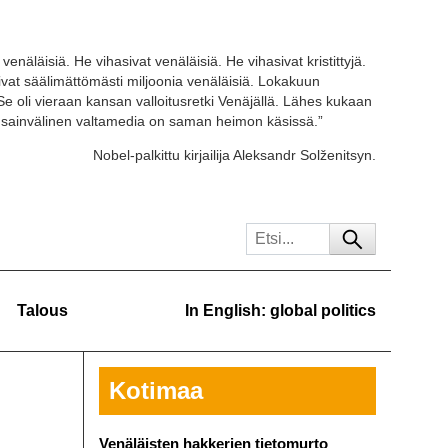
venäläisiä. He vihasivat venäläisiä. He vihasivat kristittyjä.
tivat säälimättömästi miljoonia venäläisiä. Lokakuun
Se oli vieraan kansan valloitusretki Venäjällä. Lähes kukaan
ansainvälinen valtamedia on saman heimon käsissä.”
Nobel-palkittu kirjailija Aleksandr Solženitsyn.
Talous
In English: global politics
Kotimaa
Venäläisten hakkerien tietomurto