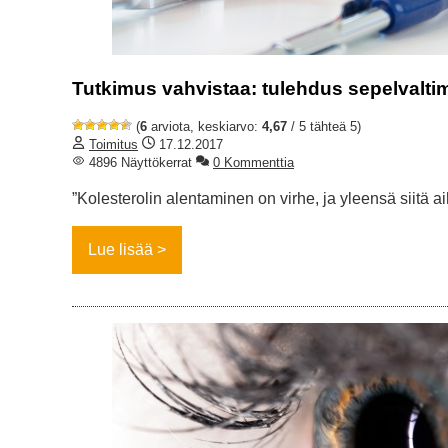
Tutkimus vahvistaa: tulehdus sepelvaltim
(
6
arviota, keskiarvo:
4,67
/ 5 tähteä 5)
Toimitus
17.12.2017
4896 Näyttökerrat
0 Kommenttia
”Kolesterolin alentaminen on virhe, ja yleensä siitä ai
Lue lisää