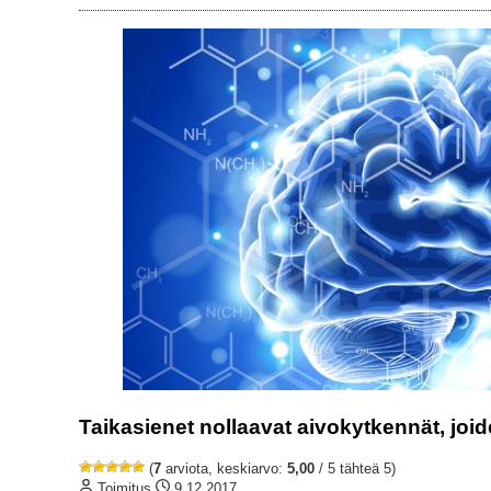
Taikasienet nollaavat aivokytkennät, jo
(
7
arviota, keskiarvo:
5,00
/ 5 tähteä 5)
Toimitus
9.12.2017