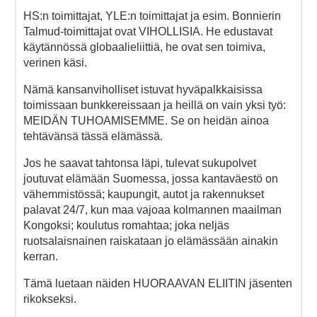
HS:n toimittajat, YLE:n toimittajat ja esim. Bonnierin
Talmud-toimittajat ovat VIHOLLISIA. He edustavat
käytännössä globaalieliittiä, he ovat sen toimiva,
verinen käsi.
Nämä kansanviholliset istuvat hyväpalkkaisissa
toimissaan bunkkereissaan ja heillä on vain yksi työ:
MEIDÄN TUHOAMISEMME. Se on heidän ainoa
tehtävänsä tässä elämässä.
Jos he saavat tahtonsa läpi, tulevat sukupolvet
joutuvat elämään Suomessa, jossa kantaväestö on
vähemmistössä; kaupungit, autot ja rakennukset
palavat 24/7, kun maa vajoaa kolmannen maailman
Kongoksi; koulutus romahtaa; joka neljäs
ruotsalaisnainen raiskataan jo elämässään ainakin
kerran.
Tämä luetaan näiden HUORAAVAN ELIITIN jäsenten
rikokseksi.