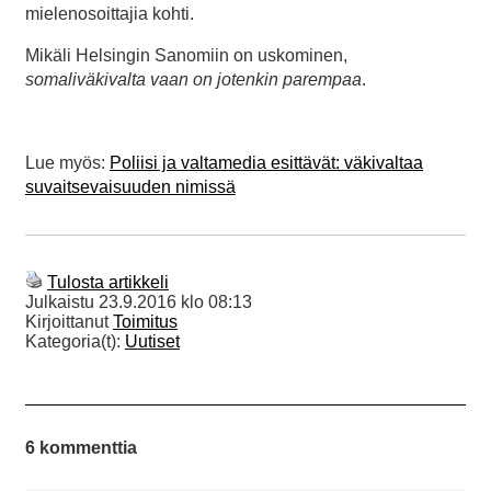
mielenosoittajia kohti.
Mikäli Helsingin Sanomiin on uskominen,
somaliväkivalta vaan on jotenkin parempaa
.
Lue myös:
Poliisi ja valtamedia esittävät: väkivaltaa
suvaitsevaisuuden nimissä
Tulosta artikkeli
Julkaistu
23.9.2016 klo 08:13
Kirjoittanut
Toimitus
Kategoria(t):
Uutiset
6 kommenttia