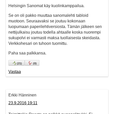
Helsingin Sanomat käy kuolinkamppailua.
Se on oli pakko muuttaa sanomalehti tabloid
muotoon. Seuraavaksi se joutuu kokonaan
luopumaan paperilehtiversiosta. Tämän jälkeen sen
nettijulkaisu joutuu todella ahtaalle koska nuorempi
sukupolvi ei varmasti maksa tuollaisesta skeidasta.
Verkkohesari on tuhoon tuomittu.
Paha saa palkkansa.
(
21
)
(
0
)
Vastaa
Erkki Hänninen
23.9.2016 19:11