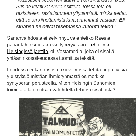
Siis he levittivät siellä esitteitä, joissa tota oli
rasistiseen, rasistisuuteen yllyttämistä, minkä tiedät,
että se on kiihottamista kansanryhmää vastaan.
Eli
sinänsä he olivat tekemässä laitonta tekoa.
”
Sananvaihdosta ei selvinnyt, valehteliko Raeste
pahantahtoisuuttaan vai typeryyttään.
Lehti, jota
Helsingissä jaettiin
, oli Vastamedia, joka ei sisällä
yhtään rikosoikeudessa tuomittua tekstiä.
Lehdessä ei kannusteta rikoksiin eikä tehdä negatiivisia
yleistyksiä mistään ihmisryhmästä esimerkiksi
syntyperän perusteella. Miten Helsingin Sanomien
toimittajalla on otsaa valehdella lehden sisällöstä?