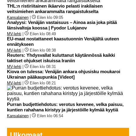
THL:n ristiriitainen ikäarvio pelasti irakilaisen
veitsimiehen ankarammalta rangaistukselta
Kansalainen
|
Eilen klo 09:05
Analyysi: Venäjän vastaisuus – Ainoa asia joka pitää
länsivaltoja koossa | Fyodor Lukjanov
MV-lehti
|
Eilen klo 08:49
EU-maat nostattaneet kaasutuonnin Venäjältä uuteen
ennätykseen
MV-lehti
|
Eilen klo 08:38
Reuters: Yhdysvallat kuluttanut käytännössä kaikki
taktiset ohjukset iskuissa Iraniin
MV-lehti
|
Eilen klo 08:31
Kiova on tulessa: Venäjän ankara ohjusisku moukaroi
Ukrainan pääkaupunkia [Videot]
MV-lehti
|
Eilen klo 08:21
Purran budjettiehdotus: verotus kevenee, velka paisuu,
kuntien rahahana kiristyy ja järjestöille kylmää kyytiä
Kansalainen
|
Eilen klo 06:54
Ulkomaat