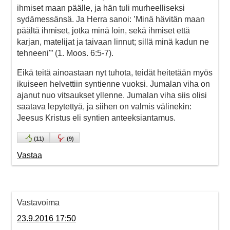
ihmiset maan päälle, ja hän tuli murheelliseksi
sydämessänsä. Ja Herra sanoi: ’Minä hävitän maan
päältä ihmiset, jotka minä loin, sekä ihmiset että
karjan, matelijat ja taivaan linnut; sillä minä kadun ne
tehneeni'” (1. Moos. 6:5-7).
Eikä teitä ainoastaan nyt tuhota, teidät heitetään myös
ikuiseen helvettiin syntienne vuoksi. Jumalan viha on
ajanut nuo vitsaukset yllenne. Jumalan viha siis olisi
saatava lepytettyä, ja siihen on valmis välinekin:
Jeesus Kristus eli syntien anteeksiantamus.
(
11
)
(
9
)
Vastaa
Vastavoima
23.9.2016 17:50