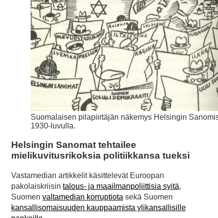
Suomalaisen pilapiirtäjän näkemys Helsingin Sanomi
1930-luvulla.
Helsingin Sanomat tehtailee
mielikuvitusrikoksia politiikkansa tueksi
Vastamedian artikkelit käsittelevät Euroopan
pakolaiskriisin
talous- ja maailmanpoliittisia syitä
,
Suomen
valtamedian korruptiota
sekä Suomen
kansallisomaisuuden kauppaamista ylikansallisille