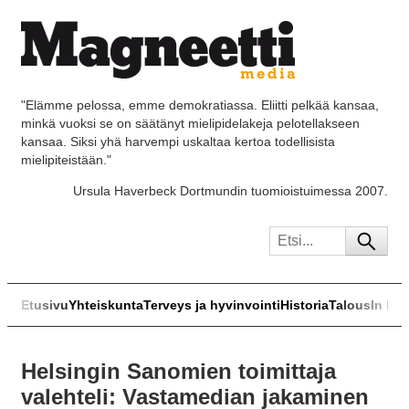
"Elämme pelossa, emme demokratiassa. Eliitti pelkää kansaa,
minkä vuoksi se on säätänyt mielipidelakeja pelotellakseen
kansaa. Siksi yhä harvempi uskaltaa kertoa todellisista
mielipiteistään."
Ursula Haverbeck Dortmundin tuomioistuimessa 2007.
Etusivu
Yhteiskunta
Terveys ja hyvinvointi
Historia
Talous
In Eng
Helsingin Sanomien toimittaja
valehteli: Vastamedian jakaminen