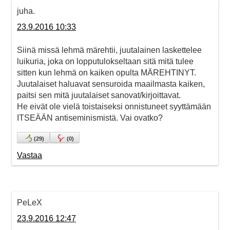
juha.
23.9.2016 10:33
Siinä missä lehmä märehtii, juutalainen laskettelee
luikuria, joka on lopputulokseltaan sitä mitä tulee
sitten kun lehmä on kaiken opulta MÄREHTINYT.
Juutalaiset haluavat sensuroida maailmasta kaiken,
paitsi sen mitä juutalaiset sanovat/kirjoittavat.
He eivät ole vielä toistaiseksi onnistuneet syyttämään
ITSEÄÄN antiseminismistä. Vai ovatko?
(
29
)
(
0
)
Vastaa
PeLeX
23.9.2016 12:47