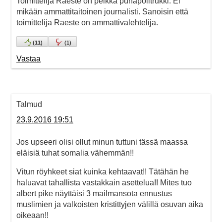
Toimittelija Raeste on pelkkä punapolitrukki. Ei
mikään ammattitaitoinen journalisti. Sanoisin että
toimittelija Raeste on ammattivalehtelija.
(
11
)
(
1
)
Vastaa
Talmud
23.9.2016 19:51
Jos upseeri olisi ollut minun tuttuni tässä maassa
eläisiä tuhat somalia vähemmän!!
Vitun röyhkeet siat kuinka kehtaavat!! Tätähän he
haluavat tahallista vastakkain asettelua!! Mites tuo
albert pike näyttäisi 3 mailmansota ennustus
muslimien ja valkoisten kristittyjen välillä osuvan aika
oikeaan!!