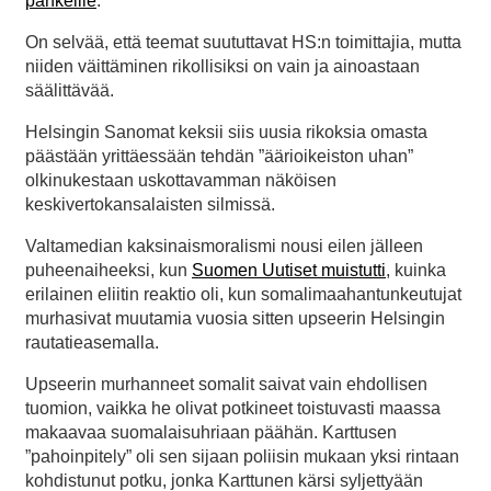
pankeille
.
On selvää, että teemat suututtavat HS:n toimittajia, mutta
niiden väittäminen rikollisiksi on vain ja ainoastaan
säälittävää.
Helsingin Sanomat keksii siis uusia rikoksia omasta
päästään yrittäessään tehdän ”äärioikeiston uhan”
olkinukestaan uskottavamman näköisen
keskivertokansalaisten silmissä.
Valtamedian kaksinaismoralismi nousi eilen jälleen
puheenaiheeksi, kun
Suomen Uutiset muistutti
, kuinka
erilainen eliitin reaktio oli, kun somalimaahantunkeutujat
murhasivat muutamia vuosia sitten upseerin Helsingin
rautatieasemalla.
Upseerin murhanneet somalit saivat vain ehdollisen
tuomion, vaikka he olivat potkineet toistuvasti maassa
makaavaa suomalaisuhriaan päähän. Karttusen
”pahoinpitely” oli sen sijaan poliisin mukaan yksi rintaan
kohdistunut potku, jonka Karttunen kärsi syljettyään