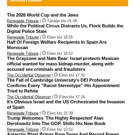
The 2026 World Cup and the Jews
Renegade Tribune
|
Tänään klo 01:05
While the Political Circus Distracts Us, Flock Builds the
Digital Police State
Renegade Tribune
|
Eilen klo 18:55
Half Of Foreign Welfare Recipients In Spain Are
Moroccan
Renegade Tribune
|
Eilen klo 18:52
The Grayzone and Nate Bear: Israel protects Mexican
official wanted for mass kidnap-murder, along with
accused sex criminals and fraudsters
The Occidental Observer
|
Eilen klo 17:32
The Fall of Cambridge University’s DEI Professor
Confirms Every “Racist Stereotype” His Appointment
Tried to Refute
The Occidental Observer
|
Eilen klo 17:16
It’s Obvious Israel and the US Orchestrated the Invasion
of Spain
Renegade Tribune
|
Eilen klo 15:39
Trump Welcomes ‘The Highly Respected’ Alan
Dershowitz Into The GOP, Shills His New Book
Renegade Tribune
|
Eilen klo 13:51
Antarctic Blast Brings Rare Snow And Record Power