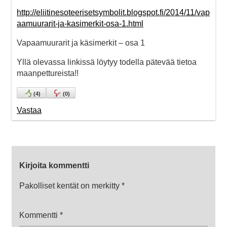
http://eliitinesoteerisetsymbolit.blogspot.fi/2014/11/vap
aamuurarit-ja-kasimerkit-osa-1.html
Vapaamuurarit ja käsimerkit – osa 1
Yllä olevassa linkissä löytyy todella pätevää tietoa
maanpettureista!!
(
4
)
(
0
)
Vastaa
Kirjoita kommentti
Pakolliset kentät on merkitty
*
Kommentti
*