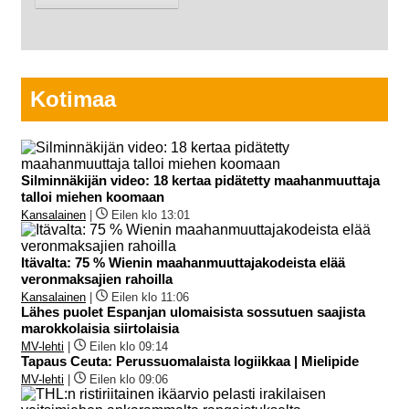
Kotimaa
Silminnäkijän video: 18 kertaa pidätetty maahanmuuttaja
talloi miehen koomaan
Kansalainen
|
Eilen klo 13:01
Itävalta: 75 % Wienin maahanmuuttajakodeista elää
veronmaksajien rahoilla
Kansalainen
|
Eilen klo 11:06
Lähes puolet Espanjan ulomaisista sossutuen saajista
marokkolaisia siirtolaisia
MV-lehti
|
Eilen klo 09:14
Tapaus Ceuta: Perussuomalaista logiikkaa | Mielipide
MV-lehti
|
Eilen klo 09:06