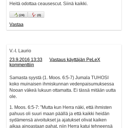
Heitä odottaa ceausescut. Siinä kaikki.
(
24
)
(
0
)
Vastaa
V.-I. Laurio
23.9.2016 13:33
Vastaus käyttäjän PeLeX
kommenttiin
Samasta syystä (1. Moos. 6:5-7) Jumala TUHOSI
koko muinaisen ihmiskunnan vedenpaisumuksessa
Nooan väkeä lukuun ottamatta. Ei tässä mitään uutta
ole.
1. Moos. 6:5-7: ”Mutta kun Herra näki, että ihmisten
pahuus oli suuri maan päällä ja että kaikki heidän
sydämensä aivoitukset ja ajatukset olivat kaiken
aikaa ainoastaan pahat, niin Herra katui tehneensä