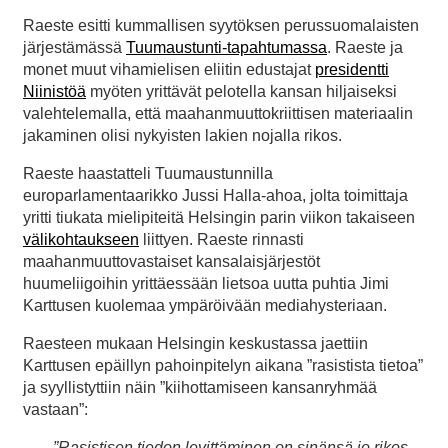
Raeste esitti kummallisen syytöksen perussuomalaisten
järjestämässä
Tuumaustunti-tapahtumassa
. Raeste ja
monet muut vihamielisen eliitin edustajat
presidentti
Niinistöä
myöten yrittävät pelotella kansan hiljaiseksi
valehtelemalla, että maahanmuuttokriittisen materiaalin
jakaminen olisi nykyisten lakien nojalla rikos.
Raeste haastatteli Tuumaustunnilla
europarlamentaarikko Jussi Halla-ahoa, jolta toimittaja
yritti tiukata mielipiteitä Helsingin parin viikon takaiseen
välikohtaukseen
liittyen. Raeste rinnasti
maahanmuuttovastaiset kansalaisjärjestöt
huumeliigoihin yrittäessään lietsoa uutta puhtia Jimi
Karttusen kuolemaa ympäröivään mediahysteriaan.
Raesteen mukaan Helsingin keskustassa jaettiin
Karttusen epäillyn pahoinpitelyn aikana ”rasistista tietoa”
ja syyllistyttiin näin ”kiihottamiseen kansanryhmää
vastaan”:
”Rasistisen tiedon levittäminen on sinänsä jo rikos.