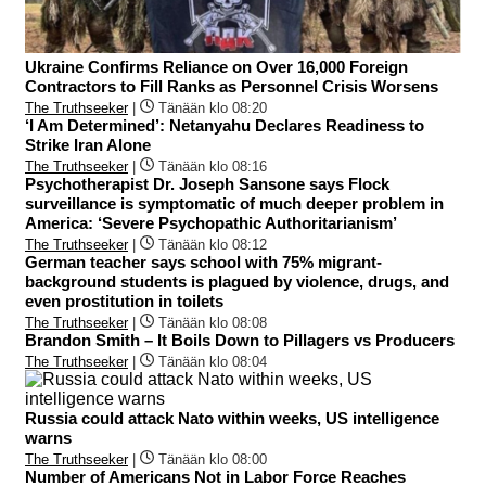
Ukraine Confirms Reliance on Over 16,000 Foreign
Contractors to Fill Ranks as Personnel Crisis Worsens
The Truthseeker
|
Tänään klo 08:20
‘I Am Determined’: Netanyahu Declares Readiness to
Strike Iran Alone
The Truthseeker
|
Tänään klo 08:16
Psychotherapist Dr. Joseph Sansone says Flock
surveillance is symptomatic of much deeper problem in
America: ‘Severe Psychopathic Authoritarianism’
The Truthseeker
|
Tänään klo 08:12
German teacher says school with 75% migrant-
background students is plagued by violence, drugs, and
even prostitution in toilets
The Truthseeker
|
Tänään klo 08:08
Brandon Smith – It Boils Down to Pillagers vs Producers
The Truthseeker
|
Tänään klo 08:04
Russia could attack Nato within weeks, US intelligence
warns
The Truthseeker
|
Tänään klo 08:00
Number of Americans Not in Labor Force Reaches