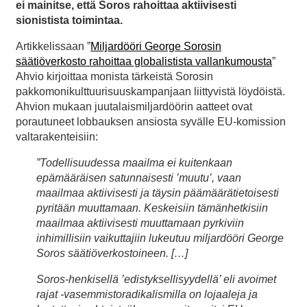
ei mainitse, että Soros rahoittaa aktiivisesti
sionistista toimintaa.
Artikkelissaan ”
Miljardööri George Sorosin
säätiöverkosto rahoittaa globalistista vallankumousta
”
Ahvio kirjoittaa monista tärkeistä Sorosin
pakkomonikulttuurisuuskampanjaan liittyvistä löydöistä.
Ahvion mukaan juutalaismiljardöörin aatteet ovat
porautuneet lobbauksen ansiosta syvälle EU-komission
valtarakenteisiin:
”Todellisuudessa maailma ei kuitenkaan
epämääräisen satunnaisesti ’muutu’, vaan
maailmaa aktiivisesti ja täysin päämäärätietoisesti
pyritään muuttamaan. Keskeisiin tämänhetkisiin
maailmaa aktiivisesti muuttamaan pyrkiviin
inhimillisiin vaikuttajiin lukeutuu miljardööri George
Soros säätiöverkostoineen. […]
Soros-henkisellä ’edistyksellisyydellä’ eli avoimet
rajat -vasemmistoradikalismilla on lojaaleja ja