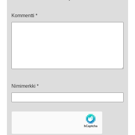
Kommentti
*
Nimimerkki
*