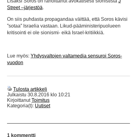
Lisäksi Soros on rahoittanut avokätisesti sionistista
J
Street –järjestöä
.
On siis puhdasta propagandaa väittää, että Soros kävisi
”sotaa” Israelia vastaan. Likud-pääministeripuolueen
kritisointi ei ole sionismi- eikä Israel-kritiikkiä.
Lue myös:
Yhdysvaltojen valtamedia sensuroi Soros-
vuodon
Tulosta artikkeli
Julkaistu
30.8.2016 klo 10:21
Kirjoittanut
Toimitus
Kategoria(t):
Uutiset
1 kommentti