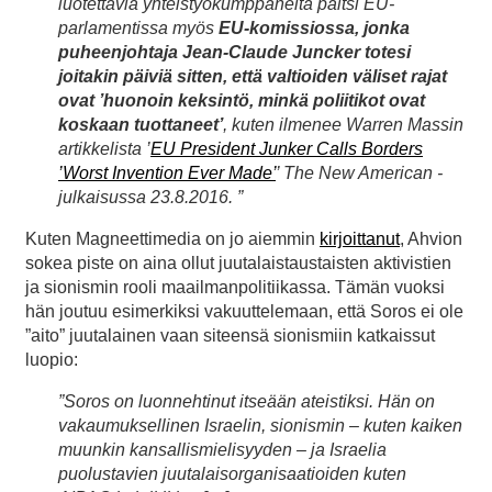
luotettavia yhteistyökumppaneita paitsi EU-
parlamentissa myös
EU-komissiossa, jonka
puheenjohtaja Jean-Claude Juncker totesi
joitakin päiviä sitten, että valtioiden väliset rajat
ovat ’huonoin keksintö, minkä poliitikot ovat
koskaan tuottaneet’
, kuten ilmenee Warren Massin
artikkelista ’
EU President Junker Calls Borders
’Worst Invention Ever Made’
’ The New American -
julkaisussa 23.8.2016. ”
Kuten Magneettimedia on jo aiemmin
kirjoittanut
, Ahvion
sokea piste on aina ollut juutalaistaustaisten aktivistien
ja sionismin rooli maailmanpolitiikassa. Tämän vuoksi
hän joutuu esimerkiksi vakuuttelemaan, että Soros ei ole
”aito” juutalainen vaan siteensä sionismiin katkaissut
luopio:
”Soros on luonnehtinut itseään ateistiksi. Hän on
vakaumuksellinen Israelin, sionismin – kuten kaiken
muunkin kansallismielisyyden – ja Israelia
puolustavien juutalaisorganisaatioiden kuten