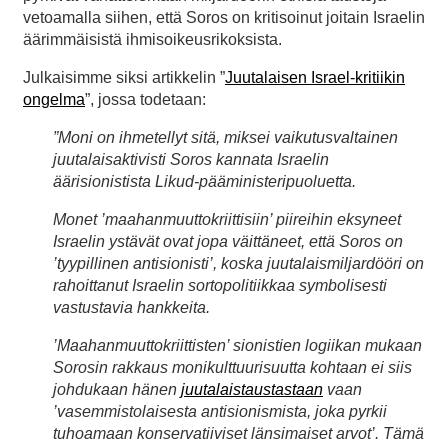
vetoamalla siihen, että Soros on kritisoinut joitain Israelin
äärimmäisistä ihmisoikeusrikoksista.
Julkaisimme siksi artikkelin ”
Juutalaisen Israel-kritiikin
ongelma
”, jossa todetaan:
”Moni on ihmetellyt sitä, miksei vaikutusvaltainen
juutalaisaktivisti Soros kannata Israelin
äärisionistista Likud-pääministeripuoluetta.
Monet ’maahanmuuttokriittisiin’ piireihin eksyneet
Israelin ystävät ovat jopa väittäneet, että Soros on
’tyypillinen antisionisti’, koska juutalaismiljardööri on
rahoittanut Israelin sortopolitiikkaa symbolisesti
vastustavia hankkeita.
’Maahanmuuttokriittisten’ sionistien logiikan mukaan
Sorosin rakkaus monikulttuurisuutta kohtaan ei siis
johdukaan hänen
juutalaistaustastaan
vaan
’vasemmistolaisesta antisionismista, joka pyrkii
tuhoamaan konservatiiviset länsimaiset arvot’. Tämä