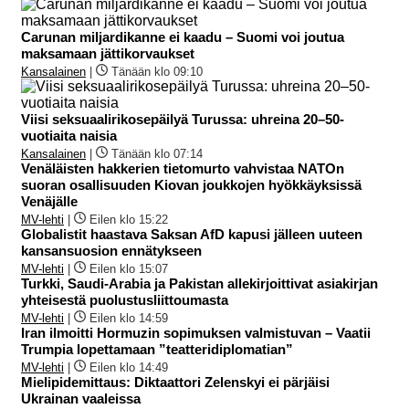
Carunan miljardikanne ei kaadu – Suomi voi joutua
maksamaan jättikorvaukset
Kansalainen
|
Tänään klo 09:10
Viisi seksuaalirikosepäilyä Turussa: uhreina 20–50-
vuotiaita naisia
Kansalainen
|
Tänään klo 07:14
Venäläisten hakkerien tietomurto vahvistaa NATOn
suoran osallisuuden Kiovan joukkojen hyökkäyksissä
Venäjälle
MV-lehti
|
Eilen klo 15:22
Globalistit haastava Saksan AfD kapusi jälleen uuteen
kansansuosion ennätykseen
MV-lehti
|
Eilen klo 15:07
Turkki, Saudi-Arabia ja Pakistan allekirjoittivat asiakirjan
yhteisestä puolustusliittoumasta
MV-lehti
|
Eilen klo 14:59
Iran ilmoitti Hormuzin sopimuksen valmistuvan – Vaatii
Trumpia lopettamaan ”teatteridiplomatian”
MV-lehti
|
Eilen klo 14:49
Mielipidemittaus: Diktaattori Zelenskyi ei pärjäisi
Ukrainan vaaleissa