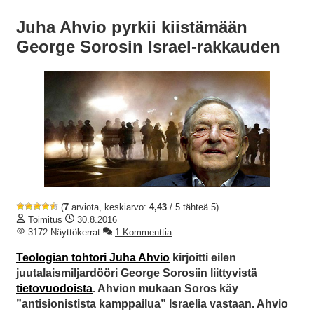
Juha Ahvio pyrkii kiistämään
George Sorosin Israel-rakkauden
(
7
arviota, keskiarvo:
4,43
/ 5 tähteä 5)
Toimitus
30.8.2016
3172 Näyttökerrat
1 Kommenttia
Teologian tohtori Juha Ahvio
kirjoitti eilen
juutalaismiljardööri George Sorosiin liittyvistä
tietovuodoista
. Ahvion mukaan Soros käy
”antisionistista kamppailua” Israelia vastaan. Ahvio