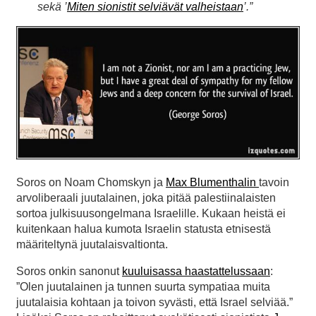
sekä ’
Miten sionistit selviävät valheistaan
’.”
Soros on Noam Chomskyn ja
Max Blumenthalin
tavoin
arvoliberaali juutalainen, joka pitää palestiinalaisten
sortoa julkisuusongelmana Israelille. Kukaan heistä ei
kuitenkaan halua kumota Israelin statusta etnisestä
määriteltynä juutalaisvaltionta.
Soros onkin sanonut
kuuluisassa haastattelussaan
:
”Olen juutalainen ja tunnen suurta sympatiaa muita
juutalaisia kohtaan ja toivon syvästi, että Israel selviää.”