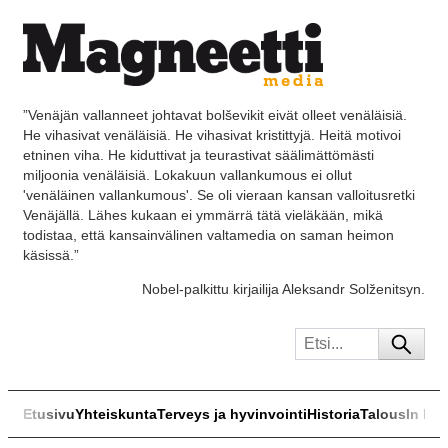
”Venäjän vallanneet johtavat bolševikit eivät olleet venäläisiä.
He vihasivat venäläisiä. He vihasivat kristittyjä. Heitä motivoi
etninen viha. He kiduttivat ja teurastivat säälimättömästi
miljoonia venäläisiä. Lokakuun vallankumous ei ollut
'venäläinen vallankumous'. Se oli vieraan kansan valloitusretki
Venäjällä. Lähes kukaan ei ymmärrä tätä vieläkään, mikä
todistaa, että kansainvälinen valtamedia on saman heimon
käsissä.”
Nobel-palkittu kirjailija Aleksandr Solženitsyn.
Etusivu
Yhteiskunta
Terveys ja hyvinvointi
Historia
Talous
In Eng