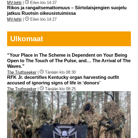
MV-lehti
|
Eilen klo 14:37
Rikos ja rangaitsemattomuus – Siirtolaisjengien suojelu
jatkuu Ruotsin oikeusistuimissa
MV-lehti
|
Eilen klo 14:27
Ulkomaat
“Your Place in The Scheme is Dependent on Your Being
Open to The Touch of The Pulse, and… The Arrival of The
Waves.”
The Truthseeker
|
Tänään klo 08:30
RFK Jr. decertifies Kentucky organ harvesting outfit
accused of ignoring signs of life in ‘donors’
The Truthseeker
|
Tänään klo 08:25