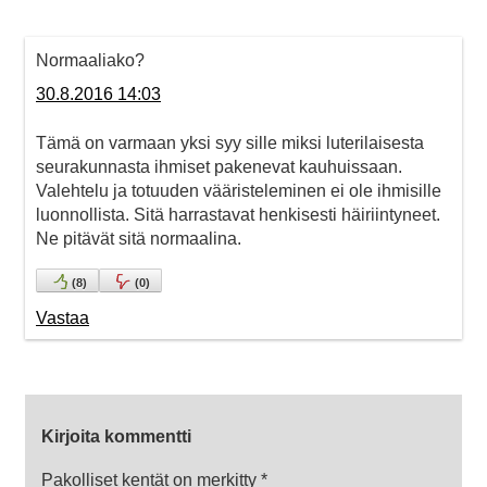
Normaaliako?
30.8.2016 14:03
Tämä on varmaan yksi syy sille miksi luterilaisesta
seurakunnasta ihmiset pakenevat kauhuissaan.
Valehtelu ja totuuden vääristeleminen ei ole ihmisille
luonnollista. Sitä harrastavat henkisesti häiriintyneet.
Ne pitävät sitä normaalina.
(
8
)
(
0
)
Vastaa
Kirjoita kommentti
Pakolliset kentät on merkitty
*