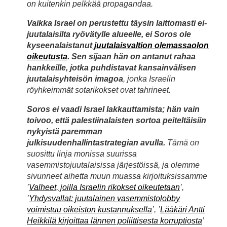
on kuitenkin pelkkää propagandaa.
Vaikka Israel on perustettu täysin laittomasti ei-
juutalaisilta ryövätylle alueelle, ei Soros ole
kyseenalaistanut
juutalaisvaltion olemassaolon
oikeutusta
. Sen sijaan hän on antanut rahaa
hankkeille, jotka puhdistavat kansainvälisen
juutalaisyhteisön imagoa
, jonka Israelin
röyhkeimmät sotarikokset ovat tahrineet.
Soros ei vaadi Israel lakkauttamista; hän vain
toivoo, että palestiinalaisten sortoa peiteltäisiin
nykyistä paremman
julkisuudenhallintastrategian avulla.
Tämä on
suosittu linja monissa suurissa
vasemmistojuutalaisissa järjestöissä, ja olemme
sivunneet aihetta muun muassa kirjoituksissamme
’
Valheet, joilla Israelin rikokset oikeutetaan
’,
’
Yhdysvallat: juutalainen vasemmistolobby
voimistuu oikeiston kustannuksella
’, ’
Lääkäri Antti
Heikkilä kirjoittaa lännen poliittisesta korruptiosta
’