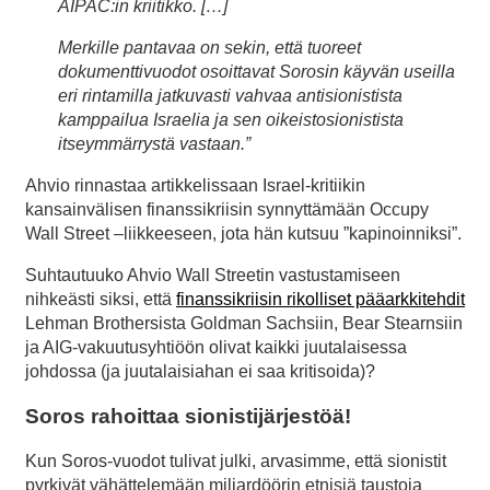
AIPAC:in kriitikko. […]
Merkille pantavaa on sekin, että tuoreet
dokumenttivuodot osoittavat Sorosin käyvän useilla
eri rintamilla jatkuvasti vahvaa antisionistista
kamppailua Israelia ja sen oikeistosionistista
itseymmärrystä vastaan.”
Ahvio rinnastaa artikkelissaan Israel-kritiikin
kansainvälisen finanssikriisin synnyttämään Occupy
Wall Street –liikkeeseen, jota hän kutsuu ”kapinoinniksi”.
Suhtautuuko Ahvio Wall Streetin vastustamiseen
nihkeästi siksi, että
finanssikriisin rikolliset pääarkkitehdit
Lehman Brothersista Goldman Sachsiin, Bear Stearnsiin
ja AIG-vakuutusyhtiöön olivat kaikki juutalaisessa
johdossa (ja juutalaisiahan ei saa kritisoida)?
Soros rahoittaa sionistijärjestöä!
Kun Soros-vuodot tulivat julki, arvasimme, että sionistit
pyrkivät vähättelemään miljardöörin etnisiä taustoja