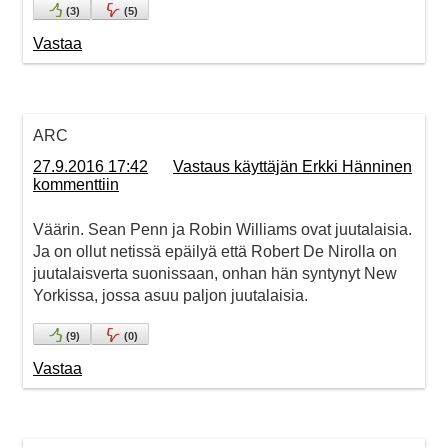
(
3
)
(
5
)
Vastaa
ARC
27.9.2016 17:42
Vastaus käyttäjän Erkki Hänninen
kommenttiin
Väärin. Sean Penn ja Robin Williams ovat juutalaisia.
Ja on ollut netissä epäilyä että Robert De Nirolla on
juutalaisverta suonissaan, onhan hän syntynyt New
Yorkissa, jossa asuu paljon juutalaisia.
(
9
)
(
0
)
Vastaa