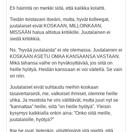
Eli häirintä on merkki siitä, että kalikka kolahti.
Tiedän toistavani itseäni, mutta, hyvät kolleegat,
juutalaiset eivät KOSKAAN, MILLOINKAAN,
MISSÄÄN halua altistua kritiikille. Juutalainen ei
siedä kritiikkiä.
Ns. ”hyvää juutalaista” ei ole olemassa. Juutalainen ei
KOSKAAN ASETU OMAA KANSAANSA VASTAAN.
Mikä tahansa valhe on hyväksyttävää, jos siitä on
heille hyötyä. Heidän kanssaan ei voi väitellä. Se vain
on niin.
Juutalaiset eivät suhtaudu meihin koskaan
tasavertaisesti, me, valkoiset ihmiset, olemme heille
uhka. Ja mustista he viis välittävät, mutta juuri nyt se
”kannattaa” heille, siitä ”on heille hyötyä”. Yleisin
kysymys kaikkialla onkin aina: ”Onko siitä meille,
juutalaisille, hyötyä?”
Itse he ovat, tietenkin, vilpittömästi sitä mieltä, että