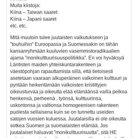
Muita kiistoja:
Kiina – Taiwan saaret
Kiina – Japani saaret
etc. etc.
Mitä muutoin tulee juutaisten vaikutukseen ja
”touhuihin” Euroopassa ja Suomessakin on tähän
kansanryhmään kuuluvien vasemmistoradikaalien
ajama ”monikulttuurisuuspolitiikka”. En voi hyväksyä
Läntisten maiden yhteiskuntarakenteen ja
väestöpohjan rapauttamista sillä, että tietoisesti
asetetaan vaaraan alkuperäinen valkoinen kulttuuri ja
pyritään heikentämään valkoisten kristittyjen
oikeusturvaa ja oikeutta elää elämäänsä vailla pelkoa
henkensä, perheenä , työnsä, kulttuurinsa,
uskontonsa ja valtionsa homogeenisen rakenteen
puolesta sellaisena kuin se on tunnettu useiden
satojen vuosien kuluessa. Juutalaisilla ei ole oikeutta
sotkea Suomen ja suomalaisten elämää. Jos
juutalaiset haluavat ”monikulttuurisuutta”, sitä HE