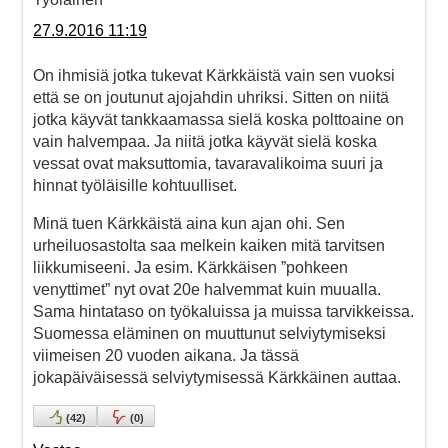
27.9.2016 11:19
On ihmisiä jotka tukevat Kärkkäistä vain sen vuoksi
että se on joutunut ajojahdin uhriksi. Sitten on niitä
jotka käyvät tankkaamassa sielä koska polttoaine on
vain halvempaa. Ja niitä jotka käyvät sielä koska
vessat ovat maksuttomia, tavaravalikoima suuri ja
hinnat työläisille kohtuulliset.
Minä tuen Kärkkäistä aina kun ajan ohi. Sen
urheiluosastolta saa melkein kaiken mitä tarvitsen
liikkumiseeni. Ja esim. Kärkkäisen ”pohkeen
venyttimet” nyt ovat 20e halvemmat kuin muualla.
Sama hintataso on työkaluissa ja muissa tarvikkeissa.
Suomessa eläminen on muuttunut selviytymiseksi
viimeisen 20 vuoden aikana. Ja tässä
jokapäiväisessä selviytymisessä Kärkkäinen auttaa.
(
42
)
(
0
)