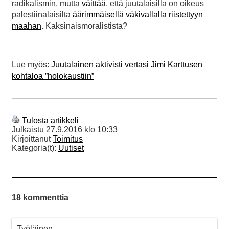
radikalismin, mutta
väittää
, että juutalaisilla on oikeus
palestiinalaisilta
äärimmäisellä väkivallalla riistettyyn
maahan
. Kaksinaismoralistista?
Lue myös:
Juutalainen aktivisti vertasi Jimi Karttusen
kohtaloa ”holokaustiin”
Tulosta artikkeli
Julkaistu
27.9.2016 klo 10:33
Kirjoittanut
Toimitus
Kategoria(t):
Uutiset
18 kommenttia
Työläinen