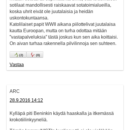
sotilaat mandollisesti raiskaavat sotatoimialueilla,
koska uhrit eivät ole juutalaisia ja heidän
uskontokuntaansa.
Katolilaiset papit WWII aikana piilottelivat juutalaisa
kautta Euroopan, mutta on turha odottaa mitään
”vastapalveluksia” tästä joskus kun sen aika koittaisi.
On aivan turhaa rakennella pilvilinnoja sen suhteen.
(
2
)
(
0
)
Vastaa
ARC
28.9.2016 14:12
Kylläpä piti Beninkin käydä haaskalla ja itkemässä
krokotiilinkyyneliä.