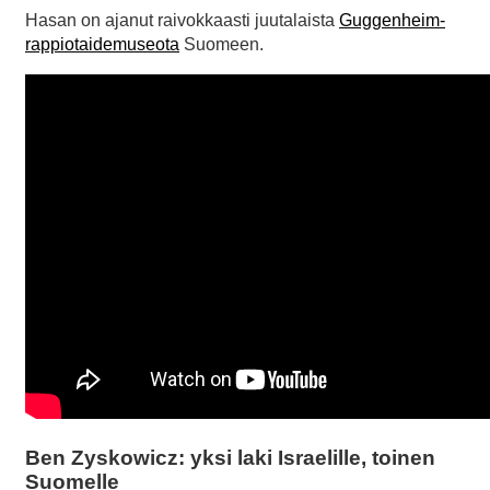
Hasan on ajanut raivokkaasti juutalaista
Guggenheim-
rappiotaidemuseota
Suomeen.
Ben Zyskowicz: yksi laki Israelille, toinen
Suomelle