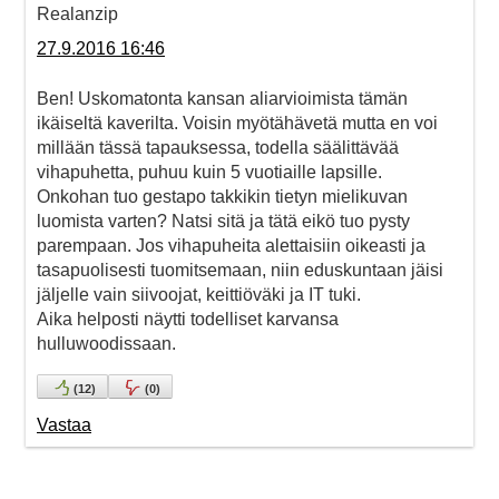
Realanzip
27.9.2016 16:46
Ben! Uskomatonta kansan aliarvioimista tämän
ikäiseltä kaverilta. Voisin myötähävetä mutta en voi
millään tässä tapauksessa, todella säälittävää
vihapuhetta, puhuu kuin 5 vuotiaille lapsille.
Onkohan tuo gestapo takkikin tietyn mielikuvan
luomista varten? Natsi sitä ja tätä eikö tuo pysty
parempaan. Jos vihapuheita alettaisiin oikeasti ja
tasapuolisesti tuomitsemaan, niin eduskuntaan jäisi
jäljelle vain siivoojat, keittiöväki ja IT tuki.
Aika helposti näytti todelliset karvansa
hulluwoodissaan.
(
12
)
(
0
)
Vastaa