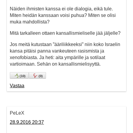
Näiden ihmisten kanssa ei ole dialogia, eikä tule.
Miten heidän kanssaan voisi puhua? Miten se olisi
muka mahdollista?
Mitä tarkalleen ottaen kansallismieliselle jää jäljelle?
Jos meitä kutustaan ”ääriliikkeeksi” niin koko Israelin
kansa pitäisi panna vankeuteen rasismista ja
xenofobiasta. Ja heti: aita ympärille ja sotilaat
vartioimaan. Sehän on kansallismielisyyttä.
(
10
)
(
0
)
Vastaa
PeLeX
28.9.2016 20:37