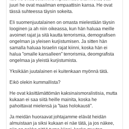
juuri he ovat maailman empaattisin kansa. He ovat
tässä suhteessa täysin sokeita.
Eli suomenjuutalainen on omasta mielestään täysin
looginen ja ah niin oikeassa, kun hän haluaa meille
avoimet rajat ja sitä kautta terrorismia, demografisen
ongelman ja yleisen kurjistumisen. Ja sitten hän
samalla haluaa Israelin rajat kiinni, koska hän ei
halua ”omalle kansalleen” terrorismia, deomgrafista
ongelmaa ja yleistä kurjistumista.
Yksikään juutalainen ei kuitenkaan myönnä tätä.
Eikö olekin kummallista?
He ovat käsittämättömän kaksinaismoralistisia, mutta
kukaan ei saa siitä heille mainita, koska he
pahoittavat mielensä ja ”taas holokausti”.
Ja meidän huoraavat johtajamme elävät heidän
almuistaan ja siksi kukaan ei näe tätä, ja jos näkee,