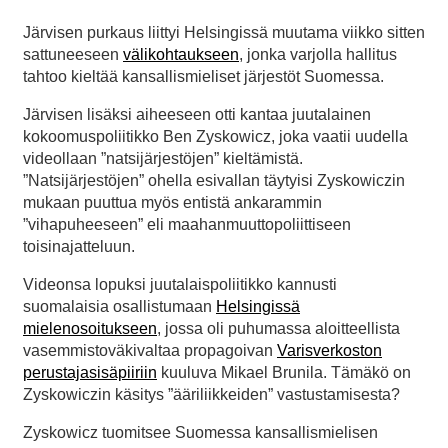
Järvisen purkaus liittyi Helsingissä muutama viikko sitten
sattuneeseen
välikohtaukseen
, jonka varjolla hallitus
tahtoo kieltää kansallismieliset järjestöt Suomessa.
Järvisen lisäksi aiheeseen otti kantaa juutalainen
kokoomuspoliitikko Ben Zyskowicz, joka vaatii uudella
videollaan ”natsijärjestöjen” kieltämistä.
”Natsijärjestöjen” ohella esivallan täytyisi Zyskowiczin
mukaan puuttua myös entistä ankarammin
”vihapuheeseen” eli maahanmuuttopoliittiseen
toisinajatteluun.
Videonsa lopuksi juutalaispoliitikko kannusti
suomalaisia osallistumaan
Helsingissä
mielenosoitukseen
, jossa oli puhumassa aloitteellista
vasemmistoväkivaltaa propagoivan
Varisverkoston
perustajasisäpiiriin
kuuluva Mikael Brunila. Tämäkö on
Zyskowiczin käsitys ”ääriliikkeiden” vastustamisesta?
Zyskowicz tuomitsee Suomessa kansallismielisen