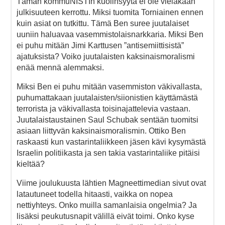
Tämän kommuNISTIn kuolinsyytä ei ole vieläkään
julkisuuteen kerrottu. Miksi tuomita Torniainen ennen
kuin asiat on tutkittu. Tämä Ben suree juutalaiset
uuniin haluavaa vasemmistolaisnarkkaria. Miksi Ben
ei puhu mitään Jimi Karttusen ”antisemiittisistä”
ajatuksista? Voiko juutalaisten kaksinaismoralismi
enää mennä alemmaksi.
Miksi Ben ei puhu mitään vasemmiston väkivallasta,
puhumattakaan juutalaisten/siionistien käyttämästä
terrorista ja väkivallasta toisinajattelevia vastaan.
Juutalaistaustainen Saul Schubak sentään tuomitsi
asiaan liittyvän kaksinaismoralismin. Ottiko Ben
raskaasti kun vastarintaliikkeen jäsen kävi kysymästä
Israelin politiikasta ja sen takia vastarintaliike pitäisi
kieltää?
Viime joulukuusta lähtien Magneettimedian sivut ovat
latautuneet todella hitaasti, vaikka on nopea
nettiyhteys. Onko muilla samanlaisia ongelmia? Ja
lisäksi peukutusnapit välillä eivät toimi. Onko kyse