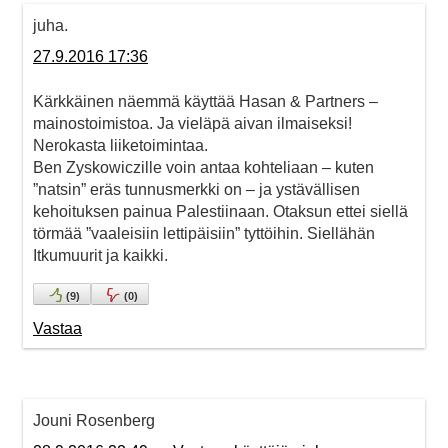
juha.
27.9.2016 17:36
Kärkkäinen näemmä käyttää Hasan & Partners –
mainostoimistoa. Ja vieläpä aivan ilmaiseksi!
Nerokasta liiketoimintaa.
Ben Zyskowiczille voin antaa kohteliaan – kuten
”natsin” eräs tunnusmerkki on – ja ystävällisen
kehoituksen painua Palestiinaan. Otaksun ettei siellä
törmää ”vaaleisiin lettipäisiin” tyttöihin. Siellähän
Itkumuurit ja kaikki.
(
9
)
(
0
)
Vastaa
Jouni Rosenberg