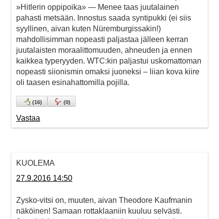
»Hitlerin oppipoika» — Menee taas juutalainen
pahasti metsään. Innostus saada syntipukki (ei siis
syyllinen, aivan kuten Nüremburgissakin!)
mahdollisimman nopeasti paljastaa jälleen kerran
juutalaisten moraalittomuuden, ahneuden ja ennen
kaikkea typeryyden. WTC:kin paljastui uskomattoman
nopeasti siionismin omaksi juoneksi – liian kova kiire
oli taasen esinahattomilla pojilla.
(
16
)
(
0
)
Vastaa
KUOLEMA
27.9.2016 14:50
Zysko-vitsi on, muuten, aivan Theodore Kaufmanin
näköinen! Samaan rottaklaaniin kuuluu selvästi.