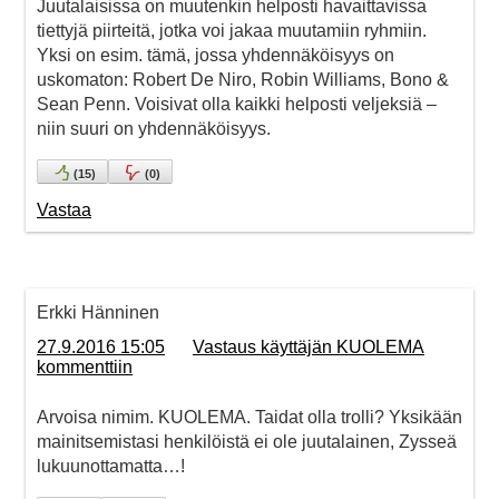
Juutalaisissa on muutenkin helposti havaittavissa
tiettyjä piirteitä, jotka voi jakaa muutamiin ryhmiin.
Yksi on esim. tämä, jossa yhdennäköisyys on
uskomaton: Robert De Niro, Robin Williams, Bono &
Sean Penn. Voisivat olla kaikki helposti veljeksiä –
niin suuri on yhdennäköisyys.
(
15
)
(
0
)
Vastaa
Erkki Hänninen
27.9.2016 15:05
Vastaus käyttäjän KUOLEMA
kommenttiin
Arvoisa nimim. KUOLEMA. Taidat olla trolli? Yksikään
mainitsemistasi henkilöistä ei ole juutalainen, Zysseä
lukuunottamatta…!