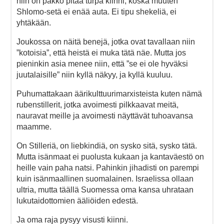
niin on pakko pitää turpa kiinni, koska muuten
Shlomo-setä ei enää auta. Ei tipu shekeliä, ei
yhtäkään.
Joukossa on näitä benejä, jotka ovat tavallaan niin
”kotoisia”, että heistä ei muka tätä näe. Mutta jos
pieninkin asia menee niin, että ”se ei ole hyväksi
juutalaisille” niin kyllä näkyy, ja kyllä kuuluu.
Puhumattakaan äärikulttuurimarxisteista kuten nämä
rubenstillerit, jotka avoimesti pilkkaavat meitä,
nauravat meille ja avoimesti näyttävät tuhoavansa
maamme.
On Stilleriä, on liebkindiä, on sysko sitä, sysko tätä.
Mutta isänmaat ei puolusta kukaan ja kantaväestö on
heille vain paha natsi. Pahinkin jihadisti on parempi
kuin isänmaallinen suomalainen. Israelissa ollaan
ultria, mutta täällä Suomessa oma kansa uhrataan
lukutaidottomien ääliöiden edestä.
Ja oma raja pysyy visusti kiinni.