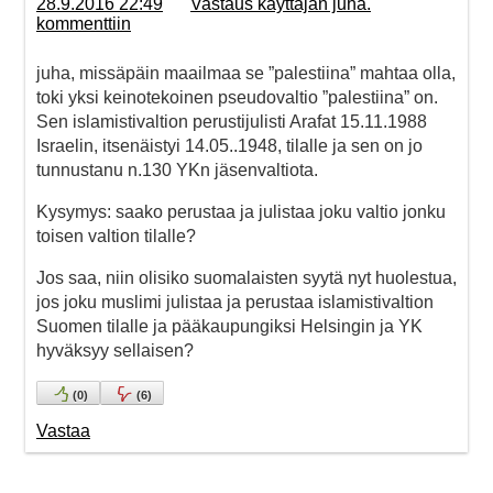
28.9.2016 22:49
Vastaus käyttäjän juha.
kommenttiin
juha, missäpäin maailmaa se ”palestiina” mahtaa olla,
toki yksi keinotekoinen pseudovaltio ”palestiina” on.
Sen islamistivaltion perustijulisti Arafat 15.11.1988
Israelin, itsenäistyi 14.05..1948, tilalle ja sen on jo
tunnustanu n.130 YKn jäsenvaltiota.
Kysymys: saako perustaa ja julistaa joku valtio jonku
toisen valtion tilalle?
Jos saa, niin olisiko suomalaisten syytä nyt huolestua,
jos joku muslimi julistaa ja perustaa islamistivaltion
Suomen tilalle ja pääkaupungiksi Helsingin ja YK
hyväksyy sellaisen?
(
0
)
(
6
)
Vastaa