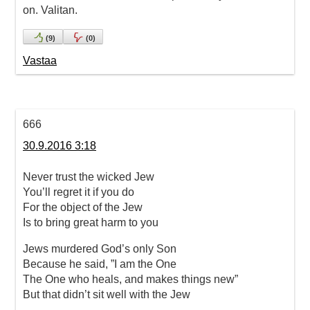
on. Valitan.
(
9
)
(
0
)
Vastaa
666
30.9.2016 3:18
Never trust the wicked Jew
You’ll regret it if you do
For the object of the Jew
Is to bring great harm to you
Jews murdered God’s only Son
Because he said, ”I am the One
The One who heals, and makes things new”
But that didn’t sit well with the Jew