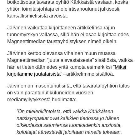
boikottisotaa tavarataloyhtiö Kärkkäistä vastaan, koska
yhtiön toimitusjohtaja ei ole irtisanoutunut julkisesti
kansallismielisistä arvoista.
Järvinen vaikuttaa kirjoittaneen artikkelinsa rajun
tunnemyrskyn vallassa, sillä hän ei osaa kirjoittaa edes
Magneettimedian taustayhdistyksen nimeä oikein.
Järvinen kertoo olevansa vihainen muun muassa
Magneettimedian ”juutalaisvastaisesta” sisällöstä, vaikka
hän ei tietenkään edes yritä kumota esimerkiksi ”
Miksi
kirjoitamme juutalaisista
” –artikkelimme sisältöä.
Järvinen on masentunut siitä, että tavarataloyhtiön tulos
on vain parantunut kuluneiden vuosien
mediamyllytyksestä huolimatta:
”On mielenkiintoista, että vaikka Kärkkäisen
natsisympatiat ovat kaikkien tiedossa jo hänen
oikeudessa saamiensa tuomioidenkin ansiosta,
kuluttajat äänestävät jaloillaan hänelle tukeaan.