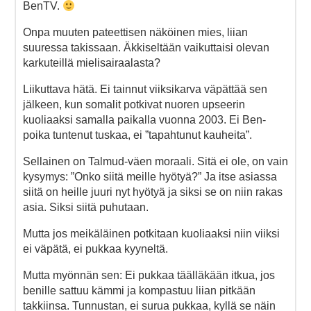
BenTV.
Onpa muuten pateettisen näköinen mies, liian
suuressa takissaan. Äkkiseltään vaikuttaisi olevan
karkuteillä mielisairaalasta?
Liikuttava hätä. Ei tainnut viiksikarva väpättää sen
jälkeen, kun somalit potkivat nuoren upseerin
kuoliaaksi samalla paikalla vuonna 2003. Ei Ben-
poika tuntenut tuskaa, ei ”tapahtunut kauheita”.
Sellainen on Talmud-väen moraali. Sitä ei ole, on vain
kysymys: ”Onko siitä meille hyötyä?” Ja itse asiassa
siitä on heille juuri nyt hyötyä ja siksi se on niin rakas
asia. Siksi siitä puhutaan.
Mutta jos meikäläinen potkitaan kuoliaaksi niin viiksi
ei väpätä, ei pukkaa kyyneltä.
Mutta myönnän sen: Ei pukkaa täälläkään itkua, jos
benille sattuu kämmi ja kompastuu liian pitkään
takkiinsa. Tunnustan, ei surua pukkaa, kyllä se näin