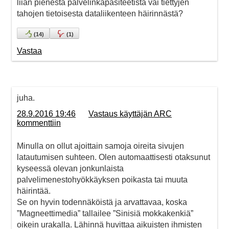
liian pienestä palvelinkapasiteetistä vai tiettyjen
tahojen tietoisesta dataliikenteen häirinnästä?
(
14
)
(
1
)
Vastaa
juha.
28.9.2016 19:46
Vastaus käyttäjän ARC
kommenttiin
Minulla on ollut ajoittain samoja oireita sivujen
latautumisen suhteen. Olen automaattisesti otaksunut
kyseessä olevan jonkunlaista
palvelimenestohyökkäyksen poikasta tai muuta
häirintää.
Se on hyvin todennäköistä ja arvattavaa, koska
”Magneettimedia” tallailee ”Sinisiä mokkakenkiä”
oikein urakalla. Lähinnä huvittaa aikuisten ihmisten