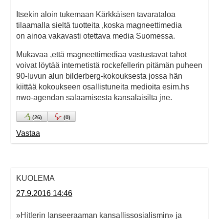
Itsekin aloin tukemaan Kärkkäisen tavarataloa
tilaamalla sieltä tuotteita ,koska magneettimedia
on ainoa vakavasti otettava media Suomessa.
Mukavaa ,että magneettimediaa vastustavat tahot
voivat löytää internetistä rockefellerin pitämän puheen
90-luvun alun bilderberg-kokouksesta jossa hän
kiittää kokoukseen osallistuneita medioita esim.hs
nwo-agendan salaamisesta kansalaisilta jne.
(
26
)
(
0
)
Vastaa
KUOLEMA
27.9.2016 14:46
»Hitlerin lanseeraaman kansallissosialismin» ja