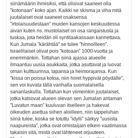
siinämäärin ihmisiksi, että olisivat saaneet olla
”kotonaan” koko ajan. Kaikki se skisma ja viha mitä
juutalaiset ovat saaneet osaksensa
”irtolaisuudestaan” muiden kansojen keskuudessa
aivan kuten ns. mustolaiset on osa rangaistusta ja
tuskaa, jota heidän oli syntitaakassaan kannettava.
Kun Jumala ”kärähtää” se tulee ”hinnoilleen”.
Israelilaiset olivat pois ”kotoaan” 1000-vuotta ja
enemmänkin. Tottahan siinä ajassa alueelle
ilmaantuu uusia asukkaita, jotka asuttavat ja luovat
oman kulttuurinsa, tapansa ja heimorajansa. Kun
”kissa on poissa kotoa, niin hiiret hyppivät pöydälle”,
sen voi kuvata tällä vanhalla suomalaisella
sananlaskulla. Tottahan kun viimeinkin juutalaiset,
jotka katsovat alueen olevan sen Jumalan antaman
”Luvatun maan” kuuluvan itselleen ja hakevat
oikeuden asettua siihen aloilleen, niin tappeluhan
siinä tulee, koska se totuttu ”idylli” särkyy ”uusista
naapureista”, jotka ovat omistaijain elkein vaatimassa
takaisin sitä, mistä ovat lähteneet orjuuteen.