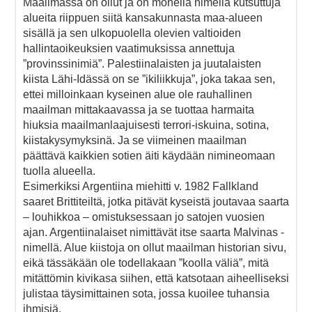
Maailmassa on ollut ja on monella nimellä kutsuttuja
alueita riippuen siitä kansakunnasta maa-alueen
sisällä ja sen ulkopuolella olevien valtioiden
hallintaoikeuksien vaatimuksissa annettuja
”provinssinimiä”. Palestiinalaisten ja juutalaisten
kiista Lähi-Idässä on se ”ikiliikkuja”, joka takaa sen,
ettei milloinkaan kyseinen alue ole rauhallinen
maailman mittakaavassa ja se tuottaa harmaita
hiuksia maailmanlaajuisesti terrori-iskuina, sotina,
kiistakysymyksinä. Ja se viimeinen maailman
päättävä kaikkien sotien äiti käydään nimineomaan
tuolla alueella.
Esimerkiksi Argentiina miehitti v. 1982 Fallkland
saaret Brittiteiltä, jotka pitävät kyseistä joutavaa saarta
– louhikkoa – omistuksessaan jo satojen vuosien
ajan. Argentiinalaiset nimittävät itse saarta Malvinas -
nimellä. Alue kiistoja on ollut maailman historian sivu,
eikä tässäkään ole todellakaan ”koolla väliä”, mitä
mitättömin kivikasa siihen, että katsotaan aiheelliseksi
julistaa täysimittainen sota, jossa kuoilee tuhansia
ihmisiä.