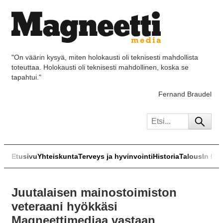
"On väärin kysyä, miten holokausti oli teknisesti mahdollista
toteuttaa. Holokausti oli teknisesti mahdollinen, koska se
tapahtui."
Fernand Braudel
Etusivu
Yhteiskunta
Terveys ja hyvinvointi
Historia
Talous
In Eng
Juutalaisen mainostoimiston
veteraani hyökkäsi
Magneettimediaa vastaan