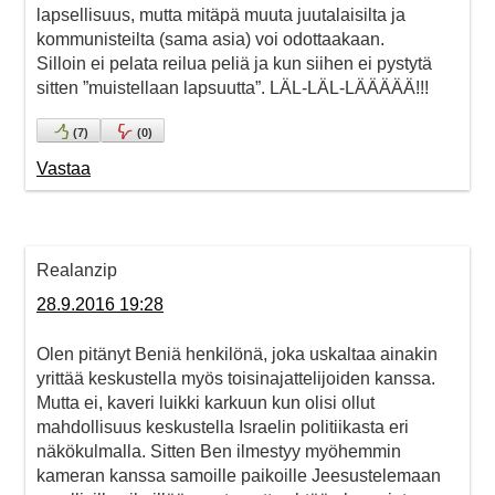
lapsellisuus, mutta mitäpä muuta juutalaisilta ja
kommunisteilta (sama asia) voi odottaakaan.
Silloin ei pelata reilua peliä ja kun siihen ei pystytä
sitten ”muistellaan lapsuutta”. LÄL-LÄL-LÄÄÄÄÄ!!!
(
7
)
(
0
)
Vastaa
Realanzip
28.9.2016 19:28
Olen pitänyt Beniä henkilönä, joka uskaltaa ainakin
yrittää keskustella myös toisinajattelijoiden kanssa.
Mutta ei, kaveri luikki karkuun kun olisi ollut
mahdollisuus keskustella Israelin politiikasta eri
näkökulmalla. Sitten Ben ilmestyy myöhemmin
kameran kanssa samoille paikoille Jeesustelemaan