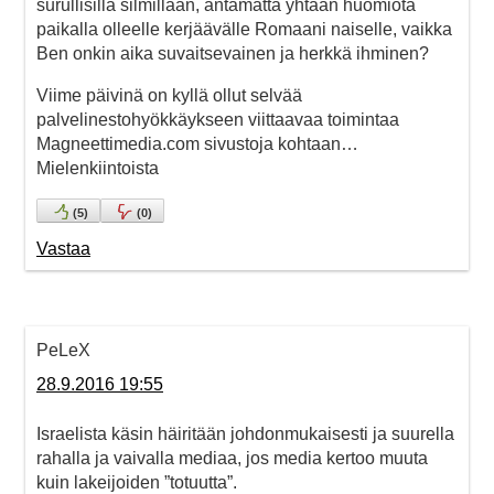
surullisilla silmillään, antamatta yhtään huomiota
paikalla olleelle kerjäävälle Romaani naiselle, vaikka
Ben onkin aika suvaitsevainen ja herkkä ihminen?
Viime päivinä on kyllä ollut selvää
palvelinestohyökkäykseen viittaavaa toimintaa
Magneettimedia.com sivustoja kohtaan…
Mielenkiintoista
(
5
)
(
0
)
Vastaa
PeLeX
28.9.2016 19:55
Israelista käsin häiritään johdonmukaisesti ja suurella
rahalla ja vaivalla mediaa, jos media kertoo muuta
kuin lakeijoiden ”totuutta”.