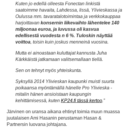
Kuten jo edellä olleesta Fonectan linkistä
saatoimme havaita, Lahdessa, Iissä, Ylivieskassa ja
Oulussa mm. tavaratalotoimintaa ja verkkokauppaa
harjoittavan
konsernin liikevaihto lähentelee 140
miljoonaa euroa, ja luvussa oli kasvua
edellisestä vuodesta n 6 %. Tuloskin näyttää
voittoa
, toisin kuin joskus menneinä vuosina.
Mutta ei ainoastaan kuluttajat kannusta Juha
Kärkkäistä jatkamaan valitsemallaan tiellä.
Sen on tehnyt myös yhteiskunta.
Syksyllä 2014 Ylivieskan kaupunki muisti suurta
poikaansa myöntämällä hänelle Pro Ylivieska -
mitalin hänen ansioistaan kaupungin
kehittämisessä, kuten
KP24.fi tässä kertoo
.”
Järvinen on uransa aikana ehtinyt toimia muun muassa
juutalaisen Ami Hasanin perustaman Hasan &
Partnersin luovana johtajana.