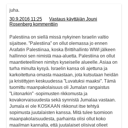
juha.
30.9.2016 11:25
Vastaus käyttäjän Jouni
Rosenberg kommenttiin
Palestiina on siellä missä nykyinen Israelin valtio
sijaitsee. ”Palestiina” on ollut olemassa jo ennen
Arafatin Palestiinaa, koska Brittihallinto WWI jälkeen
hallinnoi sen nimistä maa-aluetta. Palestiina on ollut
maantieteellinen nimitys kyseiselle alueelle. Asiaa on
turha minulta kysyä. Israelin kansa oli ajettuna ja
karkoitettuna omasta maastaan, jota kutsutaan heidän
ja kristittyjen keskuudessa ”Luvatuksi maaksi”. Tämä
tuomittu maanpakolaisuus oli Jumalan rangaistus
”Liitonarkin” -sopimusten rikkomusta ja
kovakorvaisuudesta sekä synnistä Jumalaa vastaan.
Jumala ei ole KOSKAAN rikkonut itse tehtyä
sopimusta juutalaisten kanssa. Mitä tulee tuomioon
maanpakolaisuudesta, parhainta olisi ollut koko
maailman kannalta, että juutalaiset olisivat olleet