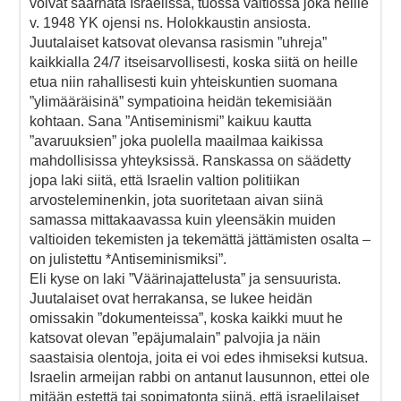
voivat saarnata Israelissa, tuossa valtiossa joka heille
v. 1948 YK ojensi ns. Holokkaustin ansiosta.
Juutalaiset katsovat olevansa rasismin ”uhreja”
kaikkialla 24/7 itseisarvollisesti, koska siitä on heille
etua niin rahallisesti kuin yhteiskuntien suomana
”ylimääräisinä” sympatioina heidän tekemisiään
kohtaan. Sana ”Antiseminismi” kaikuu kautta
”avaruuksien” joka puolella maailmaa kaikissa
mahdollisissa yhteyksissä. Ranskassa on säädetty
jopa laki siitä, että Israelin valtion politiikan
arvosteleminenkin, jota suoritetaan aivan siinä
samassa mittakaavassa kuin yleensäkin muiden
valtioiden tekemisten ja tekemättä jättämisten osalta –
on julistettu *Antiseminismiksi”.
Eli kyse on laki ”Väärinajattelusta” ja sensuurista.
Juutalaiset ovat herrakansa, se lukee heidän
omissakin ”dokumenteissa”, koska kaikki muut he
katsovat olevan ”epäjumalain” palvojia ja näin
saastaisia olentoja, joita ei voi edes ihmiseksi kutsua.
Israelin armeijan rabbi on antanut lausunnon, ettei ole
mitään estettä tai sopimatonta siinä, että israelilaiset