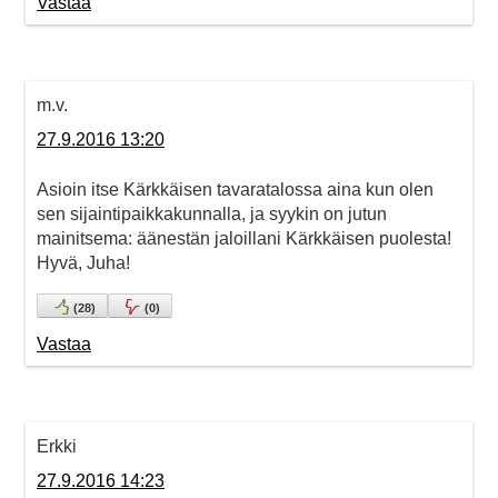
Vastaa
m.v.
27.9.2016 13:20
Asioin itse Kärkkäisen tavaratalossa aina kun olen
sen sijaintipaikkakunnalla, ja syykin on jutun
mainitsema: äänestän jaloillani Kärkkäisen puolesta!
Hyvä, Juha!
(
28
)
(
0
)
Vastaa
Erkki
27.9.2016 14:23