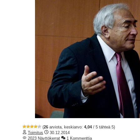
(
26
arviota, keskiarvo:
4,04
/ 5 tähteä 5)
Toimitus
30.12.2014
2023 Näyttökerrat
1 Kommenttia