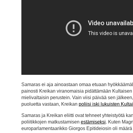
Samaras ei aja ainoastaan omaa etuaan hyökkäämällä
painosti Kreikan viranomaisia pidättämään Kultaisen 
mielivaltaisin perustein. Vain viisi päivää sen jälke
puoluetta vastaan, Kreikan
poliisi iski lukuisten Kul
Samaras ja Kreikan eliitti ovat tehneet yhteistyötä 
poliitikkojen matkustamisen
estämiseksi
. Kuten Magn
europarlamentaarikko Giorgos Epitideiosin oli määrä