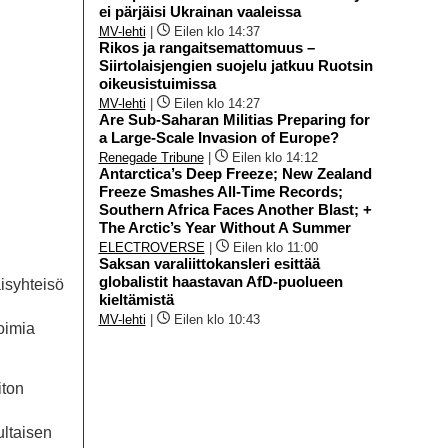
ei pärjäisi Ukrainan vaaleissa
MV-lehti
|
Eilen klo 14:37
Rikos ja rangaitsemattomuus –
Siirtolaisjengien suojelu jatkuu Ruotsin
oikeusistuimissa
MV-lehti
|
Eilen klo 14:27
Are Sub-Saharan Militias Preparing for
a Large-Scale Invasion of Europe?
Renegade Tribune
|
Eilen klo 14:12
Antarctica’s Deep Freeze; New Zealand
Freeze Smashes All-Time Records;
Southern Africa Faces Another Blast; +
The Arctic’s Year Without A Summer
ELECTROVERSE
|
Eilen klo 11:00
Saksan varaliittokansleri esittää
globalistit haastavan AfD-puolueen
isyhteisö
kieltämistä
MV-lehti
|
Eilen klo 10:43
oimia
iton
ultaisen