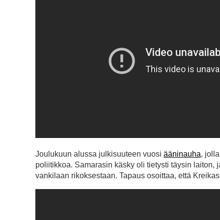
Joulukuun alussa julkisuuteen vuosi
ääninauha
, jol
poliitikkoa. Samarasin käsky oli tietysti täysin laiton
vankilaan rikoksestaan. Tapaus osoittaa, että Kreikas