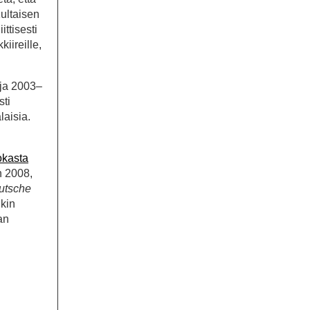
ultaisen
ttisesti
iireille,
aja 2003–
sti
laisia.
okasta
n 2008,
utsche
nkin
an