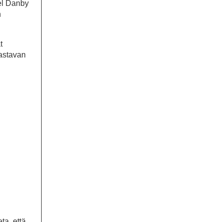
el Danby
n
t
aastavan
ta, että