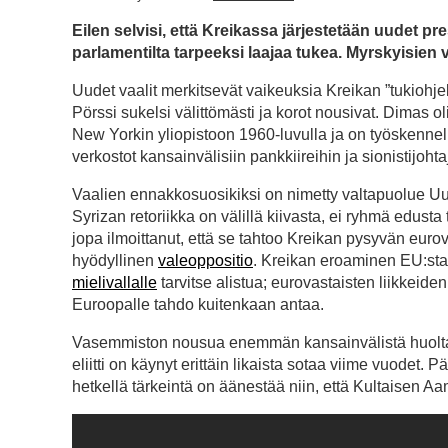
Eilen selvisi, että Kreikassa järjestetään uudet pr
parlamentilta tarpeeksi laajaa tukea. Myrskyisien 
Uudet vaalit merkitsevät vaikeuksia Kreikan ”tukiohjel
Pörssi sukelsi välittömästi ja korot nousivat. Dimas ol
New Yorkin yliopistoon 1960-luvulla ja on työskennell
verkostot kansainvälisiin pankkiireihin ja sionistijohtaj
Vaalien ennakkosuosikiksi on nimetty valtapuolue U
Syrizan retoriikka on välillä kiivasta, ei ryhmä edusta 
jopa ilmoittanut, että se tahtoo Kreikan pysyvän eur
hyödyllinen
valeoppositio
. Kreikan eroaminen EU:sta a
mielivallalle
tarvitse alistua; eurovastaisten liikkeide
Euroopalle tahdo kuitenkaan antaa.
Vasemmiston nousua enemmän kansainvälistä huolta 
eliitti on käynyt erittäin likaista sotaa viime vuodet. 
hetkellä tärkeintä on äänestää niin, että Kultaisen 