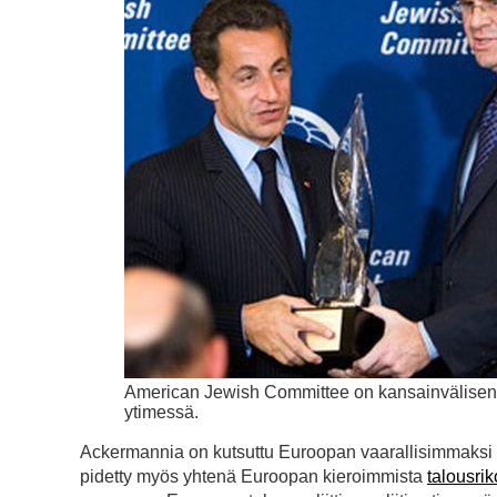
American Jewish Committee on kansainvälisen 
ytimessä.
Ackermannia on kutsuttu Euroopan vaarallisimmaksi p
pidetty myös yhtenä Euroopan kieroimmista
talousrik