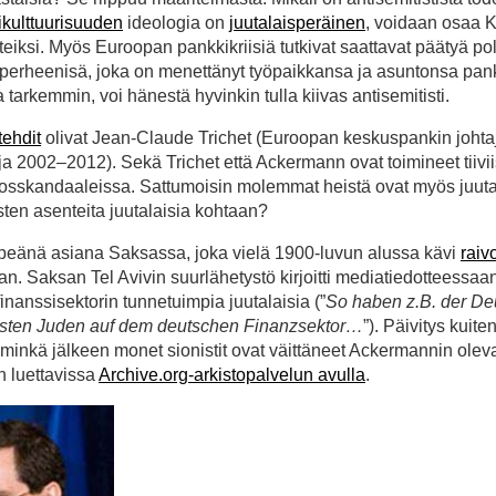
kulttuurisuuden
ideologia on
juutalaisperäinen
, voidaan osaa K
iksi. Myös Euroopan pankkikriisiä tutkivat saattavat päätyä polii
 perheenisä, joka on menettänyt työpaikkansa ja asuntonsa pankk
tarkemmin, voi hänestä hyvinkin tulla kiivas antisemitisti.
ehdit
olivat Jean-Claude Trichet (Euroopan keskuspankin joht
 2002–2012). Sekä Trichet että Ackermann ovat toimineet tiivii
ikosskandaaleissa. Sattumoisin molemmat heistä ovat myös juuta
sten asenteita juutalaisia kohtaan?
kipeänä asiana Saksassa, joka vielä 1900-luvun alussa kävi
raiv
n. Saksan Tel Avivin suurlähetystö kirjoitti mediatiedotteessaa
anssisektorin tunnetuimpia juutalaisia (”
So haben z.B. der De
dsten Juden auf dem deutschen Finanzsektor…
”). Päivitys kuite
 minkä jälkeen monet sionistit ovat väittäneet Ackermannin olev
en luettavissa
Archive.org-arkistopalvelun avulla
.