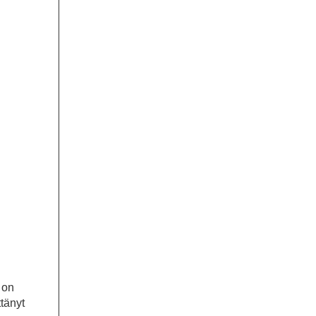
 on
tänyt