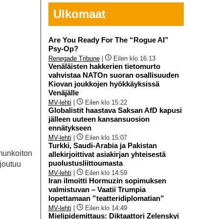
Ulkomaat
Are You Ready For The “Rogue AI”
Psy-Op?
Renegade Tribune
|
Eilen klo 16:13
Venäläisten hakkerien tietomurto
vahvistaa NATOn suoran osallisuuden
Kiovan joukkojen hyökkäyksissä
Venäjälle
MV-lehti
|
Eilen klo 15:22
Globalistit haastava Saksan AfD kapusi
jälleen uuteen kansansuosion
ennätykseen
MV-lehti
|
Eilen klo 15:07
Turkki, Saudi-Arabia ja Pakistan
amunkoiton
allekirjoittivat asiakirjan yhteisestä
puolustusliittoumasta
 joutuu
MV-lehti
|
Eilen klo 14:59
Iran ilmoitti Hormuzin sopimuksen
valmistuvan – Vaatii Trumpia
lopettamaan ”teatteridiplomatian”
MV-lehti
|
Eilen klo 14:49
Mielipidemittaus: Diktaattori Zelenskyi