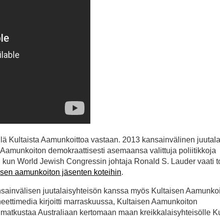
 Kultaista Aamunkoittoa vastaan. 2013 kansainvälinen juutala
Aamunkoiton demokraattisesti asemaansa valittuja poliitikkoja
en, kun World Jewish Congressin johtaja Ronald S. Lauder vaati t
taisen aamunkoiton jäsenten koteihin
.
kansainvälisen juutalaisyhteisön kanssa myös Kultaisen Aamunko
eettimedia kirjoitti marraskuussa, Kultaisen Aamunkoiton
 matkustaa Australiaan kertomaan maan kreikkalaisyhteisölle K