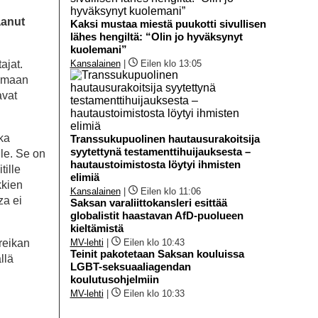
aanut
Kaksi mustaa miestä puukotti sivullisen
lähes hengiltä: “Olin jo hyväksynyt
kuolemani”
ajat.
Kansalainen
|
Eilen klo 13:05
lemaan
avat
ka
Transsukupuolinen hautausurakoitsija
syytettynä testamenttihuijauksesta –
lle. Se on
hautaustoimistosta löytyi ihmisten
tille
elimiä
kkien
Kansalainen
|
Eilen klo 11:06
za ei
Saksan varaliittokansleri esittää
globalistit haastavan AfD-puolueen
kieltämistä
reikan
MV-lehti
|
Eilen klo 10:43
Teinit pakotetaan Saksan kouluissa
llä
LGBT-seksuaaliagendan
koulutusohjelmiin
MV-lehti
|
Eilen klo 10:33