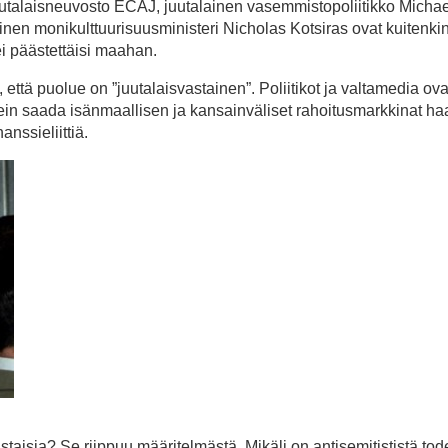
uutalaisneuvosto ECAJ, juutalainen vasemmistopoliitikko Micha
inen monikulttuurisuusministeri Nicholas Kotsiras ovat kuitenki
ei päästettäisi maahan.
 että puolue on ”juutalaisvastainen”. Poliitikot ja valtamedia ova
imein saada isänmaallisen ja kansainväliset rahoitusmarkkinat h
anssieliittiä.
aisia? Se riippuu määritelmästä. Mikäli on antisemitististä tode