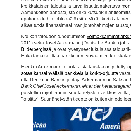
kreikkalaisten taloutta ja turvallisuutta nakertava
moni
Aamunkoiton äänestäjistä ehkä kutsuakin antisemitiste
epäkorrekteihin johtopäätöksiin: Mikäli kreikkalainen
alkaa tutkia finanssimaailman johtohahmojen taustoja 
Kreikan talouden tuhoutumisen
voimakkaimmat arkkit
2011) sekä Josef Ackermann (Deutsche Bankin johtaja
Bilderbergissä
ja ovat ryvettyneet lukuisissa talousr
Ehkä tämä selittää pankkiirien ryöväämien kreikkalai
Etenkin Ackermannin juutalaista taustaa on pidetty 
sotaa kansainvälisiä pankkeja ja korko-orjuutta
vastaa
että Deutsche Bankin johtaja Ackermann on Saksan fin
Bank Chef Josef Ackermann, einer der herausragen
poistettiin myöhemmin suurlähetystön verkkosivuilta,
”kristitty”. Suurlähetystön tiedote on kuitenkin edelle