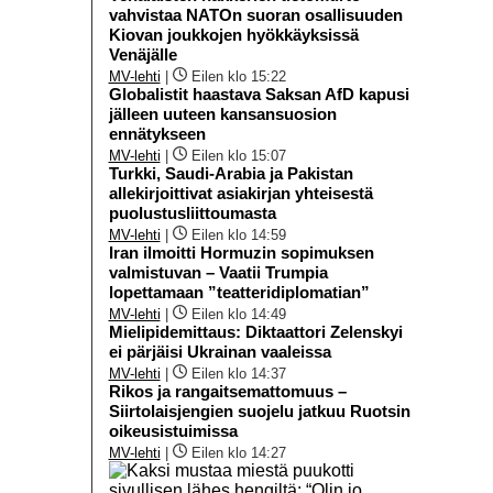
vahvistaa NATOn suoran osallisuuden
Kiovan joukkojen hyökkäyksissä
Venäjälle
MV-lehti
|
Eilen klo 15:22
Globalistit haastava Saksan AfD kapusi
jälleen uuteen kansansuosion
ennätykseen
MV-lehti
|
Eilen klo 15:07
Turkki, Saudi-Arabia ja Pakistan
allekirjoittivat asiakirjan yhteisestä
puolustusliittoumasta
MV-lehti
|
Eilen klo 14:59
Iran ilmoitti Hormuzin sopimuksen
valmistuvan – Vaatii Trumpia
lopettamaan ”teatteridiplomatian”
MV-lehti
|
Eilen klo 14:49
Mielipidemittaus: Diktaattori Zelenskyi
ei pärjäisi Ukrainan vaaleissa
MV-lehti
|
Eilen klo 14:37
Rikos ja rangaitsemattomuus –
Siirtolaisjengien suojelu jatkuu Ruotsin
oikeusistuimissa
MV-lehti
|
Eilen klo 14:27