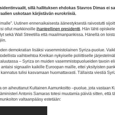
esidentinvaalit, sillä hallituksen ehdokas Stavros Dimas ei s
vaalien uskotaan kärjistävän eurokriisiä.
malle”. Uutinen ennenaikaisesta äänestyksestä raivostutti sijoitt
isi ollut markkinoille
ihanteellinen presidentti
. Hän lähti opiske
yt sekä Wall Streetilla että maailmanpankissa. Hänellä on loist
iin.
uden demokratian lisäksi vasemmistolainen Syriza-puolue. Vaik
todellista vaihtoehtoa Kreikan nykyiselle poliittiselle järjestelmä
ovaluutassa – Syriza on muiden vasemmistopuolueiden tavoin elii
ntaisi signaalin kaikille Euroopan maille, ettei yksityisten pan
n kannatus tulisi kasvamaan huomattavasti. Tällaista viestiä Syri
on aiheuttanut Kultainen Aamunkoitto –puolue, jota vastaan K
Pääministeri Antonis Samaras totesi muutamia päiviä sitten, että tä
Aamunkoiton valtaanpääsy estetään: